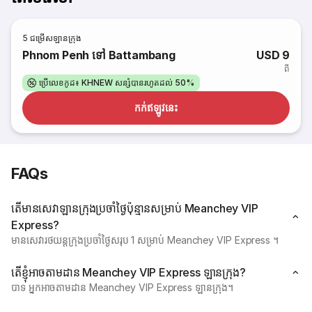
5
ជម្រើសឡានក្រុង
Phnom Penh ទៅ Battambang
USD 9
ពី
ប្រើលេខកូដ៖ KHNEW សន្សំបានរហូតដល់ 50%
កក់​ឥឡូវនេះ
FAQs
តើមានសេវាឡានក្រុងប្រចាំថ្ងៃប៉ុន្មានសម្រាប់ Meanchey VIP
Express?
មានសេវារថយន្តក្រុងប្រចាំថ្ងៃសរុប 1 សម្រាប់ Meanchey VIP Express ។
តើខ្ញុំអាចតាមដាន Meanchey VIP Express ឡានក្រុង?
បាទ អ្នកអាចតាមដាន Meanchey VIP Express ឡានក្រុង។