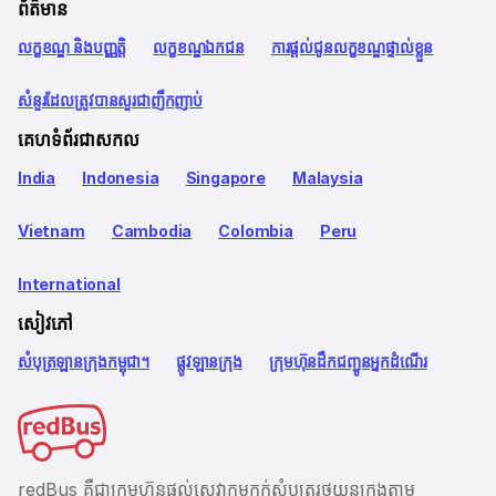
ព័ត៌មាន
លក្ខខណ្ឌ និងបញ្ញត្តិ
លក្ខខណ្ឌឯកជន
ការផ្តល់ជូនលក្ខខណ្ឌផ្ទាល់ខ្លួន
សំនួរដែលត្រូវបានសួរជាញឹកញាប់
គេហទំព័រជាសកល
India
Indonesia
Singapore
Malaysia
Vietnam
Cambodia
Colombia
Peru
International
សៀវភៅ
សំបុត្រឡានក្រុងកម្ពុជា។
ផ្លូវឡានក្រុង
ក្រុមហ៊ុនដឹកជញ្ជូនអ្នកដំណើរ
redBus គឺជាក្រុមហ៊ុនផ្តល់សេវាកម្មកក់សំបុត្ររថយន្តក្រុងតាម