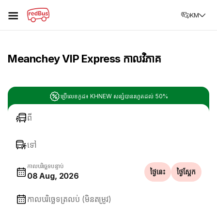
☰
KM
Meanchey VIP Express កាលវិភាគ
ប្រើលេខកូដ៖ KHNEW សន្សំបានរហូតដល់ 50%
ពី
ទៅ
កាលបរិច្ឆេទបន្ទាប់
ថ្ងៃនេះ
ថ្ងៃស្អែក
08 Aug, 2026
កាលបរិច្ឆេទត្រលប់ (មិនតម្រូវ)