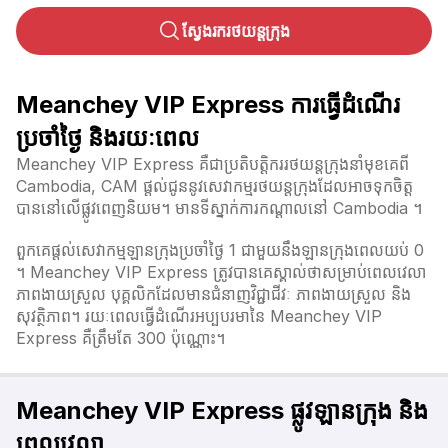
ស្វែងរករថយន្តក្រុង
Meanchey VIP Express ការធ្វើដំណើរ
ប្រចាំថ្ងៃ និងរយៈពេល
Meanchey VIP Express គឺជាប្រតិបត្តិកររថយន្តក្រុងនាំមុខគេពី
Cambodia, CAM ផ្តល់ជូននូវសេវាកម្មរថយន្តក្រុងដែលអាចទុកចិត្ត
បាននៅលើផ្លូវពេញនិយម។ មានទីស្នាក់ការកណ្តាលនៅ Cambodia ។
ពួកគេផ្តល់សេវាកម្មឡានក្រុងប្រចាំថ្ងៃ 1 ជាមួយនឹងឡានក្រុងពេលយប់ 0
។ Meanchey VIP Express ត្រូវបានគេស្គាល់ថាសម្រាប់ពេលវេលា
ភាពងាយស្រួល បុគ្គលិកដែលមានជំនាញវិជ្ជាជីវៈ ភាពងាយស្រួល និង
សុវត្ថិភាព។ រយៈពេលធ្វើដំណើរអប្បបរមានៃ Meanchey VIP
Express គឺត្រឹមតែ 300 ប៉ុណ្ណោះ។
Meanchey VIP Express ផ្លូវឡានក្រុង និង
ពេលវេលា