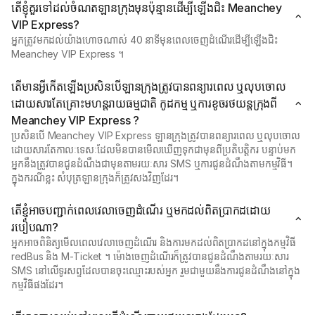
តើខ្ញុំគួរទៅដល់ចំណតឡានក្រុងមុនប៉ុន្មានដើម្បីឡើងជិះ Meanchey
VIP Express?
អ្នក​ត្រូវ​មក​ដល់​យ៉ាង​ហោច​ណាស់ 40 នាទី​មុន​ពេល​ចេញ​ដំណើរ​ដើម្បី​ឡើង​ជិះ
Meanchey VIP Express ។
តើមានអ្វីកើតឡើងប្រសិនបើឡានក្រុងត្រូវបានពន្យារពេល ឬលុបចោល
ដោយសារតែគ្រោះមហន្តរាយធម្មជាតិ កូដកម្ម ឬការខូចរថយន្តក្រុងពី
Meanchey VIP Express ?
ប្រសិនបើ Meanchey VIP Express ឡានក្រុងត្រូវបានពន្យារពេល ឬលុបចោល
ដោយសារតែកាលៈទេសៈដែលមិនបានមើលឃើញទុកជាមុនពីប្រតិបត្តិករ បន្ទាប់មក
អ្នកនឹងត្រូវបានជូនដំណឹងជាមុនតាមរយៈសារ SMS ឬការជូនដំណឹងតាមកម្មវិធី។
ក្នុងករណីខ្លះ សំបុត្រឡានក្រុងក៏ត្រូវសងវិញដែរ។
តើខ្ញុំអាចបញ្ជាក់ពេលវេលាចេញដំណើរ ឬមកដល់ពិតប្រាកដដោយ
របៀបណា?
អ្នកអាចពិនិត្យមើលពេលវេលាចេញដំណើរ និងការមកដល់ពិតប្រាកដនៅក្នុងកម្មវិធី
redBus និង M-Ticket ។ ម៉ោងចេញដំណើរក៏ត្រូវបានជូនដំណឹងតាមរយៈសារ
SMS នៅលើទូរសព្ទដែលបានចុះឈ្មោះរបស់អ្នក រួមជាមួយនឹងការជូនដំណឹងនៅក្នុង
កម្មវិធីផងដែរ។