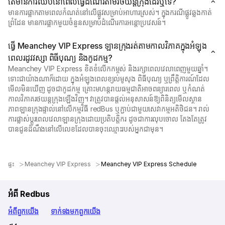
តើ​មាន​ការ​ឈប់​នៅ​ពេល​ធ្វើ​ដំណើរ​តាម​រថយន្ត​ក្រុង​ដែរ​ឬ​ទេ?
មាន​ការ​ផ្អាក​តាម​ពេល​កំណត់​នៅ​លើ​ផ្លូវ​សម្រាប់​អាហារ​ស្រស់។ ក្នុងករណីផ្លូវឆ្លងកាត់
ព្រំដែន មានការផ្អាកមួយចំនួនសម្រាប់ដំណើរការអន្តោប្រវេសន៍។
ធ្វើ Meanchey VIP Express ឡានក្រុងរត់តាមកាលវិភាគក្នុងអំឡុង
ពេលរដូវវស្សា ពិធីបុណ្យ និងកូដកម្ម?
Meanchey VIP Express ខិតខំលើកកម្ពស់ និងរក្សាពេលវេលាពេញមួយឆ្នាំ។
ទោះជាយ៉ាងណាក៏ដោយ ក្នុងអំឡុងពេលខ្យល់មូសុង ពិធីបុណ្យ ឬព្រឹត្តិការណ៍ដែល
មើលមិនឃើញ ដូចជាកូដកម្ម គ្រោះមហន្តរាយធម្មជាតិអាចពន្យារពេល ឬកំណត់
កាលវិភាគរថយន្តក្រុងឡើងវិញ។ វាត្រូវបានផ្ដល់អនុសាសន៍ឱ្យពិនិត្យមើលស្ថាន
ភាពឡានក្រុងផ្ទាល់នៅលើកម្មវិធី redBus ឬភ្ជាប់ជាមួយសេវាកម្មអតិថិជន។ រាល់
ការផ្លាស់ប្តូរពេលវេលាឡានក្រុងដោយប្រតិបត្តិករ ដូចជាការលុបចោល តែងតែត្រូវ
បានជូនដំណឹងនៅលើលេខដែលបានចុះឈ្មោះរបស់អ្នកជាមុន។
ផ្ទះ
Meanchey VIP Express
Meanchey VIP Express Schedule
អំពី Redbus
អំពី​ពួក​យើង
ទាក់ទង​មក​ពួក​យើង