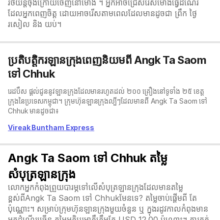
រថយន្តចុងក្រោយចេញនៅម៉ោង ។ អ្នកអាចជ្រើសរើសម៉ោងធ្វើដំណើរ
ដែលអ្នកពេញចិត្ត ដោយអាចរើសតាមពេលដែលមានដូចជា ព្រឹក ថ្ងៃ
រសៀល និង យប់។
ប្រតិបត្តិករឡានក្រុងពេញនិយមពី Angk Ta Saom
ទៅ Chhuk
រេដបឹស ផ្តល់ជូននូវឡានក្រុងដែលមានរហូតដល់ ២០០ គ្រឿងនៅទូទាំង ២៥ ខេត្ត
ក្រុងនៃប្រទេសកម្ពុជា។ ក្រុមហ៊ុនឡានក្រុងល្បីៗដែលមានពី Angk Ta Saom ទៅ
Chhuk មានដូចជា៖
Vireak Buntham Express
Angk Ta Saom ទៅ Chhuk តម្លៃ
សំបុត្រឡានក្រុង
លោកអ្នកកំពុងព្រួយបារម្ភទៅលើសំបុត្រឡានក្រុងដែលមានតម្លៃ
ខ្ពស់ពីAngk Ta Saom ទៅ Chhukមែនទេ? តម្លៃចាប់ផ្តើមពី តែ
ប៉ុណ្ណោះ។ សម្រាប់ក្រុមហ៊ុនឡានក្រុងមួយចំនួន ឬ ក្នុងរដូវកាលកំពុងមាន
អ្នកដំណើរច្រើន តម្លៃអតិបរមាគឺត្រឹមតែ USD 12.00 ប៉ុណ្ណោះ។ ការកក់