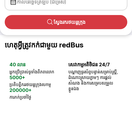
កាលបរិច្ឆេទត្រឡប់ (ជម្រើស)
ស្វែងរករថយន្តក្រុង
ហេតុអ្វីត្រូវកក់ជាមួយ redBus
40 លាន
សេវាកម្មអតិថិជន 24/7
ធា
អ្នកប្រើប្រាស់ទូទាំងពិភពលោក
បណ្តាញទូរស័ព្ទបន្ទាន់សម្រាប់ស្ត្រី,
ស្
5000+
ដំណោះស្រាយភ្លាមៗ ការផ្តល់
ប្
សំណង និងការសម្របសម្រួល
ប្រតិបត្តិកររថយន្តក្រុងសកម្ម
ខ្លួនឯង
200000+
ការកក់ប្រចាំថ្ងៃ
18 Years of experience