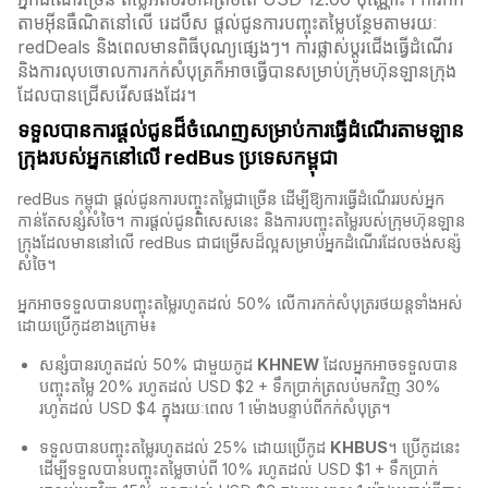
តាមអ៊ីនធឺណិតនៅលើ រេដបឹស ផ្តល់ជូនការបញ្ចុះតម្លៃបន្ថែមតាមរយៈ
redDeals និងពេលមានពិធីបុណ្យផ្សេងៗ។ ការផ្លាស់ប្ដូរជើងធ្វើដំណើរ
និងការលុបចោលការកក់សំបុត្រក៏អាចធ្វើបានសម្រាប់ក្រុមហ៊ុនឡានក្រុង
ដែលបានជ្រើសរើសផងដែរ។
ទទួលបានការផ្តល់ជូនដ៏ចំណេញសម្រាប់ការធ្វើដំណើរតាមឡាន
ក្រុងរបស់អ្នកនៅលើ redBus ប្រទេសកម្ពុជា
redBus កម្ពុជា​ ផ្តល់ជូនការបញ្ចុះតម្លៃជាច្រើន ដើម្បីឱ្យការធ្វើដំណើររបស់អ្នក
កាន់តែសន្សំសំចៃ។ ការផ្តល់ជូនពិសេសនេះ និងការបញ្ចុះតម្លៃរបស់ក្រុមហ៊ុនឡាន
ក្រុងដែលមាននៅលើ redBus​ ជាជម្រើសដ៏ល្អសម្រាប់អ្នកដំណើរដែលចង់សន្ស៉
សំចៃ។
អ្នកអាចទទួលបានបញ្ចុះតម្លៃរហូតដល់ 50% លើការកក់សំបុត្ររថយន្តទាំងអស់
ដោយប្រើកូដខាងក្រោម៖
សន្សំបានរហូតដល់ 50% ជាមួយកូដ
KHNEW
ដែលអ្នកអាចទទួលបាន
បញ្ចុះតម្លៃ 20% រហូតដល់ USD $2 + ទឹកប្រាក់ត្រលប់មកវិញ 30%
រហូតដល់ USD $4 ក្នុងរយៈពេល 1 ម៉ោងបន្ទាប់ពីកក់សំបុត្រ។
ទទួលបានបញ្ចុះតម្លៃរហូតដល់ 25% ដោយប្រើកូដ
KHBUS
។ ប្រើកូដនេះ
ដើម្បីទទួលបានបញ្ចុះតម្លៃចាប់ពី 10% រហូតដល់ USD $1 + ទឹកប្រាក់