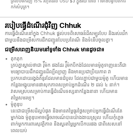
ត្រលប់មកវិញ 15% រហូតដល់ USD $3 ក្នុងរយៈពេល 1 ម៉ោងបន្ទាប់ពីការ
កក់សំបុត្រ។
របៀបធ្វើដំណើរជុំវិញ Chhuk
ការធ្វើដំណើរនៅក្នុង Chhuk ផ្តល់បទពិសោធន៍ដ៏សម្បូរបែប និងរស់រវើក
ជាមួយនឹងជម្រើសការដឹកជញ្ជូនបែបប្រពៃណី និងទំនើបចូលគ្នា។
ជម្រើសពេញនិយមនៅទូទាំង Chhuk មានដូចជា៖
តុកតុក
គ្រប់គ្នាស្គាល់ថាជា រ៉ុឺម៉ក ផងដែរ រ៉ុឺម៉កបីកង់ដែលមានម៉ូតូទាញនេះគឺជា
មធ្យោបាយដឹកជញ្ជូនដ៏ល្បីល្បាញ និងមានប្រជាប្រិយភាព វា
ប្រកបដោយរង្វង់គំនូរដែលមានដំបូល ដែលភ្ជាប់ជាមួយម៉ូតូ ហើយមាន
កន្លែងអង្គុយមានផាសុកភាពសម្រាប់អ្នកដំណើរ ២ ដល់ ៤ នាក់។
វាសមស្របសម្រាប់ការធ្វើដំណើរទស្សនាកន្លែងនានា ហើយមាន
តម្លៃសមរម្យ។
ម៉ូតូឌុប
នេះជាជម្រើសដ៏ល្អបំផុត និងមានតម្លៃធូរថ្លៃសម្រាប់អ្នកធ្វើដំណើរតែ
ម្នាក់ឯង ម៉ូតូឌុបអាចធ្វើចរាចរណ៍បានយ៉ាងងាយស្រួល ហើយកុំភ្លេច
ពាក់មួកការពារសុវត្ថិភាព និងសួរតម្លៃអ្នកបើកបរផង ជាពិសេសនៅ
ពេលយប់