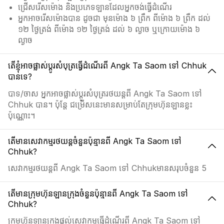
ជ្រើសរើសម៉ោង និងប្រភេទឡានដែលអ្នកចង់ធ្វើដំណើរ
អ្នកអាចរើសម៉ោងបាន ដូចជា មុនម៉ោង ៦ ព្រឹក ពីម៉ោង ៦ ព្រឹក ដល់
១២ ថ្ងៃត្រង់ ពីម៉ោង ១២ ថ្ងៃត្រង់ ដល់ ៦ ល្ងាច ឬក្រោយម៉ោង ៦
ល្ងាច
តើខ្ញុំអាចផ្លាស់ប្ដូរសំបុត្រធ្វើដំណើរពី Angk Ta Saom ទៅ Chhuk
បានទេ?
បាទ/ចាស អ្នកអាចផ្លាស់ប្ដូរសំបុត្ររថយន្តពី Angk Ta Saom ទៅ
Chhuk បាន។ ប៉ុន្តែ ជម្រើសនេះមានសម្រាប់តែក្រុមហ៊ុនឡានខ្លះ
ប៉ុណ្ណោះ។
តើមានសេវាកម្មរថយន្តចំនួនប៉ុន្មានពី Angk Ta Saom ទៅ
Chhuk?
សេវាកម្មរថយន្តពី Angk Ta Saom ទៅ Chhukមានសរុបចំនួន 5
តើមានក្រុមហ៊ុនឡានក្រុងចំនួនប៉ុន្មានពី Angk Ta Saom ទៅ
Chhuk?
ក្រុមហ៊ុនឡានក្រុងផ្ដល់សេវាកម្មធ្វើដំណើរពី Angk Ta Saom ទៅ