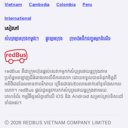
Vietnam
Cambodia
Colombia
Peru
International
សៀវភៅ
សំបុត្រឡានក្រុងកម្ពុជា។
ផ្លូវឡានក្រុង
ក្រុមហ៊ុនដឹកជញ្ជូនអ្នកដំណើរ
redBus គឺជាក្រុមហ៊ុនផ្តល់សេវាកម្មកក់សំបុត្ររថយន្តក្រុងតាម
ប្រព័ន្ធអនឡាញដ៏ធំជាងគេលើពិភពលោក ដោយទទួលបានទំនុកចិត្តពី
អតិថិជនដែលមានភាពរីករាយ ច្រើនជាង​៤៥០លាននាក់នៅទូទាំងសកល
លោក។ redBus ផ្ដល់ជូននូវការកក់សំបុត្ររថយន្តក្រុងតាមរយៈ
គេហទំព័រ កម្មវិធីទូរស័ព្ចនៅលើ iOS និង Android សម្រាប់គ្រប់ទិសដៅ
ទាំងអស់។
Ⓒ 2026 REDBUS VIETNAM COMPANY LIMITED