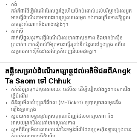
កង់
កង់គឺជាវិធីធ្វើដំណើរដែលធូរថ្លៃហើយមិនប៉ះពាល់ដល់បរិស្ថានដែលអ្នក
អាចធ្វើដំណើរតាមភាពងាយស្រួលរបស់អ្នក កង់ភាគច្រើនមានឱ្យជួល
តាមផ្ទះសំណាក់និងហាងផ្សេងៗ។
តាក់ស៊ី
តាក់ស៊ីផ្តល់នូវការធ្វើដំណើរដែលមានផាសុខភាព និងមានម៉ាស៊ីន
ត្រជាក់។ តាកសុីវាស់ម៉ែត្រមានស្ទើរគ្រប់ទីកន្លែងនៅក្នុងក្រុង ហើយ
សម្រាប់តាក់សុីមិនវាស់ម៉ែត្រក៏ពេញនិយមដូចគ្នា។
គន្លឹះសម្រាប់ដំណើរកម្សាន្តដល់អតិថិជនពីAngk
Ta Saom ទៅ Chhuk
កក់សំបុត្រទុកជាមុនតាមរយៈ រេដបឹស ដើម្បីជៀសវាងក្នុងការខកជើង
ធ្វើដំណើរ
ពិនិត្យមើលសំបុត្រឌីជីថល (M-Ticket) ឲ្យបានរួចរាល់មុននឹង
ឡើងឡានក្រុង
សូមយកតាមខ្លួននូវអត្តសញ្ញាណប័ណ្ណដែលមានរូបភាព និង
អាសយដ្ឋានដែលនៅមានសុពលភាព
សូមពិនិត្យមើលគោលការណ៍នៃទម្ងន់វ៉ាលីដែលក្រុមហ៊ុនឡានក្រុងបាន
កំណត់មុនពេលធ្វើដំណើរ