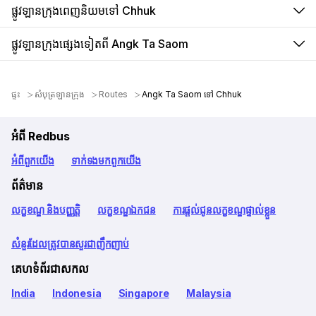
ផ្លូវឡានក្រុងពេញនិយមទៅ Chhuk
ផ្លូវឡានក្រុងផ្សេងទៀតពី Angk Ta Saom
ផ្ទះ
សំបុត្រឡានក្រុង
Routes
Angk Ta Saom ទៅ Chhuk
អំពី Redbus
អំពី​ពួក​យើង
ទាក់ទង​មក​ពួក​យើង
ព័ត៌មាន
លក្ខខណ្ឌ និងបញ្ញត្តិ
លក្ខខណ្ឌឯកជន
ការផ្តល់ជូនលក្ខខណ្ឌផ្ទាល់ខ្លួន
សំនួរដែលត្រូវបានសួរជាញឹកញាប់
គេហទំព័រជាសកល
India
Indonesia
Singapore
Malaysia