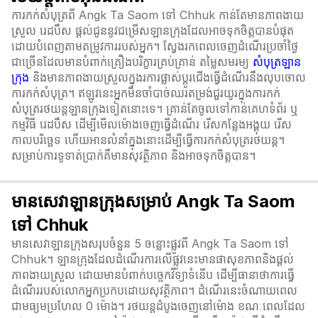
ការកក់សំបុត្រពី Angk Ta Saom ទៅ Chhuk កាន់តែមានភាពងាយ
ស្រួល រេដបឹស ផ្តល់ជូននូវជម្រើសឡានក្រុងដែលអាចទុកចិត្តបានបំផុត
ដោយបំពេញតាមតម្រូវការរបស់អ្នក។ ស្វែងរកពេលចេញដំណើរប្រចាំថ្ងៃ
ជាច្រើនដែលមានបំពាក់គ្រឿងបរិក្ខារគ្រប់គ្រាន់ តម្លៃសមរម្យ
សំបុត្រឡាន
ក្រុង
និងមានភាពងាយស្រួលក្នុងរការផ្លាស់ប្ដូរជើងធ្វើដំណើរនឹងលុបចោល
ការកក់សំបុត្រ។ ឥឡូវនេះអ្នកមិនចាំបាច់ឈរតម្រង់ជួរយូរក្នុងការកក់
សំបុត្ររថយន្តឡានក្រុងទៀតនោះទេ។ គ្រាន់តែចូលទៅកាន់គេហទំព័រ ឬ
កម្មវិធី រេដបឹស ដើម្បីមើលម៉ោងចេញធ្វើដំណើរ រើសកន្លែងអង្គុយ រើស
កាលបរិច្ឆេទ ហើយអានលំនាំក្នុងនោះដើម្បីធ្វើការកក់សំបុត្ររថយន្ត។
សម្រាប់ការទូទាត់ប្រាក់គឺមានសុវត្ថិភាព និងអាចទុកចិត្តបាន។
មានសេវាឡានក្រុងសម្រាប់ Angk Ta Saom
ទៅ Chhuk
មានសេវាឡានក្រុងសរុបចំនួន 5 ចន្លោះផ្លូវពី Angk Ta Saom ទៅ
Chhuk។ ឡានក្រុងដែលដំណើរការលើផ្លូវនេះមានផាសុខភាពនិងផ្តល់
ភាពងាយស្រួល ដោយមានបំពាក់បច្ចេកវិទ្យាទំនើប ដើម្បីធានាថាការធ្វើ
ដំណើររបស់លោកអ្នកប្រកបដោយសុវត្ថិភាព។ ដំណើរនេះចំណាយពេល
ជាមធ្យមប្រហែល 0 ម៉ោង។ រថយន្តដំបូងចេញនៅម៉ោង ខណៈពេលដែល