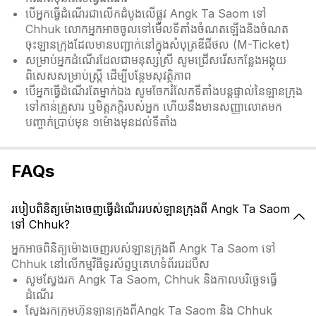
បើអ្នកធ្វើដំណើរជាលើកដំបូងលើផ្លូវ Angk Ta Saom ទៅ
Chhuk លោកអ្នកអាចចូលទៅមើលទីតាំងចំណតឡើងនិងចំណត
ចុះឡានក្រុងដែលមានបញ្ជាក់នៅក្នុងសំបុត្រឌីជីថល (M-Ticket)
សម្រាប់អ្នកដំណើរដែលជាមនុស្សស្រី សូមជ្រើសរើសកន្លែងអង្គុយ
ពិសេសសម្រាប់ស្ត្រី ដើម្បីបន្ថែមសុវត្ថិភាព
បើអ្នកធ្វើដំណើរតែម្នាក់ឯង សូមចែករំលែកទីតាំងបន្តផ្ទាល់នៃឡានក្រុង
ទៅកាន់គ្រួសារ ឬមិត្តភក្តិរបស់អ្នក ហើយនឹងមានសញ្ញាលោតមក
បញ្ចាក់ប្រាប់មុន ១ម៉ោងមុនដល់ទីតាំង
FAQs
របៀបពិនិត្យម៉ោងចេញធ្វើដំណើររបស់ឡានក្រុងពី Angk Ta Saom
ទៅ Chhuk?
អ្នកអាចពិនិត្យម៉ោងចេញរបស់ឡានក្រុងពី Angk Ta Saom ទៅ
Chhuk នៅលើកម្មវិធីទូរស័ព្ទឬគេហទំព័ររេដបឹស
សូមស្វែងរក Angk Ta Saom, Chhuk និងកាលបរិច្ឆេទធ្វើ
ដំណើរ
ស្វែងរកក្រុមហ៊ុនឡានក្រុងពីAngk Ta Saom និង Chhuk