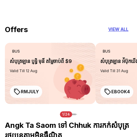
you can trust
Offers
VIEW ALL
BUS
BUS
សំបុត្រឡាន ប្ញទ្ធិ មុនី តម្លៃចាប់ពី $9
សំបុត្រឡាន អ៉ីប៊ុកឃ
Valid Till 12 Aug
Valid Till 31 Aug
RMJULY
EBOOK4
1/24
Angk Ta Saom ទៅ Chhuk ការកក់សំបុត្រ
រថយន្តតាមអ៊ិនធឺណិត