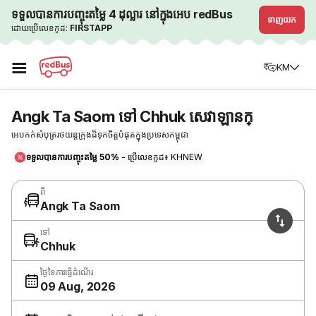
ទទួលបានការបញ្ចុះតម្លៃ 4 ដុល្លារ នៅក្នុងអេប redBus
ទាញយក
ដោយប្រើលេខកូដ:
FIRSTAPP
☰
KM
Angk Ta Saom ទៅ Chhuk សេវាឡានក្
អេបកក់សំបុត្ររថយន្តក្រុងដ៏ទុកចិត្តបំផុតក្នុងប្រទេសកម្ពុជា
ទទួលបានការបញ្ចុះតម្លៃ 50%
- ប្រើលេខកូដ៖ KHNEW
ពី
Angk Ta Saom
ទៅ
Chhuk
ថ្ងៃនៃការធ្វើដំណើរ
09 Aug, 2026