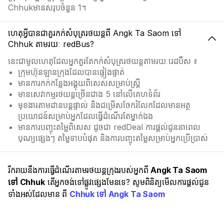
Chhukមានសរុបចំនួន 1។
ហេតុអ្វីបានជាគួរកក់សំបុត្ររថយន្តពី Angk Ta Saom ទៅ
Chhuk តាមរយៈ redBus?
នេះជាមូលហេតុដែលអ្នកគួរតែកក់សំបុត្ររថយន្តតាមរយៈរេដបឹស ៖
ក្រុមហ៊ុនឡានក្រុងដែលបានផ្ទៀងផ្ទាត់
មានការកក់កន្លែងអង្គុយពិសេសសម្រាប់ស្ត្រី
មានសេវាកម្មរថយន្តច្រើនជាង 5 នៅលើគេហទំព័រ
មុខងារតាមដានបន្តផ្ទាល់ និងជម្រើសចែករំលែកដែលមានអត្ថ
ប្រយោជន៍សម្រាប់អ្នកដែលធ្វើដំណើរតែម្នាក់ឯង
មានការបញ្ចុះតម្លៃពិសេស ដូចជា redDeal ការផ្ដល់ជូននាពេល
បុណ្យផ្សេងៗ តម្លៃទាបបំផុត និងការបញ្ចុះតម្លៃសម្រាប់អ្នកប្រើប្រាស់
រីករាយនឹងការធ្វើដំណើរតាមរថយន្តក្រុងរបស់អ្នកពី
Angk Ta Saom
ទៅ Chhuk
តើអ្នកចង់ទៅផ្លូវផ្សេងមែនទេ? សូមពិនិត្យមើលការផ្តល់ជូន
ទាំងអស់ដែលមាន ពី
Chhuk ទៅ Angk Ta Saom