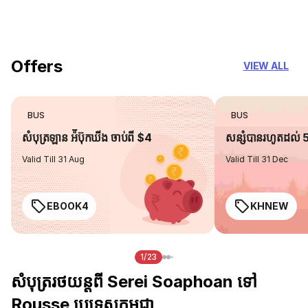
you can trust
Offers
VIEW ALL
BUS
BUS
សំបុត្រឡាន អ៉ីប៊ុកឃីង ចាប់ពី $4
សន្សំបានរហូតដល់
Valid Till 31 Aug
Valid Till 31 Dec
EBOOK4
KHNEW
1/23
សំបុត្ររថយន្តពី Serei Soaphoan ទៅ
Rousse ប្រទេសកម្ពុជា