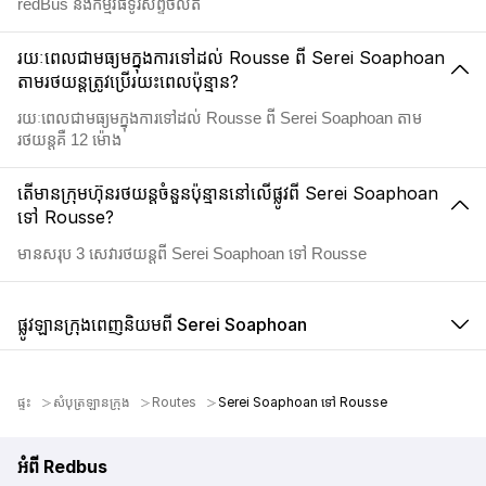
redBus និងកម្មវិធីទូរស័ព្ទចល័ត
រយៈពេលជាមធ្យមក្នុងការទៅដល់ Rousse ពី Serei Soaphoan
តាមរថយន្តត្រូវប្រើរយះពេលប៉ុន្មាន?
រយៈពេលជាមធ្យមក្នុងការទៅដល់ Rousse ពី Serei Soaphoan តាម
រថយន្តគឺ 12 ម៉ោង
តើមានក្រុមហ៊ុនរថយន្តចំនួនប៉ុន្មាននៅលើផ្លូវពី Serei Soaphoan
ទៅ Rousse?
មានសរុប 3 សេវារថយន្តពី Serei Soaphoan ទៅ Rousse
ផ្លូវឡានក្រុងពេញនិយមពី Serei Soaphoan
ផ្ទះ
សំបុត្រឡានក្រុង
Routes
Serei Soaphoan ទៅ Rousse
អំពី Redbus