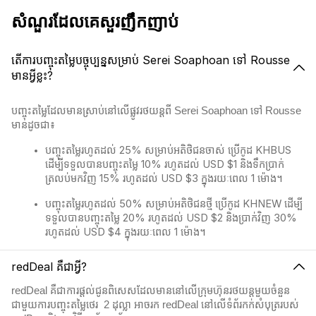
សំណួរដែលគេសួរញឹកញាប់
តើការបញ្ចុះតម្លៃបច្ចុប្បន្នសម្រាប់ Serei Soaphoan ទៅ Rousse
មានអ្វីខ្លះ?
បញ្ចុះតម្លៃដែលមានស្រាប់នៅលើផ្លូវរថយន្តពី Serei Soaphoan ទៅ Rousse
មានដូចជា៖
បញ្ចុះតម្លៃរហូតដល់ 25% សម្រាប់អតិថិជនចាស់ ប្រើកូដ KHBUS
ដើម្បីទទួលបានបញ្ចុះតម្លៃ 10% រហូតដល់ USD $1 និងទឹកប្រាក់
ត្រលប់មកវិញ 15% រហូតដល់ USD $3 ក្នុងរយៈពេល 1 ម៉ោង។
បញ្ចុះតម្លៃរហូតដល់ 50% សម្រាប់អតិថិជនថ្មី ប្រើកូដ KHNEW ដើម្បី
ទទួលបានបញ្ចុះតម្លៃ 20% រហូតដល់ USD $2 និងប្រាក់វិញ 30%
រហូតដល់ USD $4 ក្នុងរយៈពេល 1 ម៉ោង។
redDeal គឺជាអ្វី?
redDeal គឺជាការផ្តល់ជូនពិសេសដែលមាននៅលើក្រុមហ៊ុនរថយន្តមួយចំនួន
ជាមួយការបញ្ចុះតម្លៃថេរ 2​ ដុល្លា អាចរក redDeal នៅលើទំព័រកក់សំបុត្ររបស់