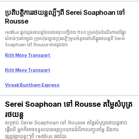
ប្រតិបត្តិការរថយន្តល្បីៗពី Serei Soaphoan ទៅ
Rousse
redBus ផ្តល់ជូនរថយន្តដែលបានចុះបញ្ចីជាង ២០០ ក្រុមហ៊ុនដំណើរការលើផ្លូវ
សំខាន់ៗនៅកម្ពុជា ក្រុមហ៊ុនឡានក្រុង​ល្បីៗមួយចំនួននៅលើផ្លូវរថយន្តពី Serei
Soaphoan ទៅ Rousse មានដូចជា៖
Rith Mony Transport
Rith Mony Transport
Vireak Buntham Express
Serei Soaphoan ទៅ Rousse តម្លៃសំបុត្រ
រថយន្ត
សម្រាប់ Serei Soaphoan ទៅ Rousse តម្លៃសំបុត្ររថយន្តចាប់
ផ្តើមពី អ្នកក៏អាចទទួលបានអត្ថប្រយោជន៍ពីការបញ្ចុះតម្លៃ និងការ
ផ្សព្វផ្សាយខ្លះៗពី redBus ផងដែរ