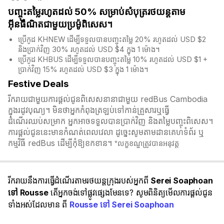
បញ្ចុះតម្លៃរហូតដល់ 50% សម្រាប់សំបុត្ររថយន្តតាម
អ៊ីនធឺណិតជាមួយប្រម៉ូពិសេស។
ប្រើកូដ KHNEW ដើម្បីទទួលបានបញ្ចុះតម្លៃ 20% រហូតដល់ USD $2
និងប្រាក់វិញ 30% រហូតដល់ USD $4 ក្នុង 1 ម៉ោង។
ប្រើកូដ KHBUS ដើម្បីទទួលបានបញ្ចុះតម្លៃ 10% រហូតដល់ USD $1 +
ប្រាក់វិញ 15% រហូតដល់ USD $3 ក្នុង 1 ម៉ោង។
Festive Deals
រីករាយជាមួយការផ្តល់ជូនពិសេសនានាជាមួយ redBus Cambodia
ក្នុងរដូវបុណ្យ។ មិនថាអ្នកកំពុងត្រឡប់ទៅកាន់គ្រួសារឬធ្វើ
ដំណើរឈប់សម្រាក អ្នកអាចទទួលបានប្រាក់វិញ និងតម្លៃបញ្ចុះពិសេស។
ការផ្តល់ជូននេះមានកំណត់ពេលវេលា ដូច្នេះសូមតាមដានគេហទំព័រ ឬ
កម្មវិធី redBus ដើម្បីកុំឱ្យខកខាន។
*លក្ខខណ្ឌត្រូវបានអនុវត្ត
រីករាយនឹងការធ្វើដំណើរតាមរថយន្តក្រុងរបស់អ្នកពី
Serei Soaphoan
ទៅ Rousse
តើអ្នកចង់ទៅផ្លូវផ្សេងមែនទេ? សូមពិនិត្យមើលការផ្តល់ជូន
ទាំងអស់ដែលមាន ពី
Rousse ទៅ Serei Soaphoan