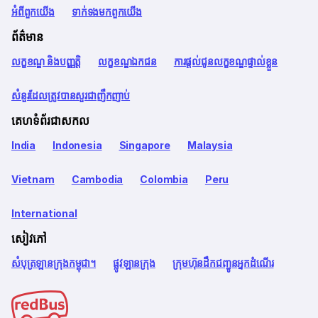
អំពី​ពួក​យើង
ទាក់ទង​មក​ពួក​យើង
ព័ត៌មាន
លក្ខខណ្ឌ និងបញ្ញត្តិ
លក្ខខណ្ឌឯកជន
ការផ្តល់ជូនលក្ខខណ្ឌផ្ទាល់ខ្លួន
សំនួរដែលត្រូវបានសួរជាញឹកញាប់
គេហទំព័រជាសកល
India
Indonesia
Singapore
Malaysia
Vietnam
Cambodia
Colombia
Peru
International
សៀវភៅ
សំបុត្រឡានក្រុងកម្ពុជា។
ផ្លូវឡានក្រុង
ក្រុមហ៊ុនដឹកជញ្ជូនអ្នកដំណើរ