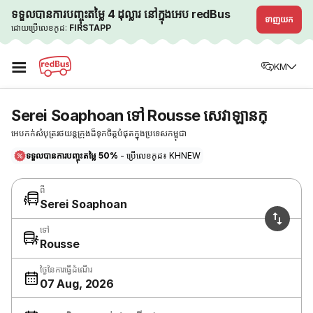
ទទួលបានការបញ្ចុះតម្លៃ 4 ដុល្លារ នៅក្នុងអេប redBus
ទាញយក
ដោយប្រើលេខកូដ:
FIRSTAPP
☰
KM
Serei Soaphoan ទៅ Rousse សេវាឡានក្
អេបកក់សំបុត្ររថយន្តក្រុងដ៏ទុកចិត្តបំផុតក្នុងប្រទេសកម្ពុជា
ទទួលបានការបញ្ចុះតម្លៃ 50%
- ប្រើលេខកូដ៖ KHNEW
ពី
Serei Soaphoan
ទៅ
Rousse
ថ្ងៃនៃការធ្វើដំណើរ
07 Aug, 2026