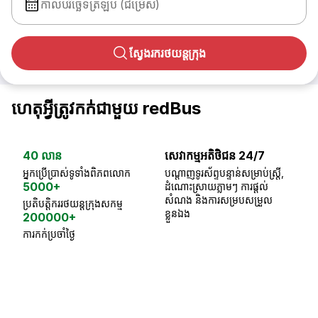
កាលបរិច្ឆេទត្រឡប់ (ជម្រើស)
ស្វែងរករថយន្តក្រុង
ហេតុអ្វីត្រូវកក់ជាមួយ redBus
40 លាន
សេវាកម្មអតិថិជន 24/7
ធា
អ្នកប្រើប្រាស់ទូទាំងពិភពលោក
បណ្តាញទូរស័ព្ទបន្ទាន់សម្រាប់ស្ត្រី,
ស្
5000+
ដំណោះស្រាយភ្លាមៗ ការផ្តល់
ប្
សំណង និងការសម្របសម្រួល
ប្រតិបត្តិកររថយន្តក្រុងសកម្ម
ខ្លួនឯង
200000+
ការកក់ប្រចាំថ្ងៃ
18 Years of experience