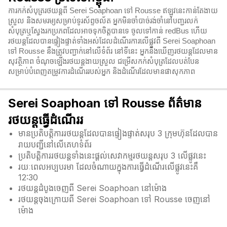
ការកក់សំបុត្ររថយន្តពី Serei Soaphoan ទៅ Rousse ឥឡូវនេះកាន់តែងាយ
ស្រួល និងសមរម្យសម្រាប់ទូរស័ព្ទចល័ត អ្នកមិនចាំបាច់រង់ចាំនៅបញ្ជរលក់
សំបុត្រឬស្វែងរកប្រភពដែលអាចទុកចិត្តបានទេ ចូលទៅកាន់ redBus ហើយ
រថយន្តដែលបានផ្ទៀងផ្ទាត់ទាំងអស់ដែលដំណើរការលើផ្លូវពី Serei Soaphoan
ទៅ Rousse នឹងត្រូវបញ្ជាក់នៅលើទំព័រ នៅទីនេះ អ្នកនឹងឃើញរថយន្តដែលមាន
សុវត្ថិភាព ចំណុចឡើងរថយន្តងាយស្រួល ជម្រើសកក់សំបុត្រដែលបត់បែន
សម្រាប់បំពេញតម្រូវការដំណើររបស់អ្នក និងដំណើរដែលមានផាសុកភាព
Serei Soaphoan ទៅ Rousse ព័ត៌មាន
រថយន្តធ្វើដំណើររ
មានប្រតិបត្តិការរថយន្តដែលបានផ្ទៀងផ្ទាត់សរុប 3 ក្រុមហ៊ុនដែលបាន
រាយបញ្ជីនៅលើគេហទំព័រ
ប្រតិបត្តិការរថយន្តទាំងនេះផ្តល់សេវាកម្មរថយន្តសរុប 3 លើផ្លូវនេះ
រយៈពេលអប្បបរមា ដែលចំណាយក្នុងការធ្វើដំណើរលើផ្លូវនេះគឺ
12:30
រថយន្តដំបូងចេញពី Serei Soaphoan នៅម៉ោង
រថយន្តចុងក្រោយពី Serei Soaphoan ទៅ Rousse ចេញនៅ
ម៉ោង