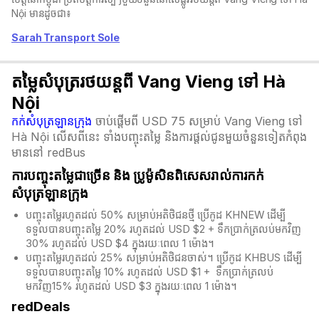
Nội មានដូចជា៖
Sarah Transport Sole
តម្លៃសំបុត្ររថយន្តពី Vang Vieng ទៅ Hà
Nội
កក់សំបុត្រឡានក្រុង
ចាប់ផ្តើមពី USD 75 សម្រាប់ Vang Vieng ទៅ
Hà Nội លើសពីនេះ ទាំងបញ្ចុះតម្លៃ និងការផ្តល់ជូនមួយចំនួនទៀតកំពុង
មាននៅ redBus
ការបញ្ចុះតម្លៃជាច្រើន និង​ ប្រូម៉ូសិនពិសេសរាល់ការកក់
សំបុត្រឡានក្រុង
បញ្ចុះតម្លៃរហូតដល់ 50% សម្រាប់អតិថិជនថ្មី ប្រើកូដ KHNEW ដើម្បី
ទទួលបានបញ្ចុះតម្លៃ 20% រហូតដល់ USD $2 + ទឹកប្រាក់ត្រលប់មកវិញ
30% រហូតដល់ USD $4 ក្នុងរយៈពេល 1 ម៉ោង។
បញ្ចុះតម្លៃរហូតដល់ 25% សម្រាប់អតិថិជនចាស់។ ប្រើកូដ KHBUS ដើម្បី
ទទួលបានបញ្ចុះតម្លៃ 10% រហូតដល់ USD $1 + ទឹកប្រាក់ត្រលប់
មកវិញ15% រហូតដល់ USD $3 ក្នុងរយៈពេល 1 ម៉ោង។
redDeals