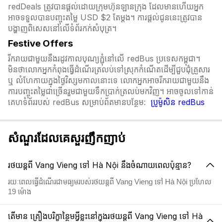
redDeals ត្រូវបានផ្តល់ដោយក្រុមហ៊ុនឡានក្រុង ដែលមានហើយអ្នក
អាចទទួលបានបញ្ចុះតម្លៃ USD $2 តែម្ដង។ ការផ្តល់ជូននេះត្រូវបាន
បង្ហាញពិសេសនៅលើទំព័រកក់សំបុត្រ។​​
Festive Offers
រីករាយជាមួយនឹងរដូវកាលបុណ្យភ្ជុំ​នៅលើ redBus ប្រទេសកម្ពុជា។
មិនថាលោកអ្នកកំពុងធ្វើដំណើរត្រលប់ទៅស្រុកកំណើតដើម្បីជួបជុំគ្រួសារ
ឬ លំហែកាយក្នុងថ្ងៃវិស្សមកាលនោះទេ លោកអ្នកអាចរីករាយជាមួយនឹង
ការបញ្ចុះតម្លៃជាច្រើនរួមជាមួយទឹកប្រាក់ត្រលប់មកវិញ។ អាចចូលទៅកាន់
គេហទំព័ររបស់ redBus សម្រាប់ព័តមានបន្ថែម:
ប្រូម៉ូសិន redBus
សំណួរដែលគេសួរញឹកញាប់
រថយន្តពី Vang Vieng ទៅ Hà Nội នឹងចំណាយពេលប៉ុន្មាន?
រយៈពេលធ្វើដំណើរជាមធ្យមរបស់រថយន្តពី Vang Vieng ទៅ Hà Nội ប្រហែល
19 ម៉ោង
តើមាន គ្រឿងបរិក្ខាន្ថៃមអ្វីខ្លះនៅក្នុងរថយន្តពី Vang Vieng ទៅ Hà