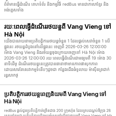
ព័ត៌មានធ្វើដំណើរ គេហទំព័រ និងកម្មវិធី redBus មានជាភាសាខ្មែរ និង
អង់គ្លេសទាំង
រយៈពេលធ្វើដំណើររថយន្តពី Vang Vieng ទៅ
Hà Nội
យើងបានរាយនាមប្រតិបត្តិការរថយន្តចំនួន 1 ដែលផ្តល់សេវាចំនួន 1 លើ
ផ្លូវនេះ រថយន្តដំបូងនៅលើផ្លូវនេះ ចេញពី 2026-03-26 12:00:00
ម៉ោង Vang Vieng និងរថយន្តចុងក្រោយចេញទៅ Hà Nội ម៉ោង
2026-03-26 12:00:00 រយៈពេលធ្វើដំណើរជាមធ្យមគឺ 19 ម៉ោង 30
នាទី​ដើម្ ដំណើររថយន្តនេះត្រូវបានធានាថាមានភាពផាសុកភាព
ដោយសារតែសេវាកម្មទំនើបៗដូចជា កន្លែងជើងធំទូលាយ ម៉ាស៊ីនត្រជាក់
រន្ធសាកថ្
ប្រតិបត្តិការរថយន្តពេញនិយមពី Vang Vieng ទៅ
Hà Nội
redBus ផ្តល់ជូនប្រតិបត្តិកាត់ច្រើនជាង 200 ក្រុមហ៊ុន ដែលគ្របដណ្តប់ទីក្រុង 28
ខេត្តនៅកម្ពុជា ប្រតិបត្តិការល្បីៗមួយចំនួននៅលើផ្លូវរថយន្តពី Vang Vieng ទៅ Hà