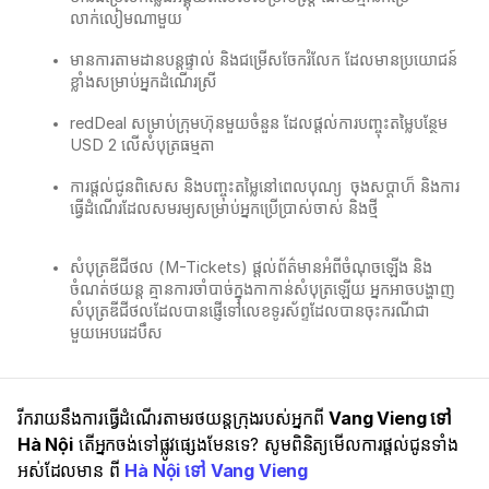
លាក់លៀមណាមួយ
មានការតាមដានបន្តផ្ទាល់ និងជម្រើសចែករំលែក ដែលមានប្រយោជន៍
ខ្លាំងសម្រាប់អ្នកដំណើរស្រី
redDeal សម្រាប់ក្រុមហ៊ុនមួយចំនួន ដែលផ្តល់ការបញ្ចុះតម្លៃបន្ថែម
USD 2 លើសំបុត្រធម្មតា
ការផ្តល់ជូនពិសេស និងបញ្ចុះតម្លៃនៅពេលបុណ្យ ​ ចុងសប្ដាហ៏ និងការ
ធ្វើដំណើរដែលសមរម្យសម្រាប់អ្នកប្រើប្រាស់ចាស់ និងថ្មី
សំបុត្រឌីជីថល (M-Tickets) ផ្តល់ព័ត៌មានអំពីចំណុចឡើង និង
ចំណត់ថយន្ត គ្មានការចាំបាច់ក្នុងកាកាន់សំបុត្រឡើយ​ អ្នកអាចបង្ហាញ
សំបុត្រឌីជីថលដែលបានផ្ញើទៅលេខទូរស័ព្ទដែលបានចុះករណីជា
មួយអេបរេដបឹស
រីករាយនឹងការធ្វើដំណើរតាមរថយន្តក្រុងរបស់អ្នកពី
Vang Vieng ទៅ
Hà Nội
តើអ្នកចង់ទៅផ្លូវផ្សេងមែនទេ? សូមពិនិត្យមើលការផ្តល់ជូនទាំង
អស់ដែលមាន ពី
Hà Nội ទៅ Vang Vieng