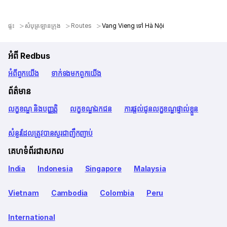
ផ្ទះ
សំបុត្រឡានក្រុង
Routes
Vang Vieng ទៅ Hà Nội
អំពី Redbus
អំពី​ពួក​យើង
ទាក់ទង​មក​ពួក​យើង
ព័ត៌មាន
លក្ខខណ្ឌ និងបញ្ញត្តិ
លក្ខខណ្ឌឯកជន
ការផ្តល់ជូនលក្ខខណ្ឌផ្ទាល់ខ្លួន
សំនួរដែលត្រូវបានសួរជាញឹកញាប់
គេហទំព័រជាសកល
India
Indonesia
Singapore
Malaysia
Vietnam
Cambodia
Colombia
Peru
International