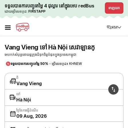
ទទួលបានការបញ្ចុះតម្លៃ 4 ដុល្លារ នៅក្នុងអេប redBus
ទាញយក
ដោយប្រើលេខកូដ:
FIRSTAPP
☰
KM
Vang Vieng ទៅ Hà Nội សេវាឡានក្
អេបកក់សំបុត្ររថយន្តក្រុងដ៏ទុកចិត្តបំផុតក្នុងប្រទេសកម្ពុជា
ទទួលបានការបញ្ចុះតម្លៃ 50%
- ប្រើលេខកូដ៖ KHNEW
ពី
Vang Vieng
ទៅ
Hà Nội
ថ្ងៃនៃការធ្វើដំណើរ
09 Aug, 2026