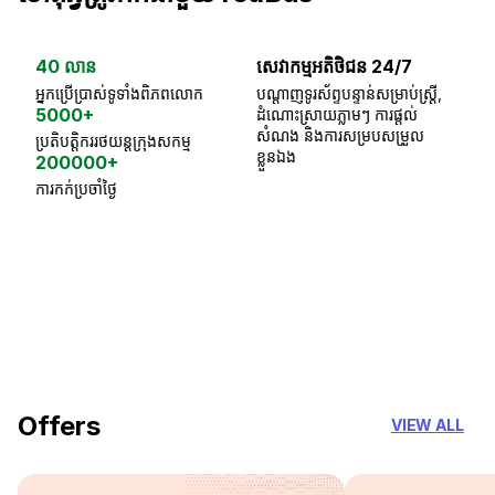
40 លាន
សេវាកម្មអតិថិជន 24/7
ធា
អ្នកប្រើប្រាស់ទូទាំងពិភពលោក
បណ្តាញទូរស័ព្ទបន្ទាន់សម្រាប់ស្ត្រី,
ស្
5000+
ដំណោះស្រាយភ្លាមៗ ការផ្តល់
ប្
សំណង និងការសម្របសម្រួល
ប្រតិបត្តិកររថយន្តក្រុងសកម្ម
ខ្លួនឯង
200000+
ការកក់ប្រចាំថ្ងៃ
18 Years of experience
you can trust
Offers
VIEW ALL