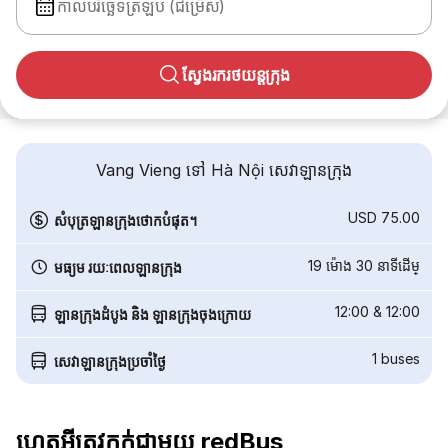
កាលបរិច្ឆេទត្រឡប់ (ជម្រើស)
ស្វែងរករថយន្តក្រុង
Vang Vieng ទៅ Hà Nội សេវាឡានក្រុង
USD 75.00
សំបុត្រឡានក្រុងថោកបំផុត។
19 ម៉ោង 30 នាទី​ដើម្
មធ្យម រយៈពេលឡានក្រុង
12:00
&
12:00
ឡានក្រុងដំបូង និង ឡានក្រុងចុងក្រោយ
1
buses
សេវាឡានក្រុងប្រចាំថ្ងៃ
ហេតុអ្វីត្រូវកក់ជាមួយ redBus