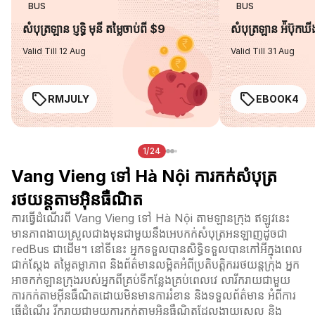
BUS
BUS
សំបុត្រឡាន ប្ញទ្ធិ មុនី តម្លៃចាប់ពី $9
សំបុត្រឡាន អ៉ីប៊ុកឃ
Valid Till 12 Aug
Valid Till 31 Aug
RMJULY
EBOOK4
1/24
Vang Vieng ទៅ Hà Nội ការកក់សំបុត្រ
រថយន្តតាមអ៊ិនធឺណិត
ការធ្វើដំណើរពី Vang Vieng ទៅ Hà Nội តាមឡានក្រុង ឥឡូវនេះ
មានភាពងាយស្រួលជាងមុនជាមួយនឹងអេបកក់សំបុត្រអនឡាញដូចជា
redBus ជាដើម។ នៅទីនេះ អ្នកទទួលបានសិទ្ធិទទួលបានកៅអីក្នុងពេល
ជាក់ស្តែង តម្លៃតម្លាភាព និងព័ត៌មានលម្អិតអំពីប្រតិបត្តិកររថយន្តក្រុង អ្នក
អាចកក់ឡានក្រុងរបស់អ្នកពីគ្រប់ទីកន្លែងគ្រប់ពេលវេ លារីករាយជាមួយ
ការកក់តាមអ៊ីនធឺណិតដោយមិនមានការរំខាន និងទទួលព័ត៌មាន អំពីការ
ធ្វើដំណើរ រីករាយជាមួយការកក់តាមអ៊ិនធឺណិតដែលងាយស្រួល និង