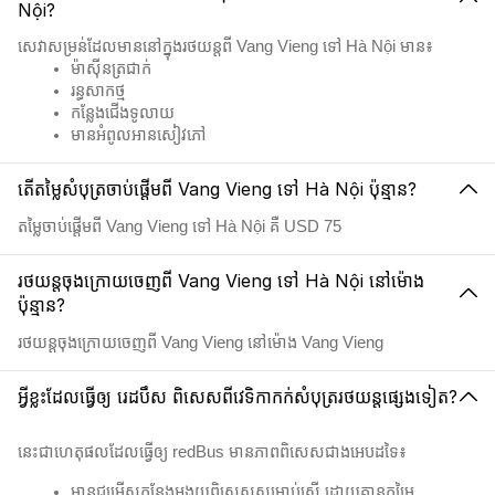
Nội?
សេវាសម្រន់ដែលមាននៅក្នុងរថយន្តពី Vang Vieng ទៅ Hà Nội មាន៖
ម៉ាស៊ីនត្រជាក់
រន្ធសាកថ្ម
កន្លែងជើងទូលាយ
មានអំពូលអានសៀវភៅ
តើតម្លៃសំបុត្រចាប់ផ្តើមពី Vang Vieng ទៅ Hà Nội ប៉ុន្មាន?
តម្លៃចាប់ផ្តើមពី Vang Vieng ទៅ Hà Nội គឺ USD 75
រថយន្តចុងក្រោយចេញពី Vang Vieng ទៅ Hà Nội នៅម៉ោង
ប៉ុន្មាន?
រថយន្តចុងក្រោយចេញពី Vang Vieng នៅម៉ោង Vang Vieng
អ្វីខ្លះដែលធ្វើឲ្យ រេដបឹស ពិសេសពីវេទិកាកក់សំបុត្ររថយន្តផ្សេងទៀត?
នេះជាហេតុផលដែលធ្វើឲ្យ redBus មានភាពពិសេសជាងអេបដទៃ៖
មានជម្រើសកន្លែងអង្គុយពិសេសសម្រាប់ស្ត្រី ដោយគ្មានកម្រៃ