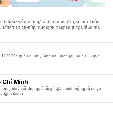
វេទិកាកក់សំបុត្ររថយន្តដែលងាយស្រួលប្រើ។ អ្នកអាចជ្រើសរើស
របស់រថយន្ត។ សម្រាប់ផ្លូវនេះមានក្រុមហ៊ុនឡានសរុបចំនួន 1ដែលបាន
2:30:00។ ជ្រើសរើសរថយន្តដែលសមរម្យបំផុតសម្រាប់អ្នក តាមរយៈវេទិកា
Hồ Chí Minh
ម្រាប់អ្នកដំណើរស្រី ជាមួយអ្នកដំណើរស្រីផ្សេងទៀតដោយស្វ័យប្រវត្តិ។ កន្លែង
ងអង្គុយទាំងនេះ។