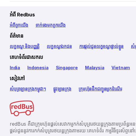
អំពី Redbus
អំពី​ពួក​យើង
ទាក់ទង​មក​ពួក​យើង
ព័ត៌មាន
លក្ខខណ្ឌ និងបញ្ញត្តិ
លក្ខខណ្ឌឯកជន
ការផ្តល់ជូនលក្ខខណ្ឌផ្ទាល់ខ្លួន
សំ
គេហទំព័រជាសកល
India
Indonesia
Singapore
Malaysia
Vietnam
សៀវភៅ
សំបុត្រឡានក្រុងកម្ពុជា។
ផ្លូវឡានក្រុង
ក្រុមហ៊ុនដឹកជញ្ជូនអ្នកដំណើរ
redBus គឺជាក្រុមហ៊ុនផ្តល់សេវាកម្មកក់សំបុត្ររថយន្តក្រុងតាម
ផ្ដល់ជូននូវការកក់សំបុត្ររថយន្តក្រុងតាមរយៈគេហទំព័រ កម្មវិធីទូរស័