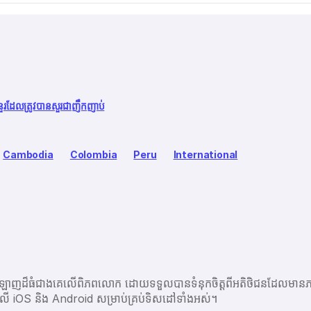
នួរដែលត្រូវបានសួរជាញឹកញាប់
Cambodia
Colombia
Peru
International
ប្រព័ន្ធអនឡាញដ៏ធំជាងគេលើពិភពលោក ដោយទទួលបានទំនុកចិត្តពីអតិថិជនដ
ព្ចនៅលើ iOS និង Android សម្រាប់គ្រប់ទិសដៅទាំងអស់។