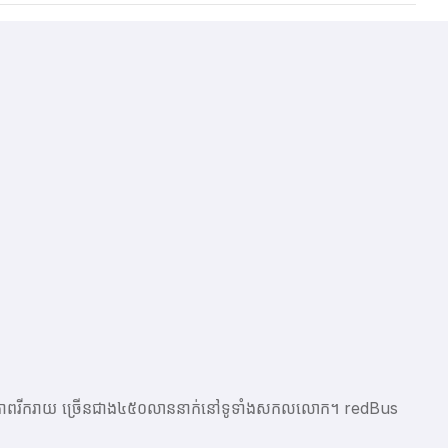
ែលមានភាពរីករាយ ច្រើនជាង​៤៥០លាននាក់នៅទូទាំងសកលលោក។ redBus