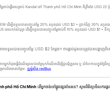
 តម្លៃចាប់ផ្តើមសម្រាប់ Kandal ទៅ Thành phố Hồ Chí Minh គឺត្រឹមតែ USD 22 ប៉
HNEW ដើម្បីទទួលបានបញ្ចុះតម្លៃ 20% រហូតដល់ USD $2 + ប្រាក់វិញ 30% រហូតដល់
BUS ពេលកក់សំបុត្
រ ដើម្បីទទួលបានបញ្ចុះតម្លៃចាប់ពី 10% រហូតដល់ USD $1 + ទ
ចទទួលបានបញ្ចុះតម្លៃ USD $2 តែម្ដង។ ការផ្តល់ជូននេះត្រូវបានបង្ហាញពិស
អ្នកកំពុងធ្វើដំណើរត្រលប់ទៅស្រុកកំណើតដើម្បីជួបជុំគ្រួសារ ឬ លំហែកាយក្នុងថ្ងៃវ
្រាប់ព័តមានបន្ថែម:
ប្រូម៉ូសិន redBus
nh phố Hồ Chí Minh
តើអ្នកចង់ទៅផ្លូវផ្សេងមែនទេ? សូមពិនិត្យមើលការផ