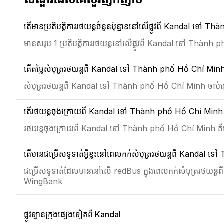
តើមានប្រតិបត្តិការរថយន្តចំនួនប៉ុន្មាននៅលើផ្លូវពី Kandal ទៅ
មានសរុប 1 ប្រតិបត្តិការរថយន្តនៅលើផ្លូវពី Kandal ទៅ Thàn
តើតម្លៃសំបុត្ររថយន្តពី Kandal ទៅ Thành phố Hồ Chí Minh ប
សំបុត្ររថយន្តពី Kandal ទៅ Thành phố Hồ Chí Minh ចាប់ផ
តើរថយន្តចុងក្រោយពី Kandal ទៅ Thành phố Hồ Chí Minh នៅ
រថយន្តចុងក្រោយពី Kandal ទៅ Thành phố Hồ Chí Minh គ
តើមានជម្រើសទូទាត់អ្វីខ្លះនៅពេលកក់សំបុត្ររថយន្តពី Kanda
ជម្រើសទូទាត់ដែលមាននៅលើ redBus ក្នុងពេលកក់សំបុត្ររថយន
WingBank
ផ្លូវឡានក្រុងផ្សេងទៀតពី Kandal