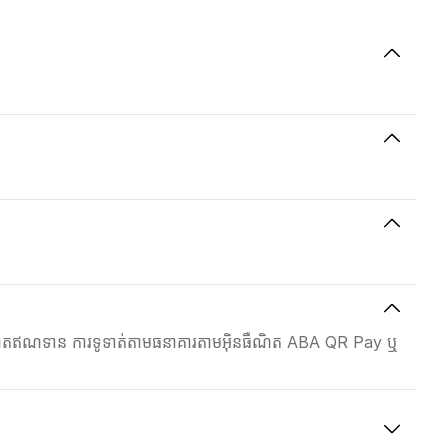
កាតឥណទាន ការទូទាត់តាមធនាគារតាមអ៊ិនធឺណិត ABA QR Pay ឬ