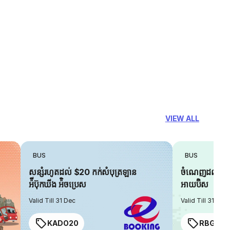
VIEW ALL
BUS
BUS
សន្សំរហូតដល់ $20 កក់សំបុត្រឡាន
ចំណេញដល់ $6 
អ៉ីប៊ុកឃីង អ៉ិចប្រេស
អាយប៊ិស
Valid Till 31 Dec
Valid Till 31 Dec
KADO20
RBGIAN