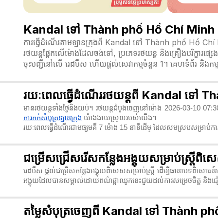
Kandal ទៅ Thành phố Hồ Chí Minh ការ
ការធ្វើដំណើរតាមឡានក្រុងពី Kandal ទៅ Thành phố Hồ Chí M
រថយន្តផ្អែកលើម៉ោងដែលចង់ទៅ, ប្រភេទរថយន្ត និងគ្រឿងបរិក្ខារផ្
ចុះបញ្ជីនៅលើ រេដបឹស ហើយផ្តល់សេវាកម្មចំនួន 1។ គេហទំព័រ និងកម
រយៈពេលធ្វើដំណើររថយន្តពី Kandal ទៅ 
មានរថយន្តទាំងថ្ងៃនិងយប់។ រថយន្តដំបូងចេញនៅម៉ោង 2026-03-10 07:
ការកក់សំបុត្រឡានក្រុង
យ៉ាងងាយស្រួលរបស់យើង។
រយៈពេលធ្វើដំណើរជាមធ្យមគឺ 7 ម៉ោង 15 នាទី​ដើម្ ដែលសមស្របសម្រាប់ការធ
ជម្រើសជ្រើសរើសកន្លែងអង្គុយសម្រាប់ស្ត្
រេដបឹស ផ្តល់ជម្រើសកន្លែងអង្គុយពិសេសសម្រាប់ស្ត្រី ដើម្បីធានាបទពិសោធន៍ធ
អង្គុយដែលបានសម្គាល់ដោយពណ៌ផ្កាឈូកនេះជួយដល់ការសម្រេចចិត្ត
និងជ
តម្លៃសំបុត្រចេញពី Kandal ទៅ Thành p