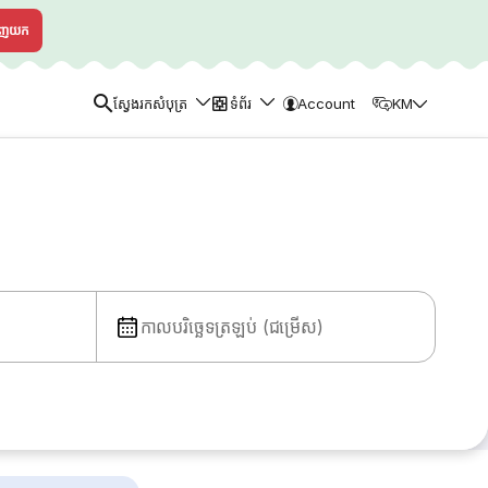
ាញយក
ស្វែងរកសំបុត្រ
ទំព័រ
Account
KM
កាលបរិច្ឆេទត្រឡប់ (ជម្រើស)