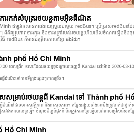
កក់សំបុត្ររថយន្តតាមអ៊ីនធឺណិត
inh ឥឡូវនេះមានភាពងាយស្រួលជាមួយ redBus។ ប្រើប្រាស់redBusដែលជា
សេងៗ ពិនិត្យរូបភាពខាងក្នុង និងខាងក្រៅរបស់រថយន្តហើយមើលចំណតឡើងនិងចុះ
្មវិធី redBus ក៏មានជម្រើសភាសាខ្មែរ ផងដែរ។
Thành phố Hồ Chí Minh
30:00 ពេលព្រឹក ខណៈដែលរថយន្តចុងក្រោយចេញពី Kandal នៅម៉ោង 2026-03-10 1
្វើដំណើរទៅកាន់ទីក្រុងផ្សេងៗភាគច្រើន។
រីពិសេសសម្រាប់រថយន្តពី Kandal ទៅ Thành phố 
្វើដំណើរដែលមានសុវត្ថិភាព និងផាសុខភាព។ កន្លែងអង្គុយទាំងនេះនឹងត្រូវចាត់ជាថ្នាក់ស
ៀសវាងការយល់ច្រឡំ។ ចំណុចដ៏ល្អបំផុតគឺ មិនត្រូវការកម្រៃឡើយនៅពេលជ្រើសរើសកន្លែ
hố Hồ Chí Minh