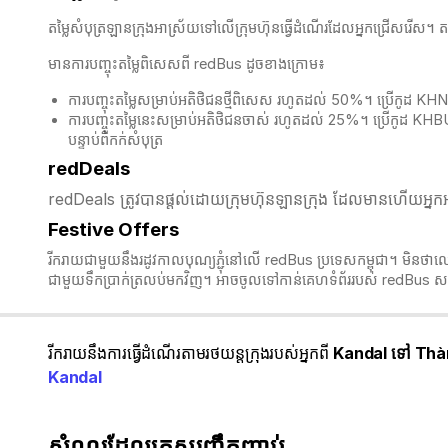
តម្លៃសំបុត្រឡានក្រុងអាស្រ័យទៅលើក្រុមហ៊ុនធ្វើដំណើរដែលអ្នកជ្រើសរើស។
មានការបញ្ចុះតម្លៃពិសេសពី redBus ដូចខាងក្រោម៖
ការបញ្ចុះតម្លៃសម្រាប់អតិថិជនថ្មីពិសេស រហូតដល់ 50%។ ប្រើកូដ K
ការបញ្ចុះតម្លៃនេះសម្រាប់អតិថិជនចាស់ រហូតដល់ 25%។ ប្រើកូដ KH
បន្ទាប់ពីកក់សំបុត្
redDeals
redDeals ត្រូវបានផ្តល់ដោយក្រុមហ៊ុនឡានក្រុង ដែលមានហើយអ្នកអា
Festive Offers
រីករាយជាមួយនឹងរដូវកាលបុណ្យភ្ជុំ​នៅលើ redBus ប្រទេសកម្ពុជា។ មិនថាលោក
ជាមួយទឹកប្រាក់ត្រលប់មកវិញ។ អាចចូលទៅកាន់គេហទំព័ររបស់ redBus សម
រីករាយនឹងការធ្វើដំណើរតាមរថយន្តក្រុងរបស់អ្នកពី
Kandal ទៅ Thà
Kandal
សំណួរដែលគេសួរញឹកញាប់