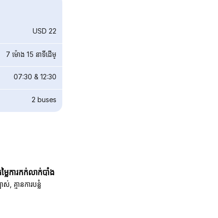
USD 22
7 ម៉ោង 15 នាទី​ដើម្
07:30
&
12:30
2
buses
តម្លៃការកក់លាក់បាំង
បាស់, គ្មានការបន្លំ