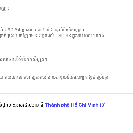
ុណ្ណោះ
 USD $4 ក្នុងរយៈពេល 1 ម៉ោងបន្ទាប់ពីកក់សំបុត្រ។
ឹកប្រាក់ត្រលប់មកវិញ 15% រហូតដល់ USD $3 ក្នុងរយៈពេល 1 ម៉ោង
េសនៅលើទំព័រកក់សំបុត្រ។​​
ិស្សមកាលនោះទេ លោកអ្នកអាចរីករាយជាមួយនឹងការបញ្ចុះតម្លៃជាច្រើនរួម
្តល់ជូនទាំងអស់ដែលមាន ពី
Thành phố Hồ Chí Minh ទៅ