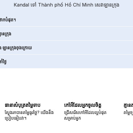
Kandal ទៅ Thành phố Hồ Chí Minh សេវាឡានក្រុង
ថោកបំផុត។
នក្រុង
ិង ឡានក្រុងចុងក្រោយ
ំថ្ងៃ
ធានាសំបុត្រតម្លៃទាប
កៅអីដែលអ្នកចូលចិត្ត
គ្មាន
ស្វែងរកបានតម្លៃធូរថ្លៃ? យើងនឹង
ជ្រើសរើសកៅអីដែលល្អបំផុត
តម្លៃច្
ប្រៀបធៀបវា។
សម្រាប់អ្នក