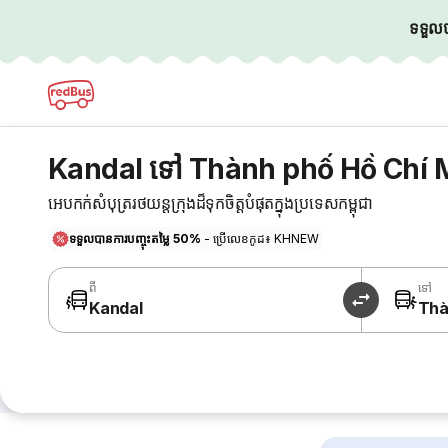
ទទួលបា
Kandal ទៅ Thành phố Hồ Chí M
អេបកក់សំបុត្ររថយន្តក្រុងដ៏ទុកចិត្តបំផុតក្នុងប្រទេសកម្ពុជា
ទទួលបានការបញ្ចុះតម្លៃ 50%
- ប្រើលេខកូដ៖ KHNEW
ពី
ទៅ
Kandal
Thà