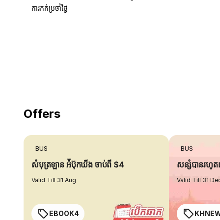
ការកក់ប្រចាំថ្ងៃ
18 Years of experience
you can trust
Offers
BUS
BUS
សំបុត្រឡាន អ៉ីប៊ុកឃីង ចាប់ពី $4
សន្សំបានរហូ
Valid Till 31 Aug
Valid Till 31 De
EBOOK4
KHNE