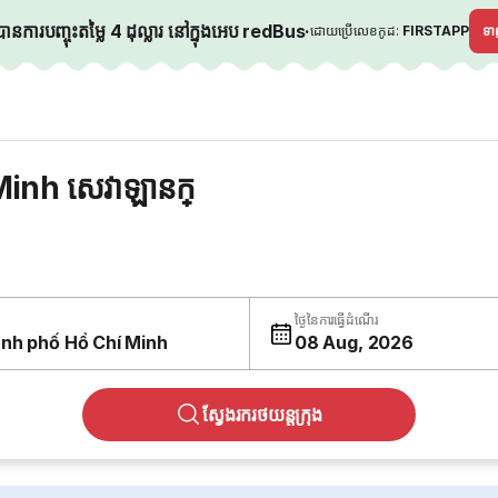
នការបញ្ចុះតម្លៃ 4 ដុល្លារ នៅក្នុងអេប redBus
·
ដោយប្រើលេខកូដ:
FIRSTAPP
ទ
inh សេវាឡានក្
ថ្ងៃនៃការធ្វើដំណើរ
nh phố Hồ Chí Minh
08 Aug, 2026
ស្វែងរករថយន្តក្រុង