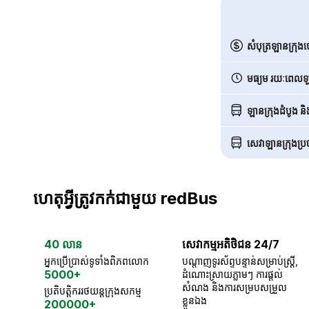
សំបុត្រឡានក្រុង
មធ្យម រយៈពេលឡា
ឡានក្រុងដំបូង ន
សេវាឡានក្រុងប្រចា
ហេតុអ្វីត្រូវកក់ជាមួយ redBus
40 លាន
សេវាកម្មអតិថិជន 24/7
អ្នកប្រើប្រាស់ទូទាំងពិភពលោក
បណ្តាញទូរស័ព្ទបន្ទាន់សម្រាប់ស្ត្រី,
5000+
ដំណោះស្រាយភ្លាមៗ ការផ្តល់
សំណង និងការសម្របសម្រួល
ប្រតិបត្តិកររថយន្តក្រុងសកម្ម
ខ្លួនឯង
200000+