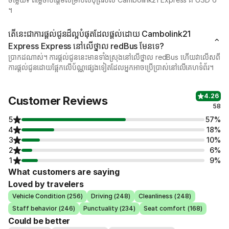
។
តើនេះជាការផ្តល់ជូនដ៏ល្អបំផុតដែលផ្តល់ដោយ Cambolink21
Express Express នៅលើថ្នាល redBus មែនទេ?
ប្រាកដណាស់។ ការផ្តល់ជូននេះមានទាំងស្រុងនៅលើថ្នាល redBus ហើយវាលើសពី
ការផ្តល់ជូនដោយផ្អែកលើប័ណ្ណផ្សេងទៀតដែលអ្នកអាចប្រើប្រាស់នៅលើគេហទំព័រ។
4.26
Customer Reviews
58
5
57%
4
18%
3
10%
2
6%
1
9%
What customers are saying
Loved by travelers
Vehicle Condition (256)
Driving (248)
Cleanliness (248)
Staff behavior (246)
Punctuality (234)
Seat comfort (168)
Could be better