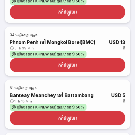
ប្រើលេខកូដ៖ KHNEW សន្សំបានរហូតដល់ 50%
កក់​ឥឡូវនេះ
34
ជម្រើសឡានក្រុង
Phnom Penh ទៅ Mongkol Borei(BMC)
USD 13
ពី
5 Hr 39 Min
ប្រើលេខកូដ៖ KHNEW សន្សំបានរហូតដល់ 50%
កក់​ឥឡូវនេះ
61
ជម្រើសឡានក្រុង
Banteay Meanchey ទៅ Battambang
USD 5
ពី
1 Hr 18 Min
ប្រើលេខកូដ៖ KHNEW សន្សំបានរហូតដល់ 50%
កក់​ឥឡូវនេះ