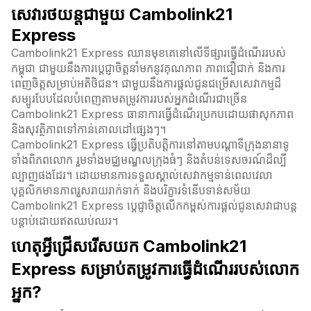
សេវារថយន្តជាមួយ Cambolink21
Express
Cambolink21 Express ឈានមុខគេនៅលើទីផ្សារធ្វើដំណើររបស់
កម្ពុជា ជាមួយនឹងការប្តេជ្ញាចិត្តនាំមកនូវគុណភាព ភាពជឿជាក់ និងការ
ពេញចិត្តសម្រាប់អតិថិជន។ ជាមួយនឹងការផ្តល់ជូនជម្រើសសេវាកម្មដ៏
សម្បូរបែបដែលបំពេញតាមតម្រូវការរបស់អ្នកដំណើរជាច្រើន
Cambolink21 Express ធានាការធ្វើដំណើរប្រកបដោយផាសុកភាព
និងសុវត្ថិភាពទៅកាន់គោលដៅផ្សេងៗ។
Cambolink21 Express ធ្វើប្រតិបត្តិការនៅតាមបណ្តាទីក្រុងនានាទូ
ទាំងពិភពលោក រួមទាំងមជ្ឈមណ្ឌលក្រុងធំៗ និងតំបន់ទេសចរណ៍ដ៏ល្បី
ល្បាញផងដែរ។ ដោយមានការទទួលស្គាល់សេវាកម្មទាន់ពេលវេលា
បុគ្គលិកមានភាពរួសរាយរាក់ទាក់ និងបរិក្ខារទំនើបទាន់សម័យ
Cambolink21 Express បេ្តជ្ញាចិត្តលើកកម្ពស់ការផ្តល់ជូនសេវាជាបន្ត
បន្តាប់ដោយឥតឈប់ឈរ។
ហេតុអ្វីជ្រើសរើសយក Cambolink21
Express សម្រាប់តម្រូវការធ្វើដំណើររបស់លោក
អ្នក?