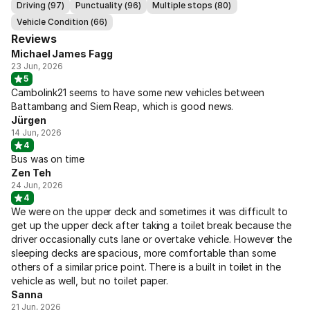
Driving (97)
Punctuality (96)
Multiple stops (80)
Vehicle Condition (66)
Reviews
Michael James Fagg
23 Jun, 2026
5
Cambolink21 seems to have some new vehicles between
Battambang and Siem Reap, which is good news.
Jürgen
14 Jun, 2026
4
Bus was on time
Zen Teh
24 Jun, 2026
4
We were on the upper deck and sometimes it was difficult to
get up the upper deck after taking a toilet break because the
driver occasionally cuts lane or overtake vehicle. However the
sleeping decks are spacious, more comfortable than some
others of a similar price point. There is a built in toilet in the
vehicle as well, but no toilet paper.
Sanna
21 Jun, 2026