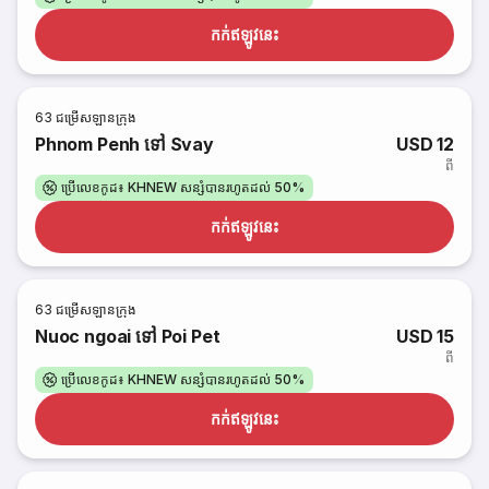
កក់​ឥឡូវនេះ
63
ជម្រើសឡានក្រុង
Phnom Penh ទៅ Svay
USD 12
ពី
ប្រើលេខកូដ៖ KHNEW សន្សំបានរហូតដល់ 50%
កក់​ឥឡូវនេះ
63
ជម្រើសឡានក្រុង
Nuoc ngoai ទៅ Poi Pet
USD 15
ពី
ប្រើលេខកូដ៖ KHNEW សន្សំបានរហូតដល់ 50%
កក់​ឥឡូវនេះ