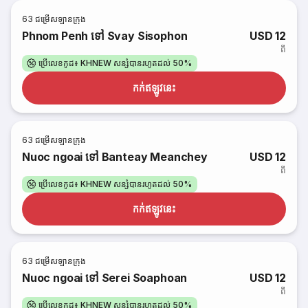
63
ជម្រើសឡានក្រុង
Phnom Penh ទៅ Svay Sisophon
USD 12
ពី
ប្រើលេខកូដ៖ KHNEW សន្សំបានរហូតដល់ 50%
កក់​ឥឡូវនេះ
63
ជម្រើសឡានក្រុង
Nuoc ngoai ទៅ Banteay Meanchey
USD 12
ពី
ប្រើលេខកូដ៖ KHNEW សន្សំបានរហូតដល់ 50%
កក់​ឥឡូវនេះ
63
ជម្រើសឡានក្រុង
Nuoc ngoai ទៅ Serei Soaphoan
USD 12
ពី
ប្រើលេខកូដ៖ KHNEW សន្សំបានរហូតដល់ 50%