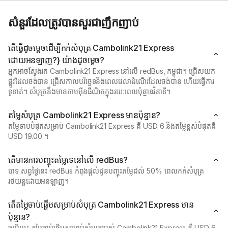
សំនួរដែលត្រូវបានសួរជាញឹកញាប់
តើធ្វើដូចម្តេចដើម្បីកក់សំបុត្រ Cambolink21 Express
ដោយអនឡាញ?} យ៉ាងដូចម្តេច?
អ្នកអាចស្វែងរក Cambolink21 Express នៅលើ redBus, កម្ពុជា។ ជ្រើសយក
ផ្លូវដែលចង់បាន ជ្រើសកាលបរិច្ឆេទនិងពេលវេលាដំណើរដែលចង់បាន ហើយធ្វើការ
ទូទាត់។ សំបុត្រនឹងមានតាមអ៊ីនធឺណិតក្នុងរយៈពេលប៉ុន្មានវិនាទី។
តម្លៃសំបុត្រ Cambolink21 Express មានប៉ុន្មាន?
តម្លៃទាបបំផុតសម្រាប់ Cambolink21 Express គឺ USD 6 និងតម្លៃខ្ពស់បំផុតគឺ
USD 19.00 ។
តើមានការបញ្ចុះតម្លៃទេនៅលើ redBus?
បាទ សព្វថ្ងៃនេះ redBus កំពុងផ្តល់ជូនបញ្ចុះតម្លៃដល់ 50% ពេលកក់សំបុត្រ
រថយន្តដោយអនឡាញ។
តើតម្លៃចាប់ផ្ដើមសម្រាប់សំបុត្រ Cambolink21 Express មាន
ប៉ុន្មាន?
ចម្លើយ៖ តម្លៃចាប់ផ្ដើមសម្រាប់សំបុត្ររបស់ Cambolink21 Express គឺ USD 6