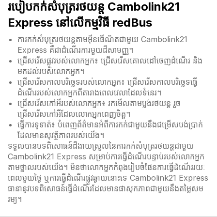
របៀបកក់សំបុត្ររថយន្ត Cambolink21
Express នៅលើកម្មវិធី redBus
ការកក់សំបុត្ររថយន្តតាមអ៊ីនធើណិតជាមួយ Cambolink21
Express គឺ​ជាដំណើរការមួយដ៏សាមញ្ញ។
ជ្រើសរើសផ្លូវរបស់លោកអ្នក៖ ជ្រើសរើសគោលដៅចេញដំណើរ និង
មកដល់របស់លោកអ្នក។
ជ្រើសរើសកាលបរិច្ឆេទរបស់លោកអ្នក៖ ជ្រើសរើសកាលបរិច្ឆេទធ្វើ
ដំណើររបស់លោកអ្នកពីតារាងពេលវេលាដែលទំនេរ។
ជ្រើសរើសកៅអីរបស់លោកអ្នក៖ រកមើលតាមប្លង់រថយន្ត រួច
ជ្រើសរើសកៅអីដែលលោកអ្នកពេញចិត្ត។
ធ្វើការទូទាត់៖ បំពេញព័ត៌មានអំពីការកក់ជាមួយនឹងជម្រើសបង់ប្រាក់
ដែលមានសុវត្ថិភាពរបស់យើង។
ទទួលបានបទពិសោធន៍ដ៏ងាយស្រួលនៃការកក់សំបុត្ររថយន្តជាមួយ
Cambolink21 Express សម្រាប់ការធ្វើដំណើរបន្ទាប់របស់លោកអ្នក
តាមថ្នាលរបស់យើង។ មិនថាលោកអ្នកកំពុងរៀបចំផែនការធ្វើដំណើររយៈ
ពេលមួយថ្ងៃ ឬការធ្វើដំណើរផ្លូវឆ្ងាយនោះទេ Cambolink21 Express
ធានានូវបទពិសោធន៍ធ្វើដំណើរដែលមានផាសុកភាពជាមួយនឹងតម្លៃសម
រម្យ។