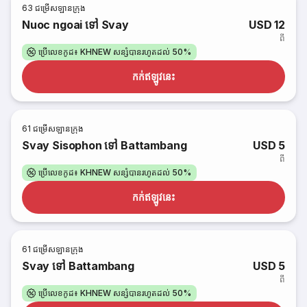
63
ជម្រើសឡានក្រុង
Nuoc ngoai ទៅ Svay
USD 12
ពី
ប្រើលេខកូដ៖ KHNEW សន្សំបានរហូតដល់ 50%
កក់​ឥឡូវនេះ
61
ជម្រើសឡានក្រុង
Svay Sisophon ទៅ Battambang
USD 5
ពី
ប្រើលេខកូដ៖ KHNEW សន្សំបានរហូតដល់ 50%
កក់​ឥឡូវនេះ
61
ជម្រើសឡានក្រុង
Svay ទៅ Battambang
USD 5
ពី
ប្រើលេខកូដ៖ KHNEW សន្សំបានរហូតដល់ 50%