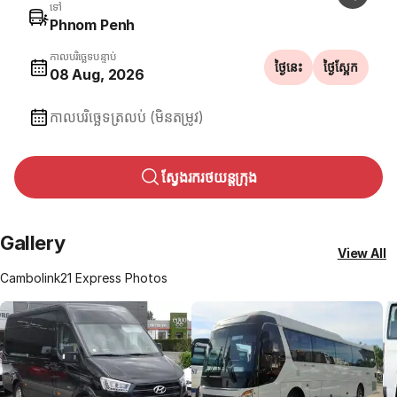
ទៅ
Phnom Penh
កាលបរិច្ឆេទបន្ទាប់
ថ្ងៃនេះ
ថ្ងៃស្អែក
08 Aug, 2026
កាលបរិច្ឆេទត្រលប់ (មិនតម្រូវ)
ស្វែងរករថយន្តក្រុង
Gallery
View All
Cambolink21 Express Photos