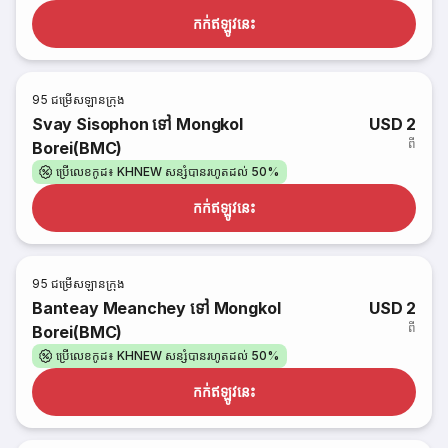
កក់​ឥឡូវនេះ
95
ជម្រើសឡានក្រុង
Svay Sisophon ទៅ Mongkol
USD 2
ពី
Borei(BMC)
ប្រើលេខកូដ៖ KHNEW សន្សំបានរហូតដល់ 50%
កក់​ឥឡូវនេះ
95
ជម្រើសឡានក្រុង
Banteay Meanchey ទៅ Mongkol
USD 2
ពី
Borei(BMC)
ប្រើលេខកូដ៖ KHNEW សន្សំបានរហូតដល់ 50%
កក់​ឥឡូវនេះ