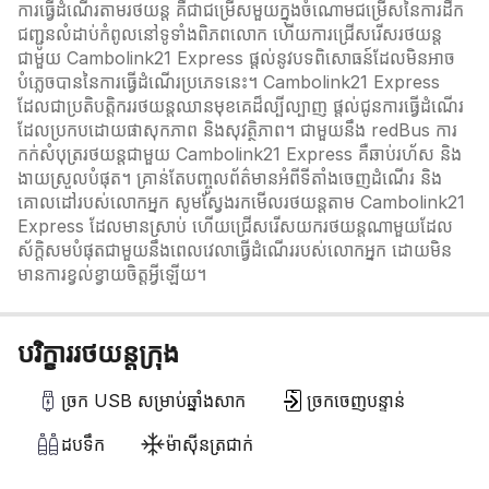
ការធ្វើដំណើរតាមរថយន្ត គឺជាជម្រើសមួយក្នុងចំណោមជម្រើសនៃការដឹក
ជញ្ជូនលំដាប់កំពូលនៅទូទាំងពិភពលោក ហើយការជ្រើសរើសរថយន្ត
ជាមួយ Cambolink21 Express ផ្តល់នូវបទពិសោធន៍ដែលមិនអាច
បំភ្លេចបាននៃការធ្វើដំណើរប្រភេទនេះ។ Cambolink21 Express
ដែលជាប្រតិបត្តិកររថយន្តឈានមុខគេដ៏ល្បីល្បាញ ផ្តល់ជូនការធ្វើដំណើរ
ដែលប្រកបដោយផាសុកភាព និងសុវត្ថិភាព។ ជាមួយនឹង redBus ការ
កក់សំបុត្ររថយន្តជាមួយ Cambolink21 Express គឺឆាប់រហ័ស និង
ងាយស្រួលបំផុត។ គ្រាន់តែបញ្ចូលព័ត៌មានអំពីទីតាំងចេញដំណើរ និង
គោលដៅរបស់លោកអ្នក សូមស្វែងរកមើលរថយន្តតាម Cambolink21
Express ដែលមានស្រាប់ ហើយជ្រើសរើសយករថយន្តណាមួយដែល
ស័ក្តិសមបំផុតជាមួយនឹងពេលវេលាធ្វើដំណើររបស់លោកអ្នក ដោយមិន
មានការខ្វល់​ខ្វាយចិត្តអ្វីឡើយ។
បរិក្ខាររថយន្តក្រុង
ច្រក USB សម្រាប់ឆ្នាំងសាក
ច្រកចេញបន្ទាន់
ដបទឹក
ម៉ាស៊ីនត្រជាក់