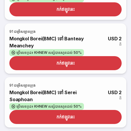
កក់​ឥឡូវនេះ
91
ជម្រើសឡានក្រុង
Mongkol Borei(BMC) ទៅ Banteay
USD 2
ពី
Meanchey
ប្រើលេខកូដ៖ KHNEW សន្សំបានរហូតដល់ 50%
កក់​ឥឡូវនេះ
91
ជម្រើសឡានក្រុង
Mongkol Borei(BMC) ទៅ Serei
USD 2
ពី
Soaphoan
ប្រើលេខកូដ៖ KHNEW សន្សំបានរហូតដល់ 50%
កក់​ឥឡូវនេះ