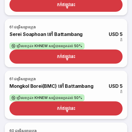
កក់​ឥឡូវនេះ
61
ជម្រើសឡានក្រុង
Serei Soaphoan ទៅ Battambang
USD 5
ពី
ប្រើលេខកូដ៖ KHNEW សន្សំបានរហូតដល់ 50%
កក់​ឥឡូវនេះ
61
ជម្រើសឡានក្រុង
Mongkol Borei(BMC) ទៅ Battambang
USD 5
ពី
ប្រើលេខកូដ៖ KHNEW សន្សំបានរហូតដល់ 50%
កក់​ឥឡូវនេះ
60
ជម្រើសឡានក្រុង