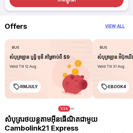
Offers
VIEW ALL
BUS
BUS
សំបុត្រឡាន ប្ញទ្ធិ មុនី តម្លៃចាប់ពី $9
សំបុត្រឡាន អ៉ីប៊ុកឃ
Valid Till 12 Aug
Valid Till 31 Aug
RMJULY
EBOOK4
1/24
សំបុត្ររថយន្តតាមអ៊ីនធើណិតជាមួយ
Cambolink21 Express