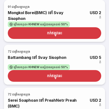
91
ជម្រើសឡានក្រុង
Mongkol Borei(BMC) ទៅ Svay
USD 2
ពី
Sisophon
ប្រើលេខកូដ៖ KHNEW សន្សំបានរហូតដល់ 50%
កក់​ឥឡូវនេះ
72
ជម្រើសឡានក្រុង
Battambang ទៅ Svay Sisophon
USD 5
ពី
ប្រើលេខកូដ៖ KHNEW សន្សំបានរហូតដល់ 50%
កក់​ឥឡូវនេះ
72
ជម្រើសឡានក្រុង
Serei Soaphoan ទៅ PreahNetr Preah
USD 2
ពី
(BMC)