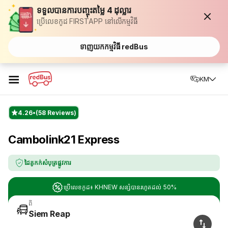
ទទួលបានការបញ្ចុះតម្លៃ 4 ដុល្លារ
ប្រើលេខកូដ FIRSTAPP នៅលើកម្មវិធី
ទាញយកកម្មវិធី redBus
☰
KM
4.26
(58 Reviews)
Cambolink21 Express
ដៃគូកក់សំបុត្រផ្លូវការ
ប្រើលេខកូដ៖ KHNEW សន្សំបានរហូតដល់ 50%
ពី
Siem Reap