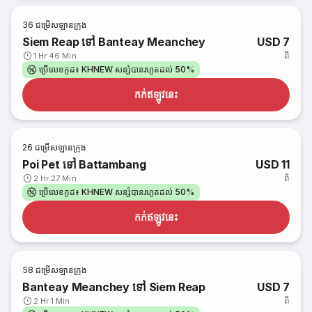
36
ជម្រើសឡានក្រុង
Siem Reap ទៅ Banteay Meanchey
USD 7
ពី
1 Hr 46 Min
ប្រើលេខកូដ៖ KHNEW សន្សំបានរហូតដល់ 50%
កក់​ឥឡូវនេះ
26
ជម្រើសឡានក្រុង
Poi Pet ទៅ Battambang
USD 11
ពី
2 Hr 27 Min
ប្រើលេខកូដ៖ KHNEW សន្សំបានរហូតដល់ 50%
កក់​ឥឡូវនេះ
58
ជម្រើសឡានក្រុង
Banteay Meanchey ទៅ Siem Reap
USD 7
ពី
2 Hr 1 Min