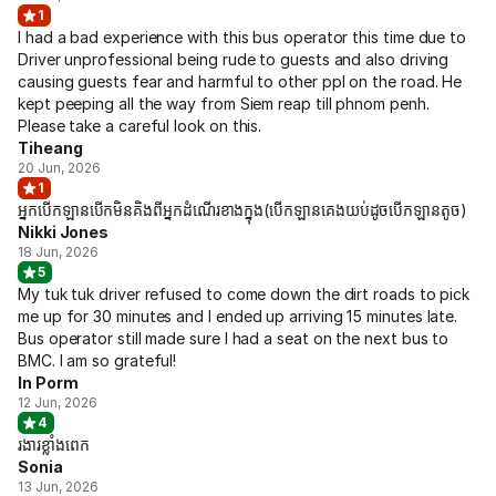
1
I had a bad experience with this bus operator this time due to
Driver unprofessional being rude to guests and also driving
causing guests fear and harmful to other ppl on the road. He
kept peeping all the way from Siem reap till phnom penh.
Please take a careful look on this.
Tiheang
20 Jun, 2026
1
អ្នកបើកឡានបើកមិនគិងពីអ្នកដំណើរខាងក្នុង(បើកឡានគេងយប់ដូចបើកឡានតូច)
Nikki Jones
18 Jun, 2026
5
My tuk tuk driver refused to come down the dirt roads to pick
me up for 30 minutes and I ended up arriving 15 minutes late.
Bus operator still made sure I had a seat on the next bus to
BMC. I am so grateful!
In Porm
12 Jun, 2026
4
រងារខ្លាំងពេក
Sonia
13 Jun, 2026