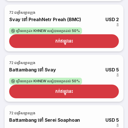
72
ជម្រើសឡានក្រុង
Svay ទៅ PreahNetr Preah (BMC)
USD 2
ពី
ប្រើលេខកូដ៖ KHNEW សន្សំបានរហូតដល់ 50%
កក់​ឥឡូវនេះ
72
ជម្រើសឡានក្រុង
Battambang ទៅ Svay
USD 5
ពី
ប្រើលេខកូដ៖ KHNEW សន្សំបានរហូតដល់ 50%
កក់​ឥឡូវនេះ
72
ជម្រើសឡានក្រុង
Battambang ទៅ Serei Soaphoan
USD 5
ពី