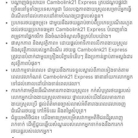
បណ្តាញធំទូលាយ៖ Cambolink21 Express គ្របដណ្តប់ផ្លូវជា
ច្រើននៅទូទាំងប្រទេសកម្ពុជា ដែលបង្កភាពងាយស្រួលសម្រាប់អ្នកធ្វើ
ដំណើរទៅដល់គោលដៅតាមបំណងប្រាថ្នារបស់ខ្លួន។
ប្រភេទរថយន្តចម្រុះ៖ ជាមួយនឹងរថយន្តរាប់ចាប់ពីប្រភេទប្រណីតរហូត
ដល់រថយន្តប្រភេទធម្មតា Cambolink21 Express បំពេញទាំង
តម្រូវការផ្នែកថវិកា និងចំណង់ចំណូលចិត្តគ្រប់បែបយ៉ាង។
ផាសុកភាព និងសុវត្ថិភាព៖ ដោយផ្តល់អាទិភាពលើភាពងាយស្រួល
និងសុវត្ថិភាពរបស់អ្នកដំណើរ រថយន្ត Cambolink21 Express
ត្រូវបានបំពាក់ជាមួយគ្រឿងបរិក្ខារទំនើបៗ និងប្រកាន់ខ្ជាប់តាមស្តង់ដារ
សុវត្ថិភាពបំផុត។
សេវាកម្មទាន់ពេល៖ ជាមួយនឹងការទទួលស្គាល់ពីភាពទៀងទាត់តាម
ពេលវេលាកំណត់ Cambolink21 Express ធានានាំយកលោកអ្នក
ទៅដល់គោលដៅយ៉ាងទាន់ពេលវេលា។
ការកក់តាមអ៊ីនធើណិតមានភាពងាយស្រួល៖ កក់សំបុត្ររថយន្តរបស់
លោកអ្នកយ៉ាងងាយស្រួលតាមរយៈថ្នាលរបស់យើងដែលមានភាព
ងាយស្រួលប្រើ ផ្តល់ព័ត៌មានច្បាស់លាស់អំពីតារាងពេលវេលាចេញ
ដំណើររថយន្ត កៅអីទំនេរ និងតម្លៃសំបុត្រ។
ជំនួយអតិថិជន៖ យើងមានក្រុមបម្រើសេវាកម្មអតិថិជនដ៏រួសរាញ
រាក់ទាក់ ដើម្បីជួយឆ្លើយសំណួររបស់លោកអ្នកទាក់ទងនឹងការកក់
រថយន្តរបស់លោកអ្នក។