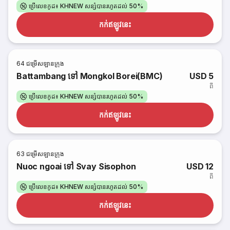
ប្រើលេខកូដ៖ KHNEW សន្សំបានរហូតដល់ 50%
កក់​ឥឡូវនេះ
64
ជម្រើសឡានក្រុង
Battambang ទៅ Mongkol Borei(BMC)
USD 5
ពី
ប្រើលេខកូដ៖ KHNEW សន្សំបានរហូតដល់ 50%
កក់​ឥឡូវនេះ
63
ជម្រើសឡានក្រុង
Nuoc ngoai ទៅ Svay Sisophon
USD 12
ពី
ប្រើលេខកូដ៖ KHNEW សន្សំបានរហូតដល់ 50%
កក់​ឥឡូវនេះ