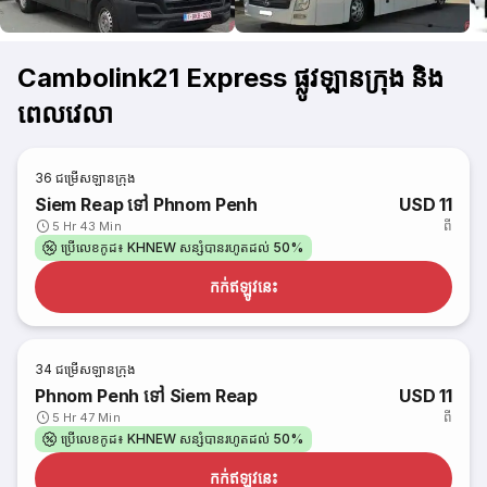
Cambolink21 Express ផ្លូវឡានក្រុង និង
ពេលវេលា
36
ជម្រើសឡានក្រុង
Siem Reap ទៅ Phnom Penh
USD 11
ពី
5 Hr 43 Min
ប្រើលេខកូដ៖ KHNEW សន្សំបានរហូតដល់ 50%
កក់​ឥឡូវនេះ
34
ជម្រើសឡានក្រុង
Phnom Penh ទៅ Siem Reap
USD 11
ពី
5 Hr 47 Min
ប្រើលេខកូដ៖ KHNEW សន្សំបានរហូតដល់ 50%
កក់​ឥឡូវនេះ