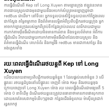
ការធ្វើដំណើរពី Kep ទៅ Long Xuyen តាមឡានក្រុង ឥឡូវនេះមាន
ភាពងាយស្រួលជាងមុនជាមួយនឹងអេបកក់សំបុត្រអនឡាញដូចជា
redBus ជាដើម។ នៅទីនេះ អ្នកទទួលបានសិទ្ធិទទួលបានកៅអីក្នុងពេល
ជាក់ស្តែង តម្លៃតម្លាភាព និងព័ត៌មានលម្អិតអំពីប្រតិបត្តិកររថយន្តក្រុង អ្នក
អាចកក់ឡានក្រុងរបស់អ្នកពីគ្រប់ទីកន្លែងគ្រប់ពេលវេ លារីករាយជាមួយ
ការកក់តាមអ៊ីនធឺណិតដោយមិនមានការរំខាន និងទទួលព័ត៌មាន អំពីការ
ធ្វើដំណើរ រីករាយជាមួយការកក់តាមអ៊ិនធឺណិតដែលងាយស្រួល និង
ព័ត៌មានធ្វើដំណើរ គេហទំព័រ និងកម្មវិធី redBus មានជាភាសាខ្មែរ និង
អង់គ្លេសទាំង
រយៈពេលធ្វើដំណើររថយន្តពី Kep ទៅ Long
Xuyen
យើងបានរាយនាមប្រតិបត្តិការរថយន្តចំនួន 1 ដែលផ្តល់សេវាចំនួន 3 លើ
ផ្លូវនេះ រថយន្តដំបូងនៅលើផ្លូវនេះ ចេញពី ម៉ោង Kep និងរថយន្តចុង
ក្រោយចេញទៅ Long Xuyen ម៉ោង រយៈពេលធ្វើដំណើរជាមធ្យមគឺ 5
ម៉ោង 0 នាទី​ដើម្ ដំណើររថយន្តនេះត្រូវបានធានាថាមានភាពផាសុកភាព
ដោយសារតែសេវាកម្មទំនើបៗដូចជា កន្លែងជើងធំទូលាយ ម៉ាស៊ីនត្រជាក់
រន្ធសាកថ្