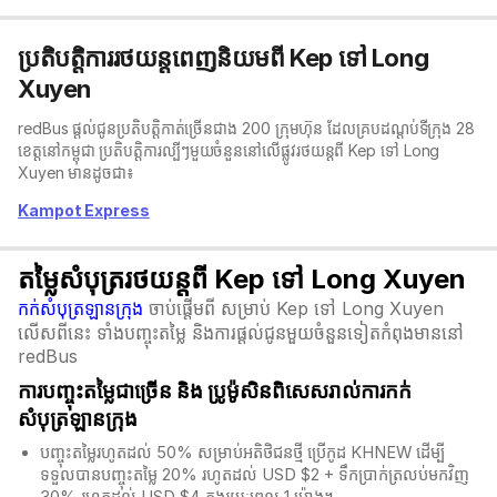
ប្រតិបត្តិការរថយន្តពេញនិយមពី Kep ទៅ Long
Xuyen
redBus ផ្តល់ជូនប្រតិបត្តិកាត់ច្រើនជាង 200 ក្រុមហ៊ុន ដែលគ្របដណ្តប់ទីក្រុង 28
ខេត្តនៅកម្ពុជា ប្រតិបត្តិការល្បីៗមួយចំនួននៅលើផ្លូវរថយន្តពី Kep ទៅ Long
Xuyen មានដូចជា៖
Kampot Express
តម្លៃសំបុត្ររថយន្តពី Kep ទៅ Long Xuyen
កក់សំបុត្រឡានក្រុង
ចាប់ផ្តើមពី សម្រាប់ Kep ទៅ Long Xuyen
លើសពីនេះ ទាំងបញ្ចុះតម្លៃ និងការផ្តល់ជូនមួយចំនួនទៀតកំពុងមាននៅ
redBus
ការបញ្ចុះតម្លៃជាច្រើន និង​ ប្រូម៉ូសិនពិសេសរាល់ការកក់
សំបុត្រឡានក្រុង
បញ្ចុះតម្លៃរហូតដល់ 50% សម្រាប់អតិថិជនថ្មី ប្រើកូដ KHNEW ដើម្បី
ទទួលបានបញ្ចុះតម្លៃ 20% រហូតដល់ USD $2 + ទឹកប្រាក់ត្រលប់មកវិញ