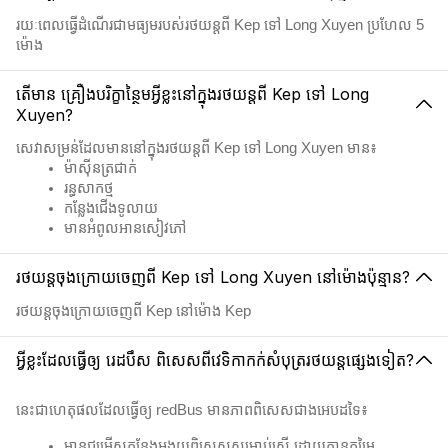
រយៈពេលធ្វើដំណើរជាមធ្យមរបស់រថយន្តពី Kep ទៅ Long Xuyen ប្រហែល 5
ម៉ោង
តើមាន គ្រឿងបរិក្ខាន្ថៃមអ្វីខ្លះនៅក្នុងរថយន្តពី Kep ទៅ Long
Xuyen?
សេវាសម្រន់ដែលមាននៅក្នុងរថយន្តពី Kep ទៅ Long Xuyen មាន៖
ម៉ាស៊ីនត្រជាក់
រន្ធសាកថ្ម
កន្លែងជើងទូលាយ
មានអំពូលអានសៀវភៅ
រថយន្តចុងក្រោយចេញពី Kep ទៅ Long Xuyen នៅម៉ោងប៉ុន្មាន?
រថយន្តចុងក្រោយចេញពី Kep នៅម៉ោង Kep
អ្វីខ្លះដែលធ្វើឲ្យ រេដបឹស ពិសេសពីវេទិកាកក់សំបុត្ររថយន្តផ្សេងទៀត?
នេះជាហេតុផលដែលធ្វើឲ្យ redBus មានភាពពិសេសជាងអេបដទៃ៖
មានជម្រើសកន្លែងអង្គុយពិសេសសម្រាប់ស្ត្រី ដោយគ្មានកម្រៃ