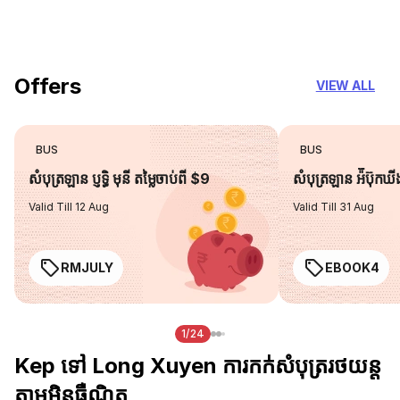
you can trust
Offers
VIEW ALL
BUS
BUS
សំបុត្រឡាន ប្ញទ្ធិ មុនី តម្លៃចាប់ពី $9
សំបុត្រឡាន អ៉ីប៊ុកឃ
Valid Till 12 Aug
Valid Till 31 Aug
RMJULY
EBOOK4
1/24
Kep ទៅ Long Xuyen ការកក់សំបុត្ររថយន្ត
តាមអ៊ិនធឺណិត