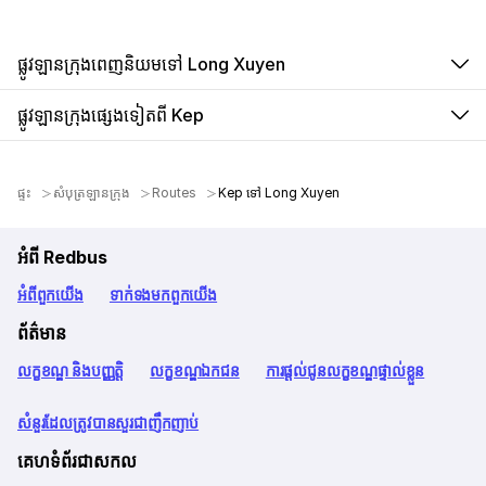
ផ្លូវឡានក្រុងពេញនិយមទៅ Long Xuyen
ផ្លូវឡានក្រុងផ្សេងទៀតពី Kep
ផ្ទះ
សំបុត្រឡានក្រុង
Routes
Kep ទៅ Long Xuyen
អំពី Redbus
អំពី​ពួក​យើង
ទាក់ទង​មក​ពួក​យើង
ព័ត៌មាន
លក្ខខណ្ឌ និងបញ្ញត្តិ
លក្ខខណ្ឌឯកជន
ការផ្តល់ជូនលក្ខខណ្ឌផ្ទាល់ខ្លួន
សំនួរដែលត្រូវបានសួរជាញឹកញាប់
គេហទំព័រជាសកល