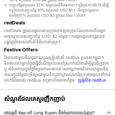
30% រហូតដល់ USD $4 ក្នុងរយៈពេល 1 ម៉ោង។
បញ្ចុះតម្លៃរហូតដល់ 25% សម្រាប់អតិថិជនចាស់។ ប្រើកូដ KHBUS ដើម្បី
ទទួលបានបញ្ចុះតម្លៃ 10% រហូតដល់ USD $1 + ទឹកប្រាក់ត្រលប់
មកវិញ15% រហូតដល់ USD $3 ក្នុងរយៈពេល 1 ម៉ោង។
redDeals
redDeals ត្រូវបានផ្តល់ដោយក្រុមហ៊ុនឡានក្រុង ដែលមានហើយអ្នក
អាចទទួលបានបញ្ចុះតម្លៃ USD $2 តែម្ដង។ ការផ្តល់ជូននេះត្រូវបាន
បង្ហាញពិសេសនៅលើទំព័រកក់សំបុត្រ។​​
Festive Offers
រីករាយជាមួយនឹងរដូវកាលបុណ្យភ្ជុំ​នៅលើ redBus ប្រទេសកម្ពុជា។
មិនថាលោកអ្នកកំពុងធ្វើដំណើរត្រលប់ទៅស្រុកកំណើតដើម្បីជួបជុំគ្រួសារ
ឬ លំហែកាយក្នុងថ្ងៃវិស្សមកាលនោះទេ លោកអ្នកអាចរីករាយជាមួយនឹង
ការបញ្ចុះតម្លៃជាច្រើនរួមជាមួយទឹកប្រាក់ត្រលប់មកវិញ។ អាចចូលទៅកាន់
គេហទំព័ររបស់ redBus សម្រាប់ព័តមានបន្ថែម:
ប្រូម៉ូសិន redBus
សំណួរដែលគេសួរញឹកញាប់
រថយន្តពី Kep ទៅ Long Xuyen នឹងចំណាយពេលប៉ុន្មាន?