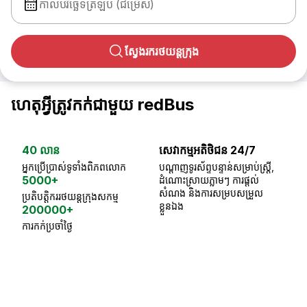
កាលបរិច្ឆេទត្រឡប់ (ជម្រើស)
ស្វែងរករថយន្តក្រុង
ហេតុអ្វីត្រូវកក់ជាមួយ redBus
40 លាន
សេវាកម្មអតិថិជន 24/7
ធា
អ្នកប្រើប្រាស់ទូទាំងពិភពលោក
បណ្តាញទូរស័ព្ទបន្ទាន់សម្រាប់ស្ត្រី,
ស្
5000+
ដំណោះស្រាយភ្លាមៗ ការផ្តល់
ប្
សំណង និងការសម្របសម្រួល
ប្រតិបត្តិកររថយន្តក្រុងសកម្ម
ខ្លួនឯង
200000+
ការកក់ប្រចាំថ្ងៃ
18 Years of experience