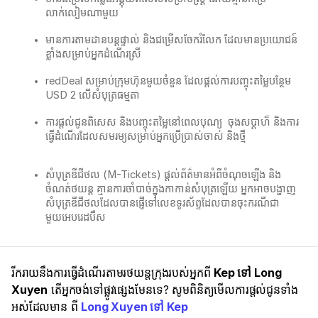
លាក់លៀមណាមួយ
មានការតាមដានបន្តផ្ទាល់ និងជម្រើសចែករំលែក ដែលមានប្រយោជន៍
ខ្លាំងសម្រាប់អ្នកដំណើរស្រី
redDeal សម្រាប់ក្រុមហ៊ុនមួយចំនួន ដែលផ្តល់ការបញ្ចុះតម្លៃបន្ថែម
USD 2 លើសំបុត្រធម្មតា
ការផ្តល់ជូនពិសេស និងបញ្ចុះតម្លៃនៅពេលបុណ្យ ​ ចុងសប្ដាហ៏ និងការ
ធ្វើដំណើរដែលសមរម្យសម្រាប់អ្នកប្រើប្រាស់ចាស់ និងថ្មី
សំបុត្រឌីជីថល (M-Tickets) ផ្តល់ព័ត៌មានអំពីចំណុចឡើង និង
ចំណត់ថយន្ត គ្មានការចាំបាច់ក្នុងកាកាន់សំបុត្រឡើយ​ អ្នកអាចបង្ហាញ
សំបុត្រឌីជីថលដែលបានផ្ញើទៅលេខទូរស័ព្ទដែលបានចុះករណីជា
មួយអេបរេដបឹស
រីករាយនឹងការធ្វើដំណើរតាមរថយន្តក្រុងរបស់អ្នកពី
Kep ទៅ Long
Xuyen
តើអ្នកចង់ទៅផ្លូវផ្សេងមែនទេ? សូមពិនិត្យមើលការផ្តល់ជូនទាំង
អស់ដែលមាន ពី
Long Xuyen ទៅ Kep