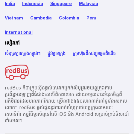
India
Indonesia
Singapore
Malaysia
Vietnam
Cambodia
Colombia
Peru
International
សៀវភៅ
សំបុត្រឡានក្រុងកម្ពុជា។
ផ្លូវឡានក្រុង
ក្រុមហ៊ុនដឹកជញ្ជូនអ្នកដំណើរ
redBus គឺជាក្រុមហ៊ុនផ្តល់សេវាកម្មកក់សំបុត្ររថយន្តក្រុងតាម
ប្រព័ន្ធអនឡាញដ៏ធំជាងគេលើពិភពលោក ដោយទទួលបានទំនុកចិត្តពី
អតិថិជនដែលមានភាពរីករាយ ច្រើនជាង​៤៥០លាននាក់នៅទូទាំងសកល
លោក។ redBus ផ្ដល់ជូននូវការកក់សំបុត្ររថយន្តក្រុងតាមរយៈ
គេហទំព័រ កម្មវិធីទូរស័ព្ចនៅលើ iOS និង Android សម្រាប់គ្រប់ទិសដៅ
ទាំងអស់។