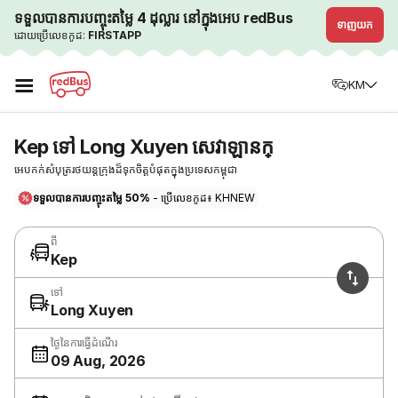
ទទួលបានការបញ្ចុះតម្លៃ 4 ដុល្លារ នៅក្នុងអេប redBus
ទាញយក
ដោយប្រើលេខកូដ:
FIRSTAPP
☰
KM
Kep ទៅ Long Xuyen សេវាឡានក្
អេបកក់សំបុត្ររថយន្តក្រុងដ៏ទុកចិត្តបំផុតក្នុងប្រទេសកម្ពុជា
ទទួលបានការបញ្ចុះតម្លៃ 50%
- ប្រើលេខកូដ៖ KHNEW
ពី
Kep
ទៅ
Long Xuyen
ថ្ងៃនៃការធ្វើដំណើរ
09 Aug, 2026