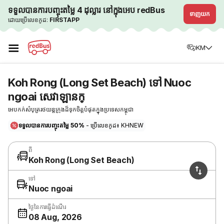
ទទួលបានការបញ្ចុះតម្លៃ 4 ដុល្លារ នៅក្នុងអេប redBus
ទាញយក
ដោយប្រើលេខកូដ:
FIRSTAPP
☰
KM
Koh Rong (Long Set Beach) ទៅ Nuoc
ngoai សេវាឡានក្
អេបកក់សំបុត្ររថយន្តក្រុងដ៏ទុកចិត្តបំផុតក្នុងប្រទេសកម្ពុជា
ទទួលបានការបញ្ចុះតម្លៃ 50%
- ប្រើលេខកូដ៖ KHNEW
ពី
Koh Rong (Long Set Beach)
ទៅ
Nuoc ngoai
ថ្ងៃនៃការធ្វើដំណើរ
08 Aug, 2026