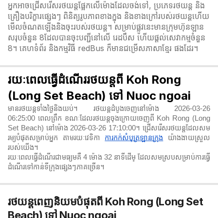
អ្នកអាចជ្រើសរើសរថយន្តផ្អែកលើម៉ោងដែលចង់ទៅ, ប្រភេទរថយន្ត និង
គ្រឿងបរិក្ខារផ្សេងៗ ពិនិត្យរូបភាពខាងក្នុង និងខាងក្រៅរបស់រថយន្តហើយ
មើលចំណតឡើងនិងចុះរបស់រថយន្ត។ សម្រាប់ផ្លូវនេះមានក្រុមហ៊ុនឡាន
សរុបចំនួន 8ដែលបានចុះបញ្ជីនៅលើ រេដបឹស ហើយផ្តល់សេវាកម្មចំនួន
8។ គេហទំព័រ និងកម្មវិធី redBus ក៏មានជម្រើសភាសាខ្មែរ ផងដែរ។
រយៈពេលធ្វើដំណើររថយន្តពី Koh Rong
(Long Set Beach) ទៅ Nuoc ngoai
មានរថយន្តទាំងថ្ងៃនិងយប់។ រថយន្តដំបូងចេញនៅម៉ោង 2026-03-26
06:25:00 ពេលព្រឹក ខណៈដែលរថយន្តចុងក្រោយចេញពី Koh Rong (Long
Set Beach) នៅម៉ោង 2026-03-26 17:10:00។ ជ្រើសរើសរថយន្តដែលសម
រម្យបំផុតសម្រាប់អ្នក តាមរយៈវេទិកា
ការកក់សំបុត្រឡានក្រុង
យ៉ាងងាយស្រួល
របស់យើង។
រយៈពេលធ្វើដំណើរជាមធ្យមគឺ 4 ម៉ោង 32 នាទី​ដើម្ ដែលសមស្របសម្រាប់ការធ្វើ
ដំណើរទៅកាន់ទីក្រុងផ្សេងៗភាគច្រើន។
រថយន្តពេញនិយមបំផុតពី Koh Rong (Long Set
Beach) ទៅ Nuoc ngoai