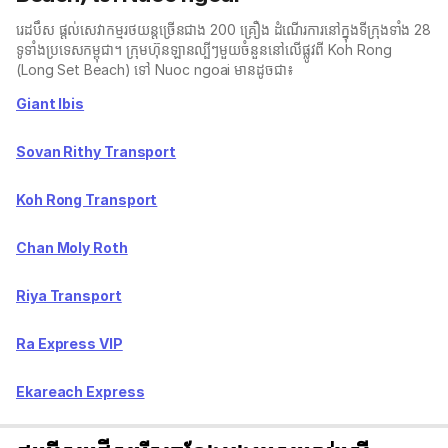
រេដបឹស ផ្តល់សេវាកម្មរថយន្តច្រើនជាង 200 គ្រឿង ដំណើរការនៅក្នុងទីក្រុងទាំង 28
ទូទាំងប្រទេសកម្ពុជា។ ក្រុមហ៊ុនឡានល្បីៗមួយចំនួននៅលើផ្លូវពី Koh Rong
(Long Set Beach) ទៅ Nuoc ngoai មានដូចជា៖
Giant Ibis
Sovan Rithy Transport
Koh Rong Transport
Chan Moly Roth
Riya Transport
Ra Express VIP
Ekareach Express