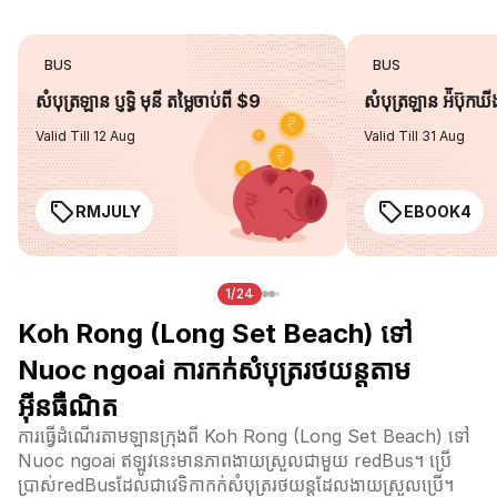
BUS
BUS
សំបុត្រឡាន ប្ញទ្ធិ មុនី តម្លៃចាប់ពី $9
សំបុត្រឡាន អ៉ីប៊ុកឃ
Valid Till 12 Aug
Valid Till 31 Aug
RMJULY
EBOOK4
1/24
Koh Rong (Long Set Beach) ទៅ
Nuoc ngoai ការកក់សំបុត្ររថយន្តតាម
អ៊ីនធឺណិត
ការធ្វើដំណើរតាមឡានក្រុងពី Koh Rong (Long Set Beach) ទៅ
Nuoc ngoai ឥឡូវនេះមានភាពងាយស្រួលជាមួយ redBus។ ប្រើ
ប្រាស់redBusដែលជាវេទិកាកក់សំបុត្ររថយន្តដែលងាយស្រួលប្រើ។