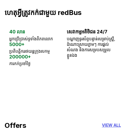
ហេតុអ្វីត្រូវកក់ជាមួយ redBus
40 លាន
សេវាកម្មអតិថិជន 24/7
ធា
អ្នកប្រើប្រាស់ទូទាំងពិភពលោក
បណ្តាញទូរស័ព្ទបន្ទាន់សម្រាប់ស្ត្រី,
ស្
5000+
ដំណោះស្រាយភ្លាមៗ ការផ្តល់
ប្
សំណង និងការសម្របសម្រួល
ប្រតិបត្តិកររថយន្តក្រុងសកម្ម
ខ្លួនឯង
200000+
ការកក់ប្រចាំថ្ងៃ
18 Years of experience
you can trust
Offers
VIEW ALL