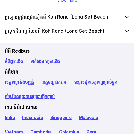
View more
ផ្លូវឡានក្រុងផ្សេងទៀតពី Koh Rong (Long Set Beach)
ផ្លូវទូកដ៏ពេញនិយមពី Koh Rong (Long Set Beach)
អំពី Redbus
អំពី​ពួក​យើង
ទាក់ទង​មក​ពួក​យើង
ព័ត៌មាន
លក្ខខណ្ឌ និងបញ្ញត្តិ
លក្ខខណ្ឌឯកជន
ការផ្តល់ជូនលក្ខខណ្ឌផ្ទាល់ខ្លួន
សំនួរដែលត្រូវបានសួរជាញឹកញាប់
គេហទំព័រជាសកល
India
Indonesia
Singapore
Malaysia
Vietnam
Cambodia
Colombia
Peru