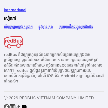
International
សៀវភៅ
សំបុត្រឡានក្រុងកម្ពុជា។
ផ្លូវឡានក្រុង
ក្រុមហ៊ុនដឹកជញ្ជូនអ្នកដំណើរ
redBus គឺជាក្រុមហ៊ុនផ្តល់សេវាកម្មកក់សំបុត្ររថយន្តក្រុងតាម
ប្រព័ន្ធអនឡាញដ៏ធំជាងគេលើពិភពលោក ដោយទទួលបានទំនុកចិត្តពី
អតិថិជនដែលមានភាពរីករាយ ច្រើនជាង​៤៥០លាននាក់នៅទូទាំងសកល
លោក។ redBus ផ្ដល់ជូននូវការកក់សំបុត្ររថយន្តក្រុងតាមរយៈ
គេហទំព័រ កម្មវិធីទូរស័ព្ចនៅលើ iOS និង Android សម្រាប់គ្រប់ទិសដៅ
ទាំងអស់។
Ⓒ 2026 REDBUS VIETNAM COMPANY LIMITED