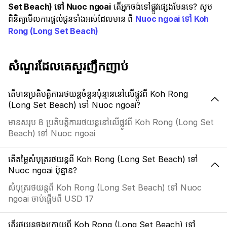
Set Beach) ទៅ Nuoc ngoai
តើអ្នកចង់ទៅផ្លូវផ្សេងមែនទេ? សូម
ពិនិត្យមើលការផ្តល់ជូនទាំងអស់ដែលមាន ពី
Nuoc ngoai ទៅ Koh
Rong (Long Set Beach)
សំណួរដែលគេសួរញឹកញាប់
តើមានប្រតិបត្តិការរថយន្តចំនួនប៉ុន្មាននៅលើផ្លូវពី Koh Rong
(Long Set Beach) ទៅ Nuoc ngoai?
មានសរុប 8 ប្រតិបត្តិការរថយន្តនៅលើផ្លូវពី Koh Rong (Long Set
Beach) ទៅ Nuoc ngoai
តើតម្លៃសំបុត្ររថយន្តពី Koh Rong (Long Set Beach) ទៅ
Nuoc ngoai ប៉ុន្មាន?
សំបុត្ររថយន្តពី Koh Rong (Long Set Beach) ទៅ Nuoc
ngoai ចាប់ផ្តើមពី USD 17
តើរថយន្តចុងក្រោយពី Koh Rong (Long Set Beach) ទៅ