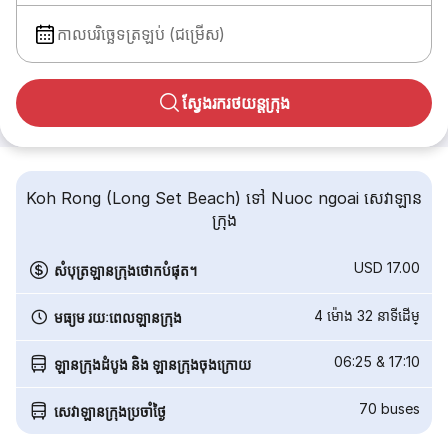
កាលបរិច្ឆេទត្រឡប់ (ជម្រើស)
ស្វែងរករថយន្តក្រុង
Koh Rong (Long Set Beach) ទៅ Nuoc ngoai សេវាឡាន
ក្រុង
USD 17.00
សំបុត្រឡានក្រុងថោកបំផុត។
4 ម៉ោង 32 នាទី​ដើម្
មធ្យម រយៈពេលឡានក្រុង
06:25
&
17:10
ឡានក្រុងដំបូង និង ឡានក្រុងចុងក្រោយ
70
buses
សេវាឡានក្រុងប្រចាំថ្ងៃ