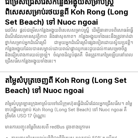
ជម្រើសជ្រើសរើសកន្លែងអង្គុយសម្រាប់ស្ត្រី
ពិសេសសម្រាប់រថយន្តពី Koh Rong (Long
Set Beach) ទៅ Nuoc ngoai
រេដបឹស ផ្តល់ជម្រើសកន្លែងអង្គុយពិសេសសម្រាប់ស្ត្រី ដើម្បីធានាបទពិសោធន៍ធ្វើ
ដំណើរដែលមានសុវត្ថិភាព និងផាសុខភាព។ កន្លែងអង្គុយទាំងនេះនឹងត្រូវចាត់ជា
ថ្នាក់សម្រាប់អ្នកដំណើរស្រី ជាមួយអ្នកដំណើរស្រីផ្សេងទៀតដោយស្វ័យប្រវត្តិ។
កន្លែងអង្គុយដែលបានសម្គាល់ដោយពណ៌ផ្កាឈូកនេះជួយដល់ការសម្រេចចិត្ត
និងជៀសវាងការយល់ច្រឡំ។ ចំណុចដ៏ល្អបំផុតគឺ មិនត្រូវការកម្រៃឡើយនៅពេល
ជ្រើសរើសកន្លែងអង្គុយទាំងនេះ។
តម្លៃសំបុត្រចេញពី Koh Rong (Long Set
Beach) ទៅ Nuoc ngoai
តម្លៃសំបុត្រឡានក្រុងអាស្រ័យទៅលើក្រុមហ៊ុនធ្វើដំណើរដែលអ្នកជ្រើសរើស។ តម្លៃ
ចាប់ផ្តើមសម្រាប់ Koh Rong (Long Set Beach) ទៅ Nuoc ngoai គឺ
ត្រឹមតែ USD 17 ប៉ុណ្ណោះ
មានការបញ្ចុះតម្លៃពិសេសពី redBus ដូចខាងក្រោម៖