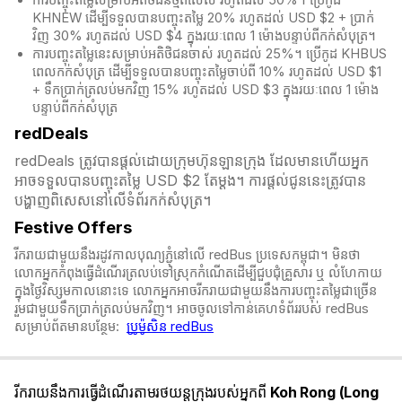
ការបញ្ចុះតម្លៃសម្រាប់អតិថិជនថ្មីពិសេស រហូតដល់ 50%។ ប្រើកូដ
KHNEW ដើម្បីទទួលបានបញ្ចុះតម្លៃ 20% រហូតដល់ USD $2 + ប្រាក់
វិញ 30% រហូតដល់ USD $4 ក្នុងរយៈពេល 1 ម៉ោងបន្ទាប់ពីកក់សំបុត្រ។
ការបញ្ចុះតម្លៃនេះសម្រាប់អតិថិជនចាស់ រហូតដល់ 25%។ ប្រើកូដ KHBUS
ពេលកក់សំបុត្
រ ដើម្បីទទួលបានបញ្ចុះតម្លៃចាប់ពី 10% រហូតដល់ USD $1
+ ទឹកប្រាក់ត្រលប់មកវិញ 15% រហូតដល់ USD $3 ក្នុងរយៈពេល 1 ម៉ោង
បន្ទាប់ពីកក់សំបុត្
redDeals
redDeals ត្រូវបានផ្តល់ដោយក្រុមហ៊ុនឡានក្រុង ដែលមានហើយអ្នក
អាចទទួលបានបញ្ចុះតម្លៃ USD $2 តែម្ដង។ ការផ្តល់ជូននេះត្រូវបាន
បង្ហាញពិសេសនៅលើទំព័រកក់សំបុត្រ។​​
Festive Offers
រីករាយជាមួយនឹងរដូវកាលបុណ្យភ្ជុំ​នៅលើ redBus ប្រទេសកម្ពុជា។ មិនថា
លោកអ្នកកំពុងធ្វើដំណើរត្រលប់ទៅស្រុកកំណើតដើម្បីជួបជុំគ្រួសារ ឬ លំហែកាយ
ក្នុងថ្ងៃវិស្សមកាលនោះទេ លោកអ្នកអាចរីករាយជាមួយនឹងការបញ្ចុះតម្លៃជាច្រើន
រួមជាមួយទឹកប្រាក់ត្រលប់មកវិញ។ អាចចូលទៅកាន់គេហទំព័ររបស់ redBus
សម្រាប់ព័តមានបន្ថែម:
ប្រូម៉ូសិន redBus
រីករាយនឹងការធ្វើដំណើរតាមរថយន្តក្រុងរបស់អ្នកពី
Koh Rong (Long