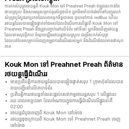
ការកក់សំបុត្ររថយន្តពី Kouk Mon ទៅ Preahnet Preah ឥឡូវនេះកាន់តែ
ងាយស្រួល និងសមរម្យសម្រាប់ទូរស័ព្ទចល័ត អ្នកមិនចាំបាច់រង់ចាំនៅបញ្ជរលក់
សំបុត្រឬស្វែងរកប្រភពដែលអាចទុកចិត្តបានទេ ចូលទៅកាន់ redBus ហើយ
រថយន្តដែលបានផ្ទៀងផ្ទាត់ទាំងអស់ដែលដំណើរការលើផ្លូវពី Kouk Mon ទៅ
Preahnet Preah នឹងត្រូវបញ្ជាក់នៅលើទំព័រ នៅទីនេះ អ្នកនឹងឃើញរថយន្ត
ដែលមានសុវត្ថិភាព ចំណុចឡើងរថយន្តងាយស្រួល ជម្រើសកក់សំបុត្រ
ដែលបត់បែនសម្រាប់បំពេញតម្រូវការដំណើររបស់អ្នក និងដំណើរដែលមានផាសុក
ភាព
Kouk Mon ទៅ Preahnet Preah ព័ត៌មាន
រថយន្តធ្វើដំណើររ
មានប្រតិបត្តិការរថយន្តដែលបានផ្ទៀងផ្ទាត់សរុប 1 ក្រុមហ៊ុនដែលបាន
រាយបញ្ជីនៅលើគេហទំព័រ
ប្រតិបត្តិការរថយន្តទាំងនេះផ្តល់សេវាកម្មរថយន្តសរុប 1 លើផ្លូវនេះ
រយៈពេលអប្បបរមា ដែលចំណាយក្នុងការធ្វើដំណើរលើផ្លូវនេះគឺ
02:00
រថយន្តដំបូងចេញពី Kouk Mon នៅម៉ោង
រថយន្តចុងក្រោយពី Kouk Mon ទៅ Preahnet Preah ចេញ
នៅម៉ោង