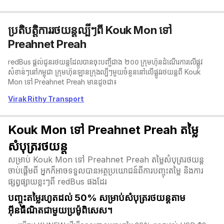
ប្រតិបត្តិការរថយន្តល្បីៗពី Kouk Mon ទៅ
Preahnet Preah
redBus ផ្តល់ជូនរថយន្តដែលបានចុះបញ្ចីជាង ២០០ ក្រុមហ៊ុនដំណើរការលើផ្លូវ
សំខាន់ៗនៅកម្ពុជា ក្រុមហ៊ុនឡានក្រុង​ល្បីៗមួយចំនួននៅលើផ្លូវរថយន្តពី Kouk
Mon ទៅ Preahnet Preah មានដូចជា៖
Virak Rithy Transport
Kouk Mon ទៅ Preahnet Preah តម្លៃ
សំបុត្ររថយន្ត
សម្រាប់ Kouk Mon ទៅ Preahnet Preah តម្លៃសំបុត្ររថយន្ត
ចាប់ផ្តើមពី អ្នកក៏អាចទទួលបានអត្ថប្រយោជន៍ពីការបញ្ចុះតម្លៃ និងការ
ផ្សព្វផ្សាយខ្លះៗពី redBus ផងដែរ
បញ្ចុះតម្លៃរហូតដល់ 50% សម្រាប់សំបុត្ររថយន្តតាម
អ៊ីនធឺណិតជាមួយប្រម៉ូពិសេស។