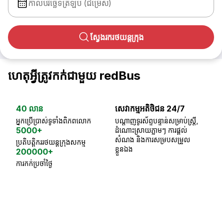
កាលបរិច្ឆេទត្រឡប់ (ជម្រើស)
ស្វែងរករថយន្តក្រុង
ហេតុអ្វីត្រូវកក់ជាមួយ redBus
40 លាន
សេវាកម្មអតិថិជន 24/7
ធា
អ្នកប្រើប្រាស់ទូទាំងពិភពលោក
បណ្តាញទូរស័ព្ទបន្ទាន់សម្រាប់ស្ត្រី,
ស្
5000+
ដំណោះស្រាយភ្លាមៗ ការផ្តល់
ប្
សំណង និងការសម្របសម្រួល
ប្រតិបត្តិកររថយន្តក្រុងសកម្ម
ខ្លួនឯង
200000+
ការកក់ប្រចាំថ្ងៃ
18 Years of experience