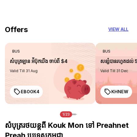
you can trust
Offers
VIEW ALL
BUS
BUS
សំបុត្រឡាន អ៉ីប៊ុកឃីង ចាប់ពី $4
សន្សំបានរហូតដល់
Valid Till 31 Aug
Valid Till 31 Dec
EBOOK4
KHNEW
1/23
សំបុត្ររថយន្តពី Kouk Mon ទៅ Preahnet
Preah ប្រទេសកម្ពុជា