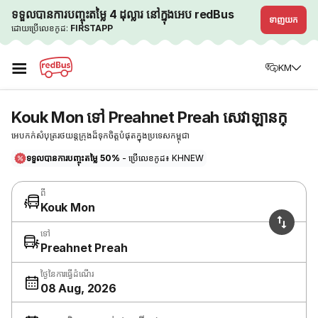
ទទួលបានការបញ្ចុះតម្លៃ 4 ដុល្លារ នៅក្នុងអេប redBus
ទាញយក
ដោយប្រើលេខកូដ:
FIRSTAPP
☰
KM
Kouk Mon ទៅ Preahnet Preah សេវាឡានក្
អេបកក់សំបុត្ររថយន្តក្រុងដ៏ទុកចិត្តបំផុតក្នុងប្រទេសកម្ពុជា
ទទួលបានការបញ្ចុះតម្លៃ 50%
- ប្រើលេខកូដ៖ KHNEW
ពី
Kouk Mon
ទៅ
Preahnet Preah
ថ្ងៃនៃការធ្វើដំណើរ
08 Aug, 2026