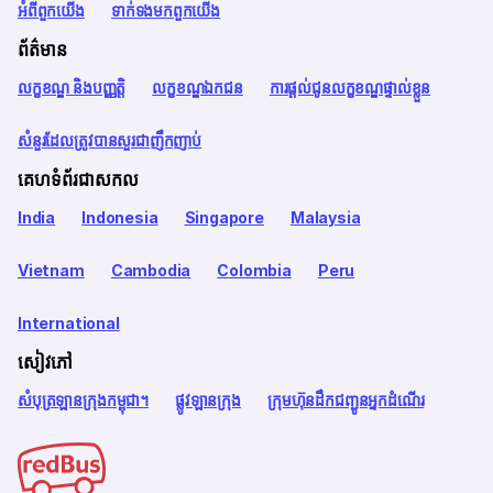
អំពី​ពួក​យើង
ទាក់ទង​មក​ពួក​យើង
ព័ត៌មាន
លក្ខខណ្ឌ និងបញ្ញត្តិ
លក្ខខណ្ឌឯកជន
ការផ្តល់ជូនលក្ខខណ្ឌផ្ទាល់ខ្លួន
សំនួរដែលត្រូវបានសួរជាញឹកញាប់
គេហទំព័រជាសកល
India
Indonesia
Singapore
Malaysia
Vietnam
Cambodia
Colombia
Peru
International
សៀវភៅ
សំបុត្រឡានក្រុងកម្ពុជា។
ផ្លូវឡានក្រុង
ក្រុមហ៊ុនដឹកជញ្ជូនអ្នកដំណើរ