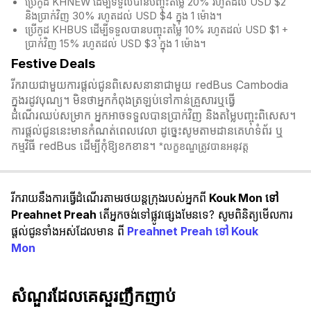
ប្រើកូដ KHNEW ដើម្បីទទួលបានបញ្ចុះតម្លៃ 20% រហូតដល់ USD $2
និងប្រាក់វិញ 30% រហូតដល់ USD $4 ក្នុង 1 ម៉ោង។
ប្រើកូដ KHBUS ដើម្បីទទួលបានបញ្ចុះតម្លៃ 10% រហូតដល់ USD $1 +
ប្រាក់វិញ 15% រហូតដល់ USD $3 ក្នុង 1 ម៉ោង។
Festive Deals
រីករាយជាមួយការផ្តល់ជូនពិសេសនានាជាមួយ redBus Cambodia
ក្នុងរដូវបុណ្យ។ មិនថាអ្នកកំពុងត្រឡប់ទៅកាន់គ្រួសារឬធ្វើ
ដំណើរឈប់សម្រាក អ្នកអាចទទួលបានប្រាក់វិញ និងតម្លៃបញ្ចុះពិសេស។
ការផ្តល់ជូននេះមានកំណត់ពេលវេលា ដូច្នេះសូមតាមដានគេហទំព័រ ឬ
កម្មវិធី redBus ដើម្បីកុំឱ្យខកខាន។
*លក្ខខណ្ឌត្រូវបានអនុវត្ត
រីករាយនឹងការធ្វើដំណើរតាមរថយន្តក្រុងរបស់អ្នកពី
Kouk Mon ទៅ
Preahnet Preah
តើអ្នកចង់ទៅផ្លូវផ្សេងមែនទេ? សូមពិនិត្យមើលការ
ផ្តល់ជូនទាំងអស់ដែលមាន ពី
Preahnet Preah ទៅ Kouk
Mon
សំណួរដែលគេសួរញឹកញាប់