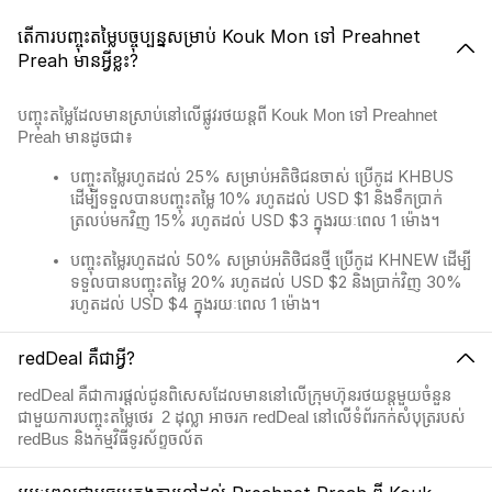
តើការបញ្ចុះតម្លៃបច្ចុប្បន្នសម្រាប់ Kouk Mon ទៅ Preahnet
Preah មានអ្វីខ្លះ?
បញ្ចុះតម្លៃដែលមានស្រាប់នៅលើផ្លូវរថយន្តពី Kouk Mon ទៅ Preahnet
Preah មានដូចជា៖
បញ្ចុះតម្លៃរហូតដល់ 25% សម្រាប់អតិថិជនចាស់ ប្រើកូដ KHBUS
ដើម្បីទទួលបានបញ្ចុះតម្លៃ 10% រហូតដល់ USD $1 និងទឹកប្រាក់
ត្រលប់មកវិញ 15% រហូតដល់ USD $3 ក្នុងរយៈពេល 1 ម៉ោង។
បញ្ចុះតម្លៃរហូតដល់ 50% សម្រាប់អតិថិជនថ្មី ប្រើកូដ KHNEW ដើម្បី
ទទួលបានបញ្ចុះតម្លៃ 20% រហូតដល់ USD $2 និងប្រាក់វិញ 30%
រហូតដល់ USD $4 ក្នុងរយៈពេល 1 ម៉ោង។
redDeal គឺជាអ្វី?
redDeal គឺជាការផ្តល់ជូនពិសេសដែលមាននៅលើក្រុមហ៊ុនរថយន្តមួយចំនួន
ជាមួយការបញ្ចុះតម្លៃថេរ 2​ ដុល្លា អាចរក redDeal នៅលើទំព័រកក់សំបុត្ររបស់
redBus និងកម្មវិធីទូរស័ព្ទចល័ត