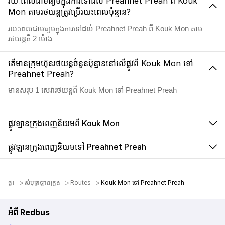
រយៈពេលជាមធ្យមក្នុងការទៅដល់ Preahnet Preah ពី Kouk
Mon តាមរថយន្តត្រូវប្រើរយះពេលប៉ុន្មាន?
រយៈពេលជាមធ្យមក្នុងការទៅដល់ Preahnet Preah ពី Kouk Mon តាម
រថយន្តគឺ 2 ម៉ោង
តើមានក្រុមហ៊ុនរថយន្តចំនួនប៉ុន្មាននៅលើផ្លូវពី Kouk Mon ទៅ
Preahnet Preah?
មានសរុប 1 សេវារថយន្តពី Kouk Mon ទៅ Preahnet Preah
ផ្លូវឡានក្រុងពេញនិយមពី Kouk Mon
ផ្លូវឡានក្រុងពេញនិយមទៅ Preahnet Preah
ផ្ទះ
សំបុត្រឡានក្រុង
Routes
Kouk Mon ទៅ Preahnet Preah
អំពី Redbus