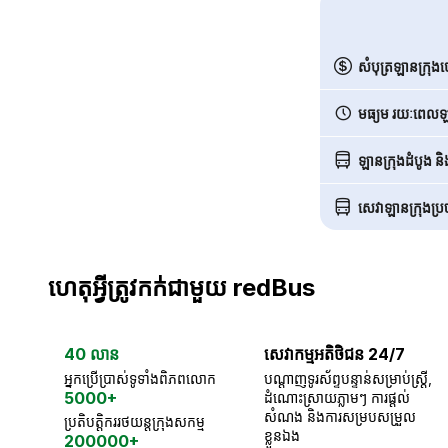
សំបុត្រឡានក្រុង
មធ្យម រយៈពេលឡា
ឡានក្រុងដំបូង ន
សេវាឡានក្រុងប្រចា
ហេតុអ្វីត្រូវកក់ជាមួយ redBus
40 លាន
សេវាកម្មអតិថិជន 24/7
អ្នកប្រើប្រាស់ទូទាំងពិភពលោក
បណ្តាញទូរស័ព្ទបន្ទាន់សម្រាប់ស្ត្រី,
5000+
ដំណោះស្រាយភ្លាមៗ ការផ្តល់
សំណង និងការសម្របសម្រួល
ប្រតិបត្តិកររថយន្តក្រុងសកម្ម
ខ្លួនឯង
200000+