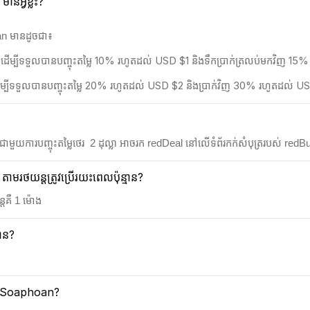
នអ្វីខ្លះ?
oan មានដូចជា៖
 ដើម្បីទទួលបានបញ្ចុះតម្លៃ 10% រហូតដល់ USD $1 និងទឹកប្រាក់ត្រលប់មកវិញ 1
 ដើម្បីទទួលបានបញ្ចុះតម្លៃ 20% រហូតដល់ USD $2 និងប្រាក់វិញ 30% រហូតដល់ U
យការបញ្ចុះតម្លៃថេរ 2​ ដុល្លា អាចរក redDeal នៅលើទំព័រកក់សំបុត្ររបស់ redBus ន
រថយន្តត្រូវប្រើរយះពេលប៉ុន្មាន?
តគឺ 1 ម៉ោង
មាន?
rei Soaphoan?