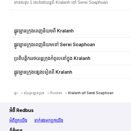
មានសរុប 1 សេវារថយន្តពី Kralanh ទៅ Serei Soaphoan
ផ្លូវឡានក្រុងពេញនិយមពី Kralanh
ផ្លូវឡានក្រុងពេញនិយមទៅ Serei Soaphoan
ប្រតិបត្តិកររថយន្តក្រុងកំពូលនៅក្នុង Kralanh
ផ្លូវឡានក្រុងផ្សេងទៀតពី Kralanh
ផ្ទះ
សំបុត្រឡានក្រុង
Routes
Kralanh ទៅ Serei Soaphoan
អំពី Redbus
អំពី​ពួក​យើង
ទាក់ទង​មក​ពួក​យើង
ព័ត៌មាន