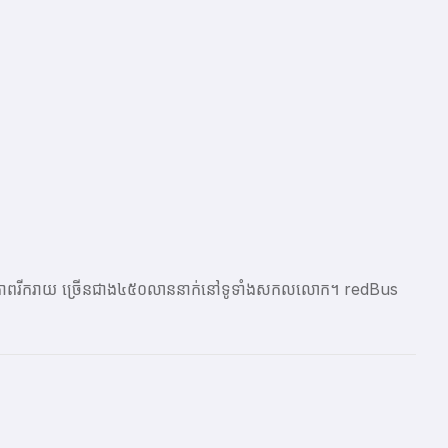
ែលមានភាពរីករាយ ច្រើនជាង​៤៥០លាននាក់នៅទូទាំងសកលលោក។ redBus