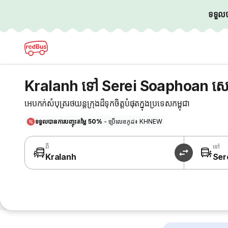
ទទួលបា
Kralanh ទៅ Serei Soaphoan សេ
អេបកក់សំបុត្ររថយន្តក្រុងដ៏ទុកចិត្តបំផុតក្នុងប្រទេសកម្ពុជា
ទទួលបានការបញ្ចុះតម្លៃ 50%
- ប្រើលេខកូដ៖ KHNEW
ពី
ទៅ
Kralanh
Ser