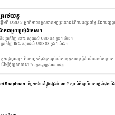
្ររថយន្ត
ើមពី USD 3 អ្នកក៏អាចទទួលបានអត្ថប្រយោជន៍ពីការបញ្ចុះតម្លៃ និងការផ្សព្
ឺណិតជាមួយប្រម៉ូពិសេស។
និងប្រាក់វិញ 30% រហូតដល់ USD $4 ក្នុង 1 ម៉ោង។
ប្រាក់វិញ 15% រហូតដល់ USD $3 ក្នុង 1 ម៉ោង។
រដូវបុណ្យ។ មិនថាអ្នកកំពុងត្រឡប់ទៅកាន់គ្រួសារឬធ្វើដំណើរឈប់សម្រាក អ្
ដើម្បីកុំឱ្យខកខាន។
*លក្ខខណ្ឌត្រូវបានអនុវត្ត
rei Soaphoan
តើអ្នកចង់ទៅផ្លូវផ្សេងមែនទេ? សូមពិនិត្យមើលការផ្តល់ជូន