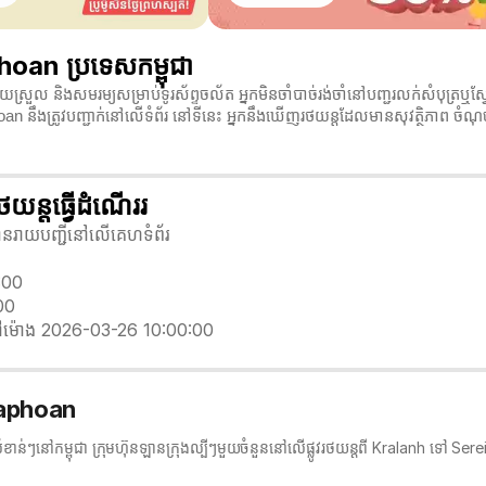
oan ប្រទេសកម្ពុជា
យស្រួល និងសមរម្យសម្រាប់ទូរស័ព្ទចល័ត អ្នកមិនចាំបាច់រង់ចាំនៅបញ្ជរលក់សំបុត
hoan នឹងត្រូវបញ្ជាក់នៅលើទំព័រ នៅទីនេះ អ្នកនឹងឃើញរថយន្តដែលមានសុវត្ថិភាព ច
ន្តធ្វើដំណើររ
លបានរាយបញ្ជីនៅលើគេហទំព័រ
1:00
00
ៅម៉ោង 2026-03-26 10:00:00
Soaphoan
ំខាន់ៗនៅកម្ពុជា ក្រុមហ៊ុនឡានក្រុង​ល្បីៗមួយចំនួននៅលើផ្លូវរថយន្តពី Kralanh ទៅ 