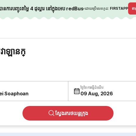
នការបញ្ចុះតម្លៃ 4 ដុល្លារ នៅក្នុងអេប redBus
·
ដោយប្រើលេខកូដ:
FIRSTAPP
ទ
វាឡានក្
ថ្ងៃនៃការធ្វើដំណើរ
ei Soaphoan
09 Aug, 2026
ស្វែងរករថយន្តក្រុង