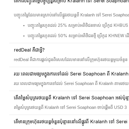
តើការបញ្ចុះតម្លៃបច្ចុប្បន្នសម្រាប់ Kralanh ទៅ Serei Soaphoan មា
បញ្ចុះតម្លៃដែលមានស្រាប់នៅលើផ្លូវរថយន្តពី Kralanh ទៅ Serei Soaph
បញ្ចុះតម្លៃរហូតដល់ 25% សម្រាប់អតិថិជនចាស់ ប្រើកូដ KHBUS
បញ្ចុះតម្លៃរហូតដល់ 50% សម្រាប់អតិថិជនថ្មី ប្រើកូដ KHNEW
redDeal គឺជាអ្វី?
redDeal គឺជាការផ្តល់ជូនពិសេសដែលមាននៅលើក្រុមហ៊ុនរថយន្តមួយចំនួន ជាមួ
រយៈពេលជាមធ្យមក្នុងការទៅដល់ Serei Soaphoan ពី Kralanh តាម
រយៈពេលជាមធ្យមក្នុងការទៅដល់ Serei Soaphoan ពី Kralanh តាមរថយន្
តើតម្លៃសំបុត្ររថយន្តពី Kralanh ទៅ Serei Soaphoan អស់ប៉ុន្
តម្លៃសំបុត្ររថយន្តពី Kralanh ទៅ Serei Soaphoan ចាប់ផ្តើមពី USD 3
តើមានក្រុមហ៊ុនរថយន្តចំនួនប៉ុន្មាននៅលើផ្លូវពី Kralanh ទៅ Se