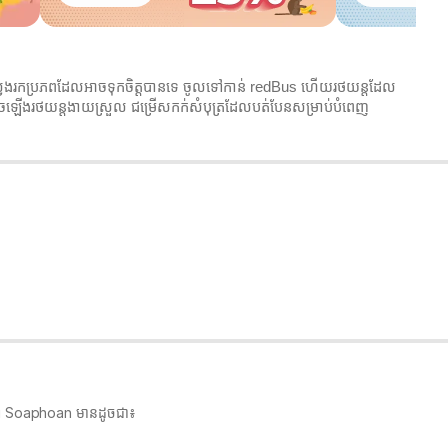
្រឬស្វែងរកប្រភពដែលអាចទុកចិត្តបានទេ ចូលទៅកាន់ redBus ហើយរថយន្តដែល
ំណុចឡើងរថយន្តងាយស្រួល ជម្រើសកក់សំបុត្រដែលបត់បែនសម្រាប់បំពេញ
Serei Soaphoan មានដូចជា៖