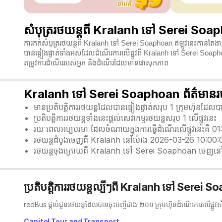
សំបុត្ររថយន្តពី Kralanh ទៅ Serei Soaph
ការកក់សំបុត្ររថយន្តពី Kralanh ទៅ Serei Soaphoan ឥឡូវនេះកាន់តែងា
បានផ្ទៀងផ្ទាត់ទាំងអស់ដែលដំណើរការលើផ្លូវពី Kralanh ទៅ Serei Soap
តម្រូវការដំណើររបស់អ្នក និងដំណើរដែលមានផាសុកភាព
Kralanh ទៅ Serei Soaphoan ព័ត៌មានរថយ
មានប្រតិបត្តិការរថយន្តដែលបានផ្ទៀងផ្ទាត់សរុប 1 ក្រុមហ៊ុនដែ
ប្រតិបត្តិការរថយន្តទាំងនេះផ្តល់សេវាកម្មរថយន្តសរុប 1 លើផ្លូវនេះ
រយៈពេលអប្បបរមា ដែលចំណាយក្នុងការធ្វើដំណើរលើផ្លូវនេះគឺ 0
រថយន្តដំបូងចេញពី Kralanh នៅម៉ោង 2026-03-26 10:00:
រថយន្តចុងក្រោយពី Kralanh ទៅ Serei Soaphoan ចេញន
ប្រតិបត្តិការរថយន្តល្បីៗពី Kralanh ទៅ Serei 
redBus ផ្តល់ជូនរថយន្តដែលបានចុះបញ្ចីជាង ២០០ ក្រុមហ៊ុនដំណើរការលើផ្លូវស
Capitol Tour and Transport