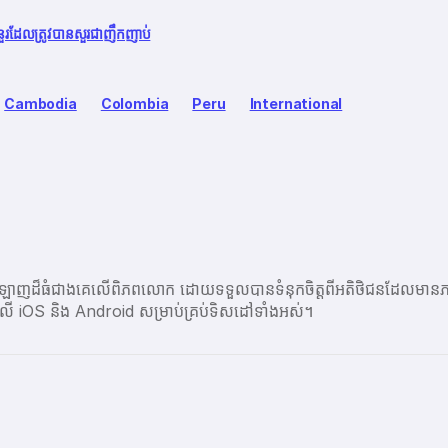
នួរដែលត្រូវបានសួរជាញឹកញាប់
Cambodia
Colombia
Peru
International
ប្រព័ន្ធអនឡាញដ៏ធំជាងគេលើពិភពលោក ដោយទទួលបានទំនុកចិត្តពីអតិថិជនដ
ព្ចនៅលើ iOS និង Android សម្រាប់គ្រប់ទិសដៅទាំងអស់។