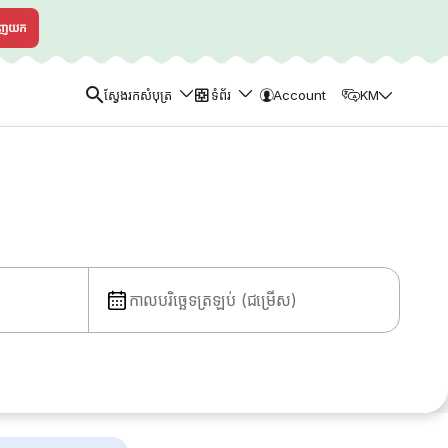
ាញយក
ស្វែងរកសំបុត្រ
ទំព័រ
Account
KM
កាលបរិច្ឆេទត្រឡប់ (ជម្រើស)