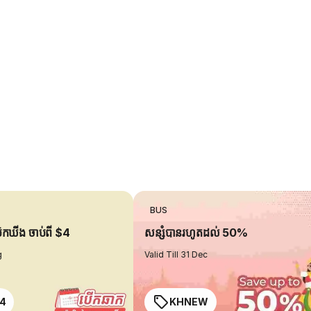
BUS
ប៊ុកឃីង ចាប់ពី $4
សន្សំបានរហូតដល់ 50%
g
Valid Till 31 Dec
4
KHNEW