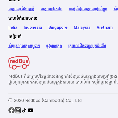
លក្ខខណ្ឌ និងបញ្ញត្តិ
លក្ខខណ្ឌឯកជន
ការផ្តល់ជូនលក្ខខណ្ឌផ្ទាល់ខ្លួន
សំ
គេហទំព័រជាសកល
India
Indonesia
Singapore
Malaysia
Vietnam
សៀវភៅ
សំបុត្រឡានក្រុងកម្ពុជា។
ផ្លូវឡានក្រុង
ក្រុមហ៊ុនដឹកជញ្ជូនអ្នកដំណើរ
redBus គឺជាក្រុមហ៊ុនផ្តល់សេវាកម្មកក់សំបុត្ររថយន្តក្រុងតាម
ផ្ដល់ជូននូវការកក់សំបុត្ររថយន្តក្រុងតាមរយៈគេហទំព័រ កម្មវិធីទូរស័
Ⓒ 2026 Redbus (Cambodia) Co., Ltd