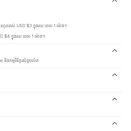
5% រហូតដល់ USD $3 ក្នុងរយៈពេល 1 ម៉ោង។
SD $4 ក្នុងរយៈពេល 1 ម៉ោង។
ិងកម្មវិធីទូរស័ព្ទចល័ត