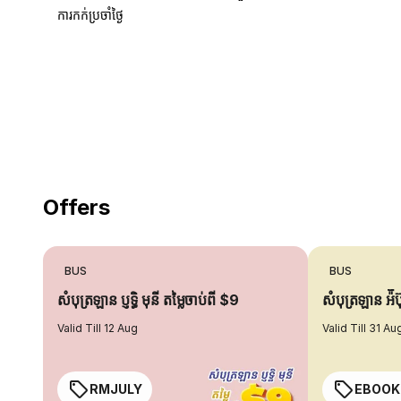
ការកក់ប្រចាំថ្ងៃ
18 Years of experience
you can trust
Offers
BUS
BUS
សំបុត្រឡាន ប្ញទ្ធិ មុនី តម្លៃចាប់ពី $9
សំបុត្រឡាន អ៉ី
Valid Till 12 Aug
Valid Till 31 Au
RMJULY
EBOOK