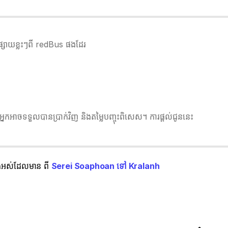
វផ្សាយខ្លះៗពី redBus ផងដែរ
នកអាចទទួលបានប្រាក់វិញ និងតម្លៃបញ្ចុះពិសេស។ ការផ្តល់ជូននេះ
ទាំងអស់ដែលមាន ពី
Serei Soaphoan ទៅ Kralanh