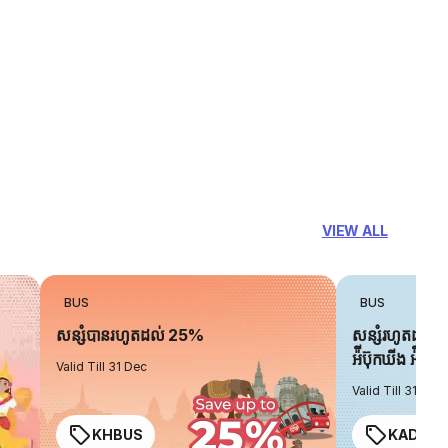
VIEW ALL
BUS
BUS
សន្សំបានរហូតដល់ 25%
សន្សំរហូតដល់ 
អ៉ីប៊ុកឃីង អ៉ិចប្
Valid Till 31 Dec
Valid Till 31 Dec
KHBUS
KADO2