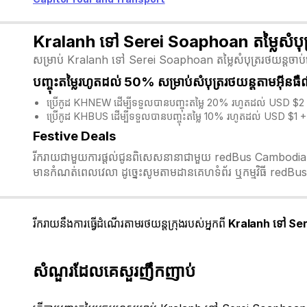
Kralanh ទៅ Serei Soaphoan តម្លៃសំបុត
សម្រាប់ Kralanh ទៅ Serei Soaphoan តម្លៃសំបុត្ររថយន្តចាប់ផ្ត
បញ្ចុះតម្លៃរហូតដល់ 50% សម្រាប់សំបុត្ររថយន្តតាមអ៊ីនធ
ប្រើកូដ KHNEW ដើម្បីទទួលបានបញ្ចុះតម្លៃ 20% រហូតដល់ USD $2 
ប្រើកូដ KHBUS ដើម្បីទទួលបានបញ្ចុះតម្លៃ 10% រហូតដល់ USD $1 + 
Festive Deals
រីករាយជាមួយការផ្តល់ជូនពិសេសនានាជាមួយ redBus Cambodia ក្នុង
មានកំណត់ពេលវេលា ដូច្នេះសូមតាមដានគេហទំព័រ ឬកម្មវិធី redBus 
រីករាយនឹងការធ្វើដំណើរតាមរថយន្តក្រុងរបស់អ្នកពី
Kralanh ទៅ Se
សំណួរដែលគេសួរញឹកញាប់