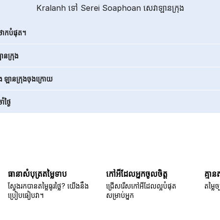
Kralanh ទៅ Serei Soaphoan សេវាឡានក្រុង
ថោកបំផុត។
នក្រុង
ិង ឡានក្រុងចុងក្រោយ
ំថ្ងៃ
ធានាសំបុត្រតម្លៃទាប
កៅអីដែលអ្នកចូលចិត្ត
គ្មាន
ស្វែងរកបានតម្លៃធូរថ្លៃ? យើងនឹង
ជ្រើសរើសកៅអីដែលល្អបំផុត
តម្លៃច្
ប្រៀបធៀបវា។
សម្រាប់អ្នក