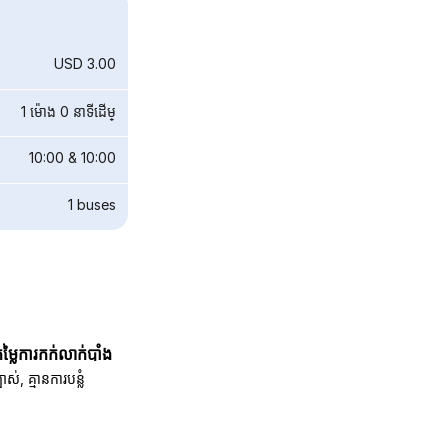
USD 3.00
1 ម៉ោង 0 នាទី​ដើម្
10:00
&
10:00
1
buses
តម្លៃការកក់លាក់បាំង
បាស់, គ្មានការបន្លំ