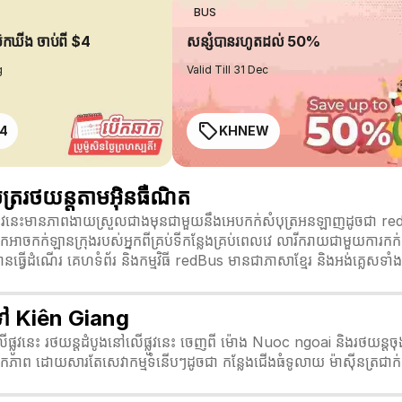
BUS
ប៊ុកឃីង ចាប់ពី $4
សន្សំបានរហូតដល់ 50%
g
Valid Till 31 Dec
4
KHNEW
្ររថយន្តតាមអ៊ិនធឺណិត
ូវនេះមានភាពងាយស្រួលជាងមុនជាមួយនឹងអេបកក់សំបុត្រអនឡាញដូចជា redB
្រុង អ្នកអាចកក់ឡានក្រុងរបស់អ្នកពីគ្រប់ទីកន្លែងគ្រប់ពេលវេ លារីករាយជាមួយក
្វើដំណើរ គេហទំព័រ និងកម្មវិធី redBus មានជាភាសាខ្មែរ និងអង់គ្លេសទាំង
ទៅ Kiên Giang
1 លើផ្លូវនេះ រថយន្តដំបូងនៅលើផ្លូវនេះ ចេញពី ម៉ោង Nuoc ngoai និងរថយ
កភាព ដោយសារតែសេវាកម្មទំនើបៗដូចជា កន្លែងជើងធំទូលាយ ម៉ាស៊ីនត្រជាក់ 