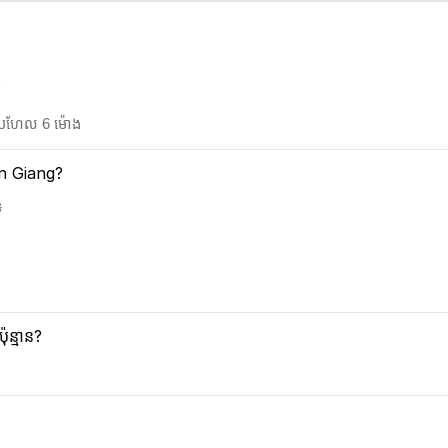
?
ប្រហែល 6 ម៉ោង
iên Giang?
៖
ន្មាន?