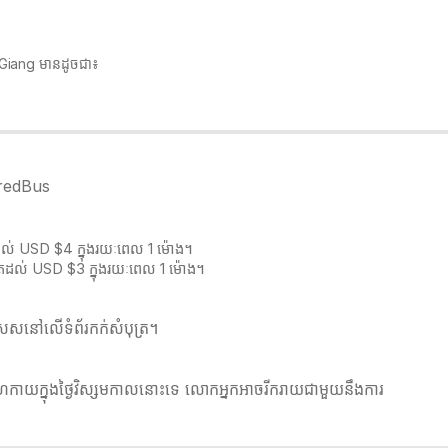
ên Giang មានដូចជា៖
ៅ redBus
តដល់ USD $4 ក្នុងរយៈពេល 1 ម៉ោង។
ូតដល់ USD $3 ក្នុងរយៈពេល 1 ម៉ោង។
េសនៅលើទំព័រកក់សំបុត្រ។​​
លំហែកាយក្នុងថ្ងៃវិស្សមកាលនោះទេ លោកអ្នកអាចរីករាយជាមួយនឹងការ