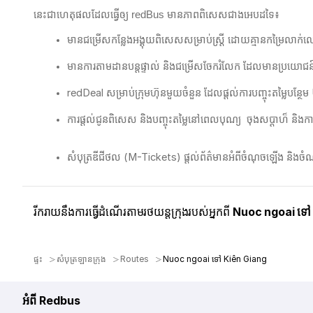
នេះជាហេតុផលដែលធ្វើឲ្យ redBus មានភាពពិសេសជាងអេបដទៃ៖
មានជម្រើសកន្លែងអង្គុយពិសេសសម្រាប់ស្ត្រី ដោយគ្មានកម្រៃលា
មានការតាមដានបន្តផ្ទាល់ និងជម្រើសចែករំលែក ដែលមានប្រយោជន៍ខ្ល
redDeal សម្រាប់ក្រុមហ៊ុនមួយចំនួន ដែលផ្តល់ការបញ្ចុះតម្លៃបន្ថែ
ការផ្តល់ជូនពិសេស និងបញ្ចុះតម្លៃនៅពេលបុណ្យ ​ ចុងសប្ដាហ៏ និងការ
សំបុត្រឌីជីថល (M-Tickets) ផ្តល់ព័ត៌មានអំពីចំណុចឡើង និងចំណ
រីករាយនឹងការធ្វើដំណើរតាមរថយន្តក្រុងរបស់អ្នកពី
Nuoc ngoai ទៅ
ផ្ទះ
សំបុត្រឡានក្រុង
Routes
Nuoc ngoai ទៅ Kiên Giang
អំពី Redbus