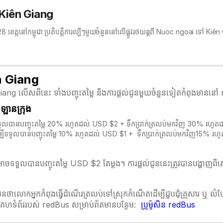
ៅ Kiên Giang
ង 28 ខេត្តនៅកម្ពុជា ប្រតិបត្តិការល្បីៗមួយចំនួននៅលើផ្លូវរថយន្តពី Nuoc ngoai ទៅ Ki
ên Giang
iang លើសពីនេះ ទាំងបញ្ចុះតម្លៃ និងការផ្តល់ជូនមួយចំនួនទៀតកំពុងមានន
្រឡានក្រុង
្បីទទួលបានបញ្ចុះតម្លៃ 20% រហូតដល់ USD $2 + ទឹកប្រាក់ត្រលប់មកវិញ 30% រហូ
ម្បីទទួលបានបញ្ចុះតម្លៃ 10% រហូតដល់ USD $1 + ទឹកប្រាក់ត្រលប់មកវិញ15% រហ
ចទទួលបានបញ្ចុះតម្លៃ USD $2 តែម្ដង។ ការផ្តល់ជូននេះត្រូវបានបង្ហាញពិស
មិនថាលោកអ្នកកំពុងធ្វើដំណើរត្រលប់ទៅស្រុកកំណើតដើម្បីជួបជុំគ្រួសារ ឬ 
ន់គេហទំព័ររបស់ redBus សម្រាប់ព័តមានបន្ថែម:
ប្រូម៉ូសិន redBus