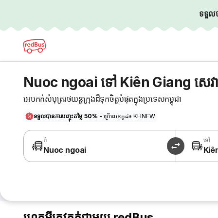
ទទួលបា
Nuoc ngoai ទៅ Kiên Giang សេវា
អេបកក់សំបុត្ររថយន្តក្រុងដ៏ទុកចិត្តបំផុតក្នុងប្រទេសកម្ពុជា
ទទួលបានការបញ្ចុះតម្លៃ 50%
- ប្រើលេខកូដ៖ KHNEW
ពី
ទៅ
Nuoc ngoai
Kiê
ហេតុអ្វីត្រូវកក់ជាមួយ redBus