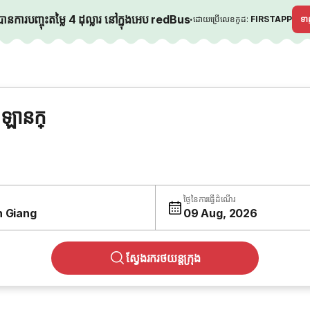
នការបញ្ចុះតម្លៃ 4 ដុល្លារ នៅក្នុងអេប redBus
·
ដោយប្រើលេខកូដ:
FIRSTAPP
ទ
ឡានក្
ថ្ងៃនៃការធ្វើដំណើរ
n Giang
09 Aug, 2026
ស្វែងរករថយន្តក្រុង