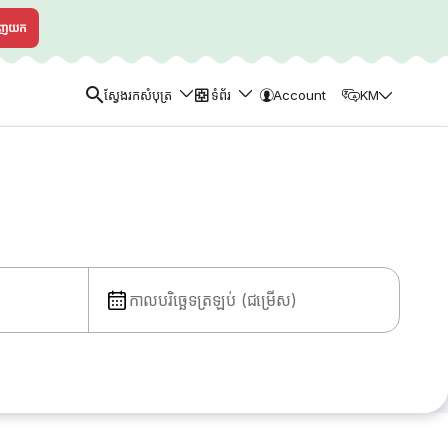
ាញយក
ស្វែងរកសំបុត្រ
ទំព័រ
Account
KM
កាលបរិច្ឆេទត្រឡប់ (ជម្រើស)