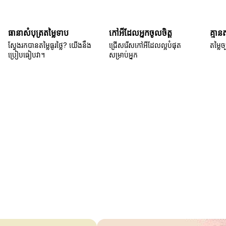
ធានាសំបុត្រតម្លៃទាប
កៅអីដែលអ្នកចូលចិត្ត
គ្មាន
ស្វែងរកបានតម្លៃធូរថ្លៃ? យើងនឹង
ជ្រើសរើសកៅអីដែលល្អបំផុត
តម្លៃច្
ប្រៀបធៀបវា។
សម្រាប់អ្នក