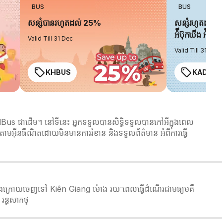
BUS
BUS
សន្សំបានរហូតដល់ 25%
សន្សំរហូតដល់ 
អ៉ីប៊ុកឃីង អ៉ិចប្
Valid Till 31 Dec
Valid Till 31 Dec
KHBUS
KADO2
us ជាដើម។ នៅទីនេះ អ្នកទទួលបានសិទ្ធិទទួលបានកៅអីក្នុងពេល
ារកក់តាមអ៊ីនធឺណិតដោយមិនមានការរំខាន និងទទួលព័ត៌មាន អំពីការធ្វើ
ន្តចុងក្រោយចេញទៅ Kiên Giang ម៉ោង រយៈពេលធ្វើដំណើរជាមធ្យមគឺ
រន្ធសាកថ្