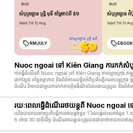
BUS
BUS
សំបុត្រឡាន ប្ញទ្ធិ មុនី តម្លៃចាប់ពី $9
សំបុត្រឡាន អ៉ី
Valid Till 12 Aug
Valid Till 31 Au
RMJULY
EBOOK
Nuoc ngoai ទៅ Kiên Giang ការកក់សំបុត
ការធ្វើដំណើរពី Nuoc ngoai ទៅ Kiên Giang តាមឡានក្រុង ឥឡ
ជាក់ស្តែង តម្លៃតម្លាភាព និងព័ត៌មានលម្អិតអំពីប្រតិបត្តិកររថយន្តក
ដំណើរ រីករាយជាមួយការកក់តាមអ៊ិនធឺណិតដែលងាយស្រួល និងព័ត៌មានធ
រយៈពេលធ្វើដំណើររថយន្តពី Nuoc ngoai 
យើងបានរាយនាមប្រតិបត្តិការរថយន្តចំនួន 1 ដែលផ្តល់សេវាចំនួន 
6 ម៉ោង 30 នាទី​ដើម្ ដំណើររថយន្តនេះត្រូវបានធានាថាមានភាពផាសុ