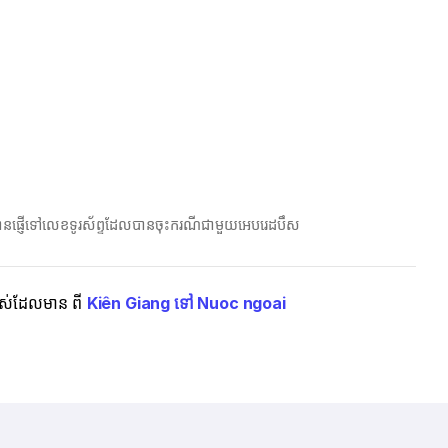
ែលបានផ្ញើទៅលេខទូរស័ព្ទដែលបានចុះករណីជាមួយអេបរេដបឹស
ំងអស់ដែលមាន ពី
Kiên Giang ទៅ Nuoc ngoai