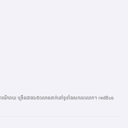
ែលមានភាពរីករាយ ច្រើនជាង​៤៥០លាននាក់នៅទូទាំងសកលលោក។ redBus