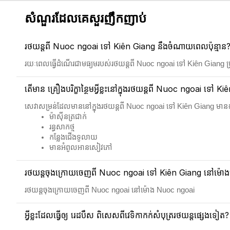
សំណួរដែលគេសួរញឹកញាប់
រថយន្តពី Nuoc ngoai ទៅ Kiên Giang នឹងចំណាយពេលប៉ុន្មាន
រយៈពេលធ្វើដំណើរជាមធ្យមរបស់រថយន្តពី Nuoc ngoai ទៅ Kiên Giang 
តើមាន គ្រឿងបរិក្ខាន្ថៃមអ្វីខ្លះនៅក្នុងរថយន្តពី Nuoc ngoai ទៅ K
សេវាសម្រន់ដែលមាននៅក្នុងរថយន្តពី Nuoc ngoai ទៅ Kiên Giang មាន
ម៉ាស៊ីនត្រជាក់
រន្ធសាកថ្ម
កន្លែងជើងទូលាយ
មានអំពូលអានសៀវភៅ
រថយន្តចុងក្រោយចេញពី Nuoc ngoai ទៅ Kiên Giang នៅម៉ោងប៉ុ
រថយន្តចុងក្រោយចេញពី Nuoc ngoai នៅម៉ោង Nuoc ngoai
អ្វីខ្លះដែលធ្វើឲ្យ រេដបឹស ពិសេសពីវេទិកាកក់សំបុត្ររថយន្តផ្សេងទៀត?