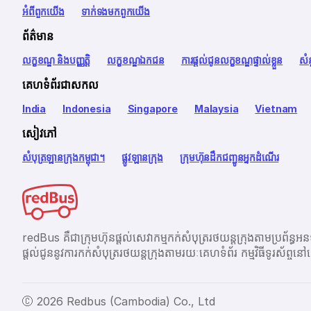
អំពី​ពួក​យើង
ទាក់ទង​មក​ពួក​យើង
ព័ត៌មាន
លក្ខខណ្ឌ និងបញ្ញត្តិ
លក្ខខណ្ឌឯកជន
ការផ្តល់ជូនលក្ខខណ្ឌផ្ទាល់ខ្លួន
សំ
គេហទំព័រជាសកល
India
Indonesia
Singapore
Malaysia
Vietnam
សៀវភៅ
សំបុត្រឡានក្រុងកម្ពុជា។
ផ្លូវឡានក្រុង
ក្រុមហ៊ុនដឹកជញ្ជូនអ្នកដំណើរ
redBus គឺជាក្រុមហ៊ុនផ្តល់សេវាកម្មកក់សំបុត្ររថយន្តក្រុងតាម
ផ្ដល់ជូននូវការកក់សំបុត្ររថយន្តក្រុងតាមរយៈគេហទំព័រ កម្មវិធីទូរស័
Ⓒ 2026 Redbus (Cambodia) Co., Ltd