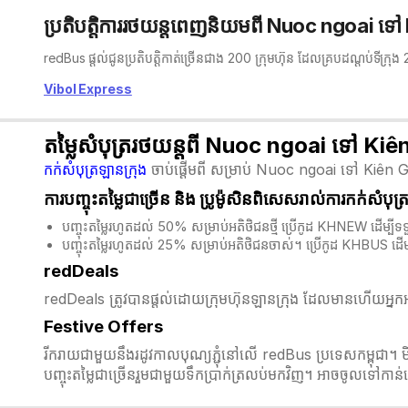
ប្រតិបត្តិការរថយន្តពេញនិយមពី Nuoc ngoai ទ
redBus ផ្តល់ជូនប្រតិបត្តិកាត់ច្រើនជាង 200 ក្រុមហ៊ុន ដែលគ្របដណ្តប់ទីក្រុ
Vibol Express
តម្លៃសំបុត្ររថយន្តពី Nuoc ngoai ទៅ Ki
កក់សំបុត្រឡានក្រុង
ចាប់ផ្តើមពី សម្រាប់ Nuoc ngoai ទៅ Kiên G
ការបញ្ចុះតម្លៃជាច្រើន និង​ ប្រូម៉ូសិនពិសេសរាល់ការកក់សំបុត
បញ្ចុះតម្លៃរហូតដល់ 50% សម្រាប់អតិថិជនថ្មី ប្រើកូដ KHNEW ដើម
បញ្ចុះតម្លៃរហូតដល់ 25% សម្រាប់អតិថិជនចាស់។ ប្រើកូដ KHBUS ដើ
redDeals
redDeals ត្រូវបានផ្តល់ដោយក្រុមហ៊ុនឡានក្រុង ដែលមានហើយអ្នកអា
Festive Offers
រីករាយជាមួយនឹងរដូវកាលបុណ្យភ្ជុំ​នៅលើ redBus ប្រទេសកម្ពុជា។ 
បញ្ចុះតម្លៃជាច្រើនរួមជាមួយទឹកប្រាក់ត្រលប់មកវិញ។ អាចចូលទៅកា