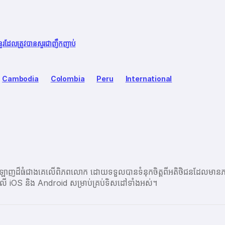
នួរដែលត្រូវបានសួរជាញឹកញាប់
Cambodia
Colombia
Peru
International
ប្រព័ន្ធអនឡាញដ៏ធំជាងគេលើពិភពលោក ដោយទទួលបានទំនុកចិត្តពីអតិថិជនដ
ព្ចនៅលើ iOS និង Android សម្រាប់គ្រប់ទិសដៅទាំងអស់។