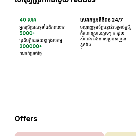
40 លាន
សេវាកម្មអតិថិជន 24/7
អ្នកប្រើប្រាស់ទូទាំងពិភពលោក
បណ្តាញទូរស័ព្ទបន្ទាន់សម្រាប់ស្ត្រី,
5000+
ដំណោះស្រាយភ្លាមៗ ការផ្តល់
សំណង និងការសម្របសម្រួល
ប្រតិបត្តិកររថយន្តក្រុងសកម្ម
ខ្លួនឯង
200000+
ការកក់ប្រចាំថ្ងៃ
18 Years of experience
you can trust
Offers