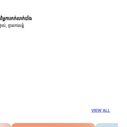
តម្លៃការកក់លាក់បាំង
បាស់, គ្មានការបន្លំ
VIEW ALL