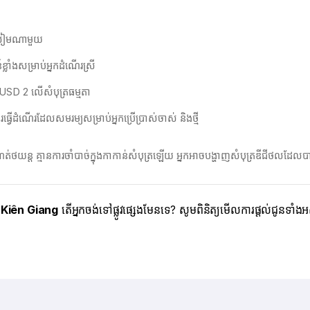
ក់លៀមណាមួយ
ាំងសម្រាប់អ្នកដំណើរស្រី
ម USD 2 លើសំបុត្រធម្មតា
ធ្វើដំណើរដែលសមរម្យសម្រាប់អ្នកប្រើប្រាស់ចាស់ និងថ្មី
ត់ថយន្ត គ្មានការចាំបាច់ក្នុងកាកាន់សំបុត្រឡើយ​ អ្នកអាចបង្ហាញសំបុត្រឌីជីថលដ
 Kiên Giang
តើអ្នកចង់ទៅផ្លូវផ្សេងមែនទេ? សូមពិនិត្យមើលការផ្តល់ជូនទា