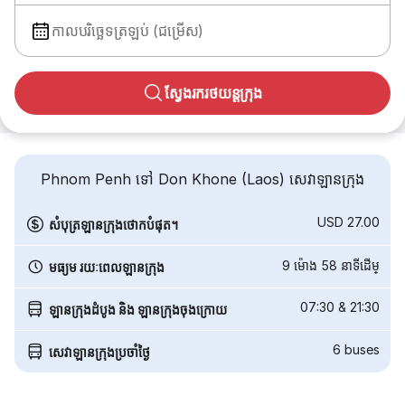
កាលបរិច្ឆេទត្រឡប់ (ជម្រើស)
ស្វែងរករថយន្តក្រុង
Phnom Penh ទៅ Don Khone (Laos) សេវាឡានក្រុង
USD 27.00
សំបុត្រឡានក្រុងថោកបំផុត។
9 ម៉ោង 58 នាទី​ដើម្
មធ្យម រយៈពេលឡានក្រុង
07:30
&
21:30
ឡានក្រុងដំបូង និង ឡានក្រុងចុងក្រោយ
6
buses
សេវាឡានក្រុងប្រចាំថ្ងៃ