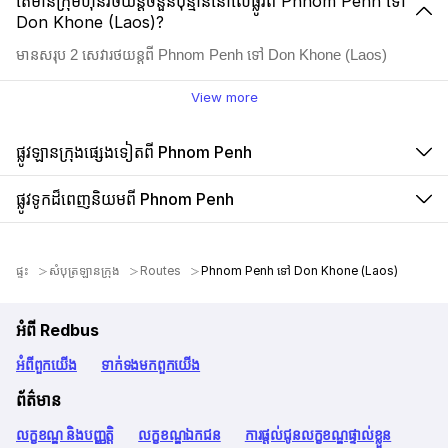
តើមានក្រុមហ៊ុនរថយន្តចំនួនប៉ុន្មាននៅលើផ្លូវពី Phnom Penh ទៅ
Don Khone (Laos)?
មានសរុប 2 សេវារថយន្តពី Phnom Penh ទៅ Don Khone (Laos)
View more
ផ្លូវឡានក្រុងផ្សេងទៀតពី Phnom Penh
ផ្លូវទូកដ៏ពេញនិយមពី Phnom Penh
ផ្ទះ
សំបុត្រឡានក្រុង
Routes
Phnom Penh ទៅ Don Khone (Laos)
អំពី Redbus
អំពី​ពួក​យើង
ទាក់ទង​មក​ពួក​យើង
ព័ត៌មាន
លក្ខខណ្ឌ និងបញ្ញត្តិ
លក្ខខណ្ឌឯកជន
ការផ្តល់ជូនលក្ខខណ្ឌផ្ទាល់ខ្លួន