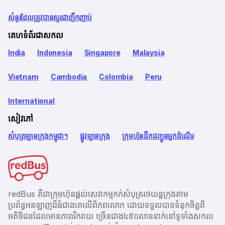
សំនួរដែលត្រូវបានសួរជាញឹកញាប់
គេហទំព័រជាសកល
India
Indonesia
Singapore
Malaysia
Vietnam
Cambodia
Colombia
Peru
International
សៀវភៅ
សំបុត្រឡានក្រុងកម្ពុជា។
ផ្លូវឡានក្រុង
ក្រុមហ៊ុនដឹកជញ្ជូនអ្នកដំណើរ
redBus គឺជាក្រុមហ៊ុនផ្តល់សេវាកម្មកក់សំបុត្ររថយន្តក្រុងតាម
ប្រព័ន្ធអនឡាញដ៏ធំជាងគេលើពិភពលោក ដោយទទួលបានទំនុកចិត្តពី
អតិថិជនដែលមានភាពរីករាយ ច្រើនជាង​៤៥០លាននាក់នៅទូទាំងសកល