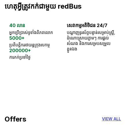
ហេតុអ្វីត្រូវកក់ជាមួយ redBus
40 លាន
សេវាកម្មអតិថិជន 24/7
ធា
អ្នកប្រើប្រាស់ទូទាំងពិភពលោក
បណ្តាញទូរស័ព្ទបន្ទាន់សម្រាប់ស្ត្រី,
ស្
5000+
ដំណោះស្រាយភ្លាមៗ ការផ្តល់
ប្
សំណង និងការសម្របសម្រួល
ប្រតិបត្តិកររថយន្តក្រុងសកម្ម
ខ្លួនឯង
200000+
ការកក់ប្រចាំថ្ងៃ
18 Years of experience
you can trust
Offers
VIEW ALL