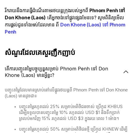
រីករាយនឹងការធ្វើដំណើរតាមរថយន្តក្រុងរបស់អ្នកពី
Phnom Penh ទៅ
Don Khone (Laos)
តើអ្នកចង់ទៅផ្លូវផ្សេងមែនទេ? សូមពិនិត្យមើល
ការផ្តល់ជូនទាំងអស់ដែលមាន ពី
Don Khone (Laos) ទៅ Phnom
Penh
សំណួរដែលគេសួរញឹកញាប់
តើការបញ្ចុះតម្លៃបច្ចុប្បន្នសម្រាប់ Phnom Penh ទៅ Don
Khone (Laos) មានអ្វីខ្លះ?
បញ្ចុះតម្លៃដែលមានស្រាប់នៅលើផ្លូវរថយន្តពី Phnom Penh ទៅ Don Khone
(Laos) មានដូចជា៖
បញ្ចុះតម្លៃរហូតដល់ 25% សម្រាប់អតិថិជនចាស់ ប្រើកូដ KHBUS
ដើម្បីទទួលបានបញ្ចុះតម្លៃ 10% រហូតដល់ USD $1 និងទឹកប្រាក់
ត្រលប់មកវិញ 15% រហូតដល់ USD $3 ក្នុងរយៈពេល 1 ម៉ោង។
បញ្ចុះតម្លៃរហូតដល់ 50% សម្រាប់អតិថិជនថ្មី ប្រើកូដ KHNEW ដើម្បី