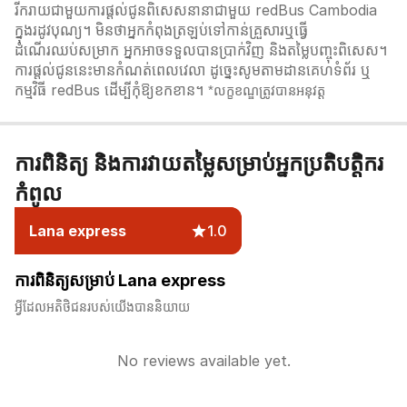
រីករាយជាមួយការផ្តល់ជូនពិសេសនានាជាមួយ redBus Cambodia
ក្នុងរដូវបុណ្យ។ មិនថាអ្នកកំពុងត្រឡប់ទៅកាន់គ្រួសារឬធ្វើ
ដំណើរឈប់សម្រាក អ្នកអាចទទួលបានប្រាក់វិញ និងតម្លៃបញ្ចុះពិសេស។
ការផ្តល់ជូននេះមានកំណត់ពេលវេលា ដូច្នេះសូមតាមដានគេហទំព័រ ឬ
កម្មវិធី redBus ដើម្បីកុំឱ្យខកខាន។
*លក្ខខណ្ឌត្រូវបានអនុវត្ត
ការពិនិត្យ និងការវាយតម្លៃសម្រាប់អ្នកប្រតិបត្តិករ
កំពូល
Lana express
1.0
ការពិនិត្យសម្រាប់ Lana express
អ្វីដែលអតិថិជនរបស់យើងបាននិយាយ
No reviews available yet.