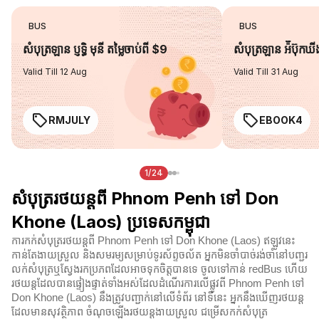
BUS
BUS
សំបុត្រឡាន ប្ញទ្ធិ មុនី តម្លៃចាប់ពី $9
សំបុត្រឡាន អ៉ីប៊ុកឃ
Valid Till 12 Aug
Valid Till 31 Aug
RMJULY
EBOOK4
1/24
សំបុត្ររថយន្តពី Phnom Penh ទៅ Don
Khone (Laos) ប្រទេសកម្ពុជា
ការកក់សំបុត្ររថយន្តពី Phnom Penh ទៅ Don Khone (Laos) ឥឡូវនេះ
កាន់តែងាយស្រួល និងសមរម្យសម្រាប់ទូរស័ព្ទចល័ត អ្នកមិនចាំបាច់រង់ចាំនៅបញ្ជរ
លក់សំបុត្រឬស្វែងរកប្រភពដែលអាចទុកចិត្តបានទេ ចូលទៅកាន់ redBus ហើយ
រថយន្តដែលបានផ្ទៀងផ្ទាត់ទាំងអស់ដែលដំណើរការលើផ្លូវពី Phnom Penh ទៅ
Don Khone (Laos) នឹងត្រូវបញ្ជាក់នៅលើទំព័រ នៅទីនេះ អ្នកនឹងឃើញរថយន្ត
ដែលមានសុវត្ថិភាព ចំណុចឡើងរថយន្តងាយស្រួល ជម្រើសកក់សំបុត្រ