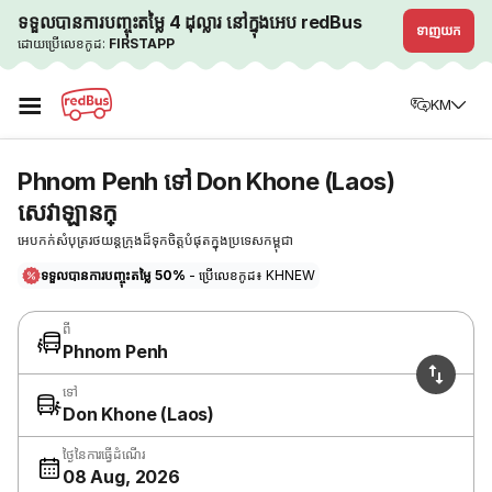
ទទួលបានការបញ្ចុះតម្លៃ 4 ដុល្លារ នៅក្នុងអេប redBus
ទាញយក
ដោយប្រើលេខកូដ:
FIRSTAPP
☰
KM
Phnom Penh ទៅ Don Khone (Laos)
សេវាឡានក្
អេបកក់សំបុត្ររថយន្តក្រុងដ៏ទុកចិត្តបំផុតក្នុងប្រទេសកម្ពុជា
ទទួលបានការបញ្ចុះតម្លៃ 50%
- ប្រើលេខកូដ៖ KHNEW
ពី
Phnom Penh
ទៅ
Don Khone (Laos)
ថ្ងៃនៃការធ្វើដំណើរ
08 Aug, 2026