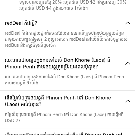
ទទួលបានបញ្ចុះតម្លៃ 20% រហូតដល់ USD $2 និងប្រាក់វិញ 30%
រហូតដល់ USD $4 ក្នុងរយៈពេល 1 ម៉ោង។
redDeal គឺជាអ្វី?
redDeal គឺជាការផ្តល់ជូនពិសេសដែលមាននៅលើក្រុមហ៊ុនរថយន្តមួយចំនួន
ជាមួយការបញ្ចុះតម្លៃថេរ 2​ ដុល្លា អាចរក redDeal នៅលើទំព័រកក់សំបុត្ររបស់
redBus និងកម្មវិធីទូរស័ព្ទចល័ត
រយៈពេលជាមធ្យមក្នុងការទៅដល់ Don Khone (Laos) ពី
Phnom Penh តាមរថយន្តត្រូវប្រើរយះពេលប៉ុន្មាន?
រយៈពេលជាមធ្យមក្នុងការទៅដល់ Don Khone (Laos) ពី Phnom Penh
តាមរថយន្តគឺ 9 ម៉ោង
តើតម្លៃសំបុត្ររថយន្តពី Phnom Penh ទៅ Don Khone
(Laos) អស់ប៉ុន្មាន?
តម្លៃសំបុត្ររថយន្តពី Phnom Penh ទៅ Don Khone (Laos) ចាប់ផ្តើមពី
USD 27