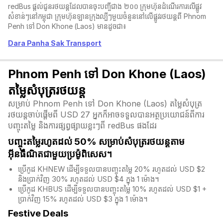
redBus ផ្តល់ជូនរថយន្តដែលបានចុះបញ្ចីជាង ២០០ ក្រុមហ៊ុនដំណើរការលើផ្លូវ
សំខាន់ៗនៅកម្ពុជា ក្រុមហ៊ុនឡានក្រុង​ល្បីៗមួយចំនួននៅលើផ្លូវរថយន្តពី Phnom
Penh ទៅ Don Khone (Laos) មានដូចជា៖
Dara Panha Sak Transport
Phnom Penh ទៅ Don Khone (Laos)
តម្លៃសំបុត្ររថយន្ត
សម្រាប់ Phnom Penh ទៅ Don Khone (Laos) តម្លៃសំបុត្រ
រថយន្តចាប់ផ្តើមពី USD 27 អ្នកក៏អាចទទួលបានអត្ថប្រយោជន៍ពីការ
បញ្ចុះតម្លៃ និងការផ្សព្វផ្សាយខ្លះៗពី redBus ផងដែរ
បញ្ចុះតម្លៃរហូតដល់ 50% សម្រាប់សំបុត្ររថយន្តតាម
អ៊ីនធឺណិតជាមួយប្រម៉ូពិសេស។
ប្រើកូដ KHNEW ដើម្បីទទួលបានបញ្ចុះតម្លៃ 20% រហូតដល់ USD $2
និងប្រាក់វិញ 30% រហូតដល់ USD $4 ក្នុង 1 ម៉ោង។
ប្រើកូដ KHBUS ដើម្បីទទួលបានបញ្ចុះតម្លៃ 10% រហូតដល់ USD $1 +
ប្រាក់វិញ 15% រហូតដល់ USD $3 ក្នុង 1 ម៉ោង។
Festive Deals