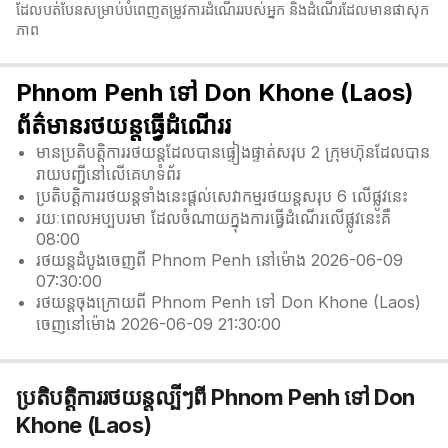
ដែលបត់បែនសម្រាប់បំពេញតម្រូវការដំណើររបស់អ្នក និងដំណើរដែលមានផាសុក
ភាព
Phnom Penh ទៅ Don Khone (Laos)
ព័ត៌មានរថយន្តធ្វើដំណើររ
មានប្រតិបត្តិការរថយន្តដែលបានផ្ទៀងផ្ទាត់សរុប 2 ក្រុមហ៊ុនដែលបាន
រាយបញ្ជីនៅលើគេហទំព័រ
ប្រតិបត្តិការរថយន្តទាំងនេះផ្តល់សេវាកម្មរថយន្តសរុប 6 លើផ្លូវនេះ
រយៈពេលអប្បបរមា ដែលចំណាយក្នុងការធ្វើដំណើរលើផ្លូវនេះគឺ
08:00
រថយន្តដំបូងចេញពី Phnom Penh នៅម៉ោង 2026-06-09
07:30:00
រថយន្តចុងក្រោយពី Phnom Penh ទៅ Don Khone (Laos)
ចេញនៅម៉ោង 2026-06-09 21:30:00
ប្រតិបត្តិការរថយន្តល្បីៗពី Phnom Penh ទៅ Don
Khone (Laos)