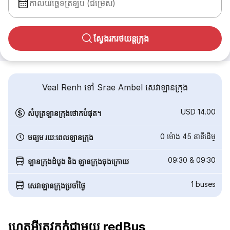
កាលបរិច្ឆេទត្រឡប់ (ជម្រើស)
ស្វែងរករថយន្តក្រុង
Veal Renh ទៅ Srae Ambel សេវាឡានក្រុង
USD 14.00
សំបុត្រឡានក្រុងថោកបំផុត។
0 ម៉ោង 45 នាទី​ដើម្
មធ្យម រយៈពេលឡានក្រុង
09:30
&
09:30
ឡានក្រុងដំបូង និង ឡានក្រុងចុងក្រោយ
1
buses
សេវាឡានក្រុងប្រចាំថ្ងៃ
ហេតុអ្វីត្រូវកក់ជាមួយ redBus