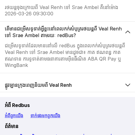
រថយន្តចុងក្រោយពី Veal Renh ទៅ Srae Ambel គឺនៅម៉ោង
2026-03-26 09:30:00
តើមានជម្រើសទូទាត់អ្វីខ្លះនៅពេលកក់សំបុត្ររថយន្តពី Veal Renh
ទៅ Srae Ambel តាមរយៈ redBus?
ជម្រើសទូទាត់ដែលមាននៅលើ redBus ក្នុងពេលកក់សំបុត្ររថយន្តពី
Veal Renh ទៅ Srae Ambel មានដូចជា៖ កាត ឥណពន្ធ កាត
ឥណទាន ការទូទាត់តាមធនាគារតាមអ៊ិនធឺណិត ABA QR Pay ឬ
WingBank
ផ្លូវឡានក្រុងពេញនិយមពី Veal Renh
អំពី Redbus
អំពី​ពួក​យើង
ទាក់ទង​មក​ពួក​យើង
ព័ត៌មាន