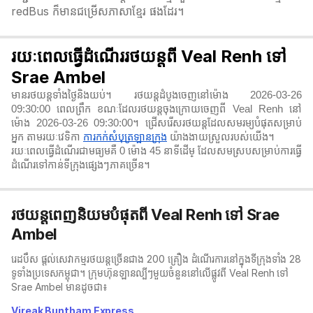
redBus ក៏មានជម្រើសភាសាខ្មែរ ផងដែរ។
រយៈពេលធ្វើដំណើររថយន្តពី Veal Renh ទៅ
Srae Ambel
មានរថយន្តទាំងថ្ងៃនិងយប់។ រថយន្តដំបូងចេញនៅម៉ោង 2026-03-26
09:30:00 ពេលព្រឹក ខណៈដែលរថយន្តចុងក្រោយចេញពី Veal Renh នៅ
ម៉ោង 2026-03-26 09:30:00។ ជ្រើសរើសរថយន្តដែលសមរម្យបំផុតសម្រាប់
អ្នក តាមរយៈវេទិកា
ការកក់សំបុត្រឡានក្រុង
យ៉ាងងាយស្រួលរបស់យើង។
រយៈពេលធ្វើដំណើរជាមធ្យមគឺ 0 ម៉ោង 45 នាទី​ដើម្ ដែលសមស្របសម្រាប់ការធ្វើ
ដំណើរទៅកាន់ទីក្រុងផ្សេងៗភាគច្រើន។
រថយន្តពេញនិយមបំផុតពី Veal Renh ទៅ Srae
Ambel
រេដបឹស ផ្តល់សេវាកម្មរថយន្តច្រើនជាង 200 គ្រឿង ដំណើរការនៅក្នុងទីក្រុងទាំង 28
ទូទាំងប្រទេសកម្ពុជា។ ក្រុមហ៊ុនឡានល្បីៗមួយចំនួននៅលើផ្លូវពី Veal Renh ទៅ
Srae Ambel មានដូចជា៖
Vireak Buntham Express