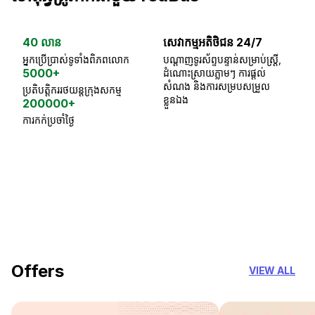
40 លាន
សេវាកម្មអតិថិជន 24/7
ធា
អ្នកប្រើប្រាស់ទូទាំងពិភពលោក
បណ្តាញទូរស័ព្ទបន្ទាន់សម្រាប់ស្ត្រី,
ស្
5000+
ដំណោះស្រាយភ្លាមៗ ការផ្តល់
ប្
សំណង និងការសម្របសម្រួល
ប្រតិបត្តិកររថយន្តក្រុងសកម្ម
ខ្លួនឯង
200000+
ការកក់ប្រចាំថ្ងៃ
18 Years of experience
you can trust
Offers
VIEW ALL