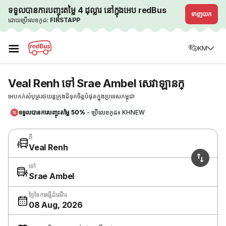
ទទួលបានការបញ្ចុះតម្លៃ 4 ដុល្លារ នៅក្នុងអេប redBus
ទាញយក
ដោយប្រើលេខកូដ:
FIRSTAPP
☰
KM
Veal Renh ទៅ Srae Ambel សេវាឡានក្
អេបកក់សំបុត្ររថយន្តក្រុងដ៏ទុកចិត្តបំផុតក្នុងប្រទេសកម្ពុជា
ទទួលបានការបញ្ចុះតម្លៃ 50%
- ប្រើលេខកូដ៖ KHNEW
ពី
Veal Renh
ទៅ
Srae Ambel
ថ្ងៃនៃការធ្វើដំណើរ
08 Aug, 2026