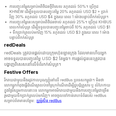
ការបញ្ចុះតម្លៃសម្រាប់អតិថិជនថ្មីពិសេស រហូតដល់ 50%។ ប្រើកូដ
KHNEW ដើម្បីទទួលបានបញ្ចុះតម្លៃ 20% រហូតដល់ USD $2 + ប្រាក់
វិញ 30% រហូតដល់ USD $4 ក្នុងរយៈពេល 1 ម៉ោងបន្ទាប់ពីកក់សំបុត្រ។
ការបញ្ចុះតម្លៃនេះសម្រាប់អតិថិជនចាស់ រហូតដល់ 25%។ ប្រើកូដ KHBUS
ពេលកក់សំបុត្
រ ដើម្បីទទួលបានបញ្ចុះតម្លៃចាប់ពី 10% រហូតដល់ USD $1
+ ទឹកប្រាក់ត្រលប់មកវិញ 15% រហូតដល់ USD $3 ក្នុងរយៈពេល 1 ម៉ោង
បន្ទាប់ពីកក់សំបុត្
redDeals
redDeals ត្រូវបានផ្តល់ដោយក្រុមហ៊ុនឡានក្រុង ដែលមានហើយអ្នក
អាចទទួលបានបញ្ចុះតម្លៃ USD $2 តែម្ដង។ ការផ្តល់ជូននេះត្រូវបាន
បង្ហាញពិសេសនៅលើទំព័រកក់សំបុត្រ។​​
Festive Offers
រីករាយជាមួយនឹងរដូវកាលបុណ្យភ្ជុំ​នៅលើ redBus ប្រទេសកម្ពុជា។ មិនថា
លោកអ្នកកំពុងធ្វើដំណើរត្រលប់ទៅស្រុកកំណើតដើម្បីជួបជុំគ្រួសារ ឬ លំហែកាយ
ក្នុងថ្ងៃវិស្សមកាលនោះទេ លោកអ្នកអាចរីករាយជាមួយនឹងការបញ្ចុះតម្លៃជាច្រើន
រួមជាមួយទឹកប្រាក់ត្រលប់មកវិញ។ អាចចូលទៅកាន់គេហទំព័ររបស់ redBus
សម្រាប់ព័តមានបន្ថែម:
ប្រូម៉ូសិន redBus