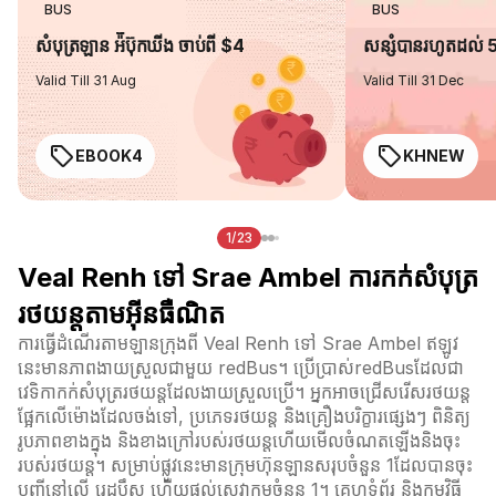
BUS
BUS
សំបុត្រឡាន អ៉ីប៊ុកឃីង ចាប់ពី $4
សន្សំបានរហូតដល់
Valid Till 31 Aug
Valid Till 31 Dec
EBOOK4
KHNEW
1/23
Veal Renh ទៅ Srae Ambel ការកក់សំបុត្រ
រថយន្តតាមអ៊ីនធឺណិត
ការធ្វើដំណើរតាមឡានក្រុងពី Veal Renh ទៅ Srae Ambel ឥឡូវ
នេះមានភាពងាយស្រួលជាមួយ redBus។ ប្រើប្រាស់redBusដែលជា
វេទិកាកក់សំបុត្ររថយន្តដែលងាយស្រួលប្រើ។ អ្នកអាចជ្រើសរើសរថយន្ត
ផ្អែកលើម៉ោងដែលចង់ទៅ, ប្រភេទរថយន្ត និងគ្រឿងបរិក្ខារផ្សេងៗ ពិនិត្យ
រូបភាពខាងក្នុង និងខាងក្រៅរបស់រថយន្តហើយមើលចំណតឡើងនិងចុះ
របស់រថយន្ត។ សម្រាប់ផ្លូវនេះមានក្រុមហ៊ុនឡានសរុបចំនួន 1ដែលបានចុះ
បញ្ជីនៅលើ រេដបឹស ហើយផ្តល់សេវាកម្មចំនួន 1។ គេហទំព័រ និងកម្មវិធី