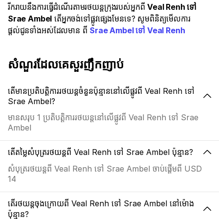
រីករាយនឹងការធ្វើដំណើរតាមរថយន្តក្រុងរបស់អ្នកពី
Veal Renh ទៅ
Srae Ambel
តើអ្នកចង់ទៅផ្លូវផ្សេងមែនទេ? សូមពិនិត្យមើលការ
ផ្តល់ជូនទាំងអស់ដែលមាន ពី
Srae Ambel ទៅ Veal Renh
សំណួរដែលគេសួរញឹកញាប់
តើមានប្រតិបត្តិការរថយន្តចំនួនប៉ុន្មាននៅលើផ្លូវពី Veal Renh ទៅ
Srae Ambel?
មានសរុប 1 ប្រតិបត្តិការរថយន្តនៅលើផ្លូវពី Veal Renh ទៅ Srae
Ambel
តើតម្លៃសំបុត្ររថយន្តពី Veal Renh ទៅ Srae Ambel ប៉ុន្មាន?
សំបុត្ររថយន្តពី Veal Renh ទៅ Srae Ambel ចាប់ផ្តើមពី USD
14
តើរថយន្តចុងក្រោយពី Veal Renh ទៅ Srae Ambel នៅម៉ោង
ប៉ុន្មាន?