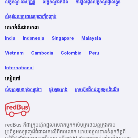
លក្ខខណ្ឌ និងបញ្ញត្តិ
លក្ខខណ្ឌឯកជន
ការផ្តល់ជូនលក្ខខណ្ឌផ្ទាល់ខ្លួន
សំនួរដែលត្រូវបានសួរជាញឹកញាប់
គេហទំព័រជាសកល
India
Indonesia
Singapore
Malaysia
Vietnam
Cambodia
Colombia
Peru
International
សៀវភៅ
សំបុត្រឡានក្រុងកម្ពុជា។
ផ្លូវឡានក្រុង
ក្រុមហ៊ុនដឹកជញ្ជូនអ្នកដំណើរ
redBus គឺជាក្រុមហ៊ុនផ្តល់សេវាកម្មកក់សំបុត្ររថយន្តក្រុងតាម
ប្រព័ន្ធអនឡាញដ៏ធំជាងគេលើពិភពលោក ដោយទទួលបានទំនុកចិត្តពី