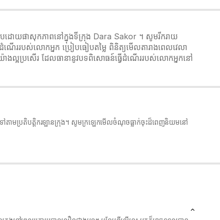
ប្រកបដោយផាសុកភាពនៅក្នុងទីក្រុង Dara Sakor ។ សូមរីករាយ
្វើដំណើររបស់លោកអ្នក ប្រៀបធៀបតម្លៃ ពិនិត្យមើលតារាងពេលវេលា
ិជនយ៉ាងល្អប្រសើរ ដែលធានានូវបទពិសោធន៍ធ្វើដំណើររបស់លោកអ្នកនៅ
ួលទៅតាមប្រតិបត្តិករឡានក្រុង។ សូមក្រឡេកមើលចំណុចធ្លាក់ចុះដ៏ពេញនិយមនៅ