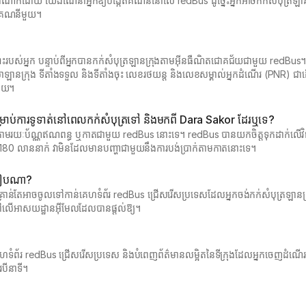
ាយ៉ាងណាក៏ដោយ យើងណែនាំអ្នកឱ្យបង្កើតគណនីនៅលើ redBus ដូច្នេះអ្នកអាចកក់សំបុត្
កើតគណនីមួយ។
ះរបស់អ្នក បន្ទាប់ពីអ្នកបានកក់សំបុត្រឡានក្រុងតាមអ៊ីនធឺណិតជោគជ័យជាមួយ redBus
លាឡានក្រុង ទីតាំងទទួល និងទីតាំងចុះ លេខរថយន្ត និងលេខសម្គាល់អ្នកដំណើរ (PNR) ជា
មួយ។
ំសម្រាប់ការទូទាត់នៅពេលកក់សំបុត្រទៅ និងមកពី Dara Sakor ដែរឬទេ?
ំបុត្រតាមរយៈប័ណ្ណឥណពន្ធ ឬកាតជាមួយ redBus នោះទេ។ redBus បានយកចិត្តទុកដាក់លើវិធ
 180 លាននាក់ វាមិនដែលមានបញ្ហាជាមួយនឹងការបង់ប្រាក់តាមកាតនោះទេ។
របៀបណា?
 អ្នកគ្រាន់តែអាចចូលទៅកាន់គេហទំព័រ redBus ជ្រើសរើសប្រទេសដែលអ្នកចង់កក់សំបុត្រឡ
 នៅលើអាសយដ្ឋានអ៊ីមែលដែលបានផ្តល់ឱ្យ។
េហទំព័រ redBus ជ្រើសរើសប្រទេស និងបំពេញព័ត៌មានលម្អិតនៃទីក្រុងដែលអ្នកចេញដំណ
បីនាទី។