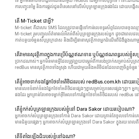
ទេ អ្នកមិនចាំបាច់បង្កើតគណនីជាមួយ redBus ដើម្បីកក់សំបុត្រទេ។ ទោះជ
ការបញ្ចុះតម្លៃ និងការផ្តល់ជូនពិសេសនៅលើសំបុត្រឡានក្រុងផងដែរ ដោយបង្
តើ M-Ticket ជាអ្វី?
M-ticket គឺជាសារ SMS ដែលត្រូវបានផ្ញើទៅកាន់លេខទូរស័ព្ទដែលបានចុះឈ្មោ
M-ticket រួមបញ្ចូលព័ត៌មានលំអិតអំពីសំបុត្រឡានក្រុងរបស់អ្នក ដូចជាពេលវេ
កាត់បន្ថយចំនួនសំបុត្រក្រដាស និងដើម្បីធានាសុវត្ថិភាពអ្នកដំណើរពីជំងឺឆ្លងណា
តើវាមានសុវត្ថិភាពក្នុងការប្រើប័ណ្ណឥណទាន ឬប័ណ្ណឥណពន្ធរបស់ខ្ញុ
ប្រាកដណាស់។ អ្នកមិនមានអ្វីដែលត្រូវព្រួយបារម្ភអំពីការបង់ប្រាក់សម្រាប់ស
redBus មានសុវត្ថិភាពទាំងស្រុង ហើយជាមួយនឹងអតិថិជនដែលពេញចិត្តចំនួន
តើខ្ញុំអាចទាក់ទងផ្នែកថែទាំអតិថិជនរបស់ redBus.com.kh ដោយ
មានលេខទំនាក់ទំនងផ្នែកថែទាំអតិថិជនផ្សេងៗគ្នាសម្រាប់ប្រទេសផ្សេងៗគ្នា។
ផងដែរ អ្នកគ្រាន់តែអាចទម្លាក់អ៊ីមែលទៅការផ្នែកថែទាំអតិថិជនរបស់ redBus
តើខ្ញុំកក់សំបុត្រឡានក្រុងរបស់ខ្ញុំនៅ Dara Sakor ដោយរបៀបណា?
អ្នកអាចកក់សំបុត្រឡានក្រុងទៅកាន់ Dara Sakor ដោយគ្រាន់តែចូលទៅកាន់គ
មានជំនួយផ្សេងៗ អ្នកអាចកក់សំបុត្រឡានក្រុងទៅ Dara Sakor ក្នុងរយៈពេលពីរ
តើ​ទីតាំងឡើងជិះ​របស់​ខ្ញុំ​នៅ​ឯណា?