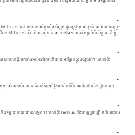
រឡានក្រុងនៅពេលក្រោយបានលឿនជាងមុន។ បន្ថែមពីលើនេះ អ្នកក៏អាចទទួលបាន
។ M-Ticket នេះអាចជាការជំនួសនៃសំបុត្រឡានក្រុងរបស់អ្នកដែលបានបោះពុម្ព។
ដើម។ M-Ticket គឺជាជំហ៊ានមួយដែល redBus បានគិតគូរអំពីបរិស្ថាន ដើម្បី
ានការសុវត្ថិភាពទាំងអស់នៅពេលនិយាយអំពីច្រកផ្លូវបង់ប្រាក់។ គេហទំព័រ
ានក្រុង ហើយរកមើលលេខទំនាក់ទំនងផ្នែកថែទាំអតិថិជននៅខាងលើ។ ដូចគ្នានេះ
ើរ និងទីក្រុងគោលដៅរបស់អ្នក។ គេហទំព័រ redBus គឺងាយស្រួលប្រើ ហើយដោយ