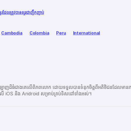
នួរដែលត្រូវបានសួរជាញឹកញាប់
Cambodia
Colombia
Peru
International
ប្រព័ន្ធអនឡាញដ៏ធំជាងគេលើពិភពលោក ដោយទទួលបានទំនុកចិត្តពីអតិថិជនដ
ព្ចនៅលើ iOS និង Android សម្រាប់គ្រប់ទិសដៅទាំងអស់។