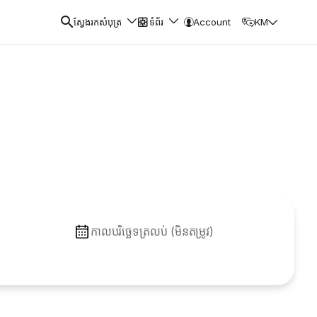
ស្វែងរកសំបុត្រ
ទំព័រ
Account
KM
កាលបរិច្ឆេទត្រលប់ (មិនតម្រូវ)