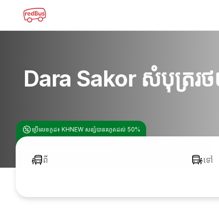
Dara Sakor សំបុត្ររថយ
ប្រើលេខកូដ៖ KHNEW សន្សំបានរហូតដល់ 50%
ពី
ទៅ