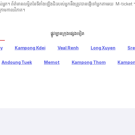
បុត្រ​របស់​អ្នក។ ព័ត៌មានលម្អិតនៃទីតាំងឡើងជិះរបស់អ្នកនឹងត្រូវបានផ្ញើទៅអ្នកតាមរយៈ M
ក្រោមកាលវិភាគ។
ផ្លូវឡានក្រុងផ្សេងទៀត
ey
Kampong Kdei
Veal Renh
Long Xuyen
Sre
Andoung Tuek
Memot
Kampong Thom
Kampon