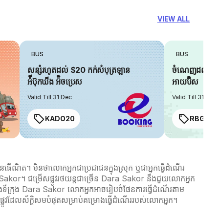
VIEW ALL
BUS
BUS
សន្សំរហូតដល់ $20 កក់សំបុត្រឡាន
ចំណេញដល់ $6 
អ៉ីប៊ុកឃីង អ៉ិចប្រេស
អាយប៊ិស
Valid Till 31 Dec
Valid Till 31 Dec
KADO20
RBGIAN
ធើណិត។ មិនថាលោកអ្នកជាប្រជាជនក្នុងស្រុក ឬជាអ្នកធ្វើដំណើរ
ara Sakor។ ជម្រើសផ្លូវរថយន្តជាច្រើន Dara Sakor នឹងជួយលោកអ្នក
នៅក្នុងទីក្រុង Dara Sakor លោកអ្នកអាចរៀបចំផែនការធ្វើដំណើរតាម
លូវដែលស័ក្តិសមបំផុតសម្រាប់គម្រោងធ្វើដំណើររបស់លោកអ្នក។