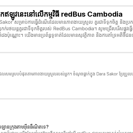
្នកឥឡូវនេះនៅលើកម្មវិធី redBus Cambodia
ra Sakor សម្រាប់ការធ្វើដំណើរដែលមានភាពងាយស្រួល គួរជាទីទុកចិត្ត និង
្ធកក់រថយន្តគួរជាទីទុកចិត្តរបស់ RedBus Cambodia។ សូមជ្រើសរើសផ្លូវធ
ដងប៉ុណ្ណោះ។ យើងមានប្រព័ន្ធទូទាត់ដែលមានសុវត្ថិភាព និងការគាំទ្រអតិថ
លែងដែលសមស្របបំផុតតាមភាពងាយស្រួលរបស់អ្នក។ ចំណុចធ្លាក់ក្នុង Dara Sakor ប្រែប្រ
្រឡានក្រុងតាមអ៊ីនធឺណិតទេ?