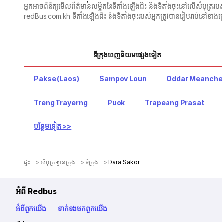
អ្នក​អាច​ពិនិត្យ​មើល​ព័ត៌មាន​លម្អិត​នៃ​ទីតាំងឡើងជិះ និង​ទីតាំងចុះ​នៅលើ​សំ
redBus.com.kh ទីតាំងឡើងជិះ និងទីតាំងចុះរបស់អ្នកត្រូវបានរៀបរាប់នៅខាង
ទីក្រុងពេញនិយមផ្សេងទៀត
Pakse (Laos)
Sampov Loun
Oddar Meanch
Treng Trayerng
Puok
Trapeang Prasat
បន្ថែមទៀត >>
ផ្ទះ
សំបុត្រឡានក្រុង
ទីក្រុង
Dara Sakor
អំពី Redbus
អំពី​ពួក​យើង
ទាក់ទង​មក​ពួក​យើង