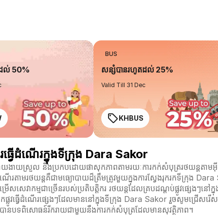
BUS
តដល់ 50%
សន្សំបានរហូតដល់ 25%
c
Valid Till 31 Dec
W
KHBUS
ធ្វើដំណើរក្នុងទីក្រុង Dara Sakor
 ដោយងាយស្រួល និងប្រកបដោយផាសុកភាពតាមរយៈការកក់សំបុត្ររថយន្តតាមអ៊ីន
ំណើរតាមរថយន្តគឺជាមធ្យោបាយដ៏ត្រឹមត្រូវមួយក្នុងការស្វែងរុករកទីក្រុង D
ងជម្រើសសេវាកម្មជាច្រើនរបស់ប្រតិបត្តិករ រថយន្តដែលគ្របដណ្តប់ផ្លូវផ្សេងៗ
វធ្វើដំណើរផ្សេងៗដែលមាននៅក្នុងទីក្រុង Dara Sakor រួចសូមជ្រើសរើសផ្
បានបទពិសោធន៍រីករាយជាមួយនឹងការកក់សំបុត្រដែលមានសុវត្ថិភាព។