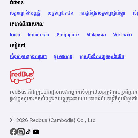
ព័ត៌មាន
លក្ខខណ្ឌ និងបញ្ញត្តិ
លក្ខខណ្ឌឯកជន
ការផ្តល់ជូនលក្ខខណ្ឌផ្ទាល់ខ្លួន
សំ
គេហទំព័រជាសកល
India
Indonesia
Singapore
Malaysia
Vietnam
សៀវភៅ
សំបុត្រឡានក្រុងកម្ពុជា។
ផ្លូវឡានក្រុង
ក្រុមហ៊ុនដឹកជញ្ជូនអ្នកដំណើរ
redBus គឺជាក្រុមហ៊ុនផ្តល់សេវាកម្មកក់សំបុត្ររថយន្តក្រុងតាម
ផ្ដល់ជូននូវការកក់សំបុត្ររថយន្តក្រុងតាមរយៈគេហទំព័រ កម្មវិធីទូរស័
Ⓒ 2026 Redbus (Cambodia) Co., Ltd