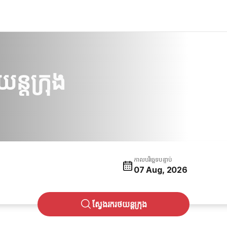
ន្តក្រុង
កាលបរិច្ឆេទបន្ទាប់
07 Aug, 2026
ស្វែងរករថយន្តក្រុង