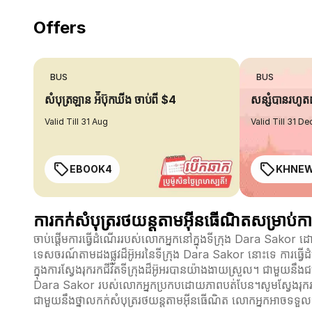
Offers
BUS
BUS
សំបុត្រឡាន អ៉ីប៊ុកឃីង ចាប់ពី $4
សន្សំបានរហូ
Valid Till 31 Aug
Valid Till 31 De
EBOOK4
KHNE
ការកក់សំបុត្ររថយន្តតាមអ៊ីនធើណិតសម្រាប់ការ
ចាប់ផ្តើមការធ្វើដំណើររបស់លោកអ្នកនៅក្នុងទីក្រុង Dara Sakor
ទេសចរណ៍តាមដងផ្លូវដ៏អ៊ូអរនៃទីក្រុង Dara Sakor នោះទេ ការធ្វើដ
ក្នុងការស្វែងរុករកជីវិតទីក្រុងដ៏អ៊ូ​អរបានយ៉ាងងាយស្រួល។ ជាមួយនឹ
Dara Sakor របស់លោកអ្នកប្រកបដោយភាពបត់បែន។សូមស្វែងរុករកផ្លូ
ជាមួយនឹងថ្នាលកក់សំបុត្ររថយន្តតាមអ៊ីនធើណិត លោកអ្នកអាចទទួល