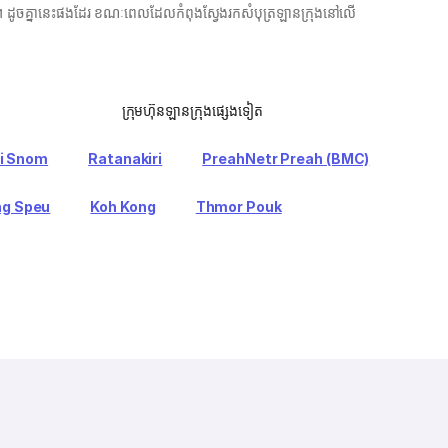
-ticket ។ ដូចគ្នានេះផងដែរ ខណៈពេលដែលកំពុងស្វែងរកសំបុត្រឡានក្រុងនៅលើ
ក្រុមហ៊ុនឡានក្រុងផ្សេងទៀត
i Snom
Ratanakiri
PreahNetr Preah (BMC)
g Speu
Koh Kong
Thmor Pouk