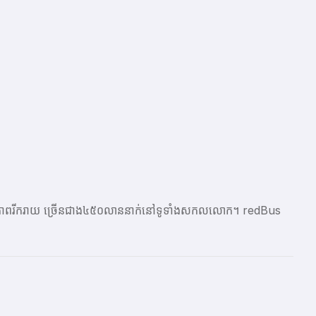
ែលមានភាពរីករាយ ច្រើនជាង​៤៥០លាននាក់នៅទូទាំងសកលលោក។ redBus