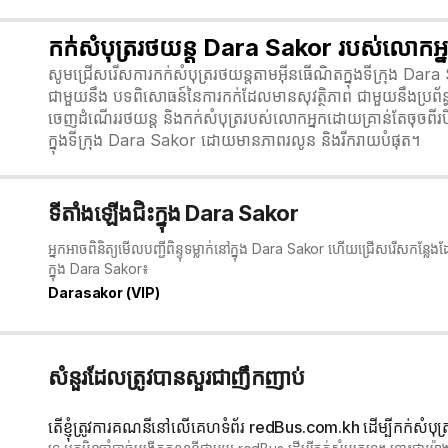
កក់សំបុត្ររថយន្ត Dara Sakor របស់លោកអ
សូមជ្រើសរើសការកក់សំបុត្ររថយន្តតាមអ៊ីនធើណិតក្នុងទីក្រុង Da
ជាមួយនឹង បទពិសោធន៍នៃការកក់ដែលមានសុវត្ថិភាព ជាមួយនឹងប្រព័ន
ចេញដំណើររថយន្ត និងកក់សំបុត្ររបស់លោកអ្នកដោយគ្រាន់តែចុចពីរបី
ក្នុងទីក្រុង Dara Sakor ដោយមានភាពរលូន និងរីករាយបំផុត។
ទីតាំងឡើងជិះក្នុង Dara Sakor
អ្នកអាចពិនិត្យមើលបញ្ជីពិន្ទុទម្លាក់នៅក្នុង Dara Sakor ហើយជ្រើសរើសកន្
ក្នុង Dara Sakor៖
Darasakor (VIP)
សំនួរដែលត្រូវបានសួរជាញឹកញាប់
តើខ្ញុំត្រូវការគណនីនៅលើគេហទំព័រ redBus.com.kh ដើម្បីកក់សំបុត