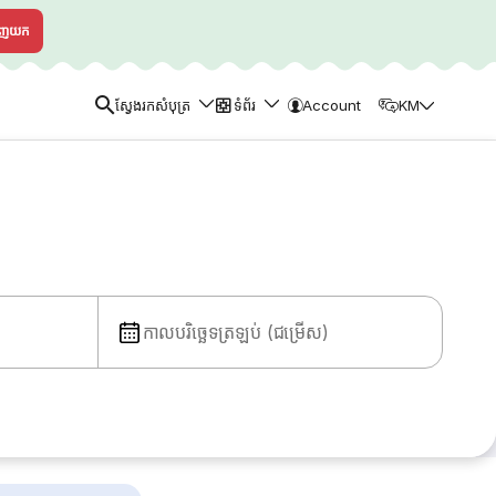
ាញយក
ស្វែងរកសំបុត្រ
ទំព័រ
Account
KM
កាលបរិច្ឆេទត្រឡប់ (ជម្រើស)