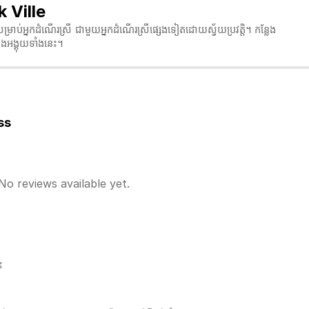
k Ville
ម្រាប់អ្នកដំណើរស្រី ជាមួយអ្នកដំណើរស្រីផ្សេងទៀតដោយស្វ័យប្រវត្តិ។ កន្លែង
ងអង្គុយទាំងនេះ។
ess
No reviews available yet.
ះ