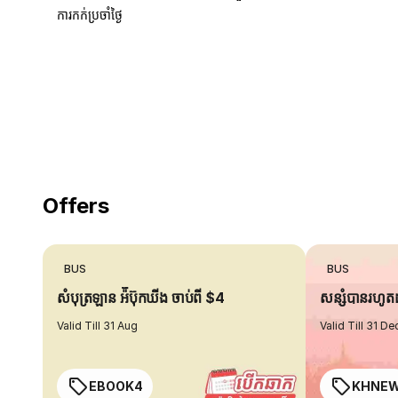
ការកក់ប្រចាំថ្ងៃ
18 Years of experience
you can trust
Offers
BUS
BUS
សំបុត្រឡាន អ៉ីប៊ុកឃីង ចាប់ពី $4
សន្សំបានរហូ
Valid Till 31 Aug
Valid Till 31 De
EBOOK4
KHNE