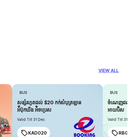
VIEW ALL
BUS
BUS
សន្សំរហូតដល់ $20 កក់សំបុត្រឡាន
ចំណេញដល់ $6 
អ៉ីប៊ុកឃីង អ៉ិចប្រេស
អាយប៊ិស
Valid Till 31 Dec
Valid Till 31 Dec
KADO20
RBGIAN