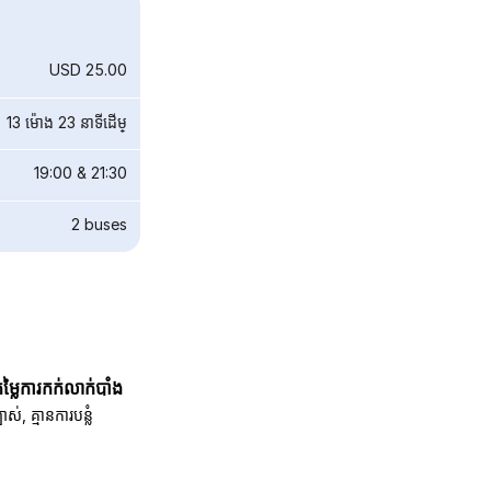
USD 25.00
13 ម៉ោង 23 នាទី​ដើម្
19:00
&
21:30
2
buses
តម្លៃការកក់លាក់បាំង
បាស់, គ្មានការបន្លំ