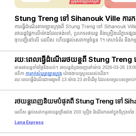
Stung Treng ទៅ Sihanouk Ville ការកក់ស
ការធ្វើដំណើរតាមឡានក្រុងពី Stung Treng ទៅ Sihanouk Vill
រថយន្តផ្អែកលើម៉ោងដែលចង់ទៅ, ប្រភេទរថយន្ត និងគ្រឿងបរិក្ខារផ្
ចុះបញ្ជីនៅលើ រេដបឹស ហើយផ្តល់សេវាកម្មចំនួន 1។ គេហទំព័រ និងកម
រយៈពេលធ្វើដំណើររថយន្តពី Stung Treng
មានរថយន្តទាំងថ្ងៃនិងយប់។ រថយន្តដំបូងចេញនៅម៉ោង 2026-03-26 19
វេទិកា
ការកក់សំបុត្រឡានក្រុង
យ៉ាងងាយស្រួលរបស់យើង។
រយៈពេលធ្វើដំណើរជាមធ្យមគឺ 13 ម៉ោង 23 នាទី​ដើម្ ដែលសមស្របសម្រាប់ការ
រថយន្តពេញនិយមបំផុតពី Stung Treng ទៅ Sih
រេដបឹស ផ្តល់សេវាកម្មរថយន្តច្រើនជាង 200 គ្រឿង ដំណើរការនៅក្នុងទីក្រុងទា
Lana Express