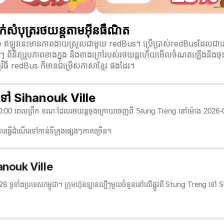
ំបុត្ររថយន្តតាមអ៊ីនធឺណិត
e ឥឡូវនេះមានភាពងាយស្រួលជាមួយ redBus។ ប្រើប្រាស់redBusដែលជាវេទិ
សេងៗ ពិនិត្យរូបភាពខាងក្នុង និងខាងក្រៅរបស់រថយន្តហើយមើលចំណតឡើងនិងចុះ
្មវិធី redBus ក៏មានជម្រើសភាសាខ្មែរ ផងដែរ។
 ទៅ Sihanouk Ville
:00:00 ពេលព្រឹក ខណៈដែលរថយន្តចុងក្រោយចេញពី Stung Treng នៅម៉ោង 2026-03
ធ្វើដំណើរទៅកាន់ទីក្រុងផ្សេងៗភាគច្រើន។
anouk Ville
ំង 28 ទូទាំងប្រទេសកម្ពុជា។ ក្រុមហ៊ុនឡានល្បីៗមួយចំនួននៅលើផ្លូវពី Stung Treng ទៅ