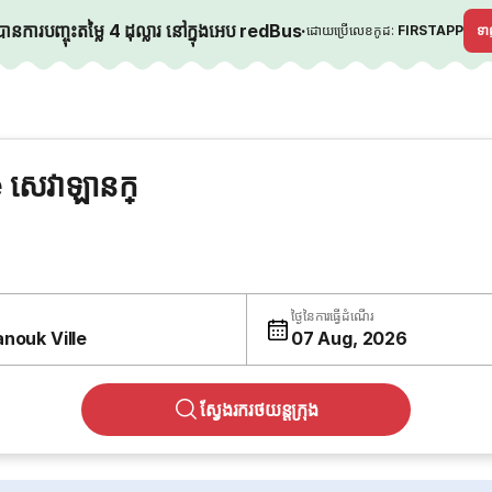
នការបញ្ចុះតម្លៃ 4 ដុល្លារ នៅក្នុងអេប redBus
·
ដោយប្រើលេខកូដ:
FIRSTAPP
ទ
 សេវាឡានក្
ថ្ងៃនៃការធ្វើដំណើរ
anouk Ville
07 Aug, 2026
ស្វែងរករថយន្តក្រុង