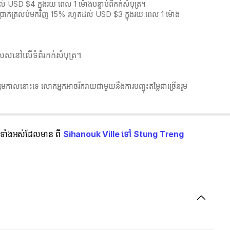
 USD $4 ក្នុងរយៈពេល 1 ម៉ោងបន្ទាប់ពីកក់សំបុត្រ។
ឹកប្រាក់ត្រលប់មកវិញ 15% រហូតដល់ USD $3 ក្នុងរយៈពេល 1 ម៉ោង
េសនៅលើទំព័រកក់សំបុត្រ។​​
ិស្សមកាលនោះទេ លោកអ្នកអាចរីករាយជាមួយនឹងការបញ្ចុះតម្លៃជាច្រើនរួម
ជូនទាំងអស់ដែលមាន ពី
Sihanouk Ville ទៅ Stung Treng