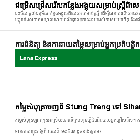
ជម្រើសជ្រើសរើសកន្លែងអង្គុយសម្រាប់ស្ត្រ
រេដបឹស ផ្តល់ជម្រើសកន្លែងអង្គុយពិសេសសម្រាប់ស្ត្រី ដើម្បីធានាបទពិសោធន៍ធ
អង្គុយដែលបានសម្គាល់ដោយពណ៌ផ្កាឈូកនេះជួយដល់ការសម្រេចចិត្ត
និងជ
ការពិនិត្យ និងការវាយតម្លៃសម្រាប់អ្នកប្រតិបត្តិ
Lana Express
តម្លៃសំបុត្រចេញពី Stung Treng ទៅ Sih
តម្លៃសំបុត្រឡានក្រុងអាស្រ័យទៅលើក្រុមហ៊ុនធ្វើដំណើរដែលអ្នកជ្រើសរើស។ ត
មានការបញ្ចុះតម្លៃពិសេសពី redBus ដូចខាងក្រោម៖