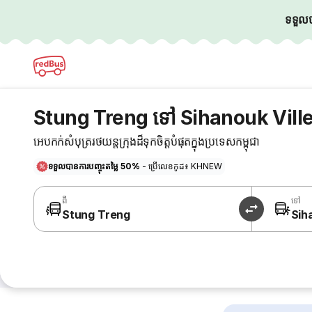
ទទួលបា
Stung Treng ទៅ Sihanouk Ville
អេបកក់សំបុត្ររថយន្តក្រុងដ៏ទុកចិត្តបំផុតក្នុងប្រទេសកម្ពុជា
ទទួលបានការបញ្ចុះតម្លៃ 50%
- ប្រើលេខកូដ៖ KHNEW
ពី
ទៅ
Stung Treng
Sih