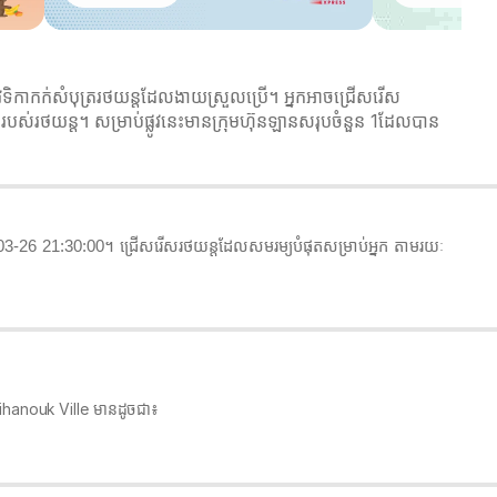
កាកក់សំបុត្ររថយន្តដែលងាយស្រួលប្រើ។ អ្នកអាចជ្រើសរើស
របស់រថយន្ត។ សម្រាប់ផ្លូវនេះមានក្រុមហ៊ុនឡានសរុបចំនួន 1ដែលបាន
-26 21:30:00។ ជ្រើសរើសរថយន្តដែលសមរម្យបំផុតសម្រាប់អ្នក តាមរយៈ
 Sihanouk Ville មានដូចជា៖