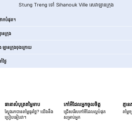
Stung Treng ទៅ Sihanouk Ville សេវាឡានក្រុង
ថោកបំផុត។
នក្រុង
ិង ឡានក្រុងចុងក្រោយ
ំថ្ងៃ
ធានាសំបុត្រតម្លៃទាប
កៅអីដែលអ្នកចូលចិត្ត
គ្មាន
ស្វែងរកបានតម្លៃធូរថ្លៃ? យើងនឹង
ជ្រើសរើសកៅអីដែលល្អបំផុត
តម្លៃច្
ប្រៀបធៀបវា។
សម្រាប់អ្នក