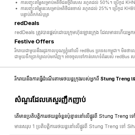
ការបញ្ចុះតម្លៃសម្រាប់អតិថិជនថ្មីពិសេស រហូតដល់ 50%។ ប្រើកូដ K
ការបញ្ចុះតម្លៃនេះសម្រាប់អតិថិជនចាស់ រហូតដល់ 25%។ ប្រើកូដ KH
បន្ទាប់ពីកក់សំបុត្
redDeals
redDeals ត្រូវបានផ្តល់ដោយក្រុមហ៊ុនឡានក្រុង ដែលមានហើយអ្នកអា
Festive Offers
រីករាយជាមួយនឹងរដូវកាលបុណ្យភ្ជុំ​នៅលើ redBus ប្រទេសកម្ពុជា។ មិនថាលោក
ជាមួយទឹកប្រាក់ត្រលប់មកវិញ។ អាចចូលទៅកាន់គេហទំព័ររបស់ redBus សម
រីករាយនឹងការធ្វើដំណើរតាមរថយន្តក្រុងរបស់អ្នកពី
Stung Treng ទៅ
សំណួរដែលគេសួរញឹកញាប់
តើមានប្រតិបត្តិការរថយន្តចំនួនប៉ុន្មាននៅលើផ្លូវពី Stung Treng
មានសរុប 1 ប្រតិបត្តិការរថយន្តនៅលើផ្លូវពី Stung Treng ទៅ Si