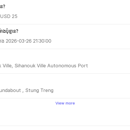
ាន?
ពី USD 25
ប៉ុន្មាន?
ម៉ោង 2026-03-26 21:30:00
ouk Ville, Sihanouk Ville Autonomous Port
oundabout , Stung Treng
View more