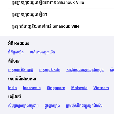
ផ្លូវឡានក្រុងផ្សេងទៀតទៅកាន់ Sihanouk Ville
ផ្លូវឡានក្រុងផ្សេងទៀត។
ផ្លូវទូកដ៏ពេញនិយមទៅកាន់ Sihanouk Ville
អំពី Redbus
អំពី​ពួក​យើង
ទាក់ទង​មក​ពួក​យើង
ព័ត៌មាន
លក្ខខណ្ឌ និងបញ្ញត្តិ
លក្ខខណ្ឌឯកជន
ការផ្តល់ជូនលក្ខខណ្ឌផ្ទាល់ខ្លួន
សំ
គេហទំព័រជាសកល
India
Indonesia
Singapore
Malaysia
Vietnam
សៀវភៅ
សំបុត្រឡានក្រុងកម្ពុជា។
ផ្លូវឡានក្រុង
ក្រុមហ៊ុនដឹកជញ្ជូនអ្នកដំណើរ