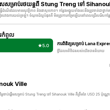
ីពិសេសសម្រាប់រថយន្តពី Stung Treng ទៅ Sihanou
្វើដំណើរដែលមានសុវត្ថិភាព និងផាសុខភាព។ កន្លែងអង្គុយទាំងនេះនឹងត្រូវចាត់ជាថ្នាក់ស
ៀសវាងការយល់ច្រឡំ។ ចំណុចដ៏ល្អបំផុតគឺ មិនត្រូវការកម្រៃឡើយនៅពេលជ្រើសរើសកន្លែ
ករកំពូល
ការពិនិត្យសម្រាប់ Lana Expr
5.0
អ្វីដែលអតិថិជនរបស់យើងបាននិយាយ
anouk Ville
ម្លៃចាប់ផ្តើមសម្រាប់ Stung Treng ទៅ Sihanouk Ville គឺត្រឹមតែ USD 25 ប៉ុណ្ណោ