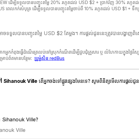
HNEW ដើម្បីទទួលបានបញ្ចុះតម្លៃ 20% រហូតដល់ USD $2 + ប្រាក់វិញ 30% រហូតដល់
BUS ពេលកក់សំបុត្
រ ដើម្បីទទួលបានបញ្ចុះតម្លៃចាប់ពី 10% រហូតដល់ USD $1 + ទ
ចទទួលបានបញ្ចុះតម្លៃ USD $2 តែម្ដង។ ការផ្តល់ជូននេះត្រូវបានបង្ហាញពិស
អ្នកកំពុងធ្វើដំណើរត្រលប់ទៅស្រុកកំណើតដើម្បីជួបជុំគ្រួសារ ឬ លំហែកាយក្នុងថ្ងៃវ
្រាប់ព័តមានបន្ថែម:
ប្រូម៉ូសិន redBus
 Sihanouk Ville
តើអ្នកចង់ទៅផ្លូវផ្សេងមែនទេ? សូមពិនិត្យមើលការផ្តល់
 ទៅ Sihanouk Ville?
hanouk Ville