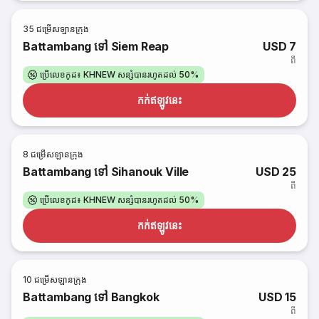
35
ជម្រើសឡានក្រុង
Battambang ទៅ Siem Reap
USD 7
ពី
ប្រើលេខកូដ៖ KHNEW សន្សំបានរហូតដល់ 50%
កក់​ឥឡូវនេះ
8
ជម្រើសឡានក្រុង
Battambang ទៅ Sihanouk Ville
USD 25
ពី
ប្រើលេខកូដ៖ KHNEW សន្សំបានរហូតដល់ 50%
កក់​ឥឡូវនេះ
10
ជម្រើសឡានក្រុង
Battambang ទៅ Bangkok
USD 15
ពី