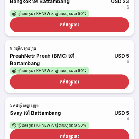
Bangkok ទៅ Battambang
USD 23
ពី
ប្រើលេខកូដ៖ KHNEW សន្សំបានរហូតដល់ 50%
កក់​ឥឡូវនេះ
9
ជម្រើសឡានក្រុង
PreahNetr Preah (BMC) ទៅ
USD 5
ពី
Battambang
ប្រើលេខកូដ៖ KHNEW សន្សំបានរហូតដល់ 50%
កក់​ឥឡូវនេះ
59
ជម្រើសឡានក្រុង
Svay ទៅ Battambang
USD 5
ពី
ប្រើលេខកូដ៖ KHNEW សន្សំបានរហូតដល់ 50%
កក់​ឥឡូវនេះ