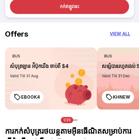
កក់​ឥឡូវនេះ
Offers
VIEW ALL
BUS
BUS
សំបុត្រឡាន អ៉ីប៊ុកឃីង ចាប់ពី $4
សន្សំបានរហូតដល់
Valid Till 31 Aug
Valid Till 31 Dec
EBOOK4
KHNEW
1/23
ការកក់សំបុត្ររថយន្តតាមអ៊ីនធើណិតសម្រាប់ការ