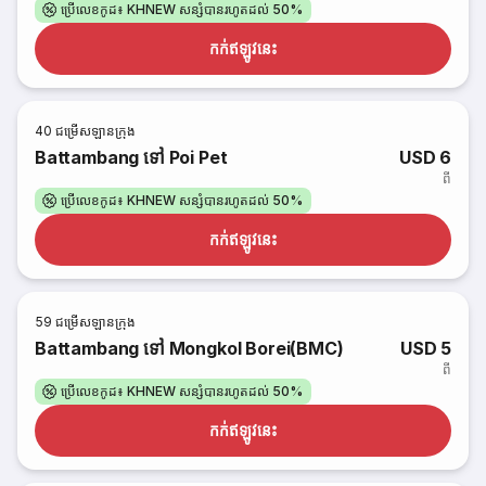
ប្រើលេខកូដ៖ KHNEW សន្សំបានរហូតដល់ 50%
កក់​ឥឡូវនេះ
40
ជម្រើសឡានក្រុង
Battambang ទៅ Poi Pet
USD 6
ពី
ប្រើលេខកូដ៖ KHNEW សន្សំបានរហូតដល់ 50%
កក់​ឥឡូវនេះ
59
ជម្រើសឡានក្រុង
Battambang ទៅ Mongkol Borei(BMC)
USD 5
ពី
ប្រើលេខកូដ៖ KHNEW សន្សំបានរហូតដល់ 50%
កក់​ឥឡូវនេះ