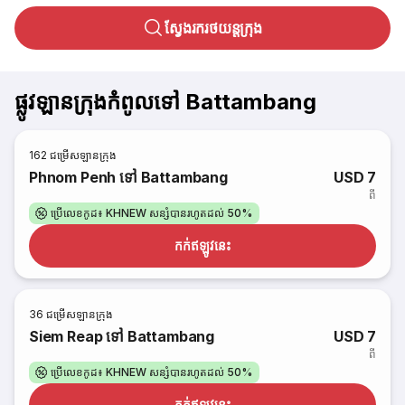
ស្វែងរករថយន្តក្រុង
ផ្លូវឡានក្រុងកំពូលទៅ Battambang
162
ជម្រើសឡានក្រុង
Phnom Penh ទៅ Battambang
USD 7
ពី
ប្រើលេខកូដ៖ KHNEW សន្សំបានរហូតដល់ 50%
កក់​ឥឡូវនេះ
36
ជម្រើសឡានក្រុង
Siem Reap ទៅ Battambang
USD 7
ពី
ប្រើលេខកូដ៖ KHNEW សន្សំបានរហូតដល់ 50%
កក់​ឥឡូវនេះ