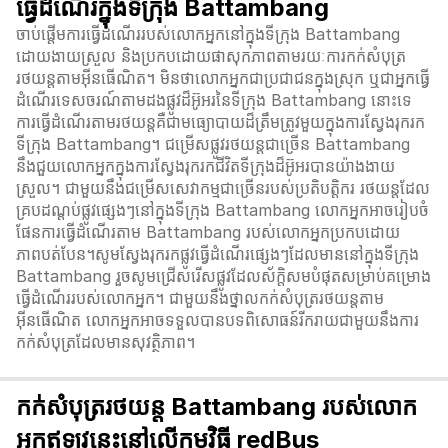
ធ្វើដំណើរក្នុងទីក្រុង Battambang
ចាប់ផ្តើមការធ្វើដំណើររបស់លោកអ្នកនៅក្នុងទីក្រុង Battambang
ដោយងាយស្រួល និងប្រកបដោយផាសុកភាពតាមរយៈការកក់សំបុត្រ
រថយន្តតាមអ៊ីនធើណិត។ មិនថាលោកអ្នកជាប្រជាជនក្នុងស្រុក ឬជាអ្នកធ្វើ
ដំណើរទេសចរណ៍តាមដងផ្លូវដ៏អ៊ូអរនៃទីក្រុង Battambang នោះទេ
ការធ្វើដំណើរតាមរថយន្តគឺជាមធ្យោបាយដ៏ត្រឹមត្រូវមួយក្នុងការស្វែងរុករក
ទីក្រុង Battambang។ ជម្រើសផ្លូវរថយន្តជាច្រើន Battambang
នឹងជួយលោកអ្នកក្នុងការស្វែងរុករកជីវិតទីក្រុងដ៏អ៊ូ​អរបានយ៉ាងងាយ
ស្រួល។ ជាមួយនឹងជម្រើសសេវាកម្មជាច្រើនរបស់ប្រតិបត្តិករ រថយន្តដែល
គ្របដណ្តប់ផ្លូវផ្សេងៗនៅក្នុងទីក្រុង Battambang លោកអ្នកអាចរៀបចំ
ផែនការធ្វើដំណើរតាម Battambang របស់លោកអ្នកប្រកបដោយ
ភាពបត់បែន។សូមស្វែងរុករកផ្លូវធ្វើដំណើរផ្សេងៗដែលមាននៅក្នុងទីក្រុង
Battambang រួចសូមជ្រើសរើសផ្លូវដែលស័ក្តិសមបំផុតសម្រាប់គម្រោង
ធ្វើដំណើររបស់លោកអ្នក។ ជាមួយនឹងថ្នាលកក់សំបុត្ររថយន្តតាម
អ៊ីនធើណិត លោកអ្នកអាចទទួលបានបទពិសោធន៍រីករាយជាមួយនឹងការ
កក់សំបុត្រដែលមានសុវត្ថិភាព។
កក់សំបុត្ររថយន្ត Battambang របស់លោក
អ្នកឥឡូវនេះនៅលើកម្មវិធី redBus