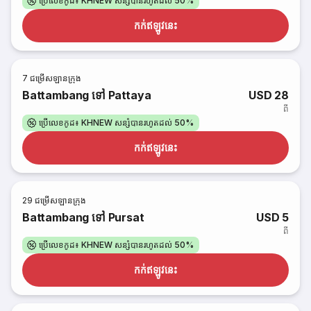
ប្រើលេខកូដ៖ KHNEW សន្សំបានរហូតដល់ 50%
កក់​ឥឡូវនេះ
7
ជម្រើសឡានក្រុង
Battambang ទៅ Pattaya
USD 28
ពី
ប្រើលេខកូដ៖ KHNEW សន្សំបានរហូតដល់ 50%
កក់​ឥឡូវនេះ
29
ជម្រើសឡានក្រុង
Battambang ទៅ Pursat
USD 5
ពី
ប្រើលេខកូដ៖ KHNEW សន្សំបានរហូតដល់ 50%
កក់​ឥឡូវនេះ