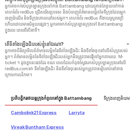
អ្នកអាចកក់សំបុត្រឡានក្រុងទៅកាន់ Battambang ដោយគ្រាន់តែចូលទៅកាន់
គេហទំព័រ redBus ជ្រើសរើសប្រទេស និងបំពេញព័ត៌មានលម្អិតនៃទីក្រុងដែលអ្នក
ចេញដំណើរ និងទីក្រុងគោលដៅរបស់អ្នក។ គេហទំព័រ redBus គឺងាយស្រួលប្រើ
ហើយដោយមានជំនួយផ្សេងៗ អ្នកអាចកក់សំបុត្រឡានក្រុងទៅ Battambang
ក្នុងរយៈពេលពីរបីនាទី។
តើ​ទីតាំងឡើងជិះ​របស់​ខ្ញុំ​នៅ​ឯណា?
អ្នក​អាច​ពិនិត្យ​មើល​ព័ត៌មាន​លម្អិត​នៃ​ទីតាំងឡើងជិះ និង​ទីតាំងចុះ​នៅលើ​សំបុត្រ​របស់​
អ្នក។ ព័ត៌មានលម្អិតនៃទីតាំងឡើងជិះរបស់អ្នកនឹងត្រូវបានផ្ញើទៅអ្នកតាមរយៈ M-
ticket ។ ដូចគ្នានេះផងដែរ ខណៈពេលដែលកំពុងស្វែងរកសំបុត្រឡានក្រុងនៅលើ
redBus.com.kh ទីតាំងឡើងជិះ និងទីតាំងចុះរបស់អ្នកត្រូវបានរៀបរាប់នៅខាង
ក្រោមកាលវិភាគ។
ប្រតិបត្តិកររថយន្តក្រុងកំពូលនៅក្នុង Battambang
ទីក្រុងពេញនិយមផ្
Cambolink21 Express
Larryta
Vireak Buntham Express