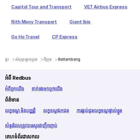
Capitol Tour and Transport
VET Airbus Express
Rith Mony Transport
Giant Ibis
Go Ho Travel
CP Express
ផ្ទះ
សំបុត្រឡានក្រុង
ទីក្រុង
Battambang
អំពី Redbus
អំពី​ពួក​យើង
ទាក់ទង​មក​ពួក​យើង
ព័ត៌មាន
លក្ខខណ្ឌ និងបញ្ញត្តិ
លក្ខខណ្ឌឯកជន
ការផ្តល់ជូនលក្ខខណ្ឌផ្ទាល់ខ្លួន
សំនួរដែលត្រូវបានសួរជាញឹកញាប់
គេហទំព័រជាសកល