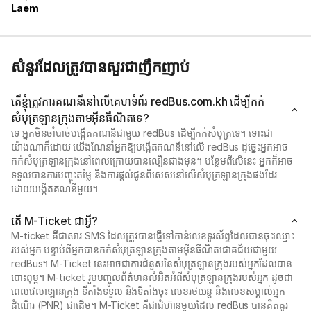
Laem
សំនួរដែលត្រូវបានសួរជាញឹកញាប់
តើខ្ញុំត្រូវការគណនីនៅលើគេហទំព័រ redBus.com.kh ដើម្បីកក់
សំបុត្រឡានក្រុងតាមអ៊ីនធឺណិតទេ?
ទេ អ្នកមិនចាំបាច់បង្កើតគណនីជាមួយ redBus ដើម្បីកក់សំបុត្រទេ។ ទោះជា
យ៉ាងណាក៏ដោយ យើងណែនាំអ្នកឱ្យបង្កើតគណនីនៅលើ redBus ដូច្នេះអ្នកអាច
កក់សំបុត្រឡានក្រុងនៅពេលក្រោយបានលឿនជាងមុន។ បន្ថែមពីលើនេះ អ្នកក៏អាច
ទទួលបានការបញ្ចុះតម្លៃ និងការផ្តល់ជូនពិសេសនៅលើសំបុត្រឡានក្រុងផងដែរ
ដោយបង្កើតគណនីមួយ។
តើ M-Ticket ជាអ្វី?
M-ticket គឺជាសារ SMS ដែលត្រូវបានផ្ញើទៅកាន់លេខទូរស័ព្ទដែលបានចុះឈ្មោះ
របស់អ្នក បន្ទាប់ពីអ្នកបានកក់សំបុត្រឡានក្រុងតាមអ៊ីនធឺណិតជោគជ័យជាមួយ
redBus។ M-Ticket នេះអាចជាការជំនួសនៃសំបុត្រឡានក្រុងរបស់អ្នកដែលបាន
បោះពុម្ព។ M-ticket រួមបញ្ចូលព័ត៌មានលំអិតអំពីសំបុត្រឡានក្រុងរបស់អ្នក ដូចជា
ពេលវេលាឡានក្រុង ទីតាំងទទួល និងទីតាំងចុះ លេខរថយន្ត និងលេខសម្គាល់អ្នក
ដំណើរ (PNR) ជាដើម។ M-Ticket គឺជាជំហ៊ានមួយដែល redBus បានគិតគូរ