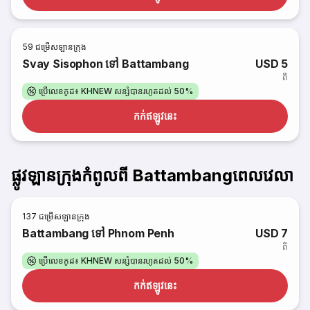
59
ជម្រើសឡានក្រុង
Svay Sisophon ទៅ Battambang
USD 5
ពី
ប្រើលេខកូដ៖ KHNEW សន្សំបានរហូតដល់ 50%
កក់​ឥឡូវនេះ
ផ្លូវឡានក្រុងកំពូលពី Battambangពេលវេលា
137
ជម្រើសឡានក្រុង
Battambang ទៅ Phnom Penh
USD 7
ពី
ប្រើលេខកូដ៖ KHNEW សន្សំបានរហូតដល់ 50%
កក់​ឥឡូវនេះ