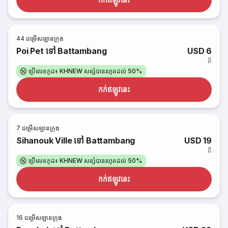
44
ជម្រើសឡានក្រុង
Poi Pet ទៅ Battambang
USD 6
ពី
ប្រើលេខកូដ៖ KHNEW សន្សំបានរហូតដល់ 50%
កក់​ឥឡូវនេះ
7
ជម្រើសឡានក្រុង
Sihanouk Ville ទៅ Battambang
USD 19
ពី
ប្រើលេខកូដ៖ KHNEW សន្សំបានរហូតដល់ 50%
កក់​ឥឡូវនេះ
16
ជម្រើសឡានក្រុង