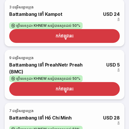
3
ជម្រើសឡានក្រុង
Battambang ទៅ Kampot
USD 24
ពី
ប្រើលេខកូដ៖ KHNEW សន្សំបានរហូតដល់ 50%
កក់​ឥឡូវនេះ
9
ជម្រើសឡានក្រុង
Battambang ទៅ PreahNetr Preah
USD 5
ពី
(BMC)
ប្រើលេខកូដ៖ KHNEW សន្សំបានរហូតដល់ 50%
កក់​ឥឡូវនេះ
7
ជម្រើសឡានក្រុង
Battambang ទៅ Hồ Chí Minh
USD 28
ពី