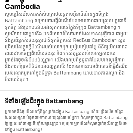
Cambodia
សូមជ្រើសរើសការកក់សំបុត្ររថយន្តតាមអ៊ីនធើណិតក្នុងទីក្រុង
Battambang សម្រាប់ការធ្វើដំណើរដែលមានភាពងាយស្រួល គួរជាទី
ទុកចិត្ត និងប្រកបដោយផាសុកភាពនៅក្នុងទីក្រុង Battambang ។
សូមរីករាយជាមួយនឹង បទពិសោធន៍នៃការកក់ដែលមានសុវត្ថិភាព ជាមួយ
នឹងប្រព័ន្ធកក់រថយន្តគួរជាទីទុកចិត្តរបស់ RedBus Cambodia។ សូម
ជ្រើសរើសផ្លូវធ្វើដំណើររបស់លោកអ្នក ប្រៀបធៀបតម្លៃ ពិនិត្យមើលតារាង
ពេលវេលាចេញដំណើររថយន្ត និងកក់សំបុត្ររបស់លោកអ្នកដោយ
គ្រាន់តែចុចពីរបីដងប៉ុណ្ណោះ។ យើងមានប្រព័ន្ធទូទាត់ដែលមានសុវត្ថិភាព
និងការគាំទ្រអតិថិជនយ៉ាងល្អប្រសើរ ដែលធានានូវបទពិសោធន៍ធ្វើដំណើរ
របស់លោកអ្នកនៅក្នុងទីក្រុង Battambang ដោយមានភាពរលូន និង
រីករាយបំផុត។
ទីតាំងឡើងជិះក្នុង Battambang
អ្នកអាចពិនិត្យមើលបញ្ជីពិន្ទុទម្លាក់នៅក្នុង Battambang ហើយជ្រើសរើសកន្លែង
ដែលសមស្របបំផុតតាមភាពងាយស្រួលរបស់អ្នក។ ចំណុចធ្លាក់ក្នុង Battambang
ប្រែប្រួលទៅតាមប្រតិបត្តិករឡានក្រុង។ សូមក្រឡេកមើលចំណុចធ្លាក់ចុះដ៏ពេញនិយម
នៅក្នុង Battambang៖