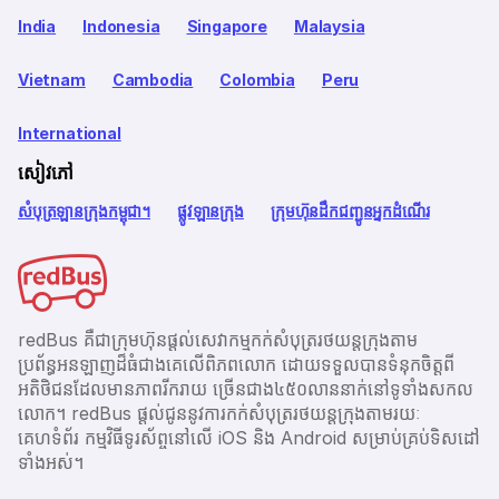
India
Indonesia
Singapore
Malaysia
Vietnam
Cambodia
Colombia
Peru
International
សៀវភៅ
សំបុត្រឡានក្រុងកម្ពុជា។
ផ្លូវឡានក្រុង
ក្រុមហ៊ុនដឹកជញ្ជូនអ្នកដំណើរ
redBus គឺជាក្រុមហ៊ុនផ្តល់សេវាកម្មកក់សំបុត្ររថយន្តក្រុងតាម
ប្រព័ន្ធអនឡាញដ៏ធំជាងគេលើពិភពលោក ដោយទទួលបានទំនុកចិត្តពី
អតិថិជនដែលមានភាពរីករាយ ច្រើនជាង​៤៥០លាននាក់នៅទូទាំងសកល
លោក។ redBus ផ្ដល់ជូននូវការកក់សំបុត្ររថយន្តក្រុងតាមរយៈ
គេហទំព័រ កម្មវិធីទូរស័ព្ចនៅលើ iOS និង Android សម្រាប់គ្រប់ទិសដៅ
ទាំងអស់។