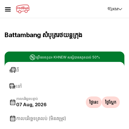
☰
KM
Battambang សំបុត្ររថយន្តក្រុង
ប្រើលេខកូដ៖ KHNEW សន្សំបានរហូតដល់ 50%
ពី
ទៅ
កាលបរិច្ឆេទបន្ទាប់
ថ្ងៃនេះ
ថ្ងៃស្អែក
07 Aug, 2026
កាលបរិច្ឆេទត្រលប់ (មិនតម្រូវ)