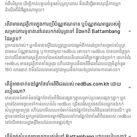
អំពីបរិស្ថាន ដើម្បីកាត់បន្ថយចំនួនសំបុត្រក្រដាស និងដើម្បីធានាសុវត្ថិភាពអ្នក
ដំណើរពីជំងឺឆ្លងណាមួយ។
តើវាមានសុវត្ថិភាពក្នុងការប្រើប័ណ្ណឥណទាន ឬប័ណ្ណឥណពន្ធរបស់ខ្ញុំ
សម្រាប់ការទូទាត់នៅពេលកក់សំបុត្រទៅ និងមកពី Battambang
ដែរឬទេ?
ប្រាកដណាស់។ អ្នកមិនមានអ្វីដែលត្រូវព្រួយបារម្ភអំពីការបង់ប្រាក់សម្រាប់សំបុត្រ
តាមរយៈប័ណ្ណឥណពន្ធ ឬកាតជាមួយ redBus នោះទេ។ redBus បានយកចិត្តទុក
ដាក់លើវិធានការសុវត្ថិភាពទាំងអស់នៅពេលនិយាយអំពីច្រកផ្លូវបង់ប្រាក់។ គេហទំព័រ
redBus មានសុវត្ថិភាពទាំងស្រុង ហើយជាមួយនឹងអតិថិជនដែលពេញចិត្តចំនួន
180 លាននាក់ វាមិនដែលមានបញ្ហាជាមួយនឹងការបង់ប្រាក់តាមកាតនោះទេ។
តើខ្ញុំអាចទាក់ទងផ្នែកថែទាំអតិថិជនរបស់ redBus.com.kh ដោយ
របៀបណា?
មានលេខទំនាក់ទំនងផ្នែកថែទាំអតិថិជនផ្សេងៗគ្នាសម្រាប់ប្រទេសផ្សេងៗគ្នា។ អ្នក
គ្រាន់តែអាចចូលទៅកាន់គេហទំព័រ redBus ជ្រើសរើសប្រទេសដែលអ្នកចង់កក់
សំបុត្រឡានក្រុង ហើយរកមើលលេខទំនាក់ទំនងផ្នែកថែទាំអតិថិជននៅខាងលើ។ ដូច
គ្នានេះផងដែរ អ្នកគ្រាន់តែអាចទម្លាក់អ៊ីមែលទៅការផ្នែកថែទាំអតិថិជនរបស់ redBus
នៅលើអាសយដ្ឋានអ៊ីមែលដែលបានផ្តល់ឱ្យ។
តើខ្ញុំកក់សំបុត្រឡានក្រុងរបស់ខ្ញុំនៅ Battambang ដោយរបៀបណា?