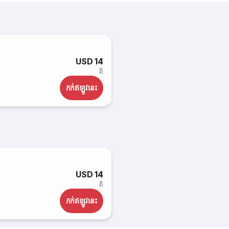
USD 14
ពី
កក់​ឥឡូវនេះ
USD 14
ពី
កក់​ឥឡូវនេះ