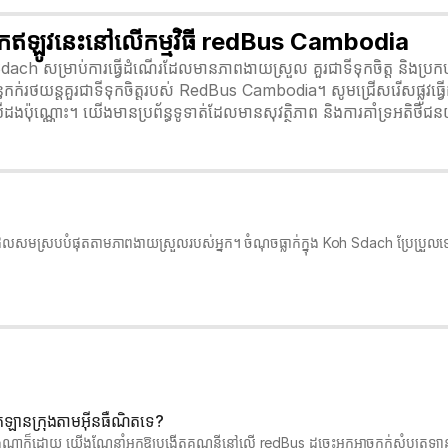
នកឥឡូវនេះនៅលើកម្មវិធី redBus Cambodia
h Sdach សម្រាប់ការធ្វើដំណើរដែលមានភាពងាយស្រួល គួរជាទីទុកចិត្ត និងប
្ធកក់រថយន្តគួរជាទីទុកចិត្តរបស់ RedBus Cambodia។ សូមជ្រើសរើសផ្លូវធ
ដងប៉ុណ្ណោះ។ យើងមានប្រព័ន្ធទូទាត់ដែលមានសុវត្ថិភាព និងការគាំទ្រអតិថ
ែងដែលសមស្របបំផុតតាមភាពងាយស្រួលរបស់អ្នក។ ចំណុចធ្លាក់ក្នុង Koh Sdach ប្រែប្រួលទ
្រឡានក្រុងតាមអ៊ីនធឺណិតទេ?
ាយ៉ាងណាក៏ដោយ យើងណែនាំអ្នកឱ្យបង្កើតគណនីនៅលើ redBus ដូច្នេះអ្នកអាចកក់សំបុត្