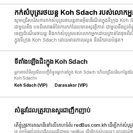
កក់សំបុត្ររថយន្ត Koh Sdach របស់លោកអ្
សូមជ្រើសរើសការកក់សំបុត្ររថយន្តតាមអ៊ីនធើណិតក្នុងទីក្រុង Ko
ជាមួយនឹង បទពិសោធន៍នៃការកក់ដែលមានសុវត្ថិភាព ជាមួយនឹងប្រព័ន
ចេញដំណើររថយន្ត និងកក់សំបុត្ររបស់លោកអ្នកដោយគ្រាន់តែចុចពីរបី
ក្នុងទីក្រុង Koh Sdach ដោយមានភាពរលូន និងរីករាយបំផុត។
ទីតាំងឡើងជិះក្នុង Koh Sdach
អ្នកអាចពិនិត្យមើលបញ្ជីពិន្ទុទម្លាក់នៅក្នុង Koh Sdach ហើយជ្រើសរើសកន្ល
Koh Sdach៖
Koh Sdach (VIP)
Darasakor (VIP)
សំនួរដែលត្រូវបានសួរជាញឹកញាប់
តើខ្ញុំត្រូវការគណនីនៅលើគេហទំព័រ redBus.com.kh ដើម្បីកក់សំបុត
ទេ អ្នកមិនចាំបាច់បង្កើតគណនីជាមួយ redBus ដើម្បីកក់សំបុត្រទេ។ ទោះជ