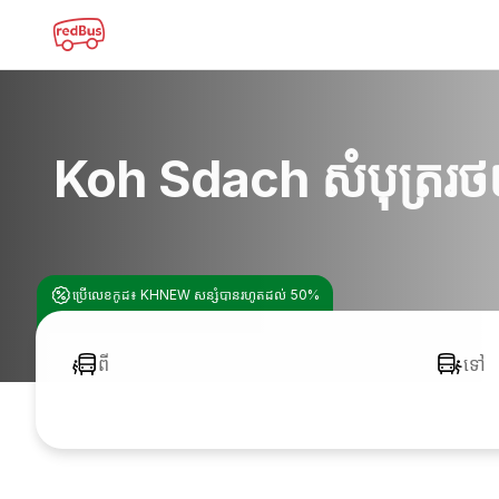
Koh Sdach សំបុត្ររថយន
ប្រើលេខកូដ៖ KHNEW សន្សំបានរហូតដល់ 50%
ពី
ទៅ