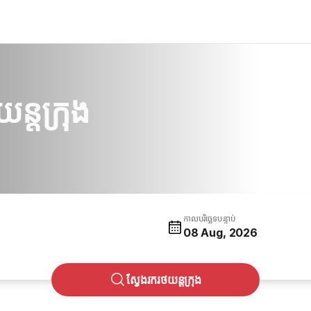
្តក្រុង
កាលបរិច្ឆេទបន្ទាប់
08 Aug, 2026
ស្វែងរករថយន្តក្រុង