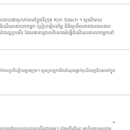
្រកបដោយផាសុកភាពនៅក្នុងទីក្រុង Koh Sdach ។ សូមរីករាយ
្វើដំណើររបស់លោកអ្នក ប្រៀបធៀបតម្លៃ ពិនិត្យមើលតារាងពេលវេលា
ិជនយ៉ាងល្អប្រសើរ ដែលធានានូវបទពិសោធន៍ធ្វើដំណើររបស់លោកអ្នកនៅ
ៅតាមប្រតិបត្តិករឡានក្រុង។ សូមក្រឡេកមើលចំណុចធ្លាក់ចុះដ៏ពេញនិយមនៅក្នុង
រឡានក្រុងនៅពេលក្រោយបានលឿនជាងមុន។ បន្ថែមពីលើនេះ អ្នកក៏អាចទទួលបាន