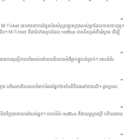
។ M-Ticket នេះអាចជាការជំនួសនៃសំបុត្រឡានក្រុងរបស់អ្នកដែលបានបោះពុម្ព។
ដើម។ M-Ticket គឺជាជំហ៊ានមួយដែល redBus បានគិតគូរអំពីបរិស្ថាន ដើម្បី
ានការសុវត្ថិភាពទាំងអស់នៅពេលនិយាយអំពីច្រកផ្លូវបង់ប្រាក់។ គេហទំព័រ
ានក្រុង ហើយរកមើលលេខទំនាក់ទំនងផ្នែកថែទាំអតិថិជននៅខាងលើ។ ដូចគ្នានេះ
រ និងទីក្រុងគោលដៅរបស់អ្នក។ គេហទំព័រ redBus គឺងាយស្រួលប្រើ ហើយដោយ