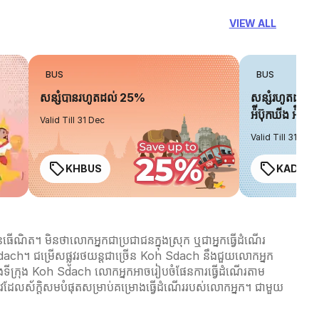
VIEW ALL
BUS
BUS
សន្សំបានរហូតដល់ 25%
សន្សំរហូតដល់ 
អ៉ីប៊ុកឃីង អ៉ិចប្
Valid Till 31 Dec
Valid Till 31 Dec
KHBUS
KADO2
ើណិត។ មិនថាលោកអ្នកជាប្រជាជនក្នុងស្រុក ឬជាអ្នកធ្វើដំណើរ
oh Sdach។ ជម្រើសផ្លូវរថយន្តជាច្រើន Koh Sdach នឹងជួយលោកអ្នក
នៅក្នុងទីក្រុង Koh Sdach លោកអ្នកអាចរៀបចំផែនការធ្វើដំណើរតាម
វដែលស័ក្តិសមបំផុតសម្រាប់គម្រោងធ្វើដំណើររបស់លោកអ្នក។ ជាមួយ