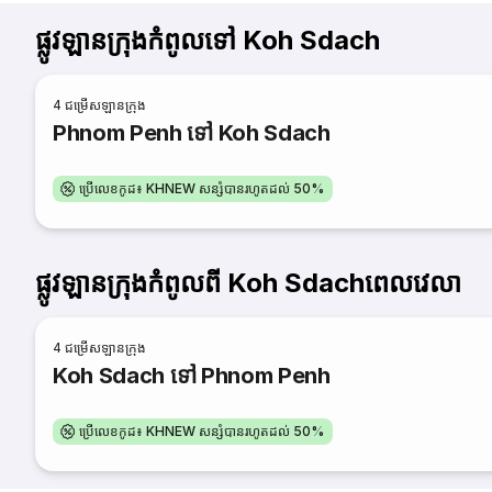
ផ្លូវឡានក្រុងកំពូលទៅ Koh Sdach
4
ជម្រើសឡានក្រុង
Phnom Penh ទៅ Koh Sdach
ប្រើលេខកូដ៖ KHNEW សន្សំបានរហូតដល់ 50%
ផ្លូវឡានក្រុងកំពូលពី Koh Sdachពេលវេលា
4
ជម្រើសឡានក្រុង
Koh Sdach ទៅ Phnom Penh
ប្រើលេខកូដ៖ KHNEW សន្សំបានរហូតដល់ 50%