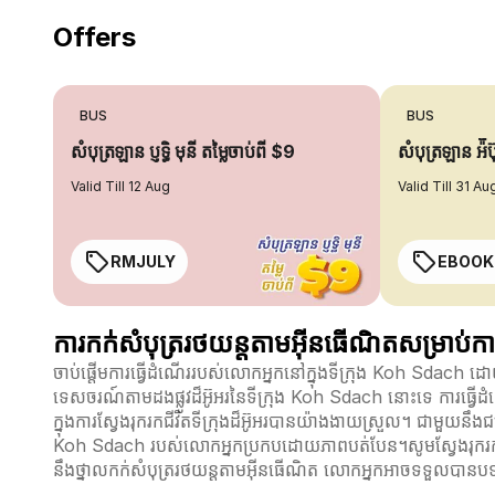
Offers
BUS
BUS
សំបុត្រឡាន ប្ញទ្ធិ មុនី តម្លៃចាប់ពី $9
សំបុត្រឡាន អ៉ី
Valid Till 12 Aug
Valid Till 31 Au
RMJULY
EBOOK
ការកក់សំបុត្ររថយន្តតាមអ៊ីនធើណិតសម្រាប់ការ
ចាប់ផ្តើមការធ្វើដំណើររបស់លោកអ្នកនៅក្នុងទីក្រុង Koh Sdach 
ទេសចរណ៍តាមដងផ្លូវដ៏អ៊ូអរនៃទីក្រុង Koh Sdach នោះទេ ការធ្វើដំ
ក្នុងការស្វែងរុករកជីវិតទីក្រុងដ៏អ៊ូ​អរបានយ៉ាងងាយស្រួល។ ជាមួយន
Koh Sdach របស់លោកអ្នកប្រកបដោយភាពបត់បែន។សូមស្វែងរុករកផ្លូវ
នឹងថ្នាលកក់សំបុត្ររថយន្តតាមអ៊ីនធើណិត លោកអ្នកអាចទទួលបានបទ