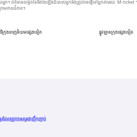
បុត្រ​របស់​អ្នក។ ព័ត៌មានលម្អិតនៃទីតាំងឡើងជិះរបស់អ្នកនឹងត្រូវបានផ្ញើទៅអ្នកតាមរយៈ M
ក្រោមកាលវិភាគ។
ទីក្រុងពេញនិយមផ្សេងទៀត
ផ្លូវឡានក្រុងផ្សេងទៀត
នួរដែលត្រូវបានសួរជាញឹកញាប់