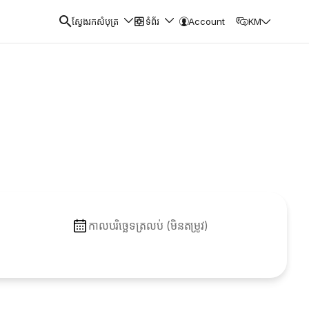
ស្វែងរកសំបុត្រ
ទំព័រ
Account
KM
កាលបរិច្ឆេទត្រលប់ (មិនតម្រូវ)