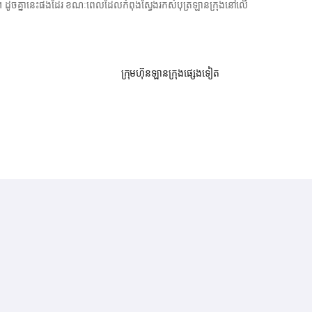
-ticket ។ ដូចគ្នានេះផងដែរ ខណៈពេលដែលកំពុងស្វែងរកសំបុត្រឡានក្រុងនៅលើ
ក្រុមហ៊ុនឡានក្រុងផ្សេងទៀត