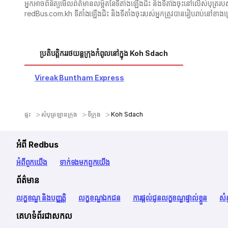
អ្នក​អាច​ពិនិត្យ​មើល​ព័ត៌មាន​លម្អិត​នៃ​ទីតាំងឡើងជិះ និង​ទីតាំងចុះ​នៅលើ​សំ
redBus.com.kh ទីតាំងឡើងជិះ និងទីតាំងចុះរបស់អ្នកត្រូវបានរៀបរាប់នៅខាង
ប្រតិបត្តិកររថយន្តក្រុងកំពូលនៅក្នុង Koh Sdach
Vireak Buntham Express
ផ្ទះ
សំបុត្រឡានក្រុង
ទីក្រុង
Koh Sdach
អំពី Redbus
អំពី​ពួក​យើង
ទាក់ទង​មក​ពួក​យើង
ព័ត៌មាន
លក្ខខណ្ឌ និងបញ្ញត្តិ
លក្ខខណ្ឌឯកជន
ការផ្តល់ជូនលក្ខខណ្ឌផ្ទាល់ខ្លួន
សំ
គេហទំព័រជាសកល