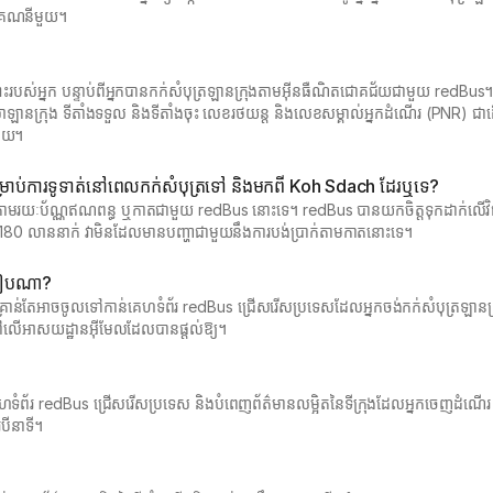
កើតគណនីមួយ។
ះរបស់អ្នក បន្ទាប់ពីអ្នកបានកក់សំបុត្រឡានក្រុងតាមអ៊ីនធឺណិតជោគជ័យជាមួយ redBus
លាឡានក្រុង ទីតាំងទទួល និងទីតាំងចុះ លេខរថយន្ត និងលេខសម្គាល់អ្នកដំណើរ (PNR) ជា
មួយ។
ំសម្រាប់ការទូទាត់នៅពេលកក់សំបុត្រទៅ និងមកពី Koh Sdach ដែរឬទេ?
ំបុត្រតាមរយៈប័ណ្ណឥណពន្ធ ឬកាតជាមួយ redBus នោះទេ។ redBus បានយកចិត្តទុកដាក់លើវិធ
 180 លាននាក់ វាមិនដែលមានបញ្ហាជាមួយនឹងការបង់ប្រាក់តាមកាតនោះទេ។
របៀបណា?
 អ្នកគ្រាន់តែអាចចូលទៅកាន់គេហទំព័រ redBus ជ្រើសរើសប្រទេសដែលអ្នកចង់កក់សំបុត្រឡ
 នៅលើអាសយដ្ឋានអ៊ីមែលដែលបានផ្តល់ឱ្យ។
ហទំព័រ redBus ជ្រើសរើសប្រទេស និងបំពេញព័ត៌មានលម្អិតនៃទីក្រុងដែលអ្នកចេញដំណើ
បីនាទី។