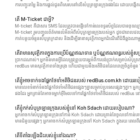
ការបញ្ចុះតម្លៃ និងការផ្តល់ជូនពិសេសនៅលើសំបុត្រឡានក្រុងផងដែរ ដោយបង្
តើ M-Ticket ជាអ្វី?
M-ticket គឺជាសារ SMS ដែលត្រូវបានផ្ញើទៅកាន់លេខទូរស័ព្ទដែលបានចុះឈ្មោ
M-ticket រួមបញ្ចូលព័ត៌មានលំអិតអំពីសំបុត្រឡានក្រុងរបស់អ្នក ដូចជាពេលវេ
កាត់បន្ថយចំនួនសំបុត្រក្រដាស និងដើម្បីធានាសុវត្ថិភាពអ្នកដំណើរពីជំងឺឆ្លងណា
តើវាមានសុវត្ថិភាពក្នុងការប្រើប័ណ្ណឥណទាន ឬប័ណ្ណឥណពន្ធរបស់ខ្ញុ
ប្រាកដណាស់។ អ្នកមិនមានអ្វីដែលត្រូវព្រួយបារម្ភអំពីការបង់ប្រាក់សម្រាប់ស
redBus មានសុវត្ថិភាពទាំងស្រុង ហើយជាមួយនឹងអតិថិជនដែលពេញចិត្តចំនួន
តើខ្ញុំអាចទាក់ទងផ្នែកថែទាំអតិថិជនរបស់ redBus.com.kh ដោយ
មានលេខទំនាក់ទំនងផ្នែកថែទាំអតិថិជនផ្សេងៗគ្នាសម្រាប់ប្រទេសផ្សេងៗគ្នា។
ផងដែរ អ្នកគ្រាន់តែអាចទម្លាក់អ៊ីមែលទៅការផ្នែកថែទាំអតិថិជនរបស់ redBus
តើខ្ញុំកក់សំបុត្រឡានក្រុងរបស់ខ្ញុំនៅ Koh Sdach ដោយរបៀបណា?
អ្នកអាចកក់សំបុត្រឡានក្រុងទៅកាន់ Koh Sdach ដោយគ្រាន់តែចូលទៅកាន់គេ
មានជំនួយផ្សេងៗ អ្នកអាចកក់សំបុត្រឡានក្រុងទៅ Koh Sdach ក្នុងរយៈពេលពីរ
តើ​ទីតាំងឡើងជិះ​របស់​ខ្ញុំ​នៅ​ឯណា?