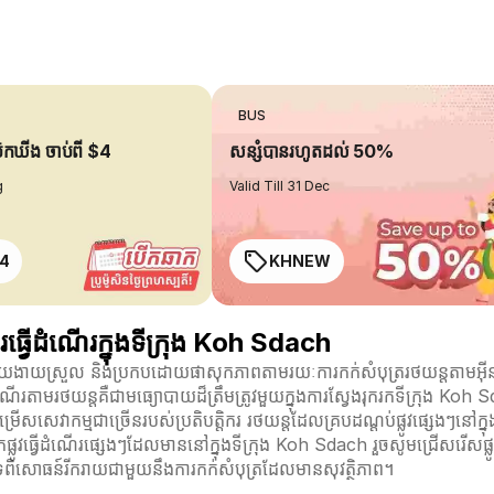
BUS
ប៊ុកឃីង ចាប់ពី $4
សន្សំបានរហូតដល់ 50%
g
Valid Till 31 Dec
4
KHNEW
ធ្វើដំណើរក្នុងទីក្រុង Koh Sdach
ដោយងាយស្រួល និងប្រកបដោយផាសុកភាពតាមរយៈការកក់សំបុត្ររថយន្តតាមអ៊ីនធ
ណើរតាមរថយន្តគឺជាមធ្យោបាយដ៏ត្រឹមត្រូវមួយក្នុងការស្វែងរុករកទីក្រុង K
ឹងជម្រើសសេវាកម្មជាច្រើនរបស់ប្រតិបត្តិករ រថយន្តដែលគ្របដណ្តប់ផ្លូវផ្សេងៗ
ធ្វើដំណើរផ្សេងៗដែលមាននៅក្នុងទីក្រុង Koh Sdach រួចសូមជ្រើសរើសផ្លូ
ពិសោធន៍រីករាយជាមួយនឹងការកក់សំបុត្រដែលមានសុវត្ថិភាព។