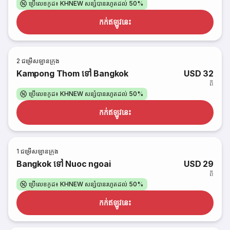
ប្រើលេខកូដ៖ KHNEW សន្សំបានរហូតដល់ 50%
កក់​ឥឡូវនេះ
2
ជម្រើសឡានក្រុង
Kampong Thom ទៅ Bangkok
USD 32
ពី
ប្រើលេខកូដ៖ KHNEW សន្សំបានរហូតដល់ 50%
កក់​ឥឡូវនេះ
1
ជម្រើសឡានក្រុង
Bangkok ទៅ Nuoc ngoai
USD 29
ពី
ប្រើលេខកូដ៖ KHNEW សន្សំបានរហូតដល់ 50%
កក់​ឥឡូវនេះ