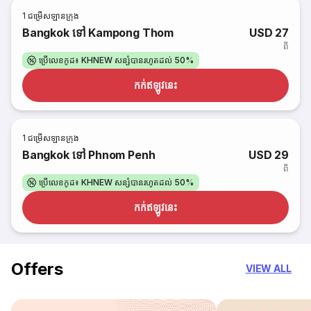
1
ជម្រើសឡានក្រុង
Bangkok ទៅ Kampong Thom
USD 27
ពី
ប្រើលេខកូដ៖ KHNEW សន្សំបានរហូតដល់ 50%
កក់​ឥឡូវនេះ
1
ជម្រើសឡានក្រុង
Bangkok ទៅ Phnom Penh
USD 29
ពី
ប្រើលេខកូដ៖ KHNEW សន្សំបានរហូតដល់ 50%
កក់​ឥឡូវនេះ
Offers
VIEW ALL