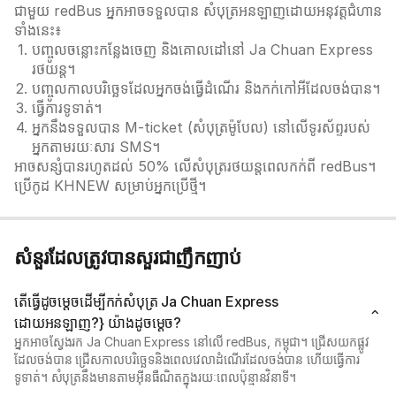
ជាមួយ redBus អ្នកអាចទទួលបាន សំបុត្រអនឡាញដោយអនុវត្តជំហាន
ទាំងនេះ៖
បញ្ចូលចន្លោះកន្លែងចេញ និងគោលដៅនៅ Ja Chuan Express
រថយន្ត។
បញ្ចូលកាលបរិច្ឆេទដែលអ្នកចង់ធ្វើដំណើរ និងកក់កៅអីដែលចង់បាន។
ធ្វើការទូទាត់។
អ្នកនឹងទទួលបាន M-ticket (សំបុត្រម៉ូបែល) នៅលើទូរស័ព្ទរបស់
អ្នកតាមរយៈសារ SMS។
អាចសន្សំបានរហូតដល់ 50% លើសំបុត្ររថយន្តពេលកក់ពី redBus។
ប្រើកូដ KHNEW សម្រាប់អ្នកប្រើថ្មី។
សំនួរដែលត្រូវបានសួរជាញឹកញាប់
តើធ្វើដូចម្តេចដើម្បីកក់សំបុត្រ Ja Chuan Express
ដោយអនឡាញ?} យ៉ាងដូចម្តេច?
អ្នកអាចស្វែងរក Ja Chuan Express នៅលើ redBus, កម្ពុជា។ ជ្រើសយកផ្លូវ
ដែលចង់បាន ជ្រើសកាលបរិច្ឆេទនិងពេលវេលាដំណើរដែលចង់បាន ហើយធ្វើការ
ទូទាត់។ សំបុត្រនឹងមានតាមអ៊ីនធឺណិតក្នុងរយៈពេលប៉ុន្មានវិនាទី។