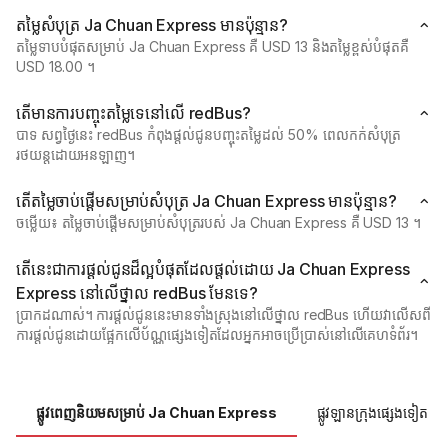
តម្លៃសំបុត្រ Ja Chuan Express មានប៉ុន្មាន?
តម្លៃទាបបំផុតសម្រាប់ Ja Chuan Express គឺ USD 13 និងតម្លៃខ្ពស់បំផុតគឺ
USD 18.00 ។
តើមានការបញ្ចុះតម្លៃទេនៅលើ redBus?
បាទ សព្វថ្ងៃនេះ redBus កំពុងផ្តល់ជូនបញ្ចុះតម្លៃដល់ 50% ពេលកក់សំបុត្រ
រថយន្តដោយអនឡាញ។
តើតម្លៃចាប់ផ្ដើមសម្រាប់សំបុត្រ Ja Chuan Express មានប៉ុន្មាន?
ចម្លើយ៖ តម្លៃចាប់ផ្ដើមសម្រាប់សំបុត្ររបស់ Ja Chuan Express គឺ USD 13 ។
តើនេះជាការផ្តល់ជូនដ៏ល្អបំផុតដែលផ្តល់ដោយ Ja Chuan Express
Express នៅលើថ្នាល redBus មែនទេ?
ប្រាកដណាស់។ ការផ្តល់ជូននេះមានទាំងស្រុងនៅលើថ្នាល redBus ហើយវាលើសពី
ការផ្តល់ជូនដោយផ្អែកលើប័ណ្ណផ្សេងទៀតដែលអ្នកអាចប្រើប្រាស់នៅលើគេហទំព័រ។
ផ្លូវពេញនិយមសម្រាប់ Ja Chuan Express
ផ្លូវឡានក្រុងផ្សេងទៀត