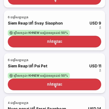
6
ជម្រើសឡានក្រុង
Siem Reap ទៅ Svay Sisophon
USD 9
ពី
ប្រើលេខកូដ៖ KHNEW សន្សំបានរហូតដល់ 50%
កក់​ឥឡូវនេះ
6
ជម្រើសឡានក្រុង
Siem Reap ទៅ Poi Pet
USD 11
ពី
ប្រើលេខកូដ៖ KHNEW សន្សំបានរហូតដល់ 50%
កក់​ឥឡូវនេះ
4
ជម្រើសឡានក្រុង
Nuoc ngoai ទៅ Serei Soaphoan
USD 14