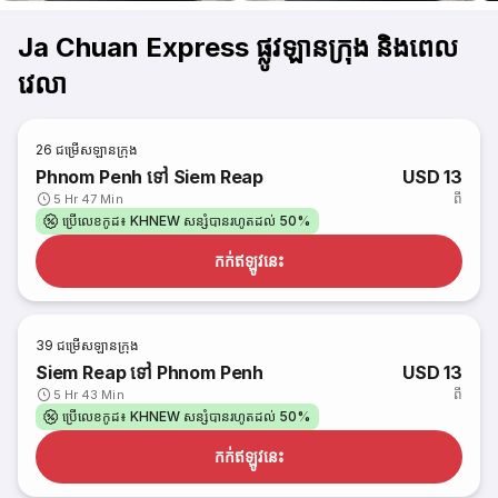
Ja Chuan Express ផ្លូវឡានក្រុង និងពេល
វេលា
26
ជម្រើសឡានក្រុង
Phnom Penh ទៅ Siem Reap
USD 13
ពី
5 Hr 47 Min
ប្រើលេខកូដ៖ KHNEW សន្សំបានរហូតដល់ 50%
កក់​ឥឡូវនេះ
39
ជម្រើសឡានក្រុង
Siem Reap ទៅ Phnom Penh
USD 13
ពី
5 Hr 43 Min
ប្រើលេខកូដ៖ KHNEW សន្សំបានរហូតដល់ 50%
កក់​ឥឡូវនេះ