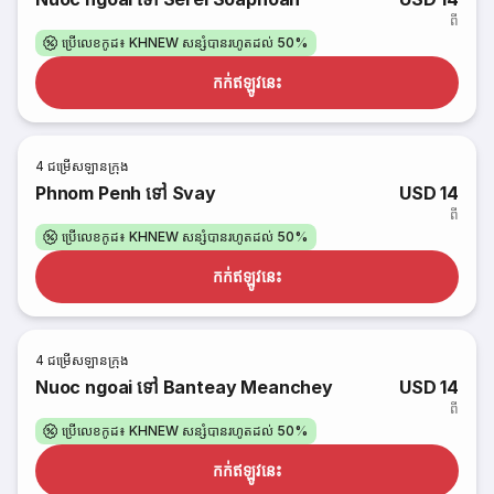
ពី
ប្រើលេខកូដ៖ KHNEW សន្សំបានរហូតដល់ 50%
កក់​ឥឡូវនេះ
4
ជម្រើសឡានក្រុង
Phnom Penh ទៅ Svay
USD 14
ពី
ប្រើលេខកូដ៖ KHNEW សន្សំបានរហូតដល់ 50%
កក់​ឥឡូវនេះ
4
ជម្រើសឡានក្រុង
Nuoc ngoai ទៅ Banteay Meanchey
USD 14
ពី
ប្រើលេខកូដ៖ KHNEW សន្សំបានរហូតដល់ 50%
កក់​ឥឡូវនេះ