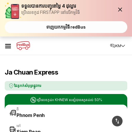
ទទួលបានការបញ្ចុះតម្លៃ 4 ដុល្លារ
ប្រើលេខកូដ FIRSTAPP នៅលើកម្មវិធី
ទាញយកកម្មវិធី redBus
☰
KM
Ja Chuan Express
ដៃគូកក់សំបុត្រផ្លូវការ
ប្រើលេខកូដ៖ KHNEW សន្សំបានរហូតដល់ 50%
ពី
Phnom Penh
ទៅ
Siem Reap