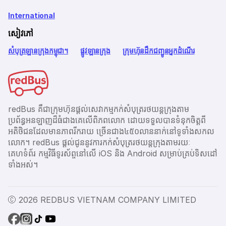
International
សៀវភៅ
សំបុត្រឡានក្រុងកម្ពុជា។
ផ្លូវឡានក្រុង
ក្រុមហ៊ុនដឹកជញ្ជូនអ្នកដំណើរ
redBus គឺជាក្រុមហ៊ុនផ្តល់សេវាកម្មកក់សំបុត្ររថយន្តក្រុងតាម
ប្រព័ន្ធអនឡាញដ៏ធំជាងគេលើពិភពលោក ដោយទទួលបានទំនុកចិត្តពី
អតិថិជនដែលមានភាពរីករាយ ច្រើនជាង​៤៥០លាននាក់នៅទូទាំងសកល
លោក។ redBus ផ្ដល់ជូននូវការកក់សំបុត្ររថយន្តក្រុងតាមរយៈ
គេហទំព័រ កម្មវិធីទូរស័ព្ចនៅលើ iOS និង Android សម្រាប់គ្រប់ទិសដៅ
ទាំងអស់។
Ⓒ 2026 REDBUS VIETNAM COMPANY LIMITED