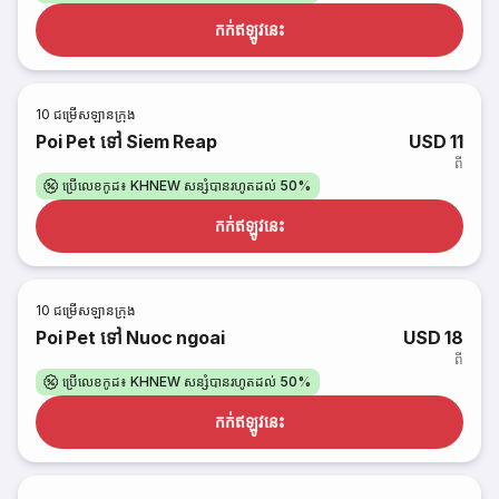
កក់​ឥឡូវនេះ
10
ជម្រើសឡានក្រុង
Poi Pet ទៅ Siem Reap
USD 11
ពី
ប្រើលេខកូដ៖ KHNEW សន្សំបានរហូតដល់ 50%
កក់​ឥឡូវនេះ
10
ជម្រើសឡានក្រុង
Poi Pet ទៅ Nuoc ngoai
USD 18
ពី
ប្រើលេខកូដ៖ KHNEW សន្សំបានរហូតដល់ 50%
កក់​ឥឡូវនេះ