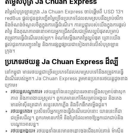
តម្លៃសំបុត្រ Ja Chuan Express
តម្លៃសំបុត្រឡានក្រុង Ja Chuan Express ចាប់ផ្តើមពី USD 13។
redBus ផ្តល់ជូននូវបញ្ជីតម្លៃច្រើនប្រភេទដែលសមស្របនឹងគ្រប់ថវិកា
និងចំណង់ចំណូលចិត្តក្នុងការធ្វើដំណើរ។ ការប្តេជ្ញារបស់យើងក្នុងការផ្តល់
តម្លៃ និងគុណភាពធានាអោយអ្នកជ្រើសរើសជម្រើសល្អបំផុតសម្រាប់
តម្រូវការធ្វើដំណើររបស់អ្នក។ ចំណាំសម្លឹងរកតម្លៃល្អបំផុត ព្រោះយើង
ផ្តល់ជូនការបញ្ចុះតម្លៃ និងការផ្សព្វផ្សាយជាទៀងទាត់លើសំបុត្រឡាន
ក្រុង។
ប្រភេទរថយន្ត Ja Chuan Express ដ៏ល្បី
នៅកម្ពុជា មានរថយន្តជាច្រើនប្រភេទដែលសមស្របទៅនឹងតម្រូវការធ្វើ
ដំណើររបស់អ្នក។ Ja Chuan Express រួមមានប្រភេទរថយន្តដូចខាង
ក្រោម៖
រថយន្តសណ្ឋាគារ៖
រថយន្តទាំងនេះត្រូវបានរចនាឡើងសម្រាប់ផាសុក
ភាព និងភាពងាយស្រួល។ ពួកគេមានកៅអីសម្រាប់អង្គុយ និងគេង
មានម៉ាស៊ីនត្រជាក់ សន្ទះសាកភ្លើង និងទឹកផឹកតម្លើងជូន។
រថយន្តគេង៖
ប្រសិនបើអ្នកគ្រោងធ្វើដំណើរយប់នោះ យាននេះគឺជា
ជម្រើសដ៏ល្អ។ ពួកគេមានកៅអី និងគ្រែដែលអាចឱ្យអ្នកដេកជាប់និង
បណ្ដោះអាសន្ន។
រថយន្តអង្គុយ៖
រថយន្តទាំងនេះមានចន្លោះចុងជើងគ្រប់គ្រាន់ ម៉ាស៊ីន