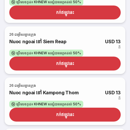
ប្រើលេខកូដ៖ KHNEW សន្សំបានរហូតដល់ 50%
កក់​ឥឡូវនេះ
26
ជម្រើសឡានក្រុង
Nuoc ngoai ទៅ Siem Reap
USD 13
ពី
ប្រើលេខកូដ៖ KHNEW សន្សំបានរហូតដល់ 50%
កក់​ឥឡូវនេះ
26
ជម្រើសឡានក្រុង
Nuoc ngoai ទៅ Kampong Thom
USD 13
ពី
ប្រើលេខកូដ៖ KHNEW សន្សំបានរហូតដល់ 50%
កក់​ឥឡូវនេះ