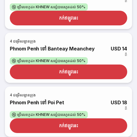
ពី
ប្រើលេខកូដ៖ KHNEW សន្សំបានរហូតដល់ 50%
កក់​ឥឡូវនេះ
4
ជម្រើសឡានក្រុង
Phnom Penh ទៅ Banteay Meanchey
USD 14
ពី
ប្រើលេខកូដ៖ KHNEW សន្សំបានរហូតដល់ 50%
កក់​ឥឡូវនេះ
4
ជម្រើសឡានក្រុង
Phnom Penh ទៅ Poi Pet
USD 18
ពី
ប្រើលេខកូដ៖ KHNEW សន្សំបានរហូតដល់ 50%
កក់​ឥឡូវនេះ