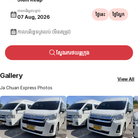
កាលបរិច្ឆេទបន្ទាប់
ថ្ងៃនេះ
ថ្ងៃស្អែក
07 Aug, 2026
កាលបរិច្ឆេទត្រលប់ (មិនតម្រូវ)
ស្វែងរករថយន្តក្រុង
Gallery
View All
Ja Chuan Express Photos