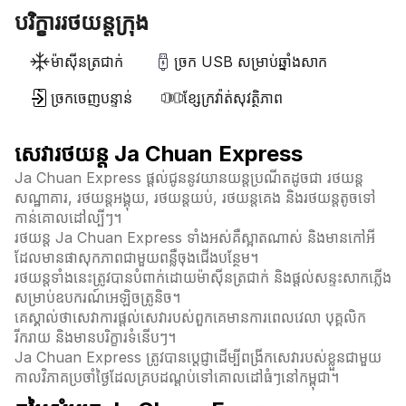
បរិក្ខាររថយន្តក្រុង
ម៉ាស៊ីនត្រជាក់
ច្រក USB សម្រាប់ឆ្នាំងសាក
ច្រកចេញបន្ទាន់
ខ្សែក្រវ៉ាត់សុវត្ថិភាព
សេវារថយន្ត Ja Chuan Express
Ja Chuan Express ផ្តល់ជូននូវយានយន្តប្រណីតដូចជា រថយន្ត
សណ្ឋាគារ, រថយន្តអង្គុយ, រថយន្តយប់, រថយន្តគេង និងរថយន្តតូចទៅ
កាន់គោលដៅល្បីៗ។
រថយន្ត Ja Chuan Express ទាំងអស់គឺស្អាតណាស់ និងមានកៅអី
ដែលមានផាសុកភាពជាមួយពន្លឺចុងជើងបន្ថែម។
រថយន្តទាំងនេះត្រូវបានបំពាក់ដោយម៉ាស៊ីនត្រជាក់ និងផ្តល់សន្ទះសាកភ្លើង
សម្រាប់ឧបករណ៍អេឡិចត្រូនិច។
គេស្គាល់ថាសេវាការផ្តល់សេវារបស់ពួកគេមានការពេលវេលា បុគ្គលិក
រីករាយ និងមានបរិក្ខារទំនើបៗ។
Ja Chuan Express ត្រូវបានប្តេជ្ញាដើម្បីពង្រីកសេវារបស់ខ្លួនជាមួយ
កាលវិភាគប្រចាំថ្ងៃដែលគ្របដណ្តប់ទៅគោលដៅធំៗនៅកម្ពុជា។