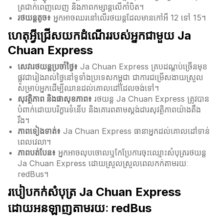
ត្រជាក់ពេញលេញ និងភាពកម្សាន្តលើកាំបិត។
រថយន្តតូច៖
អ្នកអាចឈរនៅលើរថយន្តដែលមានកៅអី 12 ទៅ 15។
ហេតុអ្វីជ្រើសយកដំណើររបស់អ្នកជាមួយ Ja
Chuan Express
សេវារថយន្តប្រចាំថ្ងៃ៖
Ja Chuan Express គ្របដណ្តប់ច្រើនមុខ
ផ្លូវជារៀងរាល់ថ្ងៃនៅទូទាំងប្រទេសកម្ពុជា ជាការជម្រើសងាយស្រួល
សម្រាប់អ្នកដើម្បីឈានដល់គោលដៅដែលចង់ទៅ។
សុវត្ថិភាព និងផាសុខភាព៖
រថយន្ត Ja Chuan Express ត្រូវបាន
បំពាក់ដោយបរិក្ខារទំនើប និងគោរពតាមស្តង់ដារសុវត្ថិភាពយ៉ាងតឹង
រឹង។
ភាពទៀងទាត់៖
Ja Chuan Express ធានាអ្នកដល់គោលដៅទាន់
ពេលវេលា។
ភាពបត់បែន៖
អ្នកអាចលុបចោលឬកែប្រែការចុះឈ្មោះសំបុត្ររថយន្ត
Ja Chuan Express ដោយស្រួលស្រួលពេលកក់តាមរយៈ
redBus។
របៀបកក់សំបុត្រ Ja Chuan Express
ដោយអនឡាញតាមរយៈ redBus