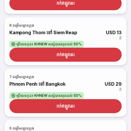
កក់​ឥឡូវនេះ
8
ជម្រើសឡានក្រុង
Kampong Thom ទៅ Siem Reap
USD 13
ពី
ប្រើលេខកូដ៖ KHNEW សន្សំបានរហូតដល់ 50%
កក់​ឥឡូវនេះ
7
ជម្រើសឡានក្រុង
Phnom Penh ទៅ Bangkok
USD 29
ពី
ប្រើលេខកូដ៖ KHNEW សន្សំបានរហូតដល់ 50%
កក់​ឥឡូវនេះ
6
ជម្រើសឡានក្រុង