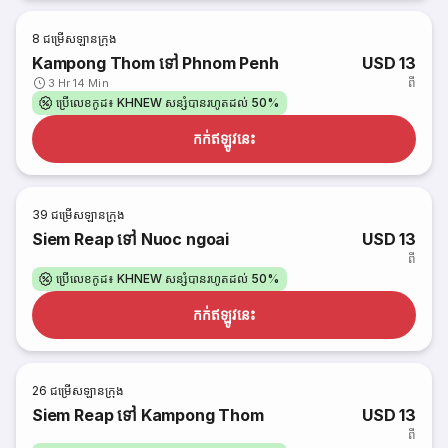
8
ជម្រើសឡានក្រុង
Kampong Thom ទៅ Phnom Penh
USD 13
ពី
3 Hr 14 Min
ប្រើលេខកូដ៖ KHNEW សន្សំបានរហូតដល់ 50%
កក់​ឥឡូវនេះ
39
ជម្រើសឡានក្រុង
Siem Reap ទៅ Nuoc ngoai
USD 13
ពី
ប្រើលេខកូដ៖ KHNEW សន្សំបានរហូតដល់ 50%
កក់​ឥឡូវនេះ
26
ជម្រើសឡានក្រុង
Siem Reap ទៅ Kampong Thom
USD 13
ពី