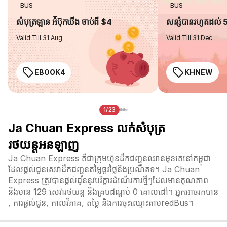
BUS
BUS
សំបុត្រឡាន អ៉ីប៊ុកឃីង ចាប់ពី $4
សន្សំបានរហូតដល់
Valid Till 31 Aug
Valid Till 31 Dec
EBOOK4
KHNEW
1/23
Ja Chuan Express លក់សំបុត្រ
រថយន្តអនឡាញ
Ja Chuan Express គឺជាក្រុមហ៊ុនដឹកជញ្ជូនឈានមុខគេនៅកម្ពុជា
ដែលផ្តល់ជូនសេវាដឹកជញ្ជូនតម្លៃធូរថ្លៃនិងប្រណីតទ។ Ja Chuan
Express ត្រូវបានផ្តល់ជូននូវបរិក្ខារដំណើរការថ្មីៗដែលមានគុណភាព
និងមាន 129 សេវារថយន្ត និងគ្របដណ្តប់ 0 គោលដៅ។ អ្នកអាចរកបាន
, ការផ្តល់ជូន, កាលវិភាគ, តម្លៃ និងការចុះឈ្មោះតាមredBus។