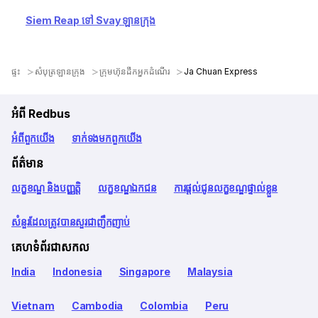
Siem Reap ទៅ Svay ឡានក្រុង
ផ្ទះ
សំបុត្រឡានក្រុង
ក្រុមហ៊ុនដឹកអ្នកដំណើរ
Ja Chuan Express
អំពី Redbus
អំពី​ពួក​យើង
ទាក់ទង​មក​ពួក​យើង
ព័ត៌មាន
លក្ខខណ្ឌ និងបញ្ញត្តិ
លក្ខខណ្ឌឯកជន
ការផ្តល់ជូនលក្ខខណ្ឌផ្ទាល់ខ្លួន
សំនួរដែលត្រូវបានសួរជាញឹកញាប់
គេហទំព័រជាសកល
India
Indonesia
Singapore
Malaysia
Vietnam
Cambodia
Colombia
Peru