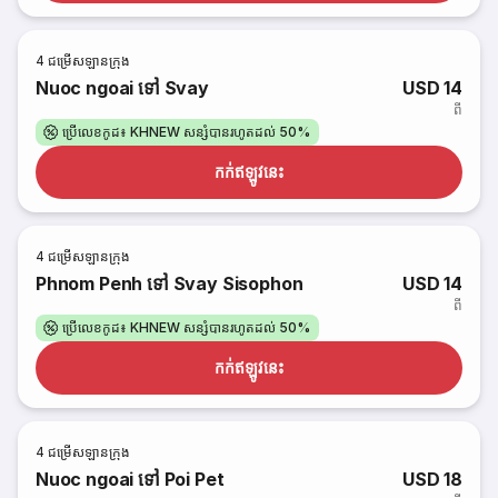
4
ជម្រើសឡានក្រុង
Nuoc ngoai ទៅ Svay
USD 14
ពី
ប្រើលេខកូដ៖ KHNEW សន្សំបានរហូតដល់ 50%
កក់​ឥឡូវនេះ
4
ជម្រើសឡានក្រុង
Phnom Penh ទៅ Svay Sisophon
USD 14
ពី
ប្រើលេខកូដ៖ KHNEW សន្សំបានរហូតដល់ 50%
កក់​ឥឡូវនេះ
4
ជម្រើសឡានក្រុង
Nuoc ngoai ទៅ Poi Pet
USD 18