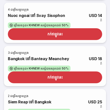
4
ជម្រើសឡានក្រុង
Nuoc ngoai ទៅ Svay Sisophon
USD 14
ពី
ប្រើលេខកូដ៖ KHNEW សន្សំបានរហូតដល់ 50%
កក់​ឥឡូវនេះ
3
ជម្រើសឡានក្រុង
Bangkok ទៅ Banteay Meanchey
USD 18
ពី
ប្រើលេខកូដ៖ KHNEW សន្សំបានរហូតដល់ 50%
កក់​ឥឡូវនេះ
2
ជម្រើសឡានក្រុង
Siem Reap ទៅ Bangkok
USD 25
ពី