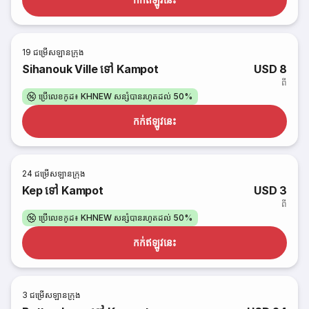
19
ជម្រើសឡានក្រុង
Sihanouk Ville ទៅ Kampot
USD 8
ពី
ប្រើលេខកូដ៖ KHNEW សន្សំបានរហូតដល់ 50%
កក់​ឥឡូវនេះ
24
ជម្រើសឡានក្រុង
Kep ទៅ Kampot
USD 3
ពី
ប្រើលេខកូដ៖ KHNEW សន្សំបានរហូតដល់ 50%
កក់​ឥឡូវនេះ
3
ជម្រើសឡានក្រុង