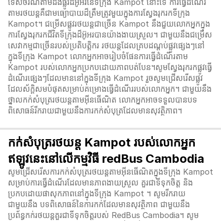
ទេសចរណ៍តាមដងផ្លូវដ៏អ៊ូអរនៃទីក្រុង Kampot នោះទេ ការធ្វើដំណើរ
តាមរថយន្តគឺជាមធ្យោបាយដ៏ត្រឹមត្រូវមួយក្នុងការស្វែងរុករកទីក្រុង
Kampot។ ជម្រើសផ្លូវរថយន្តជាច្រើន Kampot នឹងជួយលោកអ្នកក្នុង
ការស្វែងរុករកជីវិតទីក្រុងដ៏អ៊ូ​អរបានយ៉ាងងាយស្រួល។ ជាមួយនឹងជម្រើស
សេវាកម្មជាច្រើនរបស់ប្រតិបត្តិករ រថយន្តដែលគ្របដណ្តប់ផ្លូវផ្សេងៗនៅ
ក្នុងទីក្រុង Kampot លោកអ្នកអាចរៀបចំផែនការធ្វើដំណើរតាម
Kampot របស់លោកអ្នកប្រកបដោយភាពបត់បែន។សូមស្វែងរុករកផ្លូវធ្វើ
ដំណើរផ្សេងៗដែលមាននៅក្នុងទីក្រុង Kampot រួចសូមជ្រើសរើសផ្លូវ
ដែលស័ក្តិសមបំផុតសម្រាប់គម្រោងធ្វើដំណើររបស់លោកអ្នក។ ជាមួយនឹង
ថ្នាលកក់សំបុត្ររថយន្តតាមអ៊ីនធើណិត លោកអ្នកអាចទទួលបានបទ
ពិសោធន៍រីករាយជាមួយនឹងការកក់សំបុត្រដែលមានសុវត្ថិភាព។
កក់សំបុត្ររថយន្ត Kampot របស់លោកអ្នក
ឥឡូវនេះនៅលើកម្មវិធី redBus Cambodia
សូមជ្រើសរើសការកក់សំបុត្ររថយន្តតាមអ៊ីនធើណិតក្នុងទីក្រុង Kampot
សម្រាប់ការធ្វើដំណើរដែលមានភាពងាយស្រួល គួរជាទីទុកចិត្ត និង
ប្រកបដោយផាសុកភាពនៅក្នុងទីក្រុង Kampot ។ សូមរីករាយ
ជាមួយនឹង បទពិសោធន៍នៃការកក់ដែលមានសុវត្ថិភាព ជាមួយនឹង
ប្រព័ន្ធកក់រថយន្តគួរជាទីទុកចិត្តរបស់ RedBus Cambodia។ សូម