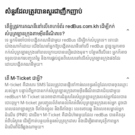
សំនួរដែលត្រូវបានសួរជាញឹកញាប់
តើខ្ញុំត្រូវការគណនីនៅលើគេហទំព័រ redBus.com.kh ដើម្បីកក់
សំបុត្រឡានក្រុងតាមអ៊ីនធឺណិតទេ?
ទេ អ្នកមិនចាំបាច់បង្កើតគណនីជាមួយ redBus ដើម្បីកក់សំបុត្រទេ។ ទោះជា
យ៉ាងណាក៏ដោយ យើងណែនាំអ្នកឱ្យបង្កើតគណនីនៅលើ redBus ដូច្នេះអ្នកអាច
កក់សំបុត្រឡានក្រុងនៅពេលក្រោយបានលឿនជាងមុន។ បន្ថែមពីលើនេះ អ្នកក៏អាច
ទទួលបានការបញ្ចុះតម្លៃ និងការផ្តល់ជូនពិសេសនៅលើសំបុត្រឡានក្រុងផងដែរ
ដោយបង្កើតគណនីមួយ។
តើ M-Ticket ជាអ្វី?
M-ticket គឺជាសារ SMS ដែលត្រូវបានផ្ញើទៅកាន់លេខទូរស័ព្ទដែលបានចុះឈ្មោះ
របស់អ្នក បន្ទាប់ពីអ្នកបានកក់សំបុត្រឡានក្រុងតាមអ៊ីនធឺណិតជោគជ័យជាមួយ
redBus។ M-Ticket នេះអាចជាការជំនួសនៃសំបុត្រឡានក្រុងរបស់អ្នកដែលបាន
បោះពុម្ព។ M-ticket រួមបញ្ចូលព័ត៌មានលំអិតអំពីសំបុត្រឡានក្រុងរបស់អ្នក ដូចជា
ពេលវេលាឡានក្រុង ទីតាំងទទួល និងទីតាំងចុះ លេខរថយន្ត និងលេខសម្គាល់អ្នក
ដំណើរ (PNR) ជាដើម។ M-Ticket គឺជាជំហ៊ានមួយដែល redBus បានគិតគូរ
អំពីបរិស្ថាន ដើម្បីកាត់បន្ថយចំនួនសំបុត្រក្រដាស និងដើម្បីធានាសុវត្ថិភាពអ្នក
ដំណើរពីជំងឺឆ្លងណាមួយ។