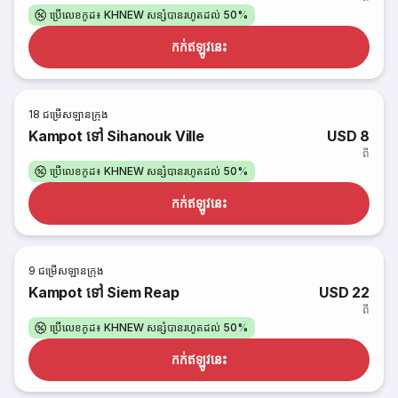
ប្រើលេខកូដ៖ KHNEW សន្សំបានរហូតដល់ 50%
កក់​ឥឡូវនេះ
18
ជម្រើសឡានក្រុង
Kampot ទៅ Sihanouk Ville
USD 8
ពី
ប្រើលេខកូដ៖ KHNEW សន្សំបានរហូតដល់ 50%
កក់​ឥឡូវនេះ
9
ជម្រើសឡានក្រុង
Kampot ទៅ Siem Reap
USD 22
ពី
ប្រើលេខកូដ៖ KHNEW សន្សំបានរហូតដល់ 50%
កក់​ឥឡូវនេះ