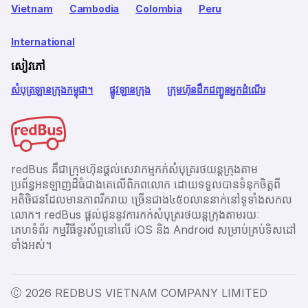
Vietnam
Cambodia
Colombia
Peru
International
សៀវភៅ
សំបុត្រឡានក្រុងកម្ពុជា។
ផ្លូវឡានក្រុង
ក្រុមហ៊ុនដឹកជញ្ជូនអ្នកដំណើរ
redBus គឺជាក្រុមហ៊ុនផ្តល់សេវាកម្មកក់សំបុត្ររថយន្តក្រុងតាម
ប្រព័ន្ធអនឡាញដ៏ធំជាងគេលើពិភពលោក ដោយទទួលបានទំនុកចិត្តពី
អតិថិជនដែលមានភាពរីករាយ ច្រើនជាង​៤៥០លាននាក់នៅទូទាំងសកល
លោក។ redBus ផ្ដល់ជូននូវការកក់សំបុត្ររថយន្តក្រុងតាមរយៈ
គេហទំព័រ កម្មវិធីទូរស័ព្ចនៅលើ iOS និង Android សម្រាប់គ្រប់ទិសដៅ
ទាំងអស់។
Ⓒ 2026 REDBUS VIETNAM COMPANY LIMITED