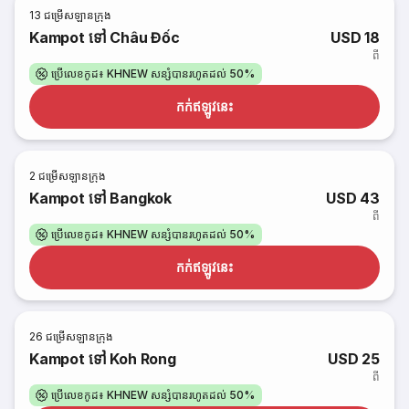
13
ជម្រើសឡានក្រុង
Kampot ទៅ Châu Đốc
USD 18
ពី
ប្រើលេខកូដ៖ KHNEW សន្សំបានរហូតដល់ 50%
កក់​ឥឡូវនេះ
2
ជម្រើសឡានក្រុង
Kampot ទៅ Bangkok
USD 43
ពី
ប្រើលេខកូដ៖ KHNEW សន្សំបានរហូតដល់ 50%
កក់​ឥឡូវនេះ
26
ជម្រើសឡានក្រុង
Kampot ទៅ Koh Rong
USD 25
ពី
ប្រើលេខកូដ៖ KHNEW សន្សំបានរហូតដល់ 50%