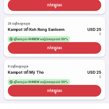
កក់​ឥឡូវនេះ
26
ជម្រើសឡានក្រុង
Kampot ទៅ Koh Rong Sanloem
USD 25
ពី
ប្រើលេខកូដ៖ KHNEW សន្សំបានរហូតដល់ 50%
កក់​ឥឡូវនេះ
9
ជម្រើសឡានក្រុង
Kampot ទៅ Mỹ Tho
USD 25
ពី
ប្រើលេខកូដ៖ KHNEW សន្សំបានរហូតដល់ 50%
កក់​ឥឡូវនេះ