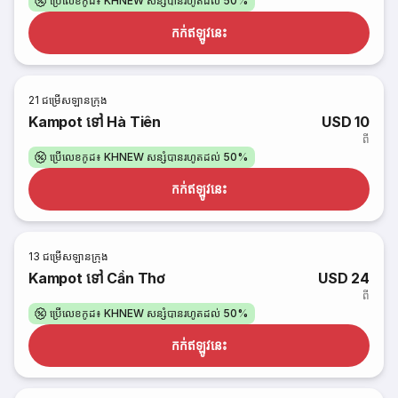
ប្រើលេខកូដ៖ KHNEW សន្សំបានរហូតដល់ 50%
កក់​ឥឡូវនេះ
21
ជម្រើសឡានក្រុង
Kampot ទៅ Hà Tiên
USD 10
ពី
ប្រើលេខកូដ៖ KHNEW សន្សំបានរហូតដល់ 50%
កក់​ឥឡូវនេះ
13
ជម្រើសឡានក្រុង
Kampot ទៅ Cần Thơ
USD 24
ពី
ប្រើលេខកូដ៖ KHNEW សន្សំបានរហូតដល់ 50%
កក់​ឥឡូវនេះ