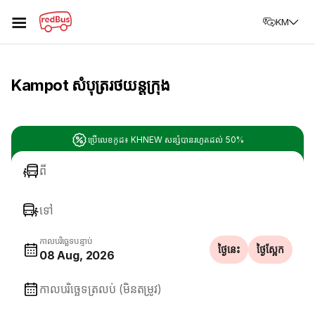
☰
KM
Kampot សំបុត្ររថយន្តក្រុង
ប្រើលេខកូដ៖ KHNEW សន្សំបានរហូតដល់ 50%
ពី
ទៅ
កាលបរិច្ឆេទបន្ទាប់
ថ្ងៃនេះ
ថ្ងៃស្អែក
08 Aug, 2026
កាលបរិច្ឆេទត្រលប់ (មិនតម្រូវ)