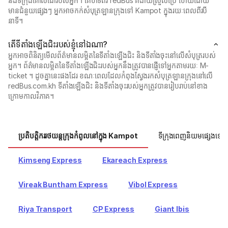
និងទីក្រុងគោលដៅរបស់អ្នក។ គេហទំព័រ redBus គឺងាយស្រួលប្រើ ហើយដោយ
មានជំនួយផ្សេងៗ អ្នកអាចកក់សំបុត្រឡានក្រុងទៅ Kampot ក្នុងរយៈពេលពីរបី
នាទី។
តើ​ទីតាំងឡើងជិះ​របស់​ខ្ញុំ​នៅ​ឯណា?
អ្នក​អាច​ពិនិត្យ​មើល​ព័ត៌មាន​លម្អិត​នៃ​ទីតាំងឡើងជិះ និង​ទីតាំងចុះ​នៅលើ​សំបុត្រ​របស់​
អ្នក។ ព័ត៌មានលម្អិតនៃទីតាំងឡើងជិះរបស់អ្នកនឹងត្រូវបានផ្ញើទៅអ្នកតាមរយៈ M-
ticket ។ ដូចគ្នានេះផងដែរ ខណៈពេលដែលកំពុងស្វែងរកសំបុត្រឡានក្រុងនៅលើ
redBus.com.kh ទីតាំងឡើងជិះ និងទីតាំងចុះរបស់អ្នកត្រូវបានរៀបរាប់នៅខាង
ក្រោមកាលវិភាគ។
ប្រតិបត្តិកររថយន្តក្រុងកំពូលនៅក្នុង Kampot
ទីក្រុងពេញនិយមផ្សេងទៀត
Kimseng Express
Ekareach Express
Vireak Buntham Express
Vibol Express
Riya Transport
CP Express
Giant Ibis