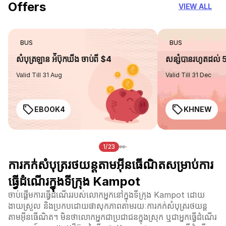
Offers
VIEW ALL
BUS
BUS
សំបុត្រឡាន អ៉ីប៊ុកឃីង ចាប់ពី $4
សន្សំបានរហូតដល់
Valid Till 31 Aug
Valid Till 31 Dec
EBOOK4
KHNEW
1/23
ការកក់សំបុត្ររថយន្តតាមអ៊ីនធើណិតសម្រាប់ការ
ធ្វើដំណើរក្នុងទីក្រុង Kampot
ចាប់ផ្តើមការធ្វើដំណើររបស់លោកអ្នកនៅក្នុងទីក្រុង Kampot ដោយ
ងាយស្រួល និងប្រកបដោយផាសុកភាពតាមរយៈការកក់សំបុត្ររថយន្ត
តាមអ៊ីនធើណិត។ មិនថាលោកអ្នកជាប្រជាជនក្នុងស្រុក ឬជាអ្នកធ្វើដំណើរ