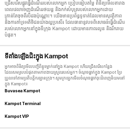
ជ្រើសរើសផ្លូវធ្វើដំណើររបស់លោកអ្នក ប្រៀបធៀបតម្លៃ ពិនិត្យមើលតារាង
ពេលវេលាចេញដំណើររថយន្ត និងកក់សំបុត្ររបស់លោកអ្នកដោយ
គ្រាន់តែចុចពីរបីដងប៉ុណ្ណោះ។ យើងមានប្រព័ន្ធទូទាត់ដែលមានសុវត្ថិភាព
និងការគាំទ្រអតិថិជនយ៉ាងល្អប្រសើរ ដែលធានានូវបទពិសោធន៍ធ្វើដំណើរ
របស់លោកអ្នកនៅក្នុងទីក្រុង Kampot ដោយមានភាពរលូន និងរីករាយ
បំផុត។
ទីតាំងឡើងជិះក្នុង Kampot
អ្នកអាចពិនិត្យមើលបញ្ជីពិន្ទុទម្លាក់នៅក្នុង Kampot ហើយជ្រើសរើសកន្លែង
ដែលសមស្របបំផុតតាមភាពងាយស្រួលរបស់អ្នក។ ចំណុចធ្លាក់ក្នុង Kampot ប្រែ
ប្រួលទៅតាមប្រតិបត្តិករឡានក្រុង។ សូមក្រឡេកមើលចំណុចធ្លាក់ចុះដ៏ពេញនិយមនៅ
ក្នុង Kampot៖
Buvasea Kampot
Kampot Terminal
Kampot VIP