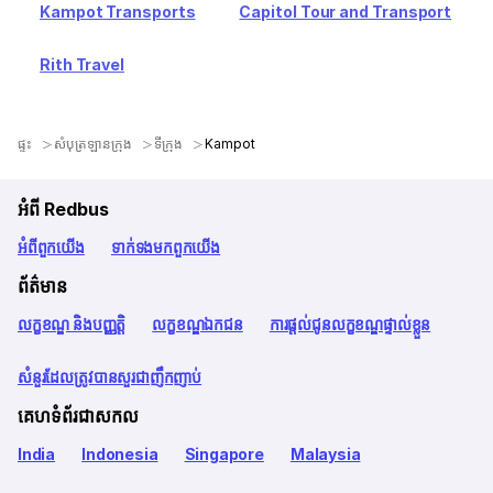
Kampot Transports
Capitol Tour and Transport
Rith Travel
ផ្ទះ
សំបុត្រឡានក្រុង
ទីក្រុង
Kampot
អំពី Redbus
អំពី​ពួក​យើង
ទាក់ទង​មក​ពួក​យើង
ព័ត៌មាន
លក្ខខណ្ឌ និងបញ្ញត្តិ
លក្ខខណ្ឌឯកជន
ការផ្តល់ជូនលក្ខខណ្ឌផ្ទាល់ខ្លួន
សំនួរដែលត្រូវបានសួរជាញឹកញាប់
គេហទំព័រជាសកល
India
Indonesia
Singapore
Malaysia