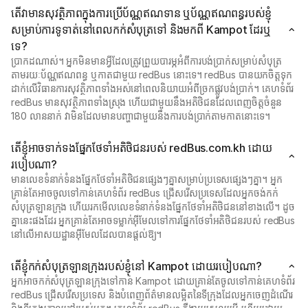
តើវាមានសុវត្ថិភាពក្នុងការប្រើប័ណ្ណឥណទាន ឬប័ណ្ណឥណពន្ធរបស់ខ្ញុំ
សម្រាប់ការទូទាត់នៅពេលកក់សំបុត្រទៅ និងមកពី Kampot ដែរឬ
ទេ?
ប្រាកដណាស់។ អ្នកមិនមានអ្វីដែលត្រូវព្រួយបារម្ភអំពីការបង់ប្រាក់សម្រាប់សំបុត្រ
តាមរយៈប័ណ្ណឥណពន្ធ ឬកាតជាមួយ redBus នោះទេ។ redBus បានយកចិត្តទុក
ដាក់លើវិធានការសុវត្ថិភាពទាំងអស់នៅពេលនិយាយអំពីច្រកផ្លូវបង់ប្រាក់។ គេហទំព័រ
redBus មានសុវត្ថិភាពទាំងស្រុង ហើយជាមួយនឹងអតិថិជនដែលពេញចិត្តចំនួន
180 លាននាក់ វាមិនដែលមានបញ្ហាជាមួយនឹងការបង់ប្រាក់តាមកាតនោះទេ។
តើខ្ញុំអាចទាក់ទងផ្នែកថែទាំអតិថិជនរបស់ redBus.com.kh ដោយ
របៀបណា?
មានលេខទំនាក់ទំនងផ្នែកថែទាំអតិថិជនផ្សេងៗគ្នាសម្រាប់ប្រទេសផ្សេងៗគ្នា។ អ្នក
គ្រាន់តែអាចចូលទៅកាន់គេហទំព័រ redBus ជ្រើសរើសប្រទេសដែលអ្នកចង់កក់
សំបុត្រឡានក្រុង ហើយរកមើលលេខទំនាក់ទំនងផ្នែកថែទាំអតិថិជននៅខាងលើ។ ដូច
គ្នានេះផងដែរ អ្នកគ្រាន់តែអាចទម្លាក់អ៊ីមែលទៅការផ្នែកថែទាំអតិថិជនរបស់ redBus
នៅលើអាសយដ្ឋានអ៊ីមែលដែលបានផ្តល់ឱ្យ។
តើខ្ញុំកក់សំបុត្រឡានក្រុងរបស់ខ្ញុំនៅ Kampot ដោយរបៀបណា?
អ្នកអាចកក់សំបុត្រឡានក្រុងទៅកាន់ Kampot ដោយគ្រាន់តែចូលទៅកាន់គេហទំព័រ
redBus ជ្រើសរើសប្រទេស និងបំពេញព័ត៌មានលម្អិតនៃទីក្រុងដែលអ្នកចេញដំណើរ