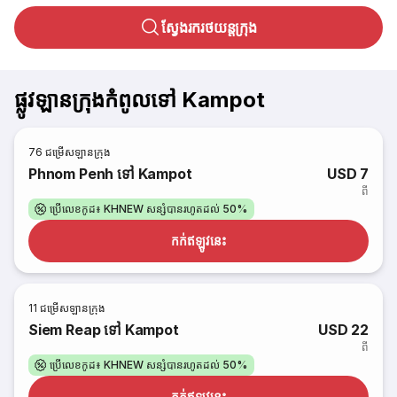
ស្វែងរករថយន្តក្រុង
ផ្លូវឡានក្រុងកំពូលទៅ Kampot
76
ជម្រើសឡានក្រុង
Phnom Penh ទៅ Kampot
USD 7
ពី
ប្រើលេខកូដ៖ KHNEW សន្សំបានរហូតដល់ 50%
កក់​ឥឡូវនេះ
11
ជម្រើសឡានក្រុង
Siem Reap ទៅ Kampot
USD 22
ពី
ប្រើលេខកូដ៖ KHNEW សន្សំបានរហូតដល់ 50%
កក់​ឥឡូវនេះ