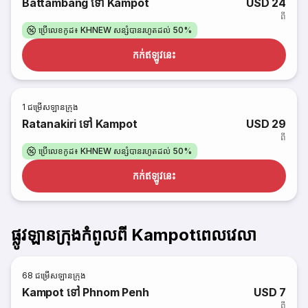
Battambang ទៅ Kampot
USD 24
ពី
ប្រើលេខកូដ៖ KHNEW សន្សំបានរហូតដល់ 50%
កក់​ឥឡូវនេះ
1
ជម្រើសឡានក្រុង
Ratanakiri ទៅ Kampot
USD 29
ពី
ប្រើលេខកូដ៖ KHNEW សន្សំបានរហូតដល់ 50%
កក់​ឥឡូវនេះ
ផ្លូវឡានក្រុងកំពូលពី Kampotពេលវេលា
68
ជម្រើសឡានក្រុង
Kampot ទៅ Phnom Penh
USD 7
ពី