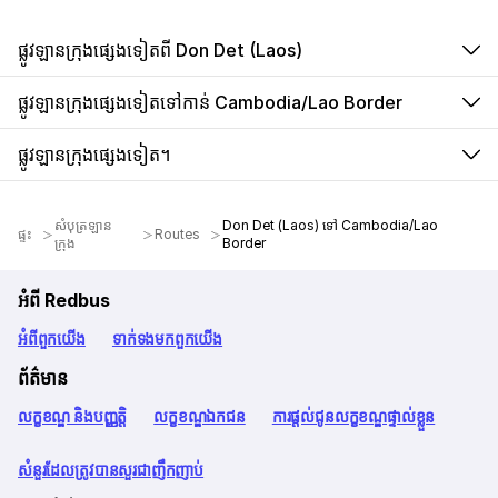
ផ្លូវឡានក្រុងផ្សេងទៀតពី Don Det (Laos)
ផ្លូវឡានក្រុងផ្សេងទៀតទៅកាន់ Cambodia/Lao Border
ផ្លូវឡានក្រុងផ្សេងទៀត។
សំបុត្រឡាន
Don Det (Laos) ទៅ Cambodia/Lao
ផ្ទះ
Routes
ក្រុង
Border
អំពី Redbus
អំពី​ពួក​យើង
ទាក់ទង​មក​ពួក​យើង
ព័ត៌មាន
លក្ខខណ្ឌ និងបញ្ញត្តិ
លក្ខខណ្ឌឯកជន
ការផ្តល់ជូនលក្ខខណ្ឌផ្ទាល់ខ្លួន
សំនួរដែលត្រូវបានសួរជាញឹកញាប់