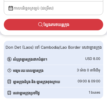
កាលបរិច្ឆេទត្រឡប់ (ជម្រើស)
ស្វែងរករថយន្តក្រុង
Don Det (Laos) ទៅ Cambodia/Lao Border សេវាឡានក្រុង
USD 8.00
សំបុត្រឡានក្រុងថោកបំផុត។
3 ម៉ោង 0 នាទី​ដើម្
មធ្យម រយៈពេលឡានក្រុង
09:00
&
09:00
ឡានក្រុងដំបូង និង ឡានក្រុងចុងក្រោយ
1
buses
សេវាឡានក្រុងប្រចាំថ្ងៃ