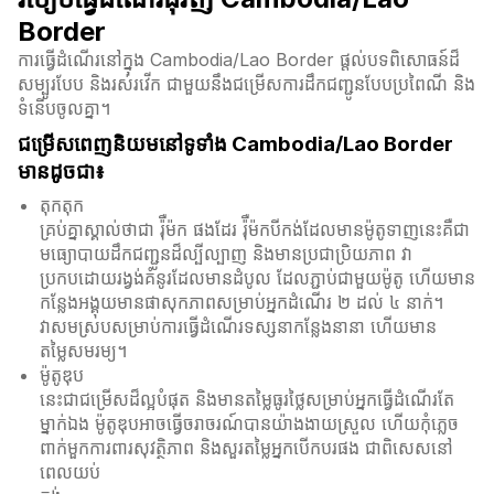
Border
ការធ្វើដំណើរនៅក្នុង Cambodia/Lao Border ផ្តល់បទពិសោធន៍ដ៏
សម្បូរបែប និងរស់រវើក ជាមួយនឹងជម្រើសការដឹកជញ្ជូនបែបប្រពៃណី និង
ទំនើបចូលគ្នា។
ជម្រើសពេញនិយមនៅទូទាំង Cambodia/Lao Border
មានដូចជា៖
តុកតុក
គ្រប់គ្នាស្គាល់ថាជា រ៉ុឺម៉ក ផងដែរ រ៉ុឺម៉កបីកង់ដែលមានម៉ូតូទាញនេះគឺជា
មធ្យោបាយដឹកជញ្ជូនដ៏ល្បីល្បាញ និងមានប្រជាប្រិយភាព វា
ប្រកបដោយរង្វង់គំនូរដែលមានដំបូល ដែលភ្ជាប់ជាមួយម៉ូតូ ហើយមាន
កន្លែងអង្គុយមានផាសុកភាពសម្រាប់អ្នកដំណើរ ២ ដល់ ៤ នាក់។
វាសមស្របសម្រាប់ការធ្វើដំណើរទស្សនាកន្លែងនានា ហើយមាន
តម្លៃសមរម្យ។
ម៉ូតូឌុប
នេះជាជម្រើសដ៏ល្អបំផុត និងមានតម្លៃធូរថ្លៃសម្រាប់អ្នកធ្វើដំណើរតែ
ម្នាក់ឯង ម៉ូតូឌុបអាចធ្វើចរាចរណ៍បានយ៉ាងងាយស្រួល ហើយកុំភ្លេច
ពាក់មួកការពារសុវត្ថិភាព និងសួរតម្លៃអ្នកបើកបរផង ជាពិសេសនៅ
ពេលយប់