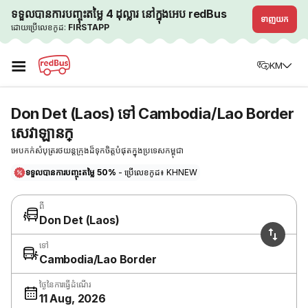
ទទួលបានការបញ្ចុះតម្លៃ 4 ដុល្លារ នៅក្នុងអេប redBus
ទាញយក
ដោយប្រើលេខកូដ:
FIRSTAPP
☰
KM
Don Det (Laos) ទៅ Cambodia/Lao Border
សេវាឡានក្
អេបកក់សំបុត្ររថយន្តក្រុងដ៏ទុកចិត្តបំផុតក្នុងប្រទេសកម្ពុជា
ទទួលបានការបញ្ចុះតម្លៃ 50%
- ប្រើលេខកូដ៖ KHNEW
ពី
Don Det (Laos)
ទៅ
Cambodia/Lao Border
ថ្ងៃនៃការធ្វើដំណើរ
11 Aug, 2026