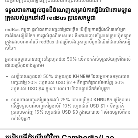
សម្រាប់ក្រុមហ៊ុនឡានក្រុងដែលបានជ្រើសរើសផងដែរ។
ទទួលបានការផ្តល់ជូនដ៏ចំណេញសម្រាប់ការធ្វើដំណើរតាមឡាន
ក្រុងរបស់អ្នកនៅលើ redBus ប្រទេសកម្ពុជា
redBus កម្ពុជា​ ផ្តល់ជូនការបញ្ចុះតម្លៃជាច្រើន ដើម្បីឱ្យការធ្វើដំណើររបស់អ្នក
កាន់តែសន្សំសំចៃ។ ការផ្តល់ជូនពិសេសនេះ និងការបញ្ចុះតម្លៃរបស់ក្រុមហ៊ុនឡាន
ក្រុងដែលមាននៅលើ redBus​ ជាជម្រើសដ៏ល្អសម្រាប់អ្នកដំណើរដែលចង់សន្ស៉
សំចៃ។
អ្នកអាចទទួលបានបញ្ចុះតម្លៃរហូតដល់ 50% លើការកក់សំបុត្ររថយន្តទាំងអស់
ដោយប្រើកូដខាងក្រោម៖
សន្សំបានរហូតដល់ 50% ជាមួយកូដ
KHNEW
ដែលអ្នកអាចទទួលបាន
បញ្ចុះតម្លៃ 20% រហូតដល់ USD $2 + ទឹកប្រាក់ត្រលប់មកវិញ 30%
រហូតដល់ USD $4 ក្នុងរយៈពេល 1 ម៉ោងបន្ទាប់ពីកក់សំបុត្រ។
ទទួលបានបញ្ចុះតម្លៃរហូតដល់ 25% ដោយប្រើកូដ
KHBUS
។ ប្រើកូដនេះ
ដើម្បីទទួលបានបញ្ចុះតម្លៃចាប់ពី 10% រហូតដល់ USD $1 + ទឹកប្រាក់
ត្រលប់មកវិញ 15% រហូតដល់ USD $3 ក្នុងរយៈពេល 1 ម៉ោងបន្ទាប់ពីការ
កក់សំបុត្រ។
របៀបធ្វើដំណើរជុំវិញ Cambodia/Lao