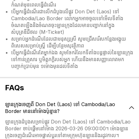
កំណត់មុនពេលធ្វើដំណើរ
បើអ្នកធ្វើដំណើរជាលើកដំបូងលើផ្លូវ Don Det (Laos) ទៅ
Cambodia/Lao Border លោកអ្នកអាចចូលទៅមើលទីតាំង
ចំណតឡើងនិងចំណតចុះឡានក្រុងដែលមានបញ្ជាក់នៅក្នុង
សំបុត្រឌីជីថល (M-Ticket)
សម្រាប់អ្នកដំណើរដែលជាមនុស្សស្រី សូមជ្រើសរើសកន្លែងអង្គុយ
ពិសេសសម្រាប់ស្ត្រី ដើម្បីបន្ថែមសុវត្ថិភាព
បើអ្នកធ្វើដំណើរតែម្នាក់ឯង សូមចែករំលែកទីតាំងបន្តផ្ទាល់នៃឡានក្រុង
ទៅកាន់គ្រួសារ ឬមិត្តភក្តិរបស់អ្នក ហើយនឹងមានសញ្ញាលោតមក
បញ្ចាក់ប្រាប់មុន ១ម៉ោងមុនដល់ទីតាំង
FAQs
ឡានក្រុងចេញពី Don Det (Laos) ទៅ Cambodia/Lao
Border មាននៅម៉ោងប៉ុន្មាន?
ឡានក្រុងដំបូងសម្រាប់ផ្លូវ Don Det (Laos) ទៅ Cambodia/Lao
Border ចាប់ផ្តើមនៅម៉ោង 2026-03-26 09:00:00។ ម៉ោងឡាន
ក្រុងចេញដំណើរអាចផ្លាស់ប្ដូរទៅតាមក្រុមហ៊ុនឡាននិងរដូវកាល។