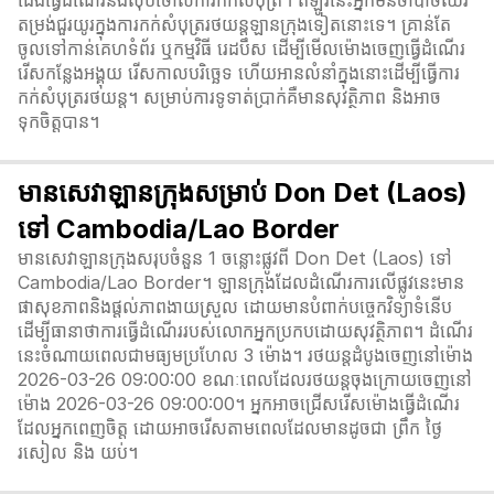
ជើងធ្វើដំណើរនឹងលុបចោលការកក់សំបុត្រ។ ឥឡូវនេះអ្នកមិនចាំបាច់ឈរ
តម្រង់ជួរយូរក្នុងការកក់សំបុត្ររថយន្តឡានក្រុងទៀតនោះទេ។ គ្រាន់តែ
ចូលទៅកាន់គេហទំព័រ ឬកម្មវិធី រេដបឹស ដើម្បីមើលម៉ោងចេញធ្វើដំណើរ
រើសកន្លែងអង្គុយ រើសកាលបរិច្ឆេទ ហើយអានលំនាំក្នុងនោះដើម្បីធ្វើការ
កក់សំបុត្ររថយន្ត។ សម្រាប់ការទូទាត់ប្រាក់គឺមានសុវត្ថិភាព និងអាច
ទុកចិត្តបាន។
មានសេវាឡានក្រុងសម្រាប់ Don Det (Laos)
ទៅ Cambodia/Lao Border
មានសេវាឡានក្រុងសរុបចំនួន 1 ចន្លោះផ្លូវពី Don Det (Laos) ទៅ
Cambodia/Lao Border។ ឡានក្រុងដែលដំណើរការលើផ្លូវនេះមាន
ផាសុខភាពនិងផ្តល់ភាពងាយស្រួល ដោយមានបំពាក់បច្ចេកវិទ្យាទំនើប
ដើម្បីធានាថាការធ្វើដំណើររបស់លោកអ្នកប្រកបដោយសុវត្ថិភាព។ ដំណើរ
នេះចំណាយពេលជាមធ្យមប្រហែល 3 ម៉ោង។ រថយន្តដំបូងចេញនៅម៉ោង
2026-03-26 09:00:00 ខណៈពេលដែលរថយន្តចុងក្រោយចេញនៅ
ម៉ោង 2026-03-26 09:00:00។ អ្នកអាចជ្រើសរើសម៉ោងធ្វើដំណើរ
ដែលអ្នកពេញចិត្ត ដោយអាចរើសតាមពេលដែលមានដូចជា ព្រឹក ថ្ងៃ
រសៀល និង យប់។