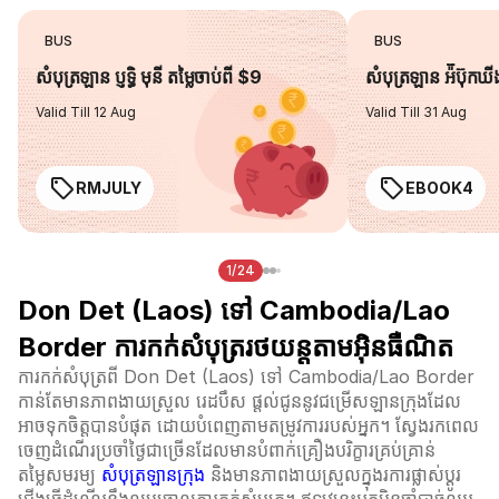
BUS
BUS
សំបុត្រឡាន ប្ញទ្ធិ មុនី តម្លៃចាប់ពី $9
សំបុត្រឡាន អ៉ីប៊ុកឃ
Valid Till 12 Aug
Valid Till 31 Aug
RMJULY
EBOOK4
1/24
Don Det (Laos) ទៅ Cambodia/Lao
Border ការកក់សំបុត្ររថយន្តតាមអ៊ិនធឺណិត
ការកក់សំបុត្រពី Don Det (Laos) ទៅ Cambodia/Lao Border
កាន់តែមានភាពងាយស្រួល រេដបឹស ផ្តល់ជូននូវជម្រើសឡានក្រុងដែល
អាចទុកចិត្តបានបំផុត ដោយបំពេញតាមតម្រូវការរបស់អ្នក។ ស្វែងរកពេល
ចេញដំណើរប្រចាំថ្ងៃជាច្រើនដែលមានបំពាក់គ្រឿងបរិក្ខារគ្រប់គ្រាន់
តម្លៃសមរម្យ
សំបុត្រឡានក្រុង
និងមានភាពងាយស្រួលក្នុងរការផ្លាស់ប្ដូរ