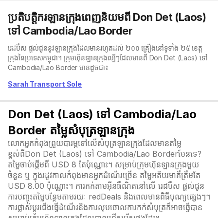
ប្រតិបត្តិករឡានក្រុងពេញនិយមពី Don Det (Laos)
ទៅ Cambodia/Lao Border
រេដបឹស ផ្តល់ជូននូវឡានក្រុងដែលមានរហូតដល់ ២០០ គ្រឿងនៅទូទាំង ២៥ ខេត្ត
ក្រុងនៃប្រទេសកម្ពុជា។ ក្រុមហ៊ុនឡានក្រុងល្បីៗដែលមានពី Don Det (Laos) ទៅ
Cambodia/Lao Border មានដូចជា៖
Sarah Transport Sole
Don Det (Laos) ទៅ Cambodia/Lao
Border តម្លៃសំបុត្រឡានក្រុង
លោកអ្នកកំពុងព្រួយបារម្ភទៅលើសំបុត្រឡានក្រុងដែលមានតម្លៃ
ខ្ពស់ពីDon Det (Laos) ទៅ Cambodia/Lao Borderមែនទេ?
តម្លៃចាប់ផ្តើមពី USD 8 តែប៉ុណ្ណោះ។ សម្រាប់ក្រុមហ៊ុនឡានក្រុងមួយ
ចំនួន ឬ ក្នុងរដូវកាលកំពុងមានអ្នកដំណើរច្រើន តម្លៃអតិបរមាគឺត្រឹមតែ
USD 8.00 ប៉ុណ្ណោះ។ ការកក់តាមអ៊ីនធឺណិតនៅលើ រេដបឹស ផ្តល់ជូន
ការបញ្ចុះតម្លៃបន្ថែមតាមរយៈ redDeals និងពេលមានពិធីបុណ្យផ្សេងៗ។
ការផ្លាស់ប្ដូរជើងធ្វើដំណើរនិងការលុបចោលការកក់សំបុត្រក៏អាចធ្វើបាន