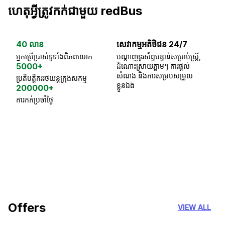
ហេតុអ្វីត្រូវកក់ជាមួយ redBus
40 លាន
សេវាកម្មអតិថិជន 24/7
ធា
អ្នកប្រើប្រាស់ទូទាំងពិភពលោក
បណ្តាញទូរស័ព្ទបន្ទាន់សម្រាប់ស្ត្រី,
ស្
5000+
ដំណោះស្រាយភ្លាមៗ ការផ្តល់
ប្
សំណង និងការសម្របសម្រួល
ប្រតិបត្តិកររថយន្តក្រុងសកម្ម
ខ្លួនឯង
200000+
ការកក់ប្រចាំថ្ងៃ
18 Years of experience
you can trust
Offers
VIEW ALL