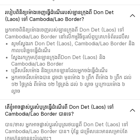
របៀបពិនិត្យម៉ោងចេញធ្វើដំណើររបស់ឡានក្រុងពី Don Det
(Laos) ទៅ Cambodia/Lao Border?
អ្នកអាចពិនិត្យម៉ោងចេញរបស់ឡានក្រុងពី Don Det (Laos) ទៅ
Cambodia/Lao Border នៅលើកម្មវិធីទូរស័ព្ទឬគេហទំព័ររេដបឹស
សូមស្វែងរក Don Det (Laos), Cambodia/Lao Border និង
កាលបរិច្ឆេទធ្វើដំណើរ
ស្វែងរកក្រុមហ៊ុនឡានក្រុងពីDon Det (Laos) និង
Cambodia/Lao Border
ជ្រើសរើសម៉ោង និងប្រភេទឡានដែលអ្នកចង់ធ្វើដំណើរ
អ្នកអាចរើសម៉ោងបាន ដូចជា មុនម៉ោង ៦ ព្រឹក ពីម៉ោង ៦ ព្រឹក ដល់
១២ ថ្ងៃត្រង់ ពីម៉ោង ១២ ថ្ងៃត្រង់ ដល់ ៦ ល្ងាច ឬក្រោយម៉ោង ៦
ល្ងាច
តើខ្ញុំអាចផ្លាស់ប្ដូរសំបុត្រធ្វើដំណើរពី Don Det (Laos) ទៅ
Cambodia/Lao Border បានទេ?
បាទ/ចាស អ្នកអាចផ្លាស់ប្ដូរសំបុត្ររថយន្តពី Don Det (Laos) ទៅ
Cambodia/Lao Border បាន។ ប៉ុន្តែ ជម្រើសនេះមានសម្រាប់តែ
ក្រុមហ៊ុនឡានខ្លះប៉ុណ្ណោះ។