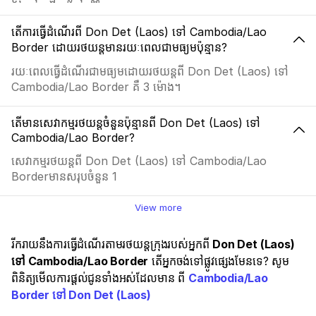
តើការធ្វើដំណើរពី Don Det (Laos) ទៅ Cambodia/Lao
Border ដោយរថយន្តមានរយៈពេលជាមធ្យមប៉ុន្មាន?
រយៈពេលធ្វើដំណើរជាមធ្យមដោយរថយន្តពី Don Det (Laos) ទៅ
Cambodia/Lao Border គឺ 3 ម៉ោង។
តើមានសេវាកម្មរថយន្តចំនួនប៉ុន្មានពី Don Det (Laos) ទៅ
Cambodia/Lao Border?
សេវាកម្មរថយន្តពី Don Det (Laos) ទៅ Cambodia/Lao
Borderមានសរុបចំនួន 1
View more
រីករាយនឹងការធ្វើដំណើរតាមរថយន្តក្រុងរបស់អ្នកពី
Don Det (Laos)
ទៅ Cambodia/Lao Border
តើអ្នកចង់ទៅផ្លូវផ្សេងមែនទេ? សូម
ពិនិត្យមើលការផ្តល់ជូនទាំងអស់ដែលមាន ពី
Cambodia/Lao
Border ទៅ Don Det (Laos)