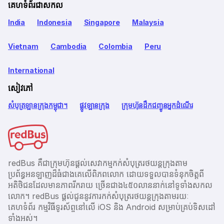
គេហទំព័រជាសកល
India
Indonesia
Singapore
Malaysia
Vietnam
Cambodia
Colombia
Peru
International
សៀវភៅ
សំបុត្រឡានក្រុងកម្ពុជា។
ផ្លូវឡានក្រុង
ក្រុមហ៊ុនដឹកជញ្ជូនអ្នកដំណើរ
redBus គឺជាក្រុមហ៊ុនផ្តល់សេវាកម្មកក់សំបុត្ររថយន្តក្រុងតាម
ប្រព័ន្ធអនឡាញដ៏ធំជាងគេលើពិភពលោក ដោយទទួលបានទំនុកចិត្តពី
អតិថិជនដែលមានភាពរីករាយ ច្រើនជាង​៤៥០លាននាក់នៅទូទាំងសកល
លោក។ redBus ផ្ដល់ជូននូវការកក់សំបុត្ររថយន្តក្រុងតាមរយៈ
គេហទំព័រ កម្មវិធីទូរស័ព្ចនៅលើ iOS និង Android សម្រាប់គ្រប់ទិសដៅ
ទាំងអស់។