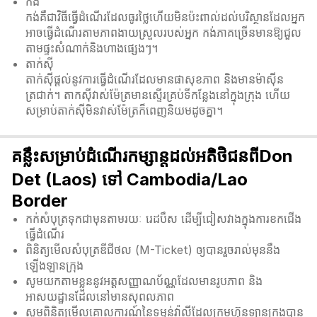
កង់
កង់គឺជាវិធីធ្វើដំណើរដែលធូរថ្លៃហើយមិនប៉ះពាល់ដល់បរិស្ថានដែលអ្នក
អាចធ្វើដំណើរតាមភាពងាយស្រួលរបស់អ្នក កង់ភាគច្រើនមានឱ្យជួល
តាមផ្ទះសំណាក់និងហាងផ្សេងៗ។
តាក់ស៊ី
តាក់ស៊ីផ្តល់នូវការធ្វើដំណើរដែលមានផាសុខភាព និងមានម៉ាស៊ីន
ត្រជាក់។ តាកសុីវាស់ម៉ែត្រមានស្ទើរគ្រប់ទីកន្លែងនៅក្នុងក្រុង ហើយ
សម្រាប់តាក់សុីមិនវាស់ម៉ែត្រក៏ពេញនិយមដូចគ្នា។
គន្លឹះសម្រាប់ដំណើរកម្សាន្តដល់អតិថិជនពីDon
Det (Laos) ទៅ Cambodia/Lao
Border
កក់សំបុត្រទុកជាមុនតាមរយៈ រេដបឹស ដើម្បីជៀសវាងក្នុងការខកជើង
ធ្វើដំណើរ
ពិនិត្យមើលសំបុត្រឌីជីថល (M-Ticket) ឲ្យបានរួចរាល់មុននឹង
ឡើងឡានក្រុង
សូមយកតាមខ្លួននូវអត្តសញ្ញាណប័ណ្ណដែលមានរូបភាព និង
អាសយដ្ឋានដែលនៅមានសុពលភាព
សូមពិនិត្យមើលគោលការណ៍នៃទម្ងន់វ៉ាលីដែលក្រុមហ៊ុនឡានក្រុងបាន