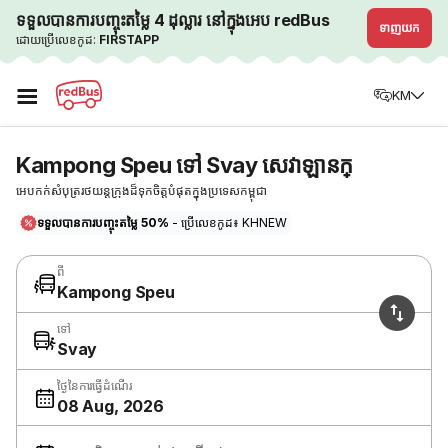
ទទួលបានការបញ្ចុះតម្លៃ 4 ដុល្លារ នៅក្នុងអេប redBus
ទាញយក
ដោយប្រើលេខកូដ:
FIRSTAPP
☰
KM
Kampong Speu ទៅ Svay សេវាឡានក្
អេបកក់សំបុត្ររថយន្តក្រុងដ៏ទុកចិត្តបំផុតក្នុងប្រទេសកម្ពុជា
ទទួលបានការបញ្ចុះតម្លៃ 50%
- ប្រើលេខកូដ៖ KHNEW
ពី
Kampong Speu
ទៅ
Svay
ថ្ងៃនៃការធ្វើដំណើរ
08 Aug, 2026