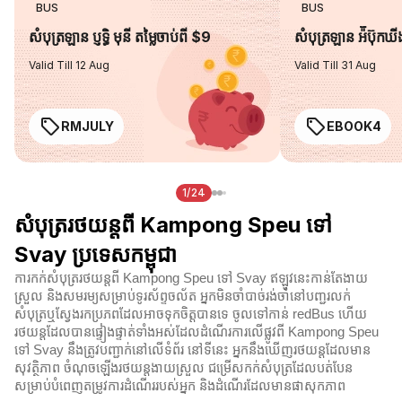
BUS
BUS
សំបុត្រឡាន ប្ញទ្ធិ មុនី តម្លៃចាប់ពី $9
សំបុត្រឡាន អ៉ីប៊ុកឃ
Valid Till 12 Aug
Valid Till 31 Aug
RMJULY
EBOOK4
1/24
សំបុត្ររថយន្តពី Kampong Speu ទៅ
Svay ប្រទេសកម្ពុជា
ការកក់សំបុត្ររថយន្តពី Kampong Speu ទៅ Svay ឥឡូវនេះកាន់តែងាយ
ស្រួល និងសមរម្យសម្រាប់ទូរស័ព្ទចល័ត អ្នកមិនចាំបាច់រង់ចាំនៅបញ្ជរលក់
សំបុត្រឬស្វែងរកប្រភពដែលអាចទុកចិត្តបានទេ ចូលទៅកាន់ redBus ហើយ
រថយន្តដែលបានផ្ទៀងផ្ទាត់ទាំងអស់ដែលដំណើរការលើផ្លូវពី Kampong Speu
ទៅ Svay នឹងត្រូវបញ្ជាក់នៅលើទំព័រ នៅទីនេះ អ្នកនឹងឃើញរថយន្តដែលមាន
សុវត្ថិភាព ចំណុចឡើងរថយន្តងាយស្រួល ជម្រើសកក់សំបុត្រដែលបត់បែន
សម្រាប់បំពេញតម្រូវការដំណើររបស់អ្នក និងដំណើរដែលមានផាសុកភាព