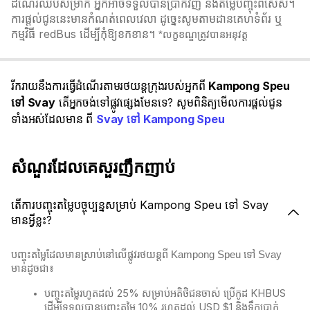
ដំណើរឈប់សម្រាក អ្នកអាចទទួលបានប្រាក់វិញ និងតម្លៃបញ្ចុះពិសេស។
ការផ្តល់ជូននេះមានកំណត់ពេលវេលា ដូច្នេះសូមតាមដានគេហទំព័រ ឬ
កម្មវិធី redBus ដើម្បីកុំឱ្យខកខាន។
*លក្ខខណ្ឌត្រូវបានអនុវត្ត
រីករាយនឹងការធ្វើដំណើរតាមរថយន្តក្រុងរបស់អ្នកពី
Kampong Speu
ទៅ Svay
តើអ្នកចង់ទៅផ្លូវផ្សេងមែនទេ? សូមពិនិត្យមើលការផ្តល់ជូន
ទាំងអស់ដែលមាន ពី
Svay ទៅ Kampong Speu
សំណួរដែលគេសួរញឹកញាប់
តើការបញ្ចុះតម្លៃបច្ចុប្បន្នសម្រាប់ Kampong Speu ទៅ Svay
មានអ្វីខ្លះ?
បញ្ចុះតម្លៃដែលមានស្រាប់នៅលើផ្លូវរថយន្តពី Kampong Speu ទៅ Svay
មានដូចជា៖
បញ្ចុះតម្លៃរហូតដល់ 25% សម្រាប់អតិថិជនចាស់ ប្រើកូដ KHBUS
ដើម្បីទទួលបានបញ្ចុះតម្លៃ 10% រហូតដល់ USD $1 និងទឹកប្រាក់