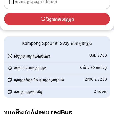
កាលបរិច្ឆេទត្រឡប់ (ជម្រើស)
ស្វែងរករថយន្តក្រុង
Kampong Speu ទៅ Svay សេវាឡានក្រុង
USD 27.00
សំបុត្រឡានក្រុងថោកបំផុត។
8 ម៉ោង 30 នាទី​ដើម្
មធ្យម រយៈពេលឡានក្រុង
21:00
&
22:30
ឡានក្រុងដំបូង និង ឡានក្រុងចុងក្រោយ
2
buses
សេវាឡានក្រុងប្រចាំថ្ងៃ
ហេតុអ្វីត្រូវកក់ជាមួយ redBus