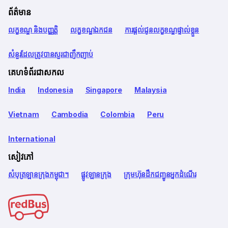
ព័ត៌មាន
លក្ខខណ្ឌ និងបញ្ញត្តិ
លក្ខខណ្ឌឯកជន
ការផ្តល់ជូនលក្ខខណ្ឌផ្ទាល់ខ្លួន
សំនួរដែលត្រូវបានសួរជាញឹកញាប់
គេហទំព័រជាសកល
India
Indonesia
Singapore
Malaysia
Vietnam
Cambodia
Colombia
Peru
International
សៀវភៅ
សំបុត្រឡានក្រុងកម្ពុជា។
ផ្លូវឡានក្រុង
ក្រុមហ៊ុនដឹកជញ្ជូនអ្នកដំណើរ