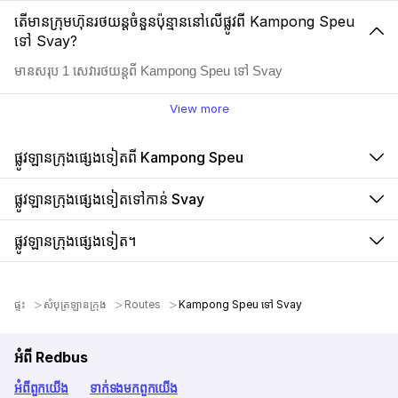
តើមានក្រុមហ៊ុនរថយន្តចំនួនប៉ុន្មាននៅលើផ្លូវពី Kampong Speu
ទៅ Svay?
មានសរុប 1 សេវារថយន្តពី Kampong Speu ទៅ Svay
View more
ផ្លូវឡានក្រុងផ្សេងទៀតពី Kampong Speu
ផ្លូវឡានក្រុងផ្សេងទៀតទៅកាន់ Svay
ផ្លូវឡានក្រុងផ្សេងទៀត។
ផ្ទះ
សំបុត្រឡានក្រុង
Routes
Kampong Speu ទៅ Svay
អំពី Redbus
អំពី​ពួក​យើង
ទាក់ទង​មក​ពួក​យើង