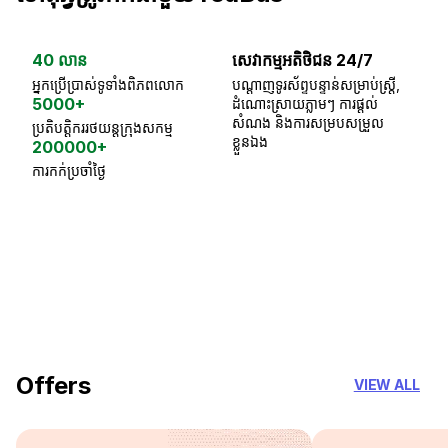
40 លាន
សេវាកម្មអតិថិជន 24/7
ធា
អ្នកប្រើប្រាស់ទូទាំងពិភពលោក
បណ្តាញទូរស័ព្ទបន្ទាន់សម្រាប់ស្ត្រី,
ស្
5000+
ដំណោះស្រាយភ្លាមៗ ការផ្តល់
ប្
សំណង និងការសម្របសម្រួល
ប្រតិបត្តិកររថយន្តក្រុងសកម្ម
ខ្លួនឯង
200000+
ការកក់ប្រចាំថ្ងៃ
18 Years of experience
you can trust
Offers
VIEW ALL