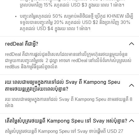
ត្រលប់មកវិញ 15% រហូតដល់ USD $3 ក្នុងរយៈពេល 1 ម៉ោង។
បញ្ចុះតម្លៃរហូតដល់ 50% សម្រាប់អតិថិជនថ្មី ប្រើកូដ KHNEW ដើម្បី
ទទួលបានបញ្ចុះតម្លៃ 20% រហូតដល់ USD $2 និងប្រាក់វិញ 30%
រហូតដល់ USD $4 ក្នុងរយៈពេល 1 ម៉ោង។
redDeal គឺជាអ្វី?
redDeal គឺជាការផ្តល់ជូនពិសេសដែលមាននៅលើក្រុមហ៊ុនរថយន្តមួយចំនួន
ជាមួយការបញ្ចុះតម្លៃថេរ 2​ ដុល្លា អាចរក redDeal នៅលើទំព័រកក់សំបុត្ររបស់
redBus និងកម្មវិធីទូរស័ព្ទចល័ត
រយៈពេលជាមធ្យមក្នុងការទៅដល់ Svay ពី Kampong Speu
តាមរថយន្តត្រូវប្រើរយះពេលប៉ុន្មាន?
រយៈពេលជាមធ្យមក្នុងការទៅដល់ Svay ពី Kampong Speu តាមរថយន្តគឺ 8
ម៉ោង
តើតម្លៃសំបុត្ររថយន្តពី Kampong Speu ទៅ Svay អស់ប៉ុន្មាន?
តម្លៃសំបុត្ររថយន្តពី Kampong Speu ទៅ Svay ចាប់ផ្តើមពី USD 27