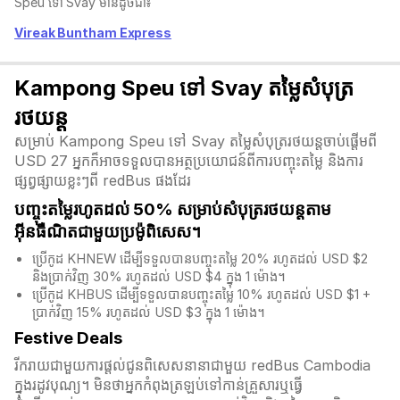
Speu ទៅ Svay មានដូចជា៖
Vireak Buntham Express
Kampong Speu ទៅ Svay តម្លៃសំបុត្រ
រថយន្ត
សម្រាប់ Kampong Speu ទៅ Svay តម្លៃសំបុត្ររថយន្តចាប់ផ្តើមពី
USD 27 អ្នកក៏អាចទទួលបានអត្ថប្រយោជន៍ពីការបញ្ចុះតម្លៃ និងការ
ផ្សព្វផ្សាយខ្លះៗពី redBus ផងដែរ
បញ្ចុះតម្លៃរហូតដល់ 50% សម្រាប់សំបុត្ររថយន្តតាម
អ៊ីនធឺណិតជាមួយប្រម៉ូពិសេស។
ប្រើកូដ KHNEW ដើម្បីទទួលបានបញ្ចុះតម្លៃ 20% រហូតដល់ USD $2
និងប្រាក់វិញ 30% រហូតដល់ USD $4 ក្នុង 1 ម៉ោង។
ប្រើកូដ KHBUS ដើម្បីទទួលបានបញ្ចុះតម្លៃ 10% រហូតដល់ USD $1 +
ប្រាក់វិញ 15% រហូតដល់ USD $3 ក្នុង 1 ម៉ោង។
Festive Deals
រីករាយជាមួយការផ្តល់ជូនពិសេសនានាជាមួយ redBus Cambodia
ក្នុងរដូវបុណ្យ។ មិនថាអ្នកកំពុងត្រឡប់ទៅកាន់គ្រួសារឬធ្វើ