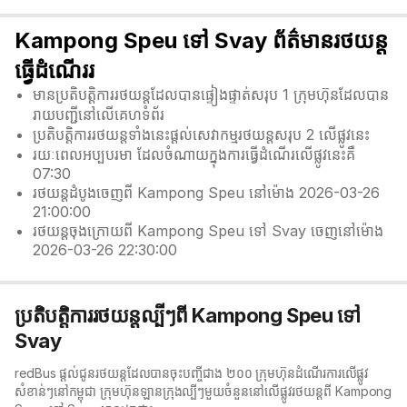
Kampong Speu ទៅ Svay ព័ត៌មានរថយន្ត
ធ្វើដំណើររ
មានប្រតិបត្តិការរថយន្តដែលបានផ្ទៀងផ្ទាត់សរុប 1 ក្រុមហ៊ុនដែលបាន
រាយបញ្ជីនៅលើគេហទំព័រ
ប្រតិបត្តិការរថយន្តទាំងនេះផ្តល់សេវាកម្មរថយន្តសរុប 2 លើផ្លូវនេះ
រយៈពេលអប្បបរមា ដែលចំណាយក្នុងការធ្វើដំណើរលើផ្លូវនេះគឺ
07:30
រថយន្តដំបូងចេញពី Kampong Speu នៅម៉ោង 2026-03-26
21:00:00
រថយន្តចុងក្រោយពី Kampong Speu ទៅ Svay ចេញនៅម៉ោង
2026-03-26 22:30:00
ប្រតិបត្តិការរថយន្តល្បីៗពី Kampong Speu ទៅ
Svay
redBus ផ្តល់ជូនរថយន្តដែលបានចុះបញ្ចីជាង ២០០ ក្រុមហ៊ុនដំណើរការលើផ្លូវ
សំខាន់ៗនៅកម្ពុជា ក្រុមហ៊ុនឡានក្រុង​ល្បីៗមួយចំនួននៅលើផ្លូវរថយន្តពី Kampong