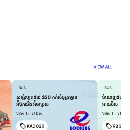
VIEW ALL
BUS
BUS
សន្សំរហូតដល់ $20 កក់សំបុត្រឡាន
ចំណេញដល់ $6 
អ៉ីប៊ុកឃីង អ៉ិចប្រេស
អាយប៊ិស
Valid Till 31 Dec
Valid Till 31 Dec
KADO20
RBGIAN