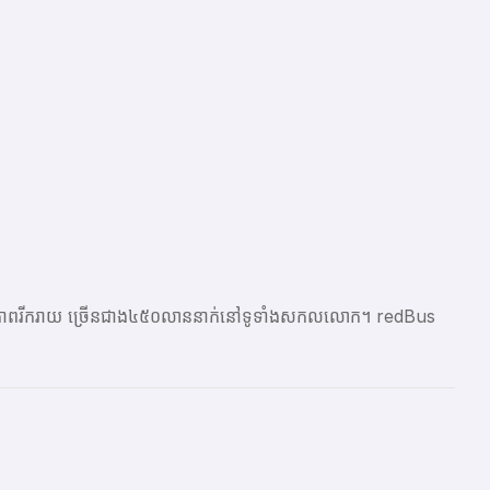
ែលមានភាពរីករាយ ច្រើនជាង​៤៥០លាននាក់នៅទូទាំងសកលលោក។ redBus