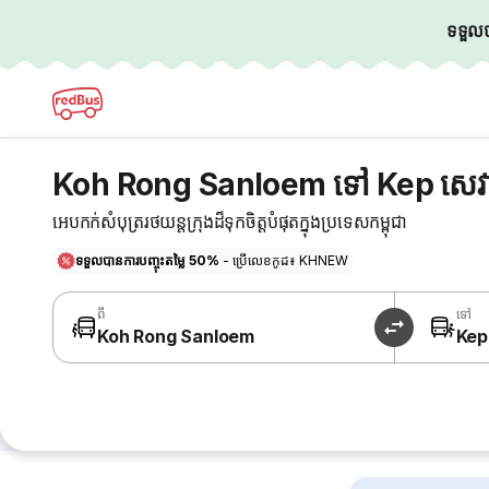
ទទួលបា
Koh Rong Sanloem ទៅ Kep សេវ
អេបកក់សំបុត្ររថយន្តក្រុងដ៏ទុកចិត្តបំផុតក្នុងប្រទេសកម្ពុជា
ទទួលបានការបញ្ចុះតម្លៃ 50%
- ប្រើលេខកូដ៖ KHNEW
ពី
ទៅ
Koh Rong Sanloem
Kep