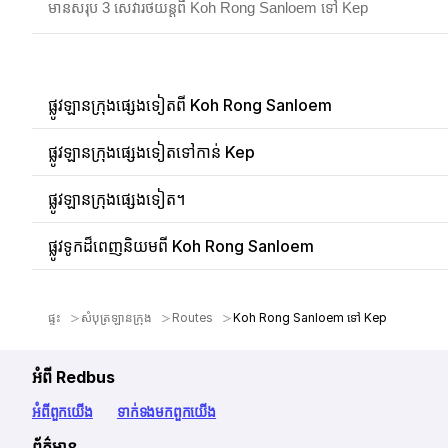
មានសរុប 3 សេវារថយន្តពី Koh Rong Sanloem ទៅ Kep
ផ្លូវឡានក្រុងផ្សេងទៀតពី Koh Rong Sanloem
ផ្លូវឡានក្រុងផ្សេងទៀតទៅកាន់ Kep
ផ្លូវឡានក្រុងផ្សេងទៀត។
ផ្លូវទូកដ៏ពេញនិយមពី Koh Rong Sanloem
ផ្ទះ
សំបុត្រឡានក្រុង
Routes
Koh Rong Sanloem ទៅ Kep
អំពី Redbus
អំពី​ពួក​យើង
ទាក់ទង​មក​ពួក​យើង
ព័ត៌មាន