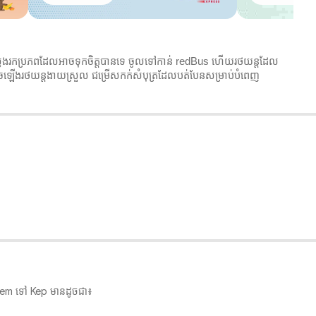
រឬស្វែងរកប្រភពដែលអាចទុកចិត្តបានទេ ចូលទៅកាន់ redBus ហើយរថយន្តដែល
ំណុចឡើងរថយន្តងាយស្រួល ជម្រើសកក់សំបុត្រដែលបត់បែនសម្រាប់បំពេញ
anloem ទៅ Kep មានដូចជា៖