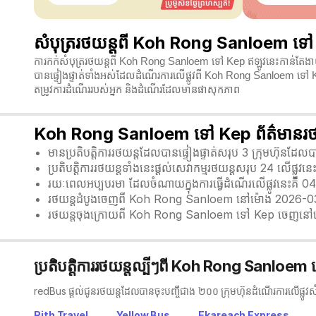
សំបុត្ររថយន្តពី Koh Rong Sanloem ទៅ K
ការកក់សំបុត្ររថយន្តពី Koh Rong Sanloem ទៅ Kep ឥឡូវនេះកាន់តែងាយស
បានផ្ទៀងផ្ទាត់ទាំងអស់ដែលដំណើរការលើផ្លូវពី Koh Rong Sanloem ទៅ K
តម្រូវការដំណើររបស់អ្នក និងដំណើរដែលមានផាសុកភាព
Koh Rong Sanloem ទៅ Kep ព័ត៌មានរថយន
មានប្រតិបត្តិការរថយន្តដែលបានផ្ទៀងផ្ទាត់សរុប 3 ក្រុមហ៊ុនដែ
ប្រតិបត្តិការរថយន្តទាំងនេះផ្តល់សេវាកម្មរថយន្តសរុប 24 លើផ្លូវនេ
រយៈពេលអប្បបរមា ដែលចំណាយក្នុងការធ្វើដំណើរលើផ្លូវនេះគឺ 0
រថយន្តដំបូងចេញពី Koh Rong Sanloem នៅម៉ោង 2026-0
រថយន្តចុងក្រោយពី Koh Rong Sanloem ទៅ Kep ចេញនៅ
ប្រតិបត្តិការរថយន្តល្បីៗពី Koh Rong Sanloem
redBus ផ្តល់ជូនរថយន្តដែលបានចុះបញ្ចីជាង ២០០ ក្រុមហ៊ុនដំណើរការលើផ្លូវ
Rith Travel
Yellow Bus
Ekareach Express