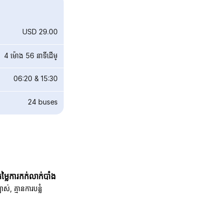
USD 29.00
4 ម៉ោង 56 នាទី​ដើម្
06:20
&
15:30
24
buses
តម្លៃការកក់លាក់បាំង
បាស់, គ្មានការបន្លំ