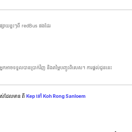
វផ្សាយខ្លះៗពី redBus ផងដែរ
នកអាចទទួលបានប្រាក់វិញ និងតម្លៃបញ្ចុះពិសេស។ ការផ្តល់ជូននេះ
ំងអស់ដែលមាន ពី
Kep ទៅ Koh Rong Sanloem