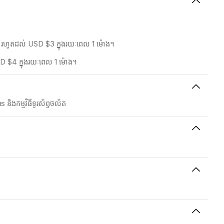
5% រហូតដល់ USD $3 ក្នុងរយៈពេល 1 ម៉ោង។
SD $4 ក្នុងរយៈពេល 1 ម៉ោង។
ិងកម្មវិធីទូរស័ព្ទចល័ត