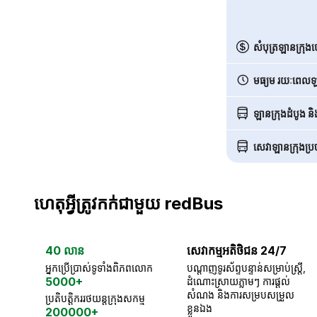
សំបុត្រឡានក្រុង
មធ្យម រយៈពេលឡា
ឡានក្រុងដំបូង ន
សេវាឡានក្រុងប្រចា
ហេតុអ្វីត្រូវកក់ជាមួយ redBus
40 លាន
សេវាកម្មអតិថិជន 24/7
អ្នកប្រើប្រាស់ទូទាំងពិភពលោក
បណ្តាញទូរស័ព្ទបន្ទាន់សម្រាប់ស្ត្រី,
5000+
ដំណោះស្រាយភ្លាមៗ ការផ្តល់
សំណង និងការសម្របសម្រួល
ប្រតិបត្តិកររថយន្តក្រុងសកម្ម
ខ្លួនឯង
200000+