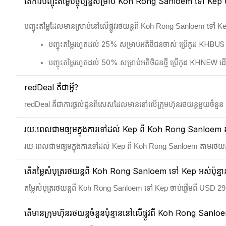
តើការបញ្ចុះតម្លៃបច្ចុប្បន្នសម្រាប់ Koh Rong Sanloem ទៅ Kep មាន
បញ្ចុះតម្លៃដែលមានស្រាប់នៅលើផ្លូវរថយន្តពី Koh Rong Sanloem ទៅ K
បញ្ចុះតម្លៃរហូតដល់ 25% សម្រាប់អតិថិជនចាស់ ប្រើកូដ KHBUS
បញ្ចុះតម្លៃរហូតដល់ 50% សម្រាប់អតិថិជនថ្មី ប្រើកូដ KHNEW
redDeal គឺជាអ្វី?
redDeal គឺជាការផ្តល់ជូនពិសេសដែលមាននៅលើក្រុមហ៊ុនរថយន្តមួយចំនួន ជាមួ
រយៈពេលជាមធ្យមក្នុងការទៅដល់ Kep ពី Koh Rong Sanloem តាមរថ
រយៈពេលជាមធ្យមក្នុងការទៅដល់ Kep ពី Koh Rong Sanloem តាមរថយន្ត
តើតម្លៃសំបុត្ររថយន្តពី Koh Rong Sanloem ទៅ Kep អស់ប៉ុន្មា
តម្លៃសំបុត្ររថយន្តពី Koh Rong Sanloem ទៅ Kep ចាប់ផ្តើមពី USD 29
តើមានក្រុមហ៊ុនរថយន្តចំនួនប៉ុន្មាននៅលើផ្លូវពី Koh Rong San