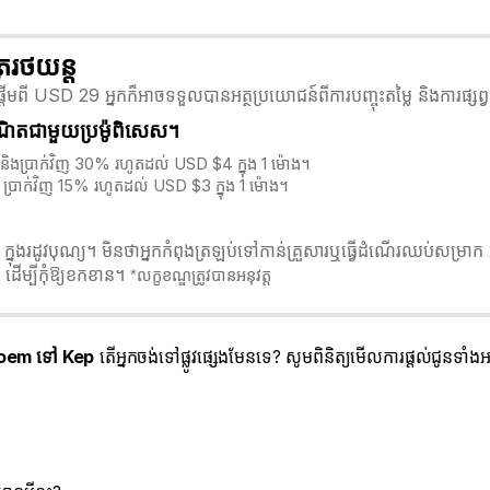
ររថយន្ត
ពី USD 29 អ្នកក៏អាចទទួលបានអត្ថប្រយោជន៍ពីការបញ្ចុះតម្លៃ និងការផ្សព្
ឺណិតជាមួយប្រម៉ូពិសេស។
និងប្រាក់វិញ 30% រហូតដល់ USD $4 ក្នុង 1 ម៉ោង។
ប្រាក់វិញ 15% រហូតដល់ USD $3 ក្នុង 1 ម៉ោង។
រដូវបុណ្យ។ មិនថាអ្នកកំពុងត្រឡប់ទៅកាន់គ្រួសារឬធ្វើដំណើរឈប់សម្រាក អ្
ដើម្បីកុំឱ្យខកខាន។
*លក្ខខណ្ឌត្រូវបានអនុវត្ត
oem ទៅ Kep
តើអ្នកចង់ទៅផ្លូវផ្សេងមែនទេ? សូមពិនិត្យមើលការផ្តល់ជូនទា