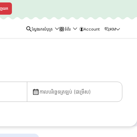
ាញយក
ស្វែងរកសំបុត្រ
ទំព័រ
Account
KM
កាលបរិច្ឆេទត្រឡប់ (ជម្រើស)