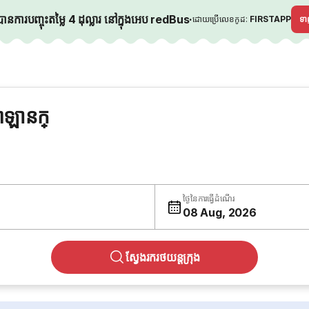
នការបញ្ចុះតម្លៃ 4 ដុល្លារ នៅក្នុងអេប redBus
·
ដោយប្រើលេខកូដ:
FIRSTAPP
ទ
ាឡានក្
ថ្ងៃនៃការធ្វើដំណើរ
08 Aug, 2026
ស្វែងរករថយន្តក្រុង