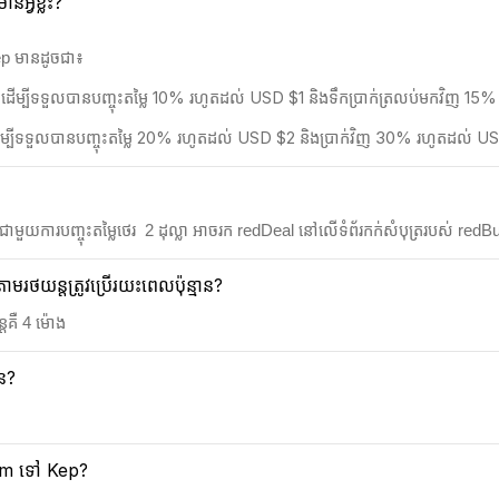
អ្វីខ្លះ?
ep មានដូចជា៖
 ដើម្បីទទួលបានបញ្ចុះតម្លៃ 10% រហូតដល់ USD $1 និងទឹកប្រាក់ត្រលប់មកវិញ 1
 ដើម្បីទទួលបានបញ្ចុះតម្លៃ 20% រហូតដល់ USD $2 និងប្រាក់វិញ 30% រហូតដល់ U
យការបញ្ចុះតម្លៃថេរ 2​ ដុល្លា អាចរក redDeal នៅលើទំព័រកក់សំបុត្ររបស់ redBus ន
យន្តត្រូវប្រើរយះពេលប៉ុន្មាន?
គឺ 4 ម៉ោង
ន?
loem ទៅ Kep?