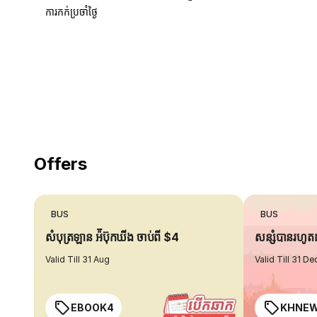
ការកក់ប្រចាំថ្ងៃ
18 Years of experience
you can trust
Offers
BUS
BUS
សំបុត្រឡាន អ៉ីប៊ុកឃីង ចាប់ពី $4
សន្សំបានរហូ
Valid Till 31 Aug
Valid Till 31 De
EBOOK4
KHNE