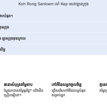
Koh Rong Sanloem ទៅ Kep សេវាឡានក្រុង
ថោកបំផុត។
នក្រុង
ិង ឡានក្រុងចុងក្រោយ
ំថ្ងៃ
ធានាសំបុត្រតម្លៃទាប
កៅអីដែលអ្នកចូលចិត្ត
គ្មាន
ស្វែងរកបានតម្លៃធូរថ្លៃ? យើងនឹង
ជ្រើសរើសកៅអីដែលល្អបំផុត
តម្លៃច្
ប្រៀបធៀបវា។
សម្រាប់អ្នក