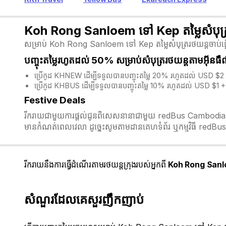
Koh Rong Sanloem ទៅ Kep តម្លៃសំបុត្
សម្រាប់ Koh Rong Sanloem ទៅ Kep តម្លៃសំបុត្ររថយន្តចាប់ផ្តើម
បញ្ចុះតម្លៃរហូតដល់ 50% សម្រាប់សំបុត្ររថយន្តតាមអ៊ីនធ
ប្រើកូដ KHNEW ដើម្បីទទួលបានបញ្ចុះតម្លៃ 20% រហូតដល់ USD $2 
ប្រើកូដ KHBUS ដើម្បីទទួលបានបញ្ចុះតម្លៃ 10% រហូតដល់ USD $1 + 
Festive Deals
រីករាយជាមួយការផ្តល់ជូនពិសេសនានាជាមួយ redBus Cambodia ក្នុង
មានកំណត់ពេលវេលា ដូច្នេះសូមតាមដានគេហទំព័រ ឬកម្មវិធី redBus 
រីករាយនឹងការធ្វើដំណើរតាមរថយន្តក្រុងរបស់អ្នកពី
Koh Rong Sanl
សំណួរដែលគេសួរញឹកញាប់