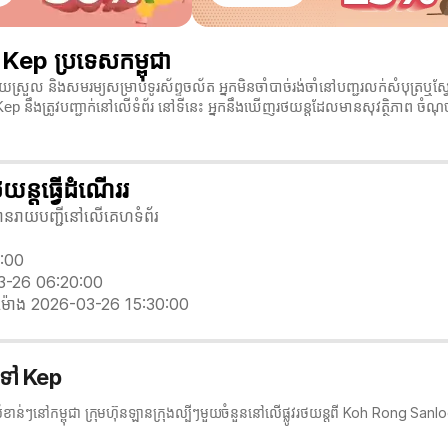
ep ប្រទេសកម្ពុជា
្រួល និងសមរម្យសម្រាប់ទូរស័ព្ទចល័ត អ្នកមិនចាំបាច់រង់ចាំនៅបញ្ជរលក់សំបុត្
ep នឹងត្រូវបញ្ជាក់នៅលើទំព័រ នៅទីនេះ អ្នកនឹងឃើញរថយន្តដែលមានសុវត្ថិភាព ច
្តធ្វើដំណើររ
លបានរាយបញ្ជីនៅលើគេហទំព័រ
ះ
4:00
3-26 06:20:00
ម៉ោង 2026-03-26 15:30:00
 ទៅ Kep
សំខាន់ៗនៅកម្ពុជា ក្រុមហ៊ុនឡានក្រុង​ល្បីៗមួយចំនួននៅលើផ្លូវរថយន្តពី Koh Rong S