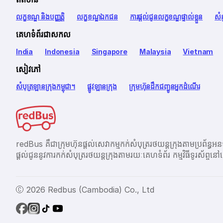
លក្ខខណ្ឌ និងបញ្ញត្តិ
លក្ខខណ្ឌឯកជន
ការផ្តល់ជូនលក្ខខណ្ឌផ្ទាល់ខ្លួន
សំ
គេហទំព័រជាសកល
India
Indonesia
Singapore
Malaysia
Vietnam
សៀវភៅ
សំបុត្រឡានក្រុងកម្ពុជា។
ផ្លូវឡានក្រុង
ក្រុមហ៊ុនដឹកជញ្ជូនអ្នកដំណើរ
redBus គឺជាក្រុមហ៊ុនផ្តល់សេវាកម្មកក់សំបុត្ររថយន្តក្រុងតាម
ផ្ដល់ជូននូវការកក់សំបុត្ររថយន្តក្រុងតាមរយៈគេហទំព័រ កម្មវិធីទូរស័
Ⓒ 2026 Redbus (Cambodia) Co., Ltd