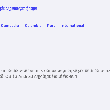
នួរដែលត្រូវបានសួរជាញឹកញាប់
Cambodia
Colombia
Peru
International
ប្រព័ន្ធអនឡាញដ៏ធំជាងគេលើពិភពលោក ដោយទទួលបានទំនុកចិត្តពីអតិថិជនដ
ព្ចនៅលើ iOS និង Android សម្រាប់គ្រប់ទិសដៅទាំងអស់។