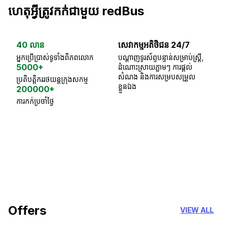
ហេតុអ្វីត្រូវកក់ជាមួយ redBus
40 លាន
សេវាកម្មអតិថិជន 24/7
ធា
អ្នកប្រើប្រាស់ទូទាំងពិភពលោក
បណ្តាញទូរស័ព្ទបន្ទាន់សម្រាប់ស្ត្រី,
ស្
5000+
ដំណោះស្រាយភ្លាមៗ ការផ្តល់
ប្
សំណង និងការសម្របសម្រួល
ប្រតិបត្តិកររថយន្តក្រុងសកម្ម
ខ្លួនឯង
200000+
ការកក់ប្រចាំថ្ងៃ
18 Years of experience
you can trust
Offers
VIEW ALL