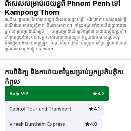
ពិសេសសម្រាប់រថយន្តពី Phnom Penh ទៅ
Kampong Thom
រេដបឹស ផ្តល់ជម្រើសកន្លែងអង្គុយពិសេសសម្រាប់ស្ត្រី ដើម្បីធានាបទពិសោធន៍ធ្វើ
ដំណើរដែលមានសុវត្ថិភាព និងផាសុខភាព។ កន្លែងអង្គុយទាំងនេះនឹងត្រូវចាត់ជា
ថ្នាក់សម្រាប់អ្នកដំណើរស្រី ជាមួយអ្នកដំណើរស្រីផ្សេងទៀតដោយស្វ័យប្រវត្តិ។
កន្លែងអង្គុយដែលបានសម្គាល់ដោយពណ៌ផ្កាឈូកនេះជួយដល់ការសម្រេចចិត្ត
និងជៀសវាងការយល់ច្រឡំ។ ចំណុចដ៏ល្អបំផុតគឺ មិនត្រូវការកម្រៃឡើយនៅពេល
ជ្រើសរើសកន្លែងអង្គុយទាំងនេះ។
ការពិនិត្យ និងការវាយតម្លៃសម្រាប់អ្នកប្រតិបត្តិករ
កំពូល
Saly VIP
4.3
Capitol Tour and Transport
4.1
Vireak Buntham Express
4.0