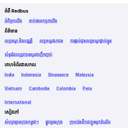
អំពី Redbus
អំពី​ពួក​យើង
ទាក់ទង​មក​ពួក​យើង
ព័ត៌មាន
លក្ខខណ្ឌ និងបញ្ញត្តិ
លក្ខខណ្ឌឯកជន
ការផ្តល់ជូនលក្ខខណ្ឌផ្ទាល់ខ្លួន
សំនួរដែលត្រូវបានសួរជាញឹកញាប់
គេហទំព័រជាសកល
India
Indonesia
Singapore
Malaysia
Vietnam
Cambodia
Colombia
Peru
International
សៀវភៅ
សំបុត្រឡានក្រុងកម្ពុជា។
ផ្លូវឡានក្រុង
ក្រុមហ៊ុនដឹកជញ្ជូនអ្នកដំណើរ