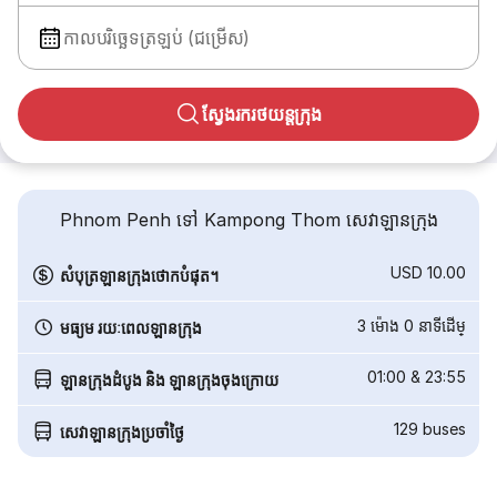
កាលបរិច្ឆេទត្រឡប់ (ជម្រើស)
ស្វែងរករថយន្តក្រុង
Phnom Penh ទៅ Kampong Thom សេវាឡានក្រុង
USD 10.00
សំបុត្រឡានក្រុងថោកបំផុត។
3 ម៉ោង 0 នាទី​ដើម្
មធ្យម រយៈពេលឡានក្រុង
01:00
&
23:55
ឡានក្រុងដំបូង និង ឡានក្រុងចុងក្រោយ
129
buses
សេវាឡានក្រុងប្រចាំថ្ងៃ