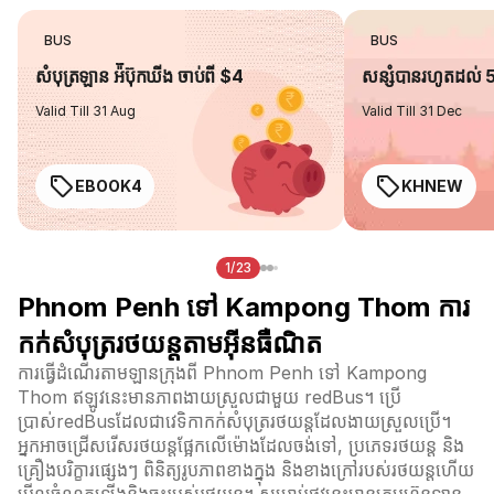
BUS
BUS
សំបុត្រឡាន អ៉ីប៊ុកឃីង ចាប់ពី $4
សន្សំបានរហូតដល់
Valid Till 31 Aug
Valid Till 31 Dec
EBOOK4
KHNEW
1/23
Phnom Penh ទៅ Kampong Thom ការ
កក់សំបុត្ររថយន្តតាមអ៊ីនធឺណិត
ការធ្វើដំណើរតាមឡានក្រុងពី Phnom Penh ទៅ Kampong
Thom ឥឡូវនេះមានភាពងាយស្រួលជាមួយ redBus។ ប្រើ
ប្រាស់redBusដែលជាវេទិកាកក់សំបុត្ររថយន្តដែលងាយស្រួលប្រើ។
អ្នកអាចជ្រើសរើសរថយន្តផ្អែកលើម៉ោងដែលចង់ទៅ, ប្រភេទរថយន្ត និង
គ្រឿងបរិក្ខារផ្សេងៗ ពិនិត្យរូបភាពខាងក្នុង និងខាងក្រៅរបស់រថយន្តហើយ