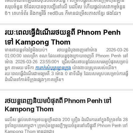
មើលចំណតឡើងនិងចុះរបស់រថយន្ត។ សម្រាប់ផ្លូវនេះមានក្រុមហ៊ុនឡាន
សរុបចំនួន 8ដែលបានចុះបញ្ជីនៅលើ រេដបឹស ហើយផ្តល់សេវាកម្មចំនួន
8។ គេហទំព័រ និងកម្មវិធី redBus ក៏មានជម្រើសភាសាខ្មែរ ផងដែរ។
រយៈពេលធ្វើដំណើររថយន្តពី Phnom Penh
ទៅ Kampong Thom
មានរថយន្តទាំងថ្ងៃនិងយប់។ រថយន្តដំបូងចេញនៅម៉ោង 2026-03-26
01:00:00 ពេលព្រឹក ខណៈដែលរថយន្តចុងក្រោយចេញពី Phnom Penh នៅ
ម៉ោង 2026-03-26 23:55:00។ ជ្រើសរើសរថយន្តដែលសមរម្យបំផុតសម្រាប់
អ្នក តាមរយៈវេទិកា
ការកក់សំបុត្រឡានក្រុង
យ៉ាងងាយស្រួលរបស់យើង។
រយៈពេលធ្វើដំណើរជាមធ្យមគឺ 3 ម៉ោង 0 នាទី​ដើម្ ដែលសមស្របសម្រាប់ការធ្វើ
ដំណើរទៅកាន់ទីក្រុងផ្សេងៗភាគច្រើន។
រថយន្តពេញនិយមបំផុតពី Phnom Penh ទៅ
Kampong Thom
រេដបឹស ផ្តល់សេវាកម្មរថយន្តច្រើនជាង 200 គ្រឿង ដំណើរការនៅក្នុងទីក្រុងទាំង 28
ទូទាំងប្រទេសកម្ពុជា។ ក្រុមហ៊ុនឡានល្បីៗមួយចំនួននៅលើផ្លូវពី Phnom Penh ទៅ
Kampong Thom មានដូចជា៖