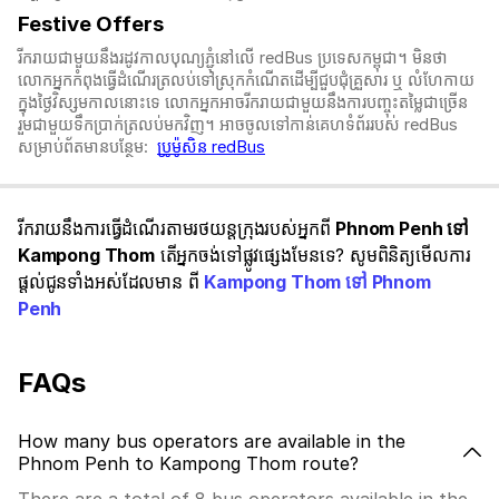
Festive Offers
រីករាយជាមួយនឹងរដូវកាលបុណ្យភ្ជុំ​នៅលើ redBus ប្រទេសកម្ពុជា។ មិនថា
លោកអ្នកកំពុងធ្វើដំណើរត្រលប់ទៅស្រុកកំណើតដើម្បីជួបជុំគ្រួសារ ឬ លំហែកាយ
ក្នុងថ្ងៃវិស្សមកាលនោះទេ លោកអ្នកអាចរីករាយជាមួយនឹងការបញ្ចុះតម្លៃជាច្រើន
រួមជាមួយទឹកប្រាក់ត្រលប់មកវិញ។ អាចចូលទៅកាន់គេហទំព័ររបស់ redBus
សម្រាប់ព័តមានបន្ថែម:
ប្រូម៉ូសិន redBus
រីករាយនឹងការធ្វើដំណើរតាមរថយន្តក្រុងរបស់អ្នកពី
Phnom Penh ទៅ
Kampong Thom
តើអ្នកចង់ទៅផ្លូវផ្សេងមែនទេ? សូមពិនិត្យមើលការ
ផ្តល់ជូនទាំងអស់ដែលមាន ពី
Kampong Thom ទៅ Phnom
Penh
FAQs
How many bus operators are available in the
Phnom Penh to Kampong Thom route?