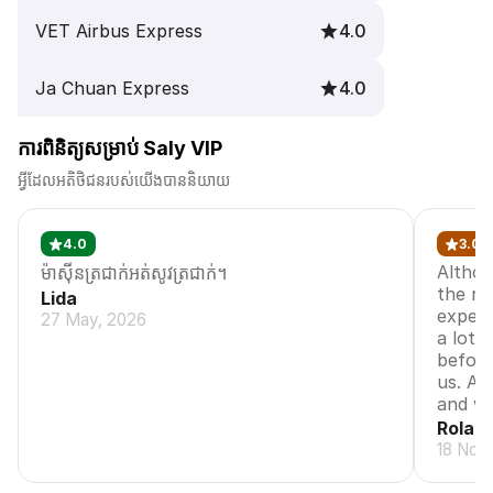
VET Airbus Express
4.0
Ja Chuan Express
4.0
ការពិនិត្យសម្រាប់ Saly VIP
អ្វីដែលអតិថិជនរបស់យើងបាននិយាយ
4.0
3.0
Althou
ម៉ាស៊ីនត្រជាក់​អត់សូវត្រជាក់។
the ro
Lida
expect
27 May, 2026
a lot.
befor
us. Al
and we
Rolan
18 Nov