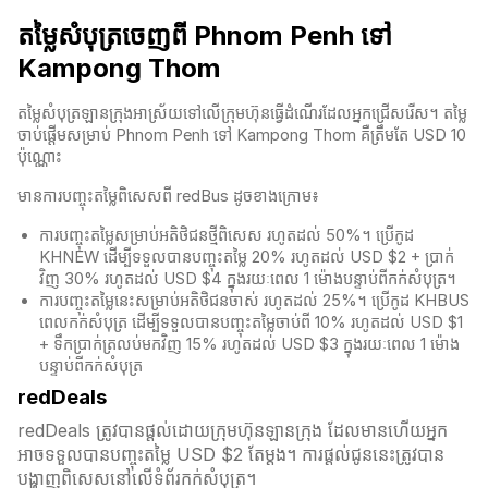
តម្លៃសំបុត្រចេញពី Phnom Penh ទៅ
Kampong Thom
តម្លៃសំបុត្រឡានក្រុងអាស្រ័យទៅលើក្រុមហ៊ុនធ្វើដំណើរដែលអ្នកជ្រើសរើស។ តម្លៃ
ចាប់ផ្តើមសម្រាប់ Phnom Penh ទៅ Kampong Thom គឺត្រឹមតែ USD 10
ប៉ុណ្ណោះ
មានការបញ្ចុះតម្លៃពិសេសពី redBus ដូចខាងក្រោម៖
ការបញ្ចុះតម្លៃសម្រាប់អតិថិជនថ្មីពិសេស រហូតដល់ 50%។ ប្រើកូដ
KHNEW ដើម្បីទទួលបានបញ្ចុះតម្លៃ 20% រហូតដល់ USD $2 + ប្រាក់
វិញ 30% រហូតដល់ USD $4 ក្នុងរយៈពេល 1 ម៉ោងបន្ទាប់ពីកក់សំបុត្រ។
ការបញ្ចុះតម្លៃនេះសម្រាប់អតិថិជនចាស់ រហូតដល់ 25%។ ប្រើកូដ KHBUS
ពេលកក់សំបុត្
រ ដើម្បីទទួលបានបញ្ចុះតម្លៃចាប់ពី 10% រហូតដល់ USD $1
+ ទឹកប្រាក់ត្រលប់មកវិញ 15% រហូតដល់ USD $3 ក្នុងរយៈពេល 1 ម៉ោង
បន្ទាប់ពីកក់សំបុត្
redDeals
redDeals ត្រូវបានផ្តល់ដោយក្រុមហ៊ុនឡានក្រុង ដែលមានហើយអ្នក
អាចទទួលបានបញ្ចុះតម្លៃ USD $2 តែម្ដង។ ការផ្តល់ជូននេះត្រូវបាន
បង្ហាញពិសេសនៅលើទំព័រកក់សំបុត្រ។​​