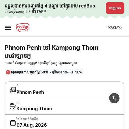
ទទួលបានការបញ្ចុះតម្លៃ 4 ដុល្លារ នៅក្នុងអេប redBus
ទាញយក
ដោយប្រើលេខកូដ:
FIRSTAPP
☰
KM
Phnom Penh ទៅ Kampong Thom
សេវាឡានក្
អេបកក់សំបុត្ររថយន្តក្រុងដ៏ទុកចិត្តបំផុតក្នុងប្រទេសកម្ពុជា
ទទួលបានការបញ្ចុះតម្លៃ 50%
- ប្រើលេខកូដ៖ KHNEW
ពី
Phnom Penh
ទៅ
Kampong Thom
ថ្ងៃនៃការធ្វើដំណើរ
07 Aug, 2026