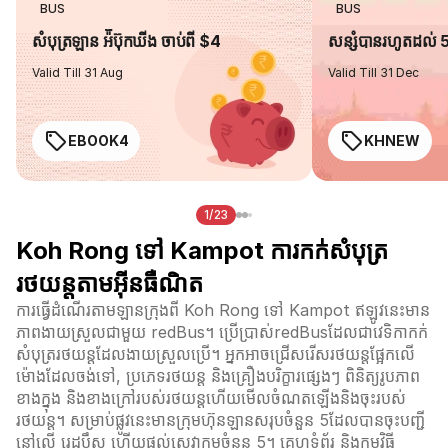
BUS
BUS
សំបុត្រឡាន អ៉ីប៊ុកឃីង ចាប់ពី $4
សន្សំបានរហូតដល់
Valid Till 31 Aug
Valid Till 31 Dec
EBOOK4
KHNEW
1/23
Koh Rong ទៅ Kampot ការកក់សំបុត្រ
រថយន្តតាមអ៊ីនធឺណិត
ការធ្វើដំណើរតាមឡានក្រុងពី Koh Rong ទៅ Kampot ឥឡូវនេះមាន
ភាពងាយស្រួលជាមួយ redBus។ ប្រើប្រាស់redBusដែលជាវេទិកាកក់
សំបុត្ររថយន្តដែលងាយស្រួលប្រើ។ អ្នកអាចជ្រើសរើសរថយន្តផ្អែកលើ
ម៉ោងដែលចង់ទៅ, ប្រភេទរថយន្ត និងគ្រឿងបរិក្ខារផ្សេងៗ ពិនិត្យរូបភាព
ខាងក្នុង និងខាងក្រៅរបស់រថយន្តហើយមើលចំណតឡើងនិងចុះរបស់
រថយន្ត។ សម្រាប់ផ្លូវនេះមានក្រុមហ៊ុនឡានសរុបចំនួន 5ដែលបានចុះបញ្ជី
នៅលើ រេដបឹស ហើយផ្តល់សេវាកម្មចំនួន 5។ គេហទំព័រ និងកម្មវិធី