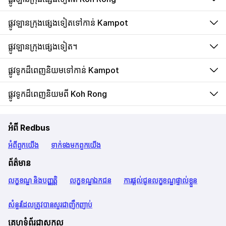
ផ្លូវឡានក្រុងផ្សេងទៀតទៅកាន់ Kampot
ផ្លូវឡានក្រុងផ្សេងទៀត។
ផ្លូវទូកដ៏ពេញនិយមទៅកាន់ Kampot
ផ្លូវទូកដ៏ពេញនិយមពី Koh Rong
អំពី Redbus
អំពី​ពួក​យើង
ទាក់ទង​មក​ពួក​យើង
ព័ត៌មាន
លក្ខខណ្ឌ និងបញ្ញត្តិ
លក្ខខណ្ឌឯកជន
ការផ្តល់ជូនលក្ខខណ្ឌផ្ទាល់ខ្លួន
សំនួរដែលត្រូវបានសួរជាញឹកញាប់
គេហទំព័រជាសកល