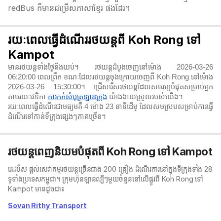
redBus ក៏មានជម្រើសភាសាខ្មែរ ផងដែរ។
រយៈពេលធ្វើដំណើររថយន្តពី Koh Rong ទៅ
Kampot
មានរថយន្តទាំងថ្ងៃនិងយប់។ រថយន្តដំបូងចេញនៅម៉ោង 2026-03-26
06:20:00 ពេលព្រឹក ខណៈដែលរថយន្តចុងក្រោយចេញពី Koh Rong នៅម៉ោង
2026-03-26 15:30:00។ ជ្រើសរើសរថយន្តដែលសមរម្យបំផុតសម្រាប់អ្នក
តាមរយៈវេទិកា
ការកក់សំបុត្រឡានក្រុង
យ៉ាងងាយស្រួលរបស់យើង។
រយៈពេលធ្វើដំណើរជាមធ្យមគឺ 4 ម៉ោង 23 នាទី​ដើម្ ដែលសមស្របសម្រាប់ការធ្វើ
ដំណើរទៅកាន់ទីក្រុងផ្សេងៗភាគច្រើន។
រថយន្តពេញនិយមបំផុតពី Koh Rong ទៅ Kampot
រេដបឹស ផ្តល់សេវាកម្មរថយន្តច្រើនជាង 200 គ្រឿង ដំណើរការនៅក្នុងទីក្រុងទាំង 28
ទូទាំងប្រទេសកម្ពុជា។ ក្រុមហ៊ុនឡានល្បីៗមួយចំនួននៅលើផ្លូវពី Koh Rong ទៅ
Kampot មានដូចជា៖
Sovan Rithy Transport