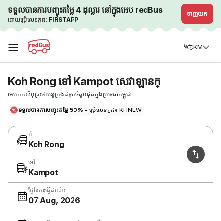
ទទួលបានការបញ្ចុះតម្លៃ 4 ដុល្លារ នៅក្នុងអេប redBus
ទាញយក
ដោយប្រើលេខកូដ:
FIRSTAPP
☰
KM
Koh Rong ទៅ Kampot សេវាឡានក្
អេបកក់សំបុត្ររថយន្តក្រុងដ៏ទុកចិត្តបំផុតក្នុងប្រទេសកម្ពុជា
ទទួលបានការបញ្ចុះតម្លៃ 50%
- ប្រើលេខកូដ៖ KHNEW
ពី
Koh Rong
ទៅ
Kampot
ថ្ងៃនៃការធ្វើដំណើរ
07 Aug, 2026