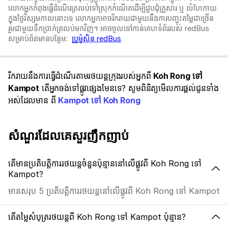
លោកអ្នកកំពុងធ្វើដំណើរត្រលប់ទៅស្រុកកំណើតដើម្បីជួបជុំគ្រួសារ ឬ លំហែកាយ
ក្នុងថ្ងៃវិស្សមកាលនោះទេ លោកអ្នកអាចរីករាយជាមួយនឹងការបញ្ចុះតម្លៃជាច្រើន
រួមជាមួយទឹកប្រាក់ត្រលប់មកវិញ។ អាចចូលទៅកាន់គេហទំព័ររបស់ redBus
សម្រាប់ព័តមានបន្ថែម:
ប្រូម៉ូសិន redBus
រីករាយនឹងការធ្វើដំណើរតាមរថយន្តក្រុងរបស់អ្នកពី
Koh Rong ទៅ
Kampot
តើអ្នកចង់ទៅផ្លូវផ្សេងមែនទេ? សូមពិនិត្យមើលការផ្តល់ជូនទាំង
អស់ដែលមាន ពី
Kampot ទៅ Koh Rong
សំណួរដែលគេសួរញឹកញាប់
តើមានប្រតិបត្តិការរថយន្តចំនួនប៉ុន្មាននៅលើផ្លូវពី Koh Rong ទៅ
Kampot?
មានសរុប 5 ប្រតិបត្តិការរថយន្តនៅលើផ្លូវពី Koh Rong ទៅ Kampot
តើតម្លៃសំបុត្ររថយន្តពី Koh Rong ទៅ Kampot ប៉ុន្មាន?