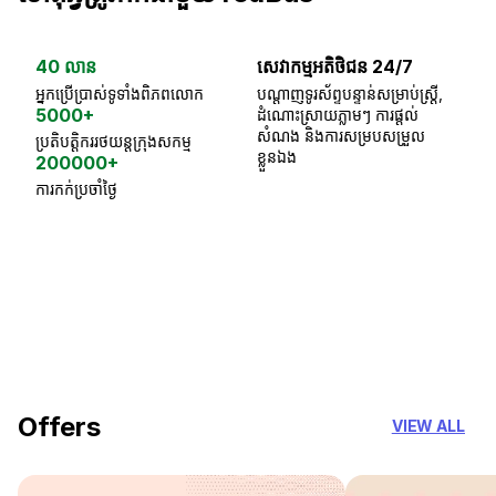
40 លាន
សេវាកម្មអតិថិជន 24/7
ធា
អ្នកប្រើប្រាស់ទូទាំងពិភពលោក
បណ្តាញទូរស័ព្ទបន្ទាន់សម្រាប់ស្ត្រី,
ស្
5000+
ដំណោះស្រាយភ្លាមៗ ការផ្តល់
ប្
សំណង និងការសម្របសម្រួល
ប្រតិបត្តិកររថយន្តក្រុងសកម្ម
ខ្លួនឯង
200000+
ការកក់ប្រចាំថ្ងៃ
18 Years of experience
you can trust
Offers
VIEW ALL