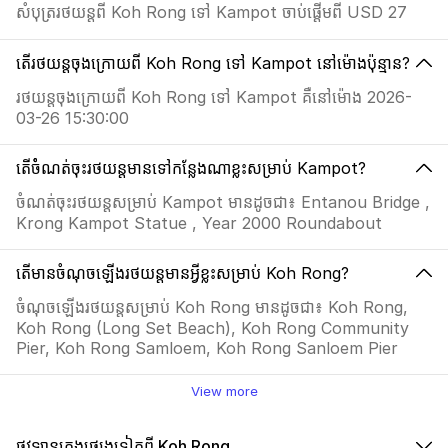
សំបុត្ររថយន្តពី Koh Rong ទៅ Kampot ចាប់ផ្តើមពី USD 27
តើរថយន្តចុងក្រោយពី Koh Rong ទៅ Kampot នៅម៉ោងប៉ុន្មាន?
រថយន្តចុងក្រោយពី Koh Rong ទៅ Kampot គឺនៅម៉ោង 2026-
03-26 15:30:00
តើចំំណត់ចុះរថយន្តមានទៅកន្លែងណាខ្លះសម្រាប់ Kampot?
ចំណត់ចុះរថយន្តសម្រាប់ Kampot មានដូចជា៖ Entanou Bridge ,
Krong Kampot Statue , Year 2000 Roundabout
តើមានចំណុចឡើងរថយន្តមានអ្វីខ្លះសម្រាប់ Koh Rong?
ចំណុចឡើងរថយន្តសម្រាប់ Koh Rong មានដូចជា៖ Koh Rong,
Koh Rong (Long Set Beach), Koh Rong Community
Pier, Koh Rong Samloem, Koh Rong Sanloem Pier
View more
ផ្លូវឡានក្រុងផ្សេងទៀតពី Koh Rong