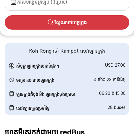
កាលបរិច្ឆេទត្រឡប់ (ជម្រើស)
ស្វែងរករថយន្តក្រុង
Koh Rong ទៅ Kampot សេវាឡានក្រុង
USD 27.00
សំបុត្រឡានក្រុងថោកបំផុត។
4 ម៉ោង 23 នាទី​ដើម្
មធ្យម រយៈពេលឡានក្រុង
06:20
&
15:30
ឡានក្រុងដំបូង និង ឡានក្រុងចុងក្រោយ
28
buses
សេវាឡានក្រុងប្រចាំថ្ងៃ
ហេតុអ្វីត្រូវកក់ជាមួយ redBus