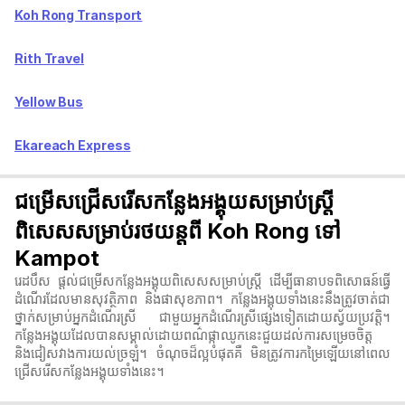
Koh Rong Transport
Rith Travel
Yellow Bus
Ekareach Express
ជម្រើសជ្រើសរើសកន្លែងអង្គុយសម្រាប់ស្ត្រី
ពិសេសសម្រាប់រថយន្តពី Koh Rong ទៅ
Kampot
រេដបឹស ផ្តល់ជម្រើសកន្លែងអង្គុយពិសេសសម្រាប់ស្ត្រី ដើម្បីធានាបទពិសោធន៍ធ្វើ
ដំណើរដែលមានសុវត្ថិភាព និងផាសុខភាព។ កន្លែងអង្គុយទាំងនេះនឹងត្រូវចាត់ជា
ថ្នាក់សម្រាប់អ្នកដំណើរស្រី ជាមួយអ្នកដំណើរស្រីផ្សេងទៀតដោយស្វ័យប្រវត្តិ។
កន្លែងអង្គុយដែលបានសម្គាល់ដោយពណ៌ផ្កាឈូកនេះជួយដល់ការសម្រេចចិត្ត
និងជៀសវាងការយល់ច្រឡំ។ ចំណុចដ៏ល្អបំផុតគឺ មិនត្រូវការកម្រៃឡើយនៅពេល
ជ្រើសរើសកន្លែងអង្គុយទាំងនេះ។