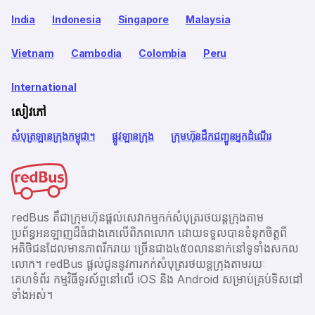
India
Indonesia
Singapore
Malaysia
Vietnam
Cambodia
Colombia
Peru
International
សៀវភៅ
សំបុត្រឡានក្រុងកម្ពុជា។
ផ្លូវឡានក្រុង
ក្រុមហ៊ុនដឹកជញ្ជូនអ្នកដំណើរ
redBus គឺជាក្រុមហ៊ុនផ្តល់សេវាកម្មកក់សំបុត្ររថយន្តក្រុងតាម
ប្រព័ន្ធអនឡាញដ៏ធំជាងគេលើពិភពលោក ដោយទទួលបានទំនុកចិត្តពី
អតិថិជនដែលមានភាពរីករាយ ច្រើនជាង​៤៥០លាននាក់នៅទូទាំងសកល
លោក។ redBus ផ្ដល់ជូននូវការកក់សំបុត្ររថយន្តក្រុងតាមរយៈ
គេហទំព័រ កម្មវិធីទូរស័ព្ចនៅលើ iOS និង Android សម្រាប់គ្រប់ទិសដៅ
ទាំងអស់។