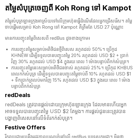
តម្លៃសំបុត្រចេញពី Koh Rong ទៅ Kampot
តម្លៃសំបុត្រឡានក្រុងអាស្រ័យទៅលើក្រុមហ៊ុនធ្វើដំណើរដែលអ្នកជ្រើសរើស។ តម្លៃ
ចាប់ផ្តើមសម្រាប់ Koh Rong ទៅ Kampot គឺត្រឹមតែ USD 27 ប៉ុណ្ណោះ
មានការបញ្ចុះតម្លៃពិសេសពី redBus ដូចខាងក្រោម៖
ការបញ្ចុះតម្លៃសម្រាប់អតិថិជនថ្មីពិសេស រហូតដល់ 50%។ ប្រើកូដ
KHNEW ដើម្បីទទួលបានបញ្ចុះតម្លៃ 20% រហូតដល់ USD $2 + ប្រាក់
វិញ 30% រហូតដល់ USD $4 ក្នុងរយៈពេល 1 ម៉ោងបន្ទាប់ពីកក់សំបុត្រ។
ការបញ្ចុះតម្លៃនេះសម្រាប់អតិថិជនចាស់ រហូតដល់ 25%។ ប្រើកូដ KHBUS
ពេលកក់សំបុត្
រ ដើម្បីទទួលបានបញ្ចុះតម្លៃចាប់ពី 10% រហូតដល់ USD $1
+ ទឹកប្រាក់ត្រលប់មកវិញ 15% រហូតដល់ USD $3 ក្នុងរយៈពេល 1 ម៉ោង
បន្ទាប់ពីកក់សំបុត្
redDeals
redDeals ត្រូវបានផ្តល់ដោយក្រុមហ៊ុនឡានក្រុង ដែលមានហើយអ្នក
អាចទទួលបានបញ្ចុះតម្លៃ USD $2 តែម្ដង។ ការផ្តល់ជូននេះត្រូវបាន
បង្ហាញពិសេសនៅលើទំព័រកក់សំបុត្រ។​​
Festive Offers
រីករាយជាមួយនឹងរដូវកាលបុណ្យភ្ជុំ​នៅលើ redBus ប្រទេសកម្ពុជា។ មិនថា