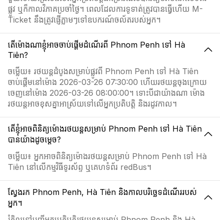
ផ្លូវ ឬក៏កាលវិភាគប្រចាំថ្ងៃ។ ពេលដែលការទូទាត់ត្រូវបានធ្វើហើយ M-
Ticket នឹងត្រូវផ្ញើភ្លាមៗទៅឧបករណ៍ចល័តរបស់អ្នក។
តើម៉ោងណាខ្ញុំអាចចាប់ផ្ដើមដំណើរពី Phnom Penh ទៅ Hà
Tiên?
ចម្លើយ៖ រថយន្តដំបូងសម្រាប់ផ្លូវពី Phnom Penh ទៅ Hà Tiên
ចាប់ផ្ដើមនៅម៉ោង 2026-03-26 07:30:00 ហើយរថយន្តចុងក្រោយ
ចេញនៅម៉ោង 2026-03-26 08:00:00។ ទោះបីជាយ៉ាងណា ម៉ោង
រថយន្តអាចខុសគ្នាអាស្រ័យទៅលើអ្នកប្រតិបត្តិ និងរដូវកាល។
តើខ្ញុំអាចពិនិត្យម៉ោងរថយន្តសម្រាប់ Phnom Penh ទៅ Hà Tiên
បានយ៉ាងដូចម្តេច?
ចម្លើយ៖ អ្នកអាចពិនិត្យម៉ោងរថយន្តសម្រាប់ Phnom Penh ទៅ Hà
Tiên នៅលើកម្មវិធីទូរស័ព្ទ ឬគេហទំព័រ redBus។
ស្វែងរក Phnom Penh, Hà Tiên និងកាលបរិច្ឆេទដំណើររបស់
អ្នក។
រំកិលទៅបញ្ជីអ្នកប្រតិបត្តិរថយន្តសម្រាប់ Phnom Penh និង Hà