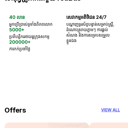
40 លាន
សេវាកម្មអតិថិជន 24/7
ធា
អ្នកប្រើប្រាស់ទូទាំងពិភពលោក
បណ្តាញទូរស័ព្ទបន្ទាន់សម្រាប់ស្ត្រី,
ស្
5000+
ដំណោះស្រាយភ្លាមៗ ការផ្តល់
ប្
សំណង និងការសម្របសម្រួល
ប្រតិបត្តិកររថយន្តក្រុងសកម្ម
ខ្លួនឯង
200000+
ការកក់ប្រចាំថ្ងៃ
18 Years of experience
you can trust
Offers
VIEW ALL