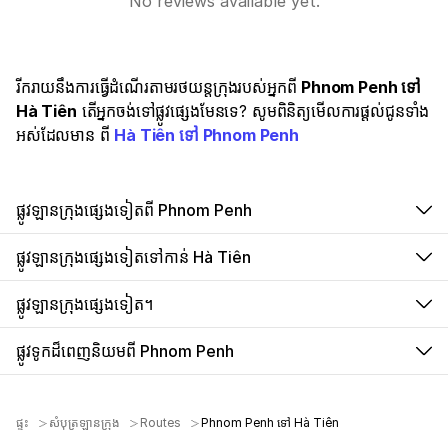
No reviews available yet.
រីករាយនឹងការធ្វើដំណើរតាមរថយន្តក្រុងរបស់អ្នកពី
Phnom Penh ទៅ
Hà Tiên
តើអ្នកចង់ទៅផ្លូវផ្សេងមែនទេ? សូមពិនិត្យមើលការផ្តល់ជូនទាំង
អស់ដែលមាន ពី
Hà Tiên ទៅ Phnom Penh
ផ្លូវឡានក្រុងផ្សេងទៀតពី Phnom Penh
ផ្លូវឡានក្រុងផ្សេងទៀតទៅកាន់ Hà Tiên
ផ្លូវឡានក្រុងផ្សេងទៀត។
ផ្លូវទូកដ៏ពេញនិយមពី Phnom Penh
ផ្ទះ
សំបុត្រឡានក្រុង
Routes
Phnom Penh ទៅ Hà Tiên