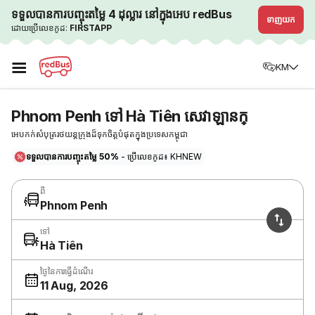
ទទួលបានការបញ្ចុះតម្លៃ 4 ដុល្លារ នៅក្នុងអេប redBus
ទាញយក
ដោយប្រើលេខកូដ:
FIRSTAPP
☰
KM
Phnom Penh ទៅ Hà Tiên សេវាឡានក្
អេបកក់សំបុត្ររថយន្តក្រុងដ៏ទុកចិត្តបំផុតក្នុងប្រទេសកម្ពុជា
ទទួលបានការបញ្ចុះតម្លៃ 50%
- ប្រើលេខកូដ៖ KHNEW
ពី
Phnom Penh
ទៅ
Hà Tiên
ថ្ងៃនៃការធ្វើដំណើរ
11 Aug, 2026