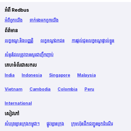
អំពី Redbus
អំពី​ពួក​យើង
ទាក់ទង​មក​ពួក​យើង
ព័ត៌មាន
លក្ខខណ្ឌ និងបញ្ញត្តិ
លក្ខខណ្ឌឯកជន
ការផ្តល់ជូនលក្ខខណ្ឌផ្ទាល់ខ្លួន
សំនួរដែលត្រូវបានសួរជាញឹកញាប់
គេហទំព័រជាសកល
India
Indonesia
Singapore
Malaysia
Vietnam
Cambodia
Colombia
Peru
International
សៀវភៅ
សំបុត្រឡានក្រុងកម្ពុជា។
ផ្លូវឡានក្រុង
ក្រុមហ៊ុនដឹកជញ្ជូនអ្នកដំណើរ