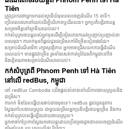
Tiên
ត្រូវប្រាកដថាអ្នកមកដល់ស្ថានីយ៍មុនពេលចេញដំណើរ 15 នាទី។
ប្រើពេលវេលានៅឈប់ដើម្បីបរិភោគឬដើរលេង។ អ្នកប្រតិបត្តិរថយន្ត
សម្រេចចិត្តនៅស្ថានីយឈប់នេះ។
កក់សំបុត្ររថយន្តរបស់អ្នកមុនដើម្បីចៀសវាងការរត់ប្រញាប់ប្រញាល់នា
ពេលចុង។ ការកក់មុនក៏ផ្តល់ជូនជម្រើសកៅអីច្រើនទៀតផងដែរ។
សម្រាប់ដំណើរថវិកា រក្សាសុវត្ថិភាព អ្នកអាចជ្រើសយកការធ្វើដំណើរ
ពេលយប់។ មានផ្លូវជាច្រើន រួមទាំងសេវាកាត់ព្រំដែនពីកម្ពុជាទៅថៃ
និងវៀតណាមសម្រាប់ដំណើរពេលយប់។
កក់សំបុត្រពី Phnom Penh ទៅ Hà Tiên
នៅលើ redBus, កម្ពុជា
នៅ redBus Cambodia យើងផ្តល់សំខាន់ទៅលើភាពងាយស្រួលនិង
ជម្រើស។
ការកក់ មិនដែលធ្វើបានឆាប់ជាងមុនទេ។ redBus ផ្តល់ជូននូវការ
ស្វែងរកបែបងាយស្រួល ជាមួយជម្រើសអ្នកប្រតិបត្តិរថយន្តច្រើន និងការ
កក់សំបុត្របានធ្វើឡើងដោយងាយស្រួល។
អ្នកអាចកែប្រែការស្វែងរករថយន្តដោយប្រើតម្រងដូចជាពេលចេញដំណើរ
តម្លៃសំបុត្រ រយៈពេលលើផ្លូវ រីឯវិញ។