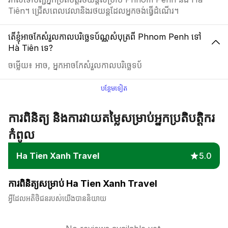
Tiên។ ជ្រើសពេលវេលានិងរថយន្តដែលអ្នកចង់ធ្វើដំណើរ។
តើខ្ញុំអាចកែសំរួលកាលបរិច្ឆេទប័ណ្ណសំបុត្រពី Phnom Penh ទៅ
Hà Tiên ទេ?
ចម្លើយ៖ អាច, អ្នកអាចកែសំរួលកាលបរិច្ឆេទប័
បន្ថែមទៀត
ការពិនិត្យ និងការវាយតម្លៃសម្រាប់អ្នកប្រតិបត្តិករ
កំពូល
Ha Tien Xanh Travel
5.0
ការពិនិត្យសម្រាប់ Ha Tien Xanh Travel
អ្វីដែលអតិថិជនរបស់យើងបាននិយាយ