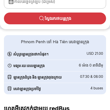
កាលបរិច្ឆេទត្រឡប់ (ជម្រើស)
ស្វែងរករថយន្តក្រុង
Phnom Penh ទៅ Hà Tiên សេវាឡានក្រុង
USD 21.00
សំបុត្រឡានក្រុងថោកបំផុត។
6 ម៉ោង 0 នាទី​ដើម្
មធ្យម រយៈពេលឡានក្រុង
07:30
&
08:00
ឡានក្រុងដំបូង និង ឡានក្រុងចុងក្រោយ
4
buses
សេវាឡានក្រុងប្រចាំថ្ងៃ
ហេតុអ្វីត្រូវកក់ជាមួយ redBus