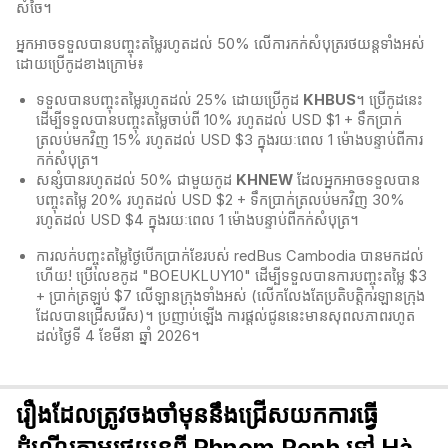
សំចៃ។
អ្នកអាចទទួលបានបញ្ចុះតម្លៃរហូតដល់ 50% លើការកក់សំបុត្ររថយន្តទាំងអស់
ដោយប្រើកូដខាងក្រោម៖
ទទួលបានបញ្ចុះតម្លៃរហូតដល់ 25% ដោយប្រើកូដ
KHBUS
។ ប្រើកូដនេះ
ដើម្បីទទួលបានបញ្ចុះតម្លៃចាប់ពី 10% រហូតដល់ USD $1 + ទឹកប្រាក់
ត្រលប់មកវិញ 15% រហូតដល់ USD $3 ក្នុងរយៈពេល 1 ម៉ោងបន្ទាប់ពីការ
កក់សំបុត្រ។
សន្សំបានរហូតដល់ 50% ជាមួយកូដ
KHNEW
ដែលអ្នកអាចទទួលបាន
បញ្ចុះតម្លៃ 20% រហូតដល់ USD $2 + ទឹកប្រាក់ត្រលប់មកវិញ 30%
រហូតដល់ USD $4 ក្នុងរយៈពេល 1 ម៉ោងបន្ទាប់ពីកក់សំបុត្រ។
ការលក់បញ្ចុះតម្លៃថ្ងៃបើកប្រាក់ខែរបស់ redBus Cambodia បានមកដល់
ហើយ! ប្រើលេខកូដ "BOEUKLUY10" ដើម្បីទទួលបានការបញ្ចុះតម្លៃ $3
+ ប្រាក់ត្រឡប់ $7 លើឡានក្រុងទាំងអស់ (លើកលែងតែប្រតិបត្តិករឡានក្រុង
ដែលបានជ្រើសរើស)។ ប្រញាប់ឡើង ការផ្តល់ជូននេះមានសុពលភាពរហូត
ដល់ថ្ងៃទី 4 ខែមីនា ឆ្នាំ 2026។
រឿងដែលត្រូវចងចាំមុននឹងជ្រើសយកការធ្វើ
ដំណើរតាមរថយន្តពី Phnom Penh ទៅ Hà