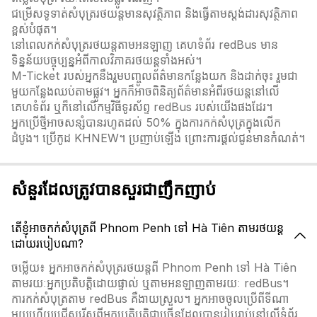
ជម្រើសទូទាត់សំបុត្ររថយន្តមានសុវត្ថិភាព និងធ្វើតាមស្តង់ដារសុវត្ថិភាព
ខ្ពស់បំផុត។
នៅពេលកក់សំបុត្ររថយន្តតាមអនឡាញ គេហទំព័រ redBus មាន
ទិន្នន័យបច្ចុប្បន្នអំពីកាលវិភាគរថយន្តទាំងអស់។
M-Ticket របស់អ្នកនឹងរួមបញ្ចូលព័ត៌មានកន្លែងយក និងដាក់ចុះ រួមជា
មួយកន្លែងឈប់តាមផ្លូវ។ អ្នកក៏អាចពិនិត្យព័ត៌មានអំពីរថយន្តនៅលើ
គេហទំព័រ ឬក៏នៅលើកម្មវិធីទូរស័ព្ទ redBus របស់យើងផងដែរ។
អ្នកប្រើថ្មីអាចសន្សំបានរហូតដល់ 50% ក្នុងការកក់សំបុត្រក្នុងលើក
ដំបូង។ ប្រើកូដ KHNEW។ ប្រញាប់ឡើង ព្រោះការផ្តល់ជូនមានកំណត់។
សំនួរដែលត្រូវបានសួរជាញឹកញាប់
តើខ្ញុំអាចកក់សំបុត្រពី Phnom Penh ទៅ Hà Tiên តាមរថយន្ត
ដោយរបៀបណា?
ចម្លើយ៖ អ្នកអាចកក់សំបុត្ររថយន្តពី Phnom Penh ទៅ Hà Tiên
តាមរយៈអ្នកប្រតិបត្តិដោយផ្ទាល់ ឬតាមអនឡាញតាមរយៈ redBus។
ការកក់សំបុត្រតាម redBus គឺងាយស្រួល។ អ្នកអាចចូលប្រើពីទីណា
មួយហើយជ្រើសរើសពីអ្នកប្រតិបត្តិជាច្រើនដែលបានរៀបរាប់នៅលើទំព័រ