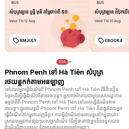
BUS
BUS
សំបុត្រឡាន ប្ញទ្ធិ មុនី តម្លៃចាប់ពី $9
សំបុត្រឡាន អ៉ីប៊ុកឃ
Valid Till 12 Aug
Valid Till 31 Aug
RMJULY
EBOOK4
1/24
Phnom Penh ទៅ Hà Tiên សំបុត្រ
រថយន្តកក់តាមអនឡាញ
នៅពេលអ្នកធ្វើដំណើរពី Phnom Penh ទៅ Hà Tiên វិធីដ៏លឿន
បំផុតដើម្បីធ្វើដំណើរគឺតាមរថយន្ត។ អ្នកអាចរីករាយជាមួយសោភណ្ឌភាព
ធម្មជាតិពី Phnom Penh ទៅ Hà Tiên នៅពេលធ្វើដំណើរតាម
រថយន្ត។ ផ្លូវរថយន្តពី Phnom Penh ទៅ Hà Tiên គឺជាផ្លូវដែលអ្នក
ធ្វើដំណើរនៅកម្ពុជាពេញចិត្ត។ ការធ្វើដំណើរតាមរថយន្តនៅកម្ពុជាដោះ
ស្រាយតម្រូវការផ្សេងៗរបស់អ្នកដំណើរ ដើម្បីធានាថាអ្នកនឹងទទួលបាន
ដំណើរដ៏ងាយស្រួល និងមានផាសុខភាពនៅកម្ពុជា។