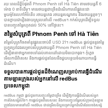
រយៈពេលដ៏ខ្លីបំផុតពី Phnom Penh ទៅ Hà Tiên តាមរថយន្តគឺ 6
ម៉ោង 0 នាទី​ដើម្។ មានរថយន្តជាច្រើនដំណើរការលើផ្លូវនេះជា
មួយម៉ូឌែលកៅអីទំនើប រថយន្តគេង រថយន្តសណ្ឋាគារ និងរថយន្តតូចៗ។
បានក្លាយជារឿងងាយស្រួលនៅលើ redBus។ កក់សំបុត្រដើម្បីទទួល
បានបញ្ចុះតម្លៃរហូតដល់ 50% នៅថ្ងៃនេះ។
តម្លៃសំបុត្រពី Phnom Penh ទៅ Hà Tiên
តម្លៃសំបុត្រកិចតមាំនូវផ្លូវនេះចាប់ពី USD 21។ redBus ផ្តល់ជូននូវតម្លៃ
ប្រកួតប្រជែងសម្រាប់សំបុត្ររថយន្តពី Phnom Penh ទៅ Hà Tiên
ដើម្បីធានាថាអ្នកអាចទៅដល់គោលដៅដោយមិនបោកធុង។ កុំភ្លេច
មើលកាដ៏ពិសេស និងការផ្តល់ជូនដែលនឹងជួយបន្ថយចំណាយការធ្វើ
ដំណើរ។
ទទួលបានការផ្តល់ជូនដ៏ចំណេញសម្រាប់ការធ្វើដំណើរ
តាមឡានក្រុងរបស់អ្នកនៅលើ
redBus
ប្រទេសកម្ពុជា
redBus កម្ពុជា​ ផ្តល់ជូនការបញ្ចុះតម្លៃជាច្រើន ដើម្បីឱ្យការធ្វើដំណើររបស់អ្នក
កាន់តែសន្សំសំចៃ។ ការផ្តល់ជូនពិសេសនេះ និងការបញ្ចុះតម្លៃរបស់ក្រុមហ៊ុនឡាន
ក្រុងដែលមាននៅលើ redBus​ ជាជម្រើសដ៏ល្អសម្រាប់អ្នកដំណើរដែលចង់សន្ស៉