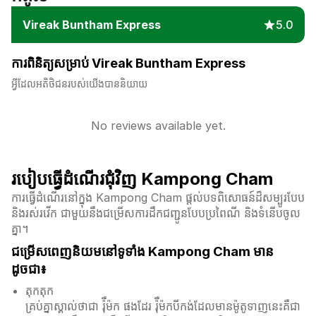
Vireak Buntham Express
5.0
ការពិនិត្យសម្រាប់ Vireak Buntham Express
អ្វីដែលអតិថិជនរបស់យើងបាននិយាយ
No reviews available yet.
របៀបធ្វើដំណើរជុំវិញ Kampong Cham
ការធ្វើដំណើរនៅក្នុង Kampong Cham ផ្តល់បទពិសោធន៍ដ៏សម្បូរបែប
និងរស់រវើក ជាមួយនឹងជម្រើសការដឹកជញ្ជូនបែបប្រពៃណី និងទំនើបចូល
គ្នា។
ជម្រើសពេញនិយមនៅទូទាំង Kampong Cham មាន
ដូចជា៖
តុកតុក
គ្រប់គ្នាស្គាល់ថាជា រ៉ុឺម៉ក ផងដែរ រ៉ុឺម៉កបីកង់ដែលមានម៉ូតូទាញនេះគឺជា