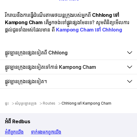
រីករាយនឹងការធ្វើដំណើរតាមរថយន្តក្រុងរបស់អ្នកពី
Chhlong ទៅ
Kampong Cham
តើអ្នកចង់ទៅផ្លូវផ្សេងមែនទេ? សូមពិនិត្យមើលការ
ផ្តល់ជូនទាំងអស់ដែលមាន ពី
Kampong Cham ទៅ Chhlong
ផ្លូវឡានក្រុងផ្សេងទៀតពី Chhlong
ផ្លូវឡានក្រុងផ្សេងទៀតទៅកាន់ Kampong Cham
ផ្លូវឡានក្រុងផ្សេងទៀត។
ផ្ទះ
សំបុត្រឡានក្រុង
Routes
Chhlong ទៅ Kampong Cham
អំពី Redbus
អំពី​ពួក​យើង
ទាក់ទង​មក​ពួក​យើង