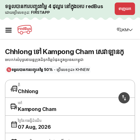
ទទួលបានការបញ្ចុះតម្លៃ 4 ដុល្លារ នៅក្នុងអេប redBus
ទាញយក
ដោយប្រើលេខកូដ:
FIRSTAPP
☰
KM
Chhlong ទៅ Kampong Cham សេវាឡានក្
អេបកក់សំបុត្ររថយន្តក្រុងដ៏ទុកចិត្តបំផុតក្នុងប្រទេសកម្ពុជា
ទទួលបានការបញ្ចុះតម្លៃ 50%
- ប្រើលេខកូដ៖ KHNEW
ពី
Chhlong
ទៅ
Kampong Cham
ថ្ងៃនៃការធ្វើដំណើរ
07 Aug, 2026