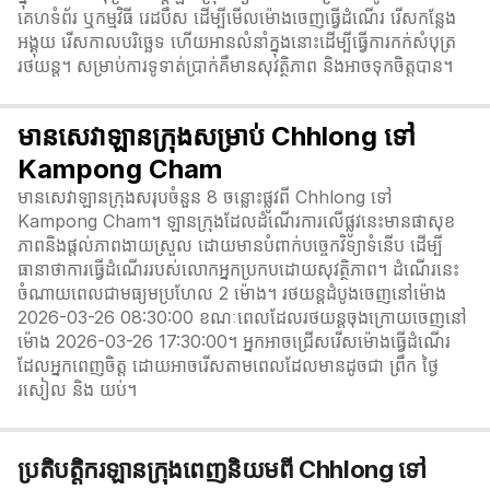
គេហទំព័រ ឬកម្មវិធី រេដបឹស ដើម្បីមើលម៉ោងចេញធ្វើដំណើរ រើសកន្លែង
អង្គុយ រើសកាលបរិច្ឆេទ ហើយអានលំនាំក្នុងនោះដើម្បីធ្វើការកក់សំបុត្រ
រថយន្ត។ សម្រាប់ការទូទាត់ប្រាក់គឺមានសុវត្ថិភាព និងអាចទុកចិត្តបាន។
មានសេវាឡានក្រុងសម្រាប់ Chhlong ទៅ
Kampong Cham
មានសេវាឡានក្រុងសរុបចំនួន 8 ចន្លោះផ្លូវពី Chhlong ទៅ
Kampong Cham។ ឡានក្រុងដែលដំណើរការលើផ្លូវនេះមានផាសុខ
ភាពនិងផ្តល់ភាពងាយស្រួល ដោយមានបំពាក់បច្ចេកវិទ្យាទំនើប ដើម្បី
ធានាថាការធ្វើដំណើររបស់លោកអ្នកប្រកបដោយសុវត្ថិភាព។ ដំណើរនេះ
ចំណាយពេលជាមធ្យមប្រហែល 2 ម៉ោង។ រថយន្តដំបូងចេញនៅម៉ោង
2026-03-26 08:30:00 ខណៈពេលដែលរថយន្តចុងក្រោយចេញនៅ
ម៉ោង 2026-03-26 17:30:00។ អ្នកអាចជ្រើសរើសម៉ោងធ្វើដំណើរ
ដែលអ្នកពេញចិត្ត ដោយអាចរើសតាមពេលដែលមានដូចជា ព្រឹក ថ្ងៃ
រសៀល និង យប់។
ប្រតិបត្តិករឡានក្រុងពេញនិយមពី Chhlong ទៅ