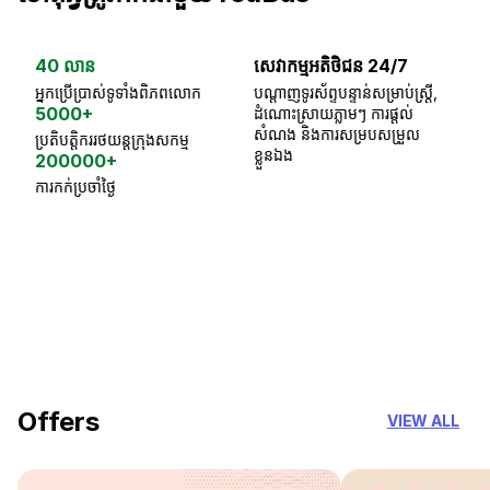
40 លាន
សេវាកម្មអតិថិជន 24/7
ធា
អ្នកប្រើប្រាស់ទូទាំងពិភពលោក
បណ្តាញទូរស័ព្ទបន្ទាន់សម្រាប់ស្ត្រី,
ស្
5000+
ដំណោះស្រាយភ្លាមៗ ការផ្តល់
ប្
សំណង និងការសម្របសម្រួល
ប្រតិបត្តិកររថយន្តក្រុងសកម្ម
ខ្លួនឯង
200000+
ការកក់ប្រចាំថ្ងៃ
18 Years of experience
you can trust
Offers
VIEW ALL