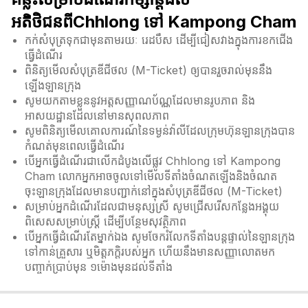
អតិថិជនពីChhlong ទៅ Kampong Cham
កក់សំបុត្រទុកជាមុនតាមរយៈ រេដបឹស ដើម្បីជៀសវាងក្នុងការខកជើង
ធ្វើដំណើរ
ពិនិត្យមើលសំបុត្រឌីជីថល (M-Ticket) ឲ្យបានរួចរាល់មុននឹង
ឡើងឡានក្រុង
សូមយកតាមខ្លួននូវអត្តសញ្ញាណប័ណ្ណដែលមានរូបភាព និង
អាសយដ្ឋានដែលនៅមានសុពលភាព
សូមពិនិត្យមើលគោលការណ៍នៃទម្ងន់វ៉ាលីដែលក្រុមហ៊ុនឡានក្រុងបាន
កំណត់មុនពេលធ្វើដំណើរ
បើអ្នកធ្វើដំណើរជាលើកដំបូងលើផ្លូវ Chhlong ទៅ Kampong
Cham លោកអ្នកអាចចូលទៅមើលទីតាំងចំណតឡើងនិងចំណត
ចុះឡានក្រុងដែលមានបញ្ជាក់នៅក្នុងសំបុត្រឌីជីថល (M-Ticket)
សម្រាប់អ្នកដំណើរដែលជាមនុស្សស្រី សូមជ្រើសរើសកន្លែងអង្គុយ
ពិសេសសម្រាប់ស្ត្រី ដើម្បីបន្ថែមសុវត្ថិភាព
បើអ្នកធ្វើដំណើរតែម្នាក់ឯង សូមចែករំលែកទីតាំងបន្តផ្ទាល់នៃឡានក្រុង
ទៅកាន់គ្រួសារ ឬមិត្តភក្តិរបស់អ្នក ហើយនឹងមានសញ្ញាលោតមក
បញ្ចាក់ប្រាប់មុន ១ម៉ោងមុនដល់ទីតាំង