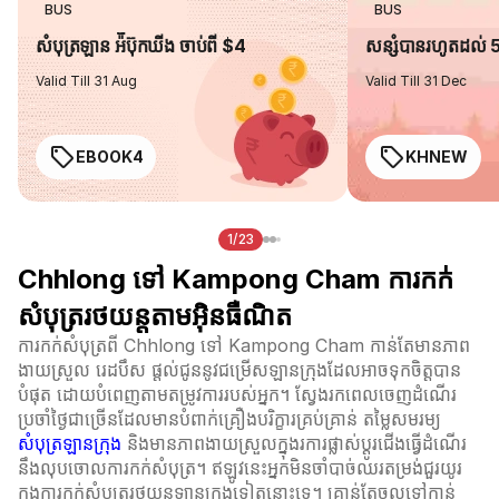
BUS
BUS
សំបុត្រឡាន អ៉ីប៊ុកឃីង ចាប់ពី $4
សន្សំបានរហូតដល់
Valid Till 31 Aug
Valid Till 31 Dec
EBOOK4
KHNEW
1/23
Chhlong ទៅ Kampong Cham ការកក់
សំបុត្ររថយន្តតាមអ៊ិនធឺណិត
ការកក់សំបុត្រពី Chhlong ទៅ Kampong Cham កាន់តែមានភាព
ងាយស្រួល រេដបឹស ផ្តល់ជូននូវជម្រើសឡានក្រុងដែលអាចទុកចិត្តបាន
បំផុត ដោយបំពេញតាមតម្រូវការរបស់អ្នក។ ស្វែងរកពេលចេញដំណើរ
ប្រចាំថ្ងៃជាច្រើនដែលមានបំពាក់គ្រឿងបរិក្ខារគ្រប់គ្រាន់ តម្លៃសមរម្យ
សំបុត្រឡានក្រុង
និងមានភាពងាយស្រួលក្នុងរការផ្លាស់ប្ដូរជើងធ្វើដំណើរ
នឹងលុបចោលការកក់សំបុត្រ។ ឥឡូវនេះអ្នកមិនចាំបាច់ឈរតម្រង់ជួរយូរ
ក្នុងការកក់សំបុត្ររថយន្តឡានក្រុងទៀតនោះទេ។ គ្រាន់តែចូលទៅកាន់