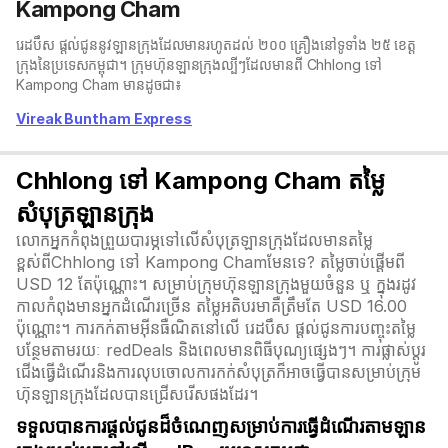
Kampong Cham
រេដបឹស ផ្តល់ជូននូវឡានក្រុងដែលមានរហូតដល់ ២០០ គ្រឿងនៅទូទាំង ២៥ ខេត្ត
ក្រុងនៃប្រទេសកម្ពុជា។ ក្រុមហ៊ុនឡានក្រុងល្បីៗដែលមានពី Chhlong ទៅ
Kampong Cham មានដូចជា៖
Vireak Buntham Express
Chhlong ទៅ Kampong Cham តម្លៃ
សំបុត្រឡានក្រុង
លោកអ្នកកំពុងព្រួយបារម្ភទៅលើសំបុត្រឡានក្រុងដែលមានតម្លៃ
ខ្ពស់ពីChhlong ទៅ Kampong Chamមែនទេ? តម្លៃចាប់ផ្តើមពី
USD 12 តែប៉ុណ្ណោះ។ សម្រាប់ក្រុមហ៊ុនឡានក្រុងមួយចំនួន ឬ ក្នុងរដូវ
កាលកំពុងមានអ្នកដំណើរច្រើន តម្លៃអតិបរមាគឺត្រឹមតែ USD 16.00
ប៉ុណ្ណោះ។ ការកក់តាមអ៊ីនធឺណិតនៅលើ រេដបឹស ផ្តល់ជូនការបញ្ចុះតម្លៃ
បន្ថែមតាមរយៈ redDeals និងពេលមានពិធីបុណ្យផ្សេងៗ។ ការផ្លាស់ប្ដូរ
ជើងធ្វើដំណើរនិងការលុបចោលការកក់សំបុត្រក៏អាចធ្វើបានសម្រាប់ក្រុម
ហ៊ុនឡានក្រុងដែលបានជ្រើសរើសផងដែរ។
ទទួលបានការផ្តល់ជូនដ៏ចំណេញសម្រាប់ការធ្វើដំណើរតាមឡាន