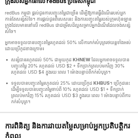
ក្រុងរបស់អ្នកនៅលើ redBus ប្រទេសកម្ពុជា
redBus កម្ពុជា​ ផ្តល់ជូនការបញ្ចុះតម្លៃជាច្រើន ដើម្បីឱ្យការធ្វើដំណើររបស់អ្នក
កាន់តែសន្សំសំចៃ។ ការផ្តល់ជូនពិសេសនេះ និងការបញ្ចុះតម្លៃរបស់ក្រុមហ៊ុនឡាន
ក្រុងដែលមាននៅលើ redBus​ ជាជម្រើសដ៏ល្អសម្រាប់អ្នកដំណើរដែលចង់សន្ស៉
សំចៃ។
អ្នកអាចទទួលបានបញ្ចុះតម្លៃរហូតដល់ 50% លើការកក់សំបុត្ររថយន្តទាំងអស់
ដោយប្រើកូដខាងក្រោម៖
សន្សំបានរហូតដល់ 50% ជាមួយកូដ
KHNEW
ដែលអ្នកអាចទទួលបាន
បញ្ចុះតម្លៃ 20% រហូតដល់ USD $2 + ទឹកប្រាក់ត្រលប់មកវិញ 30%
រហូតដល់ USD $4 ក្នុងរយៈពេល 1 ម៉ោងបន្ទាប់ពីកក់សំបុត្រ។
ទទួលបានបញ្ចុះតម្លៃរហូតដល់ 25% ដោយប្រើកូដ
KHBUS
។ ប្រើកូដនេះ
ដើម្បីទទួលបានបញ្ចុះតម្លៃចាប់ពី 10% រហូតដល់ USD $1 + ទឹកប្រាក់
ត្រលប់មកវិញ 15% រហូតដល់ USD $3 ក្នុងរយៈពេល 1 ម៉ោងបន្ទាប់ពីការ
កក់សំបុត្រ។
ការពិនិត្យ និងការវាយតម្លៃសម្រាប់អ្នកប្រតិបត្តិករ
កំពូល