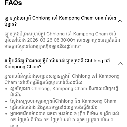
FAQs
ឡានក្រុងចេញពី Chhlong ទៅ Kampong Cham មាននៅម៉ោង
ប៉ុន្មាន?
ឡានក្រុងដំបូងសម្រាប់ផ្លូវ Chhlong ទៅ Kampong Cham ចាប់
ផ្តើមនៅម៉ោង 2026-03-26 08:30:00។ ម៉ោងឡានក្រុងចេញដំណើរ
អាចផ្លាស់ប្ដូរទៅតាមក្រុមហ៊ុនឡាននិងរដូវកាល។
របៀបពិនិត្យម៉ោងចេញធ្វើដំណើររបស់ឡានក្រុងពី Chhlong ទៅ
Kampong Cham?
អ្នកអាចពិនិត្យម៉ោងចេញរបស់ឡានក្រុងពី Chhlong ទៅ Kampong
Cham នៅលើកម្មវិធីទូរស័ព្ទឬគេហទំព័ររេដបឹស
សូមស្វែងរក Chhlong, Kampong Cham និងកាលបរិច្ឆេទធ្វើ
ដំណើរ
ស្វែងរកក្រុមហ៊ុនឡានក្រុងពីChhlong និង Kampong Cham
ជ្រើសរើសម៉ោង និងប្រភេទឡានដែលអ្នកចង់ធ្វើដំណើរ
អ្នកអាចរើសម៉ោងបាន ដូចជា មុនម៉ោង ៦ ព្រឹក ពីម៉ោង ៦ ព្រឹក ដល់
១២ ថ្ងៃត្រង់ ពីម៉ោង ១២ ថ្ងៃត្រង់ ដល់ ៦ ល្ងាច ឬក្រោយម៉ោង ៦
ល្ងាច