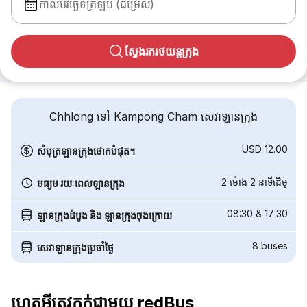
កាលបរិច្ឆេទត្រឡប់ (ជម្រើស)
ស្វែងរករថយន្តក្រុង
Chhlong ទៅ Kampong Cham សេវាឡានក្រុង
USD 12.00
សំបុត្រឡានក្រុងថោកបំផុត។
2 ម៉ោង 2 នាទី​ដើម្
មធ្យម រយៈពេលឡានក្រុង
08:30
&
17:30
ឡានក្រុងដំបូង និង ឡានក្រុងចុងក្រោយ
8
buses
សេវាឡានក្រុងប្រចាំថ្ងៃ
ហេតុអ្វីត្រូវកក់ជាមួយ redBus