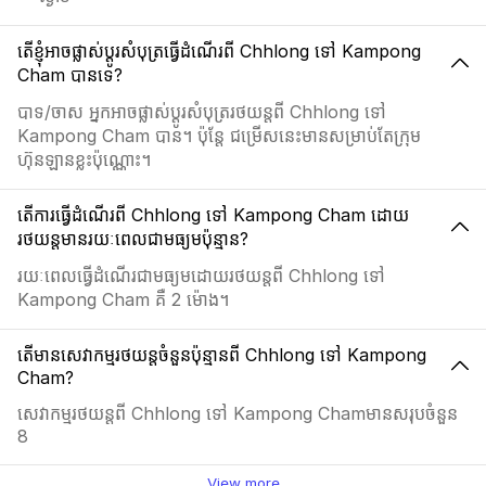
តើខ្ញុំអាចផ្លាស់ប្ដូរសំបុត្រធ្វើដំណើរពី Chhlong ទៅ Kampong
Cham បានទេ?
បាទ/ចាស អ្នកអាចផ្លាស់ប្ដូរសំបុត្ររថយន្តពី Chhlong ទៅ
Kampong Cham បាន។ ប៉ុន្តែ ជម្រើសនេះមានសម្រាប់តែក្រុម
ហ៊ុនឡានខ្លះប៉ុណ្ណោះ។
តើការធ្វើដំណើរពី Chhlong ទៅ Kampong Cham ដោយ
រថយន្តមានរយៈពេលជាមធ្យមប៉ុន្មាន?
រយៈពេលធ្វើដំណើរជាមធ្យមដោយរថយន្តពី Chhlong ទៅ
Kampong Cham គឺ 2 ម៉ោង។
តើមានសេវាកម្មរថយន្តចំនួនប៉ុន្មានពី Chhlong ទៅ Kampong
Cham?
សេវាកម្មរថយន្តពី Chhlong ទៅ Kampong Chamមានសរុបចំនួន
8
View more