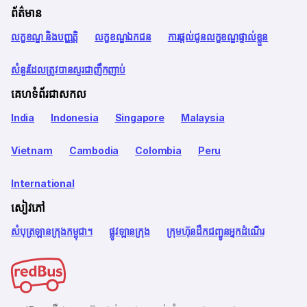
ព័ត៌មាន
លក្ខខណ្ឌ និងបញ្ញត្តិ
លក្ខខណ្ឌឯកជន
ការផ្តល់ជូនលក្ខខណ្ឌផ្ទាល់ខ្លួន
សំនួរដែលត្រូវបានសួរជាញឹកញាប់
គេហទំព័រជាសកល
India
Indonesia
Singapore
Malaysia
Vietnam
Cambodia
Colombia
Peru
International
សៀវភៅ
សំបុត្រឡានក្រុងកម្ពុជា។
ផ្លូវឡានក្រុង
ក្រុមហ៊ុនដឹកជញ្ជូនអ្នកដំណើរ