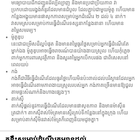
មធ្យោបាយដឹកជញ្ជូនដ៏ល្បីល្បាញ និងមានប្រជាប្រិយភាព វា
ប្រកបដោយរង្វង់គំនូរដែលមានដំបូល ដែលភ្ជាប់ជាមួយម៉ូតូ ហើយមាន
កន្លែងអង្គុយមានផាសុកភាពសម្រាប់អ្នកដំណើរ ២ ដល់ ៤ នាក់។
វាសមស្របសម្រាប់ការធ្វើដំណើរទស្សនាកន្លែងនានា ហើយមាន
តម្លៃសមរម្យ។
ម៉ូតូឌុប
នេះជាជម្រើសដ៏ល្អបំផុត និងមានតម្លៃធូរថ្លៃសម្រាប់អ្នកធ្វើដំណើរតែ
ម្នាក់ឯង ម៉ូតូឌុបអាចធ្វើចរាចរណ៍បានយ៉ាងងាយស្រួល ហើយកុំភ្លេច
ពាក់មួកការពារសុវត្ថិភាព និងសួរតម្លៃអ្នកបើកបរផង ជាពិសេសនៅ
ពេលយប់
កង់
កង់គឺជាវិធីធ្វើដំណើរដែលធូរថ្លៃហើយមិនប៉ះពាល់ដល់បរិស្ថានដែលអ្នក
អាចធ្វើដំណើរតាមភាពងាយស្រួលរបស់អ្នក កង់ភាគច្រើនមានឱ្យជួល
តាមផ្ទះសំណាក់និងហាងផ្សេងៗ។
តាក់ស៊ី
តាក់ស៊ីផ្តល់នូវការធ្វើដំណើរដែលមានផាសុខភាព និងមានម៉ាស៊ីន
ត្រជាក់។ តាកសុីវាស់ម៉ែត្រមានស្ទើរគ្រប់ទីកន្លែងនៅក្នុងក្រុង ហើយ
សម្រាប់តាក់សុីមិនវាស់ម៉ែត្រក៏ពេញនិយមដូចគ្នា។
គន្លឹះសម្រាប់ដំណើរកម្សាន្តដល់