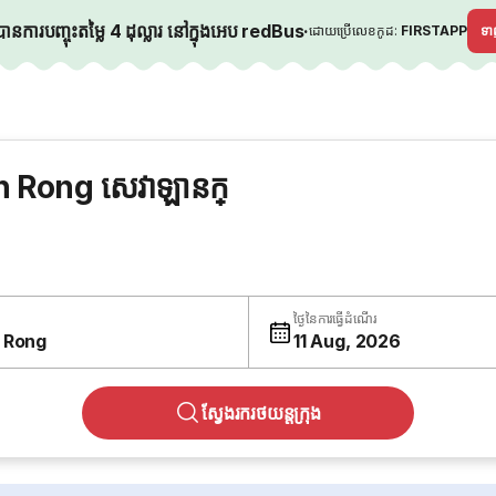
នការបញ្ចុះតម្លៃ 4 ដុល្លារ នៅក្នុងអេប redBus
·
ដោយប្រើលេខកូដ:
FIRSTAPP
ទ
 Rong សេវាឡានក្
ថ្ងៃនៃការធ្វើដំណើរ
 Rong
11 Aug, 2026
ស្វែងរករថយន្តក្រុង