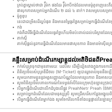
គ្រប់គ្នាស្គាល់ថាជា រ៉ុឺម៉ក ផងដែរ រ៉ុឺម៉កបីកង់ដែលមានម៉ូតូទា
ផាសុកភាពសម្រាប់អ្នកដំណើរ ២ ដល់ ៤ នាក់។ វាសមស្របសម្រាប
ម៉ូតូឌុប
នេះជាជម្រើសដ៏ល្អបំផុត និងមានតម្លៃធូរថ្លៃសម្រាប់អ្នកធ្វើដំណ
កង់
កង់គឺជាវិធីធ្វើដំណើរដែលធូរថ្លៃហើយមិនប៉ះពាល់ដល់បរិស្ថានដ
តាក់ស៊ី
តាក់ស៊ីផ្តល់នូវការធ្វើដំណើរដែលមានផាសុខភាព និងមានម៉ាស៊ីនត្រជា
គន្លឹះសម្រាប់ដំណើរកម្សាន្តដល់អតិថិជន
កក់សំបុត្រទុកជាមុនតាមរយៈ រេដបឹស ដើម្បីជៀសវាងក្នុងការខកជើ
ពិនិត្យមើលសំបុត្រឌីជីថល (M-Ticket) ឲ្យបានរួចរាល់មុននឹងឡ
សូមយកតាមខ្លួននូវអត្តសញ្ញាណប័ណ្ណដែលមានរូបភាព និងអា
សូមពិនិត្យមើលគោលការណ៍នៃទម្ងន់វ៉ាលីដែលក្រុមហ៊ុនឡានក្រុង
បើអ្នកធ្វើដំណើរជាលើកដំបូងលើផ្លូវ PreahNetr Preah (
សម្រាប់អ្នកដំណើរដែលជាមនុស្សស្រី សូមជ្រើសរើសកន្លែងអង្គុយពិសេស
បើអ្នកធ្វើដំណើរតែម្នាក់ឯង សូមចែករំលែកទីតាំងបន្តផ្ទាល់នៃឡាន