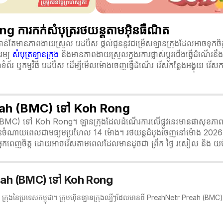
ារកក់សំបុត្ររថយន្តតាមអ៊ិនធឺណិត
តែមានភាពងាយស្រួល រេដបឹស ផ្តល់ជូននូវជម្រើសឡានក្រុងដែលអាចទុកចិត្
មរម្យ
សំបុត្រឡានក្រុង
និងមានភាពងាយស្រួលក្នុងរការផ្លាស់ប្ដូរជើងធ្វើដំណើរនឹ
័រ ឬកម្មវិធី រេដបឹស ដើម្បីមើលម៉ោងចេញធ្វើដំណើរ រើសកន្លែងអង្គុយ រើសកាល
Preah (BMC) ទៅ Koh Rong
 (BMC) ទៅ Koh Rong។ ឡានក្រុងដែលដំណើរការលើផ្លូវនេះមានផាសុខភាពនិងផ
ណើរនេះចំណាយពេលជាមធ្យមប្រហែល 14 ម៉ោង។ រថយន្តដំបូងចេញនៅម៉ោង 
្នកពេញចិត្ត ដោយអាចរើសតាមពេលដែលមានដូចជា ព្រឹក ថ្ងៃ រសៀល និង យ
Preah (BMC) ទៅ Koh Rong
ត ក្រុងនៃប្រទេសកម្ពុជា។ ក្រុមហ៊ុនឡានក្រុងល្បីៗដែលមានពី PreahNetr Preah (B