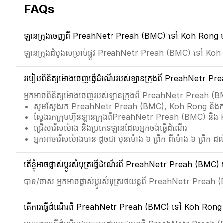
FAQs
ឡានក្រុងចេញពី PreahNetr Preah (BMC) ទៅ Koh Rong មាន
ឡានក្រុងដំបូងសម្រាប់ផ្លូវ PreahNetr Preah (BMC) ទៅ Koh 
របៀបពិនិត្យម៉ោងចេញធ្វើដំណើររបស់ឡានក្រុងពី PreahNetr 
អ្នកអាចពិនិត្យម៉ោងចេញរបស់ឡានក្រុងពី PreahNetr Preah (BM
សូមស្វែងរក PreahNetr Preah (BMC), Koh Rong និងកាលប
ស្វែងរកក្រុមហ៊ុនឡានក្រុងពីPreahNetr Preah (BMC) និ
ជ្រើសរើសម៉ោង និងប្រភេទឡានដែលអ្នកចង់ធ្វើដំណើរ
អ្នកអាចរើសម៉ោងបាន ដូចជា មុនម៉ោង ៦ ព្រឹក ពីម៉ោង ៦ ព្រឹក ដល់
តើខ្ញុំអាចផ្លាស់ប្ដូរសំបុត្រធ្វើដំណើរពី PreahNetr Preah (B
បាទ/ចាស អ្នកអាចផ្លាស់ប្ដូរសំបុត្ររថយន្តពី PreahNetr Preah 
តើការធ្វើដំណើរពី PreahNetr Preah (BMC) ទៅ Koh Rong ដ