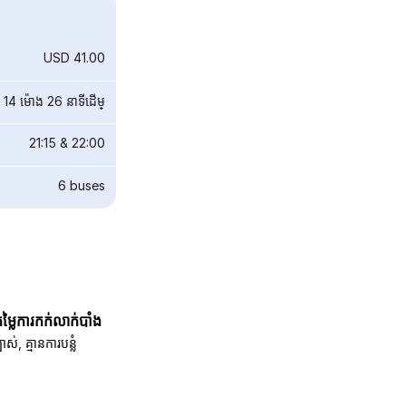
USD 41.00
14 ម៉ោង 26 នាទី​ដើម្
21:15
&
22:00
6
buses
តម្លៃការកក់លាក់បាំង
បាស់, គ្មានការបន្លំ