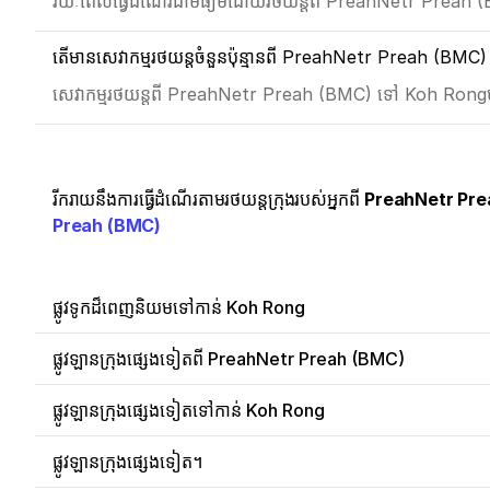
រយៈពេលធ្វើដំណើរជាមធ្យមដោយរថយន្តពី PreahNetr Preah 
តើមានសេវាកម្មរថយន្តចំនួនប៉ុន្មានពី PreahNetr Preah (BM
សេវាកម្មរថយន្តពី PreahNetr Preah (BMC) ទៅ Koh Rongម
រីករាយនឹងការធ្វើដំណើរតាមរថយន្តក្រុងរបស់អ្នកពី
PreahNetr Pre
Preah (BMC)
ផ្លូវទូកដ៏ពេញនិយមទៅកាន់ Koh Rong
ផ្លូវឡានក្រុងផ្សេងទៀតពី PreahNetr Preah (BMC)
ផ្លូវឡានក្រុងផ្សេងទៀតទៅកាន់ Koh Rong
ផ្លូវឡានក្រុងផ្សេងទៀត។