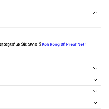
ារផ្តល់ជូនទាំងអស់ដែលមាន ពី
Koh Rong ទៅ PreahNetr