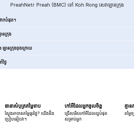
PreahNetr Preah (BMC) ទៅ Koh Rong សេវាឡានក្រុង
ថោកបំផុត។
នក្រុង
ិង ឡានក្រុងចុងក្រោយ
ំថ្ងៃ
ធានាសំបុត្រតម្លៃទាប
កៅអីដែលអ្នកចូលចិត្ត
គ្មាន
ស្វែងរកបានតម្លៃធូរថ្លៃ? យើងនឹង
ជ្រើសរើសកៅអីដែលល្អបំផុត
តម្លៃច្
ប្រៀបធៀបវា។
សម្រាប់អ្នក