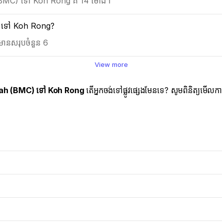
(BMC) ទៅ Koh Rong គឺ 14 ម៉ោង។
C) ទៅ Koh Rong?
ានសរុបចំនួន 6
View more
ah (BMC) ទៅ Koh Rong
តើអ្នកចង់ទៅផ្លូវផ្សេងមែនទេ? សូមពិនិត្យមើលក