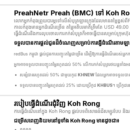
PreahNetr Preah (BMC) ទៅ Koh Rong ត
លោកអ្នកកំពុងព្រួយបារម្ភទៅលើសំបុត្រឡានក្រុងដែលមានតម្លៃខ្ពស់
កាលកំពុងមានអ្នកដំណើរច្រើន តម្លៃអតិបរមាគឺត្រឹមតែ USD 49.00 ប
ធ្វើដំណើរនិងការលុបចោលការកក់សំបុត្រក៏អាចធ្វើបានសម្រាប់ក្រុ
ទទួលបានការផ្តល់ជូនដ៏ចំណេញសម្រាប់ការធ្វើដំណើរតាមឡាន
redBus កម្ពុជា​ ផ្តល់ជូនការបញ្ចុះតម្លៃជាច្រើន ដើម្បីឱ្យការធ្វើដំណើររ
អ្នកអាចទទួលបានបញ្ចុះតម្លៃរហូតដល់ 50% លើការកក់សំបុត្ររថយន្តទាំង
សន្សំបានរហូតដល់ 50% ជាមួយកូដ
KHNEW
ដែលអ្នកអាចទទួលបានបញ
ទទួលបានបញ្ចុះតម្លៃរហូតដល់ 25% ដោយប្រើកូដ
KHBUS
។ ប្រើកូដ
របៀបធ្វើដំណើរជុំវិញ Koh Rong
ការធ្វើដំណើរនៅក្នុង Koh Rong ផ្តល់បទពិសោធន៍ដ៏សម្បូរបែប និង
ជម្រើសពេញនិយមនៅទូទាំង Koh Rong មានដូចជា៖
តុកតុក