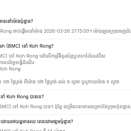
នៅម៉ោងប៉ុន្មាន?
Rong ចាប់ផ្តើមនៅម៉ោង 2026-03-26 21:15:00។ ម៉ោងឡានក្រុងចេញដំណើរ
Preah (BMC) ទៅ Koh Rong?
C) ទៅ Koh Rong នៅលើកម្មវិធីទូរស័ព្ទឬគេហទំព័ររេដបឹស
រិច្ឆេទធ្វើដំណើរ
ង Koh Rong
 ១២ ថ្ងៃត្រង់ ពីម៉ោង ១២ ថ្ងៃត្រង់ ដល់ ៦ ល្ងាច ឬក្រោយម៉ោង ៦ ល្ងាច
MC) ទៅ Koh Rong បានទេ?
(BMC) ទៅ Koh Rong បាន។ ប៉ុន្តែ ជម្រើសនេះមានសម្រាប់តែក្រុមហ៊ុនឡានខ្
ោយរថយន្តមានរយៈពេលជាមធ្យមប៉ុន្មាន?