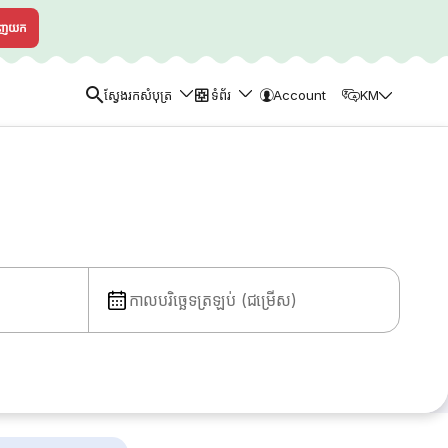
ាញយក
ស្វែងរកសំបុត្រ
ទំព័រ
Account
KM
កាលបរិច្ឆេទត្រឡប់ (ជម្រើស)