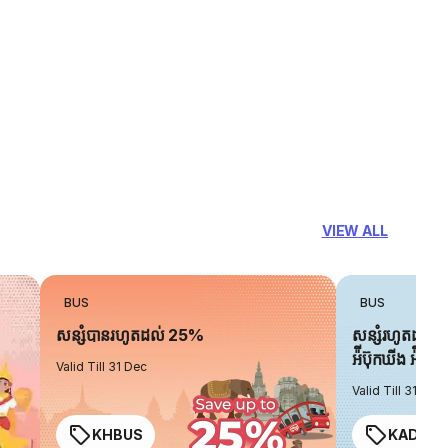
VIEW ALL
BUS
BUS
សន្សំបានរហូតដល់ 25%
សន្សំរហូតដល់ 
អ៉ីប៊ុកឃីង អ៉ិចប្
Valid Till 31 Dec
Valid Till 31 Dec
KHBUS
KADO2