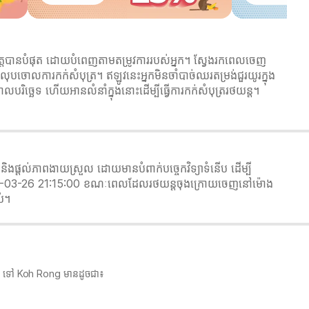
តបានបំផុត ដោយបំពេញតាមតម្រូវការរបស់អ្នក។ ស្វែងរកពេលចេញ
ងលុបចោលការកក់សំបុត្រ។ ឥឡូវនេះអ្នកមិនចាំបាច់ឈរតម្រង់ជួរយូរក្នុង
បរិច្ឆេទ ហើយអានលំនាំក្នុងនោះដើម្បីធ្វើការកក់សំបុត្ររថយន្ត។
្តល់ភាពងាយស្រួល ដោយមានបំពាក់បច្ចេកវិទ្យាទំនើប ដើម្បី
2026-03-26 21:15:00 ខណៈពេលដែលរថយន្តចុងក្រោយចេញនៅម៉ោង
ប់។
MC) ទៅ Koh Rong មានដូចជា៖