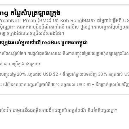
ម្លៃសំបុត្រឡានក្រុង
ពីPreahNetr Preah (BMC) ទៅ Koh Rongមែនទេ? តម្លៃចាប់ផ្តើមពី USD 41 
៉ុណ្ណោះ។ ការកក់តាមអ៊ីនធឺណិតនៅលើ រេដបឹស ផ្តល់ជូនការបញ្ចុះតម្លៃបន្ថែមត
មហ៊ុនឡានក្រុងដែលបានជ្រើសរើសផងដែរ។
ក្រុងរបស់អ្នកនៅលើ redBus ប្រទេសកម្ពុជា
បស់អ្នកកាន់តែសន្សំសំចៃ។ ការផ្តល់ជូនពិសេសនេះ និងការបញ្ចុះតម្លៃរបស់ក្រុមហ៊ុនឡាន
អស់ ដោយប្រើកូដខាងក្រោម៖
្ចុះតម្លៃ 20% រហូតដល់ USD $2 + ទឹកប្រាក់ត្រលប់មកវិញ 30% រហូតដល់ USD $
នេះ ដើម្បីទទួលបានបញ្ចុះតម្លៃចាប់ពី 10% រហូតដល់ USD $1 + ទឹកប្រាក់ត្រលប់មកវ
រស់រវើក ជាមួយនឹងជម្រើសការដឹកជញ្ជូនបែបប្រពៃណី និងទំនើបចូលគ្នា។