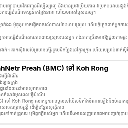
ញនេះគឺជាមធ្យោបាយដឹកជញ្ជូនដ៏ល្បីល្បាញ និងមានប្រជាប្រិយភាព វាប្រកបដោយរង្
់ការធ្វើដំណើរទស្សនាកន្លែងនានា ហើយមានតម្លៃសមរម្យ។
ើរតែម្នាក់ឯង ម៉ូតូឌុបអាចធ្វើចរាចរណ៍បានយ៉ាងងាយស្រួល ហើយកុំភ្លេចពាក់មួក
ែលអ្នកអាចធ្វើដំណើរតាមភាពងាយស្រួលរបស់អ្នក កង់ភាគច្រើនមានឱ្យជួលតាមផ
ក់។ តាកសុីវាស់ម៉ែត្រមានស្ទើរគ្រប់ទីកន្លែងនៅក្នុងក្រុង ហើយសម្រាប់តាក់សុ
ពីPreahNetr Preah (BMC) ទៅ Koh Rong
ងធ្វើដំណើរ
ើងឡានក្រុង
សយដ្ឋានដែលនៅមានសុពលភាព
បានកំណត់មុនពេលធ្វើដំណើរ
BMC) ទៅ Koh Rong លោកអ្នកអាចចូលទៅមើលទីតាំងចំណតឡើងនិងចំណតចុះឡា
សម្រាប់ស្ត្រី ដើម្បីបន្ថែមសុវត្ថិភាព
ក្រុងទៅកាន់គ្រួសារ ឬមិត្តភក្តិរបស់អ្នក ហើយនឹងមានសញ្ញាលោតមកបញ្ចាក់ប្រា