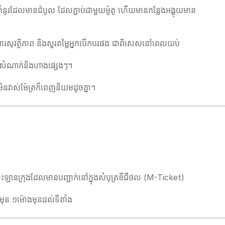
វង់គំនូរដែលមានដំបូល ដែលភ្ជាប់ជាមួយម៉ូតូ ហើយមានកន្លែងអង្គុយមាន
ការពារសុវត្ថិភាព និងសួរតម្លៃអ្នកបើកបរផង ជាពិសេសនៅពេលយប់
្ទះសំណាក់និងហាងផ្សេងៗ។
ីមិនវាស់ម៉ែត្រក៏ពេញនិយមដូចគ្នា។
នក្រុងដែលមានបញ្ជាក់នៅក្នុងសំបុត្រឌីជីថល (M-Ticket)
ប់មុន ១ម៉ោងមុនដល់ទីតាំង