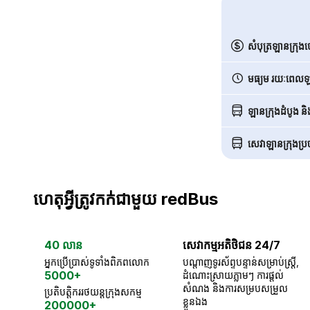
សំបុត្រឡានក្រុង
មធ្យម រយៈពេលឡា
ឡានក្រុងដំបូង ន
សេវាឡានក្រុងប្រចា
ហេតុអ្វីត្រូវកក់ជាមួយ redBus
40 លាន
សេវាកម្មអតិថិជន 24/7
អ្នកប្រើប្រាស់ទូទាំងពិភពលោក
បណ្តាញទូរស័ព្ទបន្ទាន់សម្រាប់ស្ត្រី,
5000+
ដំណោះស្រាយភ្លាមៗ ការផ្តល់
សំណង និងការសម្របសម្រួល
ប្រតិបត្តិកររថយន្តក្រុងសកម្ម
ខ្លួនឯង
200000+