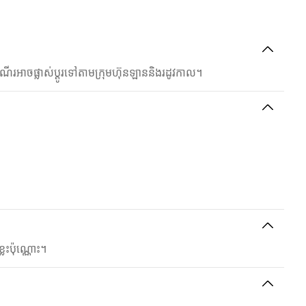
អាចផ្លាស់ប្ដូរទៅតាមក្រុមហ៊ុនឡាននិងរដូវកាល។
លះប៉ុណ្ណោះ។