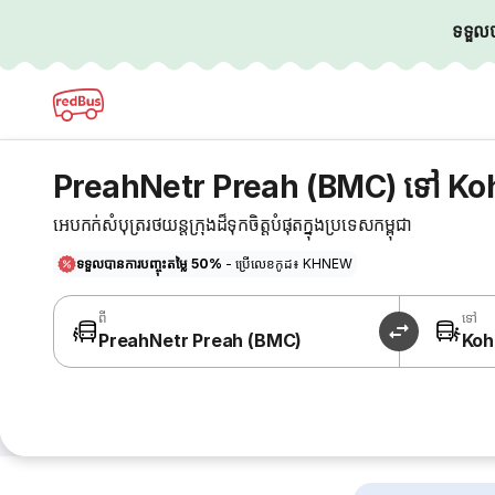
ទទួលបា
PreahNetr Preah (BMC) ទៅ Koh
អេបកក់សំបុត្ររថយន្តក្រុងដ៏ទុកចិត្តបំផុតក្នុងប្រទេសកម្ពុជា
ទទួលបានការបញ្ចុះតម្លៃ 50%
- ប្រើលេខកូដ៖ KHNEW
ពី
ទៅ
PreahNetr Preah (BMC)
Koh