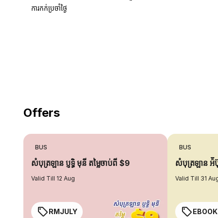
ការកក់ប្រចាំថ្ងៃ
18 Years of experience
you can trust
Offers
BUS
BUS
សំបុត្រឡាន ប្ញទ្ធិ មុនី តម្លៃចាប់ពី $9
សំបុត្រឡាន អ៉ី
Valid Till 12 Aug
Valid Till 31 Au
RMJULY
EBOOK