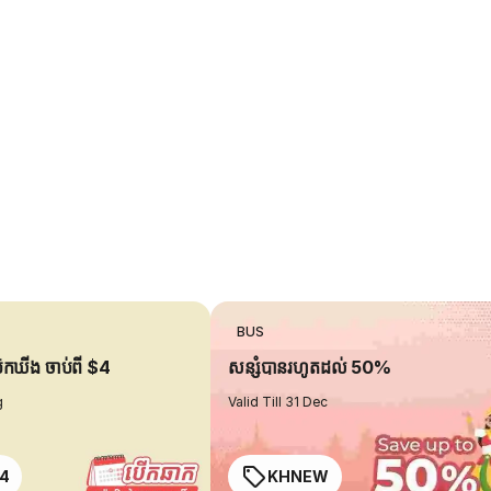
BUS
ប៊ុកឃីង ចាប់ពី $4
សន្សំបានរហូតដល់ 50%
g
Valid Till 31 Dec
4
KHNEW