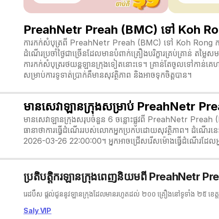
PreahNetr Preah (BMC) ទៅ Koh Rong ក
ការកក់សំបុត្រពី PreahNetr Preah (BMC) ទៅ Koh Rong កាន់
ដំណើរប្រចាំថ្ងៃជាច្រើនដែលមានបំពាក់គ្រឿងបរិក្ខារគ្រប់គ្រាន់ តម្លៃស
ការកក់សំបុត្ររថយន្តឡានក្រុងទៀតនោះទេ។ គ្រាន់តែចូលទៅកាន់គេហទំព
សម្រាប់ការទូទាត់ប្រាក់គឺមានសុវត្ថិភាព និងអាចទុកចិត្តបាន។
មានសេវាឡានក្រុងសម្រាប់ PreahNetr 
មានសេវាឡានក្រុងសរុបចំនួន 6 ចន្លោះផ្លូវពី PreahNetr Preah
ធានាថាការធ្វើដំណើររបស់លោកអ្នកប្រកបដោយសុវត្ថិភាព។ ដំ
2026-03-26 22:00:00។ អ្នកអាចជ្រើសរើសម៉ោងធ្វើដំណើរដែលអ
ប្រតិបត្តិករឡានក្រុងពេញនិយមពី PreahNetr 
រេដបឹស ផ្តល់ជូននូវឡានក្រុងដែលមានរហូតដល់ ២០០ គ្រឿងនៅទូទាំង ២៥ ខេត្
Saly VIP