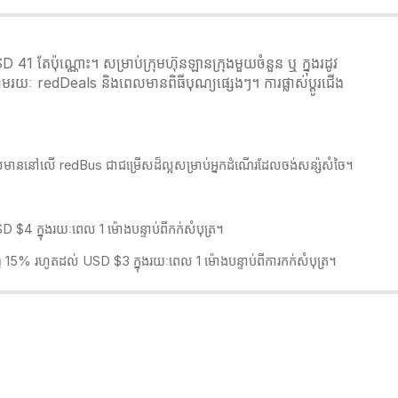
តែប៉ុណ្ណោះ។ សម្រាប់ក្រុមហ៊ុនឡានក្រុងមួយចំនួន ឬ ក្នុងរដូវ
ាមរយៈ redDeals និងពេលមានពិធីបុណ្យផ្សេងៗ។ ការផ្លាស់ប្ដូរជើង
ក្រុងដែលមាននៅលើ redBus​ ជាជម្រើសដ៏ល្អសម្រាប់អ្នកដំណើរដែលចង់សន្ស៉សំចៃ។
4 ក្នុងរយៈពេល 1 ម៉ោងបន្ទាប់ពីកក់សំបុត្រ។
ិញ 15% រហូតដល់ USD $3 ក្នុងរយៈពេល 1 ម៉ោងបន្ទាប់ពីការកក់សំបុត្រ។