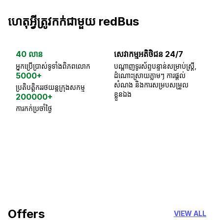
ហេតុអ្វីត្រូវកក់ជាមួយ redBus
40 លាន
សេវាកម្មអតិថិជន 24/7
ធា
អ្នកប្រើប្រាស់ទូទាំងពិភពលោក
បណ្តាញទូរស័ព្ទបន្ទាន់សម្រាប់ស្ត្រី,
ស្
5000+
ដំណោះស្រាយភ្លាមៗ ការផ្តល់
ប្
សំណង និងការសម្របសម្រួល
ប្រតិបត្តិកររថយន្តក្រុងសកម្ម
ខ្លួនឯង
200000+
ការកក់ប្រចាំថ្ងៃ
18 Years of experience
you can trust
Offers
VIEW ALL