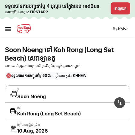
ទទួលបានការបញ្ចុះតម្លៃ 4 ដុល្លារ នៅក្នុងអេប redBus
ទាញយក
ដោយប្រើលេខកូដ:
FIRSTAPP
☰
KM
Soon Noeng ទៅ Koh Rong (Long Set
Beach) សេវាឡានក្
អេបកក់សំបុត្ររថយន្តក្រុងដ៏ទុកចិត្តបំផុតក្នុងប្រទេសកម្ពុជា
ទទួលបានការបញ្ចុះតម្លៃ 50%
- ប្រើលេខកូដ៖ KHNEW
ពី
Soon Noeng
ទៅ
Koh Rong (Long Set Beach)
ថ្ងៃនៃការធ្វើដំណើរ
10 Aug, 2026