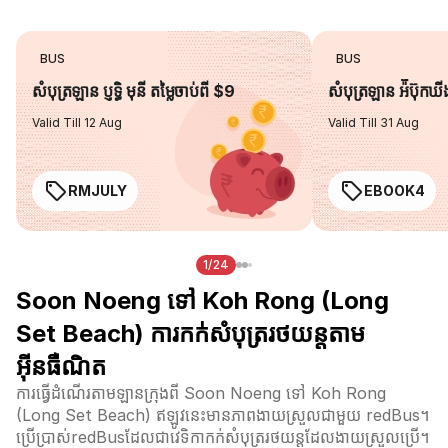
BUS
BUS
សំបុត្រឡាន ប្ញទ្ធិ មុនី តម្លៃចាប់ពី $9
សំបុត្រឡាន អ៉ីប៊ុកឃ
Valid Till 12 Aug
Valid Till 31 Aug
RMJULY
EBOOK4
1/24
Soon Noeng ទៅ Koh Rong (Long
Set Beach) ការកក់សំបុត្ររថយន្តតាម
អ៊ីនធឺណិត
ការធ្វើដំណើរតាមឡានក្រុងពី Soon Noeng ទៅ Koh Rong
(Long Set Beach) ឥឡូវនេះមានភាពងាយស្រួលជាមួយ redBus។
ប្រើប្រាស់redBusដែលជាវេទិកាកក់សំបុត្ររថយន្តដែលងាយស្រួលប្រើ។