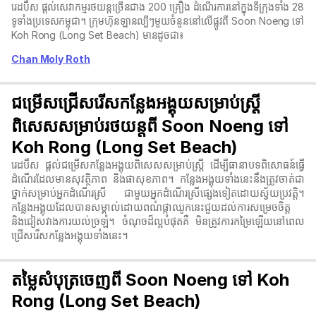
រេដបឹស ផ្តល់សេវាកម្មរថយន្តច្រើនជាង 200 គ្រឿង ដំណើរការនៅក្នុងទីក្រុងទាំង 28
ទូទាំងប្រទេសកម្ពុជា។ ក្រុមហ៊ុនឡានល្បីៗមួយចំនួននៅលើផ្លូវពី Soon Noeng ទៅ
Koh Rong (Long Set Beach) មានដូចជា៖
Chan Moly Roth
ជម្រើសជ្រើសរើសកន្លែងអង្គុយសម្រាប់ស្ត្រី
ពិសេសសម្រាប់រថយន្តពី Soon Noeng ទៅ
Koh Rong (Long Set Beach)
រេដបឹស ផ្តល់ជម្រើសកន្លែងអង្គុយពិសេសសម្រាប់ស្ត្រី ដើម្បីធានាបទពិសោធន៍ធ្វើ
ដំណើរដែលមានសុវត្ថិភាព និងផាសុខភាព។ កន្លែងអង្គុយទាំងនេះនឹងត្រូវចាត់ជា
ថ្នាក់សម្រាប់អ្នកដំណើរស្រី ជាមួយអ្នកដំណើរស្រីផ្សេងទៀតដោយស្វ័យប្រវត្តិ។
កន្លែងអង្គុយដែលបានសម្គាល់ដោយពណ៌ផ្កាឈូកនេះជួយដល់ការសម្រេចចិត្ត
និងជៀសវាងការយល់ច្រឡំ។ ចំណុចដ៏ល្អបំផុតគឺ មិនត្រូវការកម្រៃឡើយនៅពេល
ជ្រើសរើសកន្លែងអង្គុយទាំងនេះ។
តម្លៃសំបុត្រចេញពី Soon Noeng ទៅ Koh
Rong (Long Set Beach)