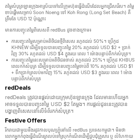
តម្លៃសំបុត្រឡានក្រុងអាស្រ័យទៅលើក្រុមហ៊ុនធ្វើដំណើរដែលអ្នកជ្រើសរើស។ តម្លៃ
ចាប់ផ្តើមសម្រាប់ Soon Noeng ទៅ Koh Rong (Long Set Beach) គឺ
ត្រឹមតែ USD 12 ប៉ុណ្ណោះ
មានការបញ្ចុះតម្លៃពិសេសពី redBus ដូចខាងក្រោម៖
ការបញ្ចុះតម្លៃសម្រាប់អតិថិជនថ្មីពិសេស រហូតដល់ 50%។ ប្រើកូដ
KHNEW ដើម្បីទទួលបានបញ្ចុះតម្លៃ 20% រហូតដល់ USD $2 + ប្រាក់
វិញ 30% រហូតដល់ USD $4 ក្នុងរយៈពេល 1 ម៉ោងបន្ទាប់ពីកក់សំបុត្រ។
ការបញ្ចុះតម្លៃនេះសម្រាប់អតិថិជនចាស់ រហូតដល់ 25%។ ប្រើកូដ KHBUS
ពេលកក់សំបុត្
រ ដើម្បីទទួលបានបញ្ចុះតម្លៃចាប់ពី 10% រហូតដល់ USD $1
+ ទឹកប្រាក់ត្រលប់មកវិញ 15% រហូតដល់ USD $3 ក្នុងរយៈពេល 1 ម៉ោង
បន្ទាប់ពីកក់សំបុត្
redDeals
redDeals ត្រូវបានផ្តល់ដោយក្រុមហ៊ុនឡានក្រុង ដែលមានហើយអ្នក
អាចទទួលបានបញ្ចុះតម្លៃ USD $2 តែម្ដង។ ការផ្តល់ជូននេះត្រូវបាន
បង្ហាញពិសេសនៅលើទំព័រកក់សំបុត្រ។​​
Festive Offers
រីករាយជាមួយនឹងរដូវកាលបុណ្យភ្ជុំ​នៅលើ redBus ប្រទេសកម្ពុជា។ មិនថា
លោកអ្នកកំពុងធ្វើដំណើរត្រលប់ទៅស្រុកកំណើតដើម្បីជួបជុំគ្រួសារ ឬ លំហែកាយ