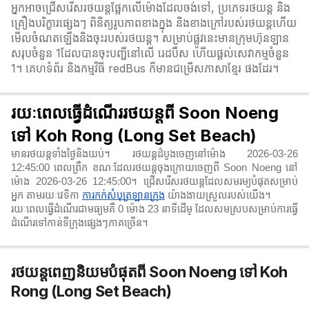
អ្នកអាចជ្រើសរើសរថយន្តផ្អែកលើម៉ោងដែលចង់ទៅ, ប្រភេទរថយន្ត និង
គ្រឿងបរិក្ខារផ្សេងៗ ពិនិត្យរូបភាពខាងក្នុង និងខាងក្រៅរបស់រថយន្តហើយ
មើលចំណតឡើងនិងចុះរបស់រថយន្ត។ សម្រាប់ផ្លូវនេះមានក្រុមហ៊ុនឡាន
សរុបចំនួន 1ដែលបានចុះបញ្ជីនៅលើ រេដបឹស ហើយផ្តល់សេវាកម្មចំនួន
1។ គេហទំព័រ និងកម្មវិធី redBus ក៏មានជម្រើសភាសាខ្មែរ ផងដែរ។
រយៈពេលធ្វើដំណើររថយន្តពី Soon Noeng
ទៅ Koh Rong (Long Set Beach)
មានរថយន្តទាំងថ្ងៃនិងយប់។ រថយន្តដំបូងចេញនៅម៉ោង 2026-03-26
12:45:00 ពេលព្រឹក ខណៈដែលរថយន្តចុងក្រោយចេញពី Soon Noeng នៅ
ម៉ោង 2026-03-26 12:45:00។ ជ្រើសរើសរថយន្តដែលសមរម្យបំផុតសម្រាប់
អ្នក តាមរយៈវេទិកា
ការកក់សំបុត្រឡានក្រុង
យ៉ាងងាយស្រួលរបស់យើង។
រយៈពេលធ្វើដំណើរជាមធ្យមគឺ 0 ម៉ោង 23 នាទី​ដើម្ ដែលសមស្របសម្រាប់ការធ្វើ
ដំណើរទៅកាន់ទីក្រុងផ្សេងៗភាគច្រើន។
រថយន្តពេញនិយមបំផុតពី Soon Noeng ទៅ Koh
Rong (Long Set Beach)