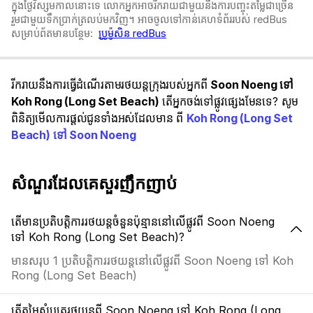
ក្នុងថ្ងៃវិស្សមកាលនោះទេ លោកអ្នកអាចរីករាយជាមួយនឹងការបញ្ចុះតម្លៃជាច្រើន
រួមជាមួយទឹកប្រាក់ត្រលប់មកវិញ។ អាចចូលទៅកាន់គេហទំព័ររបស់ redBus
សម្រាប់ព័តមានបន្ថែម:
ប្រូម៉ូសិន redBus
រីករាយនឹងការធ្វើដំណើរតាមរថយន្តក្រុងរបស់អ្នកពី
Soon Noeng ទៅ
Koh Rong (Long Set Beach)
តើអ្នកចង់ទៅផ្លូវផ្សេងមែនទេ? សូម
ពិនិត្យមើលការផ្តល់ជូនទាំងអស់ដែលមាន ពី
Koh Rong (Long Set
Beach) ទៅ Soon Noeng
សំណួរដែលគេសួរញឹកញាប់
តើមានប្រតិបត្តិការរថយន្តចំនួនប៉ុន្មាននៅលើផ្លូវពី Soon Noeng
ទៅ Koh Rong (Long Set Beach)?
មានសរុប 1 ប្រតិបត្តិការរថយន្តនៅលើផ្លូវពី Soon Noeng ទៅ Koh
Rong (Long Set Beach)
តើតម្លៃសំបុត្ររថយន្តពី Soon Noeng ទៅ Koh Rong (Long