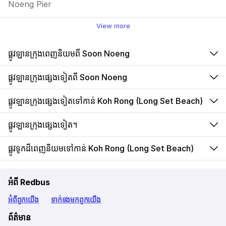
Noeng Pier
View more
ផ្លូវឡានក្រុងពេញនិយមពី Soon Noeng
ផ្លូវឡានក្រុងផ្សេងទៀតពី Soon Noeng
ផ្លូវឡានក្រុងផ្សេងទៀតទៅកាន់ Koh Rong (Long Set Beach)
ផ្លូវឡានក្រុងផ្សេងទៀត។
ផ្លូវទូកដ៏ពេញនិយមទៅកាន់ Koh Rong (Long Set Beach)
អំពី Redbus
អំពី​ពួក​យើង
ទាក់ទង​មក​ពួក​យើង
ព័ត៌មាន