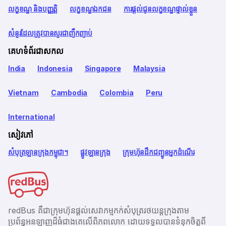
លក្ខខណ្ឌ និងបញ្ញត្តិ
លក្ខខណ្ឌឯកជន
ការផ្តល់ជូនលក្ខខណ្ឌផ្ទាល់ខ្លួន
សំនួរដែលត្រូវបានសួរជាញឹកញាប់
គេហទំព័រជាសកល
India
Indonesia
Singapore
Malaysia
Vietnam
Cambodia
Colombia
Peru
International
សៀវភៅ
សំបុត្រឡានក្រុងកម្ពុជា។
ផ្លូវឡានក្រុង
ក្រុមហ៊ុនដឹកជញ្ជូនអ្នកដំណើរ
redBus គឺជាក្រុមហ៊ុនផ្តល់សេវាកម្មកក់សំបុត្ររថយន្តក្រុងតាម
ប្រព័ន្ធអនឡាញដ៏ធំជាងគេលើពិភពលោក ដោយទទួលបានទំនុកចិត្តពី