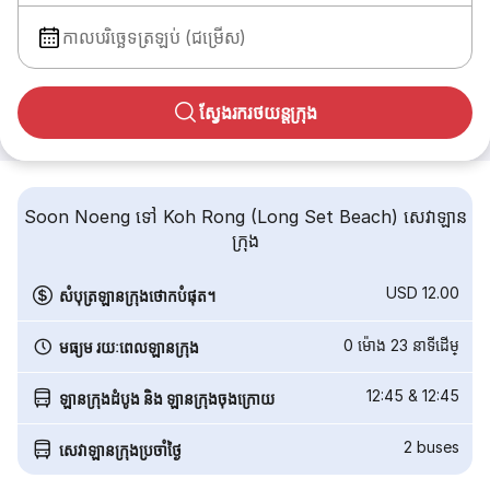
កាលបរិច្ឆេទត្រឡប់ (ជម្រើស)
ស្វែងរករថយន្តក្រុង
Soon Noeng ទៅ Koh Rong (Long Set Beach) សេវាឡាន
ក្រុង
USD 12.00
សំបុត្រឡានក្រុងថោកបំផុត។
0 ម៉ោង 23 នាទី​ដើម្
មធ្យម រយៈពេលឡានក្រុង
12:45
&
12:45
ឡានក្រុងដំបូង និង ឡានក្រុងចុងក្រោយ
2
buses
សេវាឡានក្រុងប្រចាំថ្ងៃ