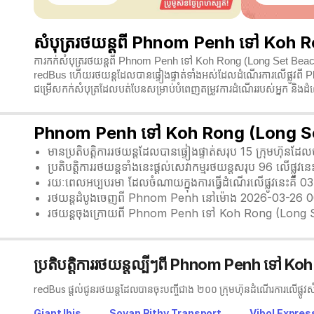
សំបុត្ររថយន្តពី Phnom Penh ទៅ Koh R
ការកក់សំបុត្ររថយន្តពី Phnom Penh ទៅ Koh Rong (Long Set Beach) ឥ
redBus ហើយរថយន្តដែលបានផ្ទៀងផ្ទាត់ទាំងអស់ដែលដំណើរការលើផ្លូវពី 
ជម្រើសកក់សំបុត្រដែលបត់បែនសម្រាប់បំពេញតម្រូវការដំណើររបស់អ្នក ន
Phnom Penh ទៅ Koh Rong (Long Set B
មានប្រតិបត្តិការរថយន្តដែលបានផ្ទៀងផ្ទាត់សរុប 15 ក្រុមហ៊ុន
ប្រតិបត្តិការរថយន្តទាំងនេះផ្តល់សេវាកម្មរថយន្តសរុប 96 លើផ្លូវនេ
រយៈពេលអប្បបរមា ដែលចំណាយក្នុងការធ្វើដំណើរលើផ្លូវនេះគឺ 0
រថយន្តដំបូងចេញពី Phnom Penh នៅម៉ោង 2026-03-26 
រថយន្តចុងក្រោយពី Phnom Penh ទៅ Koh Rong (Long 
ប្រតិបត្តិការរថយន្តល្បីៗពី Phnom Penh ទៅ 
redBus ផ្តល់ជូនរថយន្តដែលបានចុះបញ្ចីជាង ២០០ ក្រុមហ៊ុនដំណើរការលើផ្លូ
Giant Ibis
Sovan Rithy Transport
Vibol Expres