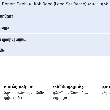
Phnom Penh ទៅ Koh Rong (Long Set Beach) សេវាឡានក្រុង
ថោកបំផុត។
នក្រុង
ិង ឡានក្រុងចុងក្រោយ
ំថ្ងៃ
ធានាសំបុត្រតម្លៃទាប
កៅអីដែលអ្នកចូលចិត្ត
គ្មាន
ស្វែងរកបានតម្លៃធូរថ្លៃ? យើងនឹង
ជ្រើសរើសកៅអីដែលល្អបំផុត
តម្លៃច្
ប្រៀបធៀបវា។
សម្រាប់អ្នក