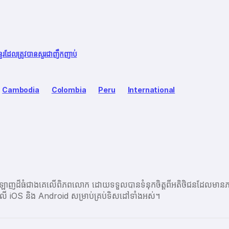
នួរដែលត្រូវបានសួរជាញឹកញាប់
Cambodia
Colombia
Peru
International
ប្រព័ន្ធអនឡាញដ៏ធំជាងគេលើពិភពលោក ដោយទទួលបានទំនុកចិត្តពីអតិថិជនដ
ព្ចនៅលើ iOS និង Android សម្រាប់គ្រប់ទិសដៅទាំងអស់។