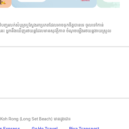
ៅបញ្ជរលក់សំបុត្រឬស្វែងរកប្រភពដែលអាចទុកចិត្តបានទេ ចូលទៅកាន់
ីនេះ អ្នកនឹងឃើញរថយន្តដែលមានសុវត្ថិភាព ចំណុចឡើងរថយន្តងាយស្រួល
nh ទៅ Koh Rong (Long Set Beach) មានដូចជា៖
s Express
Go Ho Travel
Riya Transport