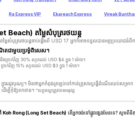
Ra Express VIP
Ekareach Express
Vireak Bunth
each) តម្លៃសំបុត្ររថយន្ត
ត្ររថយន្តចាប់ផ្តើមពី USD 17 អ្នកក៏អាចទទួលបានអត្ថប្រយោជន៍ពីការបញ្ច
ឺណិតជាមួយប្រម៉ូពិសេស។
និងប្រាក់វិញ 30% រហូតដល់ USD $4 ក្នុង 1 ម៉ោង។
ប្រាក់វិញ 15% រហូតដល់ USD $3 ក្នុង 1 ម៉ោង។
រដូវបុណ្យ។ មិនថាអ្នកកំពុងត្រឡប់ទៅកាន់គ្រួសារឬធ្វើដំណើរឈប់សម្រាក អ្
ដើម្បីកុំឱ្យខកខាន។
*លក្ខខណ្ឌត្រូវបានអនុវត្ត
 Koh Rong (Long Set Beach)
តើអ្នកចង់ទៅផ្លូវផ្សេងមែនទេ? សូមពិន