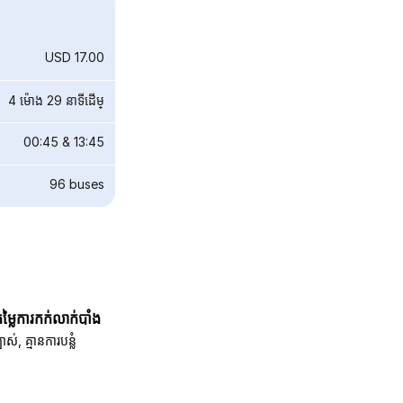
USD 17.00
4 ម៉ោង 29 នាទី​ដើម្
00:45
&
13:45
96
buses
តម្លៃការកក់លាក់បាំង
បាស់, គ្មានការបន្លំ