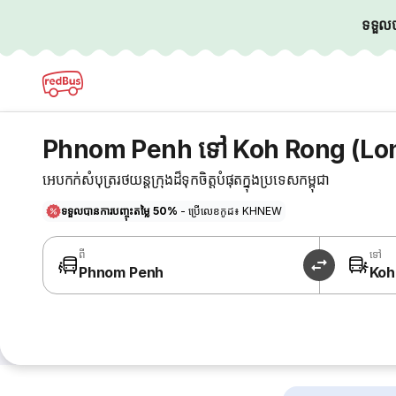
ទទួលបា
Phnom Penh ទៅ Koh Rong (Long
អេបកក់សំបុត្ររថយន្តក្រុងដ៏ទុកចិត្តបំផុតក្នុងប្រទេសកម្ពុជា
ទទួលបានការបញ្ចុះតម្លៃ 50%
- ប្រើលេខកូដ៖ KHNEW
ពី
ទៅ
Phnom Penh
Koh