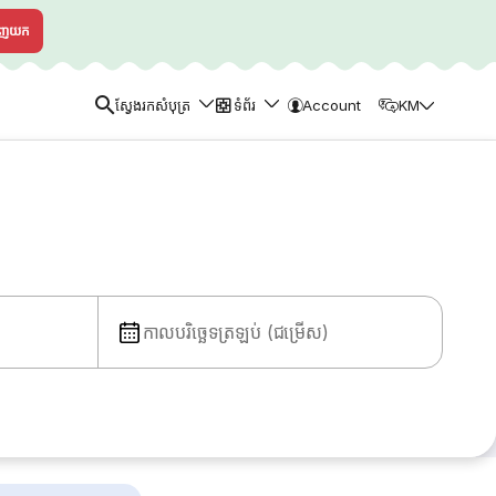
ាញយក
ស្វែងរកសំបុត្រ
ទំព័រ
Account
KM
កាលបរិច្ឆេទត្រឡប់ (ជម្រើស)