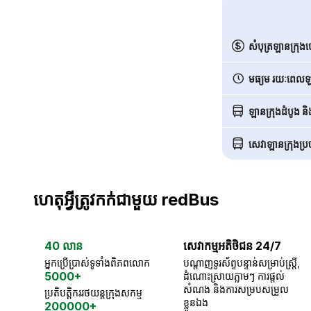
សំបុត្រឡានក្រុង
មធ្យម រយៈពេលឡា
ឡានក្រុងដំបូង ន
សេវាឡានក្រុងប្រចា
ហេតុអ្វីត្រូវកក់ជាមួយ redBus
40 លាន
សេវាកម្មអតិថិជន 24/7
អ្នកប្រើប្រាស់ទូទាំងពិភពលោក
បណ្តាញទូរស័ព្ទបន្ទាន់សម្រាប់ស្ត្រី,
5000+
ដំណោះស្រាយភ្លាមៗ ការផ្តល់
សំណង និងការសម្របសម្រួល
ប្រតិបត្តិកររថយន្តក្រុងសកម្ម
ខ្លួនឯង
200000+