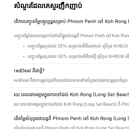
សំណួរដែលគេសួរញឹកញាប់
តើការបញ្ចុះតម្លៃបច្ចុប្បន្នសម្រាប់ Phnom Penh ទៅ Koh Rong 
បញ្ចុះតម្លៃដែលមានស្រាប់នៅលើផ្លូវរថយន្តពី Phnom Penh ទៅ Koh Ro
បញ្ចុះតម្លៃរហូតដល់ 25% សម្រាប់អតិថិជនចាស់ ប្រើកូដ KHBUS
បញ្ចុះតម្លៃរហូតដល់ 50% សម្រាប់អតិថិជនថ្មី ប្រើកូដ KHNEW
redDeal គឺជាអ្វី?
redDeal គឺជាការផ្តល់ជូនពិសេសដែលមាននៅលើក្រុមហ៊ុនរថយន្តមួយចំនួន ជាមួ
រយៈពេលជាមធ្យមក្នុងការទៅដល់ Koh Rong (Long Set Beach) ព
រយៈពេលជាមធ្យមក្នុងការទៅដល់ Koh Rong (Long Set Beach) ពី Phn
តើតម្លៃសំបុត្ររថយន្តពី Phnom Penh ទៅ Koh Rong (Long Se
តម្លៃសំបុត្ររថយន្តពី Phnom Penh ទៅ Koh Rong (Long Set Beach) 