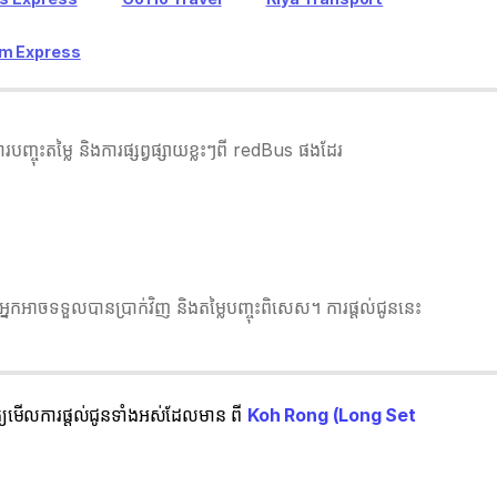
am Express
ុះតម្លៃ និងការផ្សព្វផ្សាយខ្លះៗពី redBus ផងដែរ
នកអាចទទួលបានប្រាក់វិញ និងតម្លៃបញ្ចុះពិសេស។ ការផ្តល់ជូននេះ
ិត្យមើលការផ្តល់ជូនទាំងអស់ដែលមាន ពី
Koh Rong (Long Set