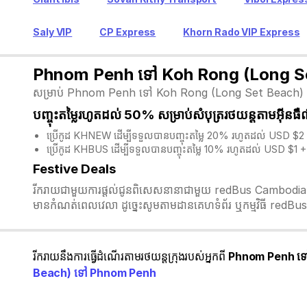
Saly VIP
CP Express
Khorn Rado VIP Express
Phnom Penh ទៅ Koh Rong (Long Set B
សម្រាប់ Phnom Penh ទៅ Koh Rong (Long Set Beach) តម្លៃសំបុ
បញ្ចុះតម្លៃរហូតដល់ 50% សម្រាប់សំបុត្ររថយន្តតាមអ៊ីនធ
ប្រើកូដ KHNEW ដើម្បីទទួលបានបញ្ចុះតម្លៃ 20% រហូតដល់ USD $2 
ប្រើកូដ KHBUS ដើម្បីទទួលបានបញ្ចុះតម្លៃ 10% រហូតដល់ USD $1 + 
Festive Deals
រីករាយជាមួយការផ្តល់ជូនពិសេសនានាជាមួយ redBus Cambodia ក្នុង
មានកំណត់ពេលវេលា ដូច្នេះសូមតាមដានគេហទំព័រ ឬកម្មវិធី redBus 
រីករាយនឹងការធ្វើដំណើរតាមរថយន្តក្រុងរបស់អ្នកពី
Phnom Penh ទៅ
Beach) ទៅ Phnom Penh