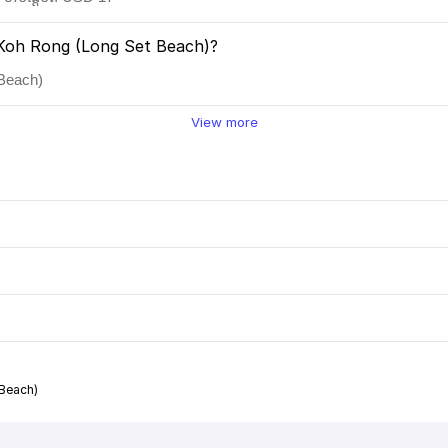
 ទៅ Koh Rong (Long Set Beach)?
 Beach)
View more
Beach)