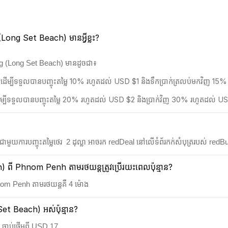
(Long Set Beach) មានអ្វីខ្លះ?
ng (Long Set Beach) មានដូចជា៖
 ដើម្បីទទួលបានបញ្ចុះតម្លៃ 10% រហូតដល់ USD $1 និងទឹកប្រាក់ត្រលប់មកវិញ 1
 ដើម្បីទទួលបានបញ្ចុះតម្លៃ 20% រហូតដល់ USD $2 និងប្រាក់វិញ 30% រហូតដល់ U
យការបញ្ចុះតម្លៃថេរ 2​ ដុល្លា អាចរក redDeal នៅលើទំព័រកក់សំបុត្ររបស់ redBus ន
ី Phnom Penh តាមរថយន្តត្រូវប្រើរយះពេលប៉ុន្មាន?
om Penh តាមរថយន្តគឺ 4 ម៉ោង
t Beach) អស់ប៉ុន្មាន?
ចាប់ផ្តើមពី USD 17