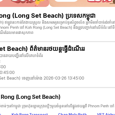
ong (Long Set Beach) ប្រទេសកម្ពុជា
ឡូវនេះកាន់តែងាយស្រួល និងសមរម្យសម្រាប់ទូរស័ព្ទចល័ត អ្នកមិនចាំបាច់រង់ចាំន
Phnom Penh ទៅ Koh Rong (Long Set Beach) នឹងត្រូវបញ្ជាក់នៅលើទំព័រ នៅទ
ិងដំណើរដែលមានផាសុកភាព
each) ព័ត៌មានរថយន្តធ្វើដំណើររ
ដែលបានរាយបញ្ជីនៅលើគេហទំព័រ
ះ
3:00
00:45:00
Set Beach) ចេញនៅម៉ោង 2026-03-26 13:45:00
Koh Rong (Long Set Beach)
វសំខាន់ៗនៅកម្ពុជា ក្រុមហ៊ុនឡានក្រុង​ល្បីៗមួយចំនួននៅលើផ្លូវរថយន្តពី Phnom Pe
s
Koh Rong Transport
Chan Moly Roth
VET Airbu