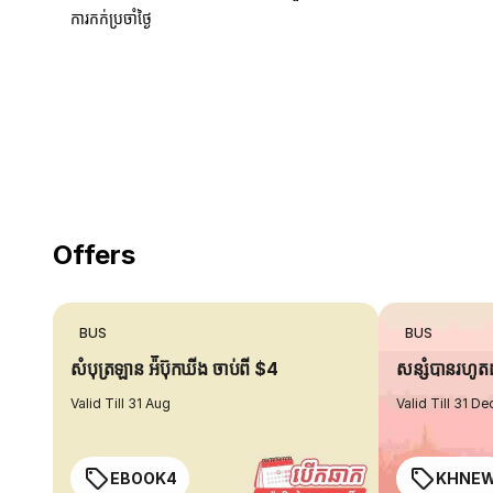
ការកក់ប្រចាំថ្ងៃ
18 Years of experience
you can trust
Offers
BUS
BUS
សំបុត្រឡាន អ៉ីប៊ុកឃីង ចាប់ពី $4
សន្សំបានរហូ
Valid Till 31 Aug
Valid Till 31 De
EBOOK4
KHNE