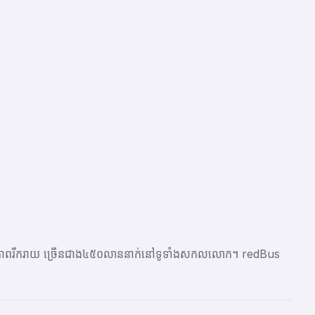
ែលមានភាពរីករាយ ច្រើនជាង​៤៥០លាននាក់នៅទូទាំងសកលលោក។ redBus