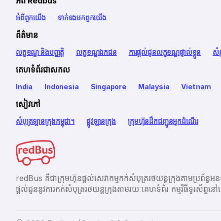
អំពី Redbus
អំពី​ពួក​យើង
ទាក់ទង​មក​ពួក​យើង
ព័ត៌មាន
លក្ខខណ្ឌ និងបញ្ញត្តិ
លក្ខខណ្ឌឯកជន
ការផ្តល់ជូនលក្ខខណ្ឌផ្ទាល់ខ្លួន
សំ
គេហទំព័រជាសកល
India
Indonesia
Singapore
Malaysia
Vietnam
សៀវភៅ
សំបុត្រឡានក្រុងកម្ពុជា។
ផ្លូវឡានក្រុង
ក្រុមហ៊ុនដឹកជញ្ជូនអ្នកដំណើរ
redBus គឺជាក្រុមហ៊ុនផ្តល់សេវាកម្មកក់សំបុត្ររថយន្តក្រុងតាម
ផ្ដល់ជូននូវការកក់សំបុត្ររថយន្តក្រុងតាមរយៈគេហទំព័រ កម្មវិធីទូរស័