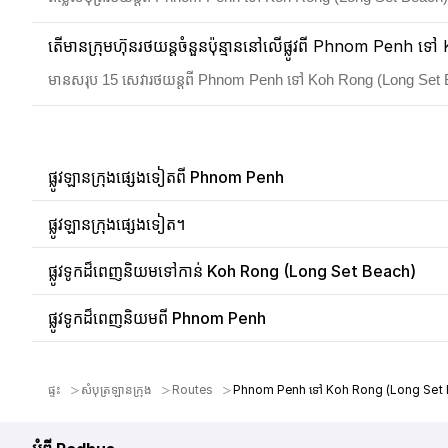
តើមានក្រុមហ៊ុនរថយន្តចំនួនប៉ុន្មាននៅលើផ្លូវពី Phnom Penh
មានសរុប 15 សេវារថយន្តពី Phnom Penh ទៅ Koh Rong (Long Set
ផ្លូវឡានក្រុងផ្សេងទៀតពី Phnom Penh
ផ្លូវឡានក្រុងផ្សេងទៀត។
ផ្លូវទូកដ៏ពេញនិយមទៅកាន់ Koh Rong (Long Set Beach)
ផ្លូវទូកដ៏ពេញនិយមពី Phnom Penh
ផ្ទះ
សំបុត្រឡានក្រុង
Routes
Phnom Penh ទៅ Koh Rong (Long Set 