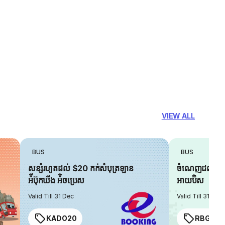
VIEW ALL
BUS
BUS
សន្សំរហូតដល់ $20 កក់សំបុត្រឡាន
ចំណេញដល់ $6 
អ៉ីប៊ុកឃីង អ៉ិចប្រេស
អាយប៊ិស
Valid Till 31 Dec
Valid Till 31 Dec
KADO20
RBGIAN