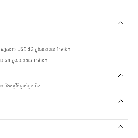
5% រហូតដល់ USD $3 ក្នុងរយៈពេល 1 ម៉ោង។
SD $4 ក្នុងរយៈពេល 1 ម៉ោង។
ិងកម្មវិធីទូរស័ព្ទចល័ត