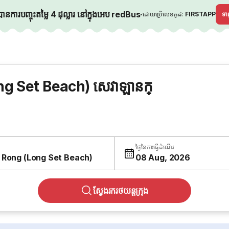
នការបញ្ចុះតម្លៃ 4 ដុល្លារ នៅក្នុងអេប redBus
·
ដោយប្រើលេខកូដ:
FIRSTAPP
ទ
 Set Beach) សេវាឡានក្
ថ្ងៃនៃការធ្វើដំណើរ
 Rong (Long Set Beach)
08 Aug, 2026
ស្វែងរករថយន្តក្រុង