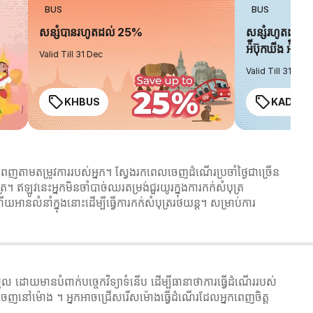
BUS
BUS
សន្សំបានរហូតដល់ 25%
សន្សំរហូតដល់ 
អ៉ីប៊ុកឃីង អ៉ិចប្
Valid Till 31 Dec
Valid Till 31 Dec
KHBUS
KADO2
ញតាមតម្រូវការរបស់អ្នក។ ស្វែងរកពេលចេញដំណើរប្រចាំថ្ងៃជាច្រើន
។ ឥឡូវនេះអ្នកមិនចាំបាច់ឈរតម្រង់ជួរយូរក្នុងការកក់សំបុត្រ
ានលំនាំក្នុងនោះដើម្បីធ្វើការកក់សំបុត្ររថយន្ត។ សម្រាប់ការ
ដោយមានបំពាក់បច្ចេកវិទ្យាទំនើប ដើម្បីធានាថាការធ្វើដំណើររបស់
នៅម៉ោង ។ អ្នកអាចជ្រើសរើសម៉ោងធ្វើដំណើរដែលអ្នកពេញចិត្ត