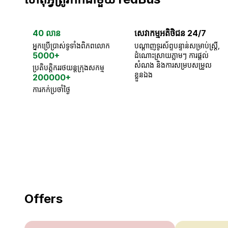
40 លាន
សេវាកម្មអតិថិជន 24/7
អ្នកប្រើប្រាស់ទូទាំងពិភពលោក
បណ្តាញទូរស័ព្ទបន្ទាន់សម្រាប់ស្ត្រី,
5000+
ដំណោះស្រាយភ្លាមៗ ការផ្តល់
សំណង និងការសម្របសម្រួល
ប្រតិបត្តិកររថយន្តក្រុងសកម្ម
ខ្លួនឯង
200000+
ការកក់ប្រចាំថ្ងៃ
18 Years of experience
you can trust
Offers