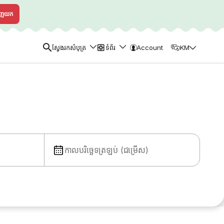
ាញយក
ស្វែងរកសំបុត្រ
ទំព័រ
Account
KM
កាលបរិច្ឆេទត្រឡប់ (ជម្រើស)