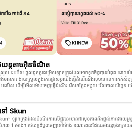
BUS
ប៊ុកឃីង ចាប់ពី $4
សន្សំបានរហូតដល់ 50%
g
Valid Till 31 Dec
4
KHNEW
យន្តតាមអ៊ិនធឺណិត
 រេដបឹស ផ្តល់ជូននូវជម្រើសឡានក្រុងដែលអាចទុកចិត្តបានបំផុត ដោយបំពេ
ិងមានភាពងាយស្រួលក្នុងរការផ្លាស់ប្ដូរជើងធ្វើដំណើរនឹងលុបចោលការកក់សំបុត្រ
រេដបឹស ដើម្បីមើលម៉ោងចេញធ្វើដំណើរ រើសកន្លែងអង្គុយ រើសកាលបរិច្ឆេទ ហើយអ
 ទៅ Skun
kun។ ឡានក្រុងដែលដំណើរការលើផ្លូវនេះមានផាសុខភាពនិងផ្តល់ភាពងាយស្រួល 
ហែល 1 ម៉ោង។ រថយន្តដំបូងចេញនៅម៉ោង ខណៈពេលដែលរថយន្តចុងក្រោយចេញ