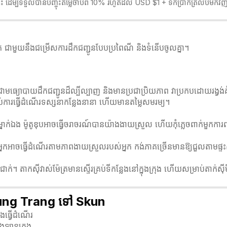
នេះ ដើម្បីទទួលបានបញ្ចុះតម្លៃចាប់ពី 10% រហូតដល់ USD $1 + ទឹកប្រាក់ត្រលប់មកវ
ើក ជាមួយនឹងជម្រើសការដឹកជញ្ជូនបែបប្រពៃណី និងទំនើបចូលគ្នា។
ញនេះគឺជាមធ្យោបាយដឹកជញ្ជូនដ៏ល្បីល្បាញ និងមានប្រជាប្រិយភាព វាប្រកបដោយរង្
់ការធ្វើដំណើរទស្សនាកន្លែងនានា ហើយមានតម្លៃសមរម្យ។
ើរតែម្នាក់ឯង ម៉ូតូឌុបអាចធ្វើចរាចរណ៍បានយ៉ាងងាយស្រួល ហើយកុំភ្លេចពាក់មួក
ែលអ្នកអាចធ្វើដំណើរតាមភាពងាយស្រួលរបស់អ្នក កង់ភាគច្រើនមានឱ្យជួលតាមផ
ក់។ តាកសុីវាស់ម៉ែត្រមានស្ទើរគ្រប់ទីកន្លែងនៅក្នុងក្រុង ហើយសម្រាប់តាក់សុ
Steung Trang ទៅ Skun
ងធ្វើដំណើរ
ើងឡានក្រុង