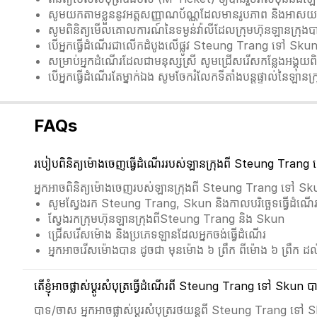
សូមយកតាមខ្លួននូវអត្តសញ្ញាណប័ណ្ណដែលមានរូបភាព និងអា
សូមពិនិត្យមើលគោលការណ៍នៃទម្ងន់វ៉ាលីដែលក្រុមហ៊ុនឡានក្រុង
បើអ្នកធ្វើដំណើរជាលើកដំបូងលើផ្លូវ Steung Trang ទៅ Sk
សម្រាប់អ្នកដំណើរដែលជាមនុស្សស្រី សូមជ្រើសរើសកន្លែងអង្គុយពិសេស
បើអ្នកធ្វើដំណើរតែម្នាក់ឯង សូមចែករំលែកទីតាំងបន្តផ្ទាល់នៃឡាន
FAQs
របៀបពិនិត្យម៉ោងចេញធ្វើដំណើររបស់ឡានក្រុងពី Steung Tran
អ្នកអាចពិនិត្យម៉ោងចេញរបស់ឡានក្រុងពី Steung Trang ទៅ Skun 
សូមស្វែងរក Steung Trang, Skun និងកាលបរិច្ឆេទធ្វើដំណើ
ស្វែងរកក្រុមហ៊ុនឡានក្រុងពីSteung Trang និង Skun
ជ្រើសរើសម៉ោង និងប្រភេទឡានដែលអ្នកចង់ធ្វើដំណើរ
អ្នកអាចរើសម៉ោងបាន ដូចជា មុនម៉ោង ៦ ព្រឹក ពីម៉ោង ៦ ព្រឹក ដល់
តើខ្ញុំអាចផ្លាស់ប្ដូរសំបុត្រធ្វើដំណើរពី Steung Trang ទៅ Skun 
បាទ/ចាស អ្នកអាចផ្លាស់ប្ដូរសំបុត្ររថយន្តពី Steung Trang ទៅ Sku