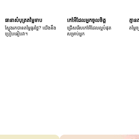
ធានាសំបុត្រតម្លៃទាប
កៅអីដែលអ្នកចូលចិត្ត
គ្មាន
ស្វែងរកបានតម្លៃធូរថ្លៃ? យើងនឹង
ជ្រើសរើសកៅអីដែលល្អបំផុត
តម្លៃច្
ប្រៀបធៀបវា។
សម្រាប់អ្នក