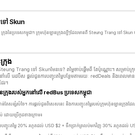
g ទៅ Skun
 ក្រុងនៃប្រទេសកម្ពុជា។ ក្រុមហ៊ុនឡានក្រុងល្បីៗដែលមានពី Steung Trang ទៅ Skun
្រុង
Steung Trang ទៅ Skunមែនទេ? តម្លៃចាប់ផ្តើមពី តែប៉ុណ្ណោះ។ សម្រាប់ក្រុម
នៅលើ រេដបឹស ផ្តល់ជូនការបញ្ចុះតម្លៃបន្ថែមតាមរយៈ redDeals និងពេលមានពិ
ដែរ។
ក្រុងរបស់អ្នកនៅលើ redBus ប្រទេសកម្ពុជា
បស់អ្នកកាន់តែសន្សំសំចៃ។ ការផ្តល់ជូនពិសេសនេះ និងការបញ្ចុះតម្លៃរបស់ក្រុមហ៊ុនឡាន
អស់ ដោយប្រើកូដខាងក្រោម៖
្ចុះតម្លៃ 20% រហូតដល់ USD $2 + ទឹកប្រាក់ត្រលប់មកវិញ 30% រហូតដល់ USD $