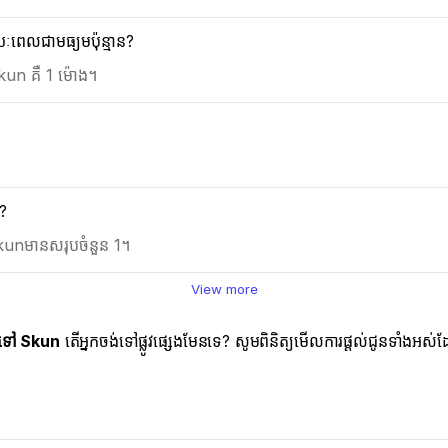
ពេលជាមធ្យមប៉ុន្មាន?
un គឺ 1 ម៉ោង។
n?
Skunមានសរុបចំនួន 1។
View more
ទៅ Skun
តើអ្នកចង់ទៅផ្លូវផ្សេងមែនទេ? សូមពិនិត្យមើលការផ្តល់ជូនទាំងអស