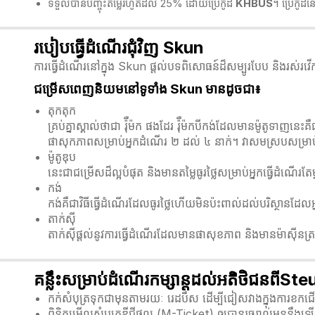
ទទួលបានបញ្ចុះតម្លៃរហូតដល់ 25% ដោយប្រើកូដ
KHBUS
។ ប្រើកូដ
របៀបធ្វើដំណើរជុំវិញ Skun
ការធ្វើដំណើរនៅក្នុង Skun ផ្តល់បទពិសោធន៍ដ៏សម្បូរបែប និងរស់រវ
ជម្រើសពេញនិយមនៅទូទាំង Skun មានដូចជា៖
តុកតុក
គ្រប់គ្នាស្គាល់ថាជា រ៉ុឺម៉ក ផងដែរ រ៉ុឺម៉កបីកង់ដែលមានម៉ូតូទា
ផាសុកភាពសម្រាប់អ្នកដំណើរ ២ ដល់ ៤ នាក់។ វាសមស្របសម្រាប
ម៉ូតូឌុប
នេះជាជម្រើសដ៏ល្អបំផុត និងមានតម្លៃធូរថ្លៃសម្រាប់អ្នកធ្វើដំណ
កង់
កង់គឺជាវិធីធ្វើដំណើរដែលធូរថ្លៃហើយមិនប៉ះពាល់ដល់បរិស្ថានដ
តាក់ស៊ី
តាក់ស៊ីផ្តល់នូវការធ្វើដំណើរដែលមានផាសុខភាព និងមានម៉ាស៊ីនត្រជា
គន្លឹះសម្រាប់ដំណើរកម្សាន្តដល់អតិថិជនពី
កក់សំបុត្រទុកជាមុនតាមរយៈ រេដបឹស ដើម្បីជៀសវាងក្នុងការខកជើ
ពិនិត្យមើលសំបុត្រឌីជីថល (M-Ticket) ឲ្យបានរួចរាល់មុននឹងឡ