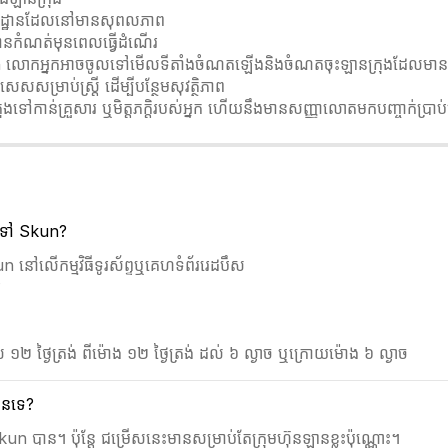
សយដ្ឋានដែលនៅមានសុពលភាព
បានកំណត់មុនពេលធ្វើដំណើរ
un លោកអ្នកអាចចូលទៅមើលទីតាំងចំណតឡើងនិងចំណតចុះឡានក្រុងដែលមានបញ្
សម្រាប់ស្ត្រី ដើម្បីបន្ថែមសុវត្ថិភាព
ក្រុងទៅកាន់គ្រួសារ ឬមិត្តភក្តិរបស់អ្នក ហើយនឹងមានសញ្ញាលោតមកបញ្ចាក់ប្រា
g ទៅ Skun?
នៅលើកម្មវិធីទូរស័ព្ទឬគេហទំព័ររេដបឹស
រ
 ១២ ថ្ងៃត្រង់ ពីម៉ោង ១២ ថ្ងៃត្រង់ ដល់ ៦ ល្ងាច ឬក្រោយម៉ោង ៦ ល្ងាច
បានទេ?
n បាន។ ប៉ុន្តែ ជម្រើសនេះមានសម្រាប់តែក្រុមហ៊ុនឡានខ្លះប៉ុណ្ណោះ។