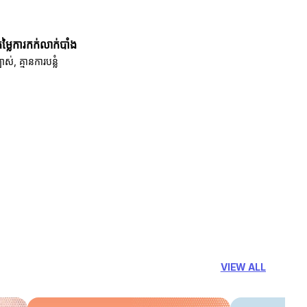
តម្លៃការកក់លាក់បាំង
បាស់, គ្មានការបន្លំ
VIEW ALL