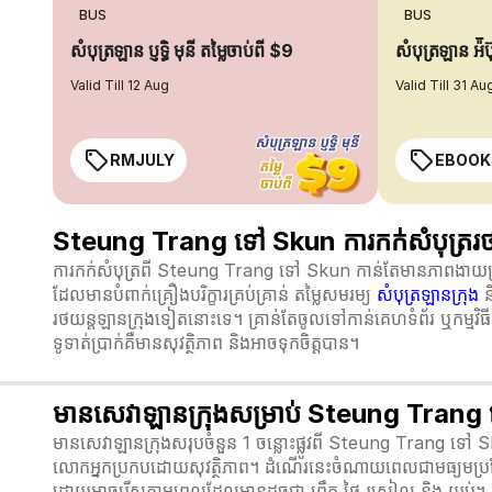
BUS
BUS
សំបុត្រឡាន ប្ញទ្ធិ មុនី តម្លៃចាប់ពី $9
សំបុត្រឡាន អ៉ី
Valid Till 12 Aug
Valid Till 31 Au
RMJULY
EBOOK
Steung Trang ទៅ Skun ការកក់សំបុត្ររថ
ការកក់សំបុត្រពី Steung Trang ទៅ Skun កាន់តែមានភាពងាយស្រួល
ដែលមានបំពាក់គ្រឿងបរិក្ខារគ្រប់គ្រាន់ តម្លៃសមរម្យ
សំបុត្រឡានក្រុង
ន
រថយន្តឡានក្រុងទៀតនោះទេ។ គ្រាន់តែចូលទៅកាន់គេហទំព័រ ឬកម្មវិធី 
ទូទាត់ប្រាក់គឺមានសុវត្ថិភាព និងអាចទុកចិត្តបាន។
មានសេវាឡានក្រុងសម្រាប់ Steung Trang
មានសេវាឡានក្រុងសរុបចំនួន 1 ចន្លោះផ្លូវពី Steung Trang ទៅ S
លោកអ្នកប្រកបដោយសុវត្ថិភាព។ ដំណើរនេះចំណាយពេលជាមធ្យមប្រ
ដោយអាចរើសតាមពេលដែលមានដូចជា ព្រឹក ថ្ងៃ រសៀល និង យប់។