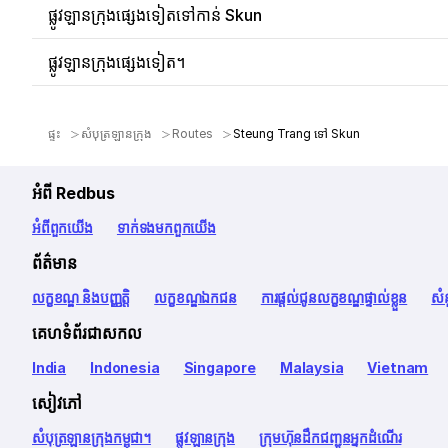
ផ្លូវឡានក្រុងផ្សេងទៀតទៅកាន់ Skun
ផ្លូវឡានក្រុងផ្សេងទៀត។
ផ្ទះ
សំបុត្រឡានក្រុង
Routes
Steung Trang ទៅ Skun
អំពី Redbus
អំពី​ពួក​យើង
ទាក់ទង​មក​ពួក​យើង
ព័ត៌មាន
លក្ខខណ្ឌ និងបញ្ញត្តិ
លក្ខខណ្ឌឯកជន
ការផ្តល់ជូនលក្ខខណ្ឌផ្ទាល់ខ្លួន
សំ
គេហទំព័រជាសកល
India
Indonesia
Singapore
Malaysia
Vietnam
សៀវភៅ
សំបុត្រឡានក្រុងកម្ពុជា។
ផ្លូវឡានក្រុង
ក្រុមហ៊ុនដឹកជញ្ជូនអ្នកដំណើរ