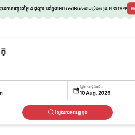
នការបញ្ចុះតម្លៃ 4 ដុល្លារ នៅក្នុងអេប redBus
·
ដោយប្រើលេខកូដ:
FIRSTAPP
ទ
ក្
ថ្ងៃនៃការធ្វើដំណើរ
n
10 Aug, 2026
ស្វែងរករថយន្តក្រុង