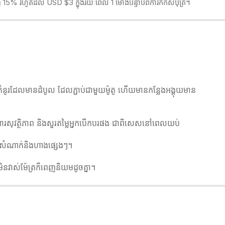
ិញ 15% រហូតដល់ USD $3 ក្នុងរយៈពេល 1 ម៉ោងបន្ទាប់ពីការកក់សំបុត្រ។
វង់គំនូរដែលមានដំបូល ដែលភ្ជាប់ជាមួយម៉ូតូ ហើយមានកន្លែងអង្គុយមាន
ការពារសុវត្ថិភាព និងសួរតម្លៃអ្នកបើកបរផង ជាពិសេសនៅពេលយប់
្ទះសំណាក់និងហាងផ្សេងៗ។
ីមិនវាស់ម៉ែត្រក៏ពេញនិយមដូចគ្នា។