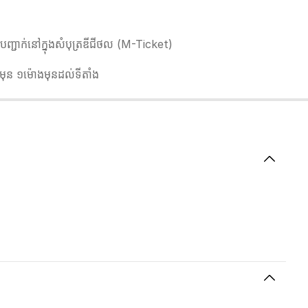
ជាក់នៅក្នុងសំបុត្រឌីជីថល (M-Ticket)
ប់មុន ១ម៉ោងមុនដល់ទីតាំង