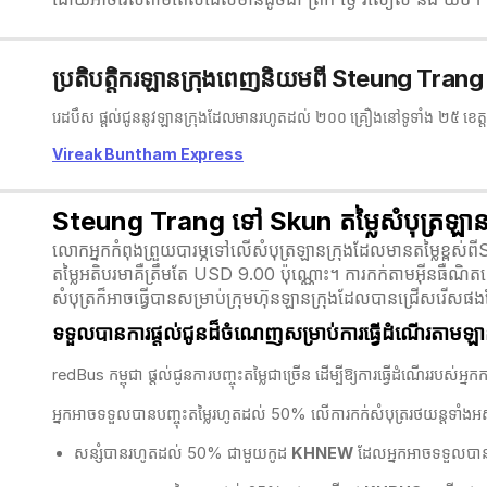
ប្រតិបត្តិករឡានក្រុងពេញនិយមពី Steung Tran
រេដបឹស ផ្តល់ជូននូវឡានក្រុងដែលមានរហូតដល់ ២០០ គ្រឿងនៅទូទាំង ២៥ ខេត្ត
Vireak Buntham Express
Steung Trang ទៅ Skun តម្លៃសំបុត្រឡានក
លោកអ្នកកំពុងព្រួយបារម្ភទៅលើសំបុត្រឡានក្រុងដែលមានតម្លៃខ្ពស់ពី
តម្លៃអតិបរមាគឺត្រឹមតែ USD 9.00 ប៉ុណ្ណោះ។ ការកក់តាមអ៊ីនធឺណិត
សំបុត្រក៏អាចធ្វើបានសម្រាប់ក្រុមហ៊ុនឡានក្រុងដែលបានជ្រើសរើសផង
ទទួលបានការផ្តល់ជូនដ៏ចំណេញសម្រាប់ការធ្វើដំណើរតាមឡាន
redBus កម្ពុជា​ ផ្តល់ជូនការបញ្ចុះតម្លៃជាច្រើន ដើម្បីឱ្យការធ្វើដំណើររ
អ្នកអាចទទួលបានបញ្ចុះតម្លៃរហូតដល់ 50% លើការកក់សំបុត្ររថយន្តទាំង
សន្សំបានរហូតដល់ 50% ជាមួយកូដ
KHNEW
ដែលអ្នកអាចទទួលបានបញ