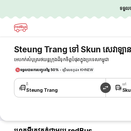
ទទួលបា
Steung Trang ទៅ Skun សេវាឡាន
អេបកក់សំបុត្ររថយន្តក្រុងដ៏ទុកចិត្តបំផុតក្នុងប្រទេសកម្ពុជា
ទទួលបានការបញ្ចុះតម្លៃ 50%
- ប្រើលេខកូដ៖ KHNEW
ពី
ទៅ
Steung Trang
Sku
ហេតុអ្វីត្រូវកក់ជាមួយ redBus