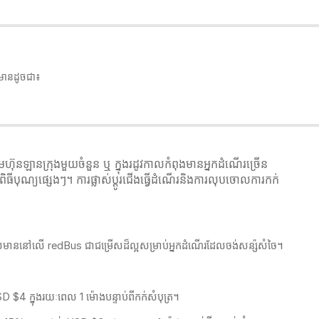
 មានដូចជា៖
ហ៊ុនឡានក្រុងមួយចំនួន ឬ ក្នុងរដូវកាលកំពុងមានអ្នកដំណើរច្រើន
ធីបុណ្យផ្សេងៗ។ ការផ្លាស់ប្ដូរជើងធ្វើដំណើរនិងការលុបចោលការកក់
ក្រុងដែលមាននៅលើ redBus​ ជាជម្រើសដ៏ល្អសម្រាប់អ្នកដំណើរដែលចង់សន្ស៉សំចៃ។
4 ក្នុងរយៈពេល 1 ម៉ោងបន្ទាប់ពីកក់សំបុត្រ។