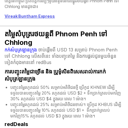
ខេត្តនៅកម្ពុជា ប្រតិបត្តិការល្បីៗមួយចំនួននៅលើផ្លូវរថយន្តពី Phnom Penh ទៅ
Chhlong មានដូចជា៖
Vireak Buntham Express
តម្លៃសំបុត្ររថយន្តពី Phnom Penh ទៅ
Chhlong
កក់សំបុត្រឡានក្រុង
ចាប់ផ្តើមពី USD 13 សម្រាប់ Phnom Penh
ទៅ Chhlong លើសពីនេះ ទាំងបញ្ចុះតម្លៃ និងការផ្តល់ជូនមួយចំនួន
ទៀតកំពុងមាននៅ redBus
ការបញ្ចុះតម្លៃជាច្រើន និង​ ប្រូម៉ូសិនពិសេសរាល់ការកក់
សំបុត្រឡានក្រុង
បញ្ចុះតម្លៃរហូតដល់ 50% សម្រាប់អតិថិជនថ្មី ប្រើកូដ KHNEW ដើម្បី
ទទួលបានបញ្ចុះតម្លៃ 20% រហូតដល់ USD $2 + ទឹកប្រាក់ត្រលប់មកវិញ
30% រហូតដល់ USD $4 ក្នុងរយៈពេល 1 ម៉ោង។
បញ្ចុះតម្លៃរហូតដល់ 25% សម្រាប់អតិថិជនចាស់។ ប្រើកូដ KHBUS ដើម្បី
ទទួលបានបញ្ចុះតម្លៃ 10% រហូតដល់ USD $1 + ទឹកប្រាក់ត្រលប់
មកវិញ15% រហូតដល់ USD $3 ក្នុងរយៈពេល 1 ម៉ោង។
redDeals