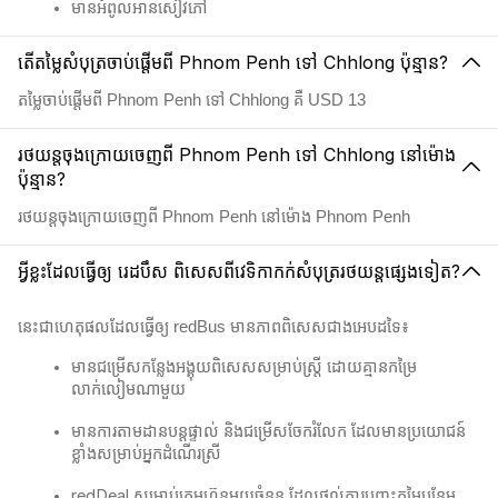
មានអំពូលអានសៀវភៅ
តើតម្លៃសំបុត្រចាប់ផ្តើមពី Phnom Penh ទៅ Chhlong ប៉ុន្មាន?
តម្លៃចាប់ផ្តើមពី Phnom Penh ទៅ Chhlong គឺ USD 13
រថយន្តចុងក្រោយចេញពី Phnom Penh ទៅ Chhlong នៅម៉ោង
ប៉ុន្មាន?
រថយន្តចុងក្រោយចេញពី Phnom Penh នៅម៉ោង Phnom Penh
អ្វីខ្លះដែលធ្វើឲ្យ រេដបឹស ពិសេសពីវេទិកាកក់សំបុត្ររថយន្តផ្សេងទៀត?
នេះជាហេតុផលដែលធ្វើឲ្យ redBus មានភាពពិសេសជាងអេបដទៃ៖
មានជម្រើសកន្លែងអង្គុយពិសេសសម្រាប់ស្ត្រី ដោយគ្មានកម្រៃ
លាក់លៀមណាមួយ
មានការតាមដានបន្តផ្ទាល់ និងជម្រើសចែករំលែក ដែលមានប្រយោជន៍
ខ្លាំងសម្រាប់អ្នកដំណើរស្រី
redDeal សម្រាប់ក្រុមហ៊ុនមួយចំនួន ដែលផ្តល់ការបញ្ចុះតម្លៃបន្ថែម