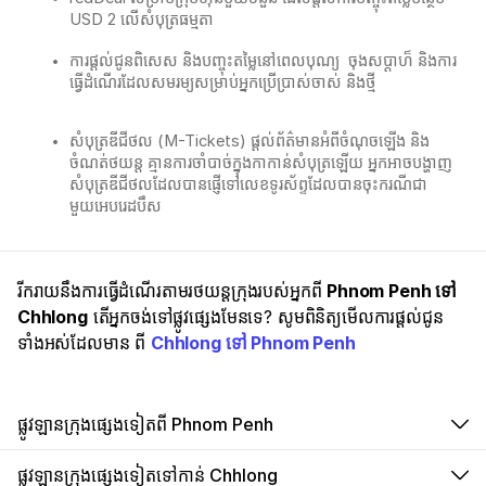
USD 2 លើសំបុត្រធម្មតា
ការផ្តល់ជូនពិសេស និងបញ្ចុះតម្លៃនៅពេលបុណ្យ ​ ចុងសប្ដាហ៏ និងការ
ធ្វើដំណើរដែលសមរម្យសម្រាប់អ្នកប្រើប្រាស់ចាស់ និងថ្មី
សំបុត្រឌីជីថល (M-Tickets) ផ្តល់ព័ត៌មានអំពីចំណុចឡើង និង
ចំណត់ថយន្ត គ្មានការចាំបាច់ក្នុងកាកាន់សំបុត្រឡើយ​ អ្នកអាចបង្ហាញ
សំបុត្រឌីជីថលដែលបានផ្ញើទៅលេខទូរស័ព្ទដែលបានចុះករណីជា
មួយអេបរេដបឹស
រីករាយនឹងការធ្វើដំណើរតាមរថយន្តក្រុងរបស់អ្នកពី
Phnom Penh ទៅ
Chhlong
តើអ្នកចង់ទៅផ្លូវផ្សេងមែនទេ? សូមពិនិត្យមើលការផ្តល់ជូន
ទាំងអស់ដែលមាន ពី
Chhlong ទៅ Phnom Penh
ផ្លូវឡានក្រុងផ្សេងទៀតពី Phnom Penh
ផ្លូវឡានក្រុងផ្សេងទៀតទៅកាន់ Chhlong