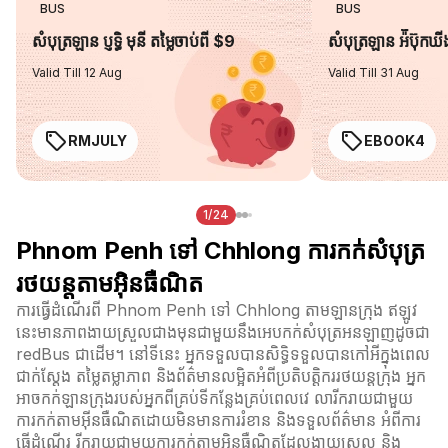
BUS
BUS
សំបុត្រឡាន ប្ញទ្ធិ មុនី តម្លៃចាប់ពី $9
សំបុត្រឡាន អ៉ីប៊ុកឃ
Valid Till 12 Aug
Valid Till 31 Aug
RMJULY
EBOOK4
1/24
Phnom Penh ទៅ Chhlong ការកក់សំបុត្រ
រថយន្តតាមអ៊ិនធឺណិត
ការធ្វើដំណើរពី Phnom Penh ទៅ Chhlong តាមឡានក្រុង ឥឡូវ
នេះមានភាពងាយស្រួលជាងមុនជាមួយនឹងអេបកក់សំបុត្រអនឡាញដូចជា
redBus ជាដើម។ នៅទីនេះ អ្នកទទួលបានសិទ្ធិទទួលបានកៅអីក្នុងពេល
ជាក់ស្តែង តម្លៃតម្លាភាព និងព័ត៌មានលម្អិតអំពីប្រតិបត្តិកររថយន្តក្រុង អ្នក
អាចកក់ឡានក្រុងរបស់អ្នកពីគ្រប់ទីកន្លែងគ្រប់ពេលវេ លារីករាយជាមួយ
ការកក់តាមអ៊ីនធឺណិតដោយមិនមានការរំខាន និងទទួលព័ត៌មាន អំពីការ
ធ្វើដំណើរ រីករាយជាមួយការកក់តាមអ៊ិនធឺណិតដែលងាយស្រួល និង