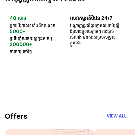
40 លាន
សេវាកម្មអតិថិជន 24/7
ធា
អ្នកប្រើប្រាស់ទូទាំងពិភពលោក
បណ្តាញទូរស័ព្ទបន្ទាន់សម្រាប់ស្ត្រី,
ស្
5000+
ដំណោះស្រាយភ្លាមៗ ការផ្តល់
ប្
សំណង និងការសម្របសម្រួល
ប្រតិបត្តិកររថយន្តក្រុងសកម្ម
ខ្លួនឯង
200000+
ការកក់ប្រចាំថ្ងៃ
18 Years of experience
you can trust
Offers
VIEW ALL