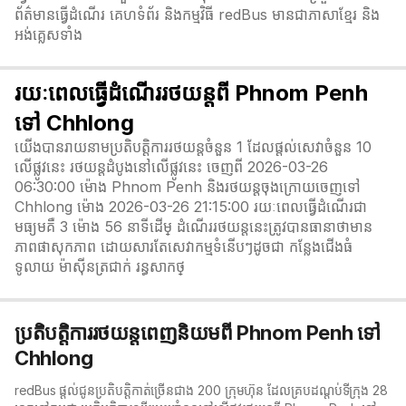
ព័ត៌មានធ្វើដំណើរ គេហទំព័រ និងកម្មវិធី redBus មានជាភាសាខ្មែរ និង
អង់គ្លេសទាំង
រយៈពេលធ្វើដំណើររថយន្តពី Phnom Penh
ទៅ Chhlong
យើងបានរាយនាមប្រតិបត្តិការរថយន្តចំនួន 1 ដែលផ្តល់សេវាចំនួន 10
លើផ្លូវនេះ រថយន្តដំបូងនៅលើផ្លូវនេះ ចេញពី 2026-03-26
06:30:00 ម៉ោង Phnom Penh និងរថយន្តចុងក្រោយចេញទៅ
Chhlong ម៉ោង 2026-03-26 21:15:00 រយៈពេលធ្វើដំណើរជា
មធ្យមគឺ 3 ម៉ោង 56 នាទី​ដើម្ ដំណើររថយន្តនេះត្រូវបានធានាថាមាន
ភាពផាសុកភាព ដោយសារតែសេវាកម្មទំនើបៗដូចជា កន្លែងជើងធំ
ទូលាយ ម៉ាស៊ីនត្រជាក់ រន្ធសាកថ្
ប្រតិបត្តិការរថយន្តពេញនិយមពី Phnom Penh ទៅ
Chhlong
redBus ផ្តល់ជូនប្រតិបត្តិកាត់ច្រើនជាង 200 ក្រុមហ៊ុន ដែលគ្របដណ្តប់ទីក្រុង 28