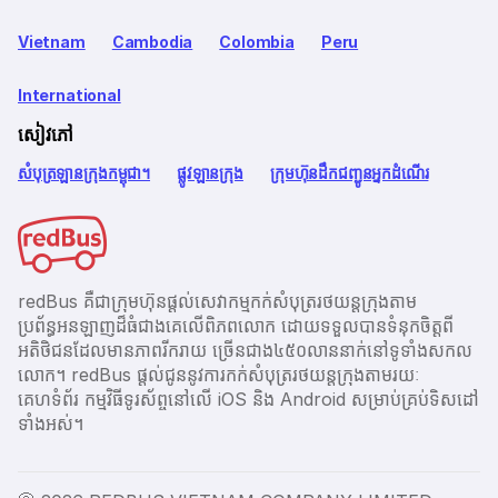
Vietnam
Cambodia
Colombia
Peru
International
សៀវភៅ
សំបុត្រឡានក្រុងកម្ពុជា។
ផ្លូវឡានក្រុង
ក្រុមហ៊ុនដឹកជញ្ជូនអ្នកដំណើរ
redBus គឺជាក្រុមហ៊ុនផ្តល់សេវាកម្មកក់សំបុត្ររថយន្តក្រុងតាម
ប្រព័ន្ធអនឡាញដ៏ធំជាងគេលើពិភពលោក ដោយទទួលបានទំនុកចិត្តពី
អតិថិជនដែលមានភាពរីករាយ ច្រើនជាង​៤៥០លាននាក់នៅទូទាំងសកល
លោក។ redBus ផ្ដល់ជូននូវការកក់សំបុត្ររថយន្តក្រុងតាមរយៈ
គេហទំព័រ កម្មវិធីទូរស័ព្ចនៅលើ iOS និង Android សម្រាប់គ្រប់ទិសដៅ
ទាំងអស់។