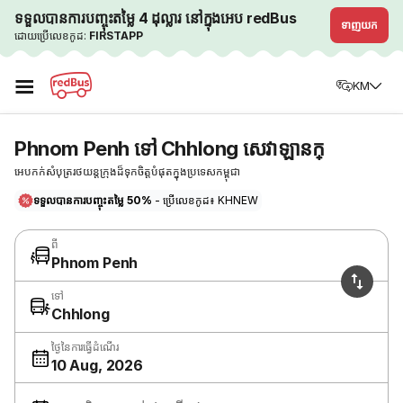
ទទួលបានការបញ្ចុះតម្លៃ 4 ដុល្លារ នៅក្នុងអេប redBus
ទាញយក
ដោយប្រើលេខកូដ:
FIRSTAPP
☰
KM
Phnom Penh ទៅ Chhlong សេវាឡានក្
អេបកក់សំបុត្ររថយន្តក្រុងដ៏ទុកចិត្តបំផុតក្នុងប្រទេសកម្ពុជា
ទទួលបានការបញ្ចុះតម្លៃ 50%
- ប្រើលេខកូដ៖ KHNEW
ពី
Phnom Penh
ទៅ
Chhlong
ថ្ងៃនៃការធ្វើដំណើរ
10 Aug, 2026