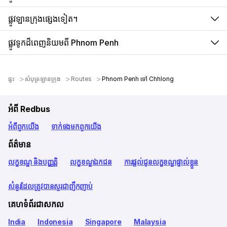
ផ្លូវឡានក្រុងផ្សេងទៀត។
ផ្លូវទូកដ៏ពេញនិយមពី Phnom Penh
ផ្ទះ
សំបុត្រឡានក្រុង
Routes
Phnom Penh ទៅ Chhlong
អំពី Redbus
អំពី​ពួក​យើង
ទាក់ទង​មក​ពួក​យើង
ព័ត៌មាន
លក្ខខណ្ឌ និងបញ្ញត្តិ
លក្ខខណ្ឌឯកជន
ការផ្តល់ជូនលក្ខខណ្ឌផ្ទាល់ខ្លួន
សំនួរដែលត្រូវបានសួរជាញឹកញាប់
គេហទំព័រជាសកល
India
Indonesia
Singapore
Malaysia