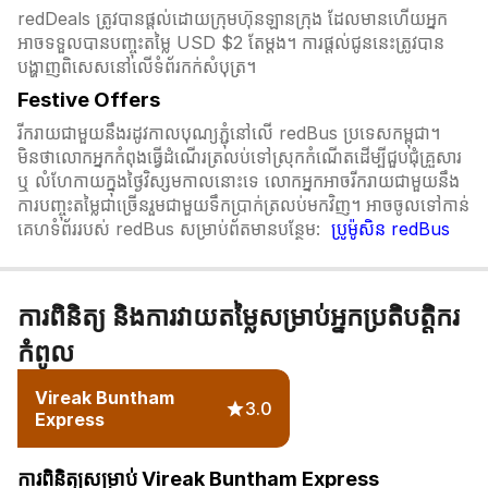
redDeals ត្រូវបានផ្តល់ដោយក្រុមហ៊ុនឡានក្រុង ដែលមានហើយអ្នក
អាចទទួលបានបញ្ចុះតម្លៃ USD $2 តែម្ដង។ ការផ្តល់ជូននេះត្រូវបាន
បង្ហាញពិសេសនៅលើទំព័រកក់សំបុត្រ។​​
Festive Offers
រីករាយជាមួយនឹងរដូវកាលបុណ្យភ្ជុំ​នៅលើ redBus ប្រទេសកម្ពុជា។
មិនថាលោកអ្នកកំពុងធ្វើដំណើរត្រលប់ទៅស្រុកកំណើតដើម្បីជួបជុំគ្រួសារ
ឬ លំហែកាយក្នុងថ្ងៃវិស្សមកាលនោះទេ លោកអ្នកអាចរីករាយជាមួយនឹង
ការបញ្ចុះតម្លៃជាច្រើនរួមជាមួយទឹកប្រាក់ត្រលប់មកវិញ។ អាចចូលទៅកាន់
គេហទំព័ររបស់ redBus សម្រាប់ព័តមានបន្ថែម:
ប្រូម៉ូសិន redBus
ការពិនិត្យ និងការវាយតម្លៃសម្រាប់អ្នកប្រតិបត្តិករ
កំពូល
Vireak Buntham
3.0
Express
ការពិនិត្យសម្រាប់ Vireak Buntham Express