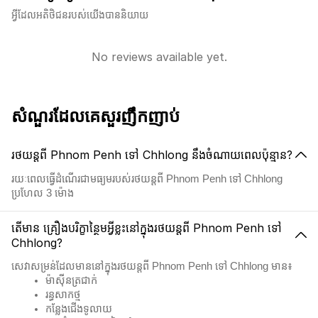
អ្វីដែលអតិថិជនរបស់យើងបាននិយាយ
No reviews available yet.
សំណួរដែលគេសួរញឹកញាប់
រថយន្តពី Phnom Penh ទៅ Chhlong នឹងចំណាយពេលប៉ុន្មាន?
រយៈពេលធ្វើដំណើរជាមធ្យមរបស់រថយន្តពី Phnom Penh ទៅ Chhlong
ប្រហែល 3 ម៉ោង
តើមាន គ្រឿងបរិក្ខាន្ថៃមអ្វីខ្លះនៅក្នុងរថយន្តពី Phnom Penh ទៅ
Chhlong?
សេវាសម្រន់ដែលមាននៅក្នុងរថយន្តពី Phnom Penh ទៅ Chhlong មាន៖
ម៉ាស៊ីនត្រជាក់
រន្ធសាកថ្ម
កន្លែងជើងទូលាយ