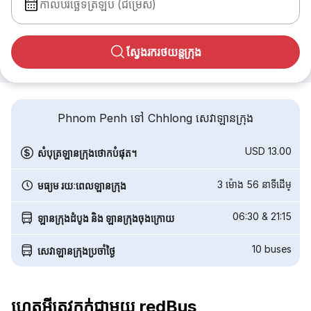
កាលបរិច្ឆេទត្រឡប់ (ជម្រើស)
ស្វែងរករថយន្តក្រុង
Phnom Penh ទៅ Chhlong សេវាឡានក្រុង
USD 13.00
សំបុត្រឡានក្រុងថោកបំផុត។
3 ម៉ោង 56 នាទី​ដើម្
មធ្យម រយៈពេលឡានក្រុង
06:30
&
21:15
ឡានក្រុងដំបូង និង ឡានក្រុងចុងក្រោយ
10
buses
សេវាឡានក្រុងប្រចាំថ្ងៃ
ហេតុអ្វីត្រូវកក់ជាមួយ redBus