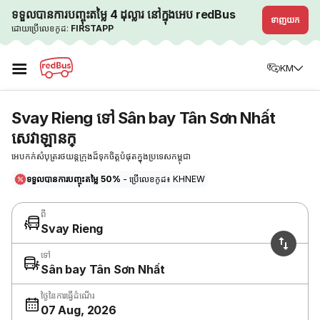
ទទួលបានការបញ្ចុះតម្លៃ 4 ដុល្លារ នៅក្នុងអេប redBus
ទាញយក
ដោយប្រើលេខកូដ:
FIRSTAPP
☰
KM
Svay Rieng ទៅ Sân bay Tân Sơn Nhất
សេវាឡានក្
អេបកក់សំបុត្ររថយន្តក្រុងដ៏ទុកចិត្តបំផុតក្នុងប្រទេសកម្ពុជា
ទទួលបានការបញ្ចុះតម្លៃ 50%
- ប្រើលេខកូដ៖ KHNEW
ពី
Svay Rieng
ទៅ
Sân bay Tân Sơn Nhất
ថ្ងៃនៃការធ្វើដំណើរ
07 Aug, 2026