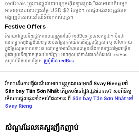
redDeals ត្រូវបានផ្តល់ដោយក្រុមហ៊ុនឡានក្រុង ដែលមានហើយអ្នក
អាចទទួលបានបញ្ចុះតម្លៃ USD $2 តែម្ដង។ ការផ្តល់ជូននេះត្រូវបាន
បង្ហាញពិសេសនៅលើទំព័រកក់សំបុត្រ។​​
Festive Offers
រីករាយជាមួយនឹងរដូវកាលបុណ្យភ្ជុំ​នៅលើ redBus ប្រទេសកម្ពុជា។ មិនថា
លោកអ្នកកំពុងធ្វើដំណើរត្រលប់ទៅស្រុកកំណើតដើម្បីជួបជុំគ្រួសារ ឬ លំហែកាយ
ក្នុងថ្ងៃវិស្សមកាលនោះទេ លោកអ្នកអាចរីករាយជាមួយនឹងការបញ្ចុះតម្លៃជាច្រើន
រួមជាមួយទឹកប្រាក់ត្រលប់មកវិញ។ អាចចូលទៅកាន់គេហទំព័ររបស់ redBus
សម្រាប់ព័តមានបន្ថែម:
ប្រូម៉ូសិន redBus
រីករាយនឹងការធ្វើដំណើរតាមរថយន្តក្រុងរបស់អ្នកពី
Svay Rieng ទៅ
Sân bay Tân Sơn Nhất
តើអ្នកចង់ទៅផ្លូវផ្សេងមែនទេ? សូមពិនិត្យ
មើលការផ្តល់ជូនទាំងអស់ដែលមាន ពី
Sân bay Tân Sơn Nhất ទៅ
Svay Rieng
សំណួរដែលគេសួរញឹកញាប់