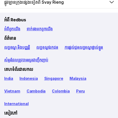
ផ្លូវឡានក្រុងផ្សេងទៀតពី Svay Rieng
អំពី Redbus
អំពី​ពួក​យើង
ទាក់ទង​មក​ពួក​យើង
ព័ត៌មាន
លក្ខខណ្ឌ និងបញ្ញត្តិ
លក្ខខណ្ឌឯកជន
ការផ្តល់ជូនលក្ខខណ្ឌផ្ទាល់ខ្លួន
សំនួរដែលត្រូវបានសួរជាញឹកញាប់
គេហទំព័រជាសកល
India
Indonesia
Singapore
Malaysia
Vietnam
Cambodia
Colombia
Peru
International
សៀវភៅ