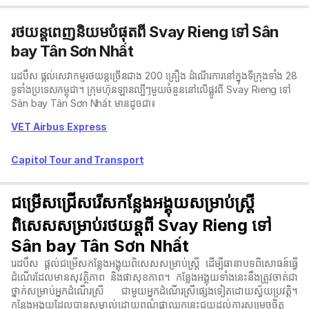
រថយន្តពេញនិយមបំផុតពី Svay Rieng ទៅ Sân
bay Tân Sơn Nhất
រេដបឹស ផ្តល់សេវាកម្មរថយន្តច្រើនជាង 200 គ្រឿង ដំណើរការនៅក្នុងទីក្រុងទាំង 28
ទូទាំងប្រទេសកម្ពុជា។ ក្រុមហ៊ុនឡានល្បីៗមួយចំនួននៅលើផ្លូវពី Svay Rieng ទៅ
Sân bay Tân Sơn Nhất មានដូចជា៖
VET Airbus Express
Capitol Tour and Transport
ជម្រើសជ្រើសរើសកន្លែងអង្គុយសម្រាប់ស្ត្រី
ពិសេសសម្រាប់រថយន្តពី Svay Rieng ទៅ
Sân bay Tân Sơn Nhất
រេដបឹស ផ្តល់ជម្រើសកន្លែងអង្គុយពិសេសសម្រាប់ស្ត្រី ដើម្បីធានាបទពិសោធន៍ធ្វើ
ដំណើរដែលមានសុវត្ថិភាព និងផាសុខភាព។ កន្លែងអង្គុយទាំងនេះនឹងត្រូវចាត់ជា
ថ្នាក់សម្រាប់អ្នកដំណើរស្រី ជាមួយអ្នកដំណើរស្រីផ្សេងទៀតដោយស្វ័យប្រវត្តិ។
កន្លែងអង្គុយដែលបានសម្គាល់ដោយពណ៌ផ្កាឈូកនេះជួយដល់ការសម្រេចចិត្ត