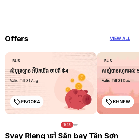
18 Years of experience
you can trust
Offers
VIEW ALL
BUS
BUS
សំបុត្រឡាន អ៉ីប៊ុកឃីង ចាប់ពី $4
សន្សំបានរហូតដល់
Valid Till 31 Aug
Valid Till 31 Dec
EBOOK4
KHNEW
1/23
Svay Rieng ទៅ Sân bay Tân Sơn