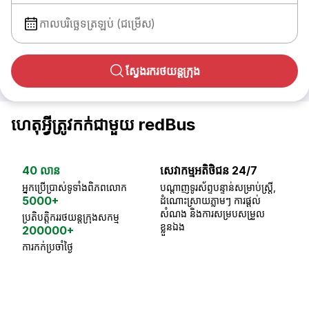
កាលបរិច្ឆេទត្រឡប់ (ជម្រើស)
ស្វែងរករថយន្តក្រុង
ហេតុអ្វីត្រូវកក់ជាមួយ redBus
40 លាន
សេវាកម្មអតិថិជន 24/7
ធា
អ្នកប្រើប្រាស់ទូទាំងពិភពលោក
បណ្តាញទូរស័ព្ទបន្ទាន់សម្រាប់ស្ត្រី,
ស្
5000+
ដំណោះស្រាយភ្លាមៗ ការផ្តល់
ប្
សំណង និងការសម្របសម្រួល
ប្រតិបត្តិកររថយន្តក្រុងសកម្ម
ខ្លួនឯង
200000+
ការកក់ប្រចាំថ្ងៃ