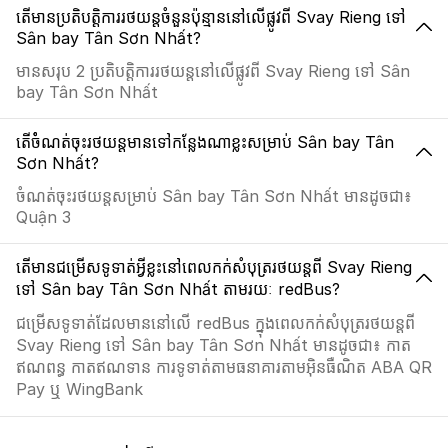
តើមានប្រតិបត្តិការរថយន្តចំនួនប៉ុន្មាននៅលើផ្លូវពី Svay Rieng ទៅ
Sân bay Tân Sơn Nhất?
មានសរុប 2 ប្រតិបត្តិការរថយន្តនៅលើផ្លូវពី Svay Rieng ទៅ Sân
bay Tân Sơn Nhất
តើចំំណត់ចុះរថយន្តមានទៅកន្លែងណាខ្លះសម្រាប់ Sân bay Tân
Sơn Nhất?
ចំណត់ចុះរថយន្តសម្រាប់ Sân bay Tân Sơn Nhất មានដូចជា៖
Quận 3
តើមានជម្រើសទូទាត់អ្វីខ្លះនៅពេលកក់សំបុត្ររថយន្តពី Svay Rieng
ទៅ Sân bay Tân Sơn Nhất តាមរយៈ redBus?
ជម្រើសទូទាត់ដែលមាននៅលើ redBus ក្នុងពេលកក់សំបុត្ររថយន្តពី
Svay Rieng ទៅ Sân bay Tân Sơn Nhất មានដូចជា៖ កាត
ឥណពន្ធ កាតឥណទាន ការទូទាត់តាមធនាគារតាមអ៊ិនធឺណិត ABA QR
Pay ឬ WingBank