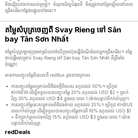
និងជៀសវាងការយល់ច្រឡំ។ ចំណុចដ៏ល្អបំផុតគឺ មិនត្រូវការកម្រៃឡើយនៅពេល
ជ្រើសរើសកន្លែងអង្គុយទាំងនេះ។
តម្លៃសំបុត្រចេញពី Svay Rieng ទៅ Sân
bay Tân Sơn Nhất
តម្លៃសំបុត្រឡានក្រុងអាស្រ័យទៅលើក្រុមហ៊ុនធ្វើដំណើរដែលអ្នកជ្រើសរើស។ តម្លៃ
ចាប់ផ្តើមសម្រាប់ Svay Rieng ទៅ Sân bay Tân Sơn Nhất គឺត្រឹមតែ
ប៉ុណ្ណោះ
មានការបញ្ចុះតម្លៃពិសេសពី redBus ដូចខាងក្រោម៖
ការបញ្ចុះតម្លៃសម្រាប់អតិថិជនថ្មីពិសេស រហូតដល់ 50%។ ប្រើកូដ
KHNEW ដើម្បីទទួលបានបញ្ចុះតម្លៃ 20% រហូតដល់ USD $2 + ប្រាក់
វិញ 30% រហូតដល់ USD $4 ក្នុងរយៈពេល 1 ម៉ោងបន្ទាប់ពីកក់សំបុត្រ។
ការបញ្ចុះតម្លៃនេះសម្រាប់អតិថិជនចាស់ រហូតដល់ 25%។ ប្រើកូដ KHBUS
ពេលកក់សំបុត្
រ ដើម្បីទទួលបានបញ្ចុះតម្លៃចាប់ពី 10% រហូតដល់ USD $1
+ ទឹកប្រាក់ត្រលប់មកវិញ 15% រហូតដល់ USD $3 ក្នុងរយៈពេល 1 ម៉ោង
បន្ទាប់ពីកក់សំបុត្
redDeals