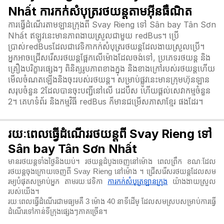
Nhất ការកក់សំបុត្ររថយន្តតាមអ៊ីនធឺណិត
ការធ្វើដំណើរតាមឡានក្រុងពី Svay Rieng ទៅ Sân bay Tân Sơn
Nhất ឥឡូវនេះមានភាពងាយស្រួលជាមួយ redBus។ ប្រើ
ប្រាស់redBusដែលជាវេទិកាកក់សំបុត្ររថយន្តដែលងាយស្រួលប្រើ។
អ្នកអាចជ្រើសរើសរថយន្តផ្អែកលើម៉ោងដែលចង់ទៅ, ប្រភេទរថយន្ត និង
គ្រឿងបរិក្ខារផ្សេងៗ ពិនិត្យរូបភាពខាងក្នុង និងខាងក្រៅរបស់រថយន្តហើយ
មើលចំណតឡើងនិងចុះរបស់រថយន្ត។ សម្រាប់ផ្លូវនេះមានក្រុមហ៊ុនឡាន
សរុបចំនួន 2ដែលបានចុះបញ្ជីនៅលើ រេដបឹស ហើយផ្តល់សេវាកម្មចំនួន
2។ គេហទំព័រ និងកម្មវិធី redBus ក៏មានជម្រើសភាសាខ្មែរ ផងដែរ។
រយៈពេលធ្វើដំណើររថយន្តពី Svay Rieng ទៅ
Sân bay Tân Sơn Nhất
មានរថយន្តទាំងថ្ងៃនិងយប់។ រថយន្តដំបូងចេញនៅម៉ោង ពេលព្រឹក ខណៈដែល
រថយន្តចុងក្រោយចេញពី Svay Rieng នៅម៉ោង ។ ជ្រើសរើសរថយន្តដែលសម
រម្យបំផុតសម្រាប់អ្នក តាមរយៈវេទិកា
ការកក់សំបុត្រឡានក្រុង
យ៉ាងងាយស្រួល
របស់យើង។
រយៈពេលធ្វើដំណើរជាមធ្យមគឺ 3 ម៉ោង 40 នាទី​ដើម្ ដែលសមស្របសម្រាប់ការធ្វើ
ដំណើរទៅកាន់ទីក្រុងផ្សេងៗភាគច្រើន។