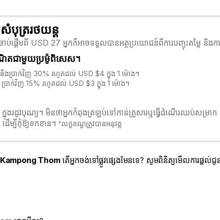
បុត្ររថយន្ត
្តើមពី USD 27 អ្នកក៏អាចទទួលបានអត្ថប្រយោជន៍ពីការបញ្ចុះតម្លៃ និងការផ
ឺណិតជាមួយប្រម៉ូពិសេស។
និងប្រាក់វិញ 30% រហូតដល់ USD $4 ក្នុង 1 ម៉ោង។
ប្រាក់វិញ 15% រហូតដល់ USD $3 ក្នុង 1 ម៉ោង។
រដូវបុណ្យ។ មិនថាអ្នកកំពុងត្រឡប់ទៅកាន់គ្រួសារឬធ្វើដំណើរឈប់សម្រាក អ្
ដើម្បីកុំឱ្យខកខាន។
*លក្ខខណ្ឌត្រូវបានអនុវត្ត
ៅ Kampong Thom
តើអ្នកចង់ទៅផ្លូវផ្សេងមែនទេ? សូមពិនិត្យមើលការផ្តល់