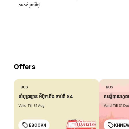
ការកក់ប្រចាំថ្ងៃ
18 Years of experience
you can trust
Offers
BUS
BUS
សំបុត្រឡាន អ៉ីប៊ុកឃីង ចាប់ពី $4
សន្សំបានរហូ
Valid Till 31 Aug
Valid Till 31 De
EBOOK4
KHNE