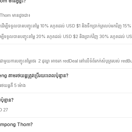
m មានអ្វីខ្លះ?
g Thom មានដូចជា៖
 ដើម្បីទទួលបានបញ្ចុះតម្លៃ 10% រហូតដល់ USD $1 និងទឹកប្រាក់ត្រលប់មកវិញ 1
 ដើម្បីទទួលបានបញ្ចុះតម្លៃ 20% រហូតដល់ USD $2 និងប្រាក់វិញ 30% រហូតដល់ U
យការបញ្ចុះតម្លៃថេរ 2​ ដុល្លា អាចរក redDeal នៅលើទំព័រកក់សំបុត្ររបស់ redBus ន
ាមរថយន្តត្រូវប្រើរយះពេលប៉ុន្មាន?
យន្តគឺ 5 ម៉ោង
ុន្មាន?
SD 27
ទៅ Kampong Thom?