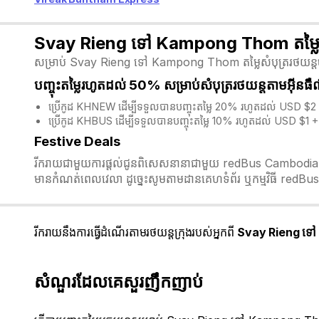
Svay Rieng ទៅ Kampong Thom តម្លៃសំ
សម្រាប់ Svay Rieng ទៅ Kampong Thom តម្លៃសំបុត្ររថយន្តចាប់ផ
បញ្ចុះតម្លៃរហូតដល់ 50% សម្រាប់សំបុត្ររថយន្តតាមអ៊ីនធ
ប្រើកូដ KHNEW ដើម្បីទទួលបានបញ្ចុះតម្លៃ 20% រហូតដល់ USD $2 
ប្រើកូដ KHBUS ដើម្បីទទួលបានបញ្ចុះតម្លៃ 10% រហូតដល់ USD $1 + 
Festive Deals
រីករាយជាមួយការផ្តល់ជូនពិសេសនានាជាមួយ redBus Cambodia ក្នុង
មានកំណត់ពេលវេលា ដូច្នេះសូមតាមដានគេហទំព័រ ឬកម្មវិធី redBus 
រីករាយនឹងការធ្វើដំណើរតាមរថយន្តក្រុងរបស់អ្នកពី
Svay Rieng ទ
សំណួរដែលគេសួរញឹកញាប់