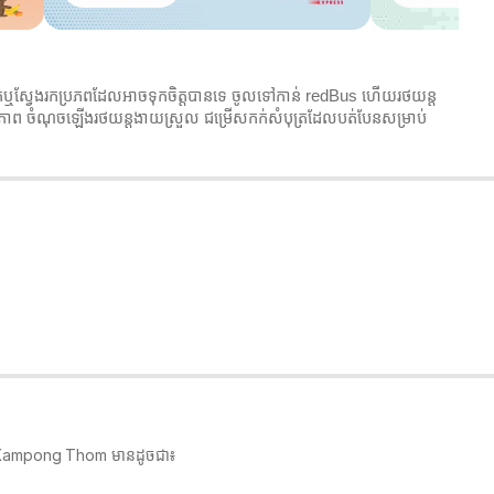
ុត្រឬស្វែងរកប្រភពដែលអាចទុកចិត្តបានទេ ចូលទៅកាន់ redBus ហើយរថយន្ត
ថិភាព ចំណុចឡើងរថយន្តងាយស្រួល ជម្រើសកក់សំបុត្រដែលបត់បែនសម្រាប់
g ទៅ Kampong Thom មានដូចជា៖