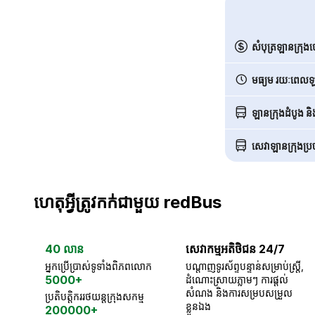
សំបុត្រឡានក្រុង
មធ្យម រយៈពេលឡា
ឡានក្រុងដំបូង ន
សេវាឡានក្រុងប្រចា
ហេតុអ្វីត្រូវកក់ជាមួយ redBus
40 លាន
សេវាកម្មអតិថិជន 24/7
អ្នកប្រើប្រាស់ទូទាំងពិភពលោក
បណ្តាញទូរស័ព្ទបន្ទាន់សម្រាប់ស្ត្រី,
5000+
ដំណោះស្រាយភ្លាមៗ ការផ្តល់
សំណង និងការសម្របសម្រួល
ប្រតិបត្តិកររថយន្តក្រុងសកម្ម
ខ្លួនឯង
200000+