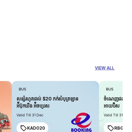
VIEW ALL
BUS
BUS
សន្សំរហូតដល់ $20 កក់សំបុត្រឡាន
ចំណេញដល់ $6 
អ៉ីប៊ុកឃីង អ៉ិចប្រេស
អាយប៊ិស
Valid Till 31 Dec
Valid Till 31 Dec
KADO20
RBGIAN