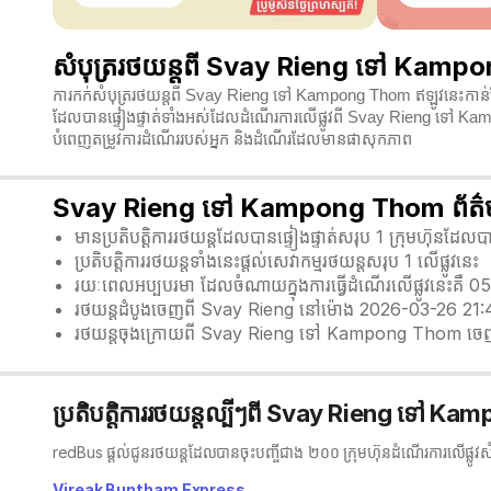
សំបុត្ររថយន្តពី Svay Rieng ទៅ Kampon
ការកក់សំបុត្ររថយន្តពី Svay Rieng ទៅ Kampong Thom ឥឡូវនេះកាន់តែង
ដែលបានផ្ទៀងផ្ទាត់ទាំងអស់ដែលដំណើរការលើផ្លូវពី Svay Rieng ទៅ Kam
បំពេញតម្រូវការដំណើររបស់អ្នក និងដំណើរដែលមានផាសុកភាព
Svay Rieng ទៅ Kampong Thom ព័ត៌មាន
មានប្រតិបត្តិការរថយន្តដែលបានផ្ទៀងផ្ទាត់សរុប 1 ក្រុមហ៊ុនដែ
ប្រតិបត្តិការរថយន្តទាំងនេះផ្តល់សេវាកម្មរថយន្តសរុប 1 លើផ្លូវនេះ
រយៈពេលអប្បបរមា ដែលចំណាយក្នុងការធ្វើដំណើរលើផ្លូវនេះគឺ 0
រថយន្តដំបូងចេញពី Svay Rieng នៅម៉ោង 2026-03-26 21:
រថយន្តចុងក្រោយពី Svay Rieng ទៅ Kampong Thom ចេ
ប្រតិបត្តិការរថយន្តល្បីៗពី Svay Rieng ទៅ 
redBus ផ្តល់ជូនរថយន្តដែលបានចុះបញ្ចីជាង ២០០ ក្រុមហ៊ុនដំណើរការលើផ្លូវ
Vireak Buntham Express