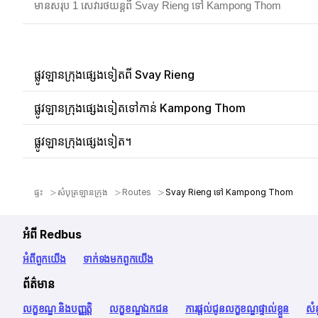
មានសរុប 1 សេវារថយន្តពី Svay Rieng ទៅ Kampong Thom
ផ្លូវឡានក្រុងផ្សេងទៀតពី Svay Rieng
ផ្លូវឡានក្រុងផ្សេងទៀតទៅកាន់ Kampong Thom
ផ្លូវឡានក្រុងផ្សេងទៀត។
ផ្ទះ
សំបុត្រឡានក្រុង
Routes
Svay Rieng ទៅ Kampong Thom
អំពី Redbus
អំពី​ពួក​យើង
ទាក់ទង​មក​ពួក​យើង
ព័ត៌មាន
លក្ខខណ្ឌ និងបញ្ញត្តិ
លក្ខខណ្ឌឯកជន
ការផ្តល់ជូនលក្ខខណ្ឌផ្ទាល់ខ្លួន
សំ