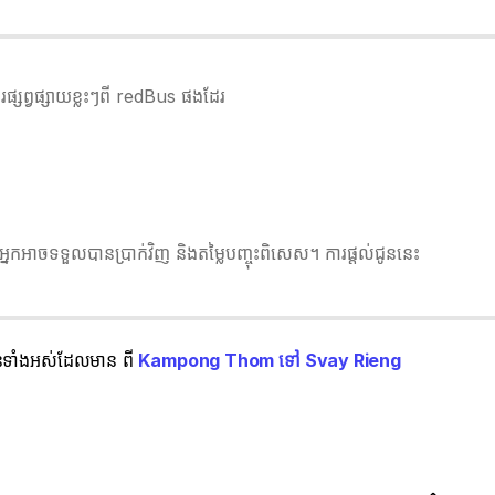
្សព្វផ្សាយខ្លះៗពី redBus ផងដែរ
នកអាចទទួលបានប្រាក់វិញ និងតម្លៃបញ្ចុះពិសេស។ ការផ្តល់ជូននេះ
ជូនទាំងអស់ដែលមាន ពី
Kampong Thom ទៅ Svay Rieng