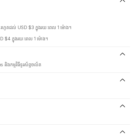
5% រហូតដល់ USD $3 ក្នុងរយៈពេល 1 ម៉ោង។
SD $4 ក្នុងរយៈពេល 1 ម៉ោង។
ិងកម្មវិធីទូរស័ព្ទចល័ត