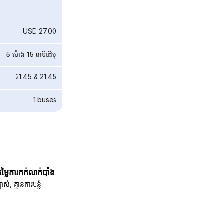
USD 27.00
5 ម៉ោង 15 នាទី​ដើម្
21:45
&
21:45
1
buses
តម្លៃការកក់លាក់បាំង
បាស់, គ្មានការបន្លំ