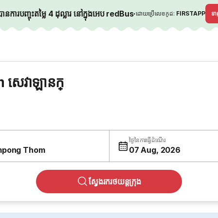
នការបញ្ចុះតម្លៃ 4 ដុល្លារ នៅក្នុងអេប redBus
·
ដោយប្រើលេខកូដ:
FIRSTAPP
ទ
សេវាឡានក្
ថ្ងៃនៃការធ្វើដំណើរ
mpong Thom
07 Aug, 2026
ស្វែងរករថយន្តក្រុង