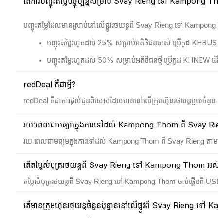
តើការបញ្ចុះតម្លៃបច្ចុប្បន្នសម្រាប់ Svay Rieng ទៅ Kampong Tho
បញ្ចុះតម្លៃដែលមានស្រាប់នៅលើផ្លូវរថយន្តពី Svay Rieng ទៅ Kampon
បញ្ចុះតម្លៃរហូតដល់ 25% សម្រាប់អតិថិជនចាស់ ប្រើកូដ KHBUS
បញ្ចុះតម្លៃរហូតដល់ 50% សម្រាប់អតិថិជនថ្មី ប្រើកូដ KHNEW
redDeal គឺជាអ្វី?
redDeal គឺជាការផ្តល់ជូនពិសេសដែលមាននៅលើក្រុមហ៊ុនរថយន្តមួយចំនួន ជាមួ
រយៈពេលជាមធ្យមក្នុងការទៅដល់ Kampong Thom ពី Svay Rieng ត
រយៈពេលជាមធ្យមក្នុងការទៅដល់ Kampong Thom ពី Svay Rieng តាមរថ
តើតម្លៃសំបុត្ររថយន្តពី Svay Rieng ទៅ Kampong Thom អស់ប៉
តម្លៃសំបុត្ររថយន្តពី Svay Rieng ទៅ Kampong Thom ចាប់ផ្តើមពី U
តើមានក្រុមហ៊ុនរថយន្តចំនួនប៉ុន្មាននៅលើផ្លូវពី Svay Rieng 