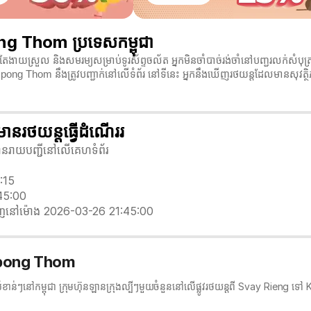
g Thom ប្រទេសកម្ពុជា
ាយស្រួល និងសមរម្យសម្រាប់ទូរស័ព្ទចល័ត អ្នកមិនចាំបាច់រង់ចាំនៅបញ្ជរលក់សំប
pong Thom នឹងត្រូវបញ្ជាក់នៅលើទំព័រ នៅទីនេះ អ្នកនឹងឃើញរថយន្តដែលមានសុវត្
រថយន្តធ្វើដំណើររ
លបានរាយបញ្ជីនៅលើគេហទំព័រ
5:15
45:00
ញនៅម៉ោង 2026-03-26 21:45:00
Kampong Thom
សំខាន់ៗនៅកម្ពុជា ក្រុមហ៊ុនឡានក្រុង​ល្បីៗមួយចំនួននៅលើផ្លូវរថយន្តពី Svay Rien