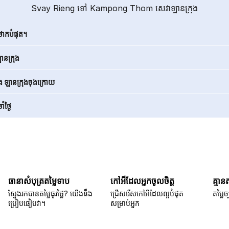
Svay Rieng ទៅ Kampong Thom សេវាឡានក្រុង
ថោកបំផុត។
នក្រុង
ិង ឡានក្រុងចុងក្រោយ
ំថ្ងៃ
ធានាសំបុត្រតម្លៃទាប
កៅអីដែលអ្នកចូលចិត្ត
គ្មាន
ស្វែងរកបានតម្លៃធូរថ្លៃ? យើងនឹង
ជ្រើសរើសកៅអីដែលល្អបំផុត
តម្លៃច្
ប្រៀបធៀបវា។
សម្រាប់អ្នក