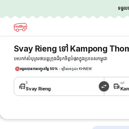
ទទួលបា
Svay Rieng ទៅ Kampong Thom 
អេបកក់សំបុត្ររថយន្តក្រុងដ៏ទុកចិត្តបំផុតក្នុងប្រទេសកម្ពុជា
ទទួលបានការបញ្ចុះតម្លៃ 50%
- ប្រើលេខកូដ៖ KHNEW
ពី
ទៅ
Svay Rieng
Ka