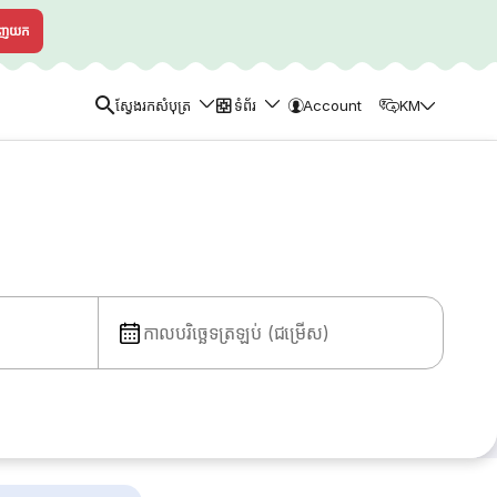
ាញយក
ស្វែងរកសំបុត្រ
ទំព័រ
Account
KM
កាលបរិច្ឆេទត្រឡប់ (ជម្រើស)