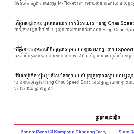
វាមិនចាំបាច់ក្នុងការបោះពុម្ព M-Ticket ទេ។ ទោះយ៉ាងណាក៏ដោយ ពេលខ្ល
តើខ្ញុំអាចផ្លាស់ប្តូរ ឬលុបចោលការកក់ជិះកាណូត Hang Chau Speed
បាទ/ចាស អ្នកអាចកែប្រែ ឬលុបចោលការកក់ជិះកាណូត Hang Chau Sp
តើ​អ្វី​ទៅ​ជា​តម្រូវ​ការ​ពិនិត្យ​ចូល​សម្រាប់​សាឡាង Hang Chau Spee
អ្នកដំណើរគួរតែមកដល់យ៉ាងហោចណាស់ 40 នាទីមុនពេលចេញដំណើរសម្រាប
តើមានអ្វីកើតឡើង ប្រសិនបើសាឡាងរបស់អ្នកត្រូវបានពន្យារពេល ឬ
ប្រសិនបើសាឡាង Hang Chau Speed Boat  របស់អ្នកត្រូវបានពន្យារពេល
គោលការណ៍ប្រតិបត្តិករ។ 
ផ្លូវទូកផ្សេងទៀត
Phnom Penh ទៅ Kampong Chhnang Ferry
Siem R