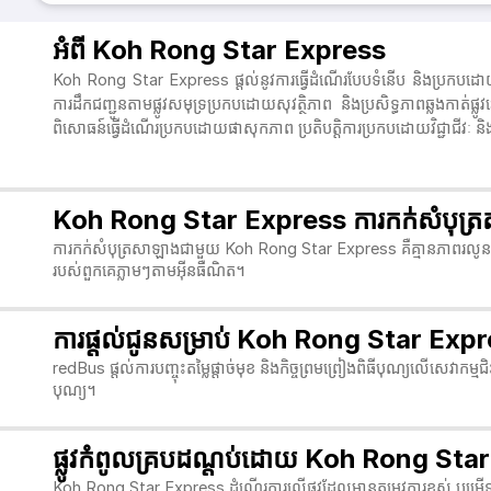
អំពី Koh Rong Star Express
Koh Rong Star Express ផ្តល់នូវការធ្វើដំណើរបែបទំនើប និងប្រកបដោយផាសុ
ការដឹកជញ្ជូនតាមផ្លូវសមុទ្រប្រកបដោយសុវត្ថិភាព និងប្រសិទ្ធភាពឆ្លងកា
ពិសោធន៍ធ្វើដំណើរប្រកបដោយផាសុកភាព ប្រតិបត្តិការប្រកបដោយវិជ្ជាជីវៈ ន
Koh Rong Star Express ការកក់សំបុត្រ
ការកក់សំបុត្រសាឡាងជាមួយ Koh Rong Star Express គឺគ្មានភាពរលូន និងង
របស់ពួកគេភ្លាមៗតាមអ៊ីនធឺណិត។ 
ការផ្តល់ជូនសម្រាប់ Koh Rong Star Ex
redBus ផ្តល់ការបញ្ចុះតម្លៃផ្តាច់មុខ និងកិច្ចព្រមព្រៀងពិធីបុណ្យលើសេវា
បុណ្យ។ 
ផ្លូវកំពូលគ្របដណ្តប់ដោយ Koh Rong Sta
Koh Rong Star Express ដំណើរការលើផ្លូវដែលមានតម្រូវការខ្ពស់ បម្រើទាំងអ