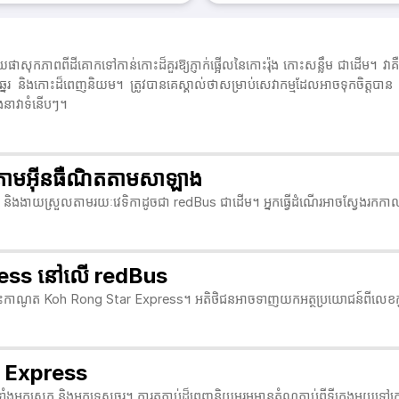
កភាពពីដីគោកទៅកាន់កោះដ៏គួរឱ្យភ្ញាក់ផ្អើលនៃកោះរ៉ុង កោះសន្លឹម ជាដើម។ វាគឺជាប្រត
ត់ផ្លូវឆ្នេរ និងកោះដ៏ពេញនិយម។ ត្រូវបានគេស្គាល់ថាសម្រាប់សេវាកម្មដែលអាចទុកចិ
ិងនាវាទំនើបៗ។
តាមអ៊ីនធឺណិតតាមសាឡាង
ាយស្រួលតាមរយៈវេទិកាដូចជា redBus ជាដើម។ អ្នកធ្វើដំណើរអាចស្វែងរកកាលវិភាគ ប
press នៅលើ redBus
កម្មជិះកាណូត Koh Rong Star Express។ អតិថិជនអាចទាញយកអត្ថប្រយោជន៍ពីលេខកូដផ្សព្
r Express
្នកស្រុក និងអ្នកទេសចរ។ ការតភ្ជាប់ដ៏ពេញនិយមរួមមានតំណភ្ជាប់ពីទីក្រុងមួយទៅកោះ ក