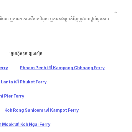
មែល ឬសារ។ កាលវិភាគជំនួស ឬការសងប្រាក់វិញត្រូវបានផ្តល់ជូនតាម
ក្រុមហ៊ុនទូកផ្សេងទៀត
erry
Phnom Penh ទៅ Kampong Chhnang Ferry
 Lanta ទៅ Phuket Ferry
i Pier Ferry
Koh Rong Sanloem ទៅ Kampot Ferry
 Mook ទៅ Koh Ngai Ferry