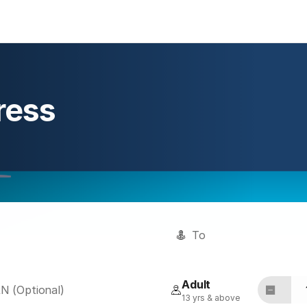
ress
To
Adult
 (Optional)
13 yrs & above