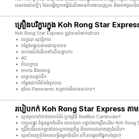
ទេសចរណ៍ល្បីៗ ដែលធ្វើឲ្យការធ្វើដំណើរមានភាពងាយស្រួល និងអាចចូលដំណើរ
គ្រឿងបរិក្ខារក្នុង Koh Rong Star Expres
Koh Rong Star Express ត្រូវបានបំពាក់ដោយ៖ 
លក្ខណៈសុវត្ថិភាព
កន្លែងអង្គុយមានផាសុកភាព
ឧបករណ៍ទំនើបនៅលើយន្តហោះ
AC
វ៉ាយហ្វាយ
អាហារ និងភេសជ្ជៈ
សម្អាតបន្ទប់ទឹក
កន្លែងដាក់អីវ៉ាន់ធំទូលាយ 
តុបែប Panoramic សម្រាប់មើលទេសភាព។ 
របៀបកក់ Koh Rong Star Express តាមអ
សូមចូលទៅកាន់គេហទំព័រ ឬកម្មវិធី RedBus Cambodia។
បញ្ចូលផ្លូវ ចំនួនអ្នកដំណើរ ពេលវេលា បន្ទាប់មកជ្រើសរើស Koh Rong S
ជ្រើសរើសសាឡាងដែលអ្នកពេញចិត្ត និងពេលវេលាចេញដំណើរ។ 
សូមបំពេញព័ត៌មានលម្អិតអ្នកដំណើរ ហើយបន្តទៅផ្នែកបង់ប្រាក់