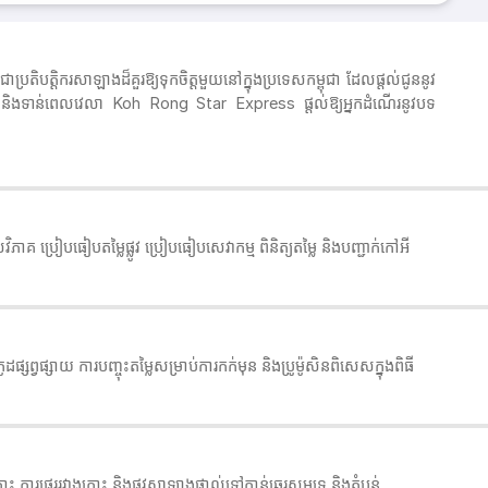
ិបត្តិករសាឡាងដ៏គួរឱ្យទុកចិត្តមួយនៅក្នុងប្រទេសកម្ពុជា ដែលផ្តល់ជូននូវ
ត្តបាន និងទាន់ពេលវេលា Koh Rong Star Express ផ្តល់ឱ្យអ្នកដំណើរនូវបទ
្រៀបធៀបតម្លៃផ្លូវ ប្រៀបធៀបសេវាកម្ម ពិនិត្យតម្លៃ និងបញ្ជាក់កៅអី
វផ្សាយ ការបញ្ចុះតម្លៃសម្រាប់ការកក់មុន និងប្រូម៉ូសិនពិសេសក្នុងពិធី
ារផ្ទេររវាងកោះ និងផ្លូវសាឡាងផ្ទាល់ទៅកាន់ឆ្នេរសមុទ្រ និងតំបន់