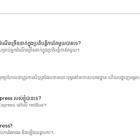
ណើរច្រើននាក់ក្នុងប្រតិបត្តិការតែមួយបានទេ?
់អ្នកដំណើរច្រើននាក់ក្នុងប្រតិបត្តិការតែមួយ។ 
ះអ្នកប្រហែលជាត្រូវការសំបុត្រដែលបានបោះពុម្ពនៅអាកាសយានដ្ឋាន ហើយបង្ហាញអត្ត
press របស់ខ្ញុំបានទេ?
 Express នៅលើ redBus។ 
xpress?
់ការឆែកឆេរ និងឡើងយន្តហោះ។ 