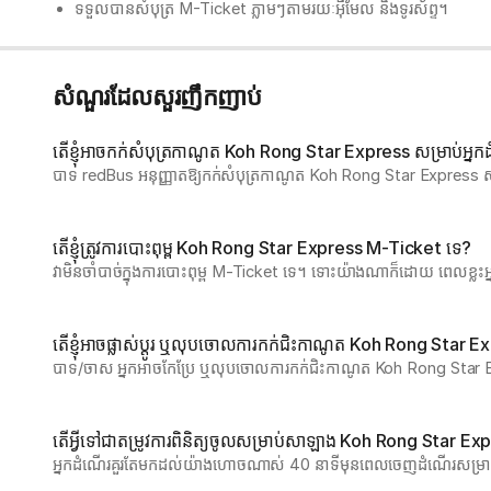
ទទួលបានសំបុត្រ M-Ticket ភ្លាមៗតាមរយៈអ៊ីមែល និងទូរស័ព្ទ។ 
សំណួរដែលសួរញឹកញាប់
តើខ្ញុំអាចកក់សំបុត្រកាណូត Koh Rong Star Express សម្រាប់អ្នកដំ
បាទ redBus អនុញ្ញាតឱ្យកក់សំបុត្រកាណូត Koh Rong Star Express សម្រាប
តើខ្ញុំត្រូវការបោះពុម្ព Koh Rong Star Express M-Ticket ទេ?
វាមិនចាំបាច់ក្នុងការបោះពុម្ព M-Ticket ទេ។ ទោះយ៉ាងណាក៏ដោយ ពេលខ្ល
តើខ្ញុំអាចផ្លាស់ប្តូរ ឬលុបចោលការកក់ជិះកាណូត Koh Rong Star Ex
បាទ/ចាស អ្នកអាចកែប្រែ ឬលុបចោលការកក់ជិះកាណូត Koh Rong Star
តើ​អ្វី​ទៅ​ជា​តម្រូវ​ការ​ពិនិត្យ​ចូល​សម្រាប់​សាឡាង Koh Rong Star E
អ្នកដំណើរគួរតែមកដល់យ៉ាងហោចណាស់ 40 នាទីមុនពេលចេញដំណើរសម្រាប