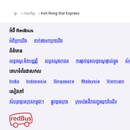
ផ្ទះ
ភាសាខ្មែរ
Koh Rong Star Express
អំពី Redbus
អំពី​ពួក​យើង
ទាក់ទង​មក​ពួក​យើង
ព័ត៌មាន
លក្ខខណ្ឌ និងបញ្ញត្តិ
លក្ខខណ្ឌឯកជន
ការផ្តល់ជូនលក្ខខណ្ឌផ្ទាល់ខ្លួន
សំ
គេហទំព័រជាសកល
India
Indonesia
Singapore
Malaysia
Vietnam
សៀវភៅ
សំបុត្រឡានក្រុងកម្ពុជា។
ផ្លូវឡានក្រុង
ក្រុមហ៊ុនដឹកជញ្ជូនអ្នកដំណើរ