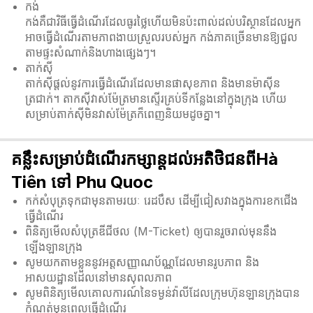
កង់
កង់គឺជាវិធីធ្វើដំណើរដែលធូរថ្លៃហើយមិនប៉ះពាល់ដល់បរិស្ថានដែលអ្នក
អាចធ្វើដំណើរតាមភាពងាយស្រួលរបស់អ្នក កង់ភាគច្រើនមានឱ្យជួល
តាមផ្ទះសំណាក់និងហាងផ្សេងៗ។
តាក់ស៊ី
តាក់ស៊ីផ្តល់នូវការធ្វើដំណើរដែលមានផាសុខភាព និងមានម៉ាស៊ីន
ត្រជាក់។ តាកសុីវាស់ម៉ែត្រមានស្ទើរគ្រប់ទីកន្លែងនៅក្នុងក្រុង ហើយ
សម្រាប់តាក់សុីមិនវាស់ម៉ែត្រក៏ពេញនិយមដូចគ្នា។
គន្លឹះសម្រាប់ដំណើរកម្សាន្តដល់អតិថិជនពីHà
Tiên ទៅ Phu Quoc
កក់សំបុត្រទុកជាមុនតាមរយៈ រេដបឹស ដើម្បីជៀសវាងក្នុងការខកជើង
ធ្វើដំណើរ
ពិនិត្យមើលសំបុត្រឌីជីថល (M-Ticket) ឲ្យបានរួចរាល់មុននឹង
ឡើងឡានក្រុង
សូមយកតាមខ្លួននូវអត្តសញ្ញាណប័ណ្ណដែលមានរូបភាព និង
អាសយដ្ឋានដែលនៅមានសុពលភាព
សូមពិនិត្យមើលគោលការណ៍នៃទម្ងន់វ៉ាលីដែលក្រុមហ៊ុនឡានក្រុងបាន
កំណត់មុនពេលធ្វើដំណើរ