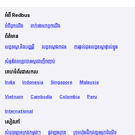
អំពី Redbus
អំពី​ពួក​យើង
ទាក់ទង​មក​ពួក​យើង
ព័ត៌មាន
លក្ខខណ្ឌ និងបញ្ញត្តិ
លក្ខខណ្ឌឯកជន
ការផ្តល់ជូនលក្ខខណ្ឌផ្ទាល់ខ្លួន
សំនួរដែលត្រូវបានសួរជាញឹកញាប់
គេហទំព័រជាសកល
India
Indonesia
Singapore
Malaysia
Vietnam
Cambodia
Colombia
Peru
International
សៀវភៅ
សំបុត្រឡានក្រុងកម្ពុជា។
ផ្លូវឡានក្រុង
ក្រុមហ៊ុនដឹកជញ្ជូនអ្នកដំណើរ