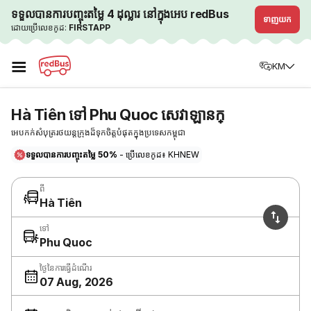
ទទួលបានការបញ្ចុះតម្លៃ 4 ដុល្លារ នៅក្នុងអេប redBus
ទាញយក
ដោយប្រើលេខកូដ:
FIRSTAPP
☰
KM
Hà Tiên ទៅ Phu Quoc សេវាឡានក្
អេបកក់សំបុត្ររថយន្តក្រុងដ៏ទុកចិត្តបំផុតក្នុងប្រទេសកម្ពុជា
ទទួលបានការបញ្ចុះតម្លៃ 50%
- ប្រើលេខកូដ៖ KHNEW
ពី
Hà Tiên
ទៅ
Phu Quoc
ថ្ងៃនៃការធ្វើដំណើរ
07 Aug, 2026