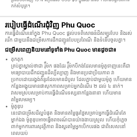
កក់សំបុត្រ។
របៀបធ្វើដំណើរជុំវិញ Phu Quoc
ការធ្វើដំណើរនៅក្នុង Phu Quoc ផ្តល់បទពិសោធន៍ដ៏សម្បូរបែប និងរស់
រវើក ជាមួយនឹងជម្រើសការដឹកជញ្ជូនបែបប្រពៃណី និងទំនើបចូលគ្នា។
ជម្រើសពេញនិយមនៅទូទាំង Phu Quoc មានដូចជា៖
តុកតុក
គ្រប់គ្នាស្គាល់ថាជា រ៉ុឺម៉ក ផងដែរ រ៉ុឺម៉កបីកង់ដែលមានម៉ូតូទាញនេះគឺជា
មធ្យោបាយដឹកជញ្ជូនដ៏ល្បីល្បាញ និងមានប្រជាប្រិយភាព វា
ប្រកបដោយរង្វង់គំនូរដែលមានដំបូល ដែលភ្ជាប់ជាមួយម៉ូតូ ហើយមាន
កន្លែងអង្គុយមានផាសុកភាពសម្រាប់អ្នកដំណើរ ២ ដល់ ៤ នាក់។
វាសមស្របសម្រាប់ការធ្វើដំណើរទស្សនាកន្លែងនានា ហើយមាន
តម្លៃសមរម្យ។
ម៉ូតូឌុប
នេះជាជម្រើសដ៏ល្អបំផុត និងមានតម្លៃធូរថ្លៃសម្រាប់អ្នកធ្វើដំណើរតែ
ម្នាក់ឯង ម៉ូតូឌុបអាចធ្វើចរាចរណ៍បានយ៉ាងងាយស្រួល ហើយកុំភ្លេច
ពាក់មួកការពារសុវត្ថិភាព និងសួរតម្លៃអ្នកបើកបរផង ជាពិសេសនៅ
ពេលយប់