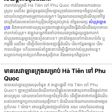
ការកក់សំបុត្រពី Hà Tiên ទៅ Phu Quoc កាន់តែមានភាពងាយ
ស្រួល រេដបឹស ផ្តល់ជូននូវជម្រើសឡានក្រុងដែលអាចទុកចិត្តបានបំផុត
ដោយបំពេញតាមតម្រូវការរបស់អ្នក។ ស្វែងរកពេលចេញដំណើរប្រចាំថ្ងៃ
ជាច្រើនដែលមានបំពាក់គ្រឿងបរិក្ខារគ្រប់គ្រាន់ តម្លៃសមរម្យ
សំបុត្រឡាន
ក្រុង
និងមានភាពងាយស្រួលក្នុងរការផ្លាស់ប្ដូរជើងធ្វើដំណើរនឹងលុបចោល
ការកក់សំបុត្រ។ ឥឡូវនេះអ្នកមិនចាំបាច់ឈរតម្រង់ជួរយូរក្នុងការកក់
សំបុត្ររថយន្តឡានក្រុងទៀតនោះទេ។ គ្រាន់តែចូលទៅកាន់គេហទំព័រ ឬ
កម្មវិធី រេដបឹស ដើម្បីមើលម៉ោងចេញធ្វើដំណើរ រើសកន្លែងអង្គុយ រើស
កាលបរិច្ឆេទ ហើយអានលំនាំក្នុងនោះដើម្បីធ្វើការកក់សំបុត្ររថយន្ត។
សម្រាប់ការទូទាត់ប្រាក់គឺមានសុវត្ថិភាព និងអាចទុកចិត្តបាន។
មានសេវាឡានក្រុងសម្រាប់ Hà Tiên ទៅ Phu
Quoc
មានសេវាឡានក្រុងសរុបចំនួន 4 ចន្លោះផ្លូវពី Hà Tiên ទៅ Phu
Quoc។ ឡានក្រុងដែលដំណើរការលើផ្លូវនេះមានផាសុខភាពនិងផ្តល់ភាព
ងាយស្រួល ដោយមានបំពាក់បច្ចេកវិទ្យាទំនើប ដើម្បីធានាថាការធ្វើដំណើរ
របស់លោកអ្នកប្រកបដោយសុវត្ថិភាព។ ដំណើរនេះចំណាយពេលជាមធ្យម
ប្រហែល 1 ម៉ោង។ រថយន្តដំបូងចេញនៅម៉ោង ខណៈពេលដែលរថយន្ត