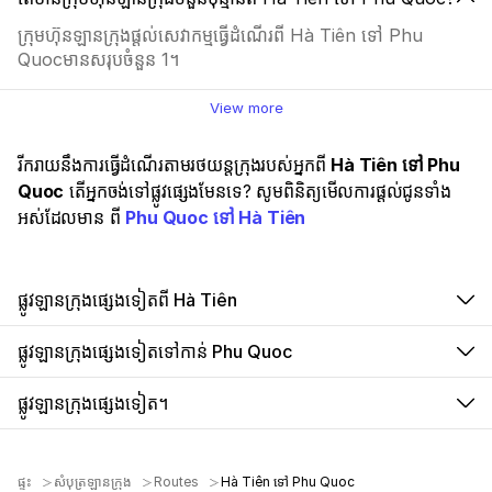
ក្រុមហ៊ុនឡានក្រុងផ្ដល់សេវាកម្មធ្វើដំណើរពី Hà Tiên ទៅ Phu
Quocមានសរុបចំនួន 1។
View more
រីករាយនឹងការធ្វើដំណើរតាមរថយន្តក្រុងរបស់អ្នកពី
Hà Tiên ទៅ Phu
Quoc
តើអ្នកចង់ទៅផ្លូវផ្សេងមែនទេ? សូមពិនិត្យមើលការផ្តល់ជូនទាំង
អស់ដែលមាន ពី
Phu Quoc ទៅ Hà Tiên
ផ្លូវឡានក្រុងផ្សេងទៀតពី Hà Tiên
ផ្លូវឡានក្រុងផ្សេងទៀតទៅកាន់ Phu Quoc
ផ្លូវឡានក្រុងផ្សេងទៀត។
ផ្ទះ
សំបុត្រឡានក្រុង
Routes
Hà Tiên ទៅ Phu Quoc