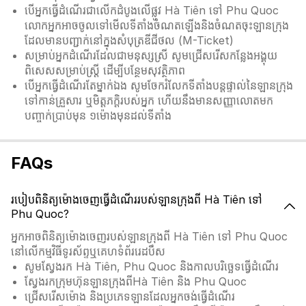
បើអ្នកធ្វើដំណើរជាលើកដំបូងលើផ្លូវ Hà Tiên ទៅ Phu Quoc
លោកអ្នកអាចចូលទៅមើលទីតាំងចំណតឡើងនិងចំណតចុះឡានក្រុង
ដែលមានបញ្ជាក់នៅក្នុងសំបុត្រឌីជីថល (M-Ticket)
សម្រាប់អ្នកដំណើរដែលជាមនុស្សស្រី សូមជ្រើសរើសកន្លែងអង្គុយ
ពិសេសសម្រាប់ស្ត្រី ដើម្បីបន្ថែមសុវត្ថិភាព
បើអ្នកធ្វើដំណើរតែម្នាក់ឯង សូមចែករំលែកទីតាំងបន្តផ្ទាល់នៃឡានក្រុង
ទៅកាន់គ្រួសារ ឬមិត្តភក្តិរបស់អ្នក ហើយនឹងមានសញ្ញាលោតមក
បញ្ចាក់ប្រាប់មុន ១ម៉ោងមុនដល់ទីតាំង
FAQs
របៀបពិនិត្យម៉ោងចេញធ្វើដំណើររបស់ឡានក្រុងពី Hà Tiên ទៅ
Phu Quoc?
អ្នកអាចពិនិត្យម៉ោងចេញរបស់ឡានក្រុងពី Hà Tiên ទៅ Phu Quoc
នៅលើកម្មវិធីទូរស័ព្ទឬគេហទំព័ររេដបឹស
សូមស្វែងរក Hà Tiên, Phu Quoc និងកាលបរិច្ឆេទធ្វើដំណើរ
ស្វែងរកក្រុមហ៊ុនឡានក្រុងពីHà Tiên និង Phu Quoc
ជ្រើសរើសម៉ោង និងប្រភេទឡានដែលអ្នកចង់ធ្វើដំណើរ