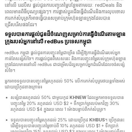
នៅលើ រេដបឹស ផ្តល់ជូនការបញ្ចុះតម្លៃបន្ថែមតាមរយៈ redDeals និង
ពេលមានពិធីបុណ្យផ្សេងៗ។ ការផ្លាស់ប្ដូរជើងធ្វើដំណើរនិងការលុបចោល
ការកក់សំបុត្រក៏អាចធ្វើបានសម្រាប់ក្រុមហ៊ុនឡានក្រុងដែលបាន
ជ្រើសរើសផងដែរ។
ទទួលបានការផ្តល់ជូនដ៏ចំណេញសម្រាប់ការធ្វើដំណើរតាមឡាន
ក្រុងរបស់អ្នកនៅលើ redBus ប្រទេសកម្ពុជា
redBus កម្ពុជា​ ផ្តល់ជូនការបញ្ចុះតម្លៃជាច្រើន ដើម្បីឱ្យការធ្វើដំណើររបស់អ្នក
កាន់តែសន្សំសំចៃ។ ការផ្តល់ជូនពិសេសនេះ និងការបញ្ចុះតម្លៃរបស់ក្រុមហ៊ុនឡាន
ក្រុងដែលមាននៅលើ redBus​ ជាជម្រើសដ៏ល្អសម្រាប់អ្នកដំណើរដែលចង់សន្ស៉
សំចៃ។
អ្នកអាចទទួលបានបញ្ចុះតម្លៃរហូតដល់ 50% លើការកក់សំបុត្ររថយន្តទាំងអស់
ដោយប្រើកូដខាងក្រោម៖
សន្សំបានរហូតដល់ 50% ជាមួយកូដ
KHNEW
ដែលអ្នកអាចទទួលបាន
បញ្ចុះតម្លៃ 20% រហូតដល់ USD $2 + ទឹកប្រាក់ត្រលប់មកវិញ 30%
រហូតដល់ USD $4 ក្នុងរយៈពេល 1 ម៉ោងបន្ទាប់ពីកក់សំបុត្រ។
ទទួលបានបញ្ចុះតម្លៃរហូតដល់ 25% ដោយប្រើកូដ
KHBUS
។ ប្រើកូដនេះ
ដើម្បីទទួលបានបញ្ចុះតម្លៃចាប់ពី 10% រហូតដល់ USD $1 + ទឹកប្រាក់
ត្រលប់មកវិញ 15% រហូតដល់ USD $3 ក្នុងរយៈពេល 1 ម៉ោងបន្ទាប់ពីការ