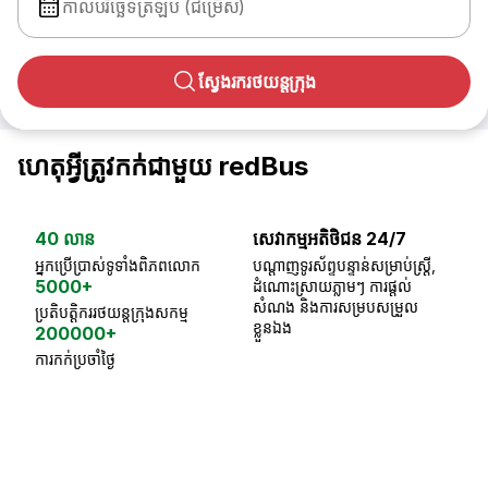
កាលបរិច្ឆេទត្រឡប់ (ជម្រើស)
ស្វែងរករថយន្តក្រុង
ហេតុអ្វីត្រូវកក់ជាមួយ redBus
40 លាន
សេវាកម្មអតិថិជន 24/7
ធា
អ្នកប្រើប្រាស់ទូទាំងពិភពលោក
បណ្តាញទូរស័ព្ទបន្ទាន់សម្រាប់ស្ត្រី,
ស្
5000+
ដំណោះស្រាយភ្លាមៗ ការផ្តល់
ប្
សំណង និងការសម្របសម្រួល
ប្រតិបត្តិកររថយន្តក្រុងសកម្ម
ខ្លួនឯង
200000+
ការកក់ប្រចាំថ្ងៃ
18 Years of experience