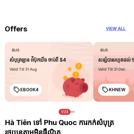
you can trust
Offers
VIEW ALL
BUS
BUS
សំបុត្រឡាន អ៉ីប៊ុកឃីង ចាប់ពី $4
សន្សំបានរហូតដល់
Valid Till 31 Aug
Valid Till 31 Dec
EBOOK4
KHNEW
1/23
Hà Tiên ទៅ Phu Quoc ការកក់សំបុត្រ
រថយន្តតាមអ៊ិនធឺណិត