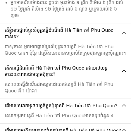
អ្នកអាចរើសម៉ោងបាន ដូចជា មុនម៉ោង ៦ ព្រឹក ពីម៉ោង ៦ ព្រឹក ដល់
១២ ថ្ងៃត្រង់ ពីម៉ោង ១២ ថ្ងៃត្រង់ ដល់ ៦ ល្ងាច ឬក្រោយម៉ោង ៦
ល្ងាច
តើខ្ញុំអាចផ្លាស់ប្ដូរសំបុត្រធ្វើដំណើរពី Hà Tiên ទៅ Phu Quoc
បានទេ?
បាទ/ចាស អ្នកអាចផ្លាស់ប្ដូរសំបុត្ររថយន្តពី Hà Tiên ទៅ Phu
Quoc បាន។ ប៉ុន្តែ ជម្រើសនេះមានសម្រាប់តែក្រុមហ៊ុនឡានខ្លះប៉ុណ្ណោះ។
តើការធ្វើដំណើរពី Hà Tiên ទៅ Phu Quoc ដោយរថយន្ត
មានរយៈពេលជាមធ្យមប៉ុន្មាន?
រយៈពេលធ្វើដំណើរជាមធ្យមដោយរថយន្តពី Hà Tiên ទៅ Phu
Quoc គឺ 1 ម៉ោង។
តើមានសេវាកម្មរថយន្តចំនួនប៉ុន្មានពី Hà Tiên ទៅ Phu Quoc?
សេវាកម្មរថយន្តពី Hà Tiên ទៅ Phu Quocមានសរុបចំនួន 4
តើមានក្រុមហ៊ុនឡានក្រុងចំនួនប៉ុន្មានពី Hà Tiên ទៅ Phu Quoc?