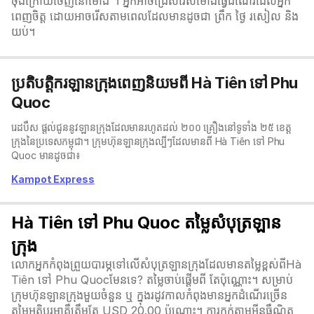
ចុងក្រោយចេញនៅម៉ោង ។ អ្នកអាចជ្រើសរើសម៉ោងធ្វើដំណើរដែលអ្នក
ពេញចិត្ត ដោយអាចរើសតាមពេលដែលមានដូចជា ព្រឹក ថ្ងៃ រសៀល និង
យប់។
ប្រតិបត្តិករឡានក្រុងពេញនិយមពី Hà Tiên ទៅ Phu
Quoc
រេដបឹស ផ្តល់ជូននូវឡានក្រុងដែលមានរហូតដល់ ២០០ គ្រឿងនៅទូទាំង ២៥ ខេត្ត
ក្រុងនៃប្រទេសកម្ពុជា។ ក្រុមហ៊ុនឡានក្រុងល្បីៗដែលមានពី Hà Tiên ទៅ Phu
Quoc មានដូចជា៖
Kampot Express
Hà Tiên ទៅ Phu Quoc តម្លៃសំបុត្រឡាន
ក្រុង
លោកអ្នកកំពុងព្រួយបារម្ភទៅលើសំបុត្រឡានក្រុងដែលមានតម្លៃខ្ពស់ពីHà
Tiên ទៅ Phu Quocមែនទេ? តម្លៃចាប់ផ្តើមពី តែប៉ុណ្ណោះ។ សម្រាប់
ក្រុមហ៊ុនឡានក្រុងមួយចំនួន ឬ ក្នុងរដូវកាលកំពុងមានអ្នកដំណើរច្រើន
តម្លៃអតិបរមាគឺត្រឹមតែ USD 20.00 ប៉ុណ្ណោះ។ ការកក់តាមអ៊ីនធឺណិត