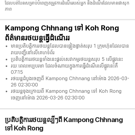
ដែលបត់បែនសម្រាប់បំពេញតម្រូវការដំណើររបស់អ្នក និងដំណើរដែលមានផាសុក
ភាព
Kampong Chhnang ទៅ Koh Rong
ព័ត៌មានរថយន្តធ្វើដំណើររ
មានប្រតិបត្តិការរថយន្តដែលបានផ្ទៀងផ្ទាត់សរុប 1 ក្រុមហ៊ុនដែលបាន
រាយបញ្ជីនៅលើគេហទំព័រ
ប្រតិបត្តិការរថយន្តទាំងនេះផ្តល់សេវាកម្មរថយន្តសរុប 5 លើផ្លូវនេះ
រយៈពេលអប្បបរមា ដែលចំណាយក្នុងការធ្វើដំណើរលើផ្លូវនេះគឺ
07:15
រថយន្តដំបូងចេញពី Kampong Chhnang នៅម៉ោង 2026-03-
26 02:30:00
រថយន្តចុងក្រោយពី Kampong Chhnang ទៅ Koh Rong
ចេញនៅម៉ោង 2026-03-26 02:30:00
ប្រតិបត្តិការរថយន្តល្បីៗពី Kampong Chhnang
ទៅ Koh Rong