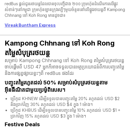
redBus ផ្តល់ជូនរថយន្តដែលបានចុះបញ្ចីជាង ២០០ ក្រុមហ៊ុនដំណើរការលើផ្លូវ
សំខាន់ៗនៅកម្ពុជា ក្រុមហ៊ុនឡានក្រុង​ល្បីៗមួយចំនួននៅលើផ្លូវរថយន្តពី Kampong
Chhnang ទៅ Koh Rong មានដូចជា៖
Vireak Buntham Express
Kampong Chhnang ទៅ Koh Rong
តម្លៃសំបុត្ររថយន្ត
សម្រាប់ Kampong Chhnang ទៅ Koh Rong តម្លៃសំបុត្ររថយន្ត
ចាប់ផ្តើមពី USD 47 អ្នកក៏អាចទទួលបានអត្ថប្រយោជន៍ពីការបញ្ចុះតម្លៃ
និងការផ្សព្វផ្សាយខ្លះៗពី redBus ផងដែរ
បញ្ចុះតម្លៃរហូតដល់ 50% សម្រាប់សំបុត្ររថយន្តតាម
អ៊ីនធឺណិតជាមួយប្រម៉ូពិសេស។
ប្រើកូដ KHNEW ដើម្បីទទួលបានបញ្ចុះតម្លៃ 20% រហូតដល់ USD $2
និងប្រាក់វិញ 30% រហូតដល់ USD $4 ក្នុង 1 ម៉ោង។
ប្រើកូដ KHBUS ដើម្បីទទួលបានបញ្ចុះតម្លៃ 10% រហូតដល់ USD $1 +
ប្រាក់វិញ 15% រហូតដល់ USD $3 ក្នុង 1 ម៉ោង។
Festive Deals