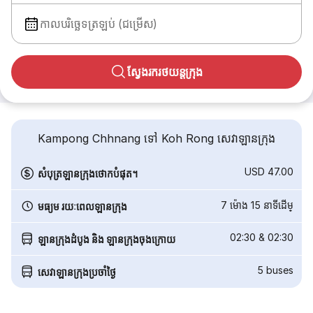
កាលបរិច្ឆេទត្រឡប់ (ជម្រើស)
ស្វែងរករថយន្តក្រុង
Kampong Chhnang ទៅ Koh Rong សេវាឡានក្រុង
USD 47.00
សំបុត្រឡានក្រុងថោកបំផុត។
7 ម៉ោង 15 នាទី​ដើម្
មធ្យម រយៈពេលឡានក្រុង
02:30
&
02:30
ឡានក្រុងដំបូង និង ឡានក្រុងចុងក្រោយ
5
buses
សេវាឡានក្រុងប្រចាំថ្ងៃ