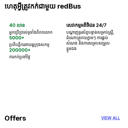
ហេតុអ្វីត្រូវកក់ជាមួយ redBus
40 លាន
សេវាកម្មអតិថិជន 24/7
ធា
អ្នកប្រើប្រាស់ទូទាំងពិភពលោក
បណ្តាញទូរស័ព្ទបន្ទាន់សម្រាប់ស្ត្រី,
ស្
5000+
ដំណោះស្រាយភ្លាមៗ ការផ្តល់
ប្
សំណង និងការសម្របសម្រួល
ប្រតិបត្តិកររថយន្តក្រុងសកម្ម
ខ្លួនឯង
200000+
ការកក់ប្រចាំថ្ងៃ
18 Years of experience
you can trust
Offers
VIEW ALL