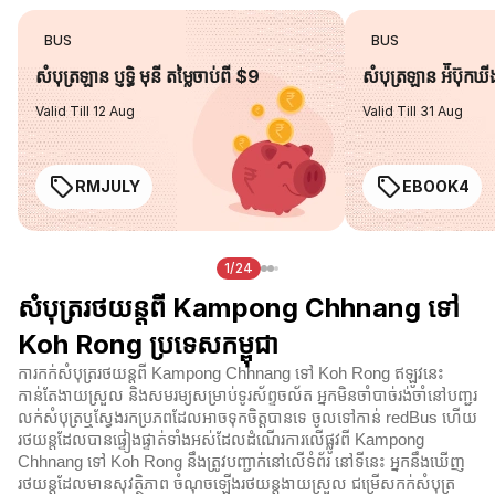
BUS
BUS
សំបុត្រឡាន ប្ញទ្ធិ មុនី តម្លៃចាប់ពី $9
សំបុត្រឡាន អ៉ីប៊ុកឃ
Valid Till 12 Aug
Valid Till 31 Aug
RMJULY
EBOOK4
1/24
សំបុត្ររថយន្តពី Kampong Chhnang ទៅ
Koh Rong ប្រទេសកម្ពុជា
ការកក់សំបុត្ររថយន្តពី Kampong Chhnang ទៅ Koh Rong ឥឡូវនេះ
កាន់តែងាយស្រួល និងសមរម្យសម្រាប់ទូរស័ព្ទចល័ត អ្នកមិនចាំបាច់រង់ចាំនៅបញ្ជរ
លក់សំបុត្រឬស្វែងរកប្រភពដែលអាចទុកចិត្តបានទេ ចូលទៅកាន់ redBus ហើយ
រថយន្តដែលបានផ្ទៀងផ្ទាត់ទាំងអស់ដែលដំណើរការលើផ្លូវពី Kampong
Chhnang ទៅ Koh Rong នឹងត្រូវបញ្ជាក់នៅលើទំព័រ នៅទីនេះ អ្នកនឹងឃើញ
រថយន្តដែលមានសុវត្ថិភាព ចំណុចឡើងរថយន្តងាយស្រួល ជម្រើសកក់សំបុត្រ