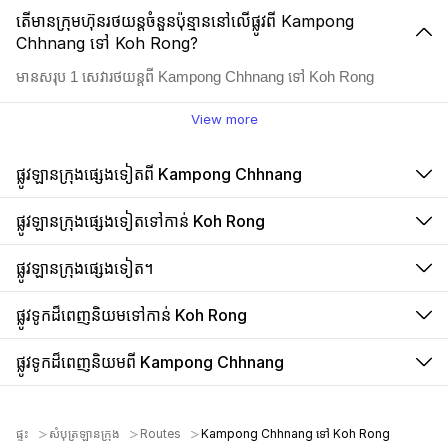
តើមានក្រុមហ៊ុនរថយន្តចំនួនប៉ុន្មាននៅលើផ្លូវពី Kampong
Chhnang ទៅ Koh Rong?
មានសរុប 1 សេវារថយន្តពី Kampong Chhnang ទៅ Koh Rong
View more
ផ្លូវឡានក្រុងផ្សេងទៀតពី Kampong Chhnang
ផ្លូវឡានក្រុងផ្សេងទៀតទៅកាន់ Koh Rong
ផ្លូវឡានក្រុងផ្សេងទៀត។
ផ្លូវទូកដ៏ពេញនិយមទៅកាន់ Koh Rong
ផ្លូវទូកដ៏ពេញនិយមពី Kampong Chhnang
ផ្ទះ
សំបុត្រឡានក្រុង
Routes
Kampong Chhnang ទៅ Koh Rong