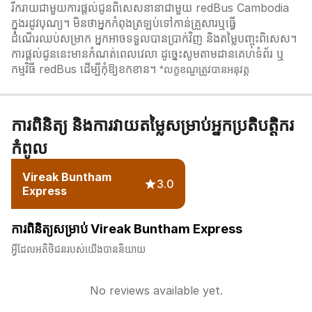
រីករាយជាមួយការផ្តល់ជូនពិសេសនានាជាមួយ redBus Cambodia
ក្នុងរដូវបុណ្យ។ មិនថាអ្នកកំពុងត្រឡប់ទៅកាន់គ្រួសារឬធ្វើ
ដំណើរឈប់សម្រាក អ្នកអាចទទួលបានប្រាក់វិញ និងតម្លៃបញ្ចុះពិសេស។
ការផ្តល់ជូននេះមានកំណត់ពេលវេលា ដូច្នេះសូមតាមដានគេហទំព័រ ឬ
កម្មវិធី redBus ដើម្បីកុំឱ្យខកខាន។
*លក្ខខណ្ឌត្រូវបានអនុវត្ត
ការពិនិត្យ និងការវាយតម្លៃសម្រាប់អ្នកប្រតិបត្តិករ
កំពូល
Vireak Buntham
3.0
Express
ការពិនិត្យសម្រាប់ Vireak Buntham Express
អ្វីដែលអតិថិជនរបស់យើងបាននិយាយ
No reviews available yet.