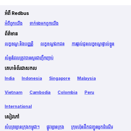
អំពី Redbus
អំពី​ពួក​យើង
ទាក់ទង​មក​ពួក​យើង
ព័ត៌មាន
លក្ខខណ្ឌ និងបញ្ញត្តិ
លក្ខខណ្ឌឯកជន
ការផ្តល់ជូនលក្ខខណ្ឌផ្ទាល់ខ្លួន
សំនួរដែលត្រូវបានសួរជាញឹកញាប់
គេហទំព័រជាសកល
India
Indonesia
Singapore
Malaysia
Vietnam
Cambodia
Colombia
Peru
International
សៀវភៅ
សំបុត្រឡានក្រុងកម្ពុជា។
ផ្លូវឡានក្រុង
ក្រុមហ៊ុនដឹកជញ្ជូនអ្នកដំណើរ