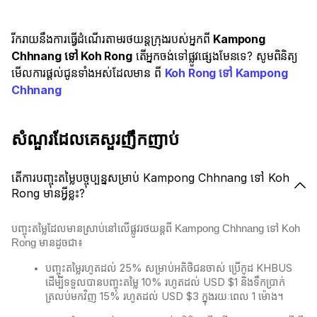
រីករាយនឹងការធ្វើដំណើរតាមរថយន្តក្រុងរបស់អ្នកពី
Kampong
Chhnang ទៅ Koh Rong
តើអ្នកចង់ទៅផ្លូវផ្សេងមែនទេ? សូមពិនិត្យ
មើលការផ្តល់ជូនទាំងអស់ដែលមាន ពី
Koh Rong ទៅ Kampong
Chhnang
សំណួរដែលគេសួរញឹកញាប់
តើការបញ្ចុះតម្លៃបច្ចុប្បន្នសម្រាប់ Kampong Chhnang ទៅ Koh
Rong មានអ្វីខ្លះ?
បញ្ចុះតម្លៃដែលមានស្រាប់នៅលើផ្លូវរថយន្តពី Kampong Chhnang ទៅ Koh
Rong មានដូចជា៖
បញ្ចុះតម្លៃរហូតដល់ 25% សម្រាប់អតិថិជនចាស់ ប្រើកូដ KHBUS
ដើម្បីទទួលបានបញ្ចុះតម្លៃ 10% រហូតដល់ USD $1 និងទឹកប្រាក់
ត្រលប់មកវិញ 15% រហូតដល់ USD $3 ក្នុងរយៈពេល 1 ម៉ោង។