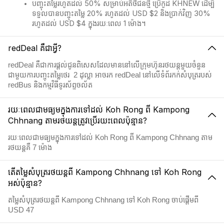
បញ្ចុះតម្លៃរហូតដល់ 50% សម្រាប់អតិថិជនថ្មី ប្រើកូដ KHNEW ដើម្បី
ទទួលបានបញ្ចុះតម្លៃ 20% រហូតដល់ USD $2 និងប្រាក់វិញ 30%
រហូតដល់ USD $4 ក្នុងរយៈពេល 1 ម៉ោង។
redDeal គឺជាអ្វី?
redDeal គឺជាការផ្តល់ជូនពិសេសដែលមាននៅលើក្រុមហ៊ុនរថយន្តមួយចំនួន
ជាមួយការបញ្ចុះតម្លៃថេរ 2​ ដុល្លា អាចរក redDeal នៅលើទំព័រកក់សំបុត្ររបស់
redBus និងកម្មវិធីទូរស័ព្ទចល័ត
រយៈពេលជាមធ្យមក្នុងការទៅដល់ Koh Rong ពី Kampong
Chhnang តាមរថយន្តត្រូវប្រើរយះពេលប៉ុន្មាន?
រយៈពេលជាមធ្យមក្នុងការទៅដល់ Koh Rong ពី Kampong Chhnang តាម
រថយន្តគឺ 7 ម៉ោង
តើតម្លៃសំបុត្ររថយន្តពី Kampong Chhnang ទៅ Koh Rong
អស់ប៉ុន្មាន?
តម្លៃសំបុត្ររថយន្តពី Kampong Chhnang ទៅ Koh Rong ចាប់ផ្តើមពី
USD 47