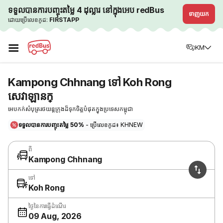
ទទួលបានការបញ្ចុះតម្លៃ 4 ដុល្លារ នៅក្នុងអេប redBus
ទាញយក
ដោយប្រើលេខកូដ:
FIRSTAPP
☰
KM
Kampong Chhnang ទៅ Koh Rong
សេវាឡានក្
អេបកក់សំបុត្ររថយន្តក្រុងដ៏ទុកចិត្តបំផុតក្នុងប្រទេសកម្ពុជា
ទទួលបានការបញ្ចុះតម្លៃ 50%
- ប្រើលេខកូដ៖ KHNEW
ពី
Kampong Chhnang
ទៅ
Koh Rong
ថ្ងៃនៃការធ្វើដំណើរ
09 Aug, 2026