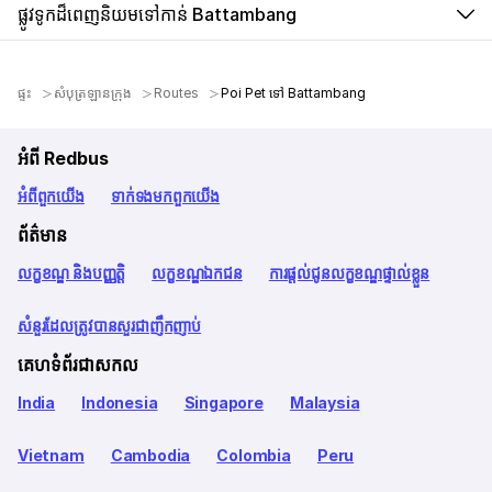
ផ្លូវទូកដ៏ពេញនិយមទៅកាន់ Battambang
ផ្ទះ
សំបុត្រឡានក្រុង
Routes
Poi Pet ទៅ Battambang
អំពី Redbus
អំពី​ពួក​យើង
ទាក់ទង​មក​ពួក​យើង
ព័ត៌មាន
លក្ខខណ្ឌ និងបញ្ញត្តិ
លក្ខខណ្ឌឯកជន
ការផ្តល់ជូនលក្ខខណ្ឌផ្ទាល់ខ្លួន
សំនួរដែលត្រូវបានសួរជាញឹកញាប់
គេហទំព័រជាសកល
India
Indonesia
Singapore
Malaysia
Vietnam
Cambodia
Colombia
Peru