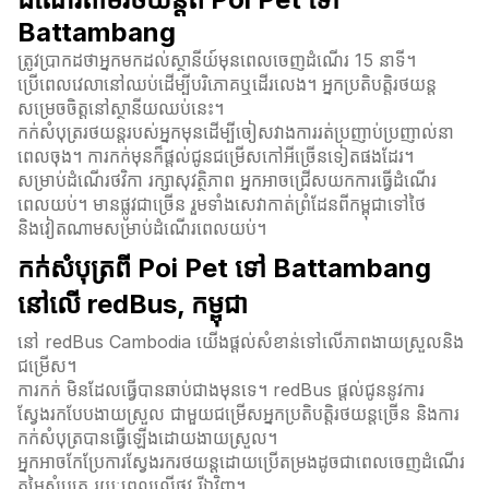
Battambang
ត្រូវប្រាកដថាអ្នកមកដល់ស្ថានីយ៍មុនពេលចេញដំណើរ 15 នាទី។
ប្រើពេលវេលានៅឈប់ដើម្បីបរិភោគឬដើរលេង។ អ្នកប្រតិបត្តិរថយន្ត
សម្រេចចិត្តនៅស្ថានីយឈប់នេះ។
កក់សំបុត្ររថយន្តរបស់អ្នកមុនដើម្បីចៀសវាងការរត់ប្រញាប់ប្រញាល់នា
ពេលចុង។ ការកក់មុនក៏ផ្តល់ជូនជម្រើសកៅអីច្រើនទៀតផងដែរ។
សម្រាប់ដំណើរថវិកា រក្សាសុវត្ថិភាព អ្នកអាចជ្រើសយកការធ្វើដំណើរ
ពេលយប់។ មានផ្លូវជាច្រើន រួមទាំងសេវាកាត់ព្រំដែនពីកម្ពុជាទៅថៃ
និងវៀតណាមសម្រាប់ដំណើរពេលយប់។
កក់សំបុត្រពី Poi Pet ទៅ Battambang
នៅលើ redBus, កម្ពុជា
នៅ redBus Cambodia យើងផ្តល់សំខាន់ទៅលើភាពងាយស្រួលនិង
ជម្រើស។
ការកក់ មិនដែលធ្វើបានឆាប់ជាងមុនទេ។ redBus ផ្តល់ជូននូវការ
ស្វែងរកបែបងាយស្រួល ជាមួយជម្រើសអ្នកប្រតិបត្តិរថយន្តច្រើន និងការ
កក់សំបុត្របានធ្វើឡើងដោយងាយស្រួល។
អ្នកអាចកែប្រែការស្វែងរករថយន្តដោយប្រើតម្រងដូចជាពេលចេញដំណើរ
តម្លៃសំបុត្រ រយៈពេលលើផ្លូវ រីឯវិញ។