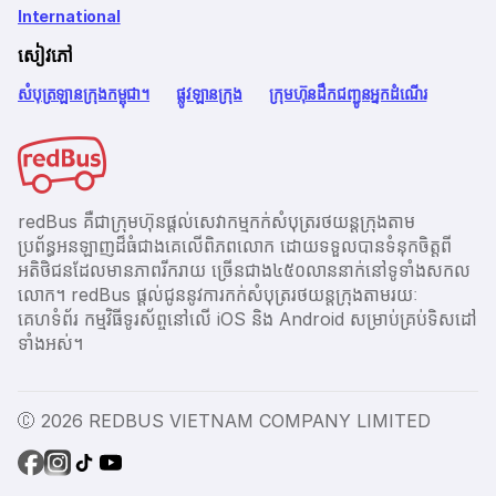
International
សៀវភៅ
សំបុត្រឡានក្រុងកម្ពុជា។
ផ្លូវឡានក្រុង
ក្រុមហ៊ុនដឹកជញ្ជូនអ្នកដំណើរ
redBus គឺជាក្រុមហ៊ុនផ្តល់សេវាកម្មកក់សំបុត្ររថយន្តក្រុងតាម
ប្រព័ន្ធអនឡាញដ៏ធំជាងគេលើពិភពលោក ដោយទទួលបានទំនុកចិត្តពី
អតិថិជនដែលមានភាពរីករាយ ច្រើនជាង​៤៥០លាននាក់នៅទូទាំងសកល
លោក។ redBus ផ្ដល់ជូននូវការកក់សំបុត្ររថយន្តក្រុងតាមរយៈ
គេហទំព័រ កម្មវិធីទូរស័ព្ចនៅលើ iOS និង Android សម្រាប់គ្រប់ទិសដៅ
ទាំងអស់។
Ⓒ 2026 REDBUS VIETNAM COMPANY LIMITED