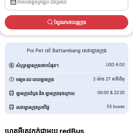
កាលបរិច្ឆេទត្រឡប់ (ជម្រើស)
ស្វែងរករថយន្តក្រុង
Poi Pet ទៅ Battambang សេវាឡានក្រុង
USD 6.00
សំបុត្រឡានក្រុងថោកបំផុត។
2 ម៉ោង 27 នាទី​ដើម្
មធ្យម រយៈពេលឡានក្រុង
06:00
&
22:30
ឡានក្រុងដំបូង និង ឡានក្រុងចុងក្រោយ
55
buses
សេវាឡានក្រុងប្រចាំថ្ងៃ
ហេតុអ្វីត្រូវកក់ជាមួយ redBus