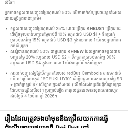
សំចៃ។
អ្នកអាចទទួលបានបញ្ចុះតម្លៃរហូតដល់ 50% លើការកក់សំបុត្ររថយន្តទាំងអស់
ដោយប្រើកូដខាងក្រោម៖
ទទួលបានបញ្ចុះតម្លៃរហូតដល់ 25% ដោយប្រើកូដ
KHBUS
។ ប្រើកូដនេះ
ដើម្បីទទួលបានបញ្ចុះតម្លៃចាប់ពី 10% រហូតដល់ USD $1 + ទឹកប្រាក់
ត្រលប់មកវិញ 15% រហូតដល់ USD $3 ក្នុងរយៈពេល 1 ម៉ោងបន្ទាប់ពីការ
កក់សំបុត្រ។
សន្សំបានរហូតដល់ 50% ជាមួយកូដ
KHNEW
ដែលអ្នកអាចទទួលបាន
បញ្ចុះតម្លៃ 20% រហូតដល់ USD $2 + ទឹកប្រាក់ត្រលប់មកវិញ 30%
រហូតដល់ USD $4 ក្នុងរយៈពេល 1 ម៉ោងបន្ទាប់ពីកក់សំបុត្រ។
ការលក់បញ្ចុះតម្លៃថ្ងៃបើកប្រាក់ខែរបស់ redBus Cambodia បានមកដល់
ហើយ! ប្រើលេខកូដ "BOEUKLUY10" ដើម្បីទទួលបានការបញ្ចុះតម្លៃ $3
+ ប្រាក់ត្រឡប់ $7 លើឡានក្រុងទាំងអស់ (លើកលែងតែប្រតិបត្តិករឡានក្រុង
ដែលបានជ្រើសរើស)។ ប្រញាប់ឡើង ការផ្តល់ជូននេះមានសុពលភាពរហូត
ដល់ថ្ងៃទី 4 ខែមីនា ឆ្នាំ 2026។
រឿងដែលត្រូវចងចាំមុននឹងជ្រើសយកការធ្វើ
ដំណើរតាមរថយន្តពី Poi Pet ទៅ