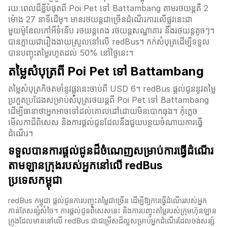
រយៈពេលដ៏ខ្លីបំផុតពី Poi Pet ទៅ Battambang តាមរថយន្តគឺ 2
ម៉ោង 27 នាទី​ដើម្។ មានរថយន្តជាច្រើនដំណើរការលើផ្លូវនេះជា
មួយម៉ូឌែលកៅអីទំនើប រថយន្តគេង រថយន្តសណ្ឋាគារ និងរថយន្តតូចៗ។
បានក្លាយជារឿងងាយស្រួលនៅលើ redBus។ កក់សំបុត្រដើម្បីទទួល
បានបញ្ចុះតម្លៃរហូតដល់ 50% នៅថ្ងៃនេះ។
តម្លៃសំបុត្រពី Poi Pet ទៅ Battambang
តម្លៃសំបុត្រកិចតមាំនូវផ្លូវនេះចាប់ពី USD 6។ redBus ផ្តល់ជូននូវតម្លៃ
ប្រកួតប្រជែងសម្រាប់សំបុត្ររថយន្តពី Poi Pet ទៅ Battambang
ដើម្បីធានាថាអ្នកអាចទៅដល់គោលដៅដោយមិនបោកធុង។ កុំភ្លេច
មើលកាដ៏ពិសេស និងការផ្តល់ជូនដែលនឹងជួយបន្ថយចំណាយការធ្វើ
ដំណើរ។
ទទួលបានការផ្តល់ជូនដ៏ចំណេញសម្រាប់ការធ្វើដំណើរ
តាមឡានក្រុងរបស់អ្នកនៅលើ
redBus
ប្រទេសកម្ពុជា
redBus កម្ពុជា​ ផ្តល់ជូនការបញ្ចុះតម្លៃជាច្រើន ដើម្បីឱ្យការធ្វើដំណើររបស់អ្នក
កាន់តែសន្សំសំចៃ។ ការផ្តល់ជូនពិសេសនេះ និងការបញ្ចុះតម្លៃរបស់ក្រុមហ៊ុនឡាន
ក្រុងដែលមាននៅលើ redBus​ ជាជម្រើសដ៏ល្អសម្រាប់អ្នកដំណើរដែលចង់សន្ស៉