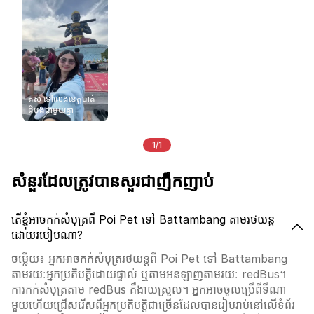
តស់ ទៅលេងខេត្តបាត់
ដំបងជាមួយគ្នា
1/1
សំនួរដែលត្រូវបានសួរជាញឹកញាប់
តើខ្ញុំអាចកក់សំបុត្រពី Poi Pet ទៅ Battambang តាមរថយន្ត
ដោយរបៀបណា?
ចម្លើយ៖ អ្នកអាចកក់សំបុត្ររថយន្តពី Poi Pet ទៅ Battambang
តាមរយៈអ្នកប្រតិបត្តិដោយផ្ទាល់ ឬតាមអនឡាញតាមរយៈ redBus។
ការកក់សំបុត្រតាម redBus គឺងាយស្រួល។ អ្នកអាចចូលប្រើពីទីណា
មួយហើយជ្រើសរើសពីអ្នកប្រតិបត្តិជាច្រើនដែលបានរៀបរាប់នៅលើទំព័រ