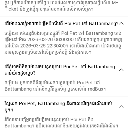
ផ្លូវ ឬក៏កាលវិភាគប្រចាំថ្ងៃ។ ពេលដែលការទូទាត់ត្រូវបានធ្វើហើយ M-
Ticket នឹងត្រូវផ្ញើភ្លាមៗទៅឧបករណ៍ចល័តរបស់អ្នក។
តើម៉ោងណាខ្ញុំអាចចាប់ផ្ដើមដំណើរពី Poi Pet ទៅ Battambang?
ចម្លើយ៖ រថយន្តដំបូងសម្រាប់ផ្លូវពី Poi Pet ទៅ Battambang ចាប់
ផ្ដើមនៅម៉ោង 2026-03-26 06:00:00 ហើយរថយន្តចុងក្រោយចេញ
នៅម៉ោង 2026-03-26 22:30:00។ ទោះបីជាយ៉ាងណា ម៉ោងរថយន្ត
អាចខុសគ្នាអាស្រ័យទៅលើអ្នកប្រតិបត្តិ និងរដូវកាល។
តើខ្ញុំអាចពិនិត្យម៉ោងរថយន្តសម្រាប់ Poi Pet ទៅ Battambang
បានយ៉ាងដូចម្តេច?
ចម្លើយ៖ អ្នកអាចពិនិត្យម៉ោងរថយន្តសម្រាប់ Poi Pet ទៅ
Battambang នៅលើកម្មវិធីទូរស័ព្ទ ឬគេហទំព័រ redBus។
ស្វែងរក Poi Pet, Battambang និងកាលបរិច្ឆេទដំណើររបស់
អ្នក។
រំកិលទៅបញ្ជីអ្នកប្រតិបត្តិរថយន្តសម្រាប់ Poi Pet និង
Battambang។ ជ្រើសពេលវេលានិងរថយន្តដែលអ្នកចង់ធ្វើដំណើរ។