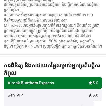
ជម្រើសទូទាត់សំបុត្ររថយន្តមានសុវត្ថិភាព និងធ្វើតាមស្តង់ដារសុវត្ថិភាព
ខ្ពស់បំផុត។
នៅពេលកក់សំបុត្ររថយន្តតាមអនឡាញ គេហទំព័រ redBus មាន
ទិន្នន័យបច្ចុប្បន្នអំពីកាលវិភាគរថយន្តទាំងអស់។
M-Ticket របស់អ្នកនឹងរួមបញ្ចូលព័ត៌មានកន្លែងយក និងដាក់ចុះ រួមជា
មួយកន្លែងឈប់តាមផ្លូវ។ អ្នកក៏អាចពិនិត្យព័ត៌មានអំពីរថយន្តនៅលើ
គេហទំព័រ ឬក៏នៅលើកម្មវិធីទូរស័ព្ទ redBus របស់យើងផងដែរ។
អ្នកប្រើថ្មីអាចសន្សំបានរហូតដល់ 50% ក្នុងការកក់សំបុត្រក្នុងលើក
ដំបូង។ ប្រើកូដ KHNEW។ ប្រញាប់ឡើង ព្រោះការផ្តល់ជូនមានកំណត់។
ការពិនិត្យ និងការវាយតម្លៃសម្រាប់អ្នកប្រតិបត្តិករ
កំពូល
Vireak Buntham Express
5.0
Saly VIP
5.0