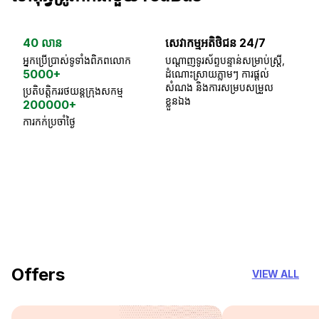
40 លាន
សេវាកម្មអតិថិជន 24/7
ធា
អ្នកប្រើប្រាស់ទូទាំងពិភពលោក
បណ្តាញទូរស័ព្ទបន្ទាន់សម្រាប់ស្ត្រី,
ស្
5000+
ដំណោះស្រាយភ្លាមៗ ការផ្តល់
ប្
សំណង និងការសម្របសម្រួល
ប្រតិបត្តិកររថយន្តក្រុងសកម្ម
ខ្លួនឯង
200000+
ការកក់ប្រចាំថ្ងៃ
18 Years of experience
you can trust
Offers
VIEW ALL