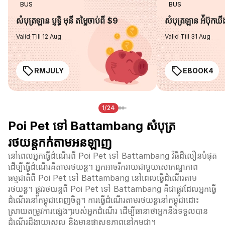
BUS
BUS
សំបុត្រឡាន ប្ញទ្ធិ មុនី តម្លៃចាប់ពី $9
សំបុត្រឡាន អ៉ីប៊ុកឃ
Valid Till 12 Aug
Valid Till 31 Aug
RMJULY
EBOOK4
1/24
Poi Pet ទៅ Battambang សំបុត្រ
រថយន្តកក់តាមអនឡាញ
នៅពេលអ្នកធ្វើដំណើរពី Poi Pet ទៅ Battambang វិធីដ៏លឿនបំផុត
ដើម្បីធ្វើដំណើរគឺតាមរថយន្ត។ អ្នកអាចរីករាយជាមួយសោភណ្ឌភាព
ធម្មជាតិពី Poi Pet ទៅ Battambang នៅពេលធ្វើដំណើរតាម
រថយន្ត។ ផ្លូវរថយន្តពី Poi Pet ទៅ Battambang គឺជាផ្លូវដែលអ្នកធ្វើ
ដំណើរនៅកម្ពុជាពេញចិត្ត។ ការធ្វើដំណើរតាមរថយន្តនៅកម្ពុជាដោះ
ស្រាយតម្រូវការផ្សេងៗរបស់អ្នកដំណើរ ដើម្បីធានាថាអ្នកនឹងទទួលបាន
ដំណើរដ៏ងាយស្រួល និងមានផាសុខភាពនៅកម្ពុជា។