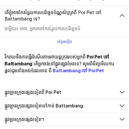
តើខ្ញុំអាចកែសំរួលកាលបរិច្ឆេទប័ណ្ណសំបុត្រពី Poi Pet ទៅ
Battambang ទេ?
ចម្លើយ៖ អាច, អ្នកអាចកែសំរួលកាលបរិច្ឆេទប័
បន្ថែមទៀត
រីករាយនឹងការធ្វើដំណើរតាមរថយន្តក្រុងរបស់អ្នកពី
Poi Pet ទៅ
Battambang
តើអ្នកចង់ទៅផ្លូវផ្សេងមែនទេ? សូមពិនិត្យមើលការ
ផ្តល់ជូនទាំងអស់ដែលមាន ពី
Battambang ទៅ Poi Pet
ផ្លូវឡានក្រុងផ្សេងទៀតពី Poi Pet
ផ្លូវឡានក្រុងផ្សេងទៀតទៅកាន់ Battambang
ផ្លូវឡានក្រុងផ្សេងទៀត។