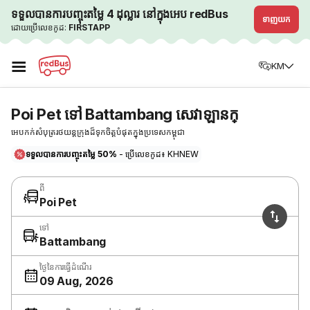
ទទួលបានការបញ្ចុះតម្លៃ 4 ដុល្លារ នៅក្នុងអេប redBus
ទាញយក
ដោយប្រើលេខកូដ:
FIRSTAPP
☰
KM
Poi Pet ទៅ Battambang សេវាឡានក្
អេបកក់សំបុត្ររថយន្តក្រុងដ៏ទុកចិត្តបំផុតក្នុងប្រទេសកម្ពុជា
ទទួលបានការបញ្ចុះតម្លៃ 50%
- ប្រើលេខកូដ៖ KHNEW
ពី
Poi Pet
ទៅ
Battambang
ថ្ងៃនៃការធ្វើដំណើរ
09 Aug, 2026