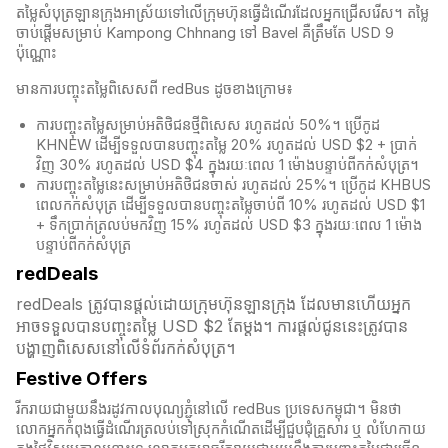
តម្លៃសំបុត្រឡានក្រុងអាស្រ័យទៅលើក្រុមហ៊ុនធ្វើដំណើរដែលអ្នកជ្រើសរើស។ តម្លៃ
ចាប់ផ្តើមសម្រាប់ Kampong Chhnang ទៅ Bavel គឺត្រឹមតែ USD 9
ប៉ុណ្ណោះ
មានការបញ្ចុះតម្លៃពិសេសពី redBus ដូចខាងក្រោម៖
ការបញ្ចុះតម្លៃសម្រាប់អតិថិជនថ្មីពិសេស រហូតដល់ 50%។ ប្រើកូដ
KHNEW ដើម្បីទទួលបានបញ្ចុះតម្លៃ 20% រហូតដល់ USD $2 + ប្រាក់
វិញ 30% រហូតដល់ USD $4 ក្នុងរយៈពេល 1 ម៉ោងបន្ទាប់ពីកក់សំបុត្រ។
ការបញ្ចុះតម្លៃនេះសម្រាប់អតិថិជនចាស់ រហូតដល់ 25%។ ប្រើកូដ KHBUS
ពេលកក់សំបុត្
រ ដើម្បីទទួលបានបញ្ចុះតម្លៃចាប់ពី 10% រហូតដល់ USD $1
+ ទឹកប្រាក់ត្រលប់មកវិញ 15% រហូតដល់ USD $3 ក្នុងរយៈពេល 1 ម៉ោង
បន្ទាប់ពីកក់សំបុត្
redDeals
redDeals ត្រូវបានផ្តល់ដោយក្រុមហ៊ុនឡានក្រុង ដែលមានហើយអ្នក
អាចទទួលបានបញ្ចុះតម្លៃ USD $2 តែម្ដង។ ការផ្តល់ជូននេះត្រូវបាន
បង្ហាញពិសេសនៅលើទំព័រកក់សំបុត្រ។​​
Festive Offers
រីករាយជាមួយនឹងរដូវកាលបុណ្យភ្ជុំ​នៅលើ redBus ប្រទេសកម្ពុជា។ មិនថា
លោកអ្នកកំពុងធ្វើដំណើរត្រលប់ទៅស្រុកកំណើតដើម្បីជួបជុំគ្រួសារ ឬ លំហែកាយ