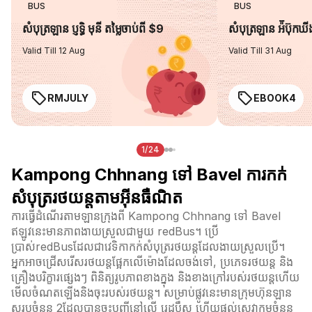
BUS
BUS
សំបុត្រឡាន ប្ញទ្ធិ មុនី តម្លៃចាប់ពី $9
សំបុត្រឡាន អ៉ីប៊ុកឃ
Valid Till 12 Aug
Valid Till 31 Aug
RMJULY
EBOOK4
1/24
Kampong Chhnang ទៅ Bavel ការកក់
សំបុត្ររថយន្តតាមអ៊ីនធឺណិត
ការធ្វើដំណើរតាមឡានក្រុងពី Kampong Chhnang ទៅ Bavel
ឥឡូវនេះមានភាពងាយស្រួលជាមួយ redBus។ ប្រើ
ប្រាស់redBusដែលជាវេទិកាកក់សំបុត្ររថយន្តដែលងាយស្រួលប្រើ។
អ្នកអាចជ្រើសរើសរថយន្តផ្អែកលើម៉ោងដែលចង់ទៅ, ប្រភេទរថយន្ត និង
គ្រឿងបរិក្ខារផ្សេងៗ ពិនិត្យរូបភាពខាងក្នុង និងខាងក្រៅរបស់រថយន្តហើយ
មើលចំណតឡើងនិងចុះរបស់រថយន្ត។ សម្រាប់ផ្លូវនេះមានក្រុមហ៊ុនឡាន
សរុបចំនួន 2ដែលបានចុះបញ្ជីនៅលើ រេដបឹស ហើយផ្តល់សេវាកម្មចំនួន