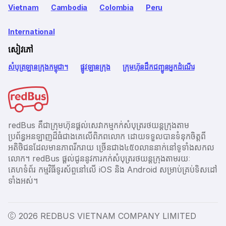
Vietnam
Cambodia
Colombia
Peru
International
សៀវភៅ
សំបុត្រឡានក្រុងកម្ពុជា។
ផ្លូវឡានក្រុង
ក្រុមហ៊ុនដឹកជញ្ជូនអ្នកដំណើរ
redBus គឺជាក្រុមហ៊ុនផ្តល់សេវាកម្មកក់សំបុត្ររថយន្តក្រុងតាម
ប្រព័ន្ធអនឡាញដ៏ធំជាងគេលើពិភពលោក ដោយទទួលបានទំនុកចិត្តពី
អតិថិជនដែលមានភាពរីករាយ ច្រើនជាង​៤៥០លាននាក់នៅទូទាំងសកល
លោក។ redBus ផ្ដល់ជូននូវការកក់សំបុត្ររថយន្តក្រុងតាមរយៈ
គេហទំព័រ កម្មវិធីទូរស័ព្ចនៅលើ iOS និង Android សម្រាប់គ្រប់ទិសដៅ
ទាំងអស់។
Ⓒ 2026 REDBUS VIETNAM COMPANY LIMITED