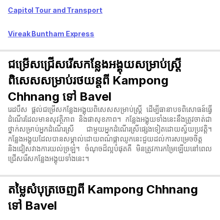
Capitol Tour and Transport
Vireak Buntham Express
ជម្រើសជ្រើសរើសកន្លែងអង្គុយសម្រាប់ស្ត្រី
ពិសេសសម្រាប់រថយន្តពី Kampong
Chhnang ទៅ Bavel
រេដបឹស ផ្តល់ជម្រើសកន្លែងអង្គុយពិសេសសម្រាប់ស្ត្រី ដើម្បីធានាបទពិសោធន៍ធ្វើ
ដំណើរដែលមានសុវត្ថិភាព និងផាសុខភាព។ កន្លែងអង្គុយទាំងនេះនឹងត្រូវចាត់ជា
ថ្នាក់សម្រាប់អ្នកដំណើរស្រី ជាមួយអ្នកដំណើរស្រីផ្សេងទៀតដោយស្វ័យប្រវត្តិ។
កន្លែងអង្គុយដែលបានសម្គាល់ដោយពណ៌ផ្កាឈូកនេះជួយដល់ការសម្រេចចិត្ត
និងជៀសវាងការយល់ច្រឡំ។ ចំណុចដ៏ល្អបំផុតគឺ មិនត្រូវការកម្រៃឡើយនៅពេល
ជ្រើសរើសកន្លែងអង្គុយទាំងនេះ។
តម្លៃសំបុត្រចេញពី Kampong Chhnang
ទៅ Bavel