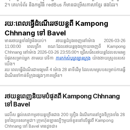
2។ គេហទំព័រ និងកម្មវិធី redBus ក៏មានជម្រើសភាសាខ្មែរ ផងដែរ។
រយៈពេលធ្វើដំណើររថយន្តពី Kampong
Chhnang ទៅ Bavel
មានរថយន្តទាំងថ្ងៃនិងយប់។ រថយន្តដំបូងចេញនៅម៉ោង 2026-03-26
11:00:00 ពេលព្រឹក ខណៈដែលរថយន្តចុងក្រោយចេញពី Kampong
Chhnang នៅម៉ោង 2026-03-26 23:55:00។ ជ្រើសរើសរថយន្តដែលសមរម្យ
បំផុតសម្រាប់អ្នក តាមរយៈវេទិកា
ការកក់សំបុត្រឡានក្រុង
យ៉ាងងាយស្រួលរបស់
យើង។
រយៈពេលធ្វើដំណើរជាមធ្យមគឺ 4 ម៉ោង 28 នាទី​ដើម្ ដែលសមស្របសម្រាប់ការធ្វើ
ដំណើរទៅកាន់ទីក្រុងផ្សេងៗភាគច្រើន។
រថយន្តពេញនិយមបំផុតពី Kampong Chhnang
ទៅ Bavel
រេដបឹស ផ្តល់សេវាកម្មរថយន្តច្រើនជាង 200 គ្រឿង ដំណើរការនៅក្នុងទីក្រុងទាំង 28
ទូទាំងប្រទេសកម្ពុជា។ ក្រុមហ៊ុនឡានល្បីៗមួយចំនួននៅលើផ្លូវពី Kampong
Chhnang ទៅ Bavel មានដូចជា៖