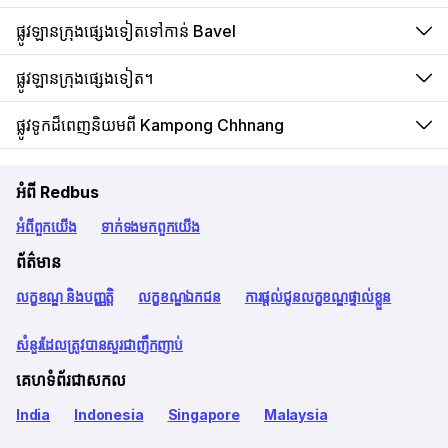
ផ្លូវឡានក្រុងផ្សេងទៀតទៅកាន់ Bavel
ផ្លូវឡានក្រុងផ្សេងទៀត។
ផ្លូវទូកដ៏ពេញនិយមពី Kampong Chhnang
អំពី Redbus
អំពី​ពួក​យើង
ទាក់ទង​មក​ពួក​យើង
ព័ត៌មាន
លក្ខខណ្ឌ និងបញ្ញត្តិ
លក្ខខណ្ឌឯកជន
ការផ្តល់ជូនលក្ខខណ្ឌផ្ទាល់ខ្លួន
សំនួរដែលត្រូវបានសួរជាញឹកញាប់
គេហទំព័រជាសកល
India
Indonesia
Singapore
Malaysia