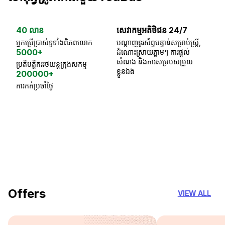
40 លាន
សេវាកម្មអតិថិជន 24/7
ធា
អ្នកប្រើប្រាស់ទូទាំងពិភពលោក
បណ្តាញទូរស័ព្ទបន្ទាន់សម្រាប់ស្ត្រី,
ស្
5000+
ដំណោះស្រាយភ្លាមៗ ការផ្តល់
ប្
សំណង និងការសម្របសម្រួល
ប្រតិបត្តិកររថយន្តក្រុងសកម្ម
ខ្លួនឯង
200000+
ការកក់ប្រចាំថ្ងៃ
18 Years of experience
you can trust
Offers
VIEW ALL