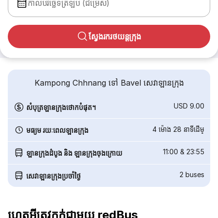
កាលបរិច្ឆេទត្រឡប់ (ជម្រើស)
ស្វែងរករថយន្តក្រុង
Kampong Chhnang ទៅ Bavel សេវាឡានក្រុង
USD 9.00
សំបុត្រឡានក្រុងថោកបំផុត។
4 ម៉ោង 28 នាទី​ដើម្
មធ្យម រយៈពេលឡានក្រុង
11:00
&
23:55
ឡានក្រុងដំបូង និង ឡានក្រុងចុងក្រោយ
2
buses
សេវាឡានក្រុងប្រចាំថ្ងៃ
ហេតុអ្វីត្រូវកក់ជាមួយ redBus