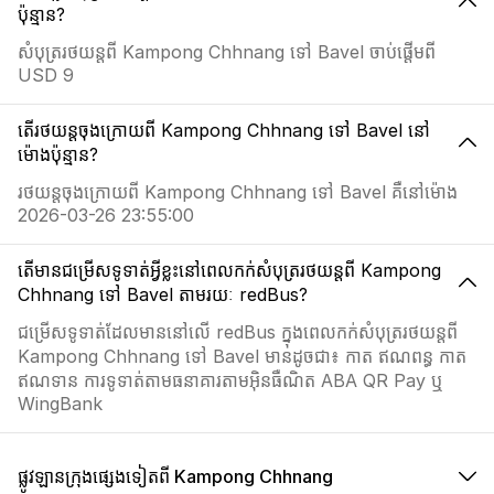
ប៉ុន្មាន?
សំបុត្ររថយន្តពី Kampong Chhnang ទៅ Bavel ចាប់ផ្តើមពី
USD 9
តើរថយន្តចុងក្រោយពី Kampong Chhnang ទៅ Bavel នៅ
ម៉ោងប៉ុន្មាន?
រថយន្តចុងក្រោយពី Kampong Chhnang ទៅ Bavel គឺនៅម៉ោង
2026-03-26 23:55:00
តើមានជម្រើសទូទាត់អ្វីខ្លះនៅពេលកក់សំបុត្ររថយន្តពី Kampong
Chhnang ទៅ Bavel តាមរយៈ redBus?
ជម្រើសទូទាត់ដែលមាននៅលើ redBus ក្នុងពេលកក់សំបុត្ររថយន្តពី
Kampong Chhnang ទៅ Bavel មានដូចជា៖ កាត ឥណពន្ធ កាត
ឥណទាន ការទូទាត់តាមធនាគារតាមអ៊ិនធឺណិត ABA QR Pay ឬ
WingBank
ផ្លូវឡានក្រុងផ្សេងទៀតពី Kampong Chhnang