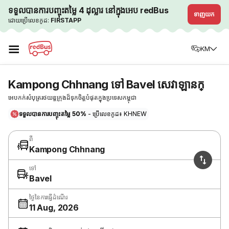
ទទួលបានការបញ្ចុះតម្លៃ 4 ដុល្លារ នៅក្នុងអេប redBus
ទាញយក
ដោយប្រើលេខកូដ:
FIRSTAPP
☰
KM
Kampong Chhnang ទៅ Bavel សេវាឡានក្
អេបកក់សំបុត្ររថយន្តក្រុងដ៏ទុកចិត្តបំផុតក្នុងប្រទេសកម្ពុជា
ទទួលបានការបញ្ចុះតម្លៃ 50%
- ប្រើលេខកូដ៖ KHNEW
ពី
Kampong Chhnang
ទៅ
Bavel
ថ្ងៃនៃការធ្វើដំណើរ
11 Aug, 2026