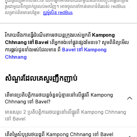
ក្នុងថ្ងៃវិស្សមកាលនោះទេ លោកអ្នកអាចរីករាយជាមួយនឹងការបញ្ចុះតម្លៃជាច្រើន
រួមជាមួយទឹកប្រាក់ត្រលប់មកវិញ។ អាចចូលទៅកាន់គេហទំព័ររបស់ redBus
សម្រាប់ព័តមានបន្ថែម:
ប្រូម៉ូសិន redBus
រីករាយនឹងការធ្វើដំណើរតាមរថយន្តក្រុងរបស់អ្នកពី
Kampong
Chhnang ទៅ Bavel
តើអ្នកចង់ទៅផ្លូវផ្សេងមែនទេ? សូមពិនិត្យមើល
ការផ្តល់ជូនទាំងអស់ដែលមាន ពី
Bavel ទៅ Kampong
Chhnang
សំណួរដែលគេសួរញឹកញាប់
តើមានប្រតិបត្តិការរថយន្តចំនួនប៉ុន្មាននៅលើផ្លូវពី Kampong
Chhnang ទៅ Bavel?
មានសរុប 2 ប្រតិបត្តិការរថយន្តនៅលើផ្លូវពី Kampong Chhnang
ទៅ Bavel
តើតម្លៃសំបុត្ររថយន្តពី Kampong Chhnang ទៅ Bavel