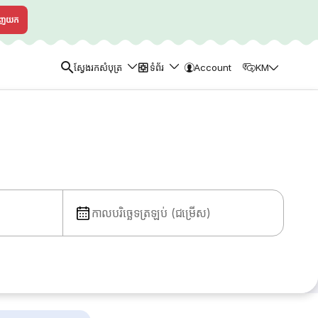
ាញយក
ស្វែងរកសំបុត្រ
ទំព័រ
Account
KM
កាលបរិច្ឆេទត្រឡប់ (ជម្រើស)