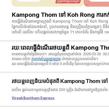
Kampong Thom ទៅ Koh Rong ការកក់សំប
ការធ្វើដំណើរតាមឡានក្រុងពី Kampong Thom ទៅ Koh Rong ឥឡ
ផ្អែកលើម៉ោងដែលចង់ទៅ, ប្រភេទរថយន្ត និងគ្រឿងបរិក្ខារផ្សេងៗ ពិ
នៅលើ រេដបឹស ហើយផ្តល់សេវាកម្មចំនួន 1។ គេហទំព័រ និងកម្មវិធី 
រយៈពេលធ្វើដំណើររថយន្តពី Kampong 
មានរថយន្តទាំងថ្ងៃនិងយប់។ រថយន្តដំបូងចេញនៅម៉ោង 2026-03-26 0
តាមរយៈវេទិកា
ការកក់សំបុត្រឡានក្រុង
យ៉ាងងាយស្រួលរបស់យើង។
រយៈពេលធ្វើដំណើរជាមធ្យមគឺ 6 ម៉ោង 0 នាទី​ដើម្ ដែលសមស្របសម្រាប់ការធ្
រថយន្តពេញនិយមបំផុតពី Kampong Thom ទៅ
រេដបឹស ផ្តល់សេវាកម្មរថយន្តច្រើនជាង 200 គ្រឿង ដំណើរការនៅក្នុងទីក្រុង
Vireak Buntham Express