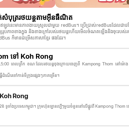
ុត្ររថយន្តតាមអ៊ីនធឺណិត
ូវនេះមានភាពងាយស្រួលជាមួយ redBus។ ប្រើប្រាស់redBusដែលជាវេទិកាក
និត្យរូបភាពខាងក្នុង និងខាងក្រៅរបស់រថយន្តហើយមើលចំណតឡើងនិងចុះរបស់រថយន
redBus ក៏មានជម្រើសភាសាខ្មែរ ផងដែរ។
Thom ទៅ Koh Rong
0:15:00 ពេលព្រឹក ខណៈដែលរថយន្តចុងក្រោយចេញពី Kampong Thom នៅម៉ោង 2
វើដំណើរទៅកាន់ទីក្រុងផ្សេងៗភាគច្រើន។
 Koh Rong
ទាំង 28 ទូទាំងប្រទេសកម្ពុជា។ ក្រុមហ៊ុនឡានល្បីៗមួយចំនួននៅលើផ្លូវពី Kampong Th