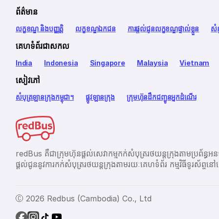
ព័ត៌មាន
លក្ខខណ្ឌ និងបញ្ញត្តិ
លក្ខខណ្ឌឯកជន
ការផ្តល់ជូនលក្ខខណ្ឌផ្ទាល់ខ្លួន
សំ
គេហទំព័រជាសកល
India
Indonesia
Singapore
Malaysia
Vietnam
សៀវភៅ
សំបុត្រឡានក្រុងកម្ពុជា។
ផ្លូវឡានក្រុង
ក្រុមហ៊ុនដឹកជញ្ជូនអ្នកដំណើរ
redBus គឺជាក្រុមហ៊ុនផ្តល់សេវាកម្មកក់សំបុត្ររថយន្តក្រុងតាម
ផ្ដល់ជូននូវការកក់សំបុត្ររថយន្តក្រុងតាមរយៈគេហទំព័រ កម្មវិធីទូរស័
Ⓒ 2026 Redbus (Cambodia) Co., Ltd