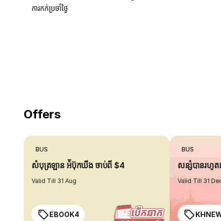
ការកក់ប្រចាំថ្ងៃ
18 Years of experience
you can trust
Offers
BUS
BUS
សំបុត្រឡាន អ៉ីប៊ុកឃីង ចាប់ពី $4
សន្សំបានរហូ
Valid Till 31 Aug
Valid Till 31 De
EBOOK4
KHNE