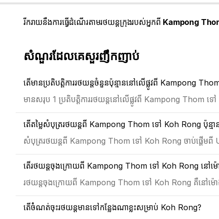
រីករាយនឹងការធ្វើដំណើរតាមរថយន្តក្រុងរបស់អ្នកពី
Kampong Thom
សំណួរដែលគេសួរញឹកញាប់
តើមានប្រតិបត្តិការរថយន្តចំនួនប៉ុន្មាននៅលើផ្លូវពី Kampong 
មានសរុប 1 ប្រតិបត្តិការរថយន្តនៅលើផ្លូវពី Kampong Thom 
តើតម្លៃសំបុត្ររថយន្តពី Kampong Thom ទៅ Koh Rong ប៉ុន្មា
សំបុត្ររថយន្តពី Kampong Thom ទៅ Koh Rong ចាប់ផ្តើមព
តើរថយន្តចុងក្រោយពី Kampong Thom ទៅ Koh Rong នៅម៉ោងប
រថយន្តចុងក្រោយពី Kampong Thom ទៅ Koh Rong គឺនៅម៉
តើចំំណត់ចុះរថយន្តមានទៅកន្លែងណាខ្លះសម្រាប់ Koh Rong?