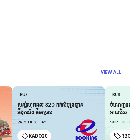
VIEW ALL
BUS
BUS
សន្សំរហូតដល់ $20 កក់សំបុត្រឡាន
ចំណេញដល់ $6 
អ៉ីប៊ុកឃីង អ៉ិចប្រេស
អាយប៊ិស
Valid Till 31 Dec
Valid Till 31 Dec
KADO20
RBGIAN