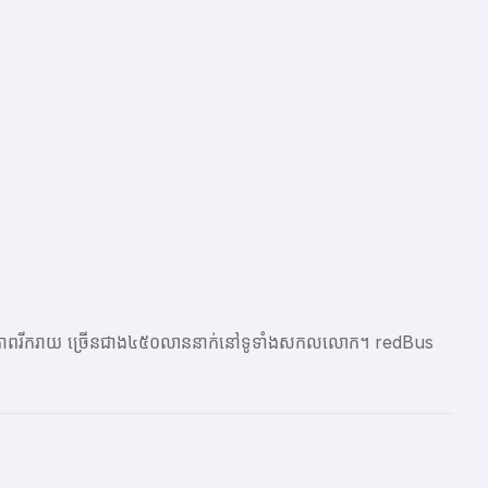
ែលមានភាពរីករាយ ច្រើនជាង​៤៥០លាននាក់នៅទូទាំងសកលលោក។ redBus