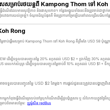
រីពិសេសសម្រាប់រថយន្តពី Kampong Thom ទៅ Ko
្វើដំណើរដែលមានសុវត្ថិភាព និងផាសុខភាព។ កន្លែងអង្គុយទាំងនេះនឹងត្រូវចាត់ជាថ្នាក់ស
ៀសវាងការយល់ច្រឡំ។ ចំណុចដ៏ល្អបំផុតគឺ មិនត្រូវការកម្រៃឡើយនៅពេលជ្រើសរើសកន្លែ
 Koh Rong
។ តម្លៃចាប់ផ្តើមសម្រាប់ Kampong Thom ទៅ Koh Rong គឺត្រឹមតែ USD 58 ប៉ុណ្ណោ
HNEW ដើម្បីទទួលបានបញ្ចុះតម្លៃ 20% រហូតដល់ USD $2 + ប្រាក់វិញ 30% រហូតដល់
BUS ពេលកក់សំបុត្
រ ដើម្បីទទួលបានបញ្ចុះតម្លៃចាប់ពី 10% រហូតដល់ USD $1 + ទ
ចទទួលបានបញ្ចុះតម្លៃ USD $2 តែម្ដង។ ការផ្តល់ជូននេះត្រូវបានបង្ហាញពិស
អ្នកកំពុងធ្វើដំណើរត្រលប់ទៅស្រុកកំណើតដើម្បីជួបជុំគ្រួសារ ឬ លំហែកាយក្នុងថ្ងៃវ
្រាប់ព័តមានបន្ថែម:
ប្រូម៉ូសិន redBus