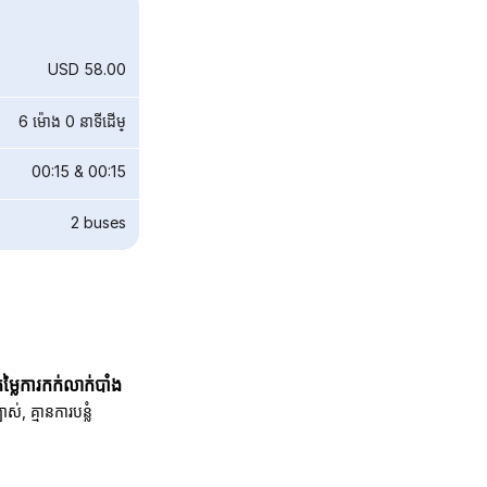
USD 58.00
6 ម៉ោង 0 នាទី​ដើម្
00:15
&
00:15
2
buses
តម្លៃការកក់លាក់បាំង
បាស់, គ្មានការបន្លំ