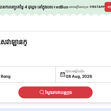
នការបញ្ចុះតម្លៃ 4 ដុល្លារ នៅក្នុងអេប redBus
·
ដោយប្រើលេខកូដ:
FIRSTAPP
ទ
េវាឡានក្
ថ្ងៃនៃការធ្វើដំណើរ
 Rong
08 Aug, 2026
ស្វែងរករថយន្តក្រុង