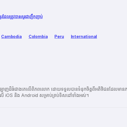
នួរដែលត្រូវបានសួរជាញឹកញាប់
Cambodia
Colombia
Peru
International
ប្រព័ន្ធអនឡាញដ៏ធំជាងគេលើពិភពលោក ដោយទទួលបានទំនុកចិត្តពីអតិថិជនដ
ព្ចនៅលើ iOS និង Android សម្រាប់គ្រប់ទិសដៅទាំងអស់។