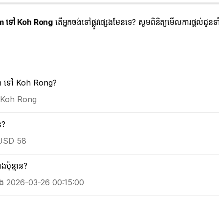
 ទៅ Koh Rong
តើអ្នកចង់ទៅផ្លូវផ្សេងមែនទេ? សូមពិនិត្យមើលការផ្តល់ជូ
Thom ទៅ Koh Rong?
ទៅ Koh Rong
ន?
ី USD 58
៉ុន្មាន?
ោង 2026-03-26 00:15:00