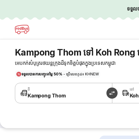
ទទួលបា
Kampong Thom ទៅ Koh Rong ស
អេបកក់សំបុត្ររថយន្តក្រុងដ៏ទុកចិត្តបំផុតក្នុងប្រទេសកម្ពុជា
ទទួលបានការបញ្ចុះតម្លៃ 50%
- ប្រើលេខកូដ៖ KHNEW
ពី
ទៅ
Kampong Thom
Koh