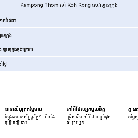
Kampong Thom ទៅ Koh Rong សេវាឡានក្រុង
ថោកបំផុត។
នក្រុង
ិង ឡានក្រុងចុងក្រោយ
ំថ្ងៃ
ធានាសំបុត្រតម្លៃទាប
កៅអីដែលអ្នកចូលចិត្ត
គ្មាន
ស្វែងរកបានតម្លៃធូរថ្លៃ? យើងនឹង
ជ្រើសរើសកៅអីដែលល្អបំផុត
តម្លៃច្
ប្រៀបធៀបវា។
សម្រាប់អ្នក