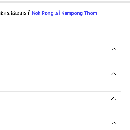
នទាំងអស់ដែលមាន ពី
Koh Rong ទៅ Kampong Thom