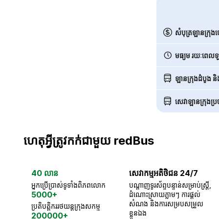
សំបុត្រឡានក្រុង
មធ្យម រយៈពេលឡា
ឡានក្រុងដំបូង ន
សេវាឡានក្រុងប្រចា
ហេតុអ្វីត្រូវកក់ជាមួយ redBus
40 លាន
សេវាកម្មអតិថិជន 24/7
អ្នកប្រើប្រាស់ទូទាំងពិភពលោក
បណ្តាញទូរស័ព្ទបន្ទាន់សម្រាប់ស្ត្រី,
5000+
ដំណោះស្រាយភ្លាមៗ ការផ្តល់
សំណង និងការសម្របសម្រួល
ប្រតិបត្តិកររថយន្តក្រុងសកម្ម
ខ្លួនឯង
200000+