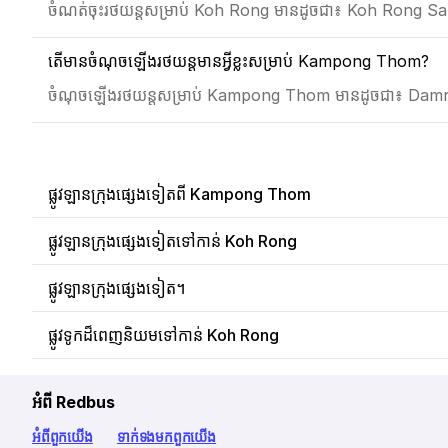
ចំណត់ចុះរថយន្តសម្រាប់ Koh Rong មានដូចជា៖ Koh Rong 
តើមានចំណុចឡើងរថយន្តមានអ្វីខ្លះសម្រាប់ Kampong Thom?
ចំណុចឡើងរថយន្តសម្រាប់ Kampong Thom មានដូចជា៖ Da
ផ្លូវឡានក្រុងផ្សេងទៀតពី Kampong Thom
ផ្លូវឡានក្រុងផ្សេងទៀតទៅកាន់ Koh Rong
ផ្លូវឡានក្រុងផ្សេងទៀត។
ផ្លូវទូកដ៏ពេញនិយមទៅកាន់ Koh Rong
អំពី Redbus
អំពី​ពួក​យើង
ទាក់ទង​មក​ពួក​យើង