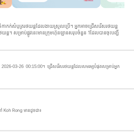
ក់សំបុត្ររថយន្តដែលងាយស្រួលប្រើ។ អ្នកអាចជ្រើសរើសរថយន្ត
្ត។ សម្រាប់ផ្លូវនេះមានក្រុមហ៊ុនឡានសរុបចំនួន 1ដែលបានចុះបញ្ជី
026-03-26 00:15:00។ ជ្រើសរើសរថយន្តដែលសមរម្យបំផុតសម្រាប់អ្នក
om ទៅ Koh Rong មានដូចជា៖