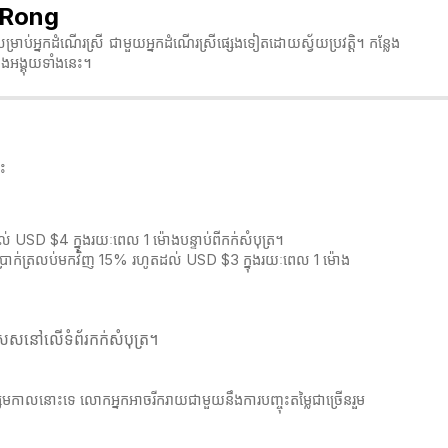
h Rong
ម្រាប់អ្នកដំណើរស្រី ជាមួយអ្នកដំណើរស្រីផ្សេងទៀតដោយស្វ័យប្រវត្តិ។ កន្លែង
ងអង្គុយទាំងនេះ។
ះ
 USD $4 ក្នុងរយៈពេល 1 ម៉ោងបន្ទាប់ពីកក់សំបុត្រ។
ឹកប្រាក់ត្រលប់មកវិញ 15% រហូតដល់ USD $3 ក្នុងរយៈពេល 1 ម៉ោង
េសនៅលើទំព័រកក់សំបុត្រ។​​
ិស្សមកាលនោះទេ លោកអ្នកអាចរីករាយជាមួយនឹងការបញ្ចុះតម្លៃជាច្រើនរួម