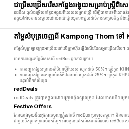
ជម្រើសជ្រើសរើសកន្លែងអង្គុយសម្រាប់ស្ត្
រេដបឹស ផ្តល់ជម្រើសកន្លែងអង្គុយពិសេសសម្រាប់ស្ត្រី ដើម្បីធានាបទពិសោធន៍ធ
អង្គុយដែលបានសម្គាល់ដោយពណ៌ផ្កាឈូកនេះជួយដល់ការសម្រេចចិត្ត
និងជ
តម្លៃសំបុត្រចេញពី Kampong Thom ទៅ
តម្លៃសំបុត្រឡានក្រុងអាស្រ័យទៅលើក្រុមហ៊ុនធ្វើដំណើរដែលអ្នកជ្រើសរើស
មានការបញ្ចុះតម្លៃពិសេសពី redBus ដូចខាងក្រោម៖
ការបញ្ចុះតម្លៃសម្រាប់អតិថិជនថ្មីពិសេស រហូតដល់ 50%។ ប្រើកូដ K
ការបញ្ចុះតម្លៃនេះសម្រាប់អតិថិជនចាស់ រហូតដល់ 25%។ ប្រើកូដ KH
បន្ទាប់ពីកក់សំបុត្
redDeals
redDeals ត្រូវបានផ្តល់ដោយក្រុមហ៊ុនឡានក្រុង ដែលមានហើយអ្នកអា
Festive Offers
រីករាយជាមួយនឹងរដូវកាលបុណ្យភ្ជុំ​នៅលើ redBus ប្រទេសកម្ពុជា។ មិនថាលោក
ជាមួយទឹកប្រាក់ត្រលប់មកវិញ។ អាចចូលទៅកាន់គេហទំព័ររបស់ redBus សម