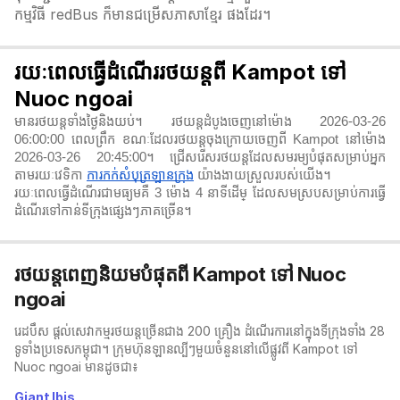
កម្មវិធី redBus ក៏មានជម្រើសភាសាខ្មែរ ផងដែរ។
រយៈពេលធ្វើដំណើររថយន្តពី Kampot ទៅ
Nuoc ngoai
មានរថយន្តទាំងថ្ងៃនិងយប់។ រថយន្តដំបូងចេញនៅម៉ោង 2026-03-26
06:00:00 ពេលព្រឹក ខណៈដែលរថយន្តចុងក្រោយចេញពី Kampot នៅម៉ោង
2026-03-26 20:45:00។ ជ្រើសរើសរថយន្តដែលសមរម្យបំផុតសម្រាប់អ្នក
តាមរយៈវេទិកា
ការកក់សំបុត្រឡានក្រុង
យ៉ាងងាយស្រួលរបស់យើង។
រយៈពេលធ្វើដំណើរជាមធ្យមគឺ 3 ម៉ោង 4 នាទី​ដើម្ ដែលសមស្របសម្រាប់ការធ្វើ
ដំណើរទៅកាន់ទីក្រុងផ្សេងៗភាគច្រើន។
រថយន្តពេញនិយមបំផុតពី Kampot ទៅ Nuoc
ngoai
រេដបឹស ផ្តល់សេវាកម្មរថយន្តច្រើនជាង 200 គ្រឿង ដំណើរការនៅក្នុងទីក្រុងទាំង 28
ទូទាំងប្រទេសកម្ពុជា។ ក្រុមហ៊ុនឡានល្បីៗមួយចំនួននៅលើផ្លូវពី Kampot ទៅ
Nuoc ngoai មានដូចជា៖
Giant Ibis