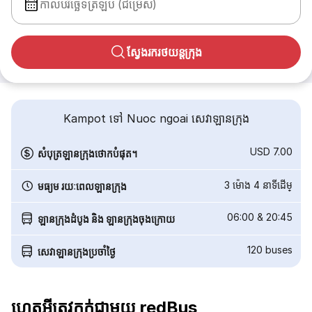
កាលបរិច្ឆេទត្រឡប់ (ជម្រើស)
ស្វែងរករថយន្តក្រុង
Kampot ទៅ Nuoc ngoai សេវាឡានក្រុង
USD 7.00
សំបុត្រឡានក្រុងថោកបំផុត។
3 ម៉ោង 4 នាទី​ដើម្
មធ្យម រយៈពេលឡានក្រុង
06:00
&
20:45
ឡានក្រុងដំបូង និង ឡានក្រុងចុងក្រោយ
120
buses
សេវាឡានក្រុងប្រចាំថ្ងៃ
ហេតុអ្វីត្រូវកក់ជាមួយ redBus