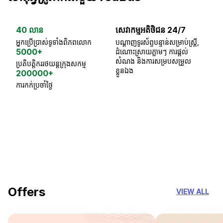
40 លាន
សេវាកម្មអតិថិជន 24/7
ធា
អ្នកប្រើប្រាស់ទូទាំងពិភពលោក
បណ្តាញទូរស័ព្ទបន្ទាន់សម្រាប់ស្ត្រី,
ស្
5000+
ដំណោះស្រាយភ្លាមៗ ការផ្តល់
ប្
សំណង និងការសម្របសម្រួល
ប្រតិបត្តិកររថយន្តក្រុងសកម្ម
ខ្លួនឯង
200000+
ការកក់ប្រចាំថ្ងៃ
18 Years of experience
you can trust
Offers
VIEW ALL