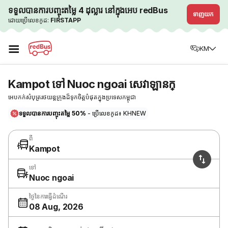
ទទួលបានការបញ្ចុះតម្លៃ 4 ដុល្លារ នៅក្នុងអេប redBus
ទាញយក
ដោយប្រើលេខកូដ:
FIRSTAPP
☰
KM
Kampot ទៅ Nuoc ngoai សេវាឡានក្
អេបកក់សំបុត្ររថយន្តក្រុងដ៏ទុកចិត្តបំផុតក្នុងប្រទេសកម្ពុជា
ទទួលបានការបញ្ចុះតម្លៃ 50%
- ប្រើលេខកូដ៖ KHNEW
ពី
Kampot
ទៅ
Nuoc ngoai
ថ្ងៃនៃការធ្វើដំណើរ
08 Aug, 2026