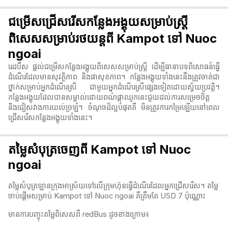
ជម្រើសជ្រើសរើសកន្លែងអង្គុយសម្រាប់ស្ត្រី
ពិសេសសម្រាប់រថយន្តពី Kampot ទៅ Nuoc
ngoai
រេដបឹស ផ្តល់ជម្រើសកន្លែងអង្គុយពិសេសសម្រាប់ស្ត្រី ដើម្បីធានាបទពិសោធន៍ធ្វើ
ដំណើរដែលមានសុវត្ថិភាព និងផាសុខភាព។ កន្លែងអង្គុយទាំងនេះនឹងត្រូវចាត់ជា
ថ្នាក់សម្រាប់អ្នកដំណើរស្រី ជាមួយអ្នកដំណើរស្រីផ្សេងទៀតដោយស្វ័យប្រវត្តិ។
កន្លែងអង្គុយដែលបានសម្គាល់ដោយពណ៌ផ្កាឈូកនេះជួយដល់ការសម្រេចចិត្ត
និងជៀសវាងការយល់ច្រឡំ។ ចំណុចដ៏ល្អបំផុតគឺ មិនត្រូវការកម្រៃឡើយនៅពេល
ជ្រើសរើសកន្លែងអង្គុយទាំងនេះ។
តម្លៃសំបុត្រចេញពី Kampot ទៅ Nuoc
ngoai
តម្លៃសំបុត្រឡានក្រុងអាស្រ័យទៅលើក្រុមហ៊ុនធ្វើដំណើរដែលអ្នកជ្រើសរើស។ តម្លៃ
ចាប់ផ្តើមសម្រាប់ Kampot ទៅ Nuoc ngoai គឺត្រឹមតែ USD 7 ប៉ុណ្ណោះ
មានការបញ្ចុះតម្លៃពិសេសពី redBus ដូចខាងក្រោម៖