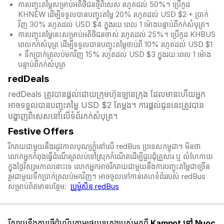
ការបញ្ចុះតម្លៃសម្រាប់អតិថិជនថ្មីពិសេស រហូតដល់ 50%។ ប្រើកូដ
KHNEW ដើម្បីទទួលបានបញ្ចុះតម្លៃ 20% រហូតដល់ USD $2 + ប្រាក់
វិញ 30% រហូតដល់ USD $4 ក្នុងរយៈពេល 1 ម៉ោងបន្ទាប់ពីកក់សំបុត្រ។
ការបញ្ចុះតម្លៃនេះសម្រាប់អតិថិជនចាស់ រហូតដល់ 25%។ ប្រើកូដ KHBUS
ពេលកក់សំបុត្
រ ដើម្បីទទួលបានបញ្ចុះតម្លៃចាប់ពី 10% រហូតដល់ USD $1
+ ទឹកប្រាក់ត្រលប់មកវិញ 15% រហូតដល់ USD $3 ក្នុងរយៈពេល 1 ម៉ោង
បន្ទាប់ពីកក់សំបុត្
redDeals
redDeals ត្រូវបានផ្តល់ដោយក្រុមហ៊ុនឡានក្រុង ដែលមានហើយអ្នក
អាចទទួលបានបញ្ចុះតម្លៃ USD $2 តែម្ដង។ ការផ្តល់ជូននេះត្រូវបាន
បង្ហាញពិសេសនៅលើទំព័រកក់សំបុត្រ។​​
Festive Offers
រីករាយជាមួយនឹងរដូវកាលបុណ្យភ្ជុំ​នៅលើ redBus ប្រទេសកម្ពុជា។ មិនថា
លោកអ្នកកំពុងធ្វើដំណើរត្រលប់ទៅស្រុកកំណើតដើម្បីជួបជុំគ្រួសារ ឬ លំហែកាយ
ក្នុងថ្ងៃវិស្សមកាលនោះទេ លោកអ្នកអាចរីករាយជាមួយនឹងការបញ្ចុះតម្លៃជាច្រើន
រួមជាមួយទឹកប្រាក់ត្រលប់មកវិញ។ អាចចូលទៅកាន់គេហទំព័ររបស់ redBus
សម្រាប់ព័តមានបន្ថែម:
ប្រូម៉ូសិន redBus
រីករាយនឹងការធ្វើដំណើរតាមរថយន្តក្រុងរបស់អ្នកពី
Kampot ទៅ Nuoc