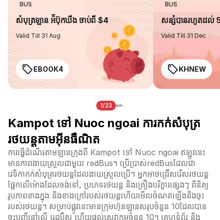
BUS
BUS
សំបុត្រឡាន អ៉ីប៊ុកឃីង ចាប់ពី $4
សន្សំបានរហូតដល់
Valid Till 31 Aug
Valid Till 31 Dec
EBOOK4
KHNEW
1/23
Kampot ទៅ Nuoc ngoai ការកក់សំបុត្រ
រថយន្តតាមអ៊ីនធឺណិត
ការធ្វើដំណើរតាមឡានក្រុងពី Kampot ទៅ Nuoc ngoai ឥឡូវនេះ
មានភាពងាយស្រួលជាមួយ redBus។ ប្រើប្រាស់redBusដែលជា
វេទិកាកក់សំបុត្ររថយន្តដែលងាយស្រួលប្រើ។ អ្នកអាចជ្រើសរើសរថយន្ត
ផ្អែកលើម៉ោងដែលចង់ទៅ, ប្រភេទរថយន្ត និងគ្រឿងបរិក្ខារផ្សេងៗ ពិនិត្យ
រូបភាពខាងក្នុង និងខាងក្រៅរបស់រថយន្តហើយមើលចំណតឡើងនិងចុះ
របស់រថយន្ត។ សម្រាប់ផ្លូវនេះមានក្រុមហ៊ុនឡានសរុបចំនួន 10ដែលបាន
ចុះបញ្ជីនៅលើ រេដបឹស ហើយផ្តល់សេវាកម្មចំនួន 10។ គេហទំព័រ និង