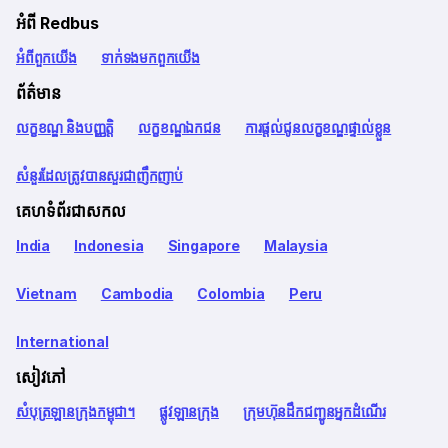
អំពី Redbus
អំពី​ពួក​យើង
ទាក់ទង​មក​ពួក​យើង
ព័ត៌មាន
លក្ខខណ្ឌ និងបញ្ញត្តិ
លក្ខខណ្ឌឯកជន
ការផ្តល់ជូនលក្ខខណ្ឌផ្ទាល់ខ្លួន
សំនួរដែលត្រូវបានសួរជាញឹកញាប់
គេហទំព័រជាសកល
India
Indonesia
Singapore
Malaysia
Vietnam
Cambodia
Colombia
Peru
International
សៀវភៅ
សំបុត្រឡានក្រុងកម្ពុជា។
ផ្លូវឡានក្រុង
ក្រុមហ៊ុនដឹកជញ្ជូនអ្នកដំណើរ