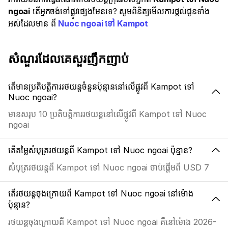
ngoai
តើអ្នកចង់ទៅផ្លូវផ្សេងមែនទេ? សូមពិនិត្យមើលការផ្តល់ជូនទាំង
អស់ដែលមាន ពី
Nuoc ngoai ទៅ Kampot
សំណួរដែលគេសួរញឹកញាប់
តើមានប្រតិបត្តិការរថយន្តចំនួនប៉ុន្មាននៅលើផ្លូវពី Kampot ទៅ
Nuoc ngoai?
មានសរុប 10 ប្រតិបត្តិការរថយន្តនៅលើផ្លូវពី Kampot ទៅ Nuoc
ngoai
តើតម្លៃសំបុត្ររថយន្តពី Kampot ទៅ Nuoc ngoai ប៉ុន្មាន?
សំបុត្ររថយន្តពី Kampot ទៅ Nuoc ngoai ចាប់ផ្តើមពី USD 7
តើរថយន្តចុងក្រោយពី Kampot ទៅ Nuoc ngoai នៅម៉ោង
ប៉ុន្មាន?
រថយន្តចុងក្រោយពី Kampot ទៅ Nuoc ngoai គឺនៅម៉ោង 2026-