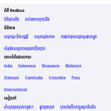
អំពី Redbus
អំពី​ពួក​យើង
ទាក់ទង​មក​ពួក​យើង
ព័ត៌មាន
លក្ខខណ្ឌ និងបញ្ញត្តិ
លក្ខខណ្ឌឯកជន
ការផ្តល់ជូនលក្ខខណ្ឌផ្ទាល់ខ្លួន
សំនួរដែលត្រូវបានសួរជាញឹកញាប់
គេហទំព័រជាសកល
India
Indonesia
Singapore
Malaysia
Vietnam
Cambodia
Colombia
Peru
International
សៀវភៅ
សំបុត្រឡានក្រុងកម្ពុជា។
ផ្លូវឡានក្រុង
ក្រុមហ៊ុនដឹកជញ្ជូនអ្នកដំណើរ