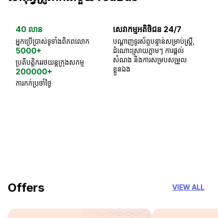
40 លាន
សេវាកម្មអតិថិជន 24/7
ធា
អ្នកប្រើប្រាស់ទូទាំងពិភពលោក
បណ្តាញទូរស័ព្ទបន្ទាន់សម្រាប់ស្ត្រី,
ស្
5000+
ដំណោះស្រាយភ្លាមៗ ការផ្តល់
ប្
សំណង និងការសម្របសម្រួល
ប្រតិបត្តិកររថយន្តក្រុងសកម្ម
ខ្លួនឯង
200000+
ការកក់ប្រចាំថ្ងៃ
18 Years of experience
you can trust
Offers
VIEW ALL