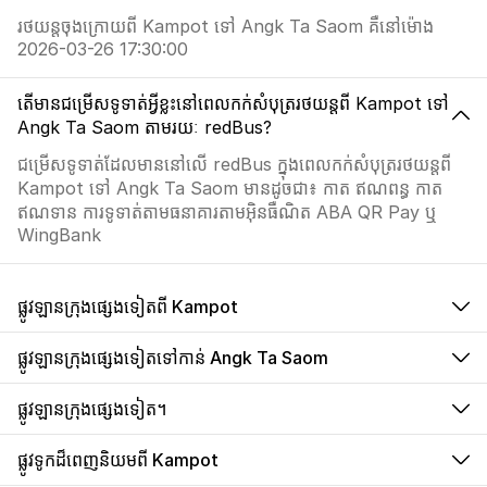
រថយន្តចុងក្រោយពី Kampot ទៅ Angk Ta Saom គឺនៅម៉ោង
2026-03-26 17:30:00
តើមានជម្រើសទូទាត់អ្វីខ្លះនៅពេលកក់សំបុត្ររថយន្តពី Kampot ទៅ
Angk Ta Saom តាមរយៈ redBus?
ជម្រើសទូទាត់ដែលមាននៅលើ redBus ក្នុងពេលកក់សំបុត្ររថយន្តពី
Kampot ទៅ Angk Ta Saom មានដូចជា៖ កាត ឥណពន្ធ កាត
ឥណទាន ការទូទាត់តាមធនាគារតាមអ៊ិនធឺណិត ABA QR Pay ឬ
WingBank
ផ្លូវឡានក្រុងផ្សេងទៀតពី Kampot
ផ្លូវឡានក្រុងផ្សេងទៀតទៅកាន់ Angk Ta Saom
ផ្លូវឡានក្រុងផ្សេងទៀត។
ផ្លូវទូកដ៏ពេញនិយមពី Kampot