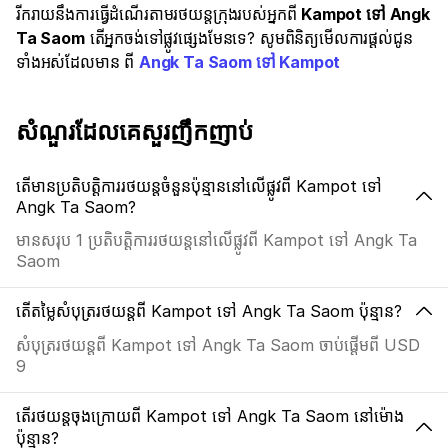
រីករាយនឹងការធ្វើដំណើរតាមរថយន្តក្រុងរបស់អ្នកពី
Kampot ទៅ Angk
Ta Saom
តើអ្នកចង់ទៅផ្លូវផ្សេងមែនទេ? សូមពិនិត្យមើលការផ្តល់ជូន
ទាំងអស់ដែលមាន ពី
Angk Ta Saom ទៅ Kampot
សំណួរដែលគេសួរញឹកញាប់
តើមានប្រតិបត្តិការរថយន្តចំនួនប៉ុន្មាននៅលើផ្លូវពី Kampot ទៅ
Angk Ta Saom?
មានសរុប 1 ប្រតិបត្តិការរថយន្តនៅលើផ្លូវពី Kampot ទៅ Angk Ta
Saom
តើតម្លៃសំបុត្ររថយន្តពី Kampot ទៅ Angk Ta Saom ប៉ុន្មាន?
សំបុត្ររថយន្តពី Kampot ទៅ Angk Ta Saom ចាប់ផ្តើមពី USD
9
តើរថយន្តចុងក្រោយពី Kampot ទៅ Angk Ta Saom នៅម៉ោង
ប៉ុន្មាន?