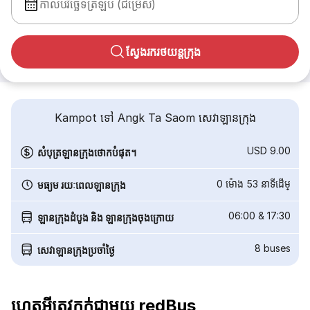
កាលបរិច្ឆេទត្រឡប់ (ជម្រើស)
ស្វែងរករថយន្តក្រុង
Kampot ទៅ Angk Ta Saom សេវាឡានក្រុង
USD 9.00
សំបុត្រឡានក្រុងថោកបំផុត។
0 ម៉ោង 53 នាទី​ដើម្
មធ្យម រយៈពេលឡានក្រុង
06:00
&
17:30
ឡានក្រុងដំបូង និង ឡានក្រុងចុងក្រោយ
8
buses
សេវាឡានក្រុងប្រចាំថ្ងៃ
ហេតុអ្វីត្រូវកក់ជាមួយ redBus