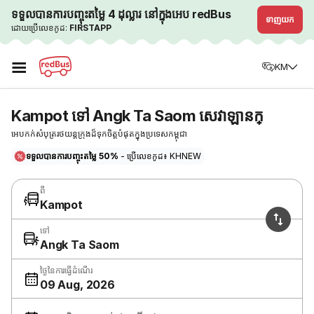
ទទួលបានការបញ្ចុះតម្លៃ 4 ដុល្លារ នៅក្នុងអេប redBus
ទាញយក
ដោយប្រើលេខកូដ:
FIRSTAPP
☰
KM
Kampot ទៅ Angk Ta Saom សេវាឡានក្
អេបកក់សំបុត្ររថយន្តក្រុងដ៏ទុកចិត្តបំផុតក្នុងប្រទេសកម្ពុជា
ទទួលបានការបញ្ចុះតម្លៃ 50%
- ប្រើលេខកូដ៖ KHNEW
ពី
Kampot
ទៅ
Angk Ta Saom
ថ្ងៃនៃការធ្វើដំណើរ
09 Aug, 2026