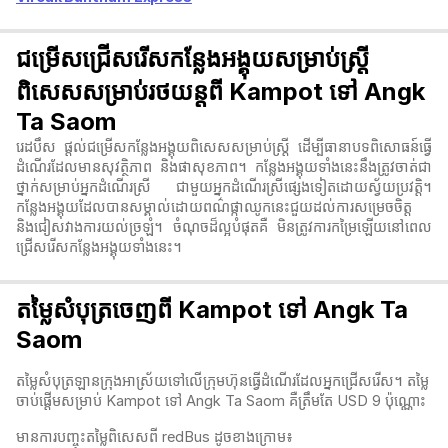
ជម្រើសជ្រើសរើសកន្លែងអង្គុយសម្រាប់ស្ត្រី
ពិសេសសម្រាប់រថយន្តពី Kampot ទៅ Angk
Ta Saom
រេដបឹស ផ្តល់ជម្រើសកន្លែងអង្គុយពិសេសសម្រាប់ស្ត្រី ដើម្បីធានាបទពិសោធន៍ធ្វើ
ដំណើរដែលមានសុវត្ថិភាព និងផាសុខភាព។ កន្លែងអង្គុយទាំងនេះនឹងត្រូវចាត់ជា
ថ្នាក់សម្រាប់អ្នកដំណើរស្រី ជាមួយអ្នកដំណើរស្រីផ្សេងទៀតដោយស្វ័យប្រវត្តិ។
កន្លែងអង្គុយដែលបានសម្គាល់ដោយពណ៌ផ្កាឈូកនេះជួយដល់ការសម្រេចចិត្ត
និងជៀសវាងការយល់ច្រឡំ។ ចំណុចដ៏ល្អបំផុតគឺ មិនត្រូវការកម្រៃឡើយនៅពេល
ជ្រើសរើសកន្លែងអង្គុយទាំងនេះ។
តម្លៃសំបុត្រចេញពី Kampot ទៅ Angk Ta
Saom
តម្លៃសំបុត្រឡានក្រុងអាស្រ័យទៅលើក្រុមហ៊ុនធ្វើដំណើរដែលអ្នកជ្រើសរើស។ តម្លៃ
ចាប់ផ្តើមសម្រាប់ Kampot ទៅ Angk Ta Saom គឺត្រឹមតែ USD 9 ប៉ុណ្ណោះ
មានការបញ្ចុះតម្លៃពិសេសពី redBus ដូចខាងក្រោម៖