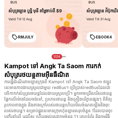
BUS
BUS
សំបុត្រឡាន ប្ញទ្ធិ មុនី តម្លៃចាប់ពី $9
សំបុត្រឡាន អ៉ីប៊ុកឃ
Valid Till 12 Aug
Valid Till 31 Aug
RMJULY
EBOOK4
1/24
Kampot ទៅ Angk Ta Saom ការកក់
សំបុត្ររថយន្តតាមអ៊ីនធឺណិត
ការធ្វើដំណើរតាមឡានក្រុងពី Kampot ទៅ Angk Ta Saom ឥឡូវ
នេះមានភាពងាយស្រួលជាមួយ redBus។ ប្រើប្រាស់redBusដែលជា
វេទិកាកក់សំបុត្ររថយន្តដែលងាយស្រួលប្រើ។ អ្នកអាចជ្រើសរើសរថយន្ត
ផ្អែកលើម៉ោងដែលចង់ទៅ, ប្រភេទរថយន្ត និងគ្រឿងបរិក្ខារផ្សេងៗ ពិនិត្យ
រូបភាពខាងក្នុង និងខាងក្រៅរបស់រថយន្តហើយមើលចំណតឡើងនិងចុះ
របស់រថយន្ត។ សម្រាប់ផ្លូវនេះមានក្រុមហ៊ុនឡានសរុបចំនួន 1ដែលបានចុះ
បញ្ជីនៅលើ រេដបឹស ហើយផ្តល់សេវាកម្មចំនួន 1។ គេហទំព័រ និងកម្មវិធី