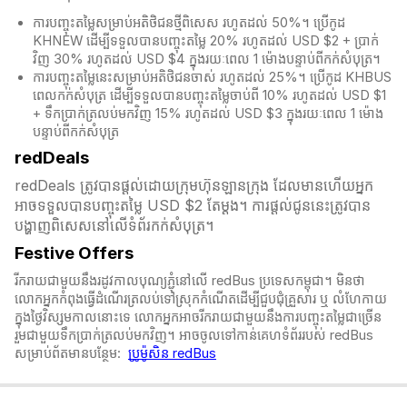
ការបញ្ចុះតម្លៃសម្រាប់អតិថិជនថ្មីពិសេស រហូតដល់ 50%។ ប្រើកូដ
KHNEW ដើម្បីទទួលបានបញ្ចុះតម្លៃ 20% រហូតដល់ USD $2 + ប្រាក់
វិញ 30% រហូតដល់ USD $4 ក្នុងរយៈពេល 1 ម៉ោងបន្ទាប់ពីកក់សំបុត្រ។
ការបញ្ចុះតម្លៃនេះសម្រាប់អតិថិជនចាស់ រហូតដល់ 25%។ ប្រើកូដ KHBUS
ពេលកក់សំបុត្
រ ដើម្បីទទួលបានបញ្ចុះតម្លៃចាប់ពី 10% រហូតដល់ USD $1
+ ទឹកប្រាក់ត្រលប់មកវិញ 15% រហូតដល់ USD $3 ក្នុងរយៈពេល 1 ម៉ោង
បន្ទាប់ពីកក់សំបុត្
redDeals
redDeals ត្រូវបានផ្តល់ដោយក្រុមហ៊ុនឡានក្រុង ដែលមានហើយអ្នក
អាចទទួលបានបញ្ចុះតម្លៃ USD $2 តែម្ដង។ ការផ្តល់ជូននេះត្រូវបាន
បង្ហាញពិសេសនៅលើទំព័រកក់សំបុត្រ។​​
Festive Offers
រីករាយជាមួយនឹងរដូវកាលបុណ្យភ្ជុំ​នៅលើ redBus ប្រទេសកម្ពុជា។ មិនថា
លោកអ្នកកំពុងធ្វើដំណើរត្រលប់ទៅស្រុកកំណើតដើម្បីជួបជុំគ្រួសារ ឬ លំហែកាយ
ក្នុងថ្ងៃវិស្សមកាលនោះទេ លោកអ្នកអាចរីករាយជាមួយនឹងការបញ្ចុះតម្លៃជាច្រើន
រួមជាមួយទឹកប្រាក់ត្រលប់មកវិញ។ អាចចូលទៅកាន់គេហទំព័ររបស់ redBus
សម្រាប់ព័តមានបន្ថែម:
ប្រូម៉ូសិន redBus