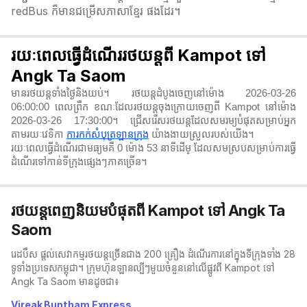
redBus ក៏មានជម្រើសភាសាខ្មែរ ផងដែរ។
រយៈពេលធ្វើដំណើររថយន្តពី Kampot ទៅ
Angk Ta Saom
មានរថយន្តទាំងថ្ងៃនិងយប់។ រថយន្តដំបូងចេញនៅម៉ោង 2026-03-26
06:00:00 ពេលព្រឹក ខណៈដែលរថយន្តចុងក្រោយចេញពី Kampot នៅម៉ោង
2026-03-26 17:30:00។ ជ្រើសរើសរថយន្តដែលសមរម្យបំផុតសម្រាប់អ្នក
តាមរយៈវេទិកា
ការកក់សំបុត្រឡានក្រុង
យ៉ាងងាយស្រួលរបស់យើង។
រយៈពេលធ្វើដំណើរជាមធ្យមគឺ 0 ម៉ោង 53 នាទី​ដើម្ ដែលសមស្របសម្រាប់ការធ្វើ
ដំណើរទៅកាន់ទីក្រុងផ្សេងៗភាគច្រើន។
រថយន្តពេញនិយមបំផុតពី Kampot ទៅ Angk Ta
Saom
រេដបឹស ផ្តល់សេវាកម្មរថយន្តច្រើនជាង 200 គ្រឿង ដំណើរការនៅក្នុងទីក្រុងទាំង 28
ទូទាំងប្រទេសកម្ពុជា។ ក្រុមហ៊ុនឡានល្បីៗមួយចំនួននៅលើផ្លូវពី Kampot ទៅ
Angk Ta Saom មានដូចជា៖
Vireak Buntham Express