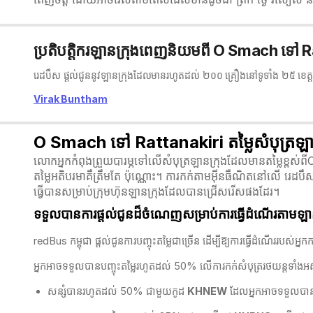
ប្រតិបត្តិករឡានក្រុងពេញនិយមពី O Smach ទៅ 
រេដបឹស ផ្តល់ជូននូវឡានក្រុងដែលមានរហូតដល់ ២០០ គ្រឿងនៅទូទាំង ២៥ ខេត្ត
Virak Buntham
O Smach ទៅ Rattanakiri តម្លៃសំបុត្រឡា
លោកអ្នកកំពុងព្រួយបារម្ភទៅលើសំបុត្រឡានក្រុងដែលមានតម្លៃខ្ពស់ពី
តម្លៃអតិបរមាគឺត្រឹមតែ ប៉ុណ្ណោះ។ ការកក់តាមអ៊ីនធឺណិតនៅលើ រេដបឹ
ធ្វើបានសម្រាប់ក្រុមហ៊ុនឡានក្រុងដែលបានជ្រើសរើសផងដែរ។
ទទួលបានការផ្តល់ជូនដ៏ចំណេញសម្រាប់ការធ្វើដំណើរតាមឡាន
redBus កម្ពុជា​ ផ្តល់ជូនការបញ្ចុះតម្លៃជាច្រើន ដើម្បីឱ្យការធ្វើដំណើររ
អ្នកអាចទទួលបានបញ្ចុះតម្លៃរហូតដល់ 50% លើការកក់សំបុត្ររថយន្តទាំង
សន្សំបានរហូតដល់ 50% ជាមួយកូដ
KHNEW
ដែលអ្នកអាចទទួលបានបញ