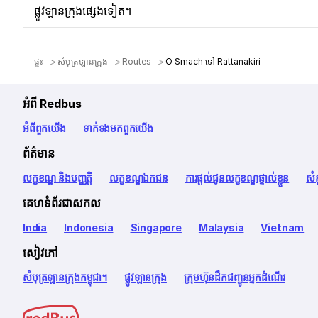
ផ្លូវឡានក្រុងផ្សេងទៀត។
ផ្ទះ
សំបុត្រឡានក្រុង
Routes
O Smach ទៅ Rattanakiri
អំពី Redbus
អំពី​ពួក​យើង
ទាក់ទង​មក​ពួក​យើង
ព័ត៌មាន
លក្ខខណ្ឌ និងបញ្ញត្តិ
លក្ខខណ្ឌឯកជន
ការផ្តល់ជូនលក្ខខណ្ឌផ្ទាល់ខ្លួន
សំ
គេហទំព័រជាសកល
India
Indonesia
Singapore
Malaysia
Vietnam
សៀវភៅ
សំបុត្រឡានក្រុងកម្ពុជា។
ផ្លូវឡានក្រុង
ក្រុមហ៊ុនដឹកជញ្ជូនអ្នកដំណើរ