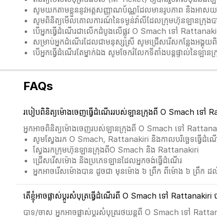
សូមយកតាមខ្លួននូវអត្តសញ្ញាណប័ណ្ណដែលមានរូបភាព និងអា
សូមពិនិត្យមើលគោលការណ៍នៃទម្ងន់វ៉ាលីដែលក្រុមហ៊ុនឡានក្រុង
បើអ្នកធ្វើដំណើរជាលើកដំបូងលើផ្លូវ O Smach ទៅ Rattanak
សម្រាប់អ្នកដំណើរដែលជាមនុស្សស្រី សូមជ្រើសរើសកន្លែងអង្គុយពិសេស
បើអ្នកធ្វើដំណើរតែម្នាក់ឯង សូមចែករំលែកទីតាំងបន្តផ្ទាល់នៃឡាន
FAQs
របៀបពិនិត្យម៉ោងចេញធ្វើដំណើររបស់ឡានក្រុងពី O Smach ទៅ R
អ្នកអាចពិនិត្យម៉ោងចេញរបស់ឡានក្រុងពី O Smach ទៅ Rattanakir
សូមស្វែងរក O Smach, Rattanakiri និងកាលបរិច្ឆេទធ្វើដំណ
ស្វែងរកក្រុមហ៊ុនឡានក្រុងពីO Smach និង Rattanakiri
ជ្រើសរើសម៉ោង និងប្រភេទឡានដែលអ្នកចង់ធ្វើដំណើរ
អ្នកអាចរើសម៉ោងបាន ដូចជា មុនម៉ោង ៦ ព្រឹក ពីម៉ោង ៦ ព្រឹក ដល់
តើខ្ញុំអាចផ្លាស់ប្ដូរសំបុត្រធ្វើដំណើរពី O Smach ទៅ Rattanakiri
បាទ/ចាស អ្នកអាចផ្លាស់ប្ដូរសំបុត្ររថយន្តពី O Smach ទៅ Rattanak