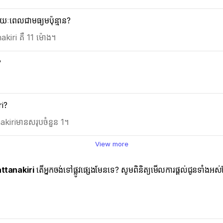
ៈពេលជាមធ្យមប៉ុន្មាន?
iri គឺ 11 ម៉ោង។
?
ri?
nakiriមានសរុបចំនួន 1។
View more
ttanakiri
តើអ្នកចង់ទៅផ្លូវផ្សេងមែនទេ? សូមពិនិត្យមើលការផ្តល់ជូនទាំងអ