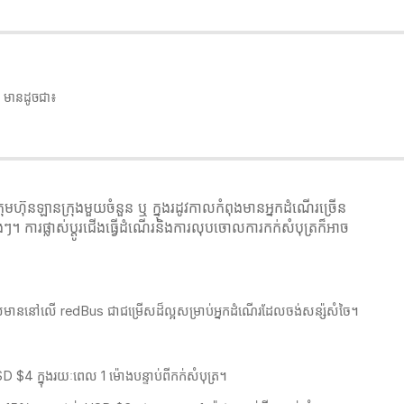
i មានដូចជា៖
ុមហ៊ុនឡានក្រុងមួយចំនួន ឬ ក្នុងរដូវកាលកំពុងមានអ្នកដំណើរច្រើន
ៗ។ ការផ្លាស់ប្ដូរជើងធ្វើដំណើរនិងការលុបចោលការកក់សំបុត្រក៏អាច
ក្រុងដែលមាននៅលើ redBus​ ជាជម្រើសដ៏ល្អសម្រាប់អ្នកដំណើរដែលចង់សន្ស៉សំចៃ។
4 ក្នុងរយៈពេល 1 ម៉ោងបន្ទាប់ពីកក់សំបុត្រ។