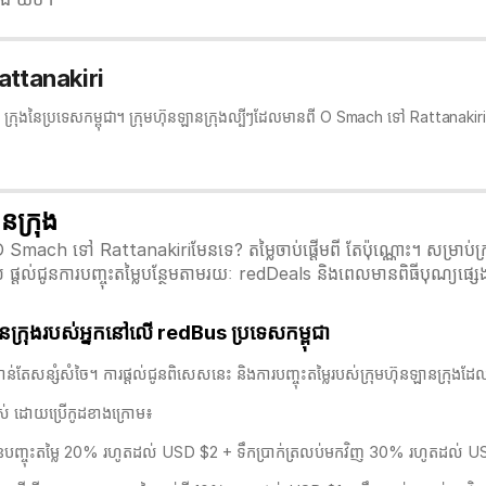
Rattanakiri
 ក្រុងនៃប្រទេសកម្ពុជា។ ក្រុមហ៊ុនឡានក្រុងល្បីៗដែលមានពី O Smach ទៅ Rattanakir
នក្រុង
O Smach ទៅ Rattanakiriមែនទេ? តម្លៃចាប់ផ្តើមពី តែប៉ុណ្ណោះ។ សម្រាប់ក្រ
ស ផ្តល់ជូនការបញ្ចុះតម្លៃបន្ថែមតាមរយៈ redDeals និងពេលមានពិធីបុណ្យផ្សេង
ក្រុងរបស់អ្នកនៅលើ redBus ប្រទេសកម្ពុជា
បស់អ្នកកាន់តែសន្សំសំចៃ។ ការផ្តល់ជូនពិសេសនេះ និងការបញ្ចុះតម្លៃរបស់ក្រុមហ៊ុនឡាន
អស់ ដោយប្រើកូដខាងក្រោម៖
្ចុះតម្លៃ 20% រហូតដល់ USD $2 + ទឹកប្រាក់ត្រលប់មកវិញ 30% រហូតដល់ USD $