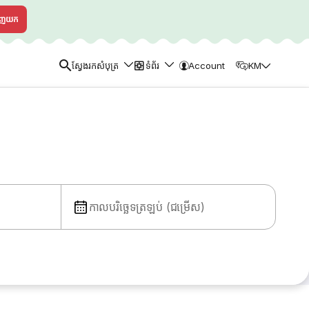
ាញយក
ស្វែងរកសំបុត្រ
ទំព័រ
Account
KM
កាលបរិច្ឆេទត្រឡប់ (ជម្រើស)