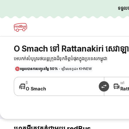
ទទួលបា
O Smach ទៅ Rattanakiri សេវាឡា
អេបកក់សំបុត្ររថយន្តក្រុងដ៏ទុកចិត្តបំផុតក្នុងប្រទេសកម្ពុជា
ទទួលបានការបញ្ចុះតម្លៃ 50%
- ប្រើលេខកូដ៖ KHNEW
ពី
ទៅ
O Smach
Rat
ហេតុអ្វីត្រូវកក់ជាមួយ redBus