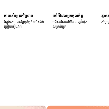
ធានាសំបុត្រតម្លៃទាប
កៅអីដែលអ្នកចូលចិត្ត
គ្មាន
ស្វែងរកបានតម្លៃធូរថ្លៃ? យើងនឹង
ជ្រើសរើសកៅអីដែលល្អបំផុត
តម្លៃច្
ប្រៀបធៀបវា។
សម្រាប់អ្នក