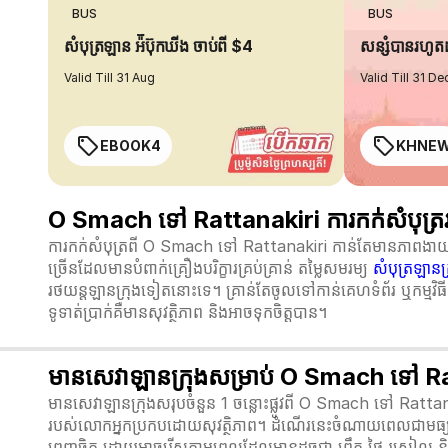
BUS
BUS
សំបុត្រឡាន អ៉ីប៊ុកឃីង ចាប់ពី $4
សន្សំបានរហូ
Valid Till 31 Aug
Valid Till 31 De
EBOOK4
KHNE
O Smach ទៅ Rattanakiri ការកក់សំបុត្ររ
ការកក់សំបុត្រពី O Smach ទៅ Rattanakiri កាន់តែមានភាពងាយស្រ
ច្រើនដែលមានបំពាក់គ្រឿងបរិក្ខារគ្រប់គ្រាន់ តម្លៃសមរម្យ
សំបុត្រឡានក្
រថយន្តឡានក្រុងទៀតនោះទេ។ គ្រាន់តែចូលទៅកាន់គេហទំព័រ ឬកម្មវិធី 
ទូទាត់ប្រាក់គឺមានសុវត្ថិភាព និងអាចទុកចិត្តបាន។
មានសេវាឡានក្រុងសម្រាប់ O Smach ទៅ R
មានសេវាឡានក្រុងសរុបចំនួន 1 ចន្លោះផ្លូវពី O Smach ទៅ Rattan
របស់លោកអ្នកប្រកបដោយសុវត្ថិភាព។ ដំណើរនេះចំណាយពេលជាមធ្
ពេញចិត្ត ដោយអាចរើសតាមពេលដែលមានដូចជា ព្រឹក ថ្ងៃ រសៀល ន