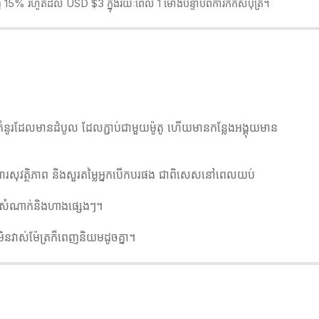
ិញ 15% រហូតដល់ USD $3 ក្នុងរយៈពេល 1 ម៉ោងបន្ទាប់ពីការកក់សំបុត្រ។
វង់គំនូរដែលមានដំបូល ដែលភ្ជាប់ជាមួយម៉ូតូ ហើយមានកន្លែងអង្គុយមាន
ការពារសុវត្ថិភាព និងសួរតម្លៃអ្នកបើកបរផង ជាពិសេសនៅពេលយប់
្ទះសំណាក់និងហាងផ្សេងៗ។
ីមិនវាស់ម៉ែត្រក៏ពេញនិយមដូចគ្នា។