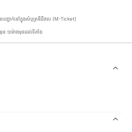
្ជាក់នៅក្នុងសំបុត្រឌីជីថល (M-Ticket)
ប់មុន ១ម៉ោងមុនដល់ទីតាំង