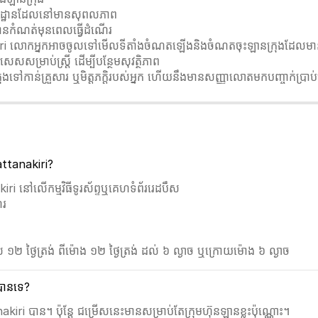
សយដ្ឋានដែលនៅមានសុពលភាព
បានកំណត់មុនពេលធ្វើដំណើរ
iri លោកអ្នកអាចចូលទៅមើលទីតាំងចំណតឡើងនិងចំណតចុះឡានក្រុងដែលមានបញ
សម្រាប់ស្ត្រី ដើម្បីបន្ថែមសុវត្ថិភាព
ក្រុងទៅកាន់គ្រួសារ ឬមិត្តភក្តិរបស់អ្នក ហើយនឹងមានសញ្ញាលោតមកបញ្ចាក់ប្រា
attanakiri?
i នៅលើកម្មវិធីទូរស័ព្ទឬគេហទំព័ររេដបឹស
ើរ
 ១២ ថ្ងៃត្រង់ ពីម៉ោង ១២ ថ្ងៃត្រង់ ដល់ ៦ ល្ងាច ឬក្រោយម៉ោង ៦ ល្ងាច
 បានទេ?
iri បាន។ ប៉ុន្តែ ជម្រើសនេះមានសម្រាប់តែក្រុមហ៊ុនឡានខ្លះប៉ុណ្ណោះ។