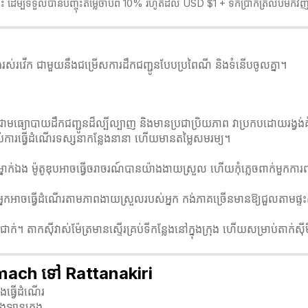
នេះ ដើម្បីទទួលបានបញ្ចុះតម្លៃចាប់ពី 10% រហូតដល់ USD $1 + ទឹកប្រាក់ត្រលប់មកវ
ិងរស់រវើក ជាមួយនឹងជម្រើសការដឹកជញ្ជូនបែបប្រពៃណី និងទំនើបចូលគ្នា។
ញនេះគឺជាមធ្យោបាយដឹកជញ្ជូនដ៏ល្បីល្បាញ និងមានប្រជាប្រិយភាព វាប្រកបដោយរង្
់ការធ្វើដំណើរទស្សនាកន្លែងនានា ហើយមានតម្លៃសមរម្យ។
ើរតែម្នាក់ឯង ម៉ូតូឌុបអាចធ្វើចរាចរណ៍បានយ៉ាងងាយស្រួល ហើយកុំភ្លេចពាក់មួក
ែលអ្នកអាចធ្វើដំណើរតាមភាពងាយស្រួលរបស់អ្នក កង់ភាគច្រើនមានឱ្យជួលតាមផ
ក់។ តាកសុីវាស់ម៉ែត្រមានស្ទើរគ្រប់ទីកន្លែងនៅក្នុងក្រុង ហើយសម្រាប់តាក់សុ
O Smach ទៅ Rattanakiri
ងធ្វើដំណើរ
ើងឡានក្រុង