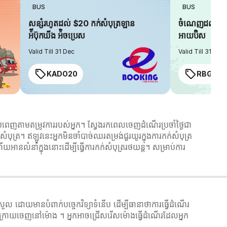
BUS
BUS
សន្សំរហូតដល់ $20 កក់សំបុត្រឡាន
ចំណេញដល់ $6 
អ៉ីប៊ុកឃីង អ៉ិចប្រេស
អាយប៊ិស
Valid Till 31 Dec
Valid Till 31 Dec
KADO20
RBGIAN
េញតាមតម្រូវការរបស់អ្នក។ ស្វែងរកពេលចេញដំណើរប្រចាំថ្ងៃជា
បុត្រ។ ឥឡូវនេះអ្នកមិនចាំបាច់ឈរតម្រង់ជួរយូរក្នុងការកក់សំបុត្រ
ានលំនាំក្នុងនោះដើម្បីធ្វើការកក់សំបុត្ររថយន្ត។ សម្រាប់ការ
 ដោយមានបំពាក់បច្ចេកវិទ្យាទំនើប ដើម្បីធានាថាការធ្វើដំណើរ
រោយចេញនៅម៉ោង ។ អ្នកអាចជ្រើសរើសម៉ោងធ្វើដំណើរដែលអ្នក