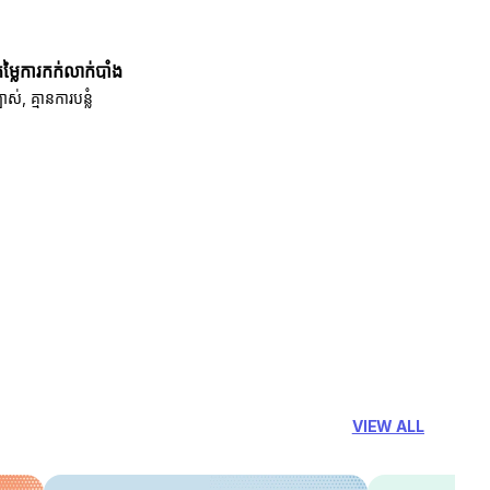
តម្លៃការកក់លាក់បាំង
បាស់, គ្មានការបន្លំ
VIEW ALL