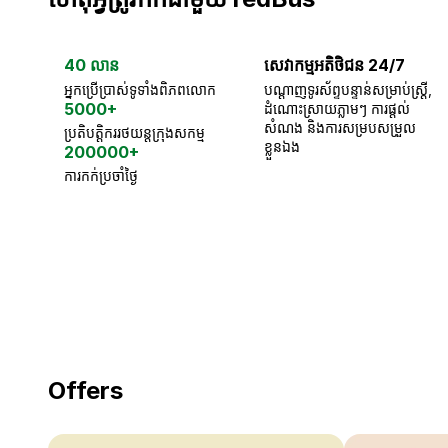
40 លាន
សេវាកម្មអតិថិជន 24/7
អ្នកប្រើប្រាស់ទូទាំងពិភពលោក
បណ្តាញទូរស័ព្ទបន្ទាន់សម្រាប់ស្ត្រី,
5000+
ដំណោះស្រាយភ្លាមៗ ការផ្តល់
សំណង និងការសម្របសម្រួល
ប្រតិបត្តិកររថយន្តក្រុងសកម្ម
ខ្លួនឯង
200000+
ការកក់ប្រចាំថ្ងៃ
18 Years of experience
you can trust
Offers