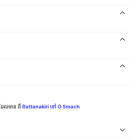
ស់ដែលមាន ពី
Rattanakiri ទៅ O Smach