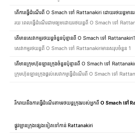
តើការធ្វើដំណើរពី O Smach ទៅ Rattanakiri ដោយរថយន្តមានរយ
រយៈពេលធ្វើដំណើរជាមធ្យមដោយរថយន្តពី O Smach ទៅ Rattanak
តើមានសេវាកម្មរថយន្តចំនួនប៉ុន្មានពី O Smach ទៅ Rattanakiri
សេវាកម្មរថយន្តពី O Smach ទៅ Rattanakiriមានសរុបចំនួន 1
តើមានក្រុមហ៊ុនឡានក្រុងចំនួនប៉ុន្មានពី O Smach ទៅ Rattanaki
ក្រុមហ៊ុនឡានក្រុងផ្ដល់សេវាកម្មធ្វើដំណើរពី O Smach ទៅ Ratta
រីករាយនឹងការធ្វើដំណើរតាមរថយន្តក្រុងរបស់អ្នកពី
O Smach ទៅ Ra
ផ្លូវឡានក្រុងផ្សេងទៀតទៅកាន់ Rattanakiri