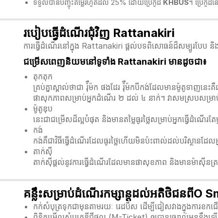
ទទួលបានបញ្ចុះតម្លៃរហូតដល់ 25% ដោយប្រើកូដ
KHBUS
។ ប្រើកូដ
របៀបធ្វើដំណើរជុំវិញ Rattanakiri
ការធ្វើដំណើរនៅក្នុង Rattanakiri ផ្តល់បទពិសោធន៍ដ៏សម្បូរបែប ន
ជម្រើសពេញនិយមនៅទូទាំង Rattanakiri មានដូចជា៖
តុកតុក
គ្រប់គ្នាស្គាល់ថាជា រ៉ុឺម៉ក ផងដែរ រ៉ុឺម៉កបីកង់ដែលមានម៉ូតូទា
ផាសុកភាពសម្រាប់អ្នកដំណើរ ២ ដល់ ៤ នាក់។ វាសមស្របសម្រាប
ម៉ូតូឌុប
នេះជាជម្រើសដ៏ល្អបំផុត និងមានតម្លៃធូរថ្លៃសម្រាប់អ្នកធ្វើដំណ
កង់
កង់គឺជាវិធីធ្វើដំណើរដែលធូរថ្លៃហើយមិនប៉ះពាល់ដល់បរិស្ថានដ
តាក់ស៊ី
តាក់ស៊ីផ្តល់នូវការធ្វើដំណើរដែលមានផាសុខភាព និងមានម៉ាស៊ីនត្រជា
គន្លឹះសម្រាប់ដំណើរកម្សាន្តដល់អតិថិជនពី
កក់សំបុត្រទុកជាមុនតាមរយៈ រេដបឹស ដើម្បីជៀសវាងក្នុងការខកជើ
ពិនិត្យមើលសំបុត្រឌីជីថល (M-Ticket) ឲ្យបានរួចរាល់មុននឹងឡ