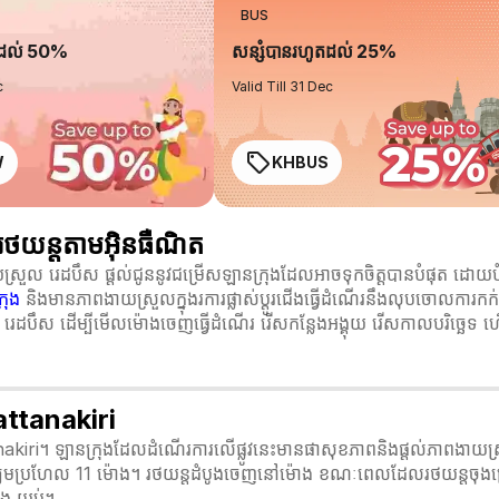
BUS
តដល់ 50%
សន្សំបានរហូតដល់ 25%
c
Valid Till 31 Dec
W
KHBUS
ថយន្តតាមអ៊ិនធឺណិត
ួល រេដបឹស ផ្តល់ជូននូវជម្រើសឡានក្រុងដែលអាចទុកចិត្តបានបំផុត ដោយបំព
រុង
និងមានភាពងាយស្រួលក្នុងរការផ្លាស់ប្ដូរជើងធ្វើដំណើរនឹងលុបចោលការកក់សំ
រេដបឹស ដើម្បីមើលម៉ោងចេញធ្វើដំណើរ រើសកន្លែងអង្គុយ រើសកាលបរិច្ឆេទ ហើយអ
attanakiri
akiri។ ឡានក្រុងដែលដំណើរការលើផ្លូវនេះមានផាសុខភាពនិងផ្តល់ភាពងាយស្រួល
យមប្រហែល 11 ម៉ោង។ រថយន្តដំបូងចេញនៅម៉ោង ខណៈពេលដែលរថយន្តចុងក្
ិង យប់។