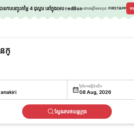
នការបញ្ចុះតម្លៃ 4 ដុល្លារ នៅក្នុងអេប redBus
·
ដោយប្រើលេខកូដ:
FIRSTAPP
ទ
នក្
ថ្ងៃនៃការធ្វើដំណើរ
tanakiri
08 Aug, 2026
ស្វែងរករថយន្តក្រុង