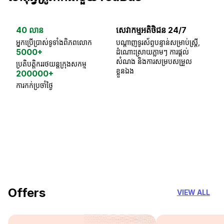
40 លាន
សេវាកម្មអតិថិជន 24/7
ធា
អ្នកប្រើប្រាស់ទូទាំងពិភពលោក
បណ្តាញទូរស័ព្ទបន្ទាន់សម្រាប់ស្ត្រី,
ស្
5000+
ដំណោះស្រាយភ្លាមៗ ការផ្តល់
ប្
សំណង និងការសម្របសម្រួល
ប្រតិបត្តិកររថយន្តក្រុងសកម្ម
ខ្លួនឯង
200000+
ការកក់ប្រចាំថ្ងៃ
18 Years of experience
you can trust
Offers
VIEW ALL