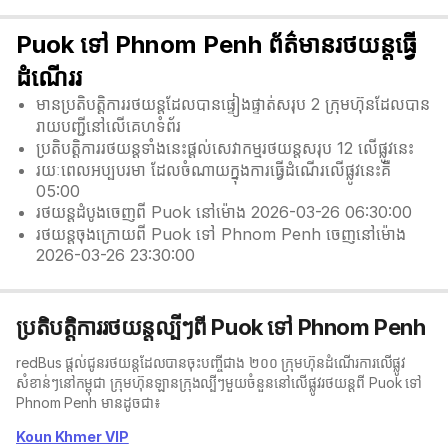
Puok ទៅ Phnom Penh ព័ត៌មានរថយន្តធ្វើ
ដំណើររ
មានប្រតិបត្តិការរថយន្តដែលបានផ្ទៀងផ្ទាត់សរុប 2 ក្រុមហ៊ុនដែលបាន
រាយបញ្ជីនៅលើគេហទំព័រ
ប្រតិបត្តិការរថយន្តទាំងនេះផ្តល់សេវាកម្មរថយន្តសរុប 12 លើផ្លូវនេះ
រយៈពេលអប្បបរមា ដែលចំណាយក្នុងការធ្វើដំណើរលើផ្លូវនេះគឺ
05:00
រថយន្តដំបូងចេញពី Puok នៅម៉ោង 2026-03-26 06:30:00
រថយន្តចុងក្រោយពី Puok ទៅ Phnom Penh ចេញនៅម៉ោង
2026-03-26 23:30:00
ប្រតិបត្តិការរថយន្តល្បីៗពី Puok ទៅ Phnom Penh
redBus ផ្តល់ជូនរថយន្តដែលបានចុះបញ្ចីជាង ២០០ ក្រុមហ៊ុនដំណើរការលើផ្លូវ
សំខាន់ៗនៅកម្ពុជា ក្រុមហ៊ុនឡានក្រុង​ល្បីៗមួយចំនួននៅលើផ្លូវរថយន្តពី Puok ទៅ
Phnom Penh មានដូចជា៖
Koun Khmer VIP