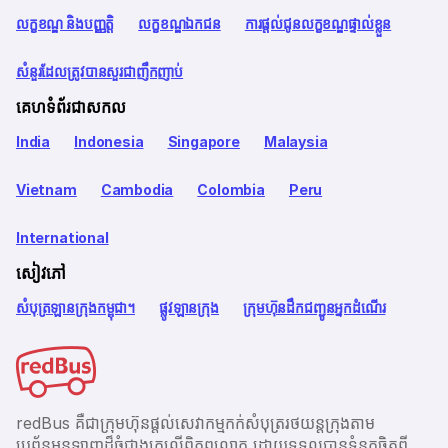
លក្ខខណ្ឌ និងបញ្ញត្តិ
លក្ខខណ្ឌឯកជន
ការផ្តល់ជូនលក្ខខណ្ឌផ្ទាល់ខ្លួន
សំនួរដែលត្រូវបានសួរជាញឹកញាប់
គេហទំព័រជាសកល
India
Indonesia
Singapore
Malaysia
Vietnam
Cambodia
Colombia
Peru
International
សៀវភៅ
សំបុត្រឡានក្រុងកម្ពុជា។
ផ្លូវឡានក្រុង
ក្រុមហ៊ុនដឹកជញ្ជូនអ្នកដំណើរ
redBus គឺជាក្រុមហ៊ុនផ្តល់សេវាកម្មកក់សំបុត្ររថយន្តក្រុងតាម
ប្រព័ន្ធអនឡាញដ៏ធំជាងគេលើពិភពលោក ដោយទទួលបានទំនុកចិត្តពី