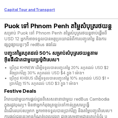
Capitol Tour and Transport
Puok ទៅ Phnom Penh តម្លៃសំបុត្ររថយន្ត
សម្រាប់ Puok ទៅ Phnom Penh តម្លៃសំបុត្ររថយន្តចាប់ផ្តើមពី
USD 12 អ្នកក៏អាចទទួលបានអត្ថប្រយោជន៍ពីការបញ្ចុះតម្លៃ និងការ
ផ្សព្វផ្សាយខ្លះៗពី redBus ផងដែរ
បញ្ចុះតម្លៃរហូតដល់ 50% សម្រាប់សំបុត្ររថយន្តតាម
អ៊ីនធឺណិតជាមួយប្រម៉ូពិសេស។
ប្រើកូដ KHNEW ដើម្បីទទួលបានបញ្ចុះតម្លៃ 20% រហូតដល់ USD $2
និងប្រាក់វិញ 30% រហូតដល់ USD $4 ក្នុង 1 ម៉ោង។
ប្រើកូដ KHBUS ដើម្បីទទួលបានបញ្ចុះតម្លៃ 10% រហូតដល់ USD $1 +
ប្រាក់វិញ 15% រហូតដល់ USD $3 ក្នុង 1 ម៉ោង។
Festive Deals
រីករាយជាមួយការផ្តល់ជូនពិសេសនានាជាមួយ redBus Cambodia
ក្នុងរដូវបុណ្យ។ មិនថាអ្នកកំពុងត្រឡប់ទៅកាន់គ្រួសារឬធ្វើ
ដំណើរឈប់សម្រាក អ្នកអាចទទួលបានប្រាក់វិញ និងតម្លៃបញ្ចុះពិសេស។
ការផ្តល់ជូននេះមានកំណត់ពេលវេលា ដូច្នេះសូមតាមដានគេហទំព័រ ឬ