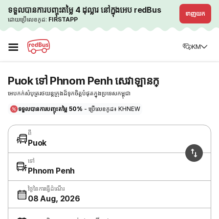
ទទួលបានការបញ្ចុះតម្លៃ 4 ដុល្លារ នៅក្នុងអេប redBus
ទាញយក
ដោយប្រើលេខកូដ:
FIRSTAPP
☰
KM
Puok ទៅ Phnom Penh សេវាឡានក្
អេបកក់សំបុត្ររថយន្តក្រុងដ៏ទុកចិត្តបំផុតក្នុងប្រទេសកម្ពុជា
ទទួលបានការបញ្ចុះតម្លៃ 50%
- ប្រើលេខកូដ៖ KHNEW
ពី
Puok
ទៅ
Phnom Penh
ថ្ងៃនៃការធ្វើដំណើរ
08 Aug, 2026