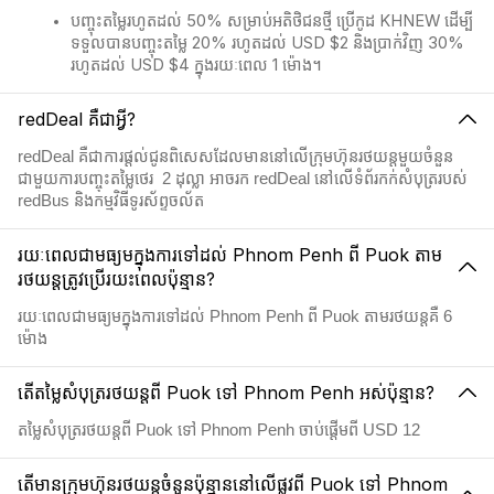
បញ្ចុះតម្លៃរហូតដល់ 50% សម្រាប់អតិថិជនថ្មី ប្រើកូដ KHNEW ដើម្បី
ទទួលបានបញ្ចុះតម្លៃ 20% រហូតដល់ USD $2 និងប្រាក់វិញ 30%
រហូតដល់ USD $4 ក្នុងរយៈពេល 1 ម៉ោង។
redDeal គឺជាអ្វី?
redDeal គឺជាការផ្តល់ជូនពិសេសដែលមាននៅលើក្រុមហ៊ុនរថយន្តមួយចំនួន
ជាមួយការបញ្ចុះតម្លៃថេរ 2​ ដុល្លា អាចរក redDeal នៅលើទំព័រកក់សំបុត្ររបស់
redBus និងកម្មវិធីទូរស័ព្ទចល័ត
រយៈពេលជាមធ្យមក្នុងការទៅដល់ Phnom Penh ពី Puok តាម
រថយន្តត្រូវប្រើរយះពេលប៉ុន្មាន?
រយៈពេលជាមធ្យមក្នុងការទៅដល់ Phnom Penh ពី Puok តាមរថយន្តគឺ 6
ម៉ោង
តើតម្លៃសំបុត្ររថយន្តពី Puok ទៅ Phnom Penh អស់ប៉ុន្មាន?
តម្លៃសំបុត្ររថយន្តពី Puok ទៅ Phnom Penh ចាប់ផ្តើមពី USD 12
តើមានក្រុមហ៊ុនរថយន្តចំនួនប៉ុន្មាននៅលើផ្លូវពី Puok ទៅ Phnom