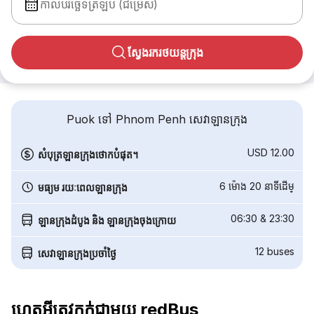
កាលបរិច្ឆេទត្រឡប់ (ជម្រើស)
ស្វែងរករថយន្តក្រុង
Puok ទៅ Phnom Penh សេវាឡានក្រុង
USD 12.00
សំបុត្រឡានក្រុងថោកបំផុត។
6 ម៉ោង 20 នាទី​ដើម្
មធ្យម រយៈពេលឡានក្រុង
06:30
&
23:30
ឡានក្រុងដំបូង និង ឡានក្រុងចុងក្រោយ
12
buses
សេវាឡានក្រុងប្រចាំថ្ងៃ
ហេតុអ្វីត្រូវកក់ជាមួយ redBus