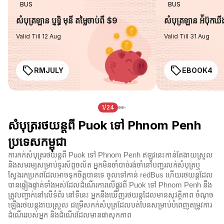
BUS
BUS
សំបុត្រឡាន ប្ញទ្ធិ មុនី តម្លៃចាប់ពី $9
សំបុត្រឡាន អ៉ីប៊ុកឃ
Valid Till 12 Aug
Valid Till 31 Aug
RMJULY
EBOOK4
1/24
សំបុត្ររថយន្តពី Puok ទៅ Phnom Penh
ប្រទេសកម្ពុជា
ការកក់សំបុត្ររថយន្តពី Puok ទៅ Phnom Penh ឥឡូវនេះកាន់តែងាយស្រួល
និងសមរម្យសម្រាប់ទូរស័ព្ទចល័ត អ្នកមិនចាំបាច់រង់ចាំនៅបញ្ជរលក់សំបុត្រឬ
ស្វែងរកប្រភពដែលអាចទុកចិត្តបានទេ ចូលទៅកាន់ redBus ហើយរថយន្តដែល
បានផ្ទៀងផ្ទាត់ទាំងអស់ដែលដំណើរការលើផ្លូវពី Puok ទៅ Phnom Penh នឹង
ត្រូវបញ្ជាក់នៅលើទំព័រ នៅទីនេះ អ្នកនឹងឃើញរថយន្តដែលមានសុវត្ថិភាព ចំណុច
ឡើងរថយន្តងាយស្រួល ជម្រើសកក់សំបុត្រដែលបត់បែនសម្រាប់បំពេញតម្រូវការ
ដំណើររបស់អ្នក និងដំណើរដែលមានផាសុកភាព