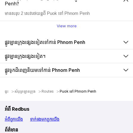
Penh?
មានសរុប 2 សេវារថយន្តពី Puok ទៅ Phnom Penh
View more
ផ្លូវឡានក្រុងផ្សេងទៀតទៅកាន់ Phnom Penh
ផ្លូវឡានក្រុងផ្សេងទៀត។
ផ្លូវទូកដ៏ពេញនិយមទៅកាន់ Phnom Penh
ផ្ទះ
សំបុត្រឡានក្រុង
Routes
Puok ទៅ Phnom Penh
អំពី Redbus
អំពី​ពួក​យើង
ទាក់ទង​មក​ពួក​យើង
ព័ត៌មាន