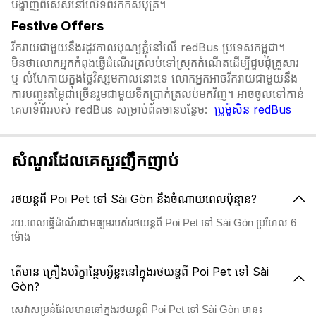
បង្ហាញពិសេសនៅលើទំព័រកក់សំបុត្រ។​​
Festive Offers
រីករាយជាមួយនឹងរដូវកាលបុណ្យភ្ជុំ​នៅលើ redBus ប្រទេសកម្ពុជា។
មិនថាលោកអ្នកកំពុងធ្វើដំណើរត្រលប់ទៅស្រុកកំណើតដើម្បីជួបជុំគ្រួសារ
ឬ លំហែកាយក្នុងថ្ងៃវិស្សមកាលនោះទេ លោកអ្នកអាចរីករាយជាមួយនឹង
ការបញ្ចុះតម្លៃជាច្រើនរួមជាមួយទឹកប្រាក់ត្រលប់មកវិញ។ អាចចូលទៅកាន់
គេហទំព័ររបស់ redBus សម្រាប់ព័តមានបន្ថែម:
ប្រូម៉ូសិន redBus
សំណួរដែលគេសួរញឹកញាប់
រថយន្តពី Poi Pet ទៅ Sài Gòn នឹងចំណាយពេលប៉ុន្មាន?
រយៈពេលធ្វើដំណើរជាមធ្យមរបស់រថយន្តពី Poi Pet ទៅ Sài Gòn ប្រហែល 6
ម៉ោង
តើមាន គ្រឿងបរិក្ខាន្ថៃមអ្វីខ្លះនៅក្នុងរថយន្តពី Poi Pet ទៅ Sài
Gòn?
សេវាសម្រន់ដែលមាននៅក្នុងរថយន្តពី Poi Pet ទៅ Sài Gòn មាន៖