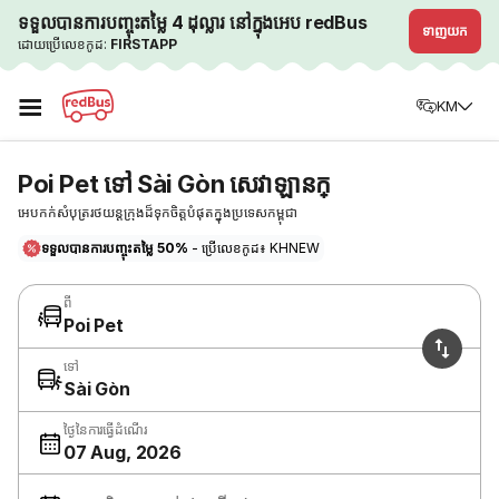
ទទួលបានការបញ្ចុះតម្លៃ 4 ដុល្លារ នៅក្នុងអេប redBus
ទាញយក
ដោយប្រើលេខកូដ:
FIRSTAPP
☰
KM
Poi Pet ទៅ Sài Gòn សេវាឡានក្
អេបកក់សំបុត្ររថយន្តក្រុងដ៏ទុកចិត្តបំផុតក្នុងប្រទេសកម្ពុជា
ទទួលបានការបញ្ចុះតម្លៃ 50%
- ប្រើលេខកូដ៖ KHNEW
ពី
Poi Pet
ទៅ
Sài Gòn
ថ្ងៃនៃការធ្វើដំណើរ
07 Aug, 2026