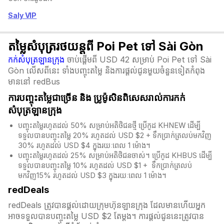
Saly VIP
តម្លៃសំបុត្ររថយន្តពី Poi Pet ទៅ Sài Gòn
កក់សំបុត្រឡានក្រុង
ចាប់ផ្តើមពី USD 42 សម្រាប់ Poi Pet ទៅ Sài
Gòn លើសពីនេះ ទាំងបញ្ចុះតម្លៃ និងការផ្តល់ជូនមួយចំនួនទៀតកំពុង
មាននៅ redBus
ការបញ្ចុះតម្លៃជាច្រើន និង​ ប្រូម៉ូសិនពិសេសរាល់ការកក់
សំបុត្រឡានក្រុង
បញ្ចុះតម្លៃរហូតដល់ 50% សម្រាប់អតិថិជនថ្មី ប្រើកូដ KHNEW ដើម្បី
ទទួលបានបញ្ចុះតម្លៃ 20% រហូតដល់ USD $2 + ទឹកប្រាក់ត្រលប់មកវិញ
30% រហូតដល់ USD $4 ក្នុងរយៈពេល 1 ម៉ោង។
បញ្ចុះតម្លៃរហូតដល់ 25% សម្រាប់អតិថិជនចាស់។ ប្រើកូដ KHBUS ដើម្បី
ទទួលបានបញ្ចុះតម្លៃ 10% រហូតដល់ USD $1 + ទឹកប្រាក់ត្រលប់
មកវិញ15% រហូតដល់ USD $3 ក្នុងរយៈពេល 1 ម៉ោង។
redDeals
redDeals ត្រូវបានផ្តល់ដោយក្រុមហ៊ុនឡានក្រុង ដែលមានហើយអ្នក
អាចទទួលបានបញ្ចុះតម្លៃ USD $2 តែម្ដង។ ការផ្តល់ជូននេះត្រូវបាន