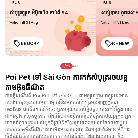
BUS
BUS
សំបុត្រឡាន អ៉ីប៊ុកឃីង ចាប់ពី $4
សន្សំបានរហូតដល់
Valid Till 31 Aug
Valid Till 31 Dec
EBOOK4
KHNEW
1/23
Poi Pet ទៅ Sài Gòn ការកក់សំបុត្ររថយន្ត
តាមអ៊ិនធឺណិត
ការធ្វើដំណើរពី Poi Pet ទៅ Sài Gòn តាមឡានក្រុង ឥឡូវនេះមាន
ភាពងាយស្រួលជាងមុនជាមួយនឹងអេបកក់សំបុត្រអនឡាញដូចជា
redBus ជាដើម។ នៅទីនេះ អ្នកទទួលបានសិទ្ធិទទួលបានកៅអីក្នុងពេល
ជាក់ស្តែង តម្លៃតម្លាភាព និងព័ត៌មានលម្អិតអំពីប្រតិបត្តិកររថយន្តក្រុង អ្នក
អាចកក់ឡានក្រុងរបស់អ្នកពីគ្រប់ទីកន្លែងគ្រប់ពេលវេ លារីករាយជាមួយ
ការកក់តាមអ៊ីនធឺណិតដោយមិនមានការរំខាន និងទទួលព័ត៌មាន អំពីការ
ធ្វើដំណើរ រីករាយជាមួយការកក់តាមអ៊ិនធឺណិតដែលងាយស្រួល និង