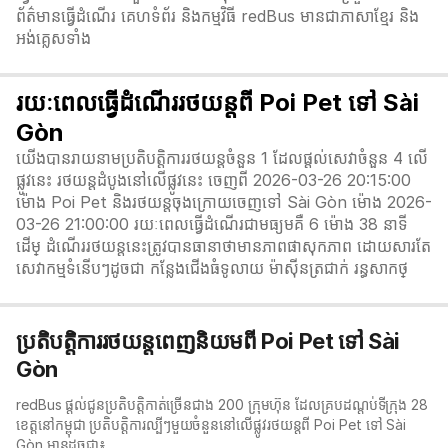
ព័ត៌មានធ្វើដំណើរ គេហទំព័រ និងកម្មវិធី redBus មានជាភាសាខ្មែរ និង
អង់គ្លេសទាំង
រយៈពេលធ្វើដំណើររថយន្តពី Poi Pet ទៅ Sài
Gòn
យើងបានរាយនាមប្រតិបត្តិការរថយន្តចំនួន 1 ដែលផ្តល់សេវាចំនួន 4 លើ
ផ្លូវនេះ រថយន្តដំបូងនៅលើផ្លូវនេះ ចេញពី 2026-03-26 20:15:00
ម៉ោង Poi Pet និងរថយន្តចុងក្រោយចេញទៅ Sài Gòn ម៉ោង 2026-
03-26 21:00:00 រយៈពេលធ្វើដំណើរជាមធ្យមគឺ 6 ម៉ោង 38 នាទី​
ដើម្ ដំណើររថយន្តនេះត្រូវបានធានាថាមានភាពផាសុកភាព ដោយសារតែ
សេវាកម្មទំនើបៗដូចជា កន្លែងជើងធំទូលាយ ម៉ាស៊ីនត្រជាក់ រន្ធសាកថ្
ប្រតិបត្តិការរថយន្តពេញនិយមពី Poi Pet ទៅ Sài
Gòn
redBus ផ្តល់ជូនប្រតិបត្តិកាត់ច្រើនជាង 200 ក្រុមហ៊ុន ដែលគ្របដណ្តប់ទីក្រុង 28
ខេត្តនៅកម្ពុជា ប្រតិបត្តិការល្បីៗមួយចំនួននៅលើផ្លូវរថយន្តពី Poi Pet ទៅ Sài
Gòn មានដូចជា៖