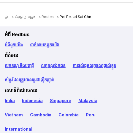
ផ្ទះ
សំបុត្រឡានក្រុង
Routes
Poi Pet ទៅ Sài Gòn
អំពី Redbus
អំពី​ពួក​យើង
ទាក់ទង​មក​ពួក​យើង
ព័ត៌មាន
លក្ខខណ្ឌ និងបញ្ញត្តិ
លក្ខខណ្ឌឯកជន
ការផ្តល់ជូនលក្ខខណ្ឌផ្ទាល់ខ្លួន
សំនួរដែលត្រូវបានសួរជាញឹកញាប់
គេហទំព័រជាសកល
India
Indonesia
Singapore
Malaysia
Vietnam
Cambodia
Colombia
Peru
International