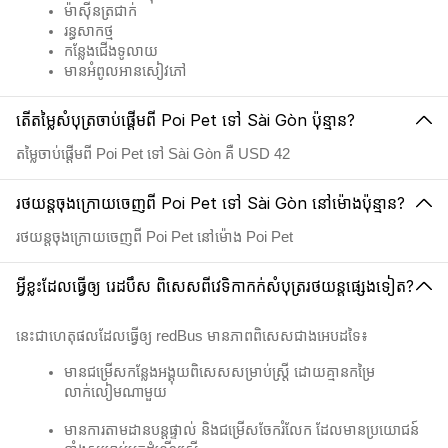
ម៉ាស៊ីនត្រជាក់
រន្ធសាកថ្ម
កន្លែងជើងទូលាយ
មានអំពូលអានសៀវភៅ
តើតម្លៃសំបុត្រចាប់ផ្តើមពី Poi Pet ទៅ Sài Gòn ប៉ុន្មាន?
តម្លៃចាប់ផ្តើមពី Poi Pet ទៅ Sài Gòn គឺ USD 42
រថយន្តចុងក្រោយចេញពី Poi Pet ទៅ Sài Gòn នៅម៉ោងប៉ុន្មាន?
រថយន្តចុងក្រោយចេញពី Poi Pet នៅម៉ោង Poi Pet
អ្វីខ្លះដែលធ្វើឲ្យ រេដបឹស ពិសេសពីវេទិកាកក់សំបុត្ររថយន្តផ្សេងទៀត?
នេះជាហេតុផលដែលធ្វើឲ្យ redBus មានភាពពិសេសជាងអេបដទៃ៖
មានជម្រើសកន្លែងអង្គុយពិសេសសម្រាប់ស្ត្រី ដោយគ្មានកម្រៃ
លាក់លៀមណាមួយ
មានការតាមដានបន្តផ្ទាល់ និងជម្រើសចែករំលែក ដែលមានប្រយោជន៍