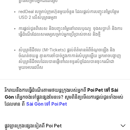
ខ្លាំងសម្រាប់អ្នកដំណើរស្រី
redDeal សម្រាប់ក្រុមហ៊ុនមួយចំនួន ដែលផ្តល់ការបញ្ចុះតម្លៃបន្ថែម
USD 2 លើសំបុត្រធម្មតា
ការផ្តល់ជូនពិសេស និងបញ្ចុះតម្លៃនៅពេលបុណ្យ ​ ចុងសប្ដាហ៏ និងការ
ធ្វើដំណើរដែលសមរម្យសម្រាប់អ្នកប្រើប្រាស់ចាស់ និងថ្មី
សំបុត្រឌីជីថល (M-Tickets) ផ្តល់ព័ត៌មានអំពីចំណុចឡើង និង
ចំណត់ថយន្ត គ្មានការចាំបាច់ក្នុងកាកាន់សំបុត្រឡើយ​ អ្នកអាចបង្ហាញ
សំបុត្រឌីជីថលដែលបានផ្ញើទៅលេខទូរស័ព្ទដែលបានចុះករណីជា
មួយអេបរេដបឹស
រីករាយនឹងការធ្វើដំណើរតាមរថយន្តក្រុងរបស់អ្នកពី
Poi Pet ទៅ Sài
Gòn
តើអ្នកចង់ទៅផ្លូវផ្សេងមែនទេ? សូមពិនិត្យមើលការផ្តល់ជូនទាំងអស់
ដែលមាន ពី
Sài Gòn ទៅ Poi Pet
ផ្លូវឡានក្រុងផ្សេងទៀតពី Poi Pet