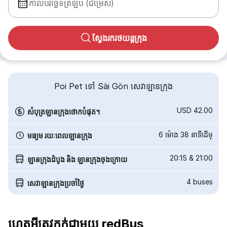
កាលបរិច្ឆេទត្រឡប់ (ជម្រើស)
ស្វែងរករថយន្តក្រុង
Poi Pet ទៅ Sài Gòn សេវាឡានក្រុង
USD 42.00
សំបុត្រឡានក្រុងថោកបំផុត។
6 ម៉ោង 38 នាទី​ដើម្
មធ្យម រយៈពេលឡានក្រុង
20:15
&
21:00
ឡានក្រុងដំបូង និង ឡានក្រុងចុងក្រោយ
4
buses
សេវាឡានក្រុងប្រចាំថ្ងៃ
ហេតុអ្វីត្រូវកក់ជាមួយ redBus