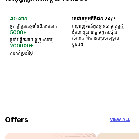
40 លាន
សេវាកម្មអតិថិជន 24/7
ធា
អ្នកប្រើប្រាស់ទូទាំងពិភពលោក
បណ្តាញទូរស័ព្ទបន្ទាន់សម្រាប់ស្ត្រី,
ស្
5000+
ដំណោះស្រាយភ្លាមៗ ការផ្តល់
ប្
សំណង និងការសម្របសម្រួល
ប្រតិបត្តិកររថយន្តក្រុងសកម្ម
ខ្លួនឯង
200000+
ការកក់ប្រចាំថ្ងៃ
18 Years of experience
you can trust
Offers
VIEW ALL