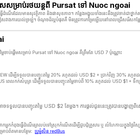
ពិសេសសម្រាប់រថយន្តពី Pursat ទៅ Nuoc ngoai
្វើដំណើរដែលមានសុវត្ថិភាព និងផាសុខភាព។ កន្លែងអង្គុយទាំងនេះនឹងត្រូវចាត់ជាថ្នាក់ស
ៀសវាងការយល់ច្រឡំ។ ចំណុចដ៏ល្អបំផុតគឺ មិនត្រូវការកម្រៃឡើយនៅពេលជ្រើសរើសកន្លែ
ai
ម្លៃចាប់ផ្តើមសម្រាប់ Pursat ទៅ Nuoc ngoai គឺត្រឹមតែ USD 7 ប៉ុណ្ណោះ
HNEW ដើម្បីទទួលបានបញ្ចុះតម្លៃ 20% រហូតដល់ USD $2 + ប្រាក់វិញ 30% រហូតដល់
BUS ពេលកក់សំបុត្
រ ដើម្បីទទួលបានបញ្ចុះតម្លៃចាប់ពី 10% រហូតដល់ USD $1 + ទ
ចទទួលបានបញ្ចុះតម្លៃ USD $2 តែម្ដង។ ការផ្តល់ជូននេះត្រូវបានបង្ហាញពិស
អ្នកកំពុងធ្វើដំណើរត្រលប់ទៅស្រុកកំណើតដើម្បីជួបជុំគ្រួសារ ឬ លំហែកាយក្នុងថ្ងៃវ
្រាប់ព័តមានបន្ថែម:
ប្រូម៉ូសិន redBus