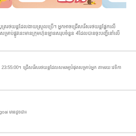
្ររថយន្តដែលងាយស្រួលប្រើ។ អ្នកអាចជ្រើសរើសរថយន្តផ្អែកលើ
ម្រាប់ផ្លូវនេះមានក្រុមហ៊ុនឡានសរុបចំនួន 4ដែលបានចុះបញ្ជីនៅលើ
3:55:00។ ជ្រើសរើសរថយន្តដែលសមរម្យបំផុតសម្រាប់អ្នក តាមរយៈវេទិកា
 ngoai មានដូចជា៖