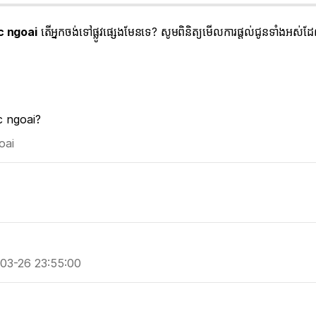
c ngoai
តើអ្នកចង់ទៅផ្លូវផ្សេងមែនទេ? សូមពិនិត្យមើលការផ្តល់ជូនទាំងអស់
oc ngoai?
oai
-03-26 23:55:00