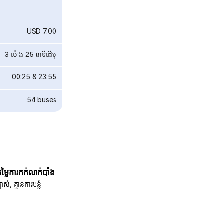
USD 7.00
3 ម៉ោង 25 នាទី​ដើម្
00:25
&
23:55
54
buses
តម្លៃការកក់លាក់បាំង
បាស់, គ្មានការបន្លំ