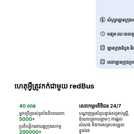
សំបុត្រឡានក្រុង
មធ្យម រយៈពេលឡា
ឡានក្រុងដំបូង ន
សេវាឡានក្រុងប្រចា
ហេតុអ្វីត្រូវកក់ជាមួយ redBus
40 លាន
សេវាកម្មអតិថិជន 24/7
អ្នកប្រើប្រាស់ទូទាំងពិភពលោក
បណ្តាញទូរស័ព្ទបន្ទាន់សម្រាប់ស្ត្រី,
5000+
ដំណោះស្រាយភ្លាមៗ ការផ្តល់
សំណង និងការសម្របសម្រួល
ប្រតិបត្តិកររថយន្តក្រុងសកម្ម
ខ្លួនឯង
200000+