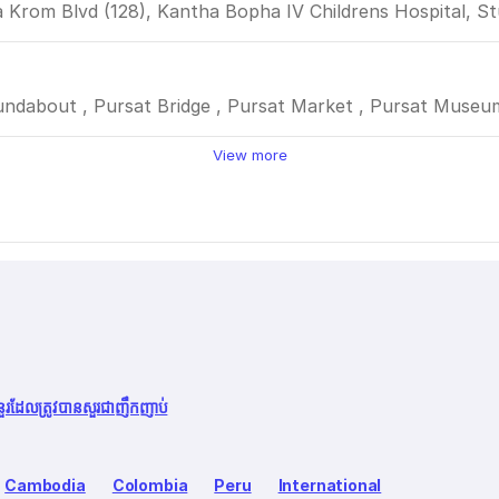
ea Krom Blvd (128), Kantha Bopha IV Childrens Hospital, 
roundabout , Pursat Bridge , Pursat Market , Pursat Museu
View more
នួរដែលត្រូវបានសួរជាញឹកញាប់
Cambodia
Colombia
Peru
International