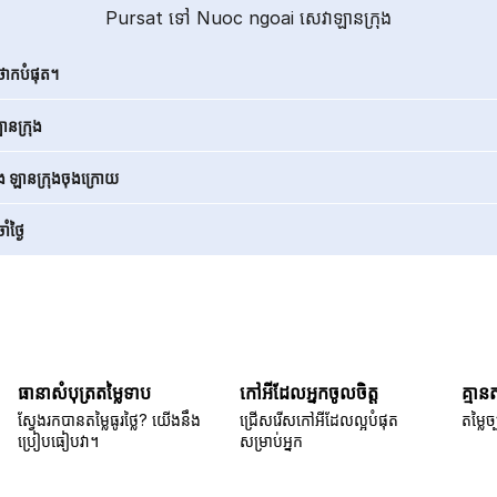
Pursat ទៅ Nuoc ngoai សេវាឡានក្រុង
ថោកបំផុត។
នក្រុង
ិង ឡានក្រុងចុងក្រោយ
ំថ្ងៃ
ធានាសំបុត្រតម្លៃទាប
កៅអីដែលអ្នកចូលចិត្ត
គ្មាន
ស្វែងរកបានតម្លៃធូរថ្លៃ? យើងនឹង
ជ្រើសរើសកៅអីដែលល្អបំផុត
តម្លៃច្
ប្រៀបធៀបវា។
សម្រាប់អ្នក