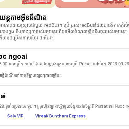
ន្តតាមអ៊ីនធឺណិត
ានភាពងាយស្រួលជាមួយ redBus។ ប្រើប្រាស់redBusដែលជាវេទិកាកក់សំបុត
ូបភាពខាងក្នុង និងខាងក្រៅរបស់រថយន្តហើយមើលចំណតឡើងនិងចុះរបស់រថយន្ត។ ស
 ក៏មានជម្រើសភាសាខ្មែរ ផងដែរ។
uoc ngoai
25:00 ពេលព្រឹក ខណៈដែលរថយន្តចុងក្រោយចេញពី Pursat នៅម៉ោង 2026-03-26 2
្វើដំណើរទៅកាន់ទីក្រុងផ្សេងៗភាគច្រើន។
ai
ំង 28 ទូទាំងប្រទេសកម្ពុជា។ ក្រុមហ៊ុនឡានល្បីៗមួយចំនួននៅលើផ្លូវពី Pursat ទៅ Nuoc
Saly VIP
Vireak Buntham Express