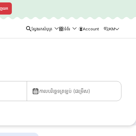
ាញយក
ស្វែងរកសំបុត្រ
ទំព័រ
Account
KM
កាលបរិច្ឆេទត្រឡប់ (ជម្រើស)