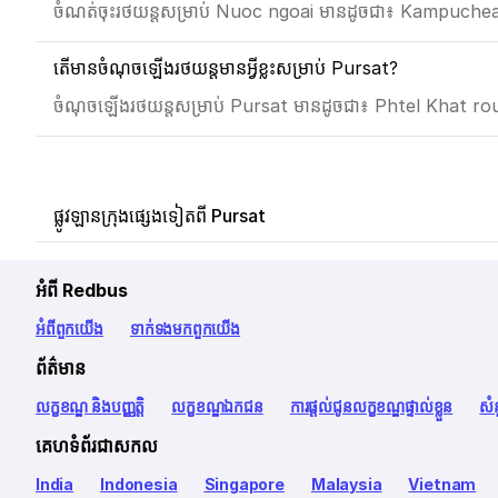
ចំណត់ចុះរថយន្តសម្រាប់ Nuoc ngoai មានដូចជា៖ Kampuch
តើមានចំណុចឡើងរថយន្តមានអ្វីខ្លះសម្រាប់ Pursat?
ចំណុចឡើងរថយន្តសម្រាប់ Pursat មានដូចជា៖ Phtel Khat 
ផ្លូវឡានក្រុងផ្សេងទៀតពី Pursat
អំពី Redbus
អំពី​ពួក​យើង
ទាក់ទង​មក​ពួក​យើង
ព័ត៌មាន
លក្ខខណ្ឌ និងបញ្ញត្តិ
លក្ខខណ្ឌឯកជន
ការផ្តល់ជូនលក្ខខណ្ឌផ្ទាល់ខ្លួន
សំ
គេហទំព័រជាសកល
India
Indonesia
Singapore
Malaysia
Vietnam