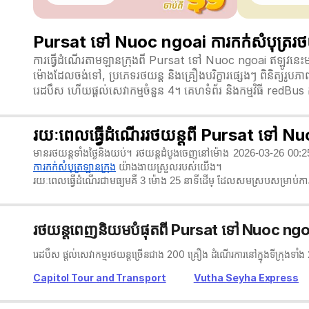
Pursat ទៅ Nuoc ngoai ការកក់សំបុត្ររថយ
ការធ្វើដំណើរតាមឡានក្រុងពី Pursat ទៅ Nuoc ngoai ឥឡូវនេះម
ម៉ោងដែលចង់ទៅ, ប្រភេទរថយន្ត និងគ្រឿងបរិក្ខារផ្សេងៗ ពិនិត្យរ
រេដបឹស ហើយផ្តល់សេវាកម្មចំនួន 4។ គេហទំព័រ និងកម្មវិធី redBus
រយៈពេលធ្វើដំណើររថយន្តពី Pursat ទៅ N
មានរថយន្តទាំងថ្ងៃនិងយប់។ រថយន្តដំបូងចេញនៅម៉ោង 2026-03-26 00:
ការកក់សំបុត្រឡានក្រុង
យ៉ាងងាយស្រួលរបស់យើង។
រយៈពេលធ្វើដំណើរជាមធ្យមគឺ 3 ម៉ោង 25 នាទី​ដើម្ ដែលសមស្របសម្រាប់ការធ
រថយន្តពេញនិយមបំផុតពី Pursat ទៅ Nuoc ngo
រេដបឹស ផ្តល់សេវាកម្មរថយន្តច្រើនជាង 200 គ្រឿង ដំណើរការនៅក្នុងទីក្រុងទា
Capitol Tour and Transport
Vutha Seyha Express