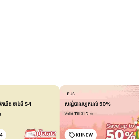
BUS
ប៊ុកឃីង ចាប់ពី $4
សន្សំបានរហូតដល់ 50%
g
Valid Till 31 Dec
4
KHNEW