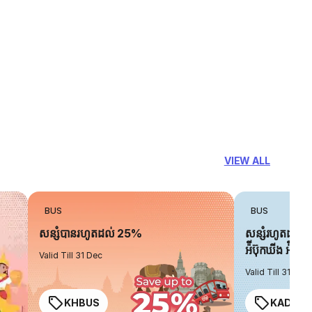
VIEW ALL
BUS
BUS
សន្សំបានរហូតដល់ 25%
សន្សំរហូតដល់ 
អ៉ីប៊ុកឃីង អ៉ិចប្
Valid Till 31 Dec
Valid Till 31 Dec
KHBUS
KADO2