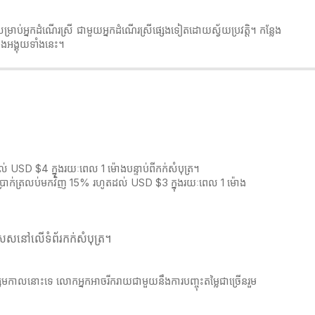
ម្រាប់អ្នកដំណើរស្រី ជាមួយអ្នកដំណើរស្រីផ្សេងទៀតដោយស្វ័យប្រវត្តិ។ កន្លែង
ងអង្គុយទាំងនេះ។
 USD $4 ក្នុងរយៈពេល 1 ម៉ោងបន្ទាប់ពីកក់សំបុត្រ។
ឹកប្រាក់ត្រលប់មកវិញ 15% រហូតដល់ USD $3 ក្នុងរយៈពេល 1 ម៉ោង
េសនៅលើទំព័រកក់សំបុត្រ។​​
ិស្សមកាលនោះទេ លោកអ្នកអាចរីករាយជាមួយនឹងការបញ្ចុះតម្លៃជាច្រើនរួម