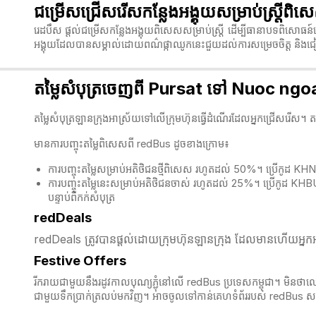
ជម្រើសជ្រើសរើសកន្លែងអង្គុយសម្រាប់ស្ត្រី
រេដបឹស ផ្តល់ជម្រើសកន្លែងអង្គុយពិសេសសម្រាប់ស្ត្រី ដើម្បីធានាបទពិសោធន៍ធ
អង្គុយដែលបានសម្គាល់ដោយពណ៌ផ្កាឈូកនេះជួយដល់ការសម្រេចចិត្ត
និងជ
តម្លៃសំបុត្រចេញពី Pursat ទៅ Nuoc ngo
តម្លៃសំបុត្រឡានក្រុងអាស្រ័យទៅលើក្រុមហ៊ុនធ្វើដំណើរដែលអ្នកជ្រើសរើស។ ត
មានការបញ្ចុះតម្លៃពិសេសពី redBus ដូចខាងក្រោម៖
ការបញ្ចុះតម្លៃសម្រាប់អតិថិជនថ្មីពិសេស រហូតដល់ 50%។ ប្រើកូដ K
ការបញ្ចុះតម្លៃនេះសម្រាប់អតិថិជនចាស់ រហូតដល់ 25%។ ប្រើកូដ KH
បន្ទាប់ពីកក់សំបុត្
redDeals
redDeals ត្រូវបានផ្តល់ដោយក្រុមហ៊ុនឡានក្រុង ដែលមានហើយអ្នកអា
Festive Offers
រីករាយជាមួយនឹងរដូវកាលបុណ្យភ្ជុំ​នៅលើ redBus ប្រទេសកម្ពុជា។ មិនថាលោក
ជាមួយទឹកប្រាក់ត្រលប់មកវិញ។ អាចចូលទៅកាន់គេហទំព័ររបស់ redBus សម