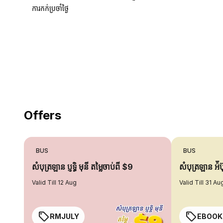
ការកក់ប្រចាំថ្ងៃ
18 Years of experience
you can trust
Offers
BUS
BUS
សំបុត្រឡាន ប្ញទ្ធិ មុនី តម្លៃចាប់ពី $9
សំបុត្រឡាន អ៉ី
Valid Till 12 Aug
Valid Till 31 Au
RMJULY
EBOOK