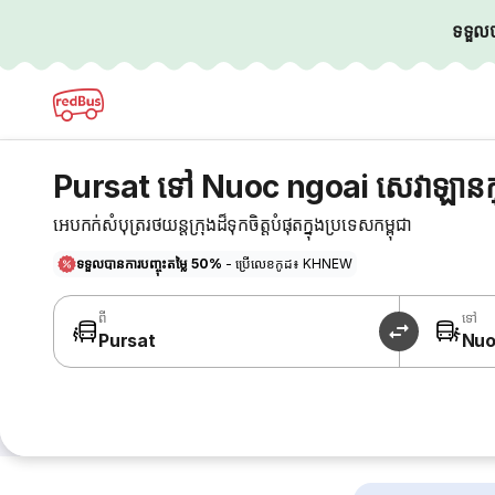
ទទួលបា
Pursat ទៅ Nuoc ngoai សេវាឡានក
អេបកក់សំបុត្ររថយន្តក្រុងដ៏ទុកចិត្តបំផុតក្នុងប្រទេសកម្ពុជា
ទទួលបានការបញ្ចុះតម្លៃ 50%
- ប្រើលេខកូដ៖ KHNEW
ពី
ទៅ
Pursat
Nuo