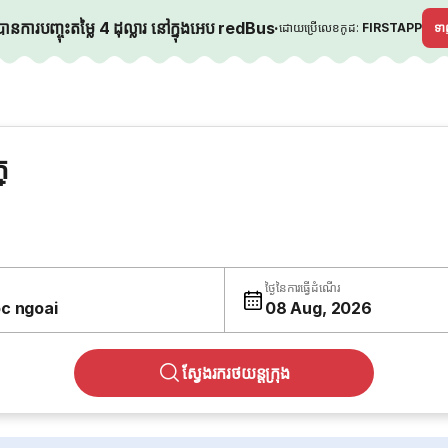
នការបញ្ចុះតម្លៃ 4 ដុល្លារ នៅក្នុងអេប redBus
·
ដោយប្រើលេខកូដ:
FIRSTAPP
ទ
្
ថ្ងៃនៃការធ្វើដំណើរ
c ngoai
08 Aug, 2026
ស្វែងរករថយន្តក្រុង