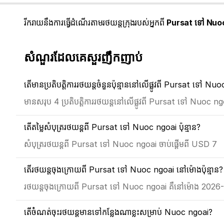
រីករាយនឹងការធ្វើដំណើរតាមរថយន្តក្រុងរបស់អ្នកពី
Pursat ទៅ Nuo
សំណួរដែលគេសួរញឹកញាប់
តើមានប្រតិបត្តិការរថយន្តចំនួនប៉ុន្មាននៅលើផ្លូវពី Pursat ទៅ Nu
មានសរុប 4 ប្រតិបត្តិការរថយន្តនៅលើផ្លូវពី Pursat ទៅ Nuoc ng
តើតម្លៃសំបុត្ររថយន្តពី Pursat ទៅ Nuoc ngoai ប៉ុន្មាន?
សំបុត្ររថយន្តពី Pursat ទៅ Nuoc ngoai ចាប់ផ្តើមពី USD 7
តើរថយន្តចុងក្រោយពី Pursat ទៅ Nuoc ngoai នៅម៉ោងប៉ុន្មាន?
រថយន្តចុងក្រោយពី Pursat ទៅ Nuoc ngoai គឺនៅម៉ោង 2026
តើចំំណត់ចុះរថយន្តមានទៅកន្លែងណាខ្លះសម្រាប់ Nuoc ngoai?