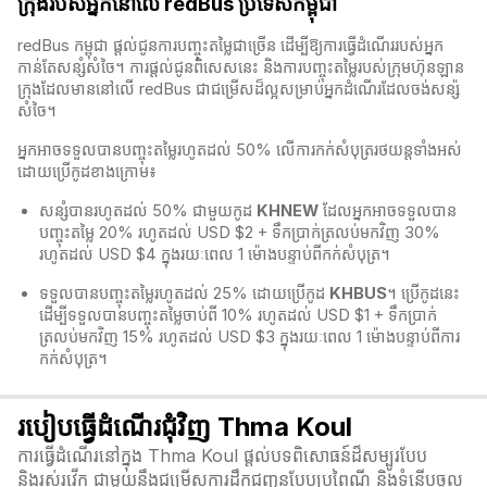
ក្រុងរបស់អ្នកនៅលើ redBus ប្រទេសកម្ពុជា
redBus កម្ពុជា​ ផ្តល់ជូនការបញ្ចុះតម្លៃជាច្រើន ដើម្បីឱ្យការធ្វើដំណើររបស់អ្នក
កាន់តែសន្សំសំចៃ។ ការផ្តល់ជូនពិសេសនេះ និងការបញ្ចុះតម្លៃរបស់ក្រុមហ៊ុនឡាន
ក្រុងដែលមាននៅលើ redBus​ ជាជម្រើសដ៏ល្អសម្រាប់អ្នកដំណើរដែលចង់សន្ស៉
សំចៃ។
អ្នកអាចទទួលបានបញ្ចុះតម្លៃរហូតដល់ 50% លើការកក់សំបុត្ររថយន្តទាំងអស់
ដោយប្រើកូដខាងក្រោម៖
សន្សំបានរហូតដល់ 50% ជាមួយកូដ
KHNEW
ដែលអ្នកអាចទទួលបាន
បញ្ចុះតម្លៃ 20% រហូតដល់ USD $2 + ទឹកប្រាក់ត្រលប់មកវិញ 30%
រហូតដល់ USD $4 ក្នុងរយៈពេល 1 ម៉ោងបន្ទាប់ពីកក់សំបុត្រ។
ទទួលបានបញ្ចុះតម្លៃរហូតដល់ 25% ដោយប្រើកូដ
KHBUS
។ ប្រើកូដនេះ
ដើម្បីទទួលបានបញ្ចុះតម្លៃចាប់ពី 10% រហូតដល់ USD $1 + ទឹកប្រាក់
ត្រលប់មកវិញ 15% រហូតដល់ USD $3 ក្នុងរយៈពេល 1 ម៉ោងបន្ទាប់ពីការ
កក់សំបុត្រ។
របៀបធ្វើដំណើរជុំវិញ Thma Koul
ការធ្វើដំណើរនៅក្នុង Thma Koul ផ្តល់បទពិសោធន៍ដ៏សម្បូរបែប
និងរស់រវើក ជាមួយនឹងជម្រើសការដឹកជញ្ជូនបែបប្រពៃណី និងទំនើបចូល