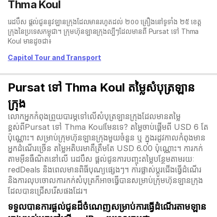
Thma Koul
រេដបឹស ផ្តល់ជូននូវឡានក្រុងដែលមានរហូតដល់ ២០០ គ្រឿងនៅទូទាំង ២៥ ខេត្ត
ក្រុងនៃប្រទេសកម្ពុជា។ ក្រុមហ៊ុនឡានក្រុងល្បីៗដែលមានពី Pursat ទៅ Thma
Koul មានដូចជា៖
Capitol Tour and Transport
Pursat ទៅ Thma Koul តម្លៃសំបុត្រឡាន
ក្រុង
លោកអ្នកកំពុងព្រួយបារម្ភទៅលើសំបុត្រឡានក្រុងដែលមានតម្លៃ
ខ្ពស់ពីPursat ទៅ Thma Koulមែនទេ? តម្លៃចាប់ផ្តើមពី USD 6 តែ
ប៉ុណ្ណោះ។ សម្រាប់ក្រុមហ៊ុនឡានក្រុងមួយចំនួន ឬ ក្នុងរដូវកាលកំពុងមាន
អ្នកដំណើរច្រើន តម្លៃអតិបរមាគឺត្រឹមតែ USD 6.00 ប៉ុណ្ណោះ។ ការកក់
តាមអ៊ីនធឺណិតនៅលើ រេដបឹស ផ្តល់ជូនការបញ្ចុះតម្លៃបន្ថែមតាមរយៈ
redDeals និងពេលមានពិធីបុណ្យផ្សេងៗ។ ការផ្លាស់ប្ដូរជើងធ្វើដំណើរ
និងការលុបចោលការកក់សំបុត្រក៏អាចធ្វើបានសម្រាប់ក្រុមហ៊ុនឡានក្រុង
ដែលបានជ្រើសរើសផងដែរ។
ទទួលបានការផ្តល់ជូនដ៏ចំណេញសម្រាប់ការធ្វើដំណើរតាមឡាន