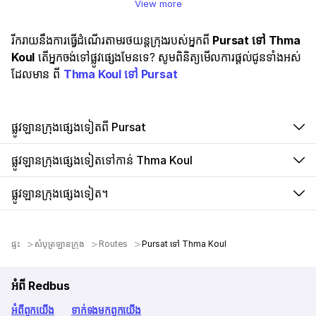
View more
រីករាយនឹងការធ្វើដំណើរតាមរថយន្តក្រុងរបស់អ្នកពី
Pursat ទៅ Thma
Koul
តើអ្នកចង់ទៅផ្លូវផ្សេងមែនទេ? សូមពិនិត្យមើលការផ្តល់ជូនទាំងអស់
ដែលមាន ពី
Thma Koul ទៅ Pursat
ផ្លូវឡានក្រុងផ្សេងទៀតពី Pursat
ផ្លូវឡានក្រុងផ្សេងទៀតទៅកាន់ Thma Koul
ផ្លូវឡានក្រុងផ្សេងទៀត។
ផ្ទះ
សំបុត្រឡានក្រុង
Routes
Pursat ទៅ Thma Koul
អំពី Redbus
អំពី​ពួក​យើង
ទាក់ទង​មក​ពួក​យើង