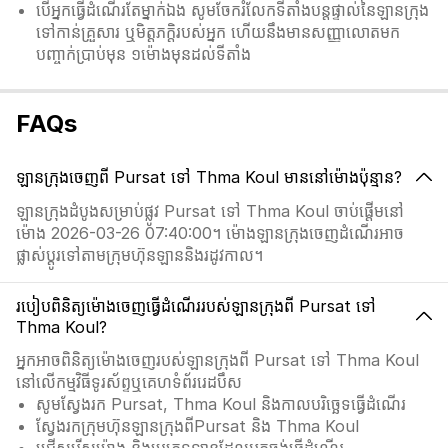
បើអ្នកធ្វើដំណើរតែម្នាក់ឯង សូមចែករំលែកទីតាំងបន្តផ្ទាល់នៃឡានក្រុង
ទៅកាន់គ្រួសារ ឬមិត្តភក្តិរបស់អ្នក ហើយនឹងមានសញ្ញាលោតមក
បញ្ចាក់ប្រាប់មុន ១ម៉ោងមុនដល់ទីតាំង
FAQs
ឡានក្រុងចេញពី Pursat ទៅ Thma Koul មាននៅម៉ោងប៉ុន្មាន?
ឡានក្រុងដំបូងសម្រាប់ផ្លូវ Pursat ទៅ Thma Koul ចាប់ផ្តើមនៅ
ម៉ោង 2026-03-26 07:40:00។ ម៉ោងឡានក្រុងចេញដំណើរអាច
ផ្លាស់ប្ដូរទៅតាមក្រុមហ៊ុនឡាននិងរដូវកាល។
របៀបពិនិត្យម៉ោងចេញធ្វើដំណើររបស់ឡានក្រុងពី Pursat ទៅ
Thma Koul?
អ្នកអាចពិនិត្យម៉ោងចេញរបស់ឡានក្រុងពី Pursat ទៅ Thma Koul
នៅលើកម្មវិធីទូរស័ព្ទឬគេហទំព័ររេដបឹស
សូមស្វែងរក Pursat, Thma Koul និងកាលបរិច្ឆេទធ្វើដំណើរ
ស្វែងរកក្រុមហ៊ុនឡានក្រុងពីPursat និង Thma Koul