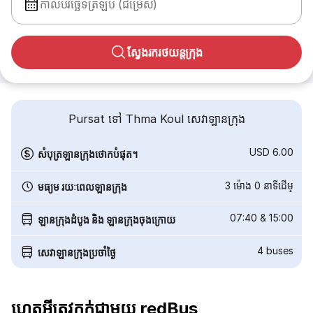
កាលបរិច្ឆេទត្រឡប់ (ជម្រើស)
ស្វែងរករថយន្តក្រុង
Pursat ទៅ Thma Koul សេវាឡានក្រុង
USD 6.00
សំបុត្រឡានក្រុងថោកបំផុត។
3 ម៉ោង 0 នាទី​ដើម្
មធ្យម រយៈពេលឡានក្រុង
07:40
&
15:00
ឡានក្រុងដំបូង និង ឡានក្រុងចុងក្រោយ
4
buses
សេវាឡានក្រុងប្រចាំថ្ងៃ
ហេតុអ្វីត្រូវកក់ជាមួយ redBus