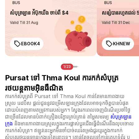
BUS
BUS
សំបុត្រឡាន អ៉ីប៊ុកឃីង ចាប់ពី $4
សន្សំបានរហូតដល់
Valid Till 31 Aug
Valid Till 31 Dec
EBOOK4
KHNEW
1/23
Pursat ទៅ Thma Koul ការកក់សំបុត្រ
រថយន្តតាមអ៊ិនធឺណិត
ការកក់សំបុត្រពី Pursat ទៅ Thma Koul កាន់តែមានភាពងាយ
ស្រួល រេដបឹស ផ្តល់ជូននូវជម្រើសឡានក្រុងដែលអាចទុកចិត្តបានបំផុត
ដោយបំពេញតាមតម្រូវការរបស់អ្នក។ ស្វែងរកពេលចេញដំណើរប្រចាំថ្ងៃ
ជាច្រើនដែលមានបំពាក់គ្រឿងបរិក្ខារគ្រប់គ្រាន់ តម្លៃសមរម្យ
សំបុត្រឡាន
ក្រុង
និងមានភាពងាយស្រួលក្នុងរការផ្លាស់ប្ដូរជើងធ្វើដំណើរនឹងលុបចោល
ការកក់សំបុត្រ។ ឥឡូវនេះអ្នកមិនចាំបាច់ឈរតម្រង់ជួរយូរក្នុងការកក់
សំបុត្ររថយន្តឡានក្រុងទៀតនោះទេ។ គ្រាន់តែចូលទៅកាន់គេហទំព័រ ឬ