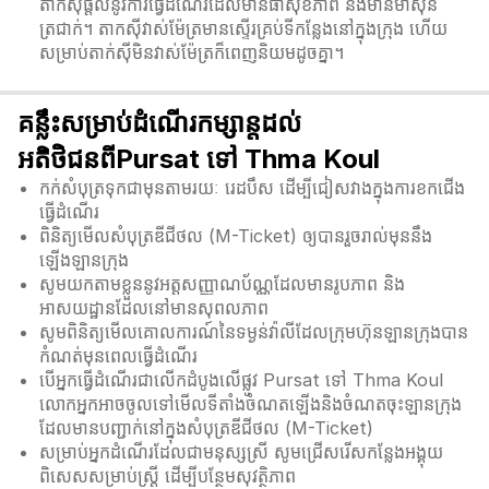
តាក់ស៊ីផ្តល់នូវការធ្វើដំណើរដែលមានផាសុខភាព និងមានម៉ាស៊ីន
ត្រជាក់។ តាកសុីវាស់ម៉ែត្រមានស្ទើរគ្រប់ទីកន្លែងនៅក្នុងក្រុង ហើយ
សម្រាប់តាក់សុីមិនវាស់ម៉ែត្រក៏ពេញនិយមដូចគ្នា។
គន្លឹះសម្រាប់ដំណើរកម្សាន្តដល់
អតិថិជនពីPursat ទៅ Thma Koul
កក់សំបុត្រទុកជាមុនតាមរយៈ រេដបឹស ដើម្បីជៀសវាងក្នុងការខកជើង
ធ្វើដំណើរ
ពិនិត្យមើលសំបុត្រឌីជីថល (M-Ticket) ឲ្យបានរួចរាល់មុននឹង
ឡើងឡានក្រុង
សូមយកតាមខ្លួននូវអត្តសញ្ញាណប័ណ្ណដែលមានរូបភាព និង
អាសយដ្ឋានដែលនៅមានសុពលភាព
សូមពិនិត្យមើលគោលការណ៍នៃទម្ងន់វ៉ាលីដែលក្រុមហ៊ុនឡានក្រុងបាន
កំណត់មុនពេលធ្វើដំណើរ
បើអ្នកធ្វើដំណើរជាលើកដំបូងលើផ្លូវ Pursat ទៅ Thma Koul
លោកអ្នកអាចចូលទៅមើលទីតាំងចំណតឡើងនិងចំណតចុះឡានក្រុង
ដែលមានបញ្ជាក់នៅក្នុងសំបុត្រឌីជីថល (M-Ticket)
សម្រាប់អ្នកដំណើរដែលជាមនុស្សស្រី សូមជ្រើសរើសកន្លែងអង្គុយ
ពិសេសសម្រាប់ស្ត្រី ដើម្បីបន្ថែមសុវត្ថិភាព