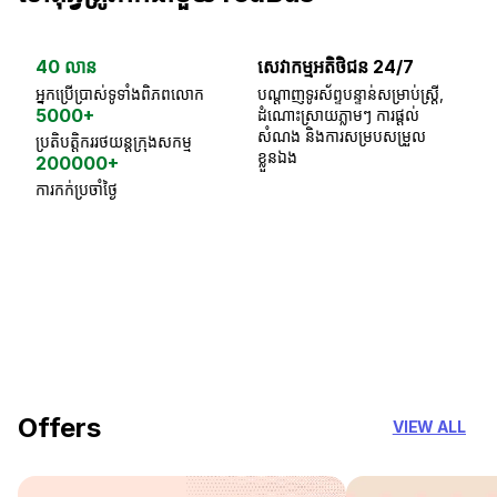
40 លាន
សេវាកម្មអតិថិជន 24/7
ធា
អ្នកប្រើប្រាស់ទូទាំងពិភពលោក
បណ្តាញទូរស័ព្ទបន្ទាន់សម្រាប់ស្ត្រី,
ស្
5000+
ដំណោះស្រាយភ្លាមៗ ការផ្តល់
ប្
សំណង និងការសម្របសម្រួល
ប្រតិបត្តិកររថយន្តក្រុងសកម្ម
ខ្លួនឯង
200000+
ការកក់ប្រចាំថ្ងៃ
18 Years of experience
you can trust
Offers
VIEW ALL