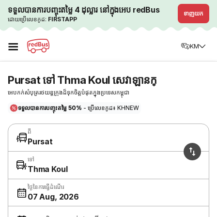
ទទួលបានការបញ្ចុះតម្លៃ 4 ដុល្លារ នៅក្នុងអេប redBus
ទាញយក
ដោយប្រើលេខកូដ:
FIRSTAPP
☰
KM
Pursat ទៅ Thma Koul សេវាឡានក្
អេបកក់សំបុត្ររថយន្តក្រុងដ៏ទុកចិត្តបំផុតក្នុងប្រទេសកម្ពុជា
ទទួលបានការបញ្ចុះតម្លៃ 50%
- ប្រើលេខកូដ៖ KHNEW
ពី
Pursat
ទៅ
Thma Koul
ថ្ងៃនៃការធ្វើដំណើរ
07 Aug, 2026