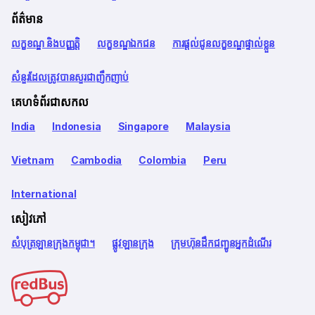
ព័ត៌មាន
លក្ខខណ្ឌ និងបញ្ញត្តិ
លក្ខខណ្ឌឯកជន
ការផ្តល់ជូនលក្ខខណ្ឌផ្ទាល់ខ្លួន
សំនួរដែលត្រូវបានសួរជាញឹកញាប់
គេហទំព័រជាសកល
India
Indonesia
Singapore
Malaysia
Vietnam
Cambodia
Colombia
Peru
International
សៀវភៅ
សំបុត្រឡានក្រុងកម្ពុជា។
ផ្លូវឡានក្រុង
ក្រុមហ៊ុនដឹកជញ្ជូនអ្នកដំណើរ