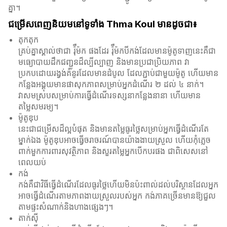
គ្នា។
ជម្រើសពេញនិយមនៅទូទាំង Thma Koul មានដូចជា៖
តុកតុក
គ្រប់គ្នាស្គាល់ថាជា រ៉ុឺម៉ក ផងដែរ រ៉ុឺម៉កបីកង់ដែលមានម៉ូតូទាញនេះគឺជា
មធ្យោបាយដឹកជញ្ជូនដ៏ល្បីល្បាញ និងមានប្រជាប្រិយភាព វា
ប្រកបដោយរង្វង់គំនូរដែលមានដំបូល ដែលភ្ជាប់ជាមួយម៉ូតូ ហើយមាន
កន្លែងអង្គុយមានផាសុកភាពសម្រាប់អ្នកដំណើរ ២ ដល់ ៤ នាក់។
វាសមស្របសម្រាប់ការធ្វើដំណើរទស្សនាកន្លែងនានា ហើយមាន
តម្លៃសមរម្យ។
ម៉ូតូឌុប
នេះជាជម្រើសដ៏ល្អបំផុត និងមានតម្លៃធូរថ្លៃសម្រាប់អ្នកធ្វើដំណើរតែ
ម្នាក់ឯង ម៉ូតូឌុបអាចធ្វើចរាចរណ៍បានយ៉ាងងាយស្រួល ហើយកុំភ្លេច
ពាក់មួកការពារសុវត្ថិភាព និងសួរតម្លៃអ្នកបើកបរផង ជាពិសេសនៅ
ពេលយប់
កង់
កង់គឺជាវិធីធ្វើដំណើរដែលធូរថ្លៃហើយមិនប៉ះពាល់ដល់បរិស្ថានដែលអ្នក
អាចធ្វើដំណើរតាមភាពងាយស្រួលរបស់អ្នក កង់ភាគច្រើនមានឱ្យជួល
តាមផ្ទះសំណាក់និងហាងផ្សេងៗ។
តាក់ស៊ី