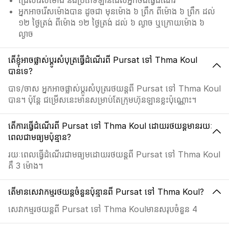
ជ្រើសរើសម៉ោង និងប្រភេទឡានដែលអ្នកចង់ធ្វើដំណើរ
អ្នកអាចរើសម៉ោងបាន ដូចជា មុនម៉ោង ៦ ព្រឹក ពីម៉ោង ៦ ព្រឹក ដល់
១២ ថ្ងៃត្រង់ ពីម៉ោង ១២ ថ្ងៃត្រង់ ដល់ ៦ ល្ងាច ឬក្រោយម៉ោង ៦
ល្ងាច
តើខ្ញុំអាចផ្លាស់ប្ដូរសំបុត្រធ្វើដំណើរពី Pursat ទៅ Thma Koul
បានទេ?
បាទ/ចាស អ្នកអាចផ្លាស់ប្ដូរសំបុត្ររថយន្តពី Pursat ទៅ Thma Koul
បាន។ ប៉ុន្តែ ជម្រើសនេះមានសម្រាប់តែក្រុមហ៊ុនឡានខ្លះប៉ុណ្ណោះ។
តើការធ្វើដំណើរពី Pursat ទៅ Thma Koul ដោយរថយន្តមានរយៈ
ពេលជាមធ្យមប៉ុន្មាន?
រយៈពេលធ្វើដំណើរជាមធ្យមដោយរថយន្តពី Pursat ទៅ Thma Koul
គឺ 3 ម៉ោង។
តើមានសេវាកម្មរថយន្តចំនួនប៉ុន្មានពី Pursat ទៅ Thma Koul?
សេវាកម្មរថយន្តពី Pursat ទៅ Thma Koulមានសរុបចំនួន 4