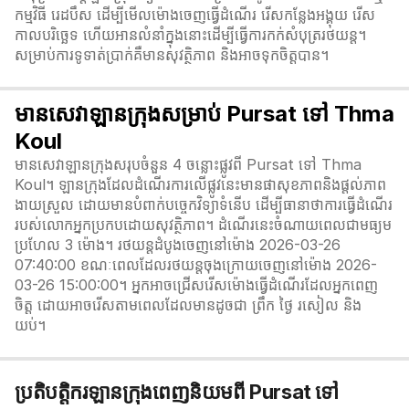
កម្មវិធី រេដបឹស ដើម្បីមើលម៉ោងចេញធ្វើដំណើរ រើសកន្លែងអង្គុយ រើស
កាលបរិច្ឆេទ ហើយអានលំនាំក្នុងនោះដើម្បីធ្វើការកក់សំបុត្ររថយន្ត។
សម្រាប់ការទូទាត់ប្រាក់គឺមានសុវត្ថិភាព និងអាចទុកចិត្តបាន។
មានសេវាឡានក្រុងសម្រាប់ Pursat ទៅ Thma
Koul
មានសេវាឡានក្រុងសរុបចំនួន 4 ចន្លោះផ្លូវពី Pursat ទៅ Thma
Koul។ ឡានក្រុងដែលដំណើរការលើផ្លូវនេះមានផាសុខភាពនិងផ្តល់ភាព
ងាយស្រួល ដោយមានបំពាក់បច្ចេកវិទ្យាទំនើប ដើម្បីធានាថាការធ្វើដំណើរ
របស់លោកអ្នកប្រកបដោយសុវត្ថិភាព។ ដំណើរនេះចំណាយពេលជាមធ្យម
ប្រហែល 3 ម៉ោង។ រថយន្តដំបូងចេញនៅម៉ោង 2026-03-26
07:40:00 ខណៈពេលដែលរថយន្តចុងក្រោយចេញនៅម៉ោង 2026-
03-26 15:00:00។ អ្នកអាចជ្រើសរើសម៉ោងធ្វើដំណើរដែលអ្នកពេញ
ចិត្ត ដោយអាចរើសតាមពេលដែលមានដូចជា ព្រឹក ថ្ងៃ រសៀល និង
យប់។
ប្រតិបត្តិករឡានក្រុងពេញនិយមពី Pursat ទៅ