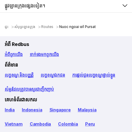
ផ្លូវឡានក្រុងផ្សេងទៀត។
ផ្ទះ
សំបុត្រឡានក្រុង
Routes
Nuoc ngoai ទៅ Pursat
អំពី Redbus
អំពី​ពួក​យើង
ទាក់ទង​មក​ពួក​យើង
ព័ត៌មាន
លក្ខខណ្ឌ និងបញ្ញត្តិ
លក្ខខណ្ឌឯកជន
ការផ្តល់ជូនលក្ខខណ្ឌផ្ទាល់ខ្លួន
សំនួរដែលត្រូវបានសួរជាញឹកញាប់
គេហទំព័រជាសកល
India
Indonesia
Singapore
Malaysia
Vietnam
Cambodia
Colombia
Peru