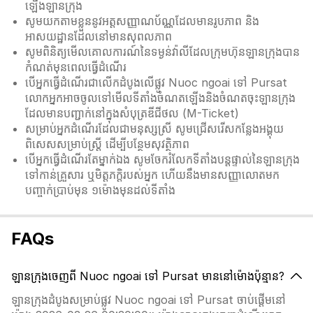
ឡើងឡានក្រុង
សូមយកតាមខ្លួននូវអត្តសញ្ញាណប័ណ្ណដែលមានរូបភាព និង
អាសយដ្ឋានដែលនៅមានសុពលភាព
សូមពិនិត្យមើលគោលការណ៍នៃទម្ងន់វ៉ាលីដែលក្រុមហ៊ុនឡានក្រុងបាន
កំណត់មុនពេលធ្វើដំណើរ
បើអ្នកធ្វើដំណើរជាលើកដំបូងលើផ្លូវ Nuoc ngoai ទៅ Pursat
លោកអ្នកអាចចូលទៅមើលទីតាំងចំណតឡើងនិងចំណតចុះឡានក្រុង
ដែលមានបញ្ជាក់នៅក្នុងសំបុត្រឌីជីថល (M-Ticket)
សម្រាប់អ្នកដំណើរដែលជាមនុស្សស្រី សូមជ្រើសរើសកន្លែងអង្គុយ
ពិសេសសម្រាប់ស្ត្រី ដើម្បីបន្ថែមសុវត្ថិភាព
បើអ្នកធ្វើដំណើរតែម្នាក់ឯង សូមចែករំលែកទីតាំងបន្តផ្ទាល់នៃឡានក្រុង
ទៅកាន់គ្រួសារ ឬមិត្តភក្តិរបស់អ្នក ហើយនឹងមានសញ្ញាលោតមក
បញ្ចាក់ប្រាប់មុន ១ម៉ោងមុនដល់ទីតាំង
FAQs
ឡានក្រុងចេញពី Nuoc ngoai ទៅ Pursat មាននៅម៉ោងប៉ុន្មាន?
ឡានក្រុងដំបូងសម្រាប់ផ្លូវ Nuoc ngoai ទៅ Pursat ចាប់ផ្តើមនៅ