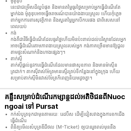
ម៉ូតូឌុប
នេះជាជម្រើសដ៏ល្អបំផុត និងមានតម្លៃធូរថ្លៃសម្រាប់អ្នកធ្វើដំណើរតែ
ម្នាក់ឯង ម៉ូតូឌុបអាចធ្វើចរាចរណ៍បានយ៉ាងងាយស្រួល ហើយកុំភ្លេច
ពាក់មួកការពារសុវត្ថិភាព និងសួរតម្លៃអ្នកបើកបរផង ជាពិសេសនៅ
ពេលយប់
កង់
កង់គឺជាវិធីធ្វើដំណើរដែលធូរថ្លៃហើយមិនប៉ះពាល់ដល់បរិស្ថានដែលអ្នក
អាចធ្វើដំណើរតាមភាពងាយស្រួលរបស់អ្នក កង់ភាគច្រើនមានឱ្យជួល
តាមផ្ទះសំណាក់និងហាងផ្សេងៗ។
តាក់ស៊ី
តាក់ស៊ីផ្តល់នូវការធ្វើដំណើរដែលមានផាសុខភាព និងមានម៉ាស៊ីន
ត្រជាក់។ តាកសុីវាស់ម៉ែត្រមានស្ទើរគ្រប់ទីកន្លែងនៅក្នុងក្រុង ហើយ
សម្រាប់តាក់សុីមិនវាស់ម៉ែត្រក៏ពេញនិយមដូចគ្នា។
គន្លឹះសម្រាប់ដំណើរកម្សាន្តដល់អតិថិជនពីNuoc
ngoai ទៅ Pursat
កក់សំបុត្រទុកជាមុនតាមរយៈ រេដបឹស ដើម្បីជៀសវាងក្នុងការខកជើង
ធ្វើដំណើរ
ពិនិត្យមើលសំបុត្រឌីជីថល (M-Ticket) ឲ្យបានរួចរាល់មុននឹង