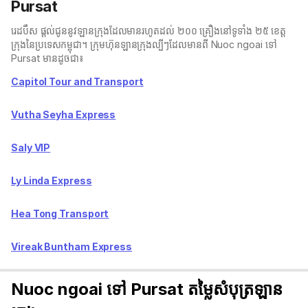
Pursat
រេដបឹស ផ្តល់ជូននូវឡានក្រុងដែលមានរហូតដល់ ២០០ គ្រឿងនៅទូទាំង ២៥ ខេត្ត
ក្រុងនៃប្រទេសកម្ពុជា។ ក្រុមហ៊ុនឡានក្រុងល្បីៗដែលមានពី Nuoc ngoai ទៅ
Pursat មានដូចជា៖
Capitol Tour and Transport
Vutha Seyha Express
Saly VIP
Ly Linda Express
Hea Tong Transport
Vireak Buntham Express
Nuoc ngoai ទៅ Pursat តម្លៃសំបុត្រឡាន