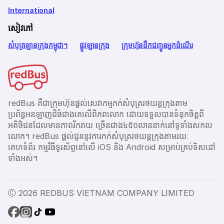
International
សៀវភៅ
សំបុត្រឡានក្រុងកម្ពុជា។
ផ្លូវឡានក្រុង
ក្រុមហ៊ុនដឹកជញ្ជូនអ្នកដំណើរ
redBus គឺជាក្រុមហ៊ុនផ្តល់សេវាកម្មកក់សំបុត្ររថយន្តក្រុងតាម
ប្រព័ន្ធអនឡាញដ៏ធំជាងគេលើពិភពលោក ដោយទទួលបានទំនុកចិត្តពី
អតិថិជនដែលមានភាពរីករាយ ច្រើនជាង​៤៥០លាននាក់នៅទូទាំងសកល
លោក។ redBus ផ្ដល់ជូននូវការកក់សំបុត្ររថយន្តក្រុងតាមរយៈ
គេហទំព័រ កម្មវិធីទូរស័ព្ចនៅលើ iOS និង Android សម្រាប់គ្រប់ទិសដៅ
ទាំងអស់។
Ⓒ 2026 REDBUS VIETNAM COMPANY LIMITED