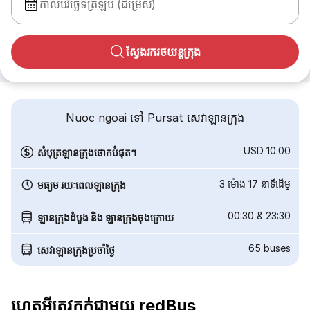
កាលបរិច្ឆេទត្រឡប់ (ជម្រើស)
ស្វែងរករថយន្តក្រុង
Nuoc ngoai ទៅ Pursat សេវាឡានក្រុង
USD 10.00
សំបុត្រឡានក្រុងថោកបំផុត។
3 ម៉ោង 17 នាទី​ដើម្
មធ្យម រយៈពេលឡានក្រុង
00:30
&
23:30
ឡានក្រុងដំបូង និង ឡានក្រុងចុងក្រោយ
65
buses
សេវាឡានក្រុងប្រចាំថ្ងៃ
ហេតុអ្វីត្រូវកក់ជាមួយ redBus