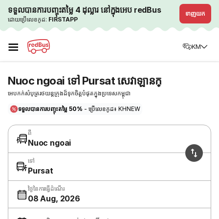
ទទួលបានការបញ្ចុះតម្លៃ 4 ដុល្លារ នៅក្នុងអេប redBus
ទាញយក
ដោយប្រើលេខកូដ:
FIRSTAPP
☰
KM
Nuoc ngoai ទៅ Pursat សេវាឡានក្
អេបកក់សំបុត្ររថយន្តក្រុងដ៏ទុកចិត្តបំផុតក្នុងប្រទេសកម្ពុជា
ទទួលបានការបញ្ចុះតម្លៃ 50%
- ប្រើលេខកូដ៖ KHNEW
ពី
Nuoc ngoai
ទៅ
Pursat
ថ្ងៃនៃការធ្វើដំណើរ
08 Aug, 2026