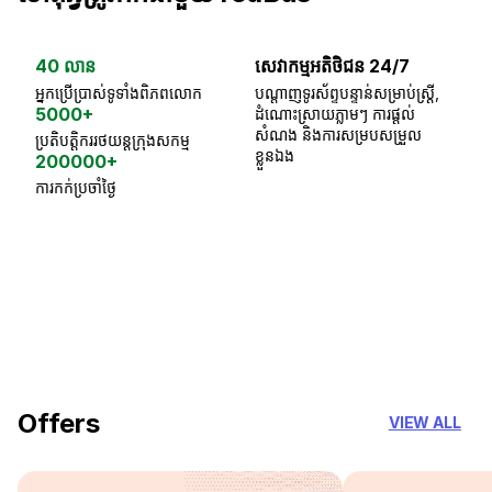
40 លាន
សេវាកម្មអតិថិជន 24/7
ធា
អ្នកប្រើប្រាស់ទូទាំងពិភពលោក
បណ្តាញទូរស័ព្ទបន្ទាន់សម្រាប់ស្ត្រី,
ស្
5000+
ដំណោះស្រាយភ្លាមៗ ការផ្តល់
ប្
សំណង និងការសម្របសម្រួល
ប្រតិបត្តិកររថយន្តក្រុងសកម្ម
ខ្លួនឯង
200000+
ការកក់ប្រចាំថ្ងៃ
18 Years of experience
you can trust
Offers
VIEW ALL