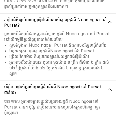
ម៉ោង 2026-03-26 00:30:00។ ម៉ោងឡានក្រុងចេញដំណើរអាច
ផ្លាស់ប្ដូរទៅតាមក្រុមហ៊ុនឡាននិងរដូវកាល។
របៀបពិនិត្យម៉ោងចេញធ្វើដំណើររបស់ឡានក្រុងពី Nuoc ngoai ទៅ
Pursat?
អ្នកអាចពិនិត្យម៉ោងចេញរបស់ឡានក្រុងពី Nuoc ngoai ទៅ Pursat
នៅលើកម្មវិធីទូរស័ព្ទឬគេហទំព័ររេដបឹស
សូមស្វែងរក Nuoc ngoai, Pursat និងកាលបរិច្ឆេទធ្វើដំណើរ
ស្វែងរកក្រុមហ៊ុនឡានក្រុងពីNuoc ngoai និង Pursat
ជ្រើសរើសម៉ោង និងប្រភេទឡានដែលអ្នកចង់ធ្វើដំណើរ
អ្នកអាចរើសម៉ោងបាន ដូចជា មុនម៉ោង ៦ ព្រឹក ពីម៉ោង ៦ ព្រឹក ដល់
១២ ថ្ងៃត្រង់ ពីម៉ោង ១២ ថ្ងៃត្រង់ ដល់ ៦ ល្ងាច ឬក្រោយម៉ោង ៦
ល្ងាច
តើខ្ញុំអាចផ្លាស់ប្ដូរសំបុត្រធ្វើដំណើរពី Nuoc ngoai ទៅ Pursat
បានទេ?
បាទ/ចាស អ្នកអាចផ្លាស់ប្ដូរសំបុត្ររថយន្តពី Nuoc ngoai ទៅ
Pursat បាន។ ប៉ុន្តែ ជម្រើសនេះមានសម្រាប់តែក្រុមហ៊ុនឡានខ្លះ
ប៉ុណ្ណោះ។