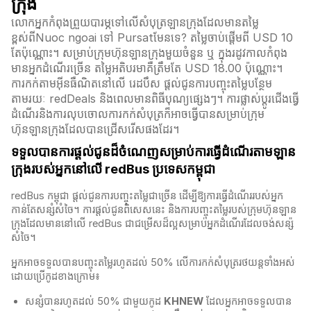
ក្រុង
លោកអ្នកកំពុងព្រួយបារម្ភទៅលើសំបុត្រឡានក្រុងដែលមានតម្លៃ
ខ្ពស់ពីNuoc ngoai ទៅ Pursatមែនទេ? តម្លៃចាប់ផ្តើមពី USD 10
តែប៉ុណ្ណោះ។ សម្រាប់ក្រុមហ៊ុនឡានក្រុងមួយចំនួន ឬ ក្នុងរដូវកាលកំពុង
មានអ្នកដំណើរច្រើន តម្លៃអតិបរមាគឺត្រឹមតែ USD 18.00 ប៉ុណ្ណោះ។
ការកក់តាមអ៊ីនធឺណិតនៅលើ រេដបឹស ផ្តល់ជូនការបញ្ចុះតម្លៃបន្ថែម
តាមរយៈ redDeals និងពេលមានពិធីបុណ្យផ្សេងៗ។ ការផ្លាស់ប្ដូរជើងធ្វើ
ដំណើរនិងការលុបចោលការកក់សំបុត្រក៏អាចធ្វើបានសម្រាប់ក្រុម
ហ៊ុនឡានក្រុងដែលបានជ្រើសរើសផងដែរ។
ទទួលបានការផ្តល់ជូនដ៏ចំណេញសម្រាប់ការធ្វើដំណើរតាមឡាន
ក្រុងរបស់អ្នកនៅលើ redBus ប្រទេសកម្ពុជា
redBus កម្ពុជា​ ផ្តល់ជូនការបញ្ចុះតម្លៃជាច្រើន ដើម្បីឱ្យការធ្វើដំណើររបស់អ្នក
កាន់តែសន្សំសំចៃ។ ការផ្តល់ជូនពិសេសនេះ និងការបញ្ចុះតម្លៃរបស់ក្រុមហ៊ុនឡាន
ក្រុងដែលមាននៅលើ redBus​ ជាជម្រើសដ៏ល្អសម្រាប់អ្នកដំណើរដែលចង់សន្ស៉
សំចៃ។
អ្នកអាចទទួលបានបញ្ចុះតម្លៃរហូតដល់ 50% លើការកក់សំបុត្ររថយន្តទាំងអស់
ដោយប្រើកូដខាងក្រោម៖
សន្សំបានរហូតដល់ 50% ជាមួយកូដ
KHNEW
ដែលអ្នកអាចទទួលបាន