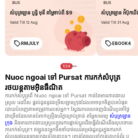
BUS
BUS
សំបុត្រឡាន ប្ញទ្ធិ មុនី តម្លៃចាប់ពី $9
សំបុត្រឡាន អ៉ីប៊ុកឃ
Valid Till 12 Aug
Valid Till 31 Aug
RMJULY
EBOOK4
1/24
Nuoc ngoai ទៅ Pursat ការកក់សំបុត្រ
រថយន្តតាមអ៊ិនធឺណិត
ការកក់សំបុត្រពី Nuoc ngoai ទៅ Pursat កាន់តែមានភាពងាយ
ស្រួល រេដបឹស ផ្តល់ជូននូវជម្រើសឡានក្រុងដែលអាចទុកចិត្តបានបំផុត
ដោយបំពេញតាមតម្រូវការរបស់អ្នក។ ស្វែងរកពេលចេញដំណើរប្រចាំថ្ងៃ
ជាច្រើនដែលមានបំពាក់គ្រឿងបរិក្ខារគ្រប់គ្រាន់ តម្លៃសមរម្យ
សំបុត្រឡាន
ក្រុង
និងមានភាពងាយស្រួលក្នុងរការផ្លាស់ប្ដូរជើងធ្វើដំណើរនឹងលុបចោល
ការកក់សំបុត្រ។ ឥឡូវនេះអ្នកមិនចាំបាច់ឈរតម្រង់ជួរយូរក្នុងការកក់
សំបុត្ររថយន្តឡានក្រុងទៀតនោះទេ។ គ្រាន់តែចូលទៅកាន់គេហទំព័រ ឬ