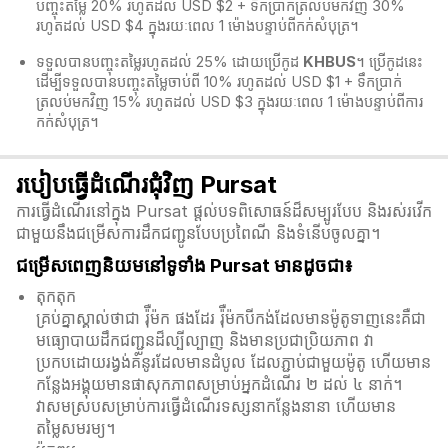
បញ្ចុះតម្លៃ 20% រហូតដល់ USD $2 + ទឹកប្រាក់ត្រលប់មកវិញ 30%
រហូតដល់ USD $4 ក្នុងរយៈពេល 1 ម៉ោងបន្ទាប់ពីកក់សំបុត្រ។
ទទួលបានបញ្ចុះតម្លៃរហូតដល់ 25% ដោយប្រើកូដ
KHBUS
។ ប្រើកូដនេះ
ដើម្បីទទួលបានបញ្ចុះតម្លៃចាប់ពី 10% រហូតដល់ USD $1 + ទឹកប្រាក់
ត្រលប់មកវិញ 15% រហូតដល់ USD $3 ក្នុងរយៈពេល 1 ម៉ោងបន្ទាប់ពីការ
កក់សំបុត្រ។
របៀបធ្វើដំណើរជុំវិញ Pursat
ការធ្វើដំណើរនៅក្នុង Pursat ផ្តល់បទពិសោធន៍ដ៏សម្បូរបែប និងរស់រវើក
ជាមួយនឹងជម្រើសការដឹកជញ្ជូនបែបប្រពៃណី និងទំនើបចូលគ្នា។
ជម្រើសពេញនិយមនៅទូទាំង Pursat មានដូចជា៖
តុកតុក
គ្រប់គ្នាស្គាល់ថាជា រ៉ុឺម៉ក ផងដែរ រ៉ុឺម៉កបីកង់ដែលមានម៉ូតូទាញនេះគឺជា
មធ្យោបាយដឹកជញ្ជូនដ៏ល្បីល្បាញ និងមានប្រជាប្រិយភាព វា
ប្រកបដោយរង្វង់គំនូរដែលមានដំបូល ដែលភ្ជាប់ជាមួយម៉ូតូ ហើយមាន
កន្លែងអង្គុយមានផាសុកភាពសម្រាប់អ្នកដំណើរ ២ ដល់ ៤ នាក់។
វាសមស្របសម្រាប់ការធ្វើដំណើរទស្សនាកន្លែងនានា ហើយមាន
តម្លៃសមរម្យ។