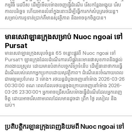
កម្មវិធី រេដបឹស ដើម្បីមើលម៉ោងចេញធ្វើដំណើរ រើសកន្លែងអង្គុយ រើស
កាលបរិច្ឆេទ ហើយអានលំនាំក្នុងនោះដើម្បីធ្វើការកក់សំបុត្ររថយន្ត។
សម្រាប់ការទូទាត់ប្រាក់គឺមានសុវត្ថិភាព និងអាចទុកចិត្តបាន។
មានសេវាឡានក្រុងសម្រាប់ Nuoc ngoai ទៅ
Pursat
មានសេវាឡានក្រុងសរុបចំនួន 65 ចន្លោះផ្លូវពី Nuoc ngoai ទៅ
Pursat។ ឡានក្រុងដែលដំណើរការលើផ្លូវនេះមានផាសុខភាពនិងផ្តល់
ភាពងាយស្រួល ដោយមានបំពាក់បច្ចេកវិទ្យាទំនើប ដើម្បីធានាថាការធ្វើ
ដំណើររបស់លោកអ្នកប្រកបដោយសុវត្ថិភាព។ ដំណើរនេះចំណាយពេល
ជាមធ្យមប្រហែល 3 ម៉ោង។ រថយន្តដំបូងចេញនៅម៉ោង 2026-03-26
00:30:00 ខណៈពេលដែលរថយន្តចុងក្រោយចេញនៅម៉ោង 2026-
03-26 23:30:00។ អ្នកអាចជ្រើសរើសម៉ោងធ្វើដំណើរដែលអ្នកពេញ
ចិត្ត ដោយអាចរើសតាមពេលដែលមានដូចជា ព្រឹក ថ្ងៃ រសៀល និង
យប់។
ប្រតិបត្តិករឡានក្រុងពេញនិយមពី Nuoc ngoai ទៅ