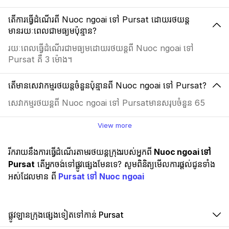
តើការធ្វើដំណើរពី Nuoc ngoai ទៅ Pursat ដោយរថយន្ត
មានរយៈពេលជាមធ្យមប៉ុន្មាន?
រយៈពេលធ្វើដំណើរជាមធ្យមដោយរថយន្តពី Nuoc ngoai ទៅ
Pursat គឺ 3 ម៉ោង។
តើមានសេវាកម្មរថយន្តចំនួនប៉ុន្មានពី Nuoc ngoai ទៅ Pursat?
សេវាកម្មរថយន្តពី Nuoc ngoai ទៅ Pursatមានសរុបចំនួន 65
View more
រីករាយនឹងការធ្វើដំណើរតាមរថយន្តក្រុងរបស់អ្នកពី
Nuoc ngoai ទៅ
Pursat
តើអ្នកចង់ទៅផ្លូវផ្សេងមែនទេ? សូមពិនិត្យមើលការផ្តល់ជូនទាំង
អស់ដែលមាន ពី
Pursat ទៅ Nuoc ngoai
ផ្លូវឡានក្រុងផ្សេងទៀតទៅកាន់ Pursat