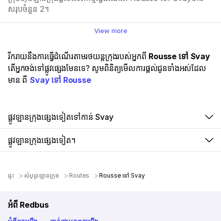
សរុបចំនួន 2។
View more
រីករាយនឹងការធ្វើដំណើរតាមរថយន្តក្រុងរបស់អ្នកពី
Rousse ទៅ Svay
តើអ្នកចង់ទៅផ្លូវផ្សេងមែនទេ? សូមពិនិត្យមើលការផ្តល់ជូនទាំងអស់ដែល
មាន ពី
Svay ទៅ Rousse
ផ្លូវឡានក្រុងផ្សេងទៀតទៅកាន់ Svay
ផ្លូវឡានក្រុងផ្សេងទៀត។
ផ្ទះ
សំបុត្រឡានក្រុង
Routes
Rousse ទៅ Svay
អំពី Redbus