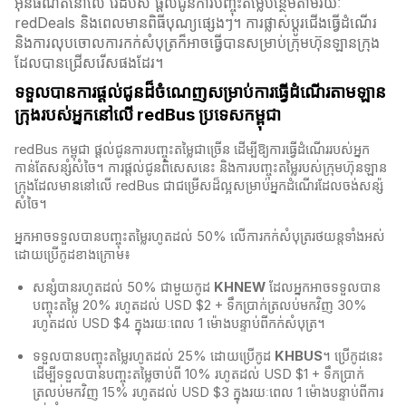
អ៊ីនធឺណិតនៅលើ រេដបឹស ផ្តល់ជូនការបញ្ចុះតម្លៃបន្ថែមតាមរយៈ
redDeals និងពេលមានពិធីបុណ្យផ្សេងៗ។ ការផ្លាស់ប្ដូរជើងធ្វើដំណើរ
និងការលុបចោលការកក់សំបុត្រក៏អាចធ្វើបានសម្រាប់ក្រុមហ៊ុនឡានក្រុង
ដែលបានជ្រើសរើសផងដែរ។
ទទួលបានការផ្តល់ជូនដ៏ចំណេញសម្រាប់ការធ្វើដំណើរតាមឡាន
ក្រុងរបស់អ្នកនៅលើ redBus ប្រទេសកម្ពុជា
redBus កម្ពុជា​ ផ្តល់ជូនការបញ្ចុះតម្លៃជាច្រើន ដើម្បីឱ្យការធ្វើដំណើររបស់អ្នក
កាន់តែសន្សំសំចៃ។ ការផ្តល់ជូនពិសេសនេះ និងការបញ្ចុះតម្លៃរបស់ក្រុមហ៊ុនឡាន
ក្រុងដែលមាននៅលើ redBus​ ជាជម្រើសដ៏ល្អសម្រាប់អ្នកដំណើរដែលចង់សន្ស៉
សំចៃ។
អ្នកអាចទទួលបានបញ្ចុះតម្លៃរហូតដល់ 50% លើការកក់សំបុត្ររថយន្តទាំងអស់
ដោយប្រើកូដខាងក្រោម៖
សន្សំបានរហូតដល់ 50% ជាមួយកូដ
KHNEW
ដែលអ្នកអាចទទួលបាន
បញ្ចុះតម្លៃ 20% រហូតដល់ USD $2 + ទឹកប្រាក់ត្រលប់មកវិញ 30%
រហូតដល់ USD $4 ក្នុងរយៈពេល 1 ម៉ោងបន្ទាប់ពីកក់សំបុត្រ។
ទទួលបានបញ្ចុះតម្លៃរហូតដល់ 25% ដោយប្រើកូដ
KHBUS
។ ប្រើកូដនេះ
ដើម្បីទទួលបានបញ្ចុះតម្លៃចាប់ពី 10% រហូតដល់ USD $1 + ទឹកប្រាក់
ត្រលប់មកវិញ 15% រហូតដល់ USD $3 ក្នុងរយៈពេល 1 ម៉ោងបន្ទាប់ពីការ