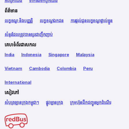
អំពី​ពួក​យើង
ទាក់ទង​មក​ពួក​យើង
ព័ត៌មាន
លក្ខខណ្ឌ និងបញ្ញត្តិ
លក្ខខណ្ឌឯកជន
ការផ្តល់ជូនលក្ខខណ្ឌផ្ទាល់ខ្លួន
សំនួរដែលត្រូវបានសួរជាញឹកញាប់
គេហទំព័រជាសកល
India
Indonesia
Singapore
Malaysia
Vietnam
Cambodia
Colombia
Peru
International
សៀវភៅ
សំបុត្រឡានក្រុងកម្ពុជា។
ផ្លូវឡានក្រុង
ក្រុមហ៊ុនដឹកជញ្ជូនអ្នកដំណើរ