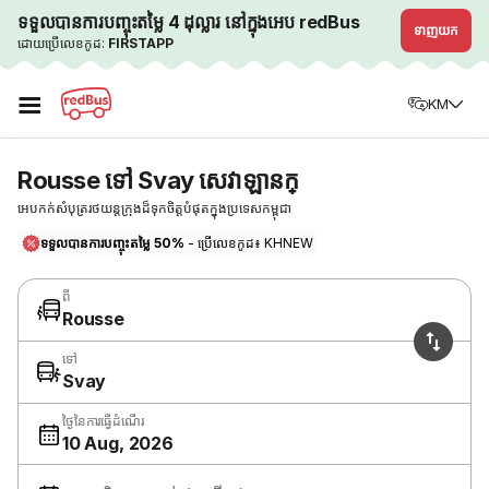
ទទួលបានការបញ្ចុះតម្លៃ 4 ដុល្លារ នៅក្នុងអេប redBus
ទាញយក
ដោយប្រើលេខកូដ:
FIRSTAPP
☰
KM
Rousse ទៅ Svay សេវាឡានក្
អេបកក់សំបុត្ររថយន្តក្រុងដ៏ទុកចិត្តបំផុតក្នុងប្រទេសកម្ពុជា
ទទួលបានការបញ្ចុះតម្លៃ 50%
- ប្រើលេខកូដ៖ KHNEW
ពី
Rousse
ទៅ
Svay
ថ្ងៃនៃការធ្វើដំណើរ
10 Aug, 2026