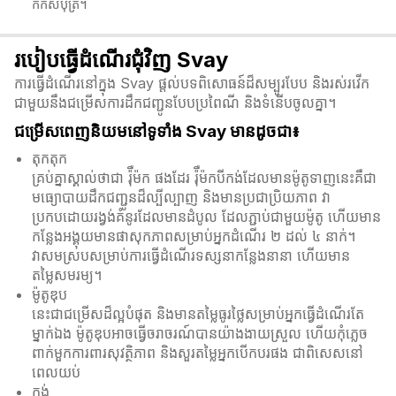
កក់សំបុត្រ។
របៀបធ្វើដំណើរជុំវិញ Svay
ការធ្វើដំណើរនៅក្នុង Svay ផ្តល់បទពិសោធន៍ដ៏សម្បូរបែប និងរស់រវើក
ជាមួយនឹងជម្រើសការដឹកជញ្ជូនបែបប្រពៃណី និងទំនើបចូលគ្នា។
ជម្រើសពេញនិយមនៅទូទាំង Svay មានដូចជា៖
តុកតុក
គ្រប់គ្នាស្គាល់ថាជា រ៉ុឺម៉ក ផងដែរ រ៉ុឺម៉កបីកង់ដែលមានម៉ូតូទាញនេះគឺជា
មធ្យោបាយដឹកជញ្ជូនដ៏ល្បីល្បាញ និងមានប្រជាប្រិយភាព វា
ប្រកបដោយរង្វង់គំនូរដែលមានដំបូល ដែលភ្ជាប់ជាមួយម៉ូតូ ហើយមាន
កន្លែងអង្គុយមានផាសុកភាពសម្រាប់អ្នកដំណើរ ២ ដល់ ៤ នាក់។
វាសមស្របសម្រាប់ការធ្វើដំណើរទស្សនាកន្លែងនានា ហើយមាន
តម្លៃសមរម្យ។
ម៉ូតូឌុប
នេះជាជម្រើសដ៏ល្អបំផុត និងមានតម្លៃធូរថ្លៃសម្រាប់អ្នកធ្វើដំណើរតែ
ម្នាក់ឯង ម៉ូតូឌុបអាចធ្វើចរាចរណ៍បានយ៉ាងងាយស្រួល ហើយកុំភ្លេច
ពាក់មួកការពារសុវត្ថិភាព និងសួរតម្លៃអ្នកបើកបរផង ជាពិសេសនៅ
ពេលយប់
កង់