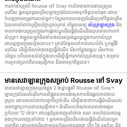
ការកក់សំបុត្រពី Rousse ទៅ Svay កាន់តែមានភាពងាយស្រួល
រេដបឹស ផ្តល់ជូននូវជម្រើសឡានក្រុងដែលអាចទុកចិត្តបានបំផុត ដោយ
បំពេញតាមតម្រូវការរបស់អ្នក។ ស្វែងរកពេលចេញដំណើរប្រចាំថ្ងៃជាច្រើន
ដែលមានបំពាក់គ្រឿងបរិក្ខារគ្រប់គ្រាន់ តម្លៃសមរម្យ
សំបុត្រឡានក្រុង
និង
មានភាពងាយស្រួលក្នុងរការផ្លាស់ប្ដូរជើងធ្វើដំណើរនឹងលុបចោលការកក់
សំបុត្រ។ ឥឡូវនេះអ្នកមិនចាំបាច់ឈរតម្រង់ជួរយូរក្នុងការកក់សំបុត្រ
រថយន្តឡានក្រុងទៀតនោះទេ។ គ្រាន់តែចូលទៅកាន់គេហទំព័រ ឬកម្មវិធី
រេដបឹស ដើម្បីមើលម៉ោងចេញធ្វើដំណើរ រើសកន្លែងអង្គុយ រើសកាល
បរិច្ឆេទ ហើយអានលំនាំក្នុងនោះដើម្បីធ្វើការកក់សំបុត្ររថយន្ត។ សម្រាប់
ការទូទាត់ប្រាក់គឺមានសុវត្ថិភាព និងអាចទុកចិត្តបាន។
មានសេវាឡានក្រុងសម្រាប់ Rousse ទៅ Svay
មានសេវាឡានក្រុងសរុបចំនួន 2 ចន្លោះផ្លូវពី Rousse ទៅ Svay។
ឡានក្រុងដែលដំណើរការលើផ្លូវនេះមានផាសុខភាពនិងផ្តល់ភាពងាយ
ស្រួល ដោយមានបំពាក់បច្ចេកវិទ្យាទំនើប ដើម្បីធានាថាការធ្វើដំណើររបស់
លោកអ្នកប្រកបដោយសុវត្ថិភាព។ ដំណើរនេះចំណាយពេលជាមធ្យម
ប្រហែល 12 ម៉ោង។ រថយន្តដំបូងចេញនៅម៉ោង ខណៈពេលដែលរថយន្ត
ចុងក្រោយចេញនៅម៉ោង ។ អ្នកអាចជ្រើសរើសម៉ោងធ្វើដំណើរដែលអ្នក
ពេញចិត្ត ដោយអាចរើសតាមពេលដែលមានដូចជា ព្រឹក ថ្ងៃ រសៀល និង