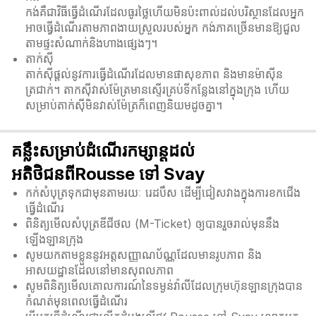
កង់គឺជាវិធីធ្វើដំណើរដែលធូរថ្លៃហើយមិនប៉ះពាល់ដល់បរិស្ថានដែលអ្នក
អាចធ្វើដំណើរតាមភាពងាយស្រួលរបស់អ្នក កង់ភាគច្រើនមានឱ្យជួល
តាមផ្ទះសំណាក់និងហាងផ្សេងៗ។
តាក់ស៊ី
តាក់ស៊ីផ្តល់នូវការធ្វើដំណើរដែលមានផាសុខភាព និងមានម៉ាស៊ីន
ត្រជាក់។ តាកសុីវាស់ម៉ែត្រមានស្ទើរគ្រប់ទីកន្លែងនៅក្នុងក្រុង ហើយ
សម្រាប់តាក់សុីមិនវាស់ម៉ែត្រក៏ពេញនិយមដូចគ្នា។
គន្លឹះសម្រាប់ដំណើរកម្សាន្តដល់
អតិថិជនពីRousse ទៅ Svay
កក់សំបុត្រទុកជាមុនតាមរយៈ រេដបឹស ដើម្បីជៀសវាងក្នុងការខកជើង
ធ្វើដំណើរ
ពិនិត្យមើលសំបុត្រឌីជីថល (M-Ticket) ឲ្យបានរួចរាល់មុននឹង
ឡើងឡានក្រុង
សូមយកតាមខ្លួននូវអត្តសញ្ញាណប័ណ្ណដែលមានរូបភាព និង
អាសយដ្ឋានដែលនៅមានសុពលភាព
សូមពិនិត្យមើលគោលការណ៍នៃទម្ងន់វ៉ាលីដែលក្រុមហ៊ុនឡានក្រុងបាន
កំណត់មុនពេលធ្វើដំណើរ