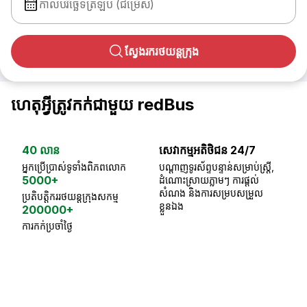
កាលបរិច្ឆេទត្រឡប់ (ជម្រើស)
ស្វែងរករថយន្តក្រុង
ហេតុអ្វីត្រូវកក់ជាមួយ redBus
40 លាន
សេវាកម្មអតិថិជន 24/7
ធា
អ្នកប្រើប្រាស់ទូទាំងពិភពលោក
បណ្តាញទូរស័ព្ទបន្ទាន់សម្រាប់ស្ត្រី,
ស្
5000+
ដំណោះស្រាយភ្លាមៗ ការផ្តល់
ប្
សំណង និងការសម្របសម្រួល
ប្រតិបត្តិកររថយន្តក្រុងសកម្ម
ខ្លួនឯង
200000+
ការកក់ប្រចាំថ្ងៃ
18 Years of experience