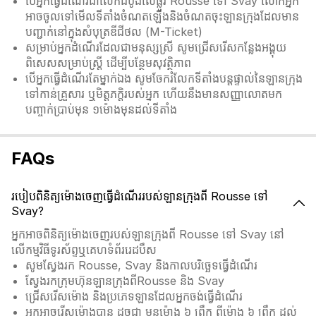
បើអ្នកធ្វើដំណើរជាលើកដំបូងលើផ្លូវ Rousse ទៅ Svay លោកអ្នក
អាចចូលទៅមើលទីតាំងចំណតឡើងនិងចំណតចុះឡានក្រុងដែលមាន
បញ្ជាក់នៅក្នុងសំបុត្រឌីជីថល (M-Ticket)
សម្រាប់អ្នកដំណើរដែលជាមនុស្សស្រី សូមជ្រើសរើសកន្លែងអង្គុយ
ពិសេសសម្រាប់ស្ត្រី ដើម្បីបន្ថែមសុវត្ថិភាព
បើអ្នកធ្វើដំណើរតែម្នាក់ឯង សូមចែករំលែកទីតាំងបន្តផ្ទាល់នៃឡានក្រុង
ទៅកាន់គ្រួសារ ឬមិត្តភក្តិរបស់អ្នក ហើយនឹងមានសញ្ញាលោតមក
បញ្ចាក់ប្រាប់មុន ១ម៉ោងមុនដល់ទីតាំង
FAQs
របៀបពិនិត្យម៉ោងចេញធ្វើដំណើររបស់ឡានក្រុងពី Rousse ទៅ
Svay?
អ្នកអាចពិនិត្យម៉ោងចេញរបស់ឡានក្រុងពី Rousse ទៅ Svay នៅ
លើកម្មវិធីទូរស័ព្ទឬគេហទំព័ររេដបឹស
សូមស្វែងរក Rousse, Svay និងកាលបរិច្ឆេទធ្វើដំណើរ
ស្វែងរកក្រុមហ៊ុនឡានក្រុងពីRousse និង Svay
ជ្រើសរើសម៉ោង និងប្រភេទឡានដែលអ្នកចង់ធ្វើដំណើរ
អ្នកអាចរើសម៉ោងបាន ដូចជា មុនម៉ោង ៦ ព្រឹក ពីម៉ោង ៦ ព្រឹក ដល់