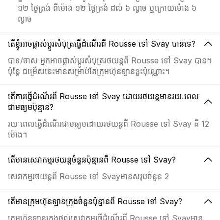
១២ ថ្ងៃត្រង់ ពីម៉ោង ១២ ថ្ងៃត្រង់ ដល់ ៦ ល្ងាច ឬក្រោយម៉ោង ៦
ល្ងាច
តើខ្ញុំអាចផ្លាស់ប្ដូរសំបុត្រធ្វើដំណើរពី Rousse ទៅ Svay បានទេ?
បាទ/ចាស អ្នកអាចផ្លាស់ប្ដូរសំបុត្ររថយន្តពី Rousse ទៅ Svay បាន។
ប៉ុន្តែ ជម្រើសនេះមានសម្រាប់តែក្រុមហ៊ុនឡានខ្លះប៉ុណ្ណោះ។
តើការធ្វើដំណើរពី Rousse ទៅ Svay ដោយរថយន្តមានរយៈពេល
ជាមធ្យមប៉ុន្មាន?
រយៈពេលធ្វើដំណើរជាមធ្យមដោយរថយន្តពី Rousse ទៅ Svay គឺ 12
ម៉ោង។
តើមានសេវាកម្មរថយន្តចំនួនប៉ុន្មានពី Rousse ទៅ Svay?
សេវាកម្មរថយន្តពី Rousse ទៅ Svayមានសរុបចំនួន 2
តើមានក្រុមហ៊ុនឡានក្រុងចំនួនប៉ុន្មានពី Rousse ទៅ Svay?
ក្រុមហ៊ុនឡានក្រុងផ្ដល់សេវាកម្មធ្វើដំណើរពី Rousse ទៅ Svayមាន