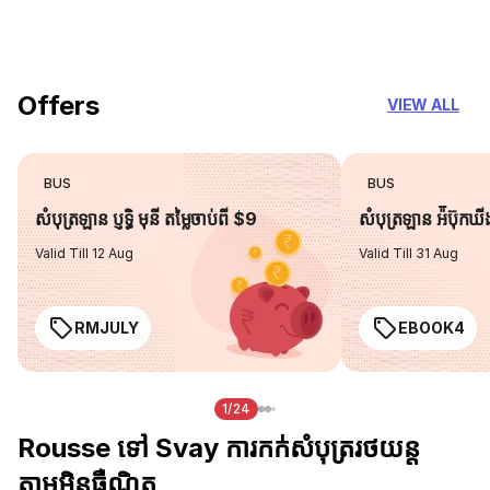
you can trust
Offers
VIEW ALL
BUS
BUS
សំបុត្រឡាន ប្ញទ្ធិ មុនី តម្លៃចាប់ពី $9
សំបុត្រឡាន អ៉ីប៊ុកឃ
Valid Till 12 Aug
Valid Till 31 Aug
RMJULY
EBOOK4
1/24
Rousse ទៅ Svay ការកក់សំបុត្ររថយន្ត
តាមអ៊ិនធឺណិត