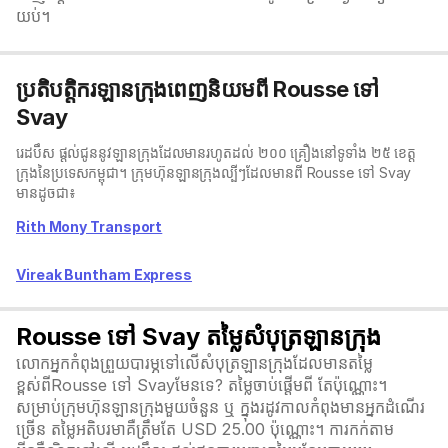
យប់។
ប្រតិបត្តិករឡានក្រុងពេញនិយមពី Rousse ទៅ
Svay
រេដបឹស ផ្តល់ជូននូវឡានក្រុងដែលមានរហូតដល់ ២០០ គ្រឿងនៅទូទាំង ២៥ ខេត្ត
ក្រុងនៃប្រទេសកម្ពុជា។ ក្រុមហ៊ុនឡានក្រុងល្បីៗដែលមានពី Rousse ទៅ Svay
មានដូចជា៖
Rith Mony Transport
Vireak Buntham Express
Rousse ទៅ Svay តម្លៃសំបុត្រឡានក្រុង
លោកអ្នកកំពុងព្រួយបារម្ភទៅលើសំបុត្រឡានក្រុងដែលមានតម្លៃ
ខ្ពស់ពីRousse ទៅ Svayមែនទេ? តម្លៃចាប់ផ្តើមពី តែប៉ុណ្ណោះ។
សម្រាប់ក្រុមហ៊ុនឡានក្រុងមួយចំនួន ឬ ក្នុងរដូវកាលកំពុងមានអ្នកដំណើរ
ច្រើន តម្លៃអតិបរមាគឺត្រឹមតែ USD 25.00 ប៉ុណ្ណោះ។ ការកក់តាម