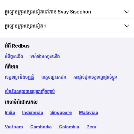
ផ្លូវឡានក្រុងផ្សេងទៀតទៅកាន់ Svay Sisophon
ផ្លូវឡានក្រុងផ្សេងទៀត។
អំពី Redbus
អំពី​ពួក​យើង
ទាក់ទង​មក​ពួក​យើង
ព័ត៌មាន
លក្ខខណ្ឌ និងបញ្ញត្តិ
លក្ខខណ្ឌឯកជន
ការផ្តល់ជូនលក្ខខណ្ឌផ្ទាល់ខ្លួន
សំនួរដែលត្រូវបានសួរជាញឹកញាប់
គេហទំព័រជាសកល
India
Indonesia
Singapore
Malaysia
Vietnam
Cambodia
Colombia
Peru