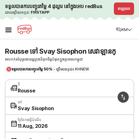
ទទួលបានការបញ្ចុះតម្លៃ 4 ដុល្លារ នៅក្នុងអេប redBus
ទាញយក
ដោយប្រើលេខកូដ:
FIRSTAPP
☰
KM
Rousse ទៅ Svay Sisophon សេវាឡានក្
អេបកក់សំបុត្ររថយន្តក្រុងដ៏ទុកចិត្តបំផុតក្នុងប្រទេសកម្ពុជា
ទទួលបានការបញ្ចុះតម្លៃ 50%
- ប្រើលេខកូដ៖ KHNEW
ពី
Rousse
ទៅ
Svay Sisophon
ថ្ងៃនៃការធ្វើដំណើរ
11 Aug, 2026