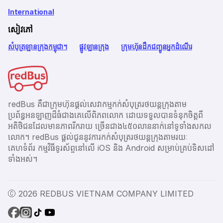
International
សៀវភៅ
សំបុត្រឡានក្រុងកម្ពុជា។
ផ្លូវឡានក្រុង
ក្រុមហ៊ុនដឹកជញ្ជូនអ្នកដំណើរ
redBus គឺជាក្រុមហ៊ុនផ្តល់សេវាកម្មកក់សំបុត្ររថយន្តក្រុងតាម
ប្រព័ន្ធអនឡាញដ៏ធំជាងគេលើពិភពលោក ដោយទទួលបានទំនុកចិត្តពី
អតិថិជនដែលមានភាពរីករាយ ច្រើនជាង​៤៥០លាននាក់នៅទូទាំងសកល
លោក។ redBus ផ្ដល់ជូននូវការកក់សំបុត្ររថយន្តក្រុងតាមរយៈ
គេហទំព័រ កម្មវិធីទូរស័ព្ចនៅលើ iOS និង Android សម្រាប់គ្រប់ទិសដៅ
ទាំងអស់។
Ⓒ 2026 REDBUS VIETNAM COMPANY LIMITED