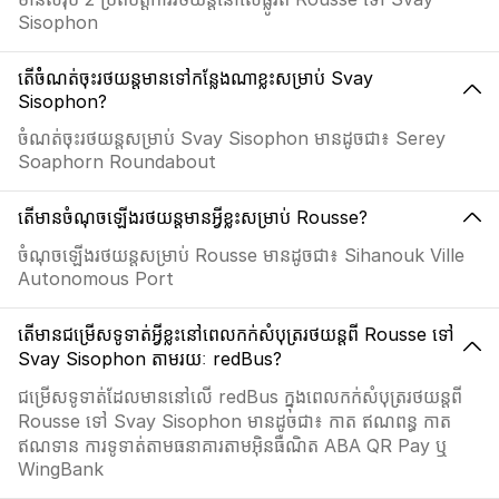
Sisophon
តើចំំណត់ចុះរថយន្តមានទៅកន្លែងណាខ្លះសម្រាប់ Svay
Sisophon?
ចំណត់ចុះរថយន្តសម្រាប់ Svay Sisophon មានដូចជា៖ Serey
Soaphorn Roundabout
តើមានចំណុចឡើងរថយន្តមានអ្វីខ្លះសម្រាប់ Rousse?
ចំណុចឡើងរថយន្តសម្រាប់ Rousse មានដូចជា៖ Sihanouk Ville
Autonomous Port
តើមានជម្រើសទូទាត់អ្វីខ្លះនៅពេលកក់សំបុត្ររថយន្តពី Rousse ទៅ
Svay Sisophon តាមរយៈ redBus?
ជម្រើសទូទាត់ដែលមាននៅលើ redBus ក្នុងពេលកក់សំបុត្ររថយន្តពី
Rousse ទៅ Svay Sisophon មានដូចជា៖ កាត ឥណពន្ធ កាត
ឥណទាន ការទូទាត់តាមធនាគារតាមអ៊ិនធឺណិត ABA QR Pay ឬ
WingBank