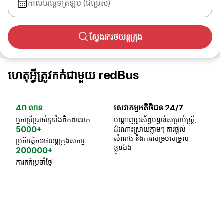
កាលបរិច្ឆេទត្រឡប់ (ជម្រើស)
ស្វែងរករថយន្តក្រុង
ហេតុអ្វីត្រូវកក់ជាមួយ redBus
40 លាន
សេវាកម្មអតិថិជន 24/7
ធា
អ្នកប្រើប្រាស់ទូទាំងពិភពលោក
បណ្តាញទូរស័ព្ទបន្ទាន់សម្រាប់ស្ត្រី,
ស្
5000+
ដំណោះស្រាយភ្លាមៗ ការផ្តល់
ប្
សំណង និងការសម្របសម្រួល
ប្រតិបត្តិកររថយន្តក្រុងសកម្ម
ខ្លួនឯង
200000+
ការកក់ប្រចាំថ្ងៃ
18 Years of experience