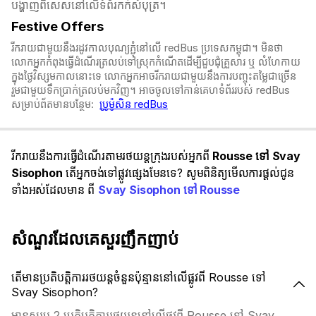
បង្ហាញពិសេសនៅលើទំព័រកក់សំបុត្រ។​​
Festive Offers
រីករាយជាមួយនឹងរដូវកាលបុណ្យភ្ជុំ​នៅលើ redBus ប្រទេសកម្ពុជា។ មិនថា
លោកអ្នកកំពុងធ្វើដំណើរត្រលប់ទៅស្រុកកំណើតដើម្បីជួបជុំគ្រួសារ ឬ លំហែកាយ
ក្នុងថ្ងៃវិស្សមកាលនោះទេ លោកអ្នកអាចរីករាយជាមួយនឹងការបញ្ចុះតម្លៃជាច្រើន
រួមជាមួយទឹកប្រាក់ត្រលប់មកវិញ។ អាចចូលទៅកាន់គេហទំព័ររបស់ redBus
សម្រាប់ព័តមានបន្ថែម:
ប្រូម៉ូសិន redBus
រីករាយនឹងការធ្វើដំណើរតាមរថយន្តក្រុងរបស់អ្នកពី
Rousse ទៅ Svay
Sisophon
តើអ្នកចង់ទៅផ្លូវផ្សេងមែនទេ? សូមពិនិត្យមើលការផ្តល់ជូន
ទាំងអស់ដែលមាន ពី
Svay Sisophon ទៅ Rousse
សំណួរដែលគេសួរញឹកញាប់
តើមានប្រតិបត្តិការរថយន្តចំនួនប៉ុន្មាននៅលើផ្លូវពី Rousse ទៅ
Svay Sisophon?
មានសរុប 2 ប្រតិបត្តិការរថយន្តនៅលើផ្លូវពី Rousse ទៅ Svay