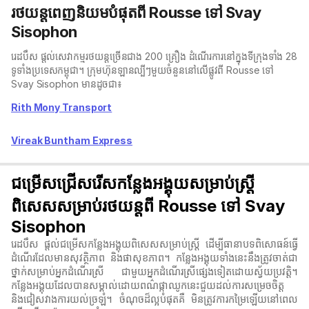
រថយន្តពេញនិយមបំផុតពី Rousse ទៅ Svay
Sisophon
រេដបឹស ផ្តល់សេវាកម្មរថយន្តច្រើនជាង 200 គ្រឿង ដំណើរការនៅក្នុងទីក្រុងទាំង 28
ទូទាំងប្រទេសកម្ពុជា។ ក្រុមហ៊ុនឡានល្បីៗមួយចំនួននៅលើផ្លូវពី Rousse ទៅ
Svay Sisophon មានដូចជា៖
Rith Mony Transport
Vireak Buntham Express
ជម្រើសជ្រើសរើសកន្លែងអង្គុយសម្រាប់ស្ត្រី
ពិសេសសម្រាប់រថយន្តពី Rousse ទៅ Svay
Sisophon
រេដបឹស ផ្តល់ជម្រើសកន្លែងអង្គុយពិសេសសម្រាប់ស្ត្រី ដើម្បីធានាបទពិសោធន៍ធ្វើ
ដំណើរដែលមានសុវត្ថិភាព និងផាសុខភាព។ កន្លែងអង្គុយទាំងនេះនឹងត្រូវចាត់ជា
ថ្នាក់សម្រាប់អ្នកដំណើរស្រី ជាមួយអ្នកដំណើរស្រីផ្សេងទៀតដោយស្វ័យប្រវត្តិ។
កន្លែងអង្គុយដែលបានសម្គាល់ដោយពណ៌ផ្កាឈូកនេះជួយដល់ការសម្រេចចិត្ត
និងជៀសវាងការយល់ច្រឡំ។ ចំណុចដ៏ល្អបំផុតគឺ មិនត្រូវការកម្រៃឡើយនៅពេល