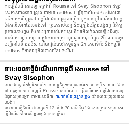
ការធ្វើដំណើរតាមឡានក្រុងពី Rousse ទៅ Svay Sisophon ឥឡូវ
នេះមានភាពងាយស្រួលជាមួយ redBus។ ប្រើប្រាស់redBusដែលជា
វេទិកាកក់សំបុត្ររថយន្តដែលងាយស្រួលប្រើ។ អ្នកអាចជ្រើសរើសរថយន្ត
ផ្អែកលើម៉ោងដែលចង់ទៅ, ប្រភេទរថយន្ត និងគ្រឿងបរិក្ខារផ្សេងៗ ពិនិត្យ
រូបភាពខាងក្នុង និងខាងក្រៅរបស់រថយន្តហើយមើលចំណតឡើងនិងចុះ
របស់រថយន្ត។ សម្រាប់ផ្លូវនេះមានក្រុមហ៊ុនឡានសរុបចំនួន 2ដែលបានចុះ
បញ្ជីនៅលើ រេដបឹស ហើយផ្តល់សេវាកម្មចំនួន 2។ គេហទំព័រ និងកម្មវិធី
redBus ក៏មានជម្រើសភាសាខ្មែរ ផងដែរ។
រយៈពេលធ្វើដំណើររថយន្តពី Rousse ទៅ
Svay Sisophon
មានរថយន្តទាំងថ្ងៃនិងយប់។ រថយន្តដំបូងចេញនៅម៉ោង ពេលព្រឹក ខណៈដែល
រថយន្តចុងក្រោយចេញពី Rousse នៅម៉ោង ។ ជ្រើសរើសរថយន្តដែលសមរម្យ
បំផុតសម្រាប់អ្នក តាមរយៈវេទិកា
ការកក់សំបុត្រឡានក្រុង
យ៉ាងងាយស្រួលរបស់
យើង។
រយៈពេលធ្វើដំណើរជាមធ្យមគឺ 12 ម៉ោង 30 នាទី​ដើម្ ដែលសមស្របសម្រាប់ការ
ធ្វើដំណើរទៅកាន់ទីក្រុងផ្សេងៗភាគច្រើន។