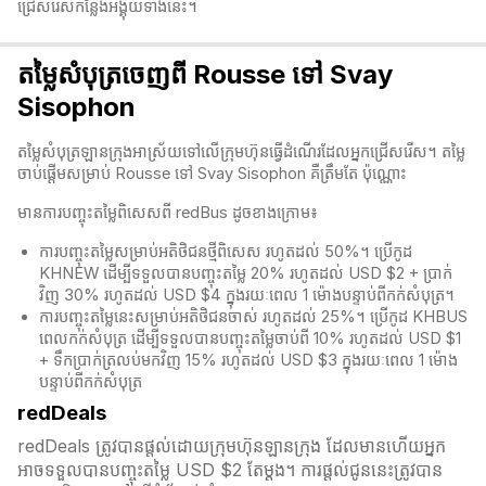
ជ្រើសរើសកន្លែងអង្គុយទាំងនេះ។
តម្លៃសំបុត្រចេញពី Rousse ទៅ Svay
Sisophon
តម្លៃសំបុត្រឡានក្រុងអាស្រ័យទៅលើក្រុមហ៊ុនធ្វើដំណើរដែលអ្នកជ្រើសរើស។ តម្លៃ
ចាប់ផ្តើមសម្រាប់ Rousse ទៅ Svay Sisophon គឺត្រឹមតែ ប៉ុណ្ណោះ
មានការបញ្ចុះតម្លៃពិសេសពី redBus ដូចខាងក្រោម៖
ការបញ្ចុះតម្លៃសម្រាប់អតិថិជនថ្មីពិសេស រហូតដល់ 50%។ ប្រើកូដ
KHNEW ដើម្បីទទួលបានបញ្ចុះតម្លៃ 20% រហូតដល់ USD $2 + ប្រាក់
វិញ 30% រហូតដល់ USD $4 ក្នុងរយៈពេល 1 ម៉ោងបន្ទាប់ពីកក់សំបុត្រ។
ការបញ្ចុះតម្លៃនេះសម្រាប់អតិថិជនចាស់ រហូតដល់ 25%។ ប្រើកូដ KHBUS
ពេលកក់សំបុត្
រ ដើម្បីទទួលបានបញ្ចុះតម្លៃចាប់ពី 10% រហូតដល់ USD $1
+ ទឹកប្រាក់ត្រលប់មកវិញ 15% រហូតដល់ USD $3 ក្នុងរយៈពេល 1 ម៉ោង
បន្ទាប់ពីកក់សំបុត្
redDeals
redDeals ត្រូវបានផ្តល់ដោយក្រុមហ៊ុនឡានក្រុង ដែលមានហើយអ្នក
អាចទទួលបានបញ្ចុះតម្លៃ USD $2 តែម្ដង។ ការផ្តល់ជូននេះត្រូវបាន