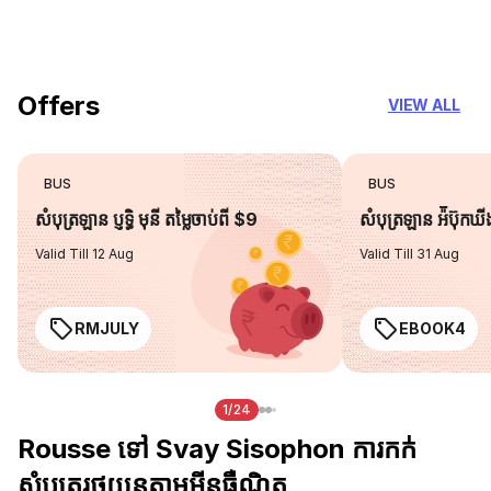
you can trust
Offers
VIEW ALL
BUS
BUS
សំបុត្រឡាន ប្ញទ្ធិ មុនី តម្លៃចាប់ពី $9
សំបុត្រឡាន អ៉ីប៊ុកឃ
Valid Till 12 Aug
Valid Till 31 Aug
RMJULY
EBOOK4
1/24
Rousse ទៅ Svay Sisophon ការកក់
សំបុត្ររថយន្តតាមអ៊ីនធឺណិត